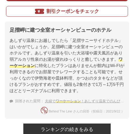
割引クーポンをチェック
足摺岬に建つ全室オーシャンビューのホテル
あしずり温泉にお越しでしたら「足摺サニーサイドホテル」
はいかがでしょうか。足摺岬に建つ全室オーシャンビューの
ホテルです。あしずり温泉を引いた大浴場や露天風呂があり
弱アルカリ性泉のお湯が疲れゆっくりと癒していきます。
ワ
ーケーション
に特化したプランはありませんが館内はWi-FIが
利用できるのでお部屋でテレワークすることも可能です。せ
っかくなので伊勢海老や皿鉢料理、かつおのタタキなどが頂
けるプランがおすすめです。値段も2食付きで1万～1万5千円
ほどとリーズナブルに利用できます。
回答された質問：
夫婦で
ワーケーション
！あしずり温泉でのんびりできる宿
Behind The Line さんの回答（投稿日：2021/9/22 ）
ランキングの続きをみる