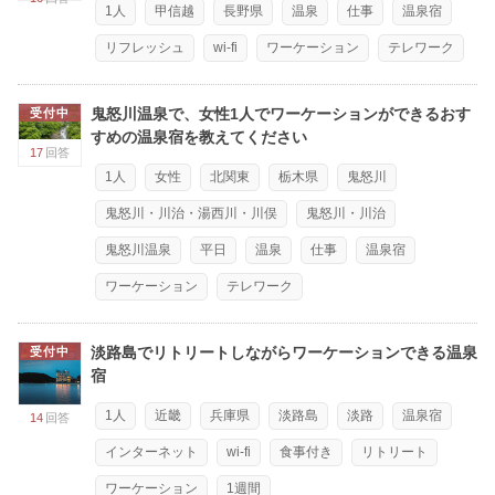
1人
甲信越
長野県
温泉
仕事
温泉宿
リフレッシュ
wi-fi
ワーケーション
テレワーク
鬼怒川温泉で、女性1人でワーケーションができるおす
受付中
すめの温泉宿を教えてください
17
回答
1人
女性
北関東
栃木県
鬼怒川
鬼怒川・川治・湯西川・川俣
鬼怒川・川治
鬼怒川温泉
平日
温泉
仕事
温泉宿
ワーケーション
テレワーク
淡路島でリトリートしながらワーケーションできる温泉
受付中
宿
1人
近畿
兵庫県
淡路島
淡路
温泉宿
14
回答
インターネット
wi-fi
食事付き
リトリート
ワーケーション
1週間