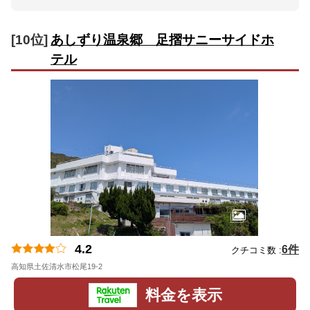
[10位]
あしずり温泉郷 足摺サニーサイドホ
テル
4.2
6件
クチコミ数 :
高知県土佐清水市松尾19-2
地図
料金を表示