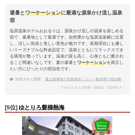
避暑と
ワーケーション
に最適な源泉かけ流し温泉
宿
塩原温泉ホテルおおるりは、源泉かけ流しの温泉を楽しめる
宿で、避暑地として最適です。自然豊かな塩原温泉郷に位置
し、涼しい気候と美しい景色が魅力です。長期滞在にも優し
いリーズナブルな料金設定で、温泉とともにリラックスでき
る環境が整っています。温泉の質も高く、心身ともに癒され
ること間違いなしです。夏の避暑と
ワーケーション
を両立し
たい方にぴったりの宿泊先です。
回答された質問：
夏は避暑地で長期滞在したい！栃木県で宿泊費が安い温泉宿
アルナヌ さんの回答（投稿日：2025/6/ 7 ）
[5位]
ゆとりろ磐梯熱海