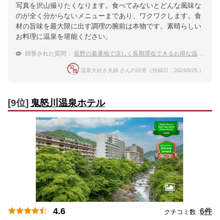
写真を沢山撮りたくなります。食べてみないとどんな風味な
のが全く分からないメニューまであり、ワクワクします。食
材の旨味を最大限に出す調理の腕前は本物です。素晴らしい
お料理に温泉を堪能ください。
回答された質問：
長野の避暑地で涼しく長期滞在できるお得な温泉宿
温泉大好き夫婦 さんの回答（投稿日：2024/8/26 ）
[9位]
鬼怒川温泉ホテル
4.6
6件
クチコミ数 :