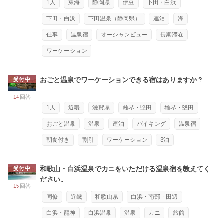
1人
東海
静岡県
伊豆
下田・白浜
下田・白浜
下田温泉（静岡県）
連泊
海
仕事
温泉宿
オーシャンビュー
長期滞在
ワーケーション
おごと温泉でワーケーションできる宿はありますか？
受付中
14
回答
1人
近畿
滋賀県
雄琴・堅田
雄琴・堅田
おごと温泉
温泉
連泊
バイキング
温泉宿
朝食付き
割引
ワーケーション
3泊
和歌山・白浜温泉でカニをいただける温泉宿を教えてく
受付中
ださい。
15
回答
同僚
近畿
和歌山県
白浜・南部・田辺
白浜・龍神
白浜温泉
温泉
カニ
旅館