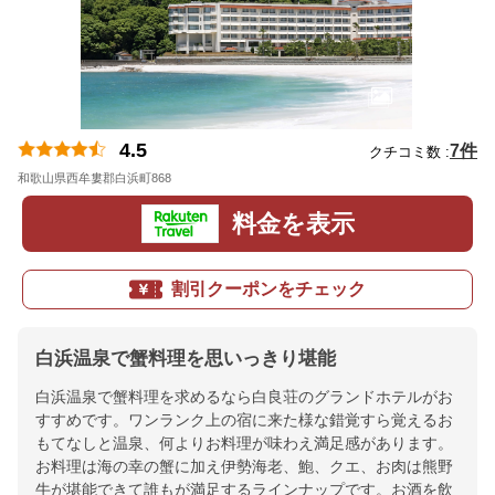
4.5
7件
クチコミ数 :
和歌山県西牟婁郡白浜町868
地図
料金を表示
割引クーポンをチェック
白浜温泉で蟹料理を思いっきり堪能
白浜温泉で蟹料理を求めるなら白良荘のグランドホテルがお
すすめです。ワンランク上の宿に来た様な錯覚すら覚えるお
もてなしと温泉、何よりお料理が味わえ満足感があります。
お料理は海の幸の蟹に加え伊勢海老、鮑、クエ、お肉は熊野
牛が堪能できて誰もが満足するラインナップです。お酒を飲