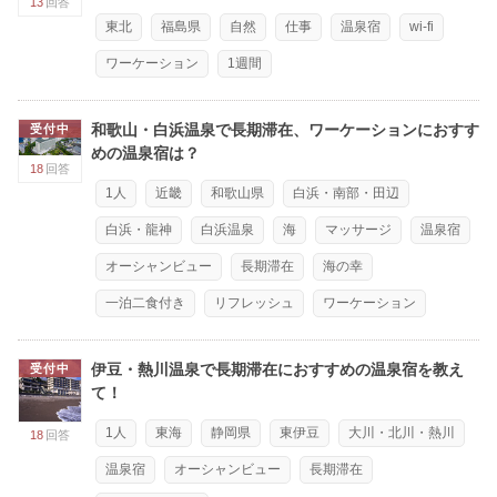
13
回答
東北
福島県
自然
仕事
温泉宿
wi-fi
ワーケーション
1週間
和歌山・白浜温泉で長期滞在、ワーケーションにおすす
受付中
めの温泉宿は？
18
回答
1人
近畿
和歌山県
白浜・南部・田辺
白浜・龍神
白浜温泉
海
マッサージ
温泉宿
オーシャンビュー
長期滞在
海の幸
一泊二食付き
リフレッシュ
ワーケーション
伊豆・熱川温泉で長期滞在におすすめの温泉宿を教え
受付中
て！
1人
東海
静岡県
東伊豆
大川・北川・熱川
18
回答
温泉宿
オーシャンビュー
長期滞在