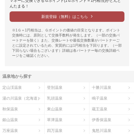
マネーに交換できるＧポイント(1Ｇポイント＝1円相当)がどんど
んたまる！
新規登録（無料）はこちら
※1Ｇ＝1円相当は、Ｇポイントの価値の目安となります。ポイント
交換時には、原則として交換手数料が発生します。（一部の交換パ
ートナーを除く）また、交換レートや最低交換数量がパートナーご
とに設定されているため、実質的には1円相当を下回ります。（一部
下回らない場合もございます）詳細は各パートナー毎の交換詳細ペ
ージをご確認ください。
温泉地から探す
定山渓温泉
登別温泉
十勝川温泉
湯の川温泉（北海道）
乳頭温泉
鳴子温泉
秋保温泉
東山温泉
蔵王温泉
銀山温泉
草津温泉
伊香保温泉
万座温泉
四万温泉
鬼怒川温泉