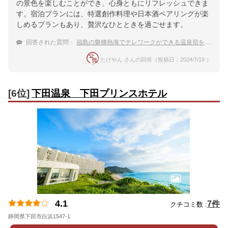
の景色を楽しむことができ、心身ともにリフレッシュできま
す。宿泊プランには、特選創作料理や日本酒ペアリングが楽
しめるプランもあり、贅沢なひとときを過ごせます。
回答された質問：
福島の磐梯熱海でテレワークができる温泉宿を教えてほしい
たけやん さんの回答（投稿日：2024/7/19 ）
[6位]
下田温泉 下田プリンスホテル
4.1
7件
クチコミ数 :
静岡県下田市白浜1547-1
地図