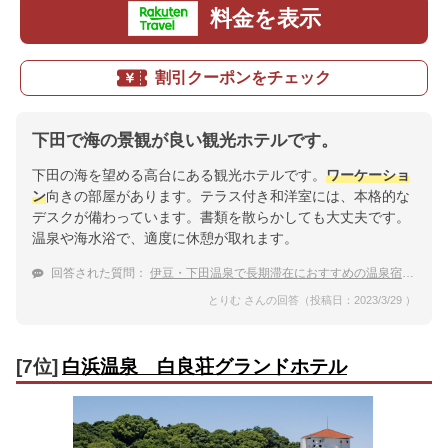
料金を表示
割引クーポンをチェック
下田で海の景観が良い観光ホテルです。
下田の海を望める高台にある観光ホテルです。
ワーケーショ
ン
向きの部屋があります。テラス付き和洋室には、本格的な
デスクが備わっています。書類を散らかしても大丈夫です。
温泉や海水浴で、適度に休憩が取れます。
回答された質問：
伊豆・下田温泉で長期滞在におすすめの温泉宿を教えて！
とりむ さんの回答（投稿日：2023/3/29 ）
[7位]
白浜温泉 白良荘グランドホテル