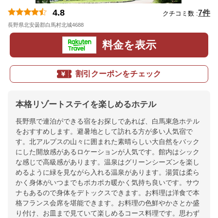
4.8
7件
クチコミ数 :
長野県北安曇郡白馬村北城4688
地図
料金を表示
割引クーポンをチェック
本格リゾートステイを楽しめるホテル
長野県で連泊ができる宿をお探しであれば、白馬東急ホテル
をおすすめします。避暑地として訪れる方が多い人気宿で
す。北アルプスの山々に囲まれた素晴らしい大自然をバック
にした開放感があるロケーションが人気です。館内はシック
な感じで高級感があります。温泉はグリーンシーズンを楽し
めるように緑を見ながら入れる温泉があります。湯質は柔ら
かく身体がいつまでもポカポカ暖かく気持ち良いです。サウ
ナもあるので身体をデトックスできます。お料理は洋食で本
格フランス会席を堪能できます。お料理の色鮮やかさとか盛
り付け、お皿まで見ていて楽しめるコース料理です。思わず