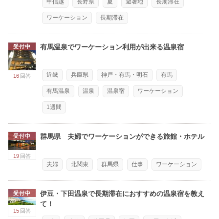
甲信越
長野県
夏
避暑地
長期滞在
ワーケーション
長期滞在
有馬温泉でワーケーション利用が出来る温泉宿
受付中
近畿
兵庫県
神戸・有馬・明石
有馬
16
回答
有馬温泉
温泉
温泉宿
ワーケーション
1週間
群馬県 夫婦でワーケーションができる旅館・ホテル
受付中
19
回答
夫婦
北関東
群馬県
仕事
ワーケーション
伊豆・下田温泉で長期滞在におすすめの温泉宿を教え
受付中
て！
15
回答