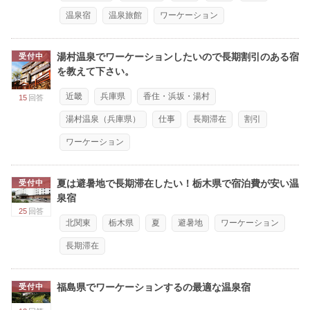
温泉宿
温泉旅館
ワーケーション
湯村温泉でワーケーションしたいので長期割引のある宿
受付中
を教えて下さい。
近畿
兵庫県
香住・浜坂・湯村
15
回答
湯村温泉（兵庫県）
仕事
長期滞在
割引
ワーケーション
夏は避暑地で長期滞在したい！栃木県で宿泊費が安い温
受付中
泉宿
25
回答
北関東
栃木県
夏
避暑地
ワーケーション
長期滞在
福島県でワーケーションするの最適な温泉宿
受付中