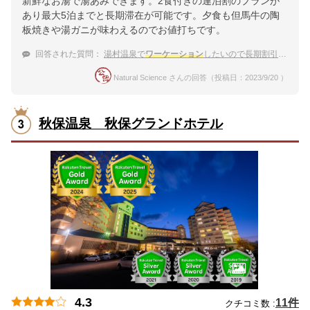
新鮮なお湯で湯あみできます。2食付きの連泊割のプランが
あり最大5泊までと長期滞在が可能です。夕食も但馬牛の陶
板焼きや湯ガニが味わえるのでお値打ちです。
回答された質問：
湯村温泉で
ワーケーション
したいので長期割引のある宿を教えて下さい。
Natural Science さんの回答（投稿日：2023/9/20 ）
秋保温泉 秋保グランドホテル
4.3
11件
クチコミ数 :