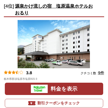
[4位]
源泉かけ流しの宿 塩原温泉ホテルお
おるり
3.8
9件
クチコミ数 :
栃木県那須塩原市塩原815-3
地図
料金を表示
割引クーポンをチェック