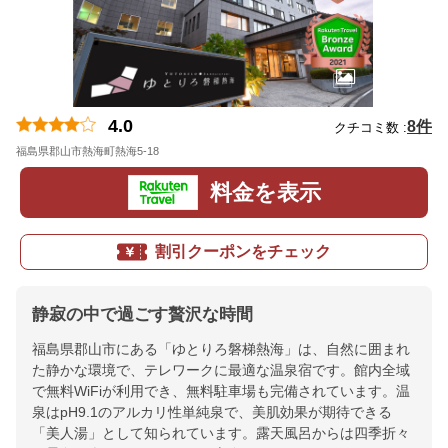
4.0
8件
クチコミ数 :
福島県郡山市熱海町熱海5-18
地図
料金を表示
割引クーポンをチェック
静寂の中で過ごす贅沢な時間
福島県郡山市にある「ゆとりろ磐梯熱海」は、自然に囲まれ
た静かな環境で、テレワークに最適な温泉宿です。館内全域
で無料WiFiが利用でき、無料駐車場も完備されています。温
泉はpH9.1のアルカリ性単純泉で、美肌効果が期待できる
「美人湯」として知られています。露天風呂からは四季折々