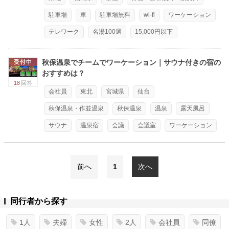
駐車場
車
駐車場無料
wi-fi
ワーケーション
テレワーク
名湯100選
15,000円以下
秋保温泉でチームでワーケーション｜サウナ付きの宿の
受付中
おすすめは？
18
回答
会社員
東北
宮城県
仙台
秋保温泉・作並温泉
秋保温泉
温泉
露天風呂
サウナ
温泉宿
会議
会議室
ワーケーション
前へ
1
次へ
同行者から探す
1人
夫婦
女性
2人
会社員
同僚