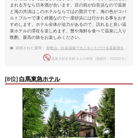
まれる方なら日本酒が合います。目の前が白良浜なので温泉
と海の共演はこのホテルならではの贅沢です。海の色がコバ
ルトブルーで凄く綺麗なので一度砂浜には行かれる事をおす
すめします。ホテル全体が迫力があるので、訪れると良い温
泉ホテルの滞在を楽しめます。蟹や海鮮を食べて温泉に入り
晩酌、最高の旅をお楽しみください。
回答された質問：
和歌山・白浜温泉でカニをいただける温泉宿を教えてください。
温泉大好き夫婦 さんの回答（投稿日：2022/2/ 9 ）
[8位]
白馬東急ホテル