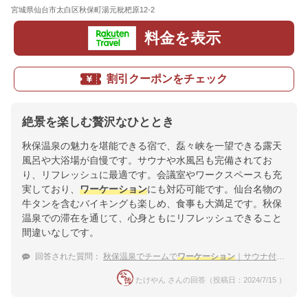
宮城県仙台市太白区秋保町湯元枇杷原12-2
地図
料金を表示
割引クーポンをチェック
絶景を楽しむ贅沢なひととき
秋保温泉の魅力を堪能できる宿で、磊々峡を一望できる露天
風呂や大浴場が自慢です。サウナや水風呂も完備されてお
り、リフレッシュに最適です。会議室やワークスペースも充
実しており、
ワーケーション
にも対応可能です。仙台名物の
牛タンを含むバイキングも楽しめ、食事も大満足です。秋保
温泉での滞在を通じて、心身ともにリフレッシュできること
間違いなしです。
回答された質問：
秋保温泉でチームで
ワーケーション
｜サウナ付きの宿のおすすめは？
たけやん さんの回答（投稿日：2024/7/15 ）