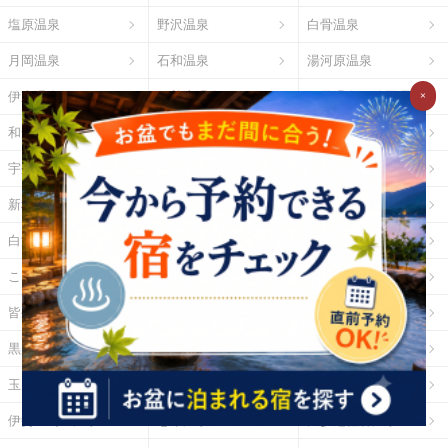
塩原温泉
野沢温泉
白骨温泉
月岡温泉
石和温泉
湯河原温泉
伊東温泉
修善寺温泉
下田温泉（静岡県）
×
和倉温泉
山中温泉
あわら温泉
宇奈月温泉
下呂温泉
平湯温泉
新穂高温泉
城崎温泉
有馬温泉
白浜温泉
勝浦温泉
道後温泉
こんぴら温泉
三朝温泉
玉造温泉
皆生温泉
湯原温泉
別府温泉
黒川温泉
霧島温泉
酸ヶ湯温泉
玉川温泉
日光湯元温泉
箱根温泉
伊勢・鳥羽温泉
志摩温泉
大歩危祖谷温泉