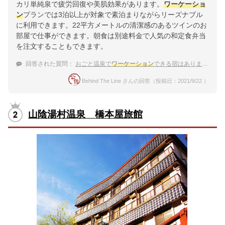
カリ単純泉で疲労回復や美肌効果があります。
ワーケーショ
ン
プランでは3泊以上が対象で素泊まりながらリーズナブル
に利用できます。22平方メートルの清潔感のあるツインのお
部屋で仕事ができます。朝食は別途料金で人気の和定食弁当
を注文することもできます。
回答された質問：
おごと温泉で
ワーケーション
できる宿はありますか？
Behind The Line さんの回答（投稿日：2021/9/22 ）
山陰湯村温泉 橋本屋旅館