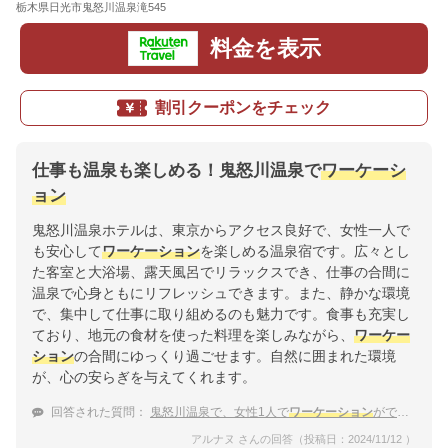
栃木県日光市鬼怒川温泉滝545
地図
料金を表示
割引クーポンをチェック
仕事も温泉も楽しめる！鬼怒川温泉で
ワーケーシ
ョン
鬼怒川温泉ホテルは、東京からアクセス良好で、女性一人で
も安心して
ワーケーション
を楽しめる温泉宿です。広々とし
た客室と大浴場、露天風呂でリラックスでき、仕事の合間に
温泉で心身ともにリフレッシュできます。また、静かな環境
で、集中して仕事に取り組めるのも魅力です。食事も充実し
ており、地元の食材を使った料理を楽しみながら、
ワーケー
ション
の合間にゆっくり過ごせます。自然に囲まれた環境
が、心の安らぎを与えてくれます。
回答された質問：
鬼怒川温泉で、女性1人で
ワーケーション
ができるおすすめの温泉宿を教えてください
アルナヌ さんの回答（投稿日：2024/11/12 ）