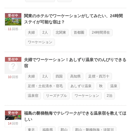
関東のホテルでワーケーションがしてみたい、24時間
受付中
ステイが可能な宿は？
11
回答
夫婦
2人
北関東
首都圏
24時間滞在
ワーケーション
夫婦でワーケーション！あしずり温泉でのんびりできる
受付中
宿
夫婦
2人
四国
高知県
足摺・四万十
10
回答
足摺・土佐清水・宿毛
あしずり温泉
秋
温泉
温泉宿
リーズナブル
ワーケーション
2泊
福島の磐梯熱海でテレワークができる温泉宿を教えてほ
受付中
しい
14
回答
東北
福島県
郡山
郡山・磐梯熱海・須賀川