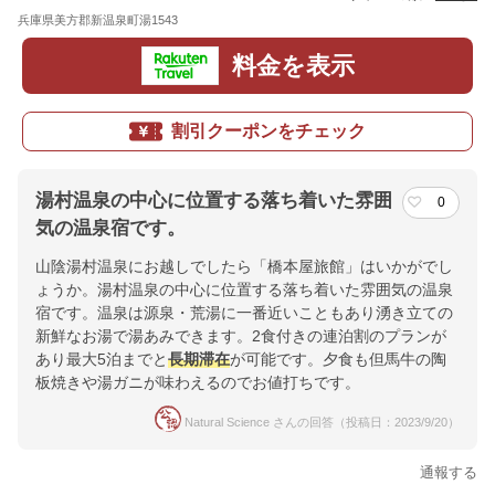
兵庫県美方郡新温泉町湯1543
地図
料金を表示
割引クーポンをチェック
湯村温泉の中心に位置する落ち着いた雰囲
0
気の温泉宿です。
山陰湯村温泉にお越しでしたら「橋本屋旅館」はいかがでし
ょうか。湯村温泉の中心に位置する落ち着いた雰囲気の温泉
宿です。温泉は源泉・荒湯に一番近いこともあり湧き立ての
新鮮なお湯で湯あみできます。2食付きの連泊割のプランが
あり最大5泊までと
長期滞在
が可能です。夕食も但馬牛の陶
板焼きや湯ガニが味わえるのでお値打ちです。
Natural Science さんの回答（投稿日：2023/9/20）
通報する