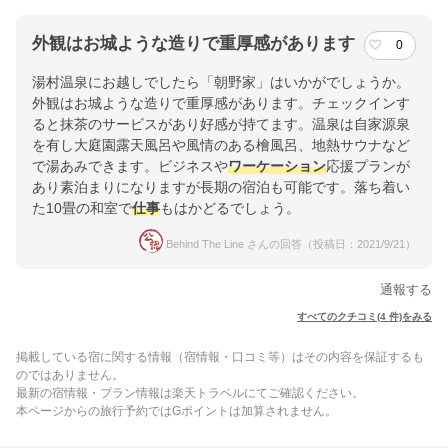
外観はお城ような造りで重厚感があります
0
湯村温泉にお越しでしたら「朝野家」はいかがでしょうか。
外観はお城ような造りで重厚感があります。チェックインす
ると抹茶のサービスがあり好感が持てます。温泉は自家源泉
を有し大庭園露天風呂や風情のある檜風呂、地熱サウナなど
で湯あみできます。ビジネスや
ワーケーション
応援プランが
あり素泊まりになりますが長期の宿泊も可能です。落ち着い
た10畳の和室で
仕事
もはかどるでしょう。
Behind The Line さんの回答（投稿日：2021/9/21）
通報する
すべてのクチコミ(4 件)をみる
掲載している宿に関する情報（宿情報・口コミ等）はその内容を保証するも
のではありません。
最新の宿情報・プラン情報は楽天トラベルにてご確認ください。
本ページからの旅行予約ではGポイントは加算されません。