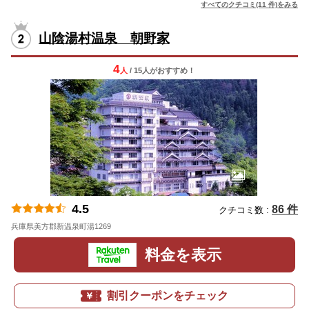
すべてのクチコミ(11 件)をみる
山陰湯村温泉 朝野家
4
人
/ 15人
が
おすすめ！
4.5
86 件
クチコミ数 :
兵庫県美方郡新温泉町湯1269
地図
料金を表示
割引クーポンをチェック