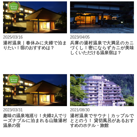
2025/03/16
2023/04/05
湯村温泉｜春休みに夫婦で泊ま
兵庫の湯村温泉で大満足のカニ
りたい！宿のおすすめは？
づくし！密にならずカニが美味
しくいただける温泉宿は？
2023/03/31
2021/08/30
趣味の温泉地巡り！夫婦2人でリ
湯村温泉でサウナ｜カップルで
ーズナブルに泊まれる山陰湯村
ととのう！ 貸切風呂があるおす
温泉の宿
すめのホテル・旅館