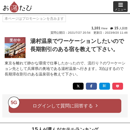
メニュー
本ページはプロモーションを含みます
1,101
15
View
人回答
質問公開日：2021/7/27 20:54
更新日：2023/9/20 11:46
湯村温泉でワーケーションしたいので
受付中
長期割引のある宿を教えて下さい。
東京を離れて静かな環境で仕事したかったので、流行り？のワーケーシ
ョン先として兵庫県の奥地である湯村温泉へ行きます。3泊はするので
長期滞在割引のある温泉宿を教えて下さい。
5G
ログインして質問に回答する
15
人が選んだホテルランキング