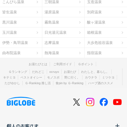
こんぴら温泉
三朝温泉
玉造温泉
皆生温泉
湯原温泉
別府温泉
黒川温泉
霧島温泉
酸ヶ湯温泉
玉川温泉
日光湯元温泉
箱根温泉
伊勢・鳥羽温泉
志摩温泉
大歩危祖谷温泉
由布院温泉
熱海温泉
指宿温泉
お湯たびとは
ご利用ガイド
Ｇポイント
Ｇランキング
だれどこ
ocruyo
お湯たび
わたしと、暮らし。
キテミヨ
ベストオイシー
モノスポ
野に行く。
カウナラ
ミツケヨ
たびゆかし
Ｇ-Ranking 推し活
食pin by Ｇ-Ranking
ハーブ酒のススメ
個人のお客さま