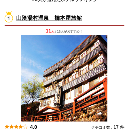
山陰湯村温泉 橋本屋旅館
11
人
/ 15人
が
おすすめ！
4.0
17 件
クチコミ数 :