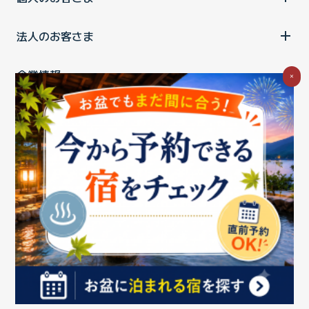
法人のお客さま
企業情報
×
ご利用中の方
お問い合わせ
消費税の表示
ウェブアクセシビリティの取り組み
個人情報保護ポリシー
プライバシーポータル
Cookieポリシー
特定商取引法に基づく表記
情報セキュリティ基本方針
商標について
BIGLOBEトップ
Copyright ©BIGLOBE Inc.
2026.
All rights reserved.