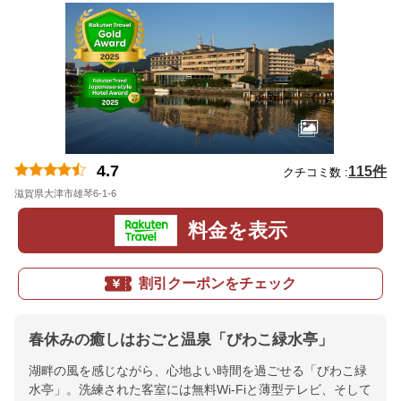
4.7
115件
クチコミ数 :
滋賀県大津市雄琴6-1-6
地図
料金を表示
割引クーポンをチェック
春休みの癒しはおごと温泉「びわこ緑水亭」
湖畔の風を感じながら、心地よい時間を過ごせる「びわこ緑
水亭」。洗練された客室には無料Wi-Fiと薄型テレビ、そして