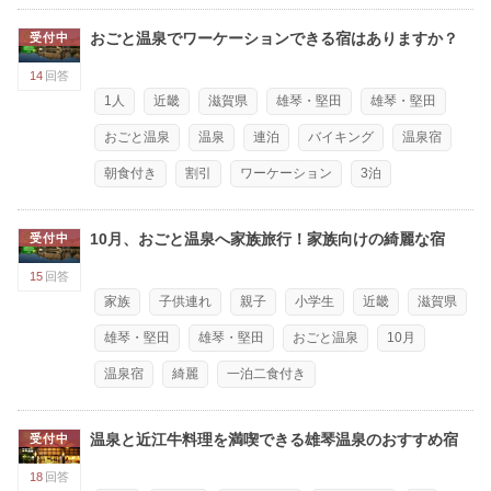
おごと温泉でワーケーションできる宿はありますか？
受付中
14
回答
1人
近畿
滋賀県
雄琴・堅田
雄琴・堅田
おごと温泉
温泉
連泊
バイキング
温泉宿
朝食付き
割引
ワーケーション
3泊
10月、おごと温泉へ家族旅行！家族向けの綺麗な宿
受付中
15
回答
家族
子供連れ
親子
小学生
近畿
滋賀県
雄琴・堅田
雄琴・堅田
おごと温泉
10月
温泉宿
綺麗
一泊二食付き
温泉と近江牛料理を満喫できる雄琴温泉のおすすめ宿
受付中
18
回答