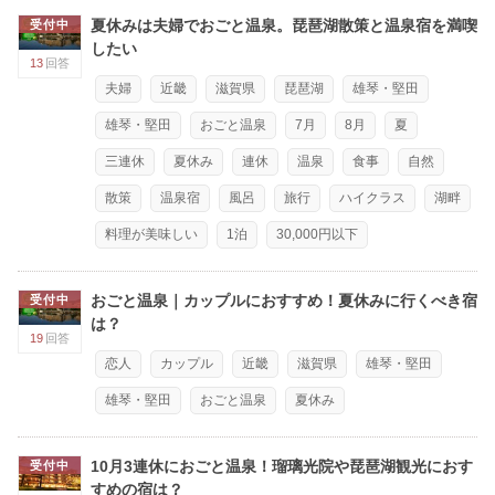
夏休みは夫婦でおごと温泉。琵琶湖散策と温泉宿を満喫
受付中
したい
13
回答
夫婦
近畿
滋賀県
琵琶湖
雄琴・堅田
雄琴・堅田
おごと温泉
7月
8月
夏
三連休
夏休み
連休
温泉
食事
自然
散策
温泉宿
風呂
旅行
ハイクラス
湖畔
料理が美味しい
1泊
30,000円以下
おごと温泉｜カップルにおすすめ！夏休みに行くべき宿
受付中
は？
19
回答
恋人
カップル
近畿
滋賀県
雄琴・堅田
雄琴・堅田
おごと温泉
夏休み
10月3連休におごと温泉！瑠璃光院や琵琶湖観光におす
受付中
すめの宿は？