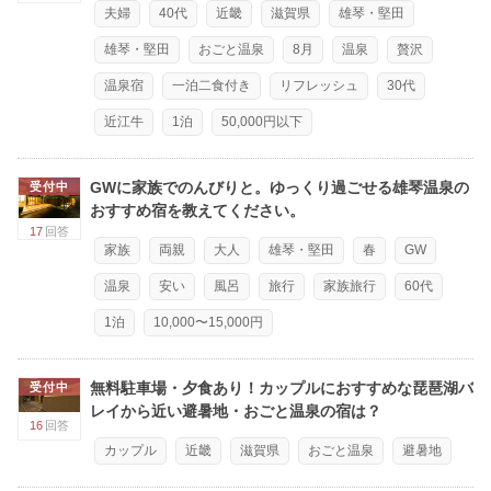
夫婦
40代
近畿
滋賀県
雄琴・堅田
雄琴・堅田
おごと温泉
8月
温泉
贅沢
温泉宿
一泊二食付き
リフレッシュ
30代
近江牛
1泊
50,000円以下
GWに家族でのんびりと。ゆっくり過ごせる雄琴温泉の
受付中
おすすめ宿を教えてください。
17
回答
家族
両親
大人
雄琴・堅田
春
GW
温泉
安い
風呂
旅行
家族旅行
60代
1泊
10,000〜15,000円
無料駐車場・夕食あり！カップルにおすすめな琵琶湖バ
受付中
レイから近い避暑地・おごと温泉の宿は？
16
回答
カップル
近畿
滋賀県
おごと温泉
避暑地