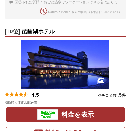
回答された質問：
おごと温泉でワーケーションできる宿はありますか？
Natural Science さんの回答（投稿日：2023/9/20 ）
[10位]
琵琶湖ホテル
4.5
5件
クチコミ数 :
滋賀県大津市浜町2-40
地図
料金を表示