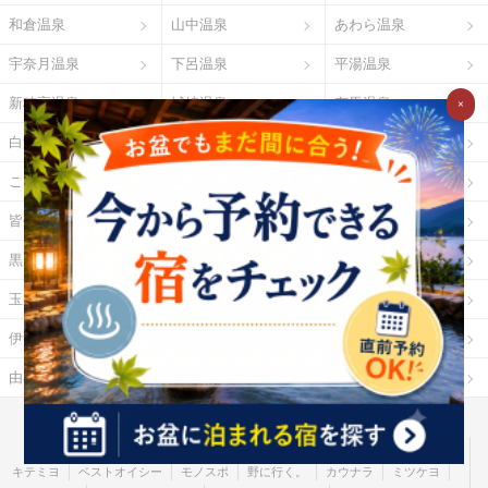
和倉温泉
山中温泉
あわら温泉
宇奈月温泉
下呂温泉
平湯温泉
新穂高温泉
城崎温泉
有馬温泉
×
白浜温泉
勝浦温泉
道後温泉
こんぴら温泉
三朝温泉
玉造温泉
皆生温泉
湯原温泉
別府温泉
黒川温泉
霧島温泉
酸ヶ湯温泉
玉川温泉
日光湯元温泉
箱根温泉
伊勢・鳥羽温泉
志摩温泉
大歩危祖谷温泉
由布院温泉
熱海温泉
指宿温泉
お湯たびとは
ご利用ガイド
Ｇポイント
Ｇランキング
だれどこ
ocruyo
お湯たび
わたしと、暮らし。
キテミヨ
ベストオイシー
モノスポ
野に行く。
カウナラ
ミツケヨ