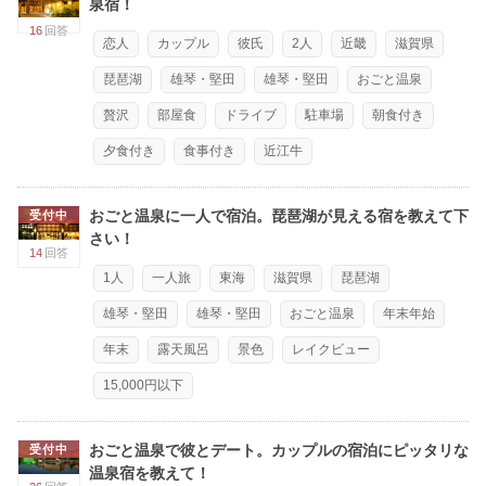
泉宿！
16
回答
恋人
カップル
彼氏
2人
近畿
滋賀県
琵琶湖
雄琴・堅田
雄琴・堅田
おごと温泉
贅沢
部屋食
ドライブ
駐車場
朝食付き
夕食付き
食事付き
近江牛
おごと温泉に一人で宿泊。琵琶湖が見える宿を教えて下
受付中
さい！
14
回答
1人
一人旅
東海
滋賀県
琵琶湖
雄琴・堅田
雄琴・堅田
おごと温泉
年末年始
年末
露天風呂
景色
レイクビュー
15,000円以下
おごと温泉で彼とデート。カップルの宿泊にピッタリな
受付中
温泉宿を教えて！