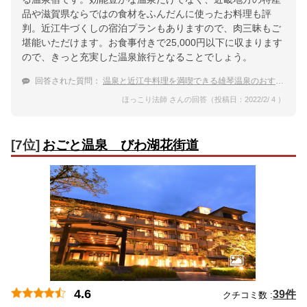
品や滋賀県ならではの食材をふんだんに使ったお料理も評
判。近江牛づくしの宿泊プランもありますので、肉三昧もご
堪能いただけます。お食事付きで25,000円以下に収まります
ので、きっと充実した温泉旅行となることでしょう。
回答された質問：
温泉と近江牛料理を満喫できる雄琴温泉のおすすめ宿
ほっこり法師 さんの回答（投稿日：2022/2/ 4 ）
[7位]
おごと温泉 びわ湖花街道
4.6
39件
クチコミ数 :