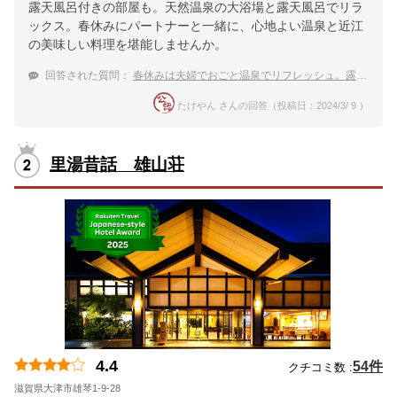
露天風呂付きの部屋も。天然温泉の大浴場と露天風呂でリラ
ックス。春休みにパートナーと一緒に、心地よい温泉と近江
の美味しい料理を堪能しませんか。
回答された質問：
春休みは夫婦でおごと温泉でリフレッシュ。露天風呂と近江の美味しいものを満喫したい
たけやん さんの回答（投稿日：2024/3/ 9 ）
里湯昔話 雄山荘
4.4
54件
クチコミ数 :
滋賀県大津市雄琴1-9-28
地図