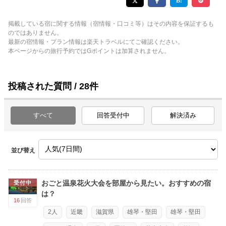
掲載している宿に関する情報（宿情報・口コミ等）はその内容を保証するも
のではありません。
最新の宿情報・プラン情報は楽天トラベルにてご確認ください。
本ページからの旅行予約ではGポイントは加算されません。
投稿された質問 / 28件
すべて
回答受付中
解決済み
並び替え
おごと温泉花火大会を部屋から見たい。おすすめの宿
受付中
は？
16
回答
2人
近畿
滋賀県
雄琴・堅田
雄琴・堅田