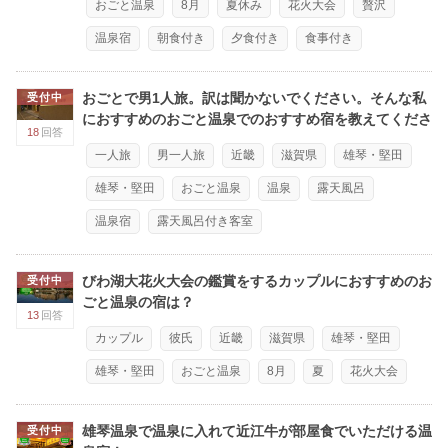
おごと温泉
8月
夏休み
花火大会
贅沢
温泉宿
朝食付き
夕食付き
食事付き
おごとで男1人旅。訳は聞かないでください。そんな私
受付中
におすすめのおごと温泉でのおすすめ宿を教えてくださ
18
回答
い。
一人旅
男一人旅
近畿
滋賀県
雄琴・堅田
雄琴・堅田
おごと温泉
温泉
露天風呂
温泉宿
露天風呂付き客室
びわ湖大花火大会の鑑賞をするカップルにおすすめのお
受付中
ごと温泉の宿は？
13
回答
カップル
彼氏
近畿
滋賀県
雄琴・堅田
雄琴・堅田
おごと温泉
8月
夏
花火大会
雄琴温泉で温泉に入れて近江牛が部屋食でいただける温
受付中