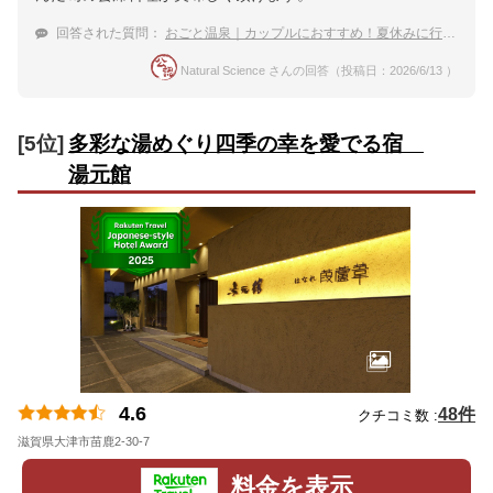
回答された質問：
おごと温泉｜カップルにおすすめ！夏休みに行くべき宿は？
Natural Science さんの回答（投稿日：2026/6/13 ）
[5位]
多彩な湯めぐり四季の幸を愛でる宿
湯元館
4.6
48件
クチコミ数 :
滋賀県大津市苗鹿2-30-7
地図
料金を表示