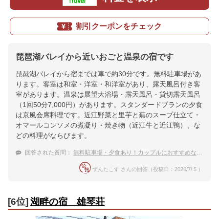
割引クーポンをチェック
琵琶湖バレイから近いおごと温泉の宿です
琵琶湖バレイから宿までは車で約30分です。無料駐車場があ
ります。客室は和室・洋室・和洋室があり、露天風呂付き客
室があります。温泉は展望大浴場・露天風呂・貸切露天風呂
（1回50分7,000円）があります。スタンダードプランの夕食
は京風会席料理です。近江野菜と里芋と蕪のスープ仕立て・
オマールコンソメの煮凝り・焼き物（近江牛と近江鴨）、な
どの料理がならびます。
回答された質問：
無料駐車場・夕食あり！カップルにおすすめな琵琶湖バレイから近い避暑地・おごと温泉の宿は？
ずんたこす さんの回答（投稿日：2026/7/ 5 ）
[6位]
湖畔の宿 雄琴荘