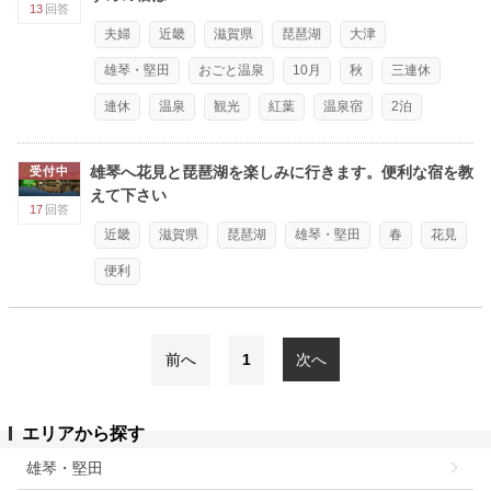
13
回答
夫婦
近畿
滋賀県
琵琶湖
大津
雄琴・堅田
おごと温泉
10月
秋
三連休
連休
温泉
観光
紅葉
温泉宿
2泊
雄琴へ花見と琵琶湖を楽しみに行きます。便利な宿を教
受付中
えて下さい
17
回答
近畿
滋賀県
琵琶湖
雄琴・堅田
春
花見
便利
前へ
1
次へ
エリアから探す
雄琴・堅田