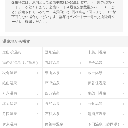
交換時には、原則として交換手数料が発生します。（一部の交換パ
ートナーを除く）また、交換レートや最低交換数量がパートナーご
とに設定されているため、実質的には1円相当を下回ります。（一部
下回らない場合もございます）詳細は各パートナー毎の交換詳細ペ
ージをご確認ください。
温泉地から探す
定山渓温泉
登別温泉
十勝川温泉
湯の川温泉（北海道）
乳頭温泉
鳴子温泉
秋保温泉
東山温泉
蔵王温泉
銀山温泉
草津温泉
伊香保温泉
万座温泉
四万温泉
鬼怒川温泉
塩原温泉
野沢温泉
白骨温泉
月岡温泉
石和温泉
湯河原温泉
伊東温泉
修善寺温泉
下田温泉（静岡県）