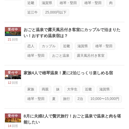
近畿
滋賀県
雄琴・堅田
雄琴・堅田
肉
近江牛
25,000円以下
おごと温泉で露天風呂付き客室にカップルで泊まりた
受付中
い！おすすめ温泉宿は？
21
回答
恋人
カップル
近畿
滋賀県
雄琴・堅田
雄琴・堅田
おごと温泉
露天風呂付き客室
家族4人で雄琴温泉！夏に2泊じっくり楽しめる宿
受付中
12
回答
家族
両親
妹
大学生
近畿
滋賀県
雄琴・堅田
夏
旅行
2泊
10,000〜15,000円
8月に夫婦2人で贅沢旅行！おごと温泉で温泉と肉を堪
受付中
能したい
14
回答