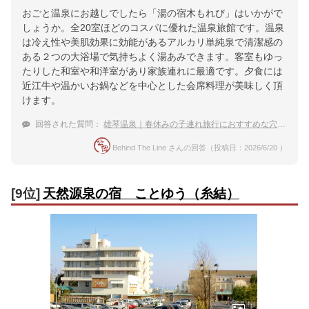
おごと温泉にお越しでしたら「湯の宿木もれび」はいかがで
しょうか。全20室ほどのコスパに優れた温泉旅館です。温泉
は冷え性や美肌効果に効能があるアルカリ単純泉で清潔感の
ある２つの大浴場で気持ちよく湯あみできます。客室もゆっ
たりした和室や和洋室があり家族連れに最適です。夕食には
近江牛や温かいお鍋などを中心とした会席料理が美味しく頂
けます。
回答された質問：
雄琴温泉｜春休みの子連れ旅行におすすめな穴場の宿は？
Behind The Line さんの回答（投稿日：2026/6/20 ）
[9位]
天然源泉の宿 ことゆう（糸結）