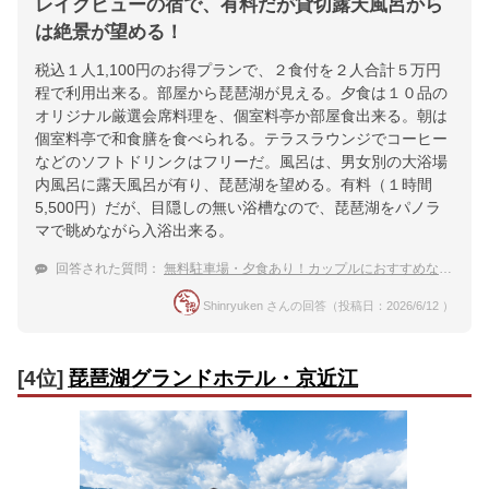
レイクビューの宿で、有料だが貸切露天風呂から
は絶景が望める！
税込１人1,100円のお得プランで、２食付を２人合計５万円
程で利用出来る。部屋から琵琶湖が見える。夕食は１０品の
オリジナル厳選会席料理を、個室料亭か部屋食出来る。朝は
個室料亭で和食膳を食べられる。テラスラウンジでコーヒー
などのソフトドリンクはフリーだ。風呂は、男女別の大浴場
内風呂に露天風呂が有り、琵琶湖を望める。有料（１時間
5,500円）だが、目隠しの無い浴槽なので、琵琶湖をパノラ
マで眺めながら入浴出来る。
回答された質問：
無料駐車場・夕食あり！カップルにおすすめな琵琶湖バレイから近い避暑地・おごと温泉の宿は？
Shinryuken さんの回答（投稿日：2026/6/12 ）
[4位]
琵琶湖グランドホテル・京近江