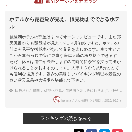
割引クーポンをチェック
ホテルから琵琶湖が見え、桜見物までできるホテ
ル
琵琶湖ホテルの部屋はすべてオーシャンビューです。また露
天風呂からも琵琶湖が見えます。4月初めですと、ホテルの
前にも見事な桜並木があって花見を楽しめます。車ですとこ
こから30分程度で実に見事な海津大崎の桜見物もできます。
ただ、休日は道中が渋滞しますので時間に余裕を持って出か
けられることをおすすめします。大津ＩＣから約5分ととて
も便利な場所です。朝夕の美味しいバイキング料理や景観の
良い露天風呂や大浴場を堪能して下さい。
回答された質問：
雄琴へ花見と琵琶湖を楽しみに行きます。便利な宿を教えて下さい
hahata さんの回答（投稿日：2020/3/16 ）
ランキングの続きをみる