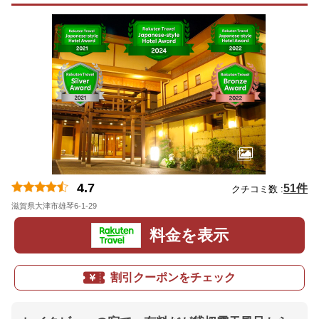
4.7
51件
クチコミ数 :
滋賀県大津市雄琴6-1-29
地図
料金を表示
割引クーポンをチェック