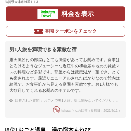
滋賀県大津市雄琴1-1-3
地図
料金を表示
割引クーポンをチェック
男1人旅を満喫できる素敵な宿
露天風呂付の部屋はとても風情があってお奨めです。食事は
とろけるようなジューシーな近江牛の和会席や地元の琵琶マ
スの料理など多彩です。部屋からは琵琶湖が一望でき、とて
も癒されます。最近リニューアルされたばかりなので館内は
綺麗で、お食事処から見える庭園も素敵です。お1人様でも
大歓迎してくれるお奨めのホテルです。
回答された質問：
おごとで男1人旅。訳は聞かないでください。そんな私におすすめのおごと温泉でのおすすめ宿を教えてください。
hahata さんの回答（投稿日：2021/8/11 ）
[8位]
おごと温泉 湯の宿木もれび