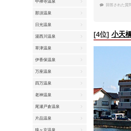
中禅寺温泉
回答された質
那須温泉
日光温泉
小天
[4位]
湯西川温泉
草津温泉
伊香保温泉
万座温泉
四万温泉
老神温泉
尾瀬戸倉温泉
片品温泉
猿ヶ京温泉