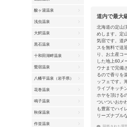
酸ヶ湯温泉
道内で最大
浅虫温泉
北海道の定山
大鰐温泉
めします。定
気宿です。道
黒石温泉
スを無料で送
り、お土産コ
十和田湖畔温泉
した地上60
鶯宿温泉
ウナまで完備
るので香りを
八幡平温泉（岩手県）
ッフェです。
ライブキッチ
花巻温泉
ホヤを頂ける
鳴子温泉
ついついおか
も豊富でハイ
秋保温泉
リーズナブル
作並温泉
回答された質