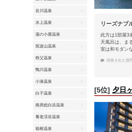
谷川温泉
水上温泉
リーズナブ
湯の小屋温泉
此方は1部屋
天風呂は、ま
筑波山温泉
室は和モダン
秩父温泉
回答された質
鴨川温泉
小湊温泉
夕日
[5位]
白子温泉
南房総白浜温泉
養老渓谷温泉
箱根温泉