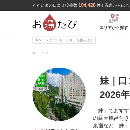
194,428
ただいまの口コミ投稿数
件！温泉からはじ
エリアから探す
本ページはプロモーションを含みます
トップ
妹｜口
2026
「妹」でおすす
の露天風呂付き
泉宿など「妹」