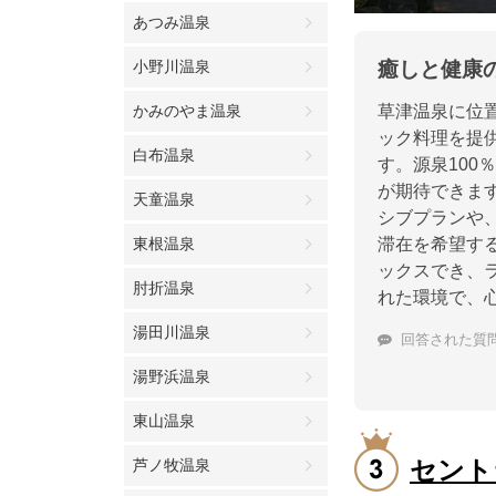
あつみ温泉
小野川温泉
癒しと健康
かみのやま温泉
草津温泉に位
ック料理を提
白布温泉
す。源泉10
が期待できま
天童温泉
シブプランや
東根温泉
滞在を希望す
ックスでき、
肘折温泉
れた環境で、
湯田川温泉
回答された質
湯野浜温泉
東山温泉
セント
芦ノ牧温泉