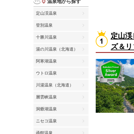
温泉地から探す
定山渓温泉
登別温泉
定山渓
十勝川温泉
ズ＆リ
湯の川温泉（北海道）
阿寒湖温泉
ウトロ温泉
川湯温泉（北海道）
層雲峡温泉
洞爺湖温泉
ニセコ温泉
函館温泉