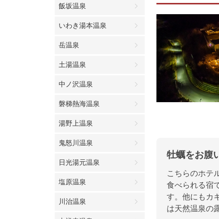
飯坂温泉
いわき湯本温泉
岳温泉
土湯温泉
中ノ沢温泉
磐梯熱海温泉
湯野上温泉
鬼怒川温泉
牡蠣をお腹
日光湯元温泉
こちらのホテ
塩原温泉
食べられる宿
す。他にもカ
川治温泉
は天然温泉の