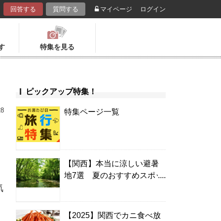
回答する
質問する
マイページ
ログイン
す
特集を見る
ピックアップ特集！
28
特集ページ一覧
【関西】本当に涼しい避暑
地7選 夏のおすすめスポッ
気
ト＆温泉宿
【2025】関西でカニ食べ放