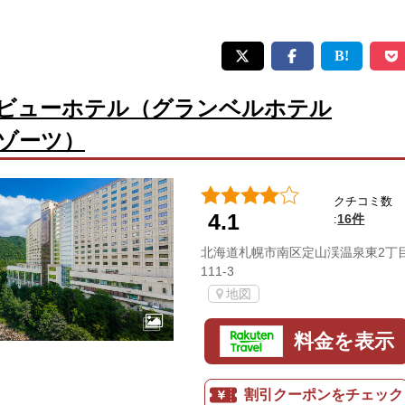
ビューホテル（グランベルホテル
ゾーツ）
クチコミ数
4.1
16件
:
北海道札幌市南区定山渓温泉東2丁
111-3
地図
料金を表示
割引クーポンをチェック