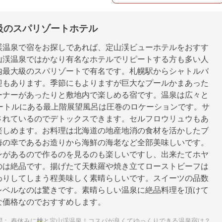
級のスパリゾートホテル
渓温泉で宿をお探しであれば、定山渓ビューホテルをおすす
山渓温泉ではかなり有名なホテルでリピートする方も多い人
内最大級のスパリゾートで有名です。札幌駅からシャトルバ
迎もあります。季節にもよりますが巨大なプールかまあった
ーナーがあったりと敷地内で楽しめる宿です。温泉は広々と
メートルにある最上階展望風呂は圧巻のロケーションです。サ
されているのでデトックスできます。セルフロウリュウもあ
楽しめます。お料理は北海道の地産地消の食材を活かしたブ
海の幸であるお造りから海鮮の海老など全部美味しいです。
ンがあるので作るのを見るのも楽しいですし、出来たてホヤ
のは絶品です。揚げたて天麩羅や焼き立てローストビーフは
わりしてしまう程美味しく素晴らしいです。スイーツの品数
レベルなのは驚きです。素晴らしい温泉に絶品料理を頂けて
な価格なのでおすすめします。
問：
春休みに
妹
と定山渓温泉！コスパが良くてゆっくりできる温泉宿は？