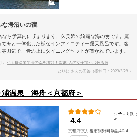
ルな海沿いの宿。
3名なら予算内に収まります。久美浜の綺麗な海の傍です。露
るで海と一体化した様なインフィニティー露天風呂です。客
な雰囲気で、畳の上にダイニングセットが置かれています。
問：
小天橋温泉で海の幸を堪能！母娘3人の女子旅が出来る宿
とりむ さんの回答（投稿日：2023/3/28 ）
ヶ浦温泉 海舟＜京都府＞
クチコミ数 :
4.4
件
京都府京丹後市網野町浜詰46-4