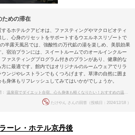
のための滞在
置するホテルクアビオは、ファスティングやマクロビオティ
供し、心身のリセットをサポートするウエルネスリゾートで
0％の半露天風呂では、強酸性の万代鉱の湯を楽しめ、美肌効果
す。宿泊プランには、スイートルームでのオールインクルー
、ファスティングプログラム付きのプランがあり、健康的な
る方に最適です。館内ではオリジナルのルームウェアでリラ
ラウンジやレストランでもくつろげます。草津の自然に囲ま
心も身体もリフレッシュしてみてはいかがでしょうか。
問：
温泉宿でダイエット合宿、心も身体も軽くなりたい！おすすめの温泉宿を教えて下さい。
たけやん さんの回答（投稿日：2024/12/18 ）
ラーレ・ホテル京丹後