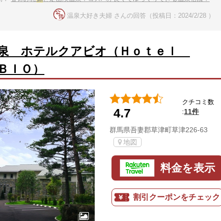
温泉大好き夫婦 さんの回答（投稿日：2024/2/28 ）
泉 ホテルクアビオ（Ｈｏｔｅｌ
ＢＩＯ）
クチコミ数
4.7
11件
:
群馬県吾妻郡草津町草津226-63
地図
料金を表示
割引クーポンをチェック