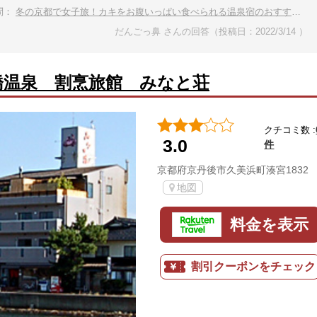
問：
冬の京都で女子旅！カキをお腹いっぱい食べられる温泉宿のおすすめを教えてください。
だんごっ鼻 さんの回答（投稿日：2022/3/14 ）
橋温泉 割烹旅館 みなと荘
クチコミ数 :
3.0
件
京都府京丹後市久美浜町湊宮1832
地図
料金を表示
割引クーポンをチェック