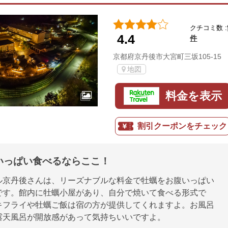
クチコミ数 :
4.4
件
京都府京丹後市大宮町三坂105-15
地図
料金を表示
割引クーポンをチェック
いっぱい食べるならここ！
ル京丹後さんは、リーズナブルな料金で牡蠣をお腹いっぱい
です。館内に牡蠣小屋があり、自分で焼いて食べる形式で
キフライや牡蠣ご飯は宿の方が提供してくれますよ。お風呂
露天風呂が開放感があって気持ちいいですよ。