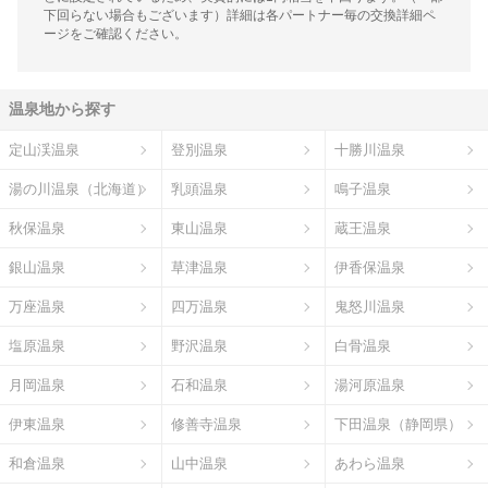
下回らない場合もございます）詳細は各パートナー毎の交換詳細ペ
ージをご確認ください。
温泉地から探す
定山渓温泉
登別温泉
十勝川温泉
湯の川温泉（北海道）
乳頭温泉
鳴子温泉
秋保温泉
東山温泉
蔵王温泉
銀山温泉
草津温泉
伊香保温泉
万座温泉
四万温泉
鬼怒川温泉
塩原温泉
野沢温泉
白骨温泉
月岡温泉
石和温泉
湯河原温泉
伊東温泉
修善寺温泉
下田温泉（静岡県）
和倉温泉
山中温泉
あわら温泉