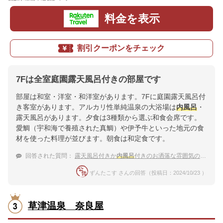
料金を表示
割引クーポンをチェック
7Fは全室庭園露天風呂付きの部屋です
部屋は和室・洋室・和洋室があります。7Fに庭園露天風呂付
き客室があります。アルカリ性単純温泉の大浴場は
内風呂
・
露天風呂があります。夕食は3種類から選ぶ和食会席です。
愛鯛（宇和海で養殖された真鯛）や伊予牛といった地元の食
材を使った料理が並びます。朝食は和定食です。
回答された質問：
露天風呂付きか
内風呂
付きのお洒落な雰囲気の部屋に泊まりたい、おすすめの道後温泉の宿を教えて欲しい！
ずんたこす さんの回答（投稿日：2024/10/23 ）
草津温泉 奈良屋