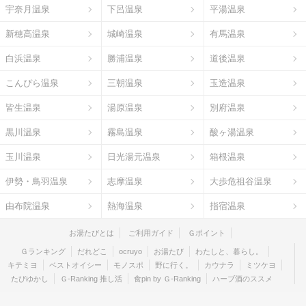
宇奈月温泉
下呂温泉
平湯温泉
新穂高温泉
城崎温泉
有馬温泉
白浜温泉
勝浦温泉
道後温泉
こんぴら温泉
三朝温泉
玉造温泉
皆生温泉
湯原温泉
別府温泉
黒川温泉
霧島温泉
酸ヶ湯温泉
玉川温泉
日光湯元温泉
箱根温泉
伊勢・鳥羽温泉
志摩温泉
大歩危祖谷温泉
由布院温泉
熱海温泉
指宿温泉
お湯たびとは
ご利用ガイド
Ｇポイント
Ｇランキング
だれどこ
ocruyo
お湯たび
わたしと、暮らし。
キテミヨ
ベストオイシー
モノスポ
野に行く。
カウナラ
ミツケヨ
たびゆかし
Ｇ-Ranking 推し活
食pin by Ｇ-Ranking
ハーブ酒のススメ