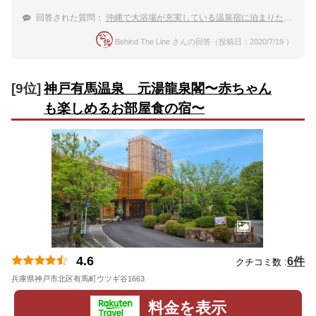
回答された質問：
沖縄で大浴場が充実している温泉宿に泊まりたい。おすすめはありますか？
Behind The Line さんの回答（投稿日：2020/7/19 ）
[9位]
神戸有馬温泉 元湯龍泉閣〜赤ちゃん
も楽しめるお部屋食の宿〜
4.6
6件
クチコミ数 :
兵庫県神戸市北区有馬町ウツギ谷1663
地図
料金を表示