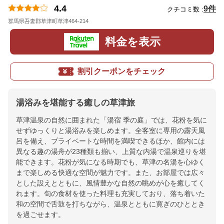
4.4
9件
クチコミ数 :
群馬県吾妻郡草津町草津464-214
地図
料金を表示
割引クーポンをチェック
湯浴みを堪能する癒しの草津旅
草津温泉の自然に囲まれた「湯宿 季の庭」では、花粉を気に
せずゆっくりと湯浴みを楽しめます。全客室に専用の露天風
呂を備え、プライベートな時間を満喫できるほか、館内には
異なる趣の湯舟が23種類も揃い、上質な内湯で温泉巡りを堪
能できます。花粉が気になる時期でも、草津の名湯を心ゆく
まで楽しめる快適な空間が魅力です。また、お部屋では広々
とした設えとともに、風情豊かな自然の眺めが心を癒してく
れます。旬の食材を使った料理も充実しており、落ち着いた
和の空間で舌鼓を打ちながら、温泉とともに寛ぎのひととき
を過ごせます。