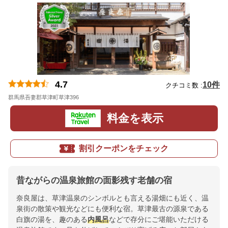
4.7
10件
クチコミ数 :
群馬県吾妻郡草津町草津396
地図
料金を表示
割引クーポンをチェック
昔ながらの温泉旅館の面影残す老舗の宿
奈良屋は、草津温泉のシンボルとも言える湯畑にも近く、温
泉街の散策や観光などにも便利な宿。草津最古の源泉である
白旗の湯を、趣のある
内風呂
などで存分にご堪能いただける