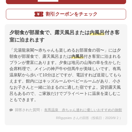
割引クーポンをチェック
夕朝食が部屋食で、露天風呂または
内風呂
付き客
室に泊まれます
「元湯龍泉閣〜赤ちゃんも楽しめるお部屋食の宿〜」には夕
朝食が部屋食で、露天風呂または
内風呂
付き客室に泊まれる
プランが豊富にあります。夕食は地元の山海の幸を生かした
会席料理で、メインの神戸牛や但馬牛が美味しいです。有馬
温泉駅から歩いて10分ほどですが、電話すれば送迎してもら
えます。館内にはキッズルームやベビールームがあり、小さ
なお子さんと一緒に泊まるのに適した宿ですよ。貸切露天風
呂もあるので、ご家族だけでプライベートに温泉を楽しむこ
ともできます。
回答された質問：
有馬温泉 赤ちゃん連れに優しいおすすめの旅館
RRgypsies さんの回答（投稿日：2020/9/ 2 ）