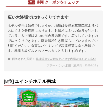
割引クーポンをチェック
広い大浴場ではゆっくりできます
ホテル櫻井は如何でしょうか。場所は長野原草津口駅よりバ
スにて３０分程度にあります。お風呂は３つの源泉を利用し
ており、大浴場は２つの混合泉源泉です。広々していますの
でゆっくりできます。露天風呂付き部屋もございますのでご
利用ください。食事はバイキングで高原野菜は食べ放題で
す。群馬Ｂ級グルメのソースカツ丼もおすすめです。
回答された質問：
草津温泉で花粉を気にせず内湯が楽しめる広い温泉付きの宿が知りたい。
アラート さんの回答（投稿日：2021/6/26 ）
[8位]
ユインチホテル南城