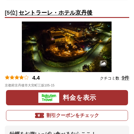
[5位]
セントラーレ・ホテル京丹後
4.4
9件
クチコミ数 :
京都府京丹後市大宮町三坂105-15
地図
料金を表示
割引クーポンをチェック