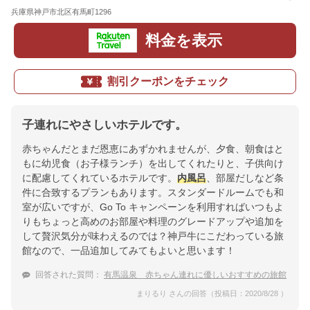
兵庫県神戸市北区有馬町1296
地図
料金を表示
割引クーポンをチェック
子連れにやさしいホテルです。
赤ちゃんだとまだ恩恵にあずかれませんが、夕食、朝食はと
もに幼児食（お子様ランチ）を出してくれたりと、子供向け
に配慮してくれているホテルです。
内風呂
、部屋だしなど条
件に合致するプランもあります。スタンダードルームでも和
室が広いですが、Go To キャンペーンを利用すればいつもよ
りもちょっと高めのお部屋や料理のグレードアップや追加を
して贅沢気分が味わえるのでは？神戸牛にこだわっている旅
館なので、一品追加してみてもよいと思います！
回答された質問：
有馬温泉 赤ちゃん連れに優しいおすすめの旅館
まりるり さんの回答（投稿日：2020/8/28 ）