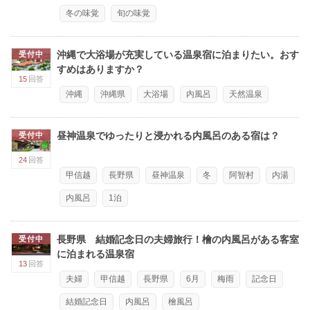
冬の味覚
旬の味覚
沖縄で大浴場が充実している温泉宿に泊まりたい。おす
受付中
すめはありますか？
15
回答
沖縄
沖縄県
大浴場
内風呂
天然温泉
昼神温泉でゆったりと浸かれる内風呂のある宿は？
受付中
24
回答
甲信越
長野県
昼神温泉
冬
阿智村
内湯
内風呂
1泊
長野県 結婚記念日の夫婦旅行！檜の内風呂がある客室
受付中
に泊まれる温泉宿
13
回答
夫婦
甲信越
長野県
6月
梅雨
記念日
結婚記念日
内風呂
檜風呂