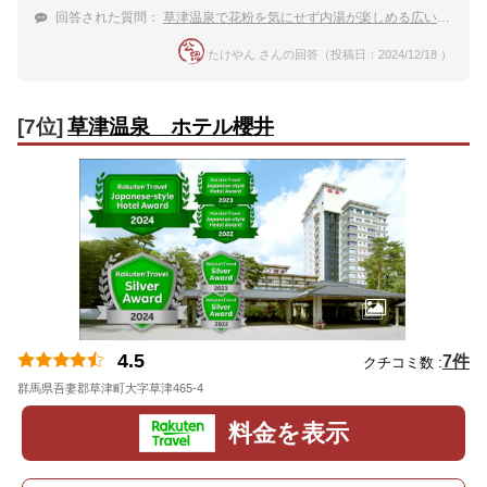
回答された質問：
草津温泉で花粉を気にせず内湯が楽しめる広い温泉付きの宿が知りたい。
たけやん さんの回答（投稿日：2024/12/18 ）
[7位]
草津温泉 ホテル櫻井
4.5
7件
クチコミ数 :
群馬県吾妻郡草津町大字草津465-4
地図
料金を表示