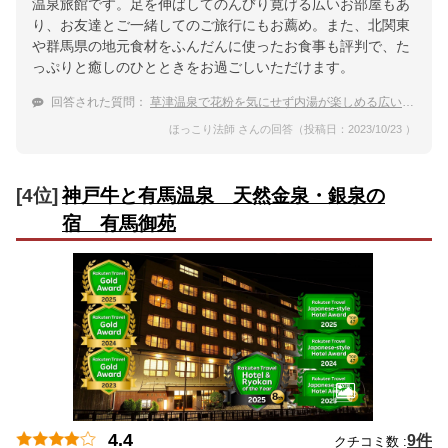
温泉旅館です。足を伸ばしてのんびり寛げる広いお部屋もあ
り、お友達とご一緒してのご旅行にもお薦め。また、北関東
や群馬県の地元食材をふんだんに使ったお食事も評判で、た
っぷりと癒しのひとときをお過ごしいただけます。
回答された質問：
草津温泉で花粉を気にせず内湯が楽しめる広い温泉付きの宿が知りたい。
ほっこり法師 さんの回答（投稿日：2023/10/23 ）
[4位]
神戸牛と有馬温泉 天然金泉・銀泉の
宿 有馬御苑
4.4
9件
クチコミ数 :