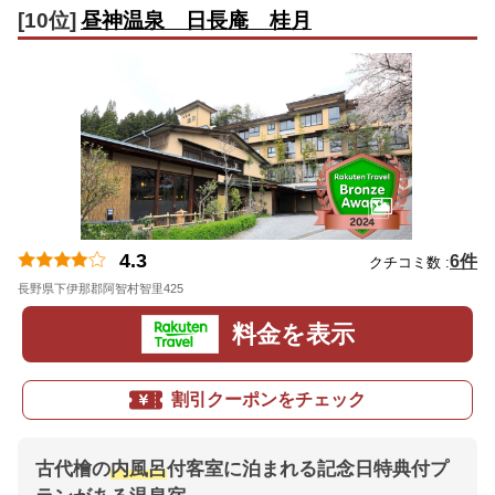
[10位]
昼神温泉 日長庵 桂月
4.3
6件
クチコミ数 :
長野県下伊那郡阿智村智里425
地図
料金を表示
割引クーポンをチェック
古代檜の
内風呂
付客室に泊まれる記念日特典付プ