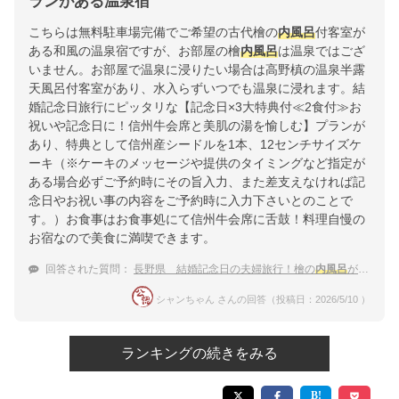
ランがある温泉宿
こちらは無料駐車場完備でご希望の古代檜の
内風呂
付客室が
ある和風の温泉宿ですが、お部屋の檜
内風呂
は温泉ではござ
いません。お部屋で温泉に浸りたい場合は高野槙の温泉半露
天風呂付客室があり、水入らずいつでも温泉に浸れます。結
婚記念日旅行にピッタリな【記念日×3大特典付≪2食付≫お
祝いや記念日に！信州牛会席と美肌の湯を愉しむ】プランが
あり、特典として信州産シードルを1本、12センチサイズケ
ーキ（※ケーキのメッセージや提供のタイミングなど指定が
ある場合必ずご予約時にその旨入力、また差支えなければ記
念日やお祝い事の内容をご予約時に入力下さいとのことで
す。）お食事はお食事処にて信州牛会席に舌鼓！料理自慢の
お宿なので美食に満喫できます。
回答された質問：
長野県 結婚記念日の夫婦旅行！檜の
内風呂
がある客室に泊まれる温泉宿
シャンちゃん さんの回答（投稿日：2026/5/10 ）
ランキングの続きをみる