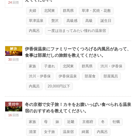
24
回答
夫婦
北関東
群馬県
草津・尻焼・花敷
草津温泉
贅沢
高級感
高級
誕生日
内風呂
一度は泊まってみたい憧れの温泉宿
伊香保温泉にファミリーでくつろげる内風呂があって、
解決
食事は部屋だしの旅館を教えてください。
30
回答
家族
子連れ
北関東
群馬県
渋川・伊香保
渋川・伊香保
伊香保温泉
部屋食
部屋風呂
内風呂
20,000円以下
冬の京都で女子旅！カキをお腹いっぱい食べられる温泉
受付中
宿のおすすめを教えてください。
16
回答
家族
母
妹
近畿
京都府
冬
牡蠣
清潔
女子旅
温泉宿
綺麗
内風呂