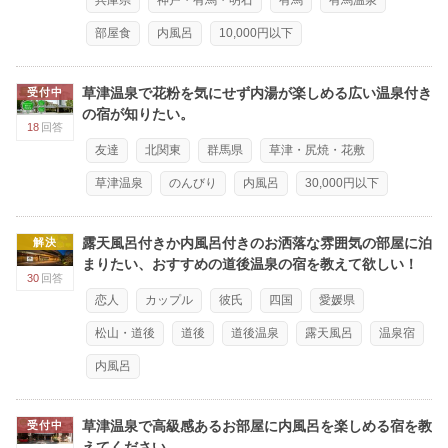
兵庫県
神戸・有馬・明石
有馬
有馬温泉
部屋食
内風呂
10,000円以下
草津温泉で花粉を気にせず内湯が楽しめる広い温泉付き
受付中
の宿が知りたい。
18
回答
友達
北関東
群馬県
草津・尻焼・花敷
草津温泉
のんびり
内風呂
30,000円以下
露天風呂付きか内風呂付きのお洒落な雰囲気の部屋に泊
解決
まりたい、おすすめの道後温泉の宿を教えて欲しい！
30
回答
恋人
カップル
彼氏
四国
愛媛県
松山・道後
道後
道後温泉
露天風呂
温泉宿
内風呂
草津温泉で高級感あるお部屋に内風呂を楽しめる宿を教
受付中
えてください。