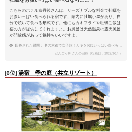
牡蠣をお腹いっぱい食べるならここ！
こちらのホテル京丹後さんは、リーズナブルな料金で牡蠣を
お腹いっぱい食べられる宿です。館内に牡蠣小屋があり、自
分で焼いて食べる形式です。他にもカキフライや牡蠣ご飯は
宿の方が提供してくれますよ。お風呂は天然温泉の露天風呂
が開放感があって気持ちいいですよ。
回答された質問：
冬の京都で女子旅！カキをお腹いっぱい食べられる温泉宿のおすすめを教えてください。
だんごっ鼻 さんの回答（投稿日：2022/3/14 ）
[6位]
湯宿 季の庭（共立リゾート）