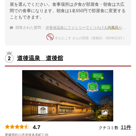
屋を選んでください。食事場所は夕食が部屋食・朝食は大広
間での食事になります。朝食は1名550円で部屋食に変更する
こともできます。
回答された質問：
伊香保温泉にファミリーでくつろげる
内風呂
があって、食事は部屋だしの旅館を教えてください。
ずんたこす さんの回答（投稿日：2024/11/13 ）
道後温泉 道後舘
4.7
11件
クチコミ数 :
愛媛県松山市道後多幸町7-26
地図