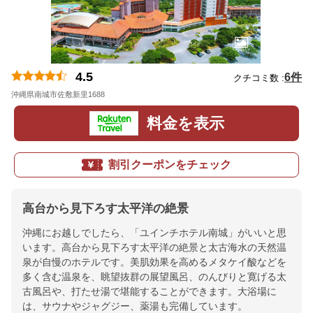
4.5
6件
クチコミ数 :
沖縄県南城市佐敷新里1688
地図
料金を表示
割引クーポンをチェック
高台から見下ろす太平洋の絶景
沖縄にお越しでしたら、「ユインチホテル南城」がいいと思
います。高台から見下ろす太平洋の絶景と太古海水の天然温
泉が自慢のホテルです。美肌効果を高めるメタケイ酸などを
多く含む温泉を、眺望抜群の展望風呂、のんびりと寛げる太
古風呂や、打たせ湯で堪能することができます。大浴場に
は、サウナやジャグジー、薬湯も完備しています。