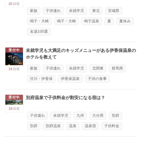
25
回答
家族
子供連れ
未就学児
東北
宮城県
鳴子・大崎
鳴子・大崎
鳴子温泉
夏
夏休み
名湯100選
未就学児も大満足のキッズメニューがある伊香保温泉の
受付中
ホテルを教えて
家族
子供連れ
未就学児
北関東
群馬県
24
回答
渋川・伊香保
伊香保温泉
子供の食事
別府温泉で子供料金が割安になる宿は？
受付中
18
回答
子供連れ
未就学児
九州
大分県
別府
別府
別府温泉
温泉
温泉宿
子供料金