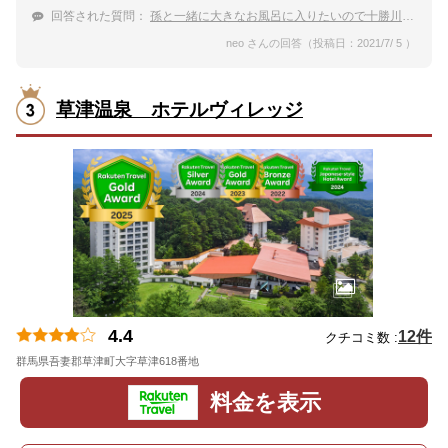
回答された質問：
孫と一緒に大きなお風呂に入りたいので十勝川温泉で大浴場のある宿を教えてほしい！
neo さんの回答（投稿日：2021/7/ 5 ）
草津温泉 ホテルヴィレッジ
4.4
12件
クチコミ数 :
群馬県吾妻郡草津町大字草津618番地
地図
料金を表示