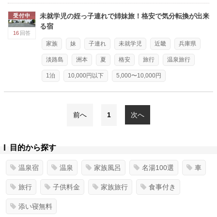
未就学児の姪っ子連れで姉妹旅！格安で気分転換が出来
受付中
る宿
16
回答
家族
妹
子連れ
未就学児
近畿
兵庫県
淡路島
洲本
夏
格安
旅行
温泉旅行
1泊
10,000円以下
5,000〜10,000円
前へ
1
次へ
目的から探す
温泉宿
温泉
家族風呂
名湯100選
車
旅行
子供料金
家族旅行
食事付き
添い寝無料