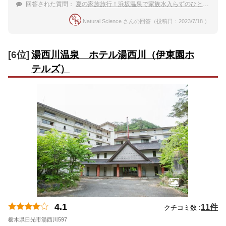
回答された質問：
夏の家族旅行！浜坂温泉で家族水入らずのひとときを過ごせる宿
Natural Science さんの回答（投稿日：2023/7/18 ）
[6位]
湯西川温泉 ホテル湯西川（伊東園ホ
テルズ）
4.1
11件
クチコミ数 :
栃木県日光市湯西川597
地図