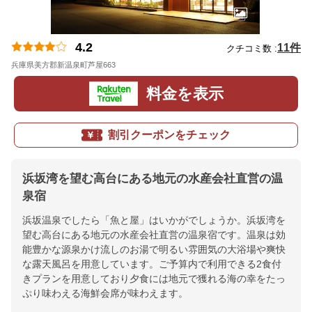
4.2
11件
クチコミ数 :
兵庫県美方郡新温泉町芦屋663
地図
料金を表示
割引クーポンをチェック
浜坂湾を望む高台にある地元の水産会社直営の温
泉宿
浜坂温泉でしたら「魚と屋」はいかがでしょうか。浜坂湾を
望む高台にある地元の水産会社直営の温泉宿です。温泉は効
能豊かな源泉かけ流しのお湯で明るい雰囲気の大浴場や爽快
な露天風呂を用意しています。ご予算内で利用できる2食付
きプランを用意しており夕食には地元で獲れる海の幸をたっ
ぷり味わえる海鮮会席が味わえます。