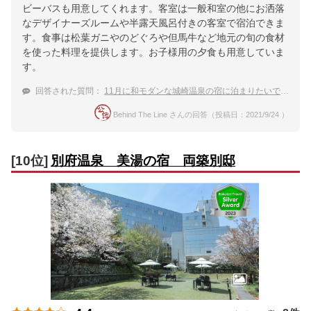
ビーバスも用意してくれます。客室は一般和室の他にお洒落
なデザイナーズルームや半露天風呂付きの客室で宿泊できま
す。食事は松葉ガニやのどぐろや但馬牛など地元の旬の食材
を使った料理を提供します。お子様用の夕食も用意していま
す。
回答された質問：
11月に和モダンな城崎温泉の宿に泊まりたいです。
未
Behind The Line さんの回答（投稿日：2021/9/24 ）
[10位]
別府温泉 美湯の宿 両築別邸