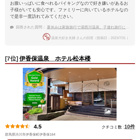
お腹いっぱいに食べれるバイキングなので好き嫌いがあるお
子様がいても安心です。ファミリーに向いているホテルなの
で是非一度訪れてみてください。
回答された質問：
夏休みは家族旅行で湯西川温泉。子連れ旅行に優しい食事付きの宿は？
温泉大好き夫婦 さんの回答（投稿日：2023/7/31 ）
[7位]
伊香保温泉 ホテル松本楼
4.5
10件
クチコミ数 :
群馬県渋川市伊香保町伊香保164
地図