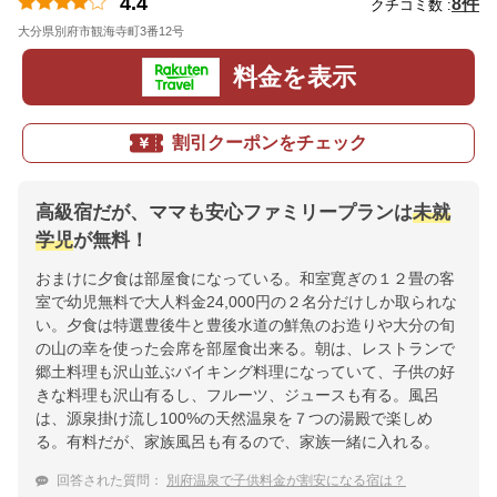
4.4
8件
クチコミ数 :
大分県別府市観海寺町3番12号
地図
料金を表示
割引クーポンをチェック
高級宿だが、ママも安心ファミリープランは
未就
学児
が無料！
おまけに夕食は部屋食になっている。和室寛ぎの１２畳の客
室で幼児無料で大人料金24,000円の２名分だけしか取られな
い。夕食は特選豊後牛と豊後水道の鮮魚のお造りや大分の旬
の山の幸を使った会席を部屋食出来る。朝は、レストランで
郷土料理も沢山並ぶバイキング料理になっていて、子供の好
きな料理も沢山有るし、フルーツ、ジュースも有る。風呂
は、源泉掛け流し100%の天然温泉を７つの湯殿で楽しめ
る。有料だが、家族風呂も有るので、家族一緒に入れる。
回答された質問：
別府温泉で子供料金が割安になる宿は？