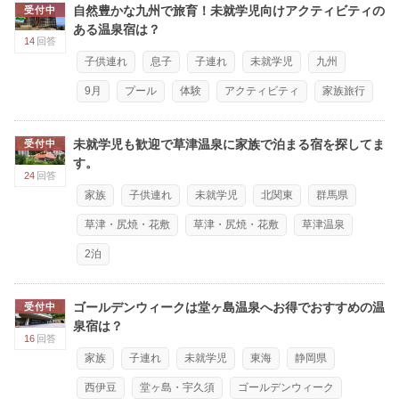
自然豊かな九州で旅育！未就学児向けアクティビティの
受付中
ある温泉宿は？
14
回答
子供連れ
息子
子連れ
未就学児
九州
9月
プール
体験
アクティビティ
家族旅行
未就学児も歓迎で草津温泉に家族で泊まる宿を探してま
受付中
す。
24
回答
家族
子供連れ
未就学児
北関東
群馬県
草津・尻焼・花敷
草津・尻焼・花敷
草津温泉
2泊
ゴールデンウィークは堂ヶ島温泉へお得でおすすめの温
受付中
泉宿は？
16
回答
家族
子連れ
未就学児
東海
静岡県
西伊豆
堂ヶ島・宇久須
ゴールデンウィーク