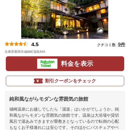
4.5
9件
クチコミ数 :
兵庫県豊岡市城崎町湯島844
地図
料金を表示
割引クーポンをチェック
純和風ながらモダンな雰囲気の旅館
城崎温泉にお越しでしたら「湯楽」はいかがでしょうか。純
和風ながらモダンな雰囲気の旅館です。温泉は大浴場や貸切
風呂で湯あみできますが畳敷きとなっているので転倒の心配
もなくお子様連れには安心です。そのほかにバスチェアやベ