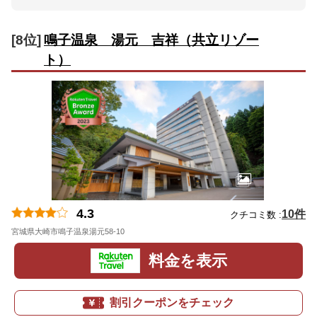
[8位]
鳴子温泉 湯元 吉祥（共立リゾー
ト）
4.3
10件
クチコミ数 :
宮城県大崎市鳴子温泉湯元58-10
地図
料金を表示
割引クーポンをチェック