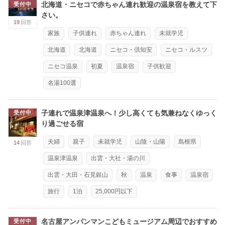
北海道・ニセコで赤ちゃん連れ歓迎の温泉宿を教えて下
受付中
さい。
19
回答
家族
子供連れ
赤ちゃん連れ
未就学児
北海道
北海道
ニセコ・倶知安
ニセコ・ルスツ
ニセコ温泉
初夏
温泉宿
子供歓迎
名湯100選
子連れで温泉津温泉へ！少し高くても気兼ねなくゆっく
受付中
り過ごせる宿
夫婦
親子
未就学児
山陰・山陽
島根県
14
回答
温泉津温泉
出雲・大社・湯の川
出雲・大田・石見銀山
秋
温泉
食事
温泉宿
旅行
1泊
25,000円以下
名古屋アンパンマンこどもミュージアム周辺でおすすめ
受付中