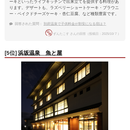
ーキといったライブキッチンで出来立てを提供する料理があ
ります。デザートも、ラズベリーショートケーキ・ブラウニ
ー・ベイクドチーズケーキ・杏仁豆腐、など種類豊富です。
回答された質問：
別府温泉で子供料金が割安になる宿は？
ずんたこす さんの回答（投稿日：2025/10/ 7 ）
[5位]
浜坂温泉 魚と屋