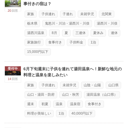
事付きの宿は？
20
回答
家族
子供連れ
子連れ
未就学児
北関東
栃木県
鬼怒川・川治・湯西川・川俣
湯西川・川俣
湯西川温泉
8月
夏
三連休
夏休み
連休
家族旅行
食事付き
子供料金
1泊
15,000円以下
6月下旬週末に子供を連れて湯田温泉へ！新鮮な地元の
受付中
料理と温泉を楽しみたい
14
回答
家族
子供連れ
未就学児
山陰・山陽
山口県
山口・湯田・防府
山口・秋芳
湯田温泉（山口県）
週末
初夏
温泉
温泉宿
食事付き
料理が美味しい
1泊
40,000円以下