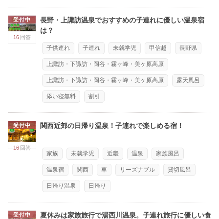
長野・上諏訪温泉でおすすめの子連れに優しい温泉宿
受付中
は？
16
回答
子供連れ
子連れ
未就学児
甲信越
長野県
上諏訪・下諏訪・岡谷・霧ヶ峰・美ヶ原高原
上諏訪・下諏訪・岡谷・霧ヶ峰・美ヶ原高原
露天風呂
添い寝無料
割引
関西近郊の日帰り温泉！子連れで楽しめる宿！
受付中
16
回答
家族
未就学児
近畿
温泉
家族風呂
温泉宿
関西
車
リーズナブル
貸切風呂
日帰り温泉
日帰り
夏休みは家族旅行で湯西川温泉。子連れ旅行に優しい食
受付中