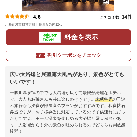
4.6
14件
クチコミ数 :
北海道河東郡音更町十勝川温泉南12-1
地図
料金を表示
割引クーポンをチェック
広い大浴場と展望露天風呂があり、景色がとても
いいです！
十勝川温泉宿の中でも大浴場が広くて景観が綺麗なホテル
で、大人もお孫さんも共に楽しめそうです。
未就学児
の子連
れ旅行なら夕食が部屋食のプランがおすすめです。和食懐石
弁当ですが、お子様弁当に対応しているので子供連れにぴっ
たりですよ。モール温泉を楽しめる大浴場と露天風呂があ
り、大浴場からも外の景色を眺められるのでどちらも開放感
抜群！