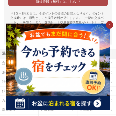
新規登録（無料）はこちら
※1Ｇ＝1円相当は、Ｇポイントの価値の目安となります。ポイント
交換時には、原則として交換手数料が発生します。（一部の交換パ
ートナーを除く）また、交換レートや最低交換数量がパートナーご
×
とに設定されているため、実質的には1円相当を下回ります。（一部
下回らない場合もございます）詳細は各パートナー毎の交換詳細ペ
ージをご確認ください。
温泉地から探す
定山渓温泉
登別温泉
十勝川温泉
湯の川温泉（北海道）
乳頭温泉
鳴子温泉
秋保温泉
東山温泉
蔵王温泉
銀山温泉
草津温泉
伊香保温泉
万座温泉
四万温泉
鬼怒川温泉
塩原温泉
野沢温泉
白骨温泉