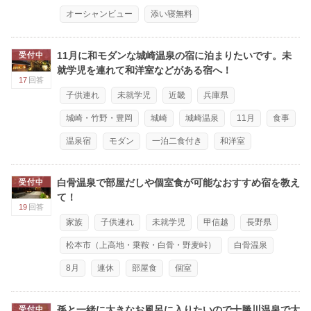
オーシャンビュー
添い寝無料
11月に和モダンな城崎温泉の宿に泊まりたいです。未
受付中
就学児を連れて和洋室などがある宿へ！
17
回答
子供連れ
未就学児
近畿
兵庫県
城崎・竹野・豊岡
城崎
城崎温泉
11月
食事
温泉宿
モダン
一泊二食付き
和洋室
白骨温泉で部屋だしや個室食が可能なおすすめ宿を教え
受付中
て！
19
回答
家族
子供連れ
未就学児
甲信越
長野県
松本市（上高地・乗鞍・白骨・野麦峠）
白骨温泉
8月
連休
部屋食
個室
孫と一緒に大きなお風呂に入りたいので十勝川温泉で大
受付中