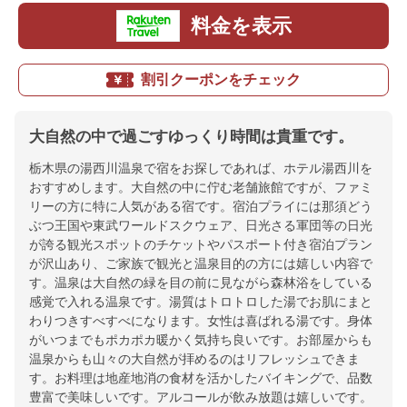
料金を表示
割引クーポンをチェック
大自然の中で過ごすゆっくり時間は貴重です。
栃木県の湯西川温泉で宿をお探しであれば、ホテル湯西川を
おすすめします。大自然の中に佇む老舗旅館ですが、ファミ
リーの方に特に人気がある宿です。宿泊プライには那須どう
ぶつ王国や東武ワールドスクウェア、日光さる軍団等の日光
が誇る観光スポットのチケットやパスポート付き宿泊プラン
が沢山あり、ご家族で観光と温泉目的の方には嬉しい内容で
す。温泉は大自然の緑を目の前に見ながら森林浴をしている
感覚で入れる温泉です。湯質はトロトロした湯でお肌にまと
わりつきすべすべになります。女性は喜ばれる湯です。身体
がいつまでもポカポカ暖かく気持ち良いです。お部屋からも
温泉からも山々の大自然が拝めるのはリフレッシュできま
す。お料理は地産地消の食材を活かしたバイキングで、品数
豊富で美味しいです。アルコールが飲み放題は嬉しいです。