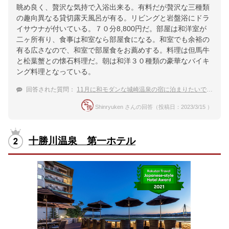
眺め良く、贅沢な気持で入浴出来る。有料だが贅沢な三種類
の趣向異なる貸切露天風呂が有る。リビングと岩盤浴にドラ
イサウナが付いている。７０分8,800円だ。部屋は和洋室が
二ヶ所有り、食事は和室なら部屋食になる。和室でも余裕の
有る広さなので、和室で部屋食をお薦めする。料理は但馬牛
と松葉蟹との懐石料理だ。朝は和洋３０種類の豪華なバイキ
ング料理となっている。
回答された質問：
11月に和モダンな城崎温泉の宿に泊まりたいです。
未
Shinryuken さんの回答（投稿日：2023/3/15 ）
十勝川温泉 第一ホテル