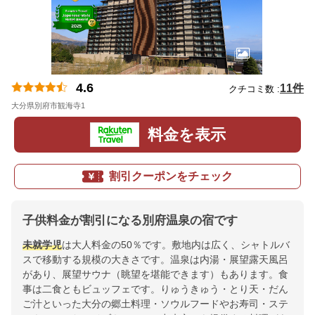
4.6
11件
クチコミ数 :
大分県別府市観海寺1
地図
料金を表示
割引クーポンをチェック
子供料金が割引になる別府温泉の宿です
未就学児
は大人料金の50％です。敷地内は広く、シャトルバ
スで移動する規模の大きさです。温泉は内湯・展望露天風呂
があり、展望サウナ（眺望を堪能できます）もあります。食
事は二食ともビュッフェです。りゅうきゅう・とり天・だん
ご汁といった大分の郷土料理・ソウルフードやお寿司・ステ