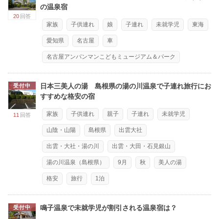
の温泉宿
20
回答
家族
子供連れ
娘
子連れ
未就学児
東海
愛知県
名古屋
車
名古屋アンパンマンこどもミュージアム＆パーク
日本三美人の湯 島根県の湯の川温泉で子連れ旅行にお
受付中
すすめな格安の宿
家族
子供連れ
親子
子連れ
未就学児
11
回答
山陰・山陽
島根県
出雲大社
出雲・大社・湯の川
出雲・大田・石見銀山
湯の川温泉（島根県）
9月
秋
美人の湯
格安
旅行
1泊
鳴子温泉で未就学児が割引される温泉宿は？
受付中