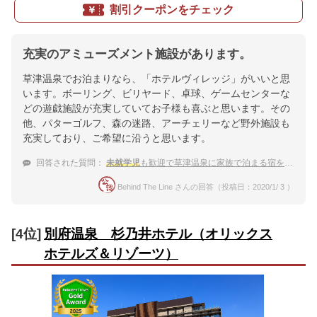
割引クーポンをチェック
充実のアミューズメント施設があります。
草津温泉でお泊まりなら、「ホテルヴィレッジ」がいいと思
います。ボーリング、ビリヤード、卓球、ゲームセンターな
どの遊戯施設が充実していてお子様も喜ぶと思います。その
他、パターゴルフ、森の迷路、アーチェリーなど野外施設も
充実しており、ご希望に沿うと思います。
回答された質問：
未就学児
も歓迎で草津温泉に家族で泊まる宿を探してます。
Behind The Line さんの回答（投稿日：2020/1/ 3 ）
[4位]
別府温泉 杉乃井ホテル（オリックス
ホテルズ＆リゾーツ）