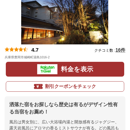
4.7
16件
クチコミ数 :
兵庫県豊岡市城崎町湯島1016-2
地図
料金を表示
割引クーポンをチェック
洒落た宿をお探しなら歴史は有るがデザイン性有
る当宿をお薦め！
風呂は男女別に、広い大浴場内湯と開放感有るジャグジー、
露天岩風呂にアロマの香るミストサウナが有る。どの風呂も