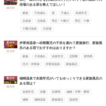
浴場のある宿を教えてほしい！
26
回答
家族
子供連れ
孫
子連れ
未就学児
北海道
北海道
帯広・十勝川
帯広・十勝
十勝川温泉
大浴場
伊香保温泉へ幼稚園児の子供を連れて家族旅行、家族風
受付中
呂のある宿でおすすめはありますか？
21
回答
家族
子供連れ
未就学児
北関東
群馬県
渋川・伊香保
伊香保温泉
家族風呂
城崎温泉で未就学児がいてもゆっくりできる家族風呂の
受付中
ある宿は？
25
回答
未就学児
近畿
兵庫県
城崎・竹野・豊岡
城崎
城崎温泉
家族風呂
温泉宿