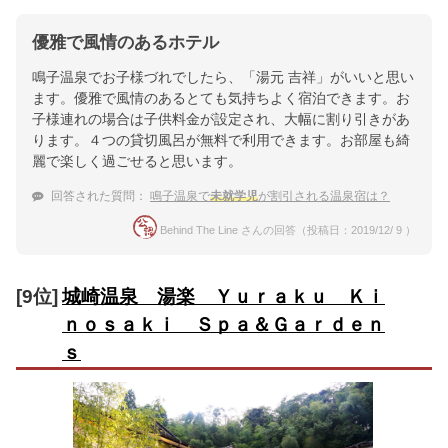
優雅で風情のあるホテル
鳴子温泉でお子様づれでしたら、「湯元 吉祥」がいいと思い
ます。優雅で風情のあるとても気持ちよく宿泊できます。お
子様連れの場合は子供料金が設定され、大幅に割り引きがあ
ります。４つの貸切風呂が無料で利用できます。お部屋も綺
麗で楽しく過ごせると思います。
回答された質問：
鳴子温泉で
未就学児
が割引される温泉宿は？
Behind The Line さんの回答（投稿日：2019/12/ 9 ）
[9位]
城崎温泉 湯楽 Ｙｕｒａｋｕ Ｋｉ
ｎｏｓａｋｉ Ｓｐａ＆Ｇａｒｄｅｎ
ｓ