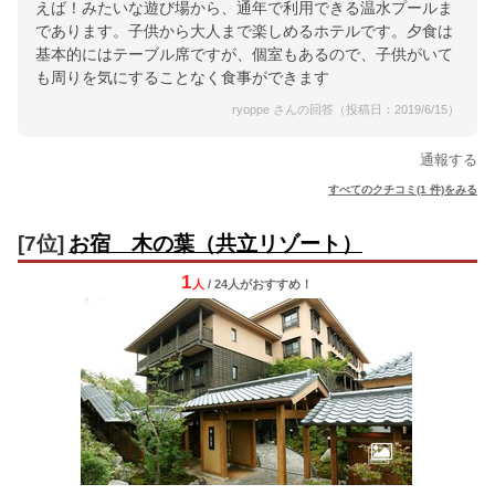
えば！みたいな遊び場から、通年で利用できる温水プールま
であります。子供から大人まで楽しめるホテルです。夕食は
基本的にはテーブル席ですが、個室もあるので、子供がいて
も周りを気にすることなく食事ができます
ryoppe さんの回答（投稿日：2019/6/15）
通報する
すべてのクチコミ(1 件)をみる
[7位]
お宿 木の葉（共立リゾート）
1
人
/ 24人
が
おすすめ！