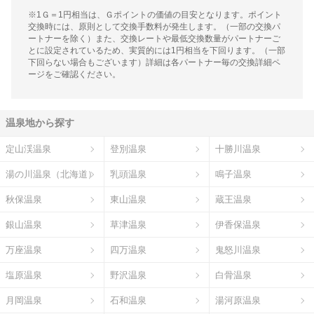
※1Ｇ＝1円相当は、Ｇポイントの価値の目安となります。ポイント
交換時には、原則として交換手数料が発生します。（一部の交換パ
ートナーを除く）また、交換レートや最低交換数量がパートナーご
とに設定されているため、実質的には1円相当を下回ります。（一部
下回らない場合もございます）詳細は各パートナー毎の交換詳細ペ
ージをご確認ください。
温泉地から探す
定山渓温泉
登別温泉
十勝川温泉
湯の川温泉（北海道）
乳頭温泉
鳴子温泉
秋保温泉
東山温泉
蔵王温泉
銀山温泉
草津温泉
伊香保温泉
万座温泉
四万温泉
鬼怒川温泉
塩原温泉
野沢温泉
白骨温泉
月岡温泉
石和温泉
湯河原温泉