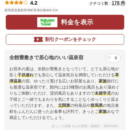
4.2
178 件
クチコミ数 :
群馬県吾妻郡草津町草津白根464-214
地図
料金を表示
割引クーポンをチェック
全館畳敷きで居心地のいい温泉宿
0
お宿木の葉は、全館が畳敷きとなっていて、とても居心地が
良く
子供連れ
でも安心して温泉気分を満喫していただける
草
津温泉
の宿。ゆったり寛げる広いお部屋もあり、
家族
旅行に
も最適な温泉宿です。館内には13種類のお風呂もあり湯めぐ
りもご体験いただけ、貸切風呂もありますので
未就学児
のお
子様とご一緒でもまわりを気にすることなくゆっくりと温ま
っていただけます。また、
北関東
の特産品や
群馬県
の地元食
材をふんだんに使ったお食事も評判で、きっとご
家族
みなで
満足していただけるでしょう。
ほっこり法師 さんの回答（投稿日：2023/1/31）