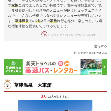
場、プールなどの多彩なアクティビティも揃い、季節を問わ
ず
家族
全員で楽しめるのが特徴です。食事も種類豊富で、地
元食材を使用した和洋中のメニューが揃うビュッフェスタイ
ルで、小さなお子様でも食べやすいメニューが充実していま
す。
草津温泉
での
2泊
3日の
家族
旅行を存分に楽しめる、快適
な宿泊体験を提供してくれるでしょう。
たけやん さんの回答（投稿日：2024/11/13）
通報する
すべてのクチコミ(5 件)をみる
草津温泉 大東舘
3
人
/ 24人
が
おすすめ！