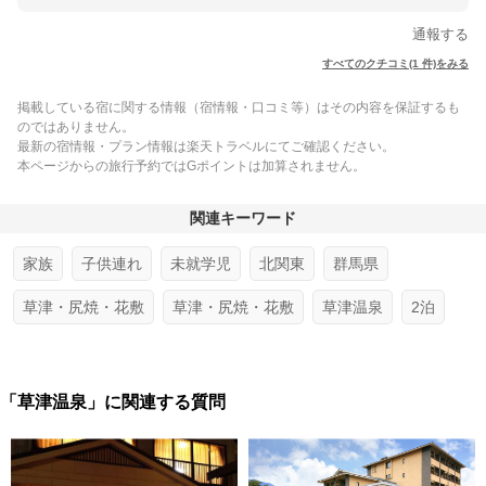
通報する
すべてのクチコミ(1 件)をみる
掲載している宿に関する情報（宿情報・口コミ等）はその内容を保証するも
のではありません。
最新の宿情報・プラン情報は楽天トラベルにてご確認ください。
本ページからの旅行予約ではGポイントは加算されません。
関連キーワード
家族
子供連れ
未就学児
北関東
群馬県
草津・尻焼・花敷
草津・尻焼・花敷
草津温泉
2泊
「草津温泉」に関連する質問