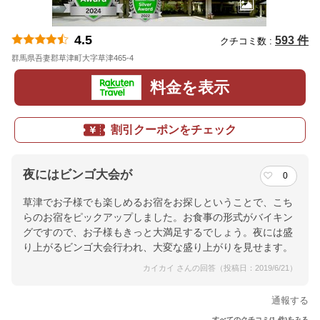
4.5
593 件
クチコミ数 :
群馬県吾妻郡草津町大字草津465-4
地図
料金を表示
割引クーポンをチェック
夜にはビンゴ大会が
0
草津でお子様でも楽しめるお宿をお探しということで、こち
らのお宿をピックアップしました。お食事の形式がバイキン
グですので、お子様もきっと大満足するでしょう。夜には盛
り上がるビンゴ大会行われ、大変な盛り上がりを見せます。
カイカイ さんの回答（投稿日：2019/6/21）
通報する
すべてのクチコミ(1 件)をみる