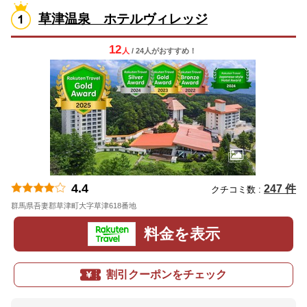
草津温泉 ホテルヴィレッジ
12
人
/ 24人
が
おすすめ！
4.4
247 件
クチコミ数 :
群馬県吾妻郡草津町大字草津618番地
地図
料金を表示
割引クーポンをチェック