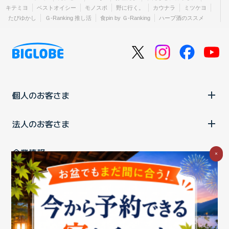
キテミヨ
ベストオイシー
モノスポ
野に行く。
カウナラ
ミツケヨ
たびゆかし
Ｇ-Ranking 推し活
食pin by Ｇ-Ranking
ハーブ酒のススメ
個人のお客さま
法人のお客さま
企業情報
×
ご利用中の方
お問い合わせ
消費税の表示
ウェブアクセシビリティの取り組み
個人情報保護ポリシー
プライバシーポータル
Cookieポリシー