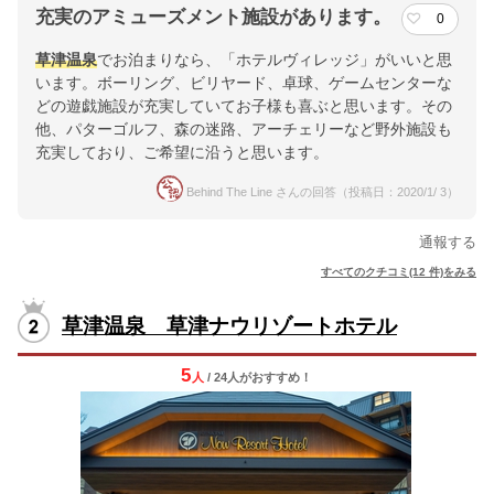
充実のアミューズメント施設があります。
0
草津温泉
でお泊まりなら、「ホテルヴィレッジ」がいいと思
います。ボーリング、ビリヤード、卓球、ゲームセンターな
どの遊戯施設が充実していてお子様も喜ぶと思います。その
他、パターゴルフ、森の迷路、アーチェリーなど野外施設も
充実しており、ご希望に沿うと思います。
Behind The Line さんの回答（投稿日：2020/1/ 3）
通報する
すべてのクチコミ(12 件)をみる
草津温泉 草津ナウリゾートホテル
5
人
/ 24人
が
おすすめ！