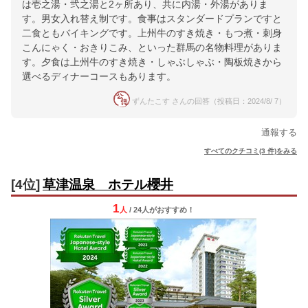
は壱之湯・弐之湯と2ヶ所あり、共に内湯・外湯がありま
す。男女入れ替え制です。食事はスタンダードプランですと
二食ともバイキングです。上州牛のすき焼き・もつ煮・刺身
こんにゃく・おきりこみ、といった群馬の名物料理がありま
す。夕食は上州牛のすき焼き・しゃぶしゃぶ・陶板焼きから
選べるディナーコースもあります。
ずんたこす さんの回答（投稿日：2024/8/ 7）
通報する
すべてのクチコミ(3 件)をみる
[4位]
草津温泉 ホテル櫻井
1
人
/ 24人
が
おすすめ！