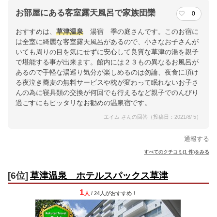
お部屋にある客室露天風呂で家族団欒
0
おすすめは、
草津温泉
湯宿 季の庭さんです。このお宿に
は全室に綺麗な客室露天風呂があるので、小さなお子さんが
いても周りの目を気にせずに安心して良質な草津の湯を親子
で堪能する事が出来ます。館内には２３もの異なるお風呂が
あるので手軽な湯巡り気分が楽しめるのは勿論、夜食に頂け
る夜泣き蕎麦の無料サービスや枕が変わって眠れないお子さ
んの為に寝具類の交換が何回でも行えるなど親子でのんびり
過ごすにもピッタリなお勧めの温泉宿です。
エイム さんの回答（投稿日：2021/8/ 5）
通報する
すべてのクチコミ(1 件)をみる
[6位]
草津温泉 ホテルスパックス草津
1
人
/ 24人
が
おすすめ！