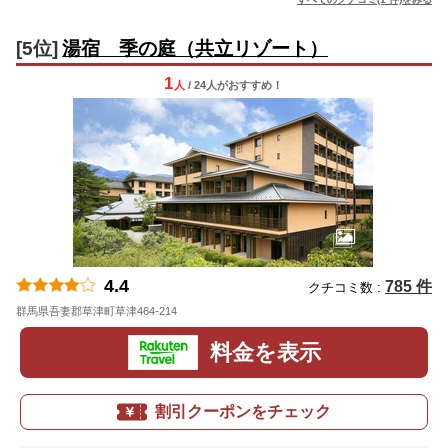
[5位]
湯宿 季の庭（共立リゾート）
1
人
/ 24人
が
おすすめ！
4.4
785 件
クチコミ数 :
群馬県吾妻郡草津町草津464-214
地図
料金を表示
割引クーポンをチェック