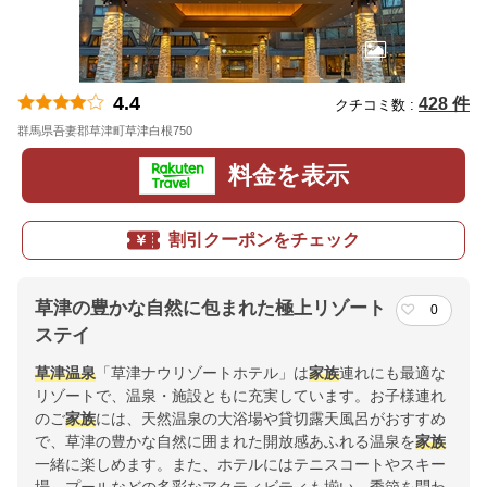
4.4
428 件
クチコミ数 :
群馬県吾妻郡草津町草津白根750
地図
料金を表示
割引クーポンをチェック
草津の豊かな自然に包まれた極上リゾート
0
ステイ
草津温泉
「草津ナウリゾートホテル」は
家族
連れにも最適な
リゾートで、温泉・施設ともに充実しています。お子様連れ
のご
家族
には、天然温泉の大浴場や貸切露天風呂がおすすめ
で、草津の豊かな自然に囲まれた開放感あふれる温泉を
家族
一緒に楽しめます。また、ホテルにはテニスコートやスキー