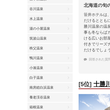
北海道の旬
谷川温泉
笹井ホテルは
水上温泉
だけるととも
勝川温泉の温
湯の小屋温泉
事も冬ならば
ける広いお部
筑波山温泉
付きでリーズ
秩父温泉
だけるでしょ
鴨川温泉
回答された質
小湊温泉
白子温泉
十勝
[5位]
南房総白浜温泉
養老渓谷温泉
箱根温泉