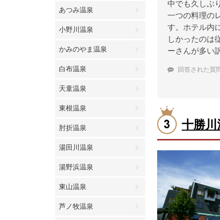
中でも久しぶ
あつみ温泉
一つの料理の
す。ホテル内
小野川温泉
しかったのは
かみのやま温泉
ーさんが多い
白布温泉
回答された質
天童温泉
東根温泉
十勝川
肘折温泉
湯田川温泉
湯野浜温泉
東山温泉
芦ノ牧温泉