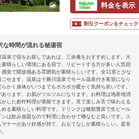
料金を表示
割引クーポンをチェック
贅沢な時間が流れる秘湯宿
川温泉で宿をお探しであれば、三余庵をおすすめします。大
た素晴らしい環境にある宿で、リピートする方が多い人気宿
ト感覚で開放感ある雰囲気が素晴らしいです。全11室と少な
過ごせます。温泉は十勝川温泉でモール温泉付き客室になり
柔らかく身体がいつまでもポカポカ暖かく気持ち良いです。
があります。お肌がツルツルになります。お料理は地産地消
活かした創作料理が堪能できます。見て楽しみ舌で味わえる
しめる素晴らしい料理です。ドリンクは種類豊富で生ビール
インは飲み放題なので料理に合わせて嗜なむと良いです。ス
もマナーがあり好感が持て、おもてなしが素晴らしい。是非
い。