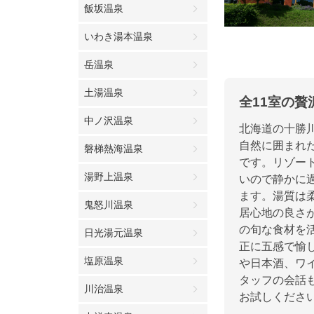
飯坂温泉
いわき湯本温泉
岳温泉
土湯温泉
全11室の
中ノ沢温泉
北海道の十勝
自然に囲まれ
磐梯熱海温泉
です。リゾー
湯野上温泉
いので静かに
ます。湯質は
鬼怒川温泉
居心地の良さ
の旬な食材を
日光湯元温泉
正に五感で愉
塩原温泉
や日本酒、ワ
タッフの会話
川治温泉
お試しくださ