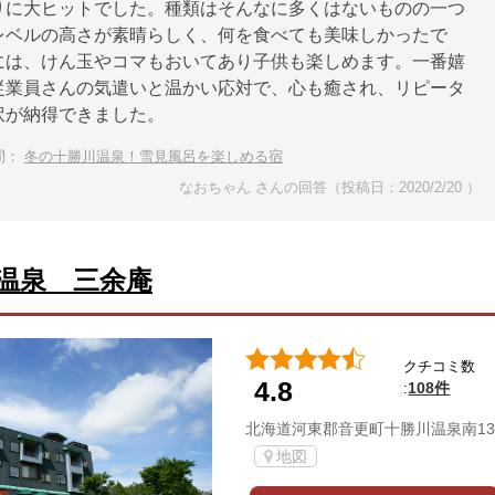
りに大ヒットでした。種類はそんなに多くはないものの一つ
レベルの高さが素晴らしく、何を食べても美味しかったで
には、けん玉やコマもおいてあり子供も楽しめます。一番嬉
従業員さんの気遣いと温かい応対で、心も癒され、リピータ
訳が納得できました。
問：
冬の十勝川温泉！雪見風呂を楽しめる宿
なおちゃん さんの回答（投稿日：2020/2/20 ）
温泉 三余庵
クチコミ数
4.8
108件
:
北海道河東郡音更町十勝川温泉南13
地図