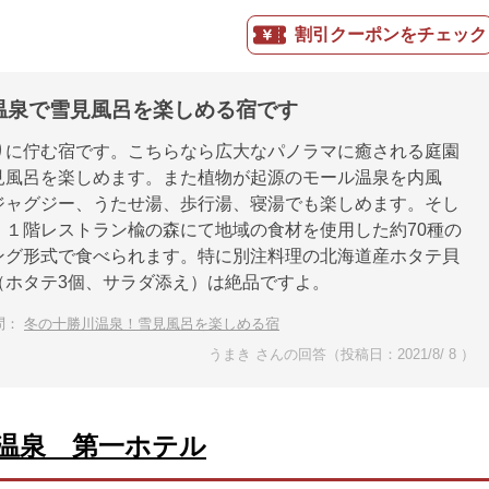
割引クーポンをチェック
温泉で雪見風呂を楽しめる宿です
りに佇む宿です。こちらなら広大なパノラマに癒される庭園
見風呂を楽しめます。また植物が起源のモール温泉を内風
ジャグジー、うたせ湯、歩行湯、寝湯でも楽しめます。そし
、１階レストラン楡の森にて地域の食材を使用した約70種の
ング形式で食べられます。特に別注料理の北海道産ホタテ貝
（ホタテ3個、サラダ添え）は絶品ですよ。
問：
冬の十勝川温泉！雪見風呂を楽しめる宿
うまき さんの回答（投稿日：2021/8/ 8 ）
温泉 第一ホテル