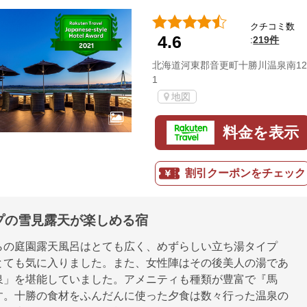
クチコミ数
4.6
219件
:
北海道河東郡音更町十勝川温泉南12
1
地図
料金を表示
割引クーポンをチェック
プの雪見露天が楽しめる宿
らの庭園露天風呂はとても広く、めずらしい立ち湯タイプ
とても気に入りました。また、女性陣はその後美人の湯であ
泉」を堪能していました。アメニティも種類が豊富で『馬
す。十勝の食材をふんだんに使った夕食は数々行った温泉の