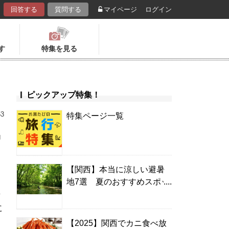
回答する
質問する
マイページ
ログイン
す
特集を見る
ピックアップ特集！
53
特集ページ一覧
宿
【関西】本当に涼しい避暑
地7選 夏のおすすめスポッ
ン
ト＆温泉宿
に
【2025】関西でカニ食べ放