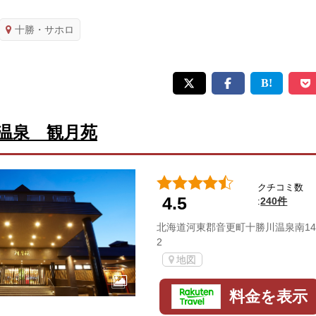
十勝・サホロ
温泉 観月苑
クチコミ数
4.5
240件
:
北海道河東郡音更町十勝川温泉南14
2
地図
料金を表示