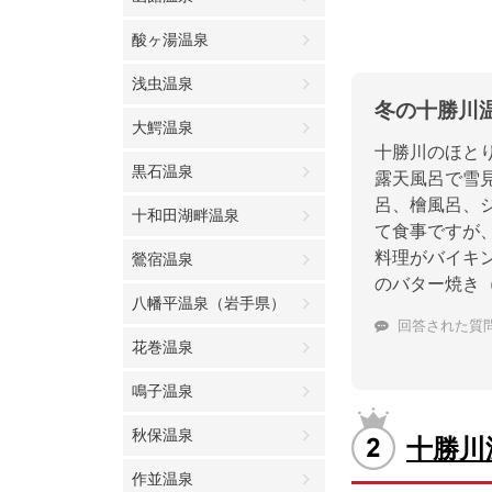
酸ヶ湯温泉
浅虫温泉
冬の十勝川
大鰐温泉
十勝川のほと
黒石温泉
露天風呂で雪
呂、檜風呂、
十和田湖畔温泉
て食事ですが
料理がバイキ
鶯宿温泉
のバター焼き
八幡平温泉（岩手県）
回答された質
花巻温泉
鳴子温泉
秋保温泉
十勝川
作並温泉