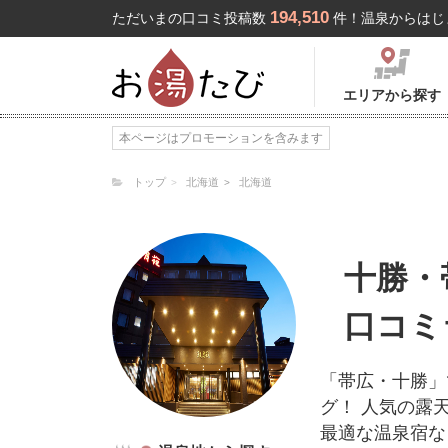
194,510
ただいまの口コミ投稿数
件！温泉からはじ
エリアから探す
本ページはプロモーションを含みます
トップ
北海道
北海道
十勝・
口コミ
「帯広・十勝」
グ！ 人気の露
最適な温泉宿な