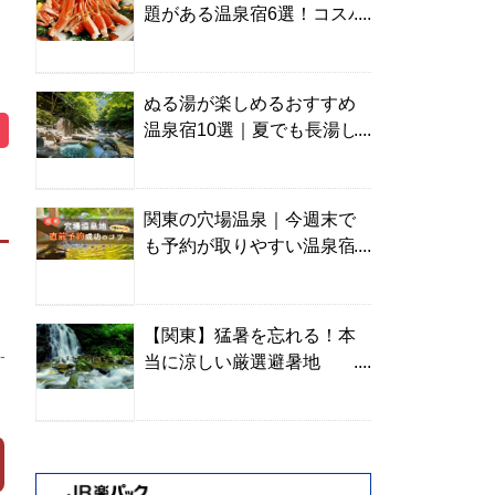
題がある温泉宿6選！コスパ
の高い宿からご褒美旅まで
ぬる湯が楽しめるおすすめ
温泉宿10選｜夏でも長湯し
やすい名湯を温泉ソムリエ
が厳選
関東の穴場温泉｜今週末で
も予約が取りやすい温泉宿
を温泉ソムリエが紹介
【関東】猛暑を忘れる！本
-
当に涼しい厳選避暑地
TOP10