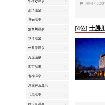
中禅寺温泉
回答された質
那須温泉
日光温泉
十勝
[4位]
湯西川温泉
草津温泉
伊香保温泉
万座温泉
四万温泉
老神温泉
尾瀬戸倉温泉
片品温泉
猿ヶ京温泉