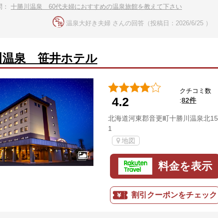
問：
十勝川温泉 60代夫婦におすすめの温泉旅館を教えて下さい
温泉大好き夫婦 さんの回答（投稿日：2026/6/25 ）
川温泉 笹井ホテル
クチコミ数
4.2
82件
:
北海道河東郡音更町十勝川温泉北15
1
地図
料金を表示
割引クーポンをチェック