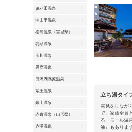
遠刈田温泉
中山平温泉
松島温泉（宮城県）
乳頭温泉
玉川温泉
男鹿温泉
田沢湖高原温泉
蔵王温泉
立ち湯タイ
銀山温泉
雪見をしなが
で、家族全員
赤倉温泉（山形県）
る「モール温
赤湯温泉
油』もありま