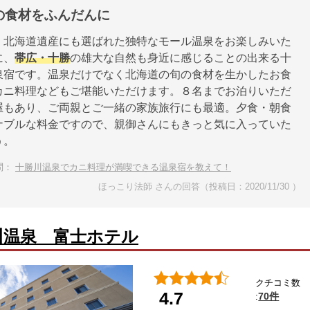
の食材をふんだんに
、北海道遺産にも選ばれた独特なモール温泉をお楽しみいた
に、
帯広・十勝
の雄大な自然も身近に感じることの出来る十
泉宿です。温泉だけでなく北海道の旬の食材を生かしたお食
カニ料理などもご堪能いただけます。８名までお泊りいただ
屋もあり、ご両親とご一緒の家族旅行にも最適。夕食・朝食
ナブルな料金ですので、親御さんにもきっと気に入っていた
う。
問：
十勝川温泉でカニ料理が満喫できる温泉宿を教えて！
ほっこり法師 さんの回答（投稿日：2020/11/30 ）
川温泉 富士ホテル
クチコミ数
4.7
70件
: