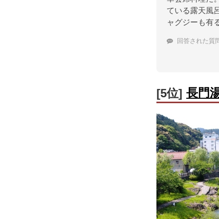
ている露天風
ャグジーも有
回答された質
長門
[5位]