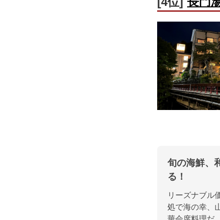
長門
[4位]
旬の海鮮、
る！
リーズナブル価
処で海の幸、
華会席料理だ