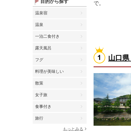
目的から探す
で。
温泉宿
温泉
一泊二食付き
露天風呂
山口県
フグ
料理が美味しい
散策
女子旅
食事付き
旅行
もっとみる