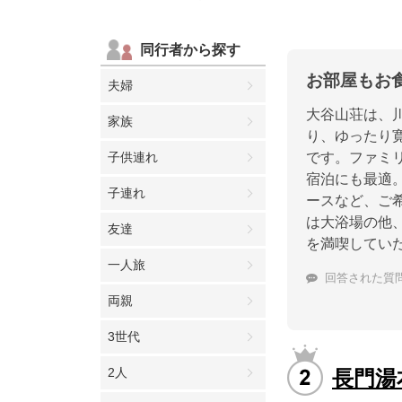
同行者から探す
お部屋もお
夫婦
大谷山荘は、
家族
り、ゆったり
子供連れ
です。ファミ
宿泊にも最適
子連れ
ースなど、ご
は大浴場の他
友達
を満喫してい
一人旅
回答された質
両親
3世代
2人
長門湯