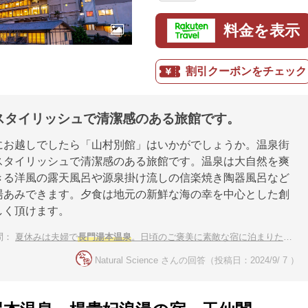
料金を表示
割引クーポンをチェック
スタイリッシュで清潔感のある旅館です。
にお越しでしたら「山村別館」はいかがでしょうか。温泉街
スタイリッシュで清潔感のある旅館です。温泉は大自然を爽
きる洋風の露天風呂や源泉掛け流しの信楽焼き陶器風呂など
湯あみできます。夕食は地元の新鮮な海の幸を中心とした創
しく頂けます。
問：
夏休みは夫婦で
長門湯本温泉
。日頃のご褒美に素敵な宿に泊まりたい！
Natural Science さんの回答（投稿日：2024/9/ 7 ）