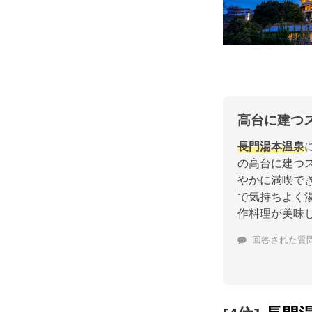
高台に建つ
長門湯本温泉
の高台に建つ
やかに満喫で
で気持ちよく
作料理が美味
回答された質