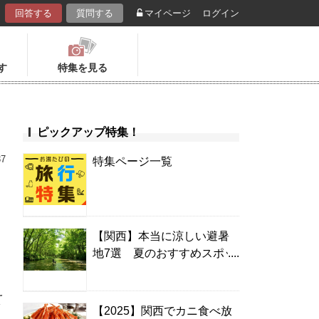
回答する
質問する
マイページ
ログイン
す
特集を見る
ピックアップ特集！
37
特集ページ一覧
【関西】本当に涼しい避暑
地7選 夏のおすすめスポッ
キ
ト＆温泉宿
え
【2025】関西でカニ食べ放