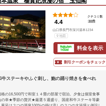
湯本温泉 楊貴妃浪漫の宿 玉仙閣
クチコミ数
4.4
30件
:
山口県長門市深川湯本1234
地図
料金を表示
割引クーポンをチェック
和牛ステーキやふぐ刺し、鮑の踊り焼きを食べれ
格の16,500円で和室１４畳の部屋で宿泊。夕食は個室食事
山の幸★季節の贅沢★厳選５週盛り、国産和牛ステーキ等豪
。風呂は２つの源泉100%の掛け流しの２つの大浴場と併設し