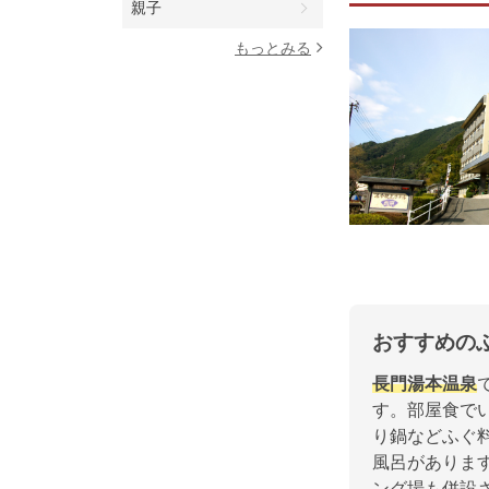
親子
もっとみる
おすすめの
長門湯本温泉
す。部屋食で
り鍋などふぐ
風呂がありま
ング場も併設