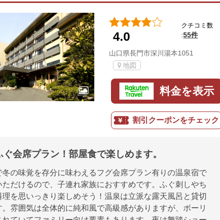
クチコミ数
4.0
55件
:
山口県長門市深川湯本1051
地図
料金を表示
割引クーポンをチェック
ふぐ会席プラン！部屋食で楽しめます。
で冬の味覚を存分に味わえるフグ会席プラン有りの温泉宿で
いただけるので、子連れ家族におすすめです。ふぐ刺しやち
料理を思いっきり楽しめそう！温泉は立派な露天風呂と貸切
す。雰囲気は全体的に純和風で高級感がありますが、ボーリ
されていてファミリー向け要素もあります。夜は舞踏ショー