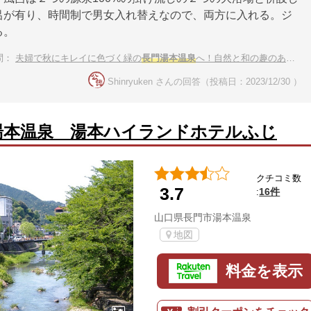
呂が有り、時間制で男女入れ替えなので、両方に入れる。ジ
る。
問：
夫婦で秋にキレイに色づく緑の
長門湯本温泉
へ！自然と和の趣のある宿
Shinryuken さんの回答（投稿日：2023/12/30 ）
湯本温泉 湯本ハイランドホテルふじ
クチコミ数
3.7
16件
:
山口県長門市湯本温泉
地図
料金を表示