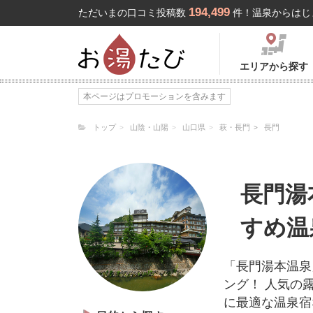
194,499
ただいまの口コミ投稿数
件！温泉からはじ
エリアから探す
本ページはプロモーションを含みます
トップ
山陰・山陽
山口県
萩・長門
長門
長門湯
すめ温
「長門湯本温泉
ング！ 人気の
に最適な温泉宿