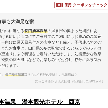
割引クーポンをチェック
食事も大満足な宿
川沿いに連なる
長門湯本温泉
の温泉街の奥まった場所にあ
寛げる広いお部屋にてご家族でのご利用にもお薦めの温泉宿
リー向けに露天風呂付きの客室なども備え、子供連れでのご
。またお食事は、山口県の冬の味覚であるとらふぐのフルコ
希望通りにふぐ料理をご堪能いただけます。効能豊かな温泉
、複数の露天風呂などでお楽しみいただけ、存分に温泉気分
ただけます。
問：
長門湯本温泉
辺りでふぐ料理の美味しい温泉宿は？
ほっこり法師 さんの回答（投稿日：2020/12/ 4 ）
本温泉 湯本観光ホテル 西京