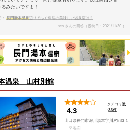
きるみたいですよ！
問：
長門湯本温泉
辺りでふぐ料理の美味しい温泉宿は？
neo さんの回答（投稿日：2021/11/30 ）
本温泉 山村別館
クチコミ数
4.3
33件
:
山口県長門市深川湯本字川尻533-1
地図