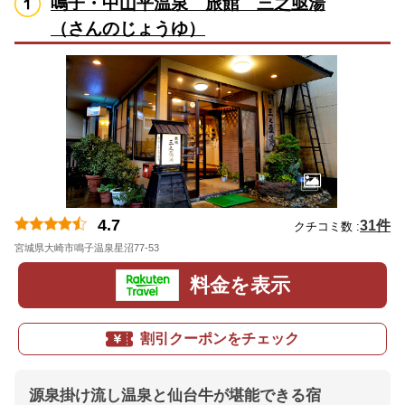
鳴子・中山平温泉 旅館 三之亟湯
（さんのじょうゆ）
4.7
31件
クチコミ数 :
宮城県大崎市鳴子温泉星沼77-53
地図
料金を表示
割引クーポンをチェック
源泉掛け流し温泉と仙台牛が堪能できる宿