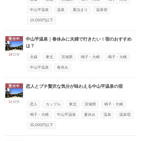
中山平温泉
温泉
素泊まり
温泉宿
10,000円以下
中山平温泉｜春休みに夫婦で行きたい！宿のおすすめ
受付中
は？
18
回答
夫婦
東北
宮城県
鳴子・大崎
鳴子・大崎
中山平温泉
春休み
恋人とプチ贅沢な気分が味わえる中山平温泉の宿
受付中
11
回答
恋人
カップル
東北
宮城県
鳴子・大崎
鳴子・大崎
中山平温泉
夏休み
温泉
温泉宿
30,000円以下