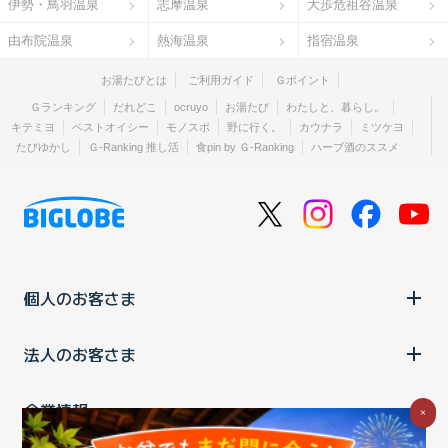
伊勢・鳥羽温泉
志摩温泉
大歩危祖谷温泉
由布院温泉
熱海温泉
指宿温泉
お湯たびとは
ご利用ガイド
Ｇポイント
Ｇランキング
だれどこ
ocruyo
お湯たび
わたしと、暮らし。
キテミヨ
ベストオイシー
モノスポ
野に行く。
カウナラ
ミツケヨ
たびゆかし
Ｇ-Ranking 推し活
食pin by Ｇ-Ranking
ハーブ酒のススメ
個人のお客さま
法人のお客さま
企業情報
×