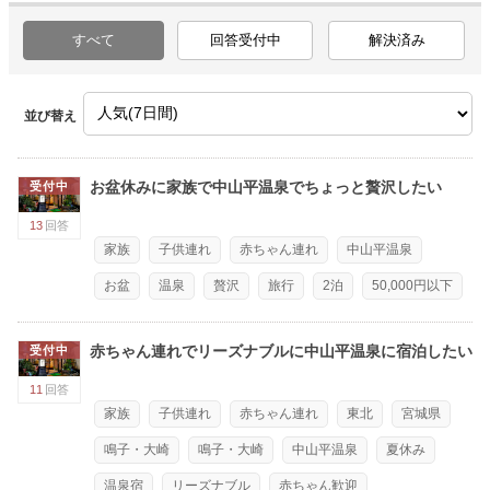
すべて
回答受付中
解決済み
並び替え
お盆休みに家族で中山平温泉でちょっと贅沢したい
受付中
13
回答
家族
子供連れ
赤ちゃん連れ
中山平温泉
お盆
温泉
贅沢
旅行
2泊
50,000円以下
赤ちゃん連れでリーズナブルに中山平温泉に宿泊したい
受付中
11
回答
家族
子供連れ
赤ちゃん連れ
東北
宮城県
鳴子・大崎
鳴子・大崎
中山平温泉
夏休み
温泉宿
リーズナブル
赤ちゃん歓迎