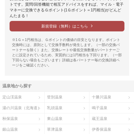
トです。質問/回答機能で相互アドバイスをすれば、マイル・電子
マネーに交換できるＧポイント(1Ｇポイント＝1円相当)がどんど
んたまる！
新規登録（無料）はこちら
※1Ｇ＝1円相当は、Ｇポイントの価値の目安となります。ポイント
交換時には、原則として交換手数料が発生します。（一部の交換パ
ートナーを除く）また、交換レートや最低交換数量がパートナーご
とに設定されているため、実質的には1円相当を下回ります。（一部
下回らない場合もございます）詳細は各パートナー毎の交換詳細ペ
ージをご確認ください。
温泉地から探す
定山渓温泉
登別温泉
十勝川温泉
湯の川温泉（北海道）
乳頭温泉
鳴子温泉
秋保温泉
東山温泉
蔵王温泉
銀山温泉
草津温泉
伊香保温泉