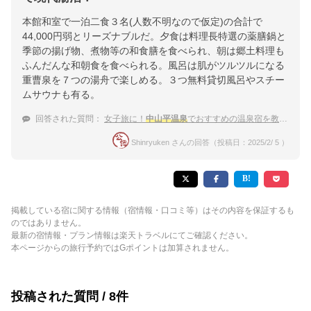
本館和室で一泊二食３名(人数不明なので仮定)の合計で
44,000円弱とリーズナブルだ。夕食は料理長特選の薬膳鍋と
季節の揚げ物、煮物等の和食膳を食べられ、朝は郷土料理も
ふんだんな和朝食を食べられる。風呂は肌がツルツルになる
重曹泉を７つの湯舟で楽しめる。３つ無料貸切風呂やスチー
ムサウナも有る。
回答された質問：
女子旅に！
中山平温泉
でおすすめの温泉宿を教えてほしいです
Shinryuken さんの回答（投稿日：2025/2/ 5 ）
掲載している宿に関する情報（宿情報・口コミ等）はその内容を保証するも
のではありません。
最新の宿情報・プラン情報は楽天トラベルにてご確認ください。
本ページからの旅行予約ではGポイントは加算されません。
投稿された質問 / 8件