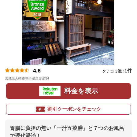
4.6
1件
クチコミ数 :
宮城県大崎市鳴子温泉赤湯34
地図
料金を表示
割引クーポンをチェック
胃腸に負担の無い「一汁五菜膳」と７つのお風呂
で現代湯治！