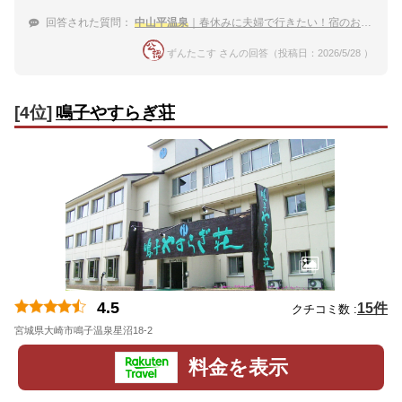
回答された質問：
中山平温泉
｜春休みに夫婦で行きたい！宿のおすすめは？
ずんたこす さんの回答（投稿日：2026/5/28 ）
[4位]
鳴子やすらぎ荘
4.5
15件
クチコミ数 :
宮城県大崎市鳴子温泉星沼18-2
地図
料金を表示