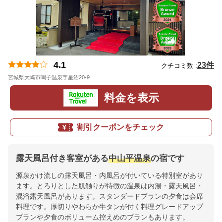
4.1
23件
クチコミ数 :
宮城県大崎市鳴子温泉字星沼20-9
地図
料金を表示
割引クーポンをチェック
露天風呂付き客室がある
中山平温泉
の宿です
源泉かけ流しの露天風呂・内風呂が付いている特別室があり
ます。とろりとした肌触りが特徴の温泉は内湯・露天風呂・
混浴露天風呂があります。スタンダードプランの夕食は会席
料理です。厚切りやわらか牛タンが付く料理グレードアップ
プランや夕食のボリューム控えめのプランもあります。