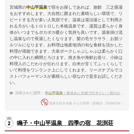
宮城県の
中山平温泉
で宿をお探しであれば、旅館 三之亟湯
をおすすめします。大自然に囲まれた素晴らしい環境で、リ
ピートする方が多い人気宿です。温泉は湯治湯として利用さ
れる方がいるトロトロした本格温泉です。湯質は柔らかく身
体がいつまでもポカポカ暖かく気持ち良いです。源泉掛け流
し温泉なので長湯したくなります。髪の毛サラサラ、お肌ツ
ルツルになります。お料理は地産地消の旬な食材を活かした
料理が堪能できます。大泉ポークしゃぶしゃぶは柔らかく口
の中に入れた瞬間とろけます。焼き魚や海鮮お造り、小鉢は
料理人のこだわりが伝わります。白米が甘くてふっくらして
いて料理をワンランク上にしてくれます。リーズナブルでコ
ストパフォーマンスが素晴らしい宿なので是非お試しくださ
い。
回答された質問：
中山平温泉
｜春休みに夫婦で行きたい！宿のおすすめは？
温泉大好き夫婦 さんの回答（投稿日：2026/2/24 ）
鳴子・中山平温泉 四季の宿 花渕荘