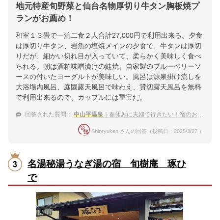
地元特産旬野菜と仙台名物厚切り牛タン胸板焼プ
ランがお薦め！
和室１３畳で一泊二食２人合計27,000円で利用出来る。夕食
は厚切り牛タン、岩魚の塩焼メインの夕食で、牛タンは厚切
りだが、細かい切れ目が入っていて、柔らかく美味しく食べ
られる。朝は酒粕味噌󠄀漬けの鮭焼、自家製のブルーベリーソ
ースの付いたヨーグルトが美味しい。風呂は源泉掛け流しを
大浴場内風呂、庭園露天風呂で味わえ、貸切露天風呂を無料
で利用出来るので、カップルには重宝だ。
回答された質問：
中山平温泉
｜春休みに夫婦で行きたい！宿のおすすめは？
Shinryuken さんの回答（投稿日：2025/3/27 ）
名湯秘湯うなぎ湯の宿 旬樹庵 琢ひ
で