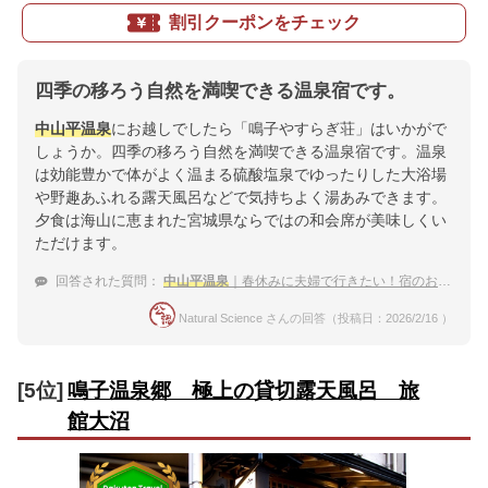
割引クーポンをチェック
四季の移ろう自然を満喫できる温泉宿です。
中山平温泉
にお越しでしたら「鳴子やすらぎ荘」はいかがで
しょうか。四季の移ろう自然を満喫できる温泉宿です。温泉
は効能豊かで体がよく温まる硫酸塩泉でゆったりした大浴場
や野趣あふれる露天風呂などで気持ちよく湯あみできます。
夕食は海山に恵まれた宮城県ならではの和会席が美味しくい
ただけます。
回答された質問：
中山平温泉
｜春休みに夫婦で行きたい！宿のおすすめは？
Natural Science さんの回答（投稿日：2026/2/16 ）
[5位]
鳴子温泉郷 極上の貸切露天風呂 旅
館大沼