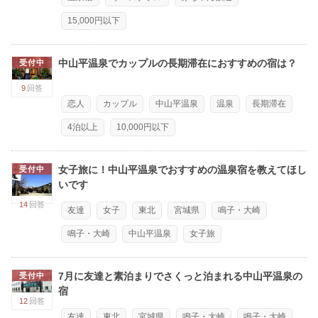
15,000円以下
中山平温泉でカップルの長期滞在におすすめの宿は？
受付中
9
回答
恋人
カップル
中山平温泉
温泉
長期滞在
4泊以上
10,000円以下
女子旅に！中山平温泉でおすすめの温泉宿を教えてほし
受付中
いです
14
回答
友達
女子
東北
宮城県
鳴子・大崎
鳴子・大崎
中山平温泉
女子旅
7月に友達と素泊まりでさくっと泊まれる中山平温泉の
受付中
宿
12
回答
友達
東北
宮城県
鳴子・大崎
鳴子・大崎