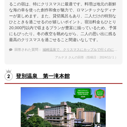
るこの宿は、特にクリスマスに最適です。料理は地元の新鮮
な海の幸を使った創作和食が魅力で、ロマンチックなディナ
ーが楽しめます。また、貸切風呂もあり、二人だけの特別な
ひとときを過ごせるのが嬉しいポイント。宿泊料金もひとり
20,000円以内で収まるプランが豊富に揃っているため、予算
にもぴったり。冬の夜空を眺めながら、二人の思い出に残る
最高のクリスマスを過ごせること間違いなしです。
回答された質問：
城崎温泉で、クリスマスにカップルで行くのにおすすめの温泉宿は？
アルナヌ さんの回答（投稿日：2024/11/ 1 ）
登別温泉 第一滝本館