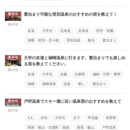
素泊まり可能な登別温泉のおすすめの宿を教えて！
受付中
20
回答
友達
大学生
北海道
北海道
登別・室蘭
洞爺・登別・苫小牧
登別温泉
観光
素泊まり
大学の友達と城崎温泉に行きます。素泊まりでも楽しめ
受付中
る宿を教えてください。
26
回答
友達
大学生
近畿
兵庫県
城崎・竹野・豊岡
城崎
城崎温泉
温泉
癒し
素泊まり
戸狩温泉でスキー場に近い温泉宿のおすすめを教えて
受付中
12
回答
4人
女性
大学生
女子
甲信越
長野県
斑尾・飯山・信濃町・黒姫
斑尾・飯山
戸狩温泉