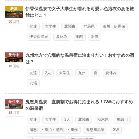
伊香保温泉で女子大学生が着れる可愛い色浴衣のある旅
解決
館はどこ？
30
回答
友達
大学生
北関東
群馬県
渋川・伊香保
伊香保温泉
夏休み
旅館
浴衣
九州地方で穴場的な温泉宿に泊まりたい！おすすめの宿
受付中
は？
18
回答
友達
2人
大学生
九州
夏
夏休み
穴場
鬼怒川温泉 直前割でお得に泊まれる！GWにおすすめ
受付中
の温泉宿
18
回答
友達
大学生
3人
北関東
栃木県
鬼怒川
鬼怒川・川治・湯西川・川俣
鬼怒川温泉
GW