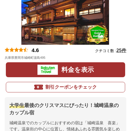
4.6
25件
クチコミ数 :
兵庫県豊岡市城崎町湯島495
地図
料金を表示
割引クーポンをチェック
大学生
最後のクリスマスにぴったり！城崎温泉の
カップル宿
城崎温泉でのカップルにおすすめの宿は「城崎温泉 喜楽」
です。温泉街の中心に位置し、情緒あふれる雰囲気を楽しめ