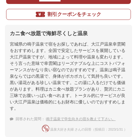
割引クーポンをチェック
カニ食べ放題で海鮮尽くしと温泉
宮城県の鳴子温泉で宿をお探しであれば、大江戸温泉幸雲閣
をおすすめします。全国で安定したサービスを展開している
大江戸温泉ですが、地域によって料理や温泉も変わります。
そう言った意味で幸雲閣はリーズナブルな上にコストパフォ
ーマンスがかなり良い宿なのでおすすめです。温泉は鳴子温
泉ならではの黒湯で、身体がポカポカして気持ち良いです。
黒い湯花がある珍しい温泉です。この湯に入るだけでも価値
があります。料理はカニ食べ放題プランがあり、贅沢にカニ
三昧でお腹いっぱい食べれます。トータル的にサービスが良
い大江戸温泉は価格的にもお財布に優しいのでおすすめしま
す。
回答された質問：
鳴子温泉で学生向きの宿を教えて下さい。
温泉大好き夫婦 さんの回答（投稿日：2023/1/31 ）