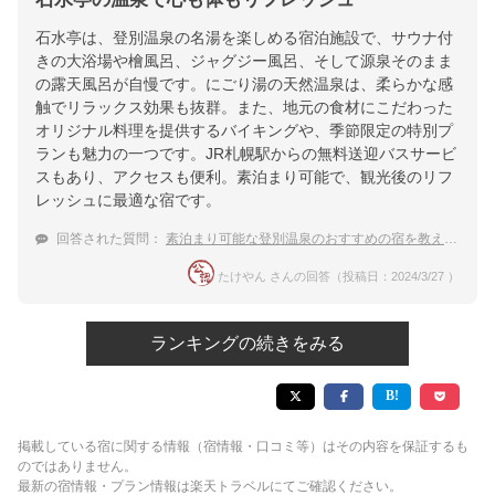
石水亭は、登別温泉の名湯を楽しめる宿泊施設で、サウナ付
きの大浴場や檜風呂、ジャグジー風呂、そして源泉そのまま
の露天風呂が自慢です。にごり湯の天然温泉は、柔らかな感
触でリラックス効果も抜群。また、地元の食材にこだわった
オリジナル料理を提供するバイキングや、季節限定の特別プ
ランも魅力の一つです。JR札幌駅からの無料送迎バスサービ
スもあり、アクセスも便利。素泊まり可能で、観光後のリフ
レッシュに最適な宿です。
回答された質問：
素泊まり可能な登別温泉のおすすめの宿を教えて！
たけやん さんの回答（投稿日：2024/3/27 ）
ランキングの続きをみる
掲載している宿に関する情報（宿情報・口コミ等）はその内容を保証するも
のではありません。
最新の宿情報・プラン情報は楽天トラベルにてご確認ください。