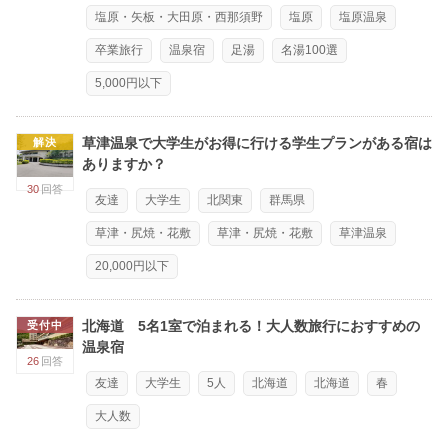
塩原・矢板・大田原・西那須野
塩原
塩原温泉
卒業旅行
温泉宿
足湯
名湯100選
5,000円以下
草津温泉で大学生がお得に行ける学生プランがある宿は
解決
ありますか？
30
回答
友達
大学生
北関東
群馬県
草津・尻焼・花敷
草津・尻焼・花敷
草津温泉
20,000円以下
北海道 5名1室で泊まれる！大人数旅行におすすめの
受付中
温泉宿
26
回答
友達
大学生
5人
北海道
北海道
春
大人数