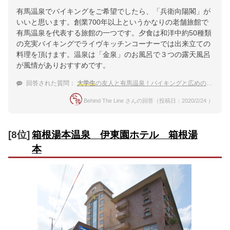
有馬温泉でバイキングをご希望でしたら、「兵衛向陽閣」が
いいと思います。創業700年以上というかなりの老舗旅館で
有馬温泉を代表する旅館の一つです。夕食は和洋中約50種類
の充実バイキングでライヴキッチンコーナーでは出来立ての
料理を頂けます。温泉は「金泉」のお風呂で３つの露天風呂
が風情がありおすすめです。
回答された質問：
大学生
の友人と有馬温泉！バイキングと広めの露天風呂がある宿を教えて下さい。
Behind The Line さんの回答（投稿日：2020/2/24 ）
[8位]
箱根湯本温泉 伊東園ホテル 箱根湯
本