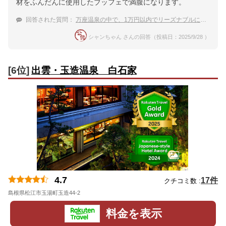
材をふんだんに使用したブッフェで満腹になります。
回答された質問：
万座温泉の中で、1万円以内でリーズナブルに泊まれる宿は？
シャンちゃん さんの回答（投稿日：2025/9/28 ）
[6位]
出雲・玉造温泉 白石家
4.7
17件
クチコミ数 :
島根県松江市玉湯町玉造44-2
地図
料金を表示