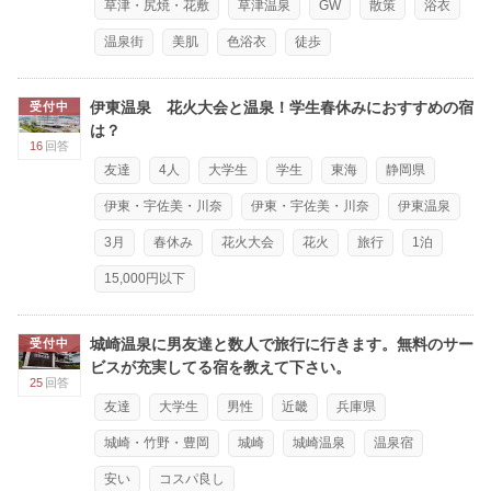
草津・尻焼・花敷
草津温泉
GW
散策
浴衣
温泉街
美肌
色浴衣
徒歩
伊東温泉 花火大会と温泉！学生春休みにおすすめの宿
受付中
は？
16
回答
友達
4人
大学生
学生
東海
静岡県
伊東・宇佐美・川奈
伊東・宇佐美・川奈
伊東温泉
3月
春休み
花火大会
花火
旅行
1泊
15,000円以下
城崎温泉に男友達と数人で旅行に行きます。無料のサー
受付中
ビスが充実してる宿を教えて下さい。
25
回答
友達
大学生
男性
近畿
兵庫県
城崎・竹野・豊岡
城崎
城崎温泉
温泉宿
安い
コスパ良し