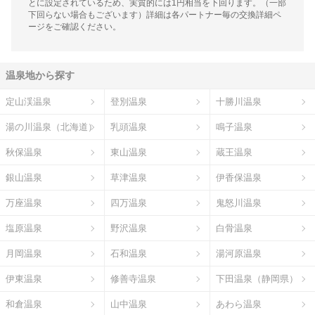
とに設定されているため、実質的には1円相当を下回ります。（一部
下回らない場合もございます）詳細は各パートナー毎の交換詳細ペ
ージをご確認ください。
温泉地から探す
定山渓温泉
登別温泉
十勝川温泉
湯の川温泉（北海道）
乳頭温泉
鳴子温泉
秋保温泉
東山温泉
蔵王温泉
銀山温泉
草津温泉
伊香保温泉
万座温泉
四万温泉
鬼怒川温泉
塩原温泉
野沢温泉
白骨温泉
月岡温泉
石和温泉
湯河原温泉
伊東温泉
修善寺温泉
下田温泉（静岡県）
和倉温泉
山中温泉
あわら温泉