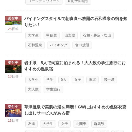
ゴールデンウィーク
直前予約割引
バイキングスタイルで朝食食べ放題の石和温泉の宿を知
受付中
りたい！
28
回答
大学生
甲信越
山梨県
石和・勝沼・塩山
石和温泉
バイキング
食べ放題
岩手県 5人で同室に泊まれる！大人数の学生旅行にお
受付中
すすめの温泉宿
18
回答
大学生
学生
5人
女子
東北
岩手県
大人数
学生旅行
草津温泉で美肌の湯を満喫！GWにおすすめの色浴衣貸
受付中
し出しサービスがある宿
16
回答
友達
大学生
女子
北関東
群馬県