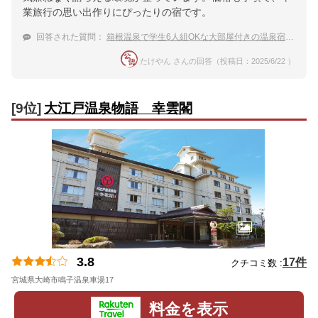
業旅行の思い出作りにぴったりの宿です。
回答された質問：
箱根温泉で学生6人組OKな大部屋付きの温泉宿を教えてください！
たけやん さんの回答（投稿日：2025/6/22 ）
[9位]
大江戸温泉物語 幸雲閣
3.8
17件
クチコミ数 :
宮城県大崎市鳴子温泉車湯17
地図
料金を表示