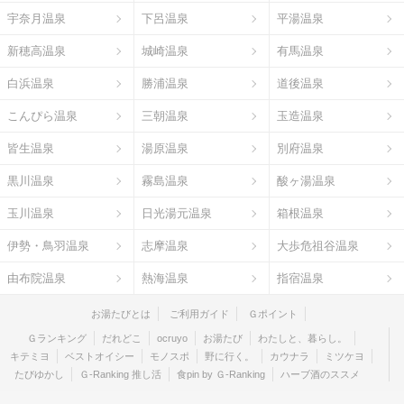
宇奈月温泉
下呂温泉
平湯温泉
新穂高温泉
城崎温泉
有馬温泉
白浜温泉
勝浦温泉
道後温泉
こんぴら温泉
三朝温泉
玉造温泉
皆生温泉
湯原温泉
別府温泉
黒川温泉
霧島温泉
酸ヶ湯温泉
玉川温泉
日光湯元温泉
箱根温泉
伊勢・鳥羽温泉
志摩温泉
大歩危祖谷温泉
由布院温泉
熱海温泉
指宿温泉
お湯たびとは
ご利用ガイド
Ｇポイント
Ｇランキング
だれどこ
ocruyo
お湯たび
わたしと、暮らし。
キテミヨ
ベストオイシー
モノスポ
野に行く。
カウナラ
ミツケヨ
たびゆかし
Ｇ-Ranking 推し活
食pin by Ｇ-Ranking
ハーブ酒のススメ