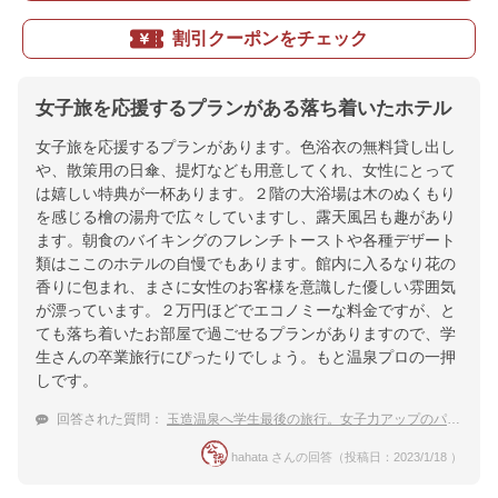
割引クーポンをチェック
女子旅を応援するプランがある落ち着いたホテル
女子旅を応援するプランがあります。色浴衣の無料貸し出し
や、散策用の日傘、提灯なども用意してくれ、女性にとって
は嬉しい特典が一杯あります。２階の大浴場は木のぬくもり
を感じる檜の湯舟で広々していますし、露天風呂も趣があり
ます。朝食のバイキングのフレンチトーストや各種デザート
類はここのホテルの自慢でもあります。館内に入るなり花の
香りに包まれ、まさに女性のお客様を意識した優しい雰囲気
が漂っています。２万円ほどでエコノミーな料金ですが、と
ても落ち着いたお部屋で過ごせるプランがありますので、学
生さんの卒業旅行にぴったりでしょう。もと温泉プロの一押
しです。
回答された質問：
玉造温泉へ学生最後の旅行。女子力アップのパワースポットめぐりがしたい
hahata さんの回答（投稿日：2023/1/18 ）