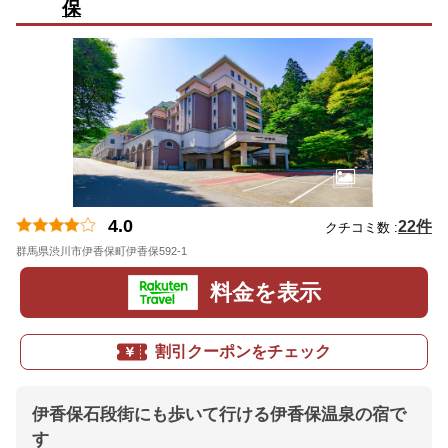
保
4.0
22件
クチコミ数 :
群馬県渋川市伊香保町伊香保592-1
地図
料金を表示
割引クーポンをチェック
伊香保石段街にも歩いて行ける伊香保温泉の宿で
す