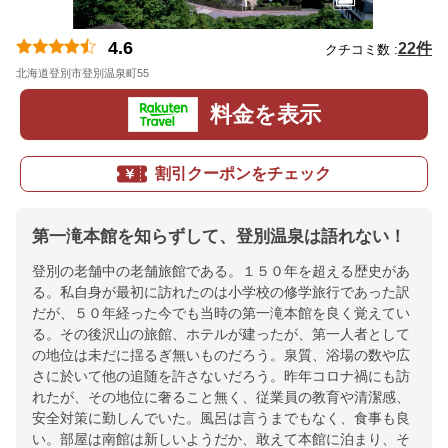
4.6
22件
クチコミ数 :
北海道登別市登別温泉町55
地図
料金を表示
割引クーポンをチェック
第一滝本館を知らずして、登別温泉は語れない！
登別の老舗中の老舗旅館である。１５０年を超える歴史があ
る。私自身が最初に訪れたのは小学校の修学旅行であった訳
だが、５０年経った今でも当時の第一滝本館を良く覚えてい
る。その後沢山の旅館、ホテルが建ったが、第一人者として
の地位は未だに揺るぎ無いものだろう。泉質、浴場の数や広
さに於いて他の追随を許さないだろう。昨年コロナ禍にも訪
れたが、その地位に奢ること無く、従業員の教育や清潔感、
安全対策に勤しんでいた。風呂は言うまでもなく、食事も良
い。部屋は南館は新しいようだか、敢えて本館に泊まり、そ