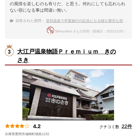
の風情を楽しむのも有りだ、と思う。何れにしても忘れられ
ない宿になる事は間違い無い。
回答された質問：
登別温泉で卒業旅行の記念になる様な贅沢な宿は？
Shinryuken さんの回答（投稿日：2021/11/25 ）
大江戸温泉物語Ｐｒｅｍｉｕｍ きの
さき
4.2
22件
クチコミ数 :
兵庫県豊岡市城崎町桃島1232
地図