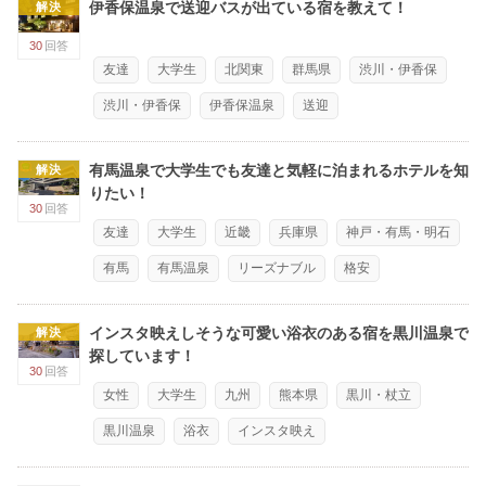
伊香保温泉で送迎バスが出ている宿を教えて！
解決
30
回答
友達
大学生
北関東
群馬県
渋川・伊香保
渋川・伊香保
伊香保温泉
送迎
有馬温泉で大学生でも友達と気軽に泊まれるホテルを知
解決
りたい！
30
回答
友達
大学生
近畿
兵庫県
神戸・有馬・明石
有馬
有馬温泉
リーズナブル
格安
インスタ映えしそうな可愛い浴衣のある宿を黒川温泉で
解決
探しています！
30
回答
女性
大学生
九州
熊本県
黒川・杖立
黒川温泉
浴衣
インスタ映え