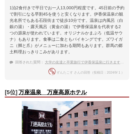
1泊2食付きで平日でお一人13,000円程度です。45日前の予約
で割引になる早割45を使うと安くなります。伊香保温泉の観
光名所でもある石段街まで徒歩10分です。温泉は内風呂（白
銀の湯）・露天風呂（黄金の湯）で伊香保温泉を代表する2
つの源泉が使われています。オリジナルかまぶろ（低温サウ
ナ）もあります。食事は二食ともバイキングです。ズワイガ
ニ（脚と爪）がメニューに加わる期間もあります。群馬の郷
土料理おっきりこみがあります。
回答された質問：
大学の友達と卒業旅行で伊香保温泉に行きます。学生にも優しい金額の宿をお願いします！
ずんたこす さんの回答（投稿日：2024/9/ 1 ）
[5位]
万座温泉 万座高原ホテル