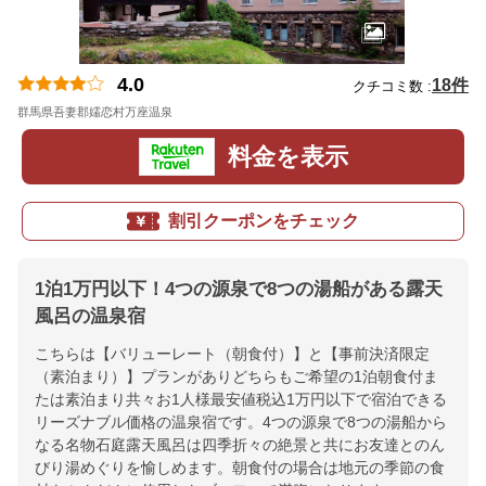
4.0
18件
クチコミ数 :
群馬県吾妻郡嬬恋村万座温泉
地図
料金を表示
割引クーポンをチェック
1泊1万円以下！4つの源泉で8つの湯船がある露天
風呂の温泉宿
こちらは【バリューレート（朝食付）】と【事前決済限定
（素泊まり）】プランがありどちらもご希望の1泊朝食付ま
たは素泊まり共々お1人様最安値税込1万円以下で宿泊できる
リーズナブル価格の温泉宿です。4つの源泉で8つの湯船から
なる名物石庭露天風呂は四季折々の絶景と共にお友達とのん
びり湯めぐりを愉しめます。朝食付の場合は地元の季節の食