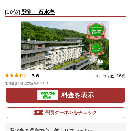
[10位]
登別 石水亭
3.6
16件
クチコミ数 :
北海道登別市登別温泉町203-1
地図
料金を表示
割引クーポンをチェック
石水亭の温泉で心も体もリフレッシュ