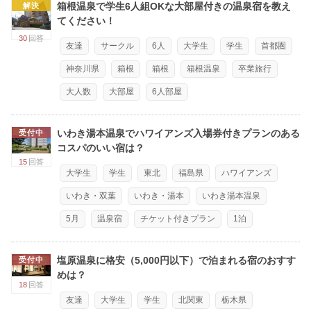
箱根温泉で学生6人組OKな大部屋付きの温泉宿を教え
解決
てください！
30
回答
友達
サークル
6人
大学生
学生
首都圏
神奈川県
箱根
箱根
箱根温泉
卒業旅行
大人数
大部屋
6人部屋
いわき湯本温泉でハワイアンズ入場券付きプランのある
受付中
コスパのいい宿は？
15
回答
大学生
学生
東北
福島県
ハワイアンズ
いわき・双葉
いわき・湯本
いわき湯本温泉
5月
温泉宿
チケット付きプラン
1泊
塩原温泉に格安（5,000円以下）で泊まれる宿のおすす
受付中
めは？
18
回答
友達
大学生
学生
北関東
栃木県