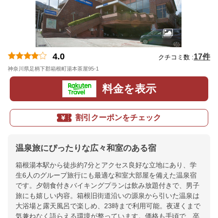
4.0
17件
クチコミ数 :
神奈川県足柄下郡箱根町湯本茶屋95-1
地図
料金を表示
割引クーポンをチェック
温泉旅にぴったりな広々和室のある宿
箱根湯本駅から徒歩約7分とアクセス良好な立地にあり、学
生6人のグループ旅行にも最適な和室大部屋を備えた温泉宿
です。夕朝食付きバイキングプランは飲み放題付きで、男子
旅にも嬉しい内容。箱根旧街道沿いの源泉から引いた温泉は
大浴場と露天風呂で楽しめ、23時まで利用可能。夜遅くまで
気兼ねなく語らえる環境が整っています。価格も手頃で、卒