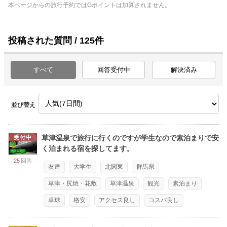
本ページからの旅行予約ではGポイントは加算されません。
投稿された質問 / 125件
すべて
回答受付中
解決済み
並び替え
草津温泉で旅行に行くのですが学生なので素泊まりで安
受付中
く泊まれる宿を探してます。
25
回答
友達
大学生
北関東
群馬県
草津・尻焼・花敷
草津温泉
観光
素泊まり
卓球
格安
アクセス良し
コスパ良し