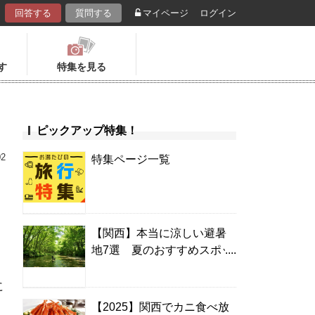
回答する
質問する
マイページ
ログイン
す
特集を見る
ピックアップ特集！
02
特集ページ一覧
【関西】本当に涼しい避暑
地7選 夏のおすすめスポッ
ト＆温泉宿
に
【2025】関西でカニ食べ放