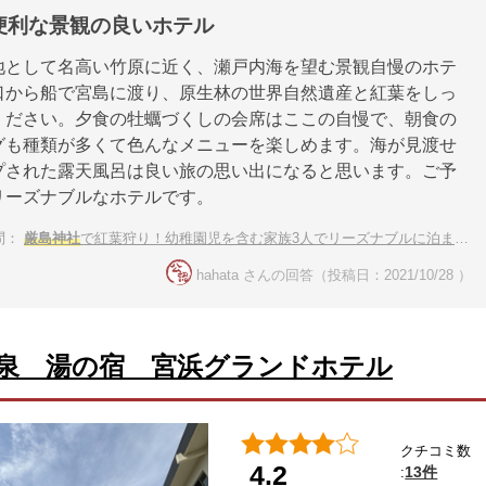
便利な景観の良いホテル
地として名高い竹原に近く、瀬戸内海を望む景観自慢のホテ
口から船で宮島に渡り、原生林の世界自然遺産と紅葉をしっ
ください。夕食の牡蠣づくしの会席はここの自慢で、朝食の
グも種類が多くて色んなメニューを楽しめます。海が見渡せ
プされた露天風呂は良い旅の思い出になると思います。ご予
リーズナブルなホテルです。
問：
厳島神社
で紅葉狩り！幼稚園児を含む家族3人でリーズナブルに泊まれる宿
hahata さんの回答（投稿日：2021/10/28 ）
泉 湯の宿 宮浜グランドホテル
クチコミ数
4.2
13件
: