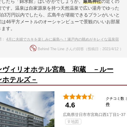
でしたら「錦水館」はいかがでしょうか。
厳島神社
の近くの
館です。温泉は自家源泉を持つ天然温泉で広い湯舟でゆった
1泊3万円以内でしたら、広島牛が堪能できるプランがいいと
室は46平方メートルのオーシャンビューで景観のいいお部屋
きます。
問：
4月に夫婦でカキを楽しみに厳島へ！瀬戸内の眺めがキレイな温泉宿
Behind The Line さんの回答（投稿日：2021/4/12 ）
ンヴィリオホテル宮島 和蔵 －ルー
ンホテルズ－
クチコミ数 :
4.6
件
広島県廿日市市宮島口西1丁目1ｰ37
地図