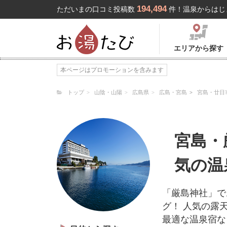
194,494
ただいまの口コミ投稿数
件！温泉からはじ
エリアから探す
本ページはプロモーションを含みます
トップ
山陰・山陽
広島県
広島・宮島
宮島・廿日
宮島・
気の温
「厳島神社」で
グ！ 人気の露
最適な温泉宿な