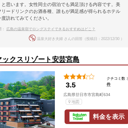
くと思います。女性同士の宿泊でも満足頂ける内容です。美
フリードリンクのお酒各種、誰もが満足感が得られるホテル
一度訪れてみてください。
問：
広島の温泉宿でロングステイできるおすすめはどこ？
温泉大好き夫婦 さんの回答（投稿日：2022/12/30 ）
マックスリゾート安芸宮島
クチコミ数 :
3.5
件
広島県廿日市市宮島町634
地図
料金を表示