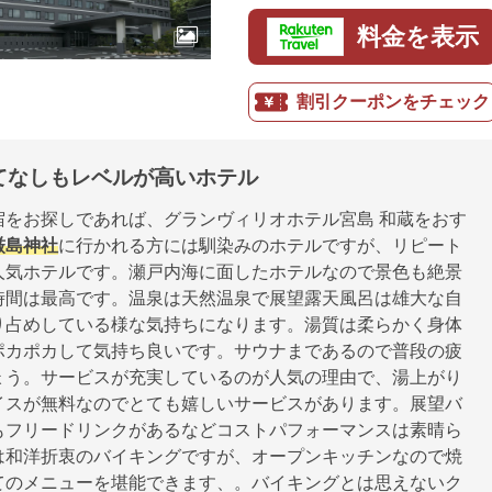
料金を表示
割引クーポンをチェック
てなしもレベルが高いホテル
宿をお探しであれば、グランヴィリオホテル宮島 和蔵をおす
厳島神社
に行かれる方には馴染みのホテルですが、リピート
人気ホテルです。瀬戸内海に面したホテルなので景色も絶景
時間は最高です。温泉は天然温泉で展望露天風呂は雄大な自
り占めしている様な気持ちになります。湯質は柔らかく身体
ポカポカして気持ち良いです。サウナまであるので普段の疲
ょう。サービスが充実しているのが人気の理由で、湯上がり
イスが無料なのでとても嬉しいサービスがあります。展望バ
もフリードリンクがあるなどコストパフォーマンスは素晴ら
は和洋折衷のバイキングですが、オープンキッチンなので焼
てのメニューを堪能できます、。バイキングとは思えないク