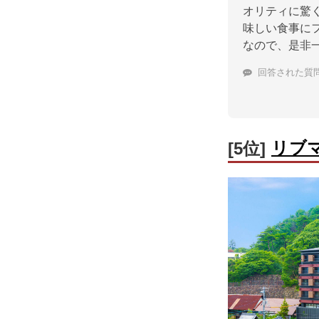
オリティに驚
味しい食事に
なので、是非
回答された質
リブ
[5位]