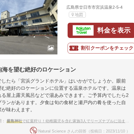
広島県廿日市市宮浜温泉2-5-4
地図
料金を表示
割引クーポンをチェック
内海を望む絶好のロケーション
でしたら「宮浜グランドホテル」はいかがでしょうか。眼前
望む絶好のロケーションに位置する温泉ホテルです。温泉は
れる屋上露天風呂などで湯あみできます。ご予算内でしたら2
プランがあります。夕食は旬の食材と瀬戸内の肴を使った自
席が味わえます。
問：
厳島神社
で紅葉狩り！幼稚園児を含む家族3人でリーズナブルに泊まれる宿
Natural Science さんの回答（投稿日：2023/11/10 ）