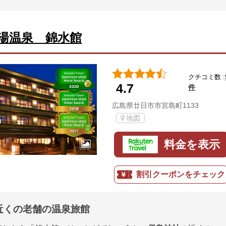
湯温泉 錦水館
クチコミ数 :
4.7
件
広島県廿日市市宮島町1133
地図
料金を表示
割引クーポンをチェック
近くの老舗の温泉旅館