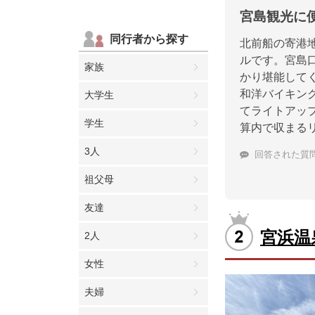
宮島観光に
同行者から探す
北前船の寄港
ルです。宮島
家族
かり堪能して
和洋バイキン
大学生
てライトアッ
学生
算内で収まる
3人
回答された質
祖父母
友達
宮浜温
2人
女性
夫婦