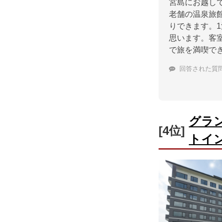
宮島にお越し
老舗の温泉旅
りできます。
思います。客
で旅を満喫で
回答された質
グラ
[4位]
トイ