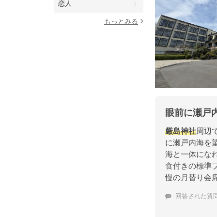
恋人
もっとみる
眼前に瀬戸
厳島神社
周辺
に瀬戸内海を
海と一体にな
食付きの標準
慢の月替り会
回答された質