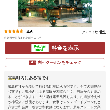
4.6
6件
クチコミ数 :
広島県廿日市市宮島町もみじ谷
地図
料金を表示
割引クーポンをチェック
宮島
町内にある宿です
厳島神社から歩いて行ける距離にある宿です。全ての部屋が
和室です。敷地内にある庭園が素晴らしく、部屋からも眺め
ることができます。大浴場は露天風呂もあり、お湯は冷え性
や神経痛に効能があります。食事はスタンダードプランだと
夕食は和会席・朝食は和食膳になります。最もグレードの高