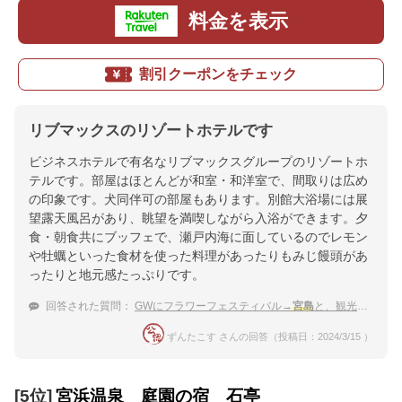
料金を表示
割引クーポンをチェック
リブマックスのリゾートホテルです
ビジネスホテルで有名なリブマックスグループのリゾートホ
テルです。部屋はほとんどが和室・和洋室で、間取りは広め
の印象です。犬同伴可の部屋もあります。別館大浴場には展
望露天風呂があり、眺望を満喫しながら入浴ができます。夕
食・朝食共にブッフェで、瀬戸内海に面しているのでレモン
や牡蠣といった食材を使った料理があったりもみじ饅頭があ
ったりと地元感たっぷりです。
回答された質問：
GWにフラワーフェスティバル→
宮島
と、観光に広島県に行きます。温泉宿に泊まりたい。おすすめを教えて
ずんたこす さんの回答（投稿日：2024/3/15 ）
[5位]
宮浜温泉 庭園の宿 石亭