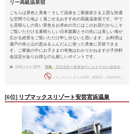
リー高級温泉宿
こちらは景色と美食！そして温泉をご家族皆さま上質な快適
な空間で心地よく過ごせるおすすめの高級温泉宿です。中で
も見晴らしの良い景色をお求めの方にはこのお宿だからこそ
ご覧いただける素晴らしい日本庭園とその先には美しい海が
広がる絶景をご覧いただけ申し分ないと思います。お料理は
瀬戸の幸と山の恵みをふんだんに使った美食に舌鼓できま
す。ご家族の中にお子さまの有無はわかりかねますが子供料
金設定がありお得なのも嬉しいポイントです。
回答された質問：
宮島
・宮浜温泉で家族旅行におすすめの温泉宿が知りたい！
シャンちゃん さんの回答（投稿日：2026/4/14 ）
[6位]
リブマックスリゾート安芸宮浜温泉