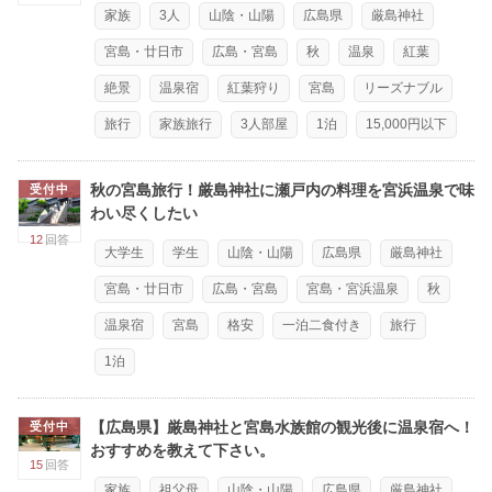
家族
3人
山陰・山陽
広島県
厳島神社
宮島・廿日市
広島・宮島
秋
温泉
紅葉
絶景
温泉宿
紅葉狩り
宮島
リーズナブル
旅行
家族旅行
3人部屋
1泊
15,000円以下
秋の宮島旅行！厳島神社に瀬戸内の料理を宮浜温泉で味
受付中
わい尽くしたい
12
回答
大学生
学生
山陰・山陽
広島県
厳島神社
宮島・廿日市
広島・宮島
宮島・宮浜温泉
秋
温泉宿
宮島
格安
一泊二食付き
旅行
1泊
【広島県】厳島神社と宮島水族館の観光後に温泉宿へ！
受付中
おすすめを教えて下さい。
15
回答
家族
祖父母
山陰・山陽
広島県
厳島神社