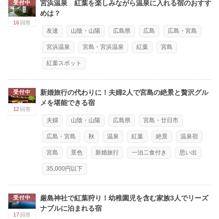
宮浜温泉 紅葉を楽しみながら温泉に入れる宿のおすす
受付中
めは？
16
回答
友達
山陰・山陽
広島県
広島
広島・宮島
宮浜温泉
宮島・宮浜温泉
紅葉
宮島
紅葉スポット
新婚旅行の代わりに！夫婦2人で宮島の絶景と贅沢グル
受付中
メを堪能できる宿
12
回答
夫婦
山陰・山陽
広島県
宮島・廿日市
広島・宮島
秋
温泉
紅葉
絶景
温泉宿
宮島
景色
新婚旅行
一泊二食付き
思い出
35,000円以下
厳島神社で紅葉狩り！幼稚園児を含む家族3人でリーズ
受付中
ナブルに泊まれる宿
17
回答