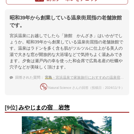
昭和39年から創業している温泉街屈指の老舗旅館
です。
宮浜温泉にお越しでしたら「旅館 かんざき」はいかがでし
ょうか。昭和39年から創業している温泉街屈指の老舗旅館で
す。温泉はラドンを多く含も肌がツルツルに仕上がる美人の
湯で大きな窓が開放的な大浴場などで気持ちよく湯あみでき
ます。夕食は瀬戸内の幸を使った和会席で広島名産の牡蠣や
穴子などが美味しく頂けます。
回答された質問：
宮島
・宮浜温泉で家族旅行におすすめの温泉宿が知りたい！
Natural Science さんの回答（投稿日：2024/11/ 9 ）
[9位]
みやじまの宿 岩惣