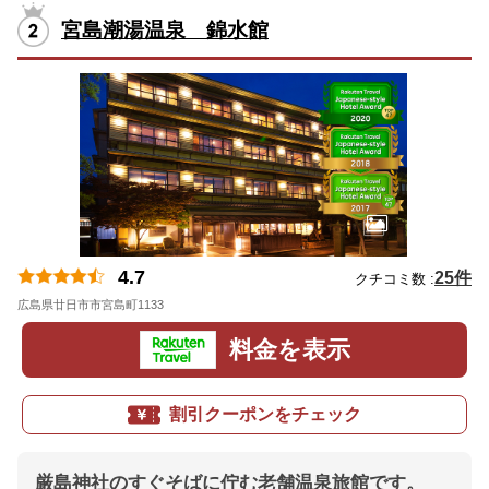
宮島潮湯温泉 錦水館
4.7
25件
クチコミ数 :
広島県廿日市市宮島町1133
地図
料金を表示
割引クーポンをチェック
厳島神社のすぐそばに佇む老舗温泉旅館です。