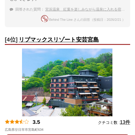
回答された質問：
宮浜温泉 紅葉を楽しみながら温泉に入れる宿のおすすめは？
Behind The Line さんの回答（投稿日：2026/2/21 ）
[4位]
リブマックスリゾート安芸宮島
3.5
13件
クチコミ数 :
広島県廿日市市宮島町634
地図