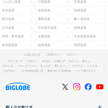
こんぴら温泉
三朝温泉
玉造温泉
皆生温泉
湯原温泉
別府温泉
黒川温泉
霧島温泉
酸ヶ湯温泉
玉川温泉
日光湯元温泉
箱根温泉
伊勢・鳥羽温泉
志摩温泉
大歩危祖谷温泉
由布院温泉
熱海温泉
指宿温泉
お湯たびとは
ご利用ガイド
Ｇポイント
Ｇランキング
だれどこ
ocruyo
お湯たび
わたしと、暮らし。
キテミヨ
ベストオイシー
モノスポ
野に行く。
カウナラ
ミツケヨ
たびゆかし
Ｇ-Ranking 推し活
食pin by Ｇ-Ranking
ハーブ酒のススメ
個人のお客さま