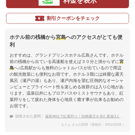
料金を表示
割引クーポンをチェック
ホテル前の桟橋から
宮島
へのアクセスがとても便
利
おすすめは、グランドプリンスホテル広島さんです。ホテル
前の桟橋から出ている高速船を使えば３０分と掛からずに
宮
島
へ♪広島駅からも無料のシャトルバスが出ているので周辺
の観光散策にも便利なお宿です。ホテル３階には綺麗な露天
風呂（瀬戸の湯）もあり、瀬戸内海を望む圧倒的なオーシャ
ンビューとプライベート性を楽しめる抜群のは入り心地があ
ります。温泉以外にもブロアバスやミストサウナもあり、紅
葉狩りをして疲れた身体を心地良く癒す事が出来るお勧めの
お宿です。
回答された質問：
厳島神社で紅葉狩り！幼稚園児を含む家族3人でリーズナブルに泊まれる宿
エイム さんの回答（投稿日：2021/10/28 ）