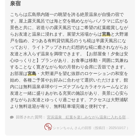
泉宿
こちらは広島県内随一の眺望を誇る絶景温泉が自慢の宿で
す。屋上露天風呂では海と空を眺めながらパノラマに広がる
景色と共に、岩造りの露天風呂ではご希望の紅葉鑑賞しなが
らお友達と温泉に浸れます。展望大浴場からは
宮島
と大野瀬
戸を臨め、2つある有料貸切風呂のうち椛は半露天風呂にな
っており、ライトアップされた幻想的な椛に癒されながらお
友達と水入らず温泉を満喫できます。【お部屋食！夕食は安
心ゆっくりと】プランがあり、お食事は移動・周囲に気兼ね
することなく寛ぎながら旬の月替わり会席に舌鼓できます。
お部屋は
宮島
・大野瀬戸を望む抜群のロケーションの和室を
始め、各種ご予算やお好みに合わせて選択いただけます。館
内には無料温泉卓球やリーズナブルなカラオケルームなどお
友達と一緒に盛りあがれる充実の施設があり、美景に心安ら
ぎながらお友達とゆっくり過ごせます。アクセスは大野浦駅
より無料送迎が有り、無料駐車場完備と便利です。
回答された質問：
宮浜温泉 紅葉を楽しみながら温泉に入れる宿のおすすめは？
シャンちゃん さんの回答（投稿日：2025/10/17 ）