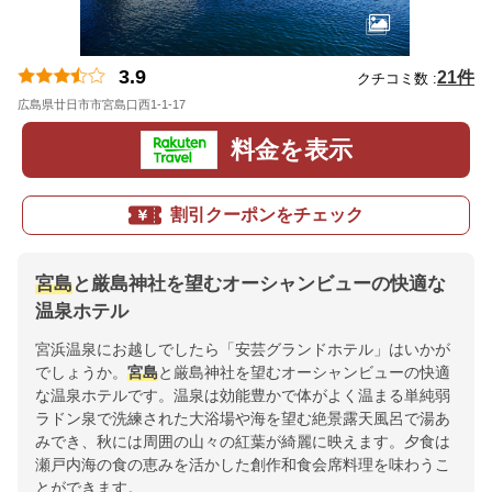
3.9
21件
クチコミ数 :
広島県廿日市市宮島口西1-1-17
地図
料金を表示
割引クーポンをチェック
宮島
と厳島神社を望むオーシャンビューの快適な
温泉ホテル
宮浜温泉にお越しでしたら「安芸グランドホテル」はいかが
でしょうか。
宮島
と厳島神社を望むオーシャンビューの快適
な温泉ホテルです。温泉は効能豊かで体がよく温まる単純弱
ラドン泉で洗練された大浴場や海を望む絶景露天風呂で湯あ
みでき、秋には周囲の山々の紅葉が綺麗に映えます。夕食は
瀬戸内海の食の恵みを活かした創作和食会席料理を味わうこ
とができます。