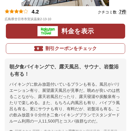
4.2
7件
クチコミ数 :
広島県廿日市市宮浜温泉2-13-10
地図
料金を表示
割引クーポンをチェック
朝夕食バイキングで、露天風呂、サウナ、岩盤浴
も有る！
バイキングに飲み放題付いているプランも有る。風呂がバリ
エーション有り、展望露天風呂が見事だ。眺めが良いのは然
ることながら、露天岩風呂だったり、露天寝湯や炭酸泉有っ
たりで楽しめる。また、もちろん内風呂も有り、バイブラ風
呂も有る。更にサウナも有り、有料だが、岩盤浴も有る。こ
の飲み放題９０分付き二食バイキングプランでスタンダード
ルーム利用の一人11,500円とコスパ抜群なのだ。