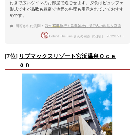
付きで広いツインのお部屋で過ごせます。夕食はビュッフェ
形式ですが品数も豊富で地元の料理も用意されていておすす
めです。
回答された質問：
秋の
宮島
旅行！厳島神社に瀬戸内の料理を宮浜温泉で味わい尽くしたい
Behind The Line さんの回答（投稿日：2022/1/21 ）
[7位]
リブマックスリゾート宮浜温泉Ｏｃｅ
ａｎ