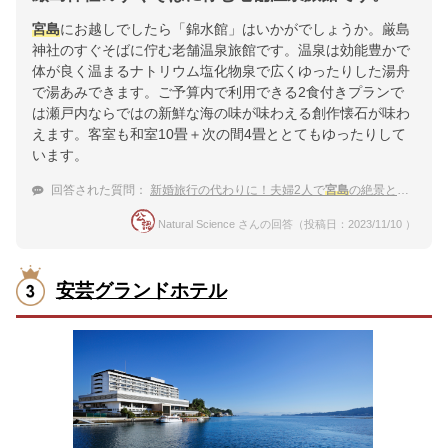
宮島
にお越しでしたら「錦水館」はいかがでしょうか。厳島
神社のすぐそばに佇む老舗温泉旅館です。温泉は効能豊かで
体が良く温まるナトリウム塩化物泉で広くゆったりした湯舟
で湯あみできます。ご予算内で利用できる2食付きプランで
は瀬戸内ならではの新鮮な海の味が味わえる創作懐石が味わ
えます。客室も和室10畳＋次の間4畳ととてもゆったりして
います。
回答された質問：
新婚旅行の代わりに！夫婦2人で
宮島
の絶景と贅沢グルメを堪能できる宿
Natural Science さんの回答（投稿日：2023/11/10 ）
安芸グランドホテル