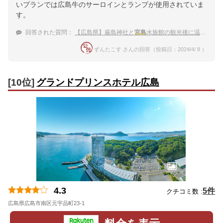
いプランでは広島牛のサーロインとランプが使用されていま
す。
回答された質問：
【広島県】厳島神社と
宮島
水族館の観光後に温泉宿へ！おすすめを教えて下さい。
ずんたこす さんの回答（投稿日：2024/4/ 8 ）
[10位]
グランドプリンスホテル広島
4.3
5件
クチコミ数 :
広島県広島市南区元宇品町23-1
地図