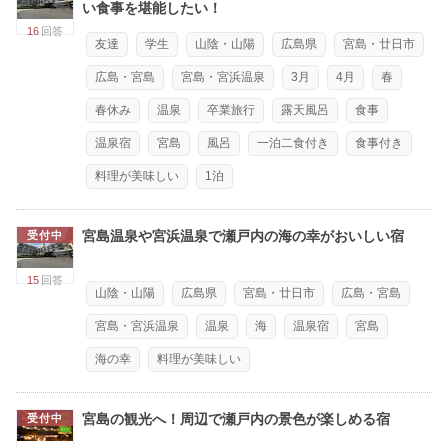
い食事を堪能したい！
16
回答
友達
学生
山陰・山陽
広島県
宮島・廿日市
広島・宮島
宮島・宮浜温泉
3月
4月
春
春休み
温泉
卒業旅行
露天風呂
食事
温泉宿
宮島
風呂
一泊二食付き
食事付き
料理が美味しい
1泊
宮島温泉や宮浜温泉で瀬戸内の海の幸がおいしい宿
受付中
15
回答
山陰・山陽
広島県
宮島・廿日市
広島・宮島
宮島・宮浜温泉
温泉
海
温泉宿
宮島
海の幸
料理が美味しい
宮島の観光へ！周辺で瀬戸内の景色が楽しめる宿
受付中