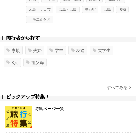
宮島・廿日市
広島・宮島
温泉宿
宮島
名物
一泊二食付き
同行者から探す
家族
夫婦
学生
友達
大学生
3人
祖父母
すべてみる
ピックアップ特集！
特集ページ一覧