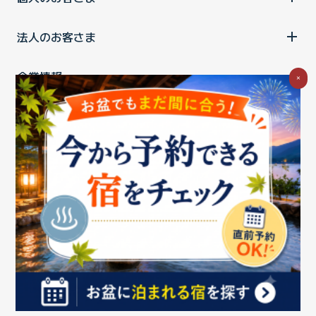
法人のお客さま
企業情報
×
ご利用中の方
お問い合わせ
消費税の表示
ウェブアクセシビリティの取り組み
個人情報保護ポリシー
プライバシーポータル
Cookieポリシー
特定商取引法に基づく表記
情報セキュリティ基本方針
商標について
BIGLOBEトップ
Copyright ©BIGLOBE Inc.
2026.
All rights reserved.