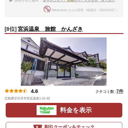
回答された質問：
春休みは友人と
宮島
観光と宮浜温泉。露天風呂と美味しい食事を堪能したい！
Shinryuken さんの回答（投稿日：2023/12/27 ）
[8位]
宮浜温泉 旅館 かんざき
4.6
7件
クチコミ数 :
広島県廿日市市宮浜温泉1-21-42
地図
料金を表示
割引クーポンをチェック