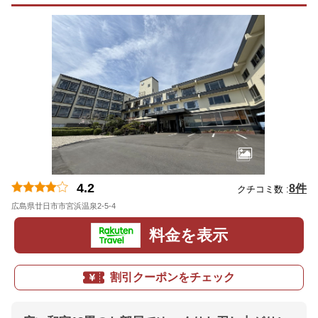
4.2
8件
クチコミ数 :
広島県廿日市市宮浜温泉2-5-4
地図
料金を表示
割引クーポンをチェック