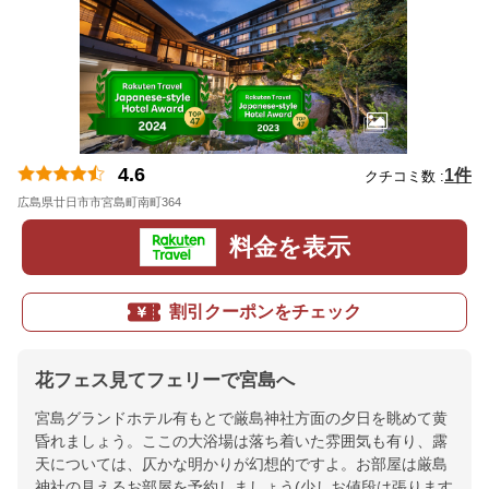
4.6
1件
クチコミ数 :
広島県廿日市市宮島町南町364
地図
料金を表示
割引クーポンをチェック
花フェス見てフェリーで宮島へ
宮島グランドホテル有もとで厳島神社方面の夕日を眺めて黄
昏れましょう。ここの大浴場は落ち着いた雰囲気も有り、露
天については、仄かな明かりが幻想的ですよ。お部屋は厳島
神社の見えるお部屋を予約しましょう(少しお値段は張ります