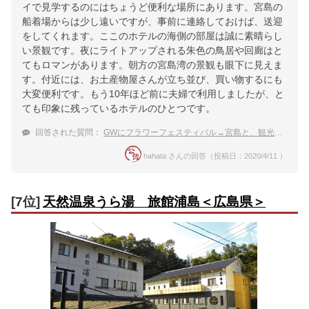
イで見学するのにはちょうど便利な場所にあります。宮島の
船着場からは少し遠いですが、事前に連絡しておけば、送迎
をしてくれます。ここのホテルの海側の部屋は誠に素晴らし
い景観です。夜にライトアップされる朱色の鳥居や回廊はと
てもロマンがあります。朝方の宮島湾の景観も眼下に見えま
す。付近には、お土産物屋さんが立ち並び、買い物するにも
大変便利です。もう10年ほど前に夫婦で利用しましたが、と
ても印象に残っているホテルのひとつです。
回答された質問：
GWにフラワーフェスティバル→宮島と、観光に広島県に行きます。温泉宿に泊まりたい。おすすめを教えて
hahata さんの回答（投稿日：2020/4/11 ）
[7位]
天然温泉うら湯 旅館浦島＜広島県＞