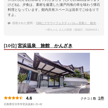
けどね)。夕食は、素材を厳選した瀬戸内海の幸を味わう懐石
料理となっています。館内共有スペースは浴衣でごゆるりで
すよ。
回答された質問：
GWにフラワーフェスティバル→宮島と、観光に広島県に行きます。温泉宿に泊まりたい。おすすめを教えて
一郎ちゃん さんの回答（投稿日：2020/4/14 ）
[10位]
宮浜温泉 旅館 かんざき
4.6
1件
クチコミ数 :
広島県廿日市市宮浜温泉1-21-42
地図