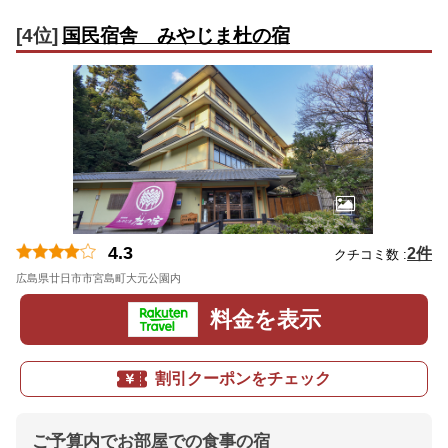
[4位]
国民宿舎 みやじま杜の宿
4.3
2件
クチコミ数 :
広島県廿日市市宮島町大元公園内
地図
料金を表示
割引クーポンをチェック
ご予算内でお部屋での食事の宿