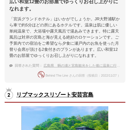
広い和室12畳のお部屋でゆっくりお召し上がりに
なれます。
「宮浜グランドホテル」はいかがでしょうか。JR大野浦駅か
ら車で約5分ほどの所にあるホテルです。温泉は肌に優しい
単純温泉で、大浴場や露天風呂で湯あみできます。特に露天
風呂は対岸の宮島と海が見える絶好のロケーションです。ご
予算内での宿泊をご希望なら夕食に瀬戸内のお魚を使った月
替り会席が頂ける2食付きのプランがあります。広い和室12
畳のお部屋でゆっくりお召し上がりになれます。
回答された質問：
広島県 鞆の浦と宮島観光をした後に温泉に行きたい。部屋食ができる温泉宿やホテルをおしえて。
Behind The Line さんの回答（投稿日：2022/11/27 ）
リブマックスリゾート安芸宮島