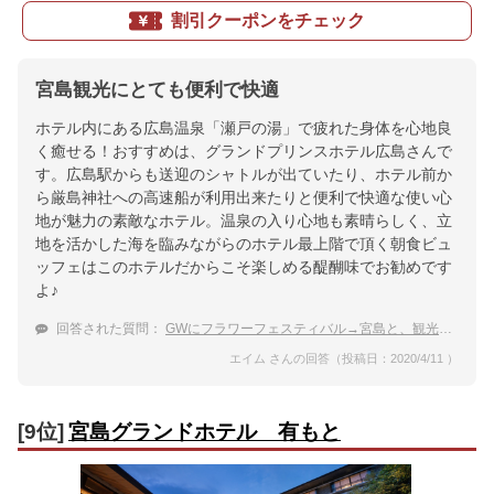
割引クーポンをチェック
宮島観光にとても便利で快適
ホテル内にある広島温泉「瀬戸の湯」で疲れた身体を心地良
く癒せる！おすすめは、グランドプリンスホテル広島さんで
す。広島駅からも送迎のシャトルが出ていたり、ホテル前か
ら厳島神社への高速船が利用出来たりと便利で快適な使い心
地が魅力の素敵なホテル。温泉の入り心地も素晴らしく、立
地を活かした海を臨みながらのホテル最上階で頂く朝食ビュ
ッフェはこのホテルだからこそ楽しめる醍醐味でお勧めです
よ♪
回答された質問：
GWにフラワーフェスティバル→宮島と、観光に広島県に行きます。温泉宿に泊まりたい。おすすめを教えて
エイム さんの回答（投稿日：2020/4/11 ）
[9位]
宮島グランドホテル 有もと