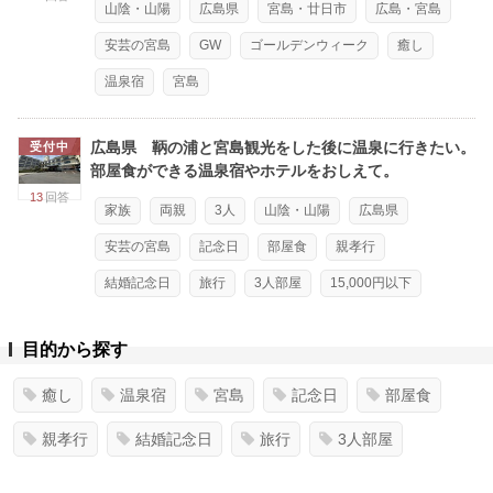
山陰・山陽
広島県
宮島・廿日市
広島・宮島
安芸の宮島
GW
ゴールデンウィーク
癒し
温泉宿
宮島
広島県 鞆の浦と宮島観光をした後に温泉に行きたい。
受付中
部屋食ができる温泉宿やホテルをおしえて。
13
回答
家族
両親
3人
山陰・山陽
広島県
安芸の宮島
記念日
部屋食
親孝行
結婚記念日
旅行
3人部屋
15,000円以下
目的から探す
癒し
温泉宿
宮島
記念日
部屋食
親孝行
結婚記念日
旅行
3人部屋