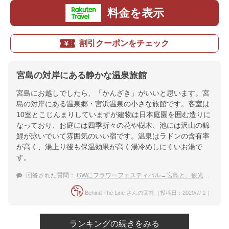
料金を表示
割引クーポンをチェック
宮島の対岸にある静かな温泉旅館
宮島にお越しでしたら、「かんざき」がいいと思います。宮
島の対岸にある温泉郷・宮浜温泉の小さな旅館です。客室は
10室とこじんまりしていますが建物は日本庭園を囲む造りに
なっており、お庭には四季折々の花や樹木、池には沢山の錦
鯉が泳いでいて雰囲気のいい宿です。温泉はラドンの含有率
が高く、湯上り後も保温効果が高く湯冷めしにくいお湯で
す。
回答された質問：
GWにフラワーフェスティバル→宮島と、観光に広島県に行きます。温泉宿に泊まりたい。おすすめを教えて
Behind The Line さんの回答（投稿日：2020/7/ 1 ）
ランキングの続きをみる