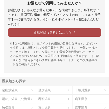
お湯たびで質問してみませんか？
お湯たびは、みんなが選んだホテルを検索できるホテル予約サイ
トです。質問/回答機能で相互アドバイスをすれば、マイル・電子
マネーに交換できるＧポイント(1Ｇポイント＝1円相当)がどんど
んたまる！
新規登録（無料）はこちら
※1Ｇ＝1円相当は、Ｇポイントの価値の目安となります。ポイント
交換時には、原則として交換手数料が発生します。（一部の交換パ
ートナーを除く）また、交換レートや最低交換数量がパートナーご
とに設定されているため、実質的には1円相当を下回ります。（一部
下回らない場合もございます）詳細は各パートナー毎の交換詳細ペ
ージをご確認ください。
温泉地から探す
定山渓温泉
登別温泉
十勝川温泉
湯の川温泉（北海道）
乳頭温泉
鳴子温泉
秋保温泉
東山温泉
蔵王温泉