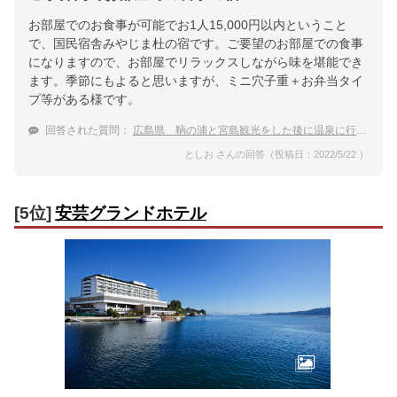
お部屋でのお食事が可能でお1人15,000円以内ということ
で、国民宿舎みやじま杜の宿です。ご要望のお部屋での食事
になりますので、お部屋でリラックスしながら味を堪能でき
ます。季節にもよると思いますが、ミニ穴子重＋お弁当タイ
プ等がある様です。
回答された質問：
広島県 鞆の浦と宮島観光をした後に温泉に行きたい。部屋食ができる温泉宿やホテルをおしえて。
としお さんの回答（投稿日：2022/5/22 ）
[5位]
安芸グランドホテル