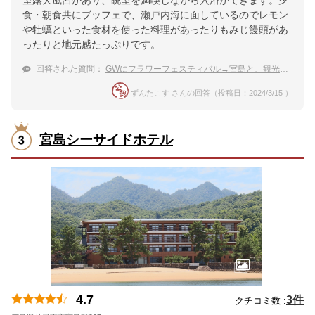
食・朝食共にブッフェで、瀬戸内海に面しているのでレモン
や牡蠣といった食材を使った料理があったりもみじ饅頭があ
ったりと地元感たっぷりです。
回答された質問：
GWにフラワーフェスティバル→宮島と、観光に広島県に行きます。温泉宿に泊まりたい。おすすめを教えて
ずんたこす さんの回答（投稿日：2024/3/15 ）
宮島シーサイドホテル
4.7
3件
クチコミ数 :