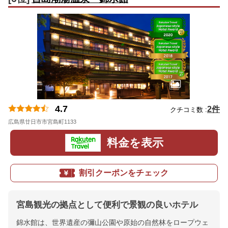
4.7
2件
クチコミ数 :
広島県廿日市市宮島町1133
地図
料金を表示
割引クーポンをチェック
宮島観光の拠点として便利で景観の良いホテル
錦水館は、世界遺産の彌山公園や原始の自然林をロープウェ