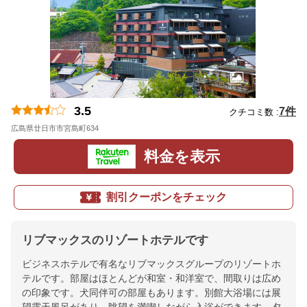
3.5
7件
クチコミ数 :
広島県廿日市市宮島町634
地図
料金を表示
割引クーポンをチェック
リブマックスのリゾートホテルです
ビジネスホテルで有名なリブマックスグループのリゾートホ
テルです。部屋はほとんどが和室・和洋室で、間取りは広め
の印象です。犬同伴可の部屋もあります。別館大浴場には展
望露天風呂があり、眺望を満喫しながら入浴ができます。夕