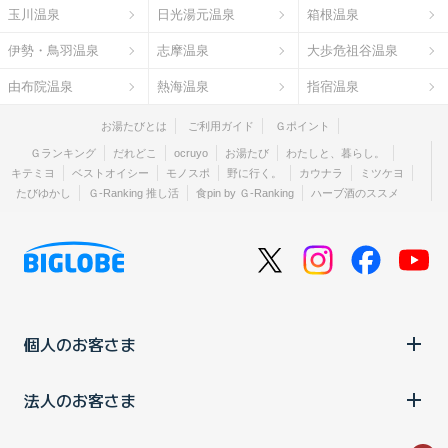
玉川温泉
日光湯元温泉
箱根温泉
伊勢・鳥羽温泉
志摩温泉
大歩危祖谷温泉
由布院温泉
熱海温泉
指宿温泉
お湯たびとは
ご利用ガイド
Ｇポイント
Ｇランキング
だれどこ
ocruyo
お湯たび
わたしと、暮らし。
キテミヨ
ベストオイシー
モノスポ
野に行く。
カウナラ
ミツケヨ
たびゆかし
Ｇ-Ranking 推し活
食pin by Ｇ-Ranking
ハーブ酒のススメ
個人のお客さま
法人のお客さま