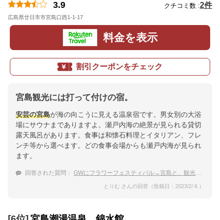
3.9
2件
クチコミ数 :
広島県廿日市市宮島口西1-1-17
地図
料金を表示
割引クーポンをチェック
宮島観光には打って付けの宿。
安芸の宮島
が海の向こうに見える温泉宿です。男女別の大浴
場にサウナまでありますよ。瀬戸内海の絶景が見られる貸切
露天風呂があります。食事は和懐石料理とイタリアン、フレ
ンチ等から選べます。どの食事会場からも瀬戸内海が見られ
ます。
回答された質問：
GWにフラワーフェスティバル→宮島と、観光に広島県に行きます。温泉宿に泊まりたい。おすすめを教えて
とりむ さんの回答（投稿日：2023/2/ 6 ）
[6位]
宮島潮湯温泉 錦水館