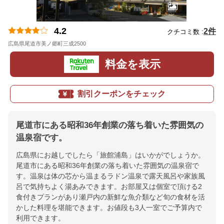
4.2
2件
クチコミ数 :
広島県尾道市美ノ郷町三成2500
地図
料金を表示
割引クーポンをチェック
尾道市にある昭和36年創業の落ち着いた雰囲気の
温泉宿です。
広島県にお越しでしたら「旅館浦島」はいかがでしょうか。
尾道市にある昭和36年創業の落ち着いた雰囲気の温泉宿で
す。温泉は体の芯から温まるラドン温泉で露天風呂や家族風
呂で気持ちよく湯あみできます。お部屋又は個室で頂ける2
食付きプランがあり瀬戸内の新鮮な魚介類など旬の食材を活
かした料理を堪能できます。お値段も3人一室でご予算内で
利用できます。