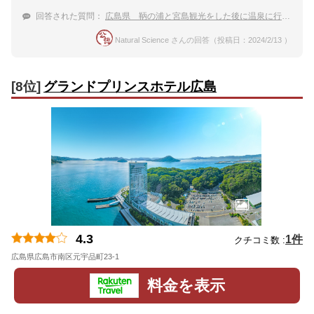
回答された質問：
広島県 鞆の浦と宮島観光をした後に温泉に行きたい。部屋食ができる温泉宿やホテルをおしえて。
Natural Science さんの回答（投稿日：2024/2/13 ）
[8位]
グランドプリンスホテル広島
4.3
1件
クチコミ数 :
広島県広島市南区元宇品町23-1
地図
料金を表示