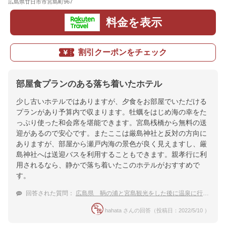
広島県廿日市市宮島町967
地図
料金を表示
割引クーポンをチェック
部屋食プランのある落ち着いたホテル
少し古いホテルではありますが、夕食をお部屋でいただける
プランがあり予算内で収まります。牡蠣をはじめ海の幸をた
っぷり使った和会席を堪能できます。宮島桟橋から無料の送
迎があるので安心です。またここは厳島神社と反対の方向に
ありますが、部屋から瀬戸内海の景色が良く見えますし、厳
島神社へは送迎バスを利用することもできます。親孝行に利
用されるなら、静かで落ち着いたこのホテルがおすすめで
す。
回答された質問：
広島県 鞆の浦と宮島観光をした後に温泉に行きたい。部屋食ができる温泉宿やホテルをおしえて。
hahata さんの回答（投稿日：2022/5/10 ）