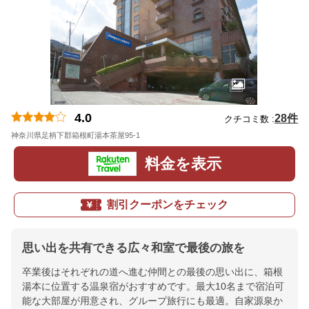
4.0
28件
クチコミ数 :
神奈川県足柄下郡箱根町湯本茶屋95-1
地図
料金を表示
割引クーポンをチェック
思い出を共有できる広々和室で最後の旅を
卒業後はそれぞれの道へ進む仲間との最後の思い出に、箱根
湯本に位置する温泉宿がおすすめです。最大10名まで宿泊可
能な大部屋が用意され、グループ旅行にも最適。自家源泉か