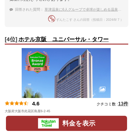
回答された質問：
草津温泉に6人グループで卓球が楽しめる温泉宿はありますか？
ずんたこす さんの回答（投稿日：2024/8/ 7 ）
[4位]
ホテル京阪 ユニバーサル・タワー
4.6
13件
クチコミ数 :
大阪府大阪市此花区島屋6-2-45
地図
料金を表示