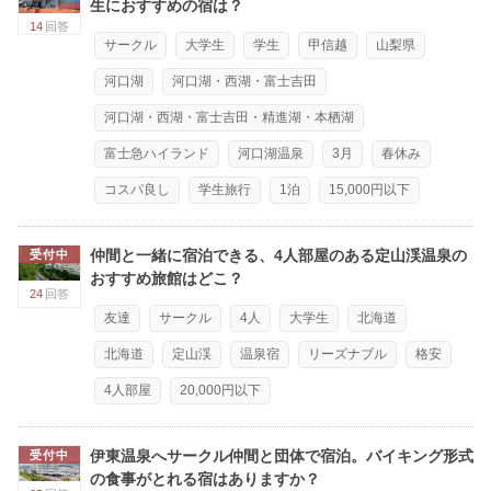
生におすすめの宿は？
14
回答
サークル
大学生
学生
甲信越
山梨県
河口湖
河口湖・西湖・富士吉田
河口湖・西湖・富士吉田・精進湖・本栖湖
富士急ハイランド
河口湖温泉
3月
春休み
コスパ良し
学生旅行
1泊
15,000円以下
仲間と一緒に宿泊できる、4人部屋のある定山渓温泉の
受付中
おすすめ旅館はどこ？
24
回答
友達
サークル
4人
大学生
北海道
北海道
定山渓
温泉宿
リーズナブル
格安
4人部屋
20,000円以下
伊東温泉へサークル仲間と団体で宿泊。バイキング形式
受付中
の食事がとれる宿はありますか？