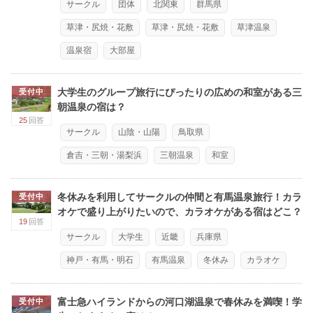
サークル
団体
北関東
群馬県
草津・尻焼・花敷
草津・尻焼・花敷
草津温泉
温泉宿
大部屋
大学生のグループ旅行にぴったりの広めの和室がある三
受付中
朝温泉の宿は？
25
回答
サークル
山陰・山陽
鳥取県
倉吉・三朝・湯梨浜
三朝温泉
和室
冬休みを利用してサークルの仲間と有馬温泉旅行！カラ
受付中
オケで盛り上がりたいので、カラオケがある宿はどこ？
19
回答
サークル
大学生
近畿
兵庫県
神戸・有馬・明石
有馬温泉
冬休み
カラオケ
富士急ハイランドからの河口湖温泉で春休みを満喫！学
受付中