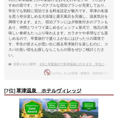
すめの宿です。リーズナブルな宿泊プランが充実しており、
学生でも気軽に宿泊できる料金設定が魅力です。草津の名湯
を思う存分楽しめる大浴場と露天風呂を完備し、温泉気分を
満喫できます。また、宿泊プランには夕朝食付きのプランも
あり、仲間とワイワイ楽しめるビュッフェ形式で、地元の美
味しい食材もたっぷり味わえます。カラオケや卓球なども楽
しめるので、卒業旅行で盛り上がるにはぴったりの環境で
す。学生の皆さんが思い出に残る草津旅行を楽しむのに、コ
スパの良い宿をお探しならこちらの宿をぜひご検討くださ
い。
回答された質問：
3月に卒業旅行で草津温泉に行きます。学生に優しいリーズナブルな宿を教えてください！
たけやん さんの回答（投稿日：2024/11/ 7 ）
[7位]
草津温泉 ホテルヴィレッジ