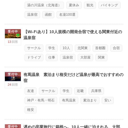
湯の川温泉（北海道）
夏休み
観光
バイキング
温泉宿
函館
名湯100選
【Wi-Fiあり】10人規模の開発合宿で使える関東付近の
受付中
温泉宿
13
回答
サークル
学生
10人
北関東
首都圏
合宿
ドライブ
仕事
温泉宿
大部屋
関東
有馬温泉 素泊まり格安だけど温泉が最高でおすすめの
受付中
宿
24
回答
友達
サークル
学生
近畿
兵庫県
神戸・有馬・明石
有馬温泉
素泊まり
安い
格安
遅めの卒業旅行に箱根へ。10人一緒に泊まれる、大部
受付中