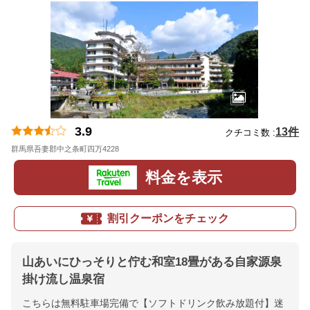
3.9
13件
クチコミ数 :
群馬県吾妻郡中之条町四万4228
地図
料金を表示
割引クーポンをチェック
山あいにひっそりと佇む和室18畳がある自家源泉
掛け流し温泉宿
こちらは無料駐車場完備で【ソフトドリンク飲み放題付】迷