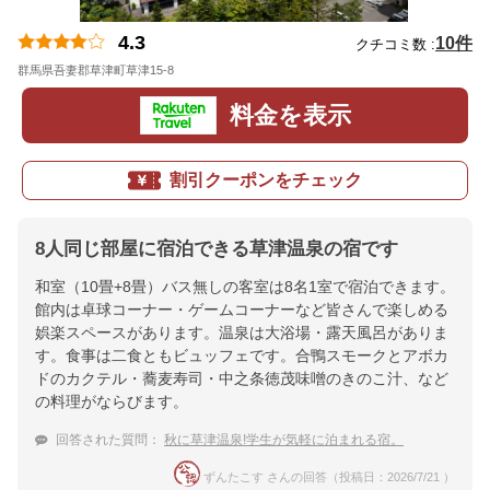
4.3
10件
クチコミ数 :
群馬県吾妻郡草津町草津15-8
地図
料金を表示
割引クーポンをチェック
8人同じ部屋に宿泊できる草津温泉の宿です
和室（10畳+8畳）バス無しの客室は8名1室で宿泊できます。
館内は卓球コーナー・ゲームコーナーなど皆さんで楽しめる
娯楽スペースがあります。温泉は大浴場・露天風呂がありま
す。食事は二食ともビュッフェです。合鴨スモークとアボカ
ドのカクテル・蕎麦寿司・中之条徳茂味噌のきのこ汁、など
の料理がならびます。
回答された質問：
秋に草津温泉!学生が気軽に泊まれる宿。
ずんたこす さんの回答（投稿日：2026/7/21 ）