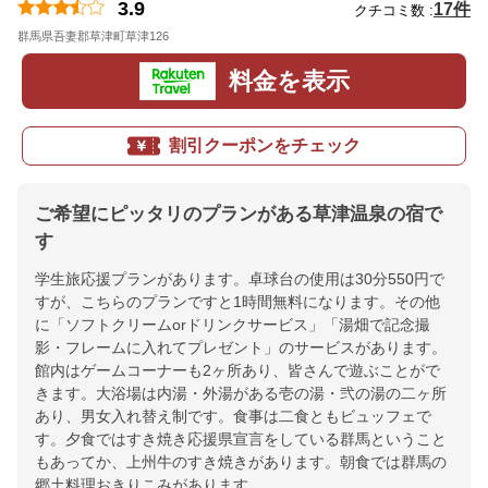
3.9
17件
クチコミ数 :
群馬県吾妻郡草津町草津126
地図
料金を表示
割引クーポンをチェック
ご希望にピッタリのプランがある草津温泉の宿で
す
学生旅応援プランがあります。卓球台の使用は30分550円で
すが、こちらのプランですと1時間無料になります。その他
に「ソフトクリームorドリンクサービス」「湯畑で記念撮
影・フレームに入れてプレゼント」のサービスがあります。
館内はゲームコーナーも2ヶ所あり、皆さんで遊ぶことがで
きます。大浴場は内湯・外湯がある壱の湯・弐の湯の二ヶ所
あり、男女入れ替え制です。食事は二食ともビュッフェで
す。夕食ではすき焼き応援県宣言をしている群馬ということ
もあってか、上州牛のすき焼きがあります。朝食では群馬の
郷土料理おきりこみがあります。