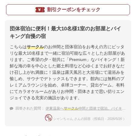
割引クーポンをチェック
団体宿泊に便利！最大10名様1室のお部屋とバイ
キング自慢の宿
こちらは
サークル
のお仲間と団体宿泊をお考えの方にピッタ
リな最大10名様まで一緒に宿泊可能な広々としたお部屋があ
ります。ご希望の夕・朝共に「Premium」なバイキング！新
鮮な海の幸を中心とした郷土料理など心ゆくまでお好きなだ
け召し上がれ満腹に！温泉は露天風呂と大浴場にて湯浴みを
愉しめ、サウナでデトックスもできます。館内には無料のプ
レミアムラウンジを始め、卓球コーナー、貸出ゲーム、有料
にてカラオケルームがありお仲間・団体さまで思い切りエン
ジョイできる充実の施設があります。
回答された質問：
伊東温泉へ
サークル
仲間と団体で宿泊。バイキング形式の食事がとれる宿はありますか？
シャンちゃん さんの回答（投稿日：2026/5/26 ）