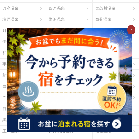
万座温泉
四万温泉
鬼怒川温泉
塩原温泉
野沢温泉
白骨温泉
×
月岡温泉
石和温泉
湯河原温泉
伊東温泉
修善寺温泉
下田温泉（静岡県）
和倉温泉
山中温泉
あわら温泉
宇奈月温泉
下呂温泉
平湯温泉
新穂高温泉
城崎温泉
有馬温泉
白浜温泉
勝浦温泉
道後温泉
こんぴら温泉
三朝温泉
玉造温泉
皆生温泉
湯原温泉
別府温泉
黒川温泉
霧島温泉
酸ヶ湯温泉
玉川温泉
日光湯元温泉
箱根温泉