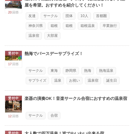
屋を希望。おすすめを紹介してください！
20
回答
友達
サークル
団体
10人
首都圏
神奈川県
箱根
箱根
箱根温泉
卒業旅行
温泉宿
大部屋
熱海でバースデーサプライズ！
受付中
17
回答
サークル
東海
静岡県
熱海
熱海温泉
サプライズ
温泉
お祝い
温泉宿
誕生日
楽器の演奏OK！音楽サークル合宿におすすめの温泉宿
受付中
サークル
合宿
12
回答
大人数で四万温泉！皆でわいわい出来る宿
受付中