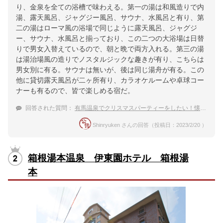
り、金泉を全ての浴槽で味わえる。第一の湯は和風造りで内
湯、露天風呂、ジャグジー風呂、サウナ、水風呂と有り、第
二の湯はローマ風の浴場で同じように露天風呂、ジャグジ
ー、サウナ、水風呂と揃っており、この二つの大浴場は日替
りで男女入替えているので、朝と晩で両方入れる。第三の湯
は湯治場風の造りでノスタルジックな趣きが有り、こちらは
男女別に有る。サウナは無いが、後は同じ湯舟が有る。この
他に貸切露天風呂が二ヶ所有り、カラオケルームや卓球コー
ナーも有るので、皆で楽しめる宿だ。
回答された質問：
有馬温泉でクリスマスパーティーをしたい！懐石料理を部屋だししてくれる宿はありますか？
Shinryuken さんの回答（投稿日：2023/2/20 ）
箱根湯本温泉 伊東園ホテル 箱根湯
本