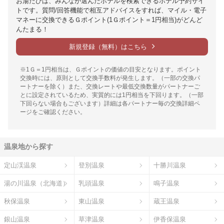
お湯たびは、みんなが選んだホテルを検索できるホテル予約サイ
トです。質問/回答機能で相互アドバイスをすれば、マイル・電子
マネーに交換できるＧポイント(1Ｇポイント＝1円相当)がどんど
んたまる！
新規登録（無料）はこちら
※1Ｇ＝1円相当は、Ｇポイントの価値の目安となります。ポイント
交換時には、原則として交換手数料が発生します。（一部の交換パ
ートナーを除く）また、交換レートや最低交換数量がパートナーご
とに設定されているため、実質的には1円相当を下回ります。（一部
下回らない場合もございます）詳細は各パートナー毎の交換詳細ペ
ージをご確認ください。
温泉地から探す
定山渓温泉
登別温泉
十勝川温泉
湯の川温泉（北海道）
乳頭温泉
鳴子温泉
秋保温泉
東山温泉
蔵王温泉
銀山温泉
草津温泉
伊香保温泉