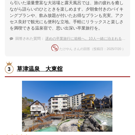
ら引いた湯量豊富な大浴場と露天風呂では、旅の疲れを癒し
ながら語らいのひとときを楽しめます。夕朝食付きのバイキ
ングプランや、飲み放題が付いたお得なプランも充実。アク
セス良好で観光にも便利な立地。手軽にリラックスと楽しさ
を満喫できる温泉宿で、思い出深い卒業旅行を。
回答された質問：
遅めの卒業旅行に箱根へ。10人一緒に泊まれる、大部屋を希望。おすすめを紹介してください！
たけやん さんの回答（投稿日：2025/7/20 ）
草津温泉 大東舘