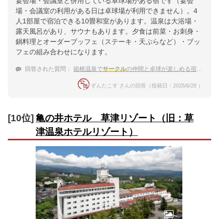
宴会場・会議室と併用している卓球場がある宿です（宴会
場・会議室の利用がある日は卓球場が利用できません）。4
人1部屋で宿泊できる10畳和室があります。温泉は大浴場・
露天風呂があり、サウナもあります。夕食は前菜・お刺身・
鍋料理とオーダーブッフェ（ステーキ・天ぷらなど）・ブッ
フェの組み合わせになります。
回答された質問：
箱根温泉で
サークル
の仲間と卓球が楽しめる宿を教えてください
ずんたこす さんの回答（投稿日：2025/6/28 ）
[10位]
亀の井ホテル 草津リゾート（旧：草
津温泉ホテルリゾート）