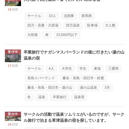
24
回答
サークル
10人
北関東
群馬県
四万・吾妻・川原湯
四万温泉
駐車場
大人数
大部屋
車
15,000円以下
卒業旅行でナガシマスパーランドの後に行きたい湯の山
受付中
温泉の宿
17
回答
サークル
4人
大学生
学生
東海
三重県
長島スパーランド
桑名・長島・四日市・鈴鹿
桑名・長島・四日市・湯の山
湯の山温泉
3月
冬
温泉
卒業旅行
温泉宿
サークルの活動で温泉ソムリエがいるのですが、サーク
受付中
ル旅行で泊まる草津温泉の宿を探しています。
24
回答