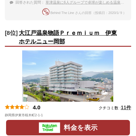
回答された質問：
草津温泉に6人グループで卓球が楽しめる温泉宿はありますか？
Behind The Line さんの回答（投稿日：2020/1/ 9 ）
[8位]
大江戸温泉物語Ｐｒｅｍｉｕｍ 伊東
ホテルニュー岡部
4.0
11件
クチコミ数 :
静岡県伊東市桜木町2-1-1
地図
料金を表示