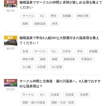
箱根温泉でサークルの仲間と卓球が楽しめる宿を教えて
受付中
ください
26
回答
サークル
4人
男性
首都圏
神奈川県
箱根
箱根温泉
卓球
箱根温泉で学生6人組OKな大部屋付きの温泉宿を教え
解決
てください！
30
回答
友達
サークル
6人
大学生
学生
首都圏
神奈川県
箱根
箱根
箱根温泉
卒業旅行
大人数
大部屋
6人部屋
サークル仲間と北海道・湯の川温泉へ。8人旅でおすす
受付中
めな温泉宿は？
27
回答
サークル
4人
北海道
北海道
五稜郭
函館・湯の川温泉
函館・大沼・松前