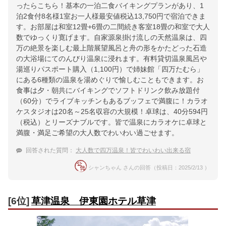
ったらこちら！基本の一泊二食バイキングプランがあり、1
泊2食付8名様1室お一人様最安値税込13,750円で宿泊できま
す。お部屋は和室12畳+6畳の二間続き客室18畳の和室で大人
数でゆっくり寛げます。自家源泉掛け流しの天然温泉は、四
万の絶景を楽しむ最上階展望風呂と舟の形をかたどった石造
の大浴場にてのんびり温泉に浸れます。有料貸切温泉風呂や
湯巡りパスポート購入（1,100円）で姉妹館「四万たむら」
にある6種類の温泉を湯めぐりで愉しむこともできます。お
食事は夕・朝共にバイキングでソフトドリンク飲み放題付
（60分）でライブキッチンもあるブッフェで満腹に！カラオ
ケスタジオは20名～25名収容の大規模！卓球は、40分594円
（税込）とリーズナブルです。皆で温泉にカラオケに卓球と
満腹・満足ご希望の大人数でわいわい過ごせます。
回答された質問：
大人数で四万温泉！皆でわいわい出来る宿
シャンちゃん さんの回答（投稿日：2025/2/13 ）
[6位]
草津温泉 伊東園ホテル草津