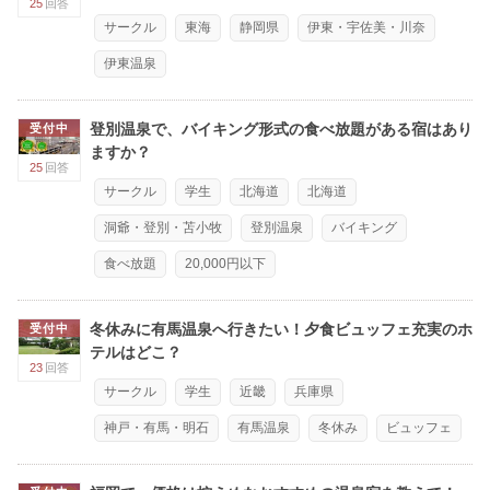
25
回答
サークル
東海
静岡県
伊東・宇佐美・川奈
伊東温泉
登別温泉で、バイキング形式の食べ放題がある宿はあり
受付中
ますか？
25
回答
サークル
学生
北海道
北海道
洞爺・登別・苫小牧
登別温泉
バイキング
食べ放題
20,000円以下
冬休みに有馬温泉へ行きたい！夕食ビュッフェ充実のホ
受付中
テルはどこ？
23
回答
サークル
学生
近畿
兵庫県
神戸・有馬・明石
有馬温泉
冬休み
ビュッフェ