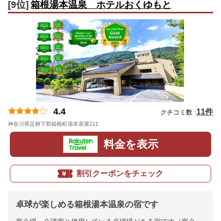
[9位]
箱根湯本温泉 ホテルおくゆもと
4.4
11件
クチコミ数 :
神奈川県足柄下郡箱根町湯本茶屋211
地図
料金を表示
割引クーポンをチェック
卓球が楽しめる箱根湯本温泉の宿です