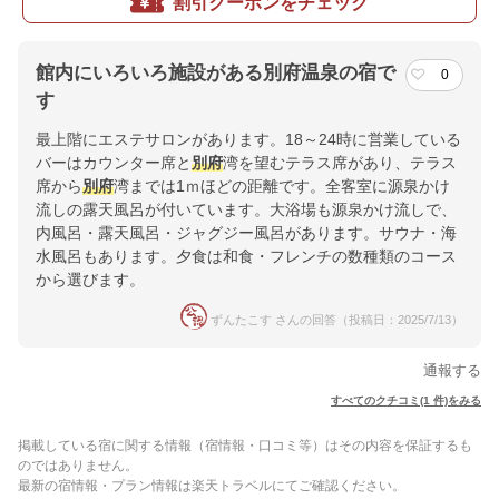
割引クーポンをチェック
館内にいろいろ施設がある別府温泉の宿で
0
す
最上階にエステサロンがあります。18～24時に営業している
バーはカウンター席と
別府
湾を望むテラス席があり、テラス
席から
別府
湾までは1ｍほどの距離です。全客室に源泉かけ
流しの露天風呂が付いています。大浴場も源泉かけ流しで、
内風呂・露天風呂・ジャグジー風呂があります。サウナ・海
水風呂もあります。夕食は和食・フレンチの数種類のコース
から選びます。
ずんたこす さんの回答（投稿日：2025/7/13）
通報する
すべてのクチコミ(1 件)をみる
掲載している宿に関する情報（宿情報・口コミ等）はその内容を保証するも
のではありません。
最新の宿情報・プラン情報は楽天トラベルにてご確認ください。