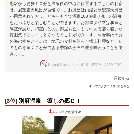
府
駅から徒歩１０分と温泉街の中心に位置するこちらのお宿
は、展望露天風呂が自慢です。お風呂は内湯と展望露天風呂
が用意されており、どちらも全て源泉100％掛け流しの温泉
をたっぷりと楽しむことができます。お部屋タイプは和室と
洋室があり、和室はどのお部屋もぬくもりのある落ち着いた
雰囲気でゆっくりとくつろぐことができます。お食事は大分
の海の幸をメインに、地元の食材を使った郷土料理など、旬
のものを頂くことができる季節の会席料理を味わうことがで
きます。
Natural Science さんの回答（投稿日：2020/12/10）
通報する
すべてのクチコミ(1 件)をみる
[6位]
別府温泉 癒しの郷ＧＩ
1
人
/ 19人
が
おすすめ！