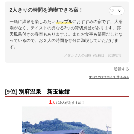
2人きりの時間を満喫できる宿！
0
一緒に温泉を楽しみたい
カップル
におすすめの宿です。大浴
場がなく、テイストの異なる3つの貸切風呂があります。露
天風呂付きの客室もありますよ。またお食事も部屋だしとな
っているので、お２人の時間を存分に満喫していただけま
す。
メダカ さんの回答（投稿日：2019/2/ 5）
通報する
すべてのクチコミ(1 件)をみる
[9位]
別府温泉 新玉旅館
1
人
/ 19人
が
おすすめ！