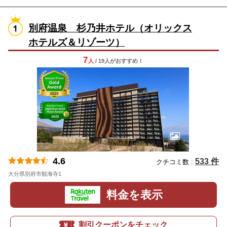
別府温泉 杉乃井ホテル（オリックス
ホテルズ＆リゾーツ）
7
人
/ 19人
が
おすすめ！
4.6
533 件
クチコミ数 :
大分県別府市観海寺1
地図
料金を表示
割引クーポンをチェック