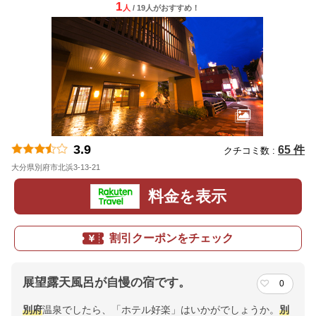
1
人
/ 19人
が
おすすめ！
3.9
65 件
クチコミ数 :
大分県別府市北浜3-13-21
地図
料金を表示
割引クーポンをチェック
展望露天風呂が自慢の宿です。
0
別府
温泉でしたら、「ホテル好楽」はいかがでしょうか。
別