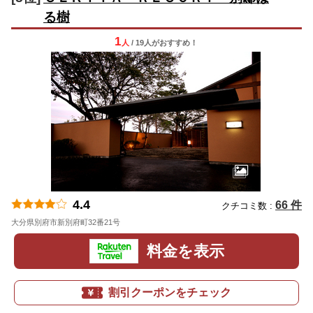
る樹
1
人
/ 19人
が
おすすめ！
4.4
66 件
クチコミ数 :
大分県別府市新別府町32番21号
地図
料金を表示
割引クーポンをチェック