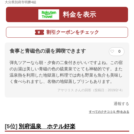
大分県別府市明礬4組
地図
料金を表示
割引クーポンをチェック
食事と青磁色の湯を満喫できます
0
弾丸ツアーなら朝・夕食の二食付きがいいですよね。この宿
のお湯は美しい青磁の色の硫黄泉でとても神秘的です。また
温泉熱を利用した地獄蒸し料理では肉も野菜も魚介も美味し
く食べられますし、名物の地獄蒸しプリンもあります。
アヤリリス さんの回答（投稿日：2019/2/ 4）
通報する
すべてのクチコミ(1 件)をみる
[5位]
別府温泉 ホテル好楽