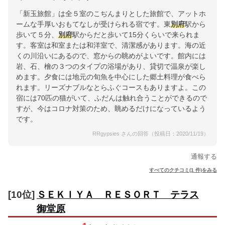
「新玉旅館」は全５室のこぢんまりとした旅館で、アットホ
ームな手厚いおもてなしが受けられる宿です。東
別府
駅から
歩いて５分、
別府
駅からだと歩いて15分くらいで来られま
す。客室は和室または和洋室で、清潔感があります。海の近
くの川沿いにあるので、窓からの眺めがよいです。館内には
岩、石、檜の３つのタイプの浴場があり、貸切で温泉が楽し
めます。夕食には地元の旬魚を中心にした郷土料理が食べら
れます。リーズナブルなとらふぐコースもありますよ。この
宿には70匹の猫がいて、ふだんは触れ合うことができるので
すが、今はコロナ対策のため、眺めるだけになっているよう
です。
RRgypsies さんの回答（投稿日：2020/11/19）
通報する
すべてのクチコミ(1 件)をみる
[10位]
ＳＥＫＩＹＡ ＲＥＳＯＲＴ テラス
御堂原