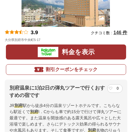
3.9
146 件
クチコミ数 :
大分県別府市中央町5-17
地図
料金を表示
割引クーポンをチェック
別府温泉に1泊2日の弾丸ツアーで行くおす
0
すめの宿です
JR
別府
駅から徒歩4分の温泉リゾートホテルです。こちらな
ら駅近くで
別府
I．Cからも車で約15分で行けて弾丸ツアーに
最適です。また温泉を開放感のある露天風呂や広々とした大
浴場で楽しめます。さらにデトックス効果の得られるサウナ
や水風呂もあります。そして食事ですが、
別府
名物のりゅう