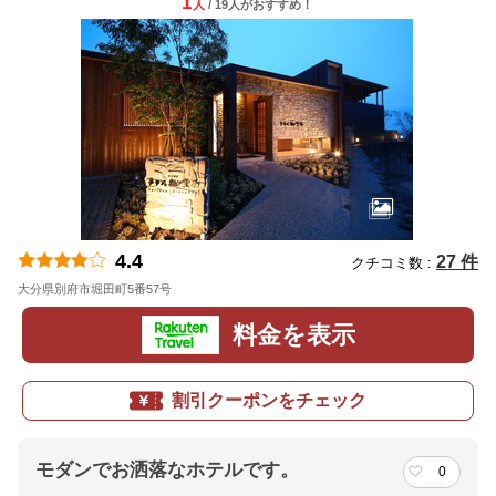
1
人
/ 19人
が
おすすめ！
4.4
27 件
クチコミ数 :
大分県別府市堀田町5番57号
地図
料金を表示
割引クーポンをチェック
モダンでお洒落なホテルです。
0