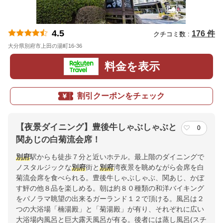
4.5
176 件
クチコミ数 :
大分県別府市上田の湯町16-36
地図
料金を表示
割引クーポンをチェック
【夜景ダイニング】豊後牛しゃぶしゃぶと
0
関あじの白菊流会席！
別府
駅からも徒歩７分と近いホテル。最上階のダイニングで
ノスタルジックな
別府
街と
別府
湾夜景を眺めながら会席を白
菊流会席を食べられる。豊後牛しゃぶしゃぶ、関あじ、かぼ
す鮃の他８品を楽しめる。朝は約８０種類の和洋バイキング
をパノラマ眺望の出来るガーランド１２で頂ける。風呂は２
つの大浴場「楠湯殿」と「菊湯殿」が有り、それぞれに広い
大浴場内風呂と巨大露天風呂が有る。後者には蒸し風呂(スチ