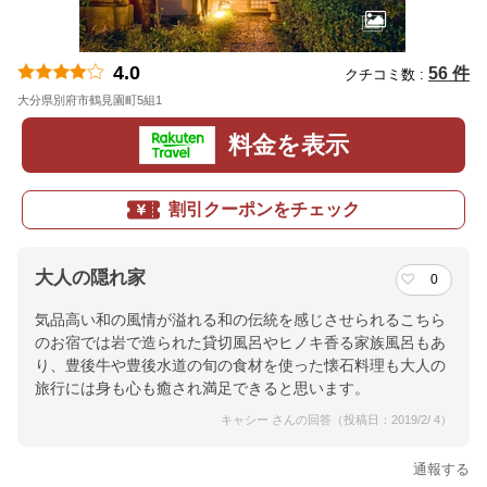
4.0
56 件
クチコミ数 :
大分県別府市鶴見園町5組1
地図
料金を表示
割引クーポンをチェック
大人の隠れ家
0
気品高い和の風情が溢れる和の伝統を感じさせられるこちら
のお宿では岩で造られた貸切風呂やヒノキ香る家族風呂もあ
り、豊後牛や豊後水道の旬の食材を使った懐石料理も大人の
旅行には身も心も癒され満足できると思います。
キャシー さんの回答（投稿日：2019/2/ 4）
通報する