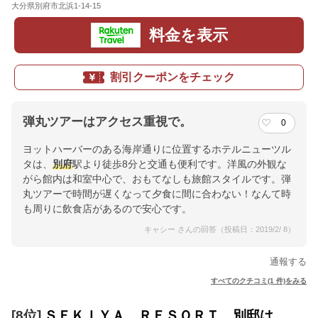
大分県別府市北浜1-14-15
地図
料金を表示
割引クーポンをチェック
弾丸ツアーはアクセス重視で。
0
ヨットハーバーのある海岸通りに位置するホテルニューツル
タは、
別府
駅より徒歩8分と交通も便利です。洋風の外観な
がら館内は和室中心で、おもてなしも旅館スタイルです。弾
丸ツアーで時間が遅くなって夕食に間に合わない！なんて時
も周りに飲食店があるので安心です。
キャシー さんの回答（投稿日：2019/2/ 8）
通報する
すべてのクチコミ(1 件)をみる
[8位]
ＳＥＫＩＹＡ ＲＥＳＯＲＴ 別邸は