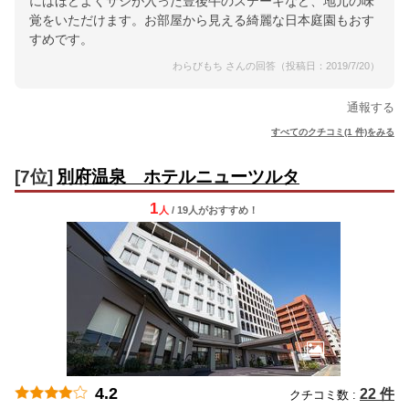
にはほどよくサシが入った豊後牛のステーキなど、地元の味
覚をいただけます。お部屋から見える綺麗な日本庭園もおす
すめです。
わらびもち さんの回答（投稿日：2019/7/20）
通報する
すべてのクチコミ(1 件)をみる
[7位]
別府温泉 ホテルニューツルタ
1
人
/ 19人
が
おすすめ！
4.2
22 件
クチコミ数 :