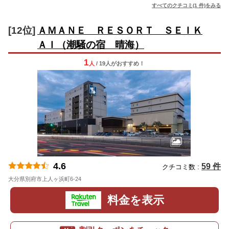
すべてのクチコミ(1 件)をみる
[12位]
ＡＭＡＮＥ ＲＥＳＯＲＴ ＳＥＩＫ
ＡＩ（潮騒の宿 晴海）
1
人
/ 19人
が
おすすめ！
4.6
59 件
クチコミ数 :
大分県別府市上人ヶ浜町6-24
地図
料金を表示