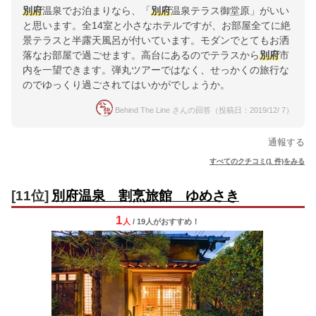
別府
温泉でお泊まりなら、「
別府
温泉テラス御堂原」がいい
と思います。全14室と小さなホテルですが、お部屋全てに絶
景テラスと半露天風呂が付いています。モダンでとてもお洒
落なお部屋で過ごせます。高台にあるのでテラスから
別府
市
内を一望できます。弾丸ツアーではなく、せっかくの旅行な
のでゆっくり過ごされてはいかがでしょうか。
Behind The Line さんの回答（投稿日：2019/12/ 7）
通報する
すべてのクチコミ(1 件)をみる
[11位]
別府温泉 割烹旅館 ゆめさき
1
人
/ 19人
が
おすすめ！