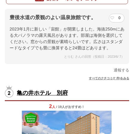
豊後水道の景観のよい温泉旅館です。
0
2023年1月に新しい「宙館」が開業しました。海抜250mにあ
る大パノラマの露天風呂があります。部屋は海側を選択して
ください。窓からの景観が素晴らしいです。広さはスタンダ
ードなタイプでも畳に換算すると24畳ほどあります。
とりむ さんの回答（投稿日：2023/6/ 7）
通報する
すべてのクチコミ(7 件)をみる
亀の井ホテル 別府
2
人
/ 19人
が
おすすめ！