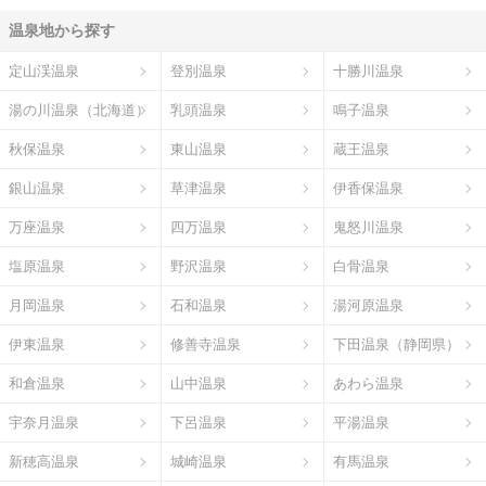
温泉地から探す
定山渓温泉
登別温泉
十勝川温泉
湯の川温泉（北海道）
乳頭温泉
鳴子温泉
秋保温泉
東山温泉
蔵王温泉
銀山温泉
草津温泉
伊香保温泉
万座温泉
四万温泉
鬼怒川温泉
塩原温泉
野沢温泉
白骨温泉
月岡温泉
石和温泉
湯河原温泉
伊東温泉
修善寺温泉
下田温泉（静岡県）
和倉温泉
山中温泉
あわら温泉
宇奈月温泉
下呂温泉
平湯温泉
新穂高温泉
城崎温泉
有馬温泉