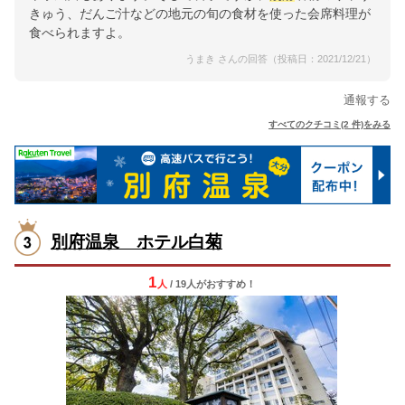
きゅう、だんご汁などの地元の旬の食材を使った会席料理が
食べられますよ。
うまき さんの回答（投稿日：2021/12/21）
通報する
すべてのクチコミ(2 件)をみる
別府温泉 ホテル白菊
1
人
/ 19人
が
おすすめ！