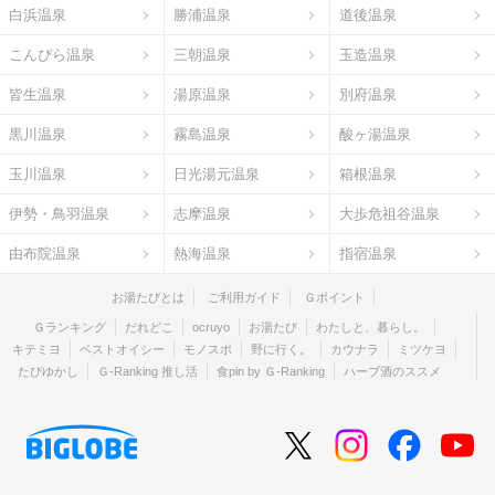
白浜温泉
勝浦温泉
道後温泉
こんぴら温泉
三朝温泉
玉造温泉
皆生温泉
湯原温泉
別府温泉
黒川温泉
霧島温泉
酸ヶ湯温泉
玉川温泉
日光湯元温泉
箱根温泉
伊勢・鳥羽温泉
志摩温泉
大歩危祖谷温泉
由布院温泉
熱海温泉
指宿温泉
お湯たびとは
ご利用ガイド
Ｇポイント
Ｇランキング
だれどこ
ocruyo
お湯たび
わたしと、暮らし。
キテミヨ
ベストオイシー
モノスポ
野に行く。
カウナラ
ミツケヨ
たびゆかし
Ｇ-Ranking 推し活
食pin by Ｇ-Ranking
ハーブ酒のススメ