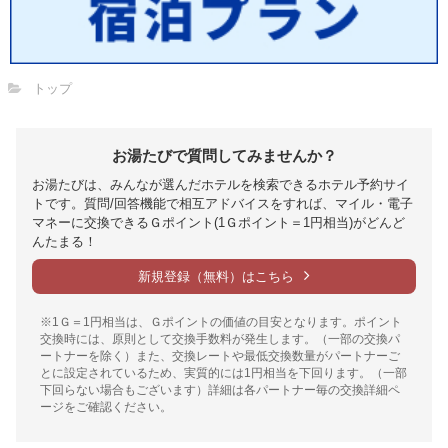
トップ
お湯たびで質問してみませんか？
お湯たびは、みんなが選んだホテルを検索できるホテル予約サイ
トです。質問/回答機能で相互アドバイスをすれば、マイル・電子
マネーに交換できるＧポイント(1Ｇポイント＝1円相当)がどんど
んたまる！
新規登録（無料）はこちら
※1Ｇ＝1円相当は、Ｇポイントの価値の目安となります。ポイント
交換時には、原則として交換手数料が発生します。（一部の交換パ
ートナーを除く）また、交換レートや最低交換数量がパートナーご
とに設定されているため、実質的には1円相当を下回ります。（一部
下回らない場合もございます）詳細は各パートナー毎の交換詳細ペ
ージをご確認ください。