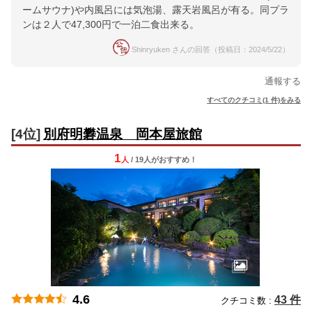
ームサウナ)や内風呂には気泡湯、露天岩風呂が有る。同プラ
ンは２人で47,300円で一泊二食出来る。
Shinryuken さんの回答（投稿日：2024/5/22）
通報する
すべてのクチコミ(1 件)をみる
[4位]
別府明礬温泉 岡本屋旅館
1
人
/ 19人
が
おすすめ！
4.6
43 件
クチコミ数 :