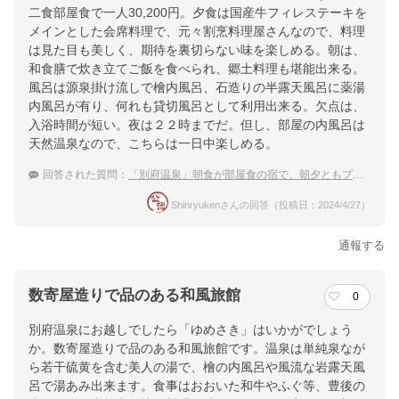
二食部屋食で一人30,200円。夕食は国産牛フィレステーキを
メインとした会席料理で、元々割烹料理屋さんなので、料理
は見た目も美しく、期待を裏切らない味を楽しめる。朝は、
和食膳で炊き立てご飯を食べられ、郷土料理も堪能出来る。
風呂は源泉掛け流しで檜内風呂、石造りの半露天風呂に薬湯
内風呂が有り、何れも貸切風呂として利用出来る。欠点は、
入浴時間が短い。夜は２２時までだ。但し、部屋の内風呂は
天然温泉なので、こちらは一日中楽しめる。
回答された質問：
「別府温泉」朝食が部屋食の宿で、朝夕ともプライベートに楽しみたい
Shinryukenさんの回答（投稿日：2024/4/27）
通報する
数寄屋造りで品のある和風旅館
0
別府温泉にお越しでしたら「ゆめさき」はいかがでしょう
か。数寄屋造りで品のある和風旅館です。温泉は単純泉なが
ら若干硫黄を含む美人の湯で、檜の内風呂や風流な岩露天風
呂で湯あみ出来ます。食事はおおいた和牛やふぐ等、豊後の