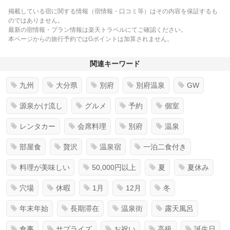
掲載している宿に関する情報（宿情報・口コミ等）はその内容を保証するも
のではありません。
最新の宿情報・プラン情報は楽天トラベルにてご確認ください。
本ページからの旅行予約ではGポイントは加算されません。
関連キーワード
九州
大分県
別府
別府温泉
GW
源泉かけ流し
グルメ
予約
個室
レンタカー
会席料理
別府
温泉
部屋食
贅沢
温泉宿
一泊二食付き
料理が美味しい
50,000円以上
夏
夏休み
穴場
休暇
1月
12月
冬
年末年始
長期滞在
温泉街
露天風呂
食事
サプライズ
お祝い
高級
誕生日