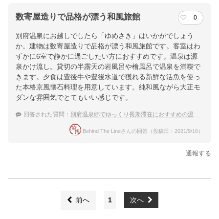
数寄屋造りで品格が漂う和風旅館
0
別府温泉にお越しでしたら「ゆめさき」はいかがでしょう
か。建物は数寄屋造りで品格が漂う和風旅館です。客室はわ
ずかに6室で静かに過ごしたい方におすすめです。温泉は源
泉かけ流し。貸切の半露天の岩風呂や檜風呂で温泉を満喫で
きます。夕食は豊後牛や豊後水道で獲れる新鮮な活魚を使っ
た本格京風懐石料理を用意しています。純和風ながら大正モ
ダンな雰囲気でとてもいい感じです。
回答された質問：
別府温泉郷でゆっくり長期滞在におすすめの温泉宿
Behind The Lineさんの回答（投稿日：2021/9/16）
通報する
前へ
1
次へ