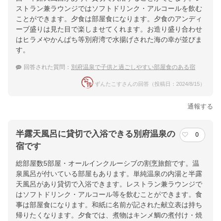
ストラン兼ラウンジではソフトドリンク・アルコールを飲む
ことができます。夕食は部屋食になります。夕食のアンディ
ーブ盛りは見た目で楽しませてくれます。お造り盛り合わせ
はヒラメやかんぱち等別府湾で水揚げされた海の幸が並びま
す。
回答された質問：
別府温泉で子供と過ごしやすい部屋食のある宿
ずんたこすさんの回答（投稿日：2024/8/15）
通報する
半露天風呂に貸切で入浴できる別府温泉の
0
宿です
総部屋数5部屋・オールインクルーシブの割烹旅館です。温
泉風呂が付いている部屋もあります。単純温泉の内湯と半露
天風呂があり貸切で入浴できます。レストラン兼ラウンジで
はソフトドリンク・アルコール等を飲むことができます。食
事は部屋食になります。和紙に名前が記された献立表は持ち
帰りたくなります。夕食では、煮物はキンメ鯛の煮付け・焼