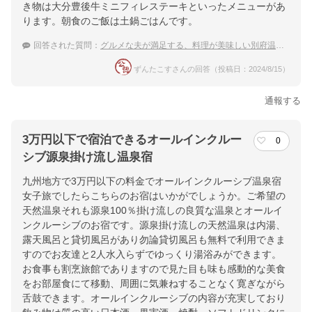
き物は大分豊後牛ミニフィレステーキといったメニューがあ
ります。朝食のご飯は土鍋ごはんです。
回答された質問：
グルメな夫が満足する、料理が美味しい別府温泉の温泉宿を教えて下さい。
ずんたこすさんの回答（投稿日：2024/8/15）
通報する
3万円以下で宿泊できるオールインクルー
0
シブ源泉掛け流し温泉宿
九州地方で3万円以下の料金でオールインクルーシブ温泉宿
女子旅でしたらこちらのお宿はいかがでしょうか。ご希望の
天然温泉それも源泉100％掛け流しの良質な温泉とオールイ
ンクルーシブのお宿です。源泉掛け流しの天然温泉は内湯、
露天風呂と貸切風呂があり勿論貸切風呂も無料で利用できま
すのでお友達と2人水入らずでゆっくり湯浴みができます。
お食事も割烹旅館でありますので見た目も味も感動的な美食
をお部屋食にて移動、周囲に気兼ねすることなく寛ぎながら
舌鼓できます。オールインクルーシブの内容が充実しており