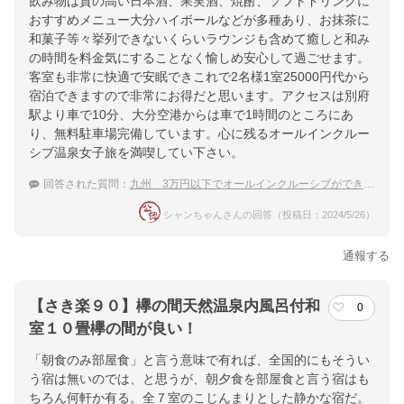
飲み物は質の高い日本酒、果実酒、焼酎、ソフトドリンクに
おすすめメニュー大分ハイボールなどが多種あり、お抹茶に
和菓子等々挙列できないくらいラウンジも含めて癒しと和み
の時間を料金気にすることなく愉しめ安心して過ごせます。
客室も非常に快適で安眠できこれで2名様1室25000円代から
宿泊できますので非常にお得だと思います。アクセスは別府
駅より車で10分、大分空港からは車で1時間のところにあ
り、無料駐車場完備しています。心に残るオールインクルー
シブ温泉女子旅を満喫してい下さい。
回答された質問：
九州 3万円以下でオールインクルーシブができる女子旅向けの温泉宿
シャンちゃんさんの回答（投稿日：2024/5/26）
通報する
【さき楽９０】欅の間天然温泉内風呂付和
0
室１０畳欅の間が良い！
「朝食のみ部屋食」と言う意味で有れば、全国的にもそうい
う宿は無いのでは、と思うが、朝夕食を部屋食と言う宿はも
ちろん何軒か有る。全７室のこじんまりとした静かな宿だ。