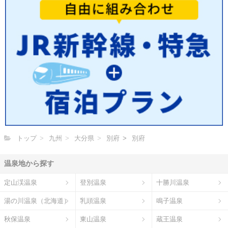
トップ
九州
大分県
別府
別府
温泉地から探す
定山渓温泉
登別温泉
十勝川温泉
湯の川温泉（北海道）
乳頭温泉
鳴子温泉
秋保温泉
東山温泉
蔵王温泉