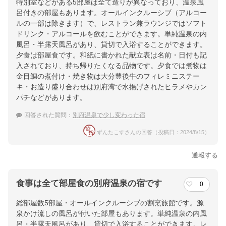
特別室などがある5部屋は全て造りが異なっており、温泉風
呂付きの部屋もあります。オールインクルーシブ（アルコー
ルの一部は除きます）で、レストラン兼ラウンジではソフト
ドリンク・アルコールを飲むことができます。単純温泉の内
風呂・半露天風呂があり、貸切で入浴することができます。
夕食は部屋食です。和紙に書かれた献立表は名前・日付も記
入されており、持ち帰りたくなる品物です。夕食では煮物は
金目鯛の煮付け・焼き物は大分豊後牛のフィレミニステー
キ・お造り盛り合わせは別府湾で水揚げされたヒラメやカン
パチなどがあります。
回答された質問：
別府温泉で少し変わった宿
ずんたこすさんの回答（投稿日：2024/8/15）
通報する
食事は全て部屋食の別府温泉の宿です
0
総部屋数5部屋・オールインクルーシブの割烹旅館です。源
泉かけ流しの風呂が付いた部屋もあります。単純温泉の内風
呂・半露天風呂があり、貸切で入浴することができます。レ