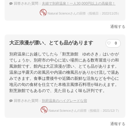
回答された質問：
夫婦で別府温泉！一人30,000円以上の高級宿！
Natural Scienceさんの回答（投稿日：2022/11/25）
通報する
大正浪漫が漂い、とても品があります
0
別府温泉にお越しでしたら「割烹旅館 ゆめさき」はいかが
でしょうか。別府市の中心に近い場所にある数寄屋造りの和
風旅館です。館内は大正浪漫が漂い、とても品があります。
温泉は半露天の岩風呂や内湯の檜風呂がありかけ流しで湯あ
みできます。食事は豊後牛や近隣の新鮮な活魚などを中心に
地元の旬の食材を仕立てた本格京風懐石料理が味わえます。
割烹旅館でもあるので、見た目もよく味も評判です。
回答された質問：
別府温泉のハイグレードな宿
Natural Scienceさんの回答（投稿日：2021/12/ 7）
通報する