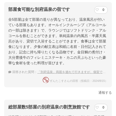
部屋食可能な別府温泉の宿です
0
全5部屋は全て部屋の造りが異なっており、温泉風呂が付い
ている部屋もあります。オールインクルーシブ（アルコール
の一部は除きます）で、ラウンジではソフトドリンク・アル
コールを飲むことができます。単純温泉の内風呂・半露天風
呂があり、貸切で入浴することができます。食事は全て部屋
食になります。夕食の献立表は和紙に名前・日付記入されて
おり、記念に持ち帰りたくなる品物です。金目鯛の煮付け・
大分豊後牛のフィレミニステーキ・カニの天ぷらといった豪
華な食材を使った料理が並びます。
回答された質問：
「別府温泉」両親を連れて行きますが、個室で食事、和室でのんびり出来る宿
ずんたこすさんの回答（投稿日：2024/8/15）
通報する
総部屋数5部屋の別府温泉の割烹旅館です
0