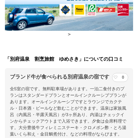
朝食
部屋、個室
夕食
部屋、個室
チェックイン・チェックアウト時間
>
チェックイン
15:00(最終チェックイン：18:00)
チェックアウ
10:00
「別府温泉 割烹旅館 ゆめさき」についての口コミ
ト
ブランド牛が食べられる別府温泉の宿です
0
交通アクセス
全5室の宿です。無料駐車場があります。一泊二食付きのプ
別府駅下車西口よりタクシーで約10分。 大分自動車道の別府IC出
ランはスタンダードプランとオールインクルーシブプランが
口より約10分。大分空港より車で約1時間。 駐車場無料。
あります。オールインクルーシブですとラウンジでカクテ
ル・日本酒・ビールなど飲むことができます。温泉は家族風
提供：楽天トラベル
呂（内風呂・半露天風呂）が3ヶ所あり、内湯はチェックイ
楽天トラベルで
ンからチェックアウトまで入浴できます。夕食は会席料理で
す。大分豊後牛フィレミニステーキ・クロメポン酢・とろ湯
ホテル詳細を詳しく見る
葉いくら和え・金目鯛煮付け、などの料理がならびます。