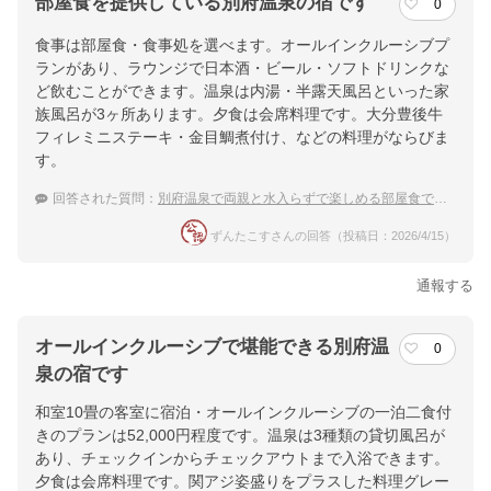
部屋食を提供している別府温泉の宿です
0
食事は部屋食・食事処を選べます。オールインクルーシブプ
ランがあり、ラウンジで日本酒・ビール・ソフトドリンクな
ど飲むことができます。温泉は内湯・半露天風呂といった家
族風呂が3ヶ所あります。夕食は会席料理です。大分豊後牛
フィレミニステーキ・金目鯛煮付け、などの料理がならびま
す。
回答された質問：
別府温泉で両親と水入らずで楽しめる部屋食で提供してくれるお宿はありますか。
ずんたこすさんの回答（投稿日：2026/4/15）
通報する
オールインクルーシブで堪能できる別府温
0
泉の宿です
和室10畳の客室に宿泊・オールインクルーシブの一泊二食付
きのプランは52,000円程度です。温泉は3種類の貸切風呂が
あり、チェックインからチェックアウトまで入浴できます。
夕食は会席料理です。関アジ姿盛りをプラスした料理グレー