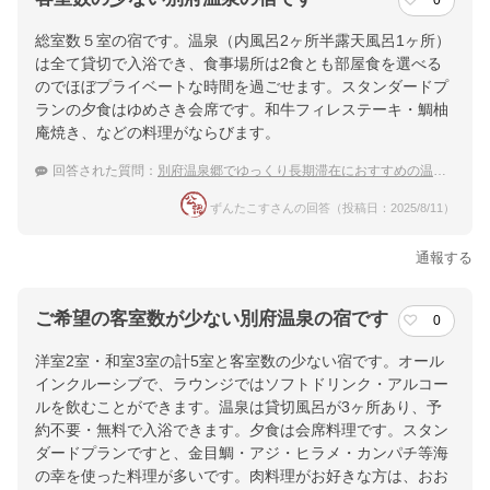
0
総室数５室の宿です。温泉（内風呂2ヶ所半露天風呂1ヶ所）
は全て貸切で入浴でき、食事場所は2食とも部屋食を選べる
のでほぼプライベートな時間を過ごせます。スタンダードプ
ランの夕食はゆめさき会席です。和牛フィレステーキ・鯛柚
庵焼き、などの料理がならびます。
回答された質問：
別府温泉郷でゆっくり長期滞在におすすめの温泉宿
ずんたこすさんの回答（投稿日：2025/8/11）
通報する
ご希望の客室数が少ない別府温泉の宿です
0
洋室2室・和室3室の計5室と客室数の少ない宿です。オール
インクルーシブで、ラウンジではソフトドリンク・アルコー
ルを飲むことができます。温泉は貸切風呂が3ヶ所あり、予
約不要・無料で入浴できます。夕食は会席料理です。スタン
ダードプランですと、金目鯛・アジ・ヒラメ・カンパチ等海
の幸を使った料理が多いです。肉料理がお好きな方は、おお