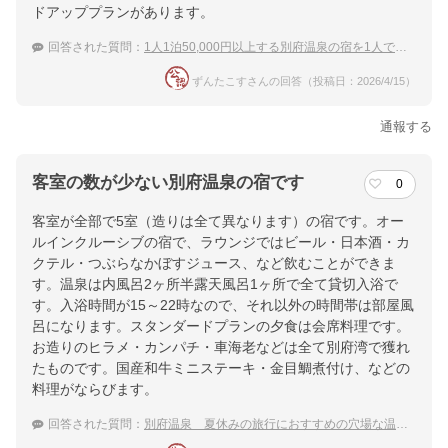
ドアッププランがあります。
回答された質問：
1人1泊50,000円以上する別府温泉の宿を1人で満喫
ずんたこすさんの回答（投稿日：2026/4/15）
通報する
客室の数が少ない別府温泉の宿です
0
客室が全部で5室（造りは全て異なります）の宿です。オー
ルインクルーシブの宿で、ラウンジではビール・日本酒・カ
クテル・つぶらなかぼすジュース、など飲むことができま
す。温泉は内風呂2ヶ所半露天風呂1ヶ所で全て貸切入浴で
す。入浴時間が15～22時なので、それ以外の時間帯は部屋風
呂になります。スタンダードプランの夕食は会席料理です。
お造りのヒラメ・カンパチ・車海老などは全て別府湾で獲れ
たものです。国産和牛ミニステーキ・金目鯛煮付け、などの
料理がならびます。
回答された質問：
別府温泉 夏休みの旅行におすすめの穴場な温泉宿