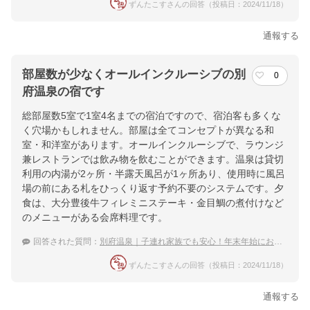
ずんたこすさんの回答（投稿日：2024/11/18）
通報する
部屋数が少なくオールインクルーシブの別
0
府温泉の宿です
総部屋数5室で1室4名までの宿泊ですので、宿泊客も多くな
く穴場かもしれません。部屋は全てコンセプトが異なる和
室・和洋室があります。オールインクルーシブで、ラウンジ
兼レストランでは飲み物を飲むことができます。温泉は貸切
利用の内湯が2ヶ所・半露天風呂が1ヶ所あり、使用時に風呂
場の前にある札をひっくり返す予約不要のシステムです。夕
食は、大分豊後牛フィレミニステーキ・金目鯛の煮付けなど
のメニューがある会席料理です。
回答された質問：
別府温泉｜子連れ家族でも安心！年末年始におすすめな穴場の宿は？
ずんたこすさんの回答（投稿日：2024/11/18）
通報する