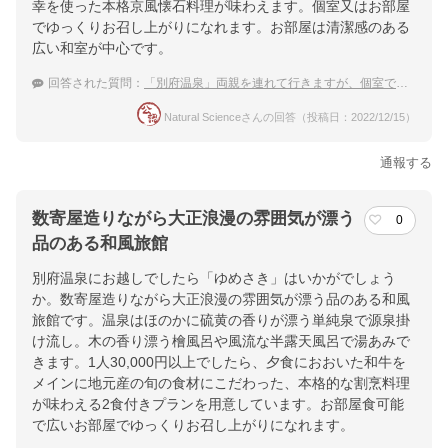
幸を使った本格京風懐石料理が味わえます。個室又はお部屋
でゆっくりお召し上がりになれます。お部屋は清潔感のある
広い和室が中心です。
回答された質問：
「別府温泉」両親を連れて行きますが、個室で食事、和室でのんびり出来る宿
Natural Scienceさんの回答（投稿日：2022/12/15）
通報する
数寄屋造りながら大正浪漫の雰囲気が漂う
0
品のある和風旅館
別府温泉にお越しでしたら「ゆめさき」はいかがでしょう
か。数寄屋造りながら大正浪漫の雰囲気が漂う品のある和風
旅館です。温泉はほのかに硫黄の香りが漂う単純泉で源泉掛
け流し。木の香り漂う檜風呂や風流な半露天風呂で湯あみで
きます。1人30,000円以上でしたら、夕食におおいた和牛を
メインに地元産の旬の食材にこだわった、本格的な割烹料理
が味わえる2食付きプランを用意しています。お部屋食可能
で広いお部屋でゆっくりお召し上がりになれます。