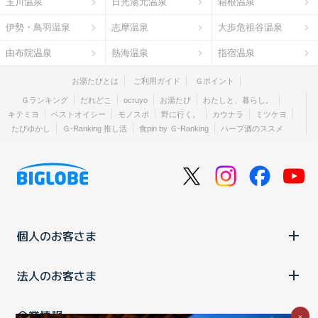
玉川温泉
日光湯元温泉
箱根温泉
伊勢・鳥羽温泉
志摩温泉
大歩危祖谷温泉
由布院温泉
熱海温泉
指宿温泉
お湯たびとは
ご利用ガイド
Ｇポイント
Ｇランキング
だれどこ
ocruyo
お湯たび
わたしと、暮らし。
キテミヨ
ベストオイシー
モノスポ
野に行く。
カウナラ
ミツケヨ
たびゆかし
Ｇ-Ranking 推し活
食pin by Ｇ-Ranking
ハーブ酒のススメ
個人のお客さま
法人のお客さま
企業情報
×