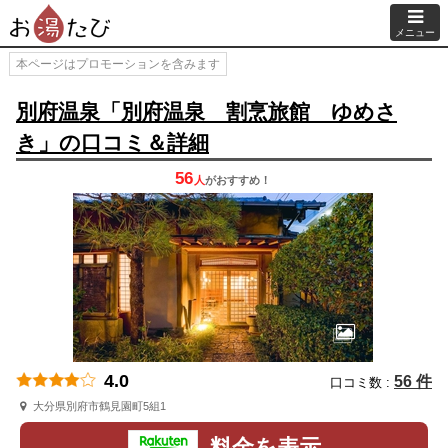
メニュー
本ページはプロモーションを含みます
別府温泉「別府温泉 割烹旅館 ゆめさ
き」の口コミ＆詳細
56
人
が
おすすめ！
4.0
56 件
口コミ数 :
大分県別府市鶴見園町5組1
料金を表示