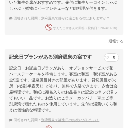
いた和牛会席がおすすめです。先付に和牛サーロインしゃぶ
しゃぶ・煮物にビーフシチューなど肉料理が付きます。
回答された質問：
別府温泉で静かに過ごせる宿はありますか？
ずんたこすさんの回答（投稿日：2024/11/18）
通報する
記念日プランがある別府温泉の宿です
0
記念日・お誕生日プランがあり、オプションサービスで花・
バースデーケーキを準備します。客室は和室・和洋室がある
全5室です。温泉風呂付きの部屋があります。貸切風呂が3ヶ
所（内湯2半露天1）があり、無料で入浴できます。夕食は会
席料理です。和紙に宛名入りのお品書きは記念に持って帰っ
てもいい一品です。お造りはヒラメ・カンパチ・車エビ等、
別府湾で獲れたものを使用しています。先付の湯葉いくら和
えは個性的な料理です。
回答された質問：
別府温泉で誕生日のお祝いがしたい！