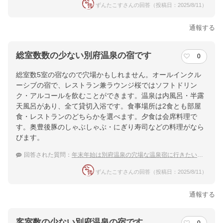
ずんたこすさんの回答（投稿日：2025/8/11）
通報する
総室数数の少ない別府温泉の宿です
0
総室数5室の宿なので穴場かもしれません。オールインクル
ーシブの宿で、レストラン兼ラウンジ桜ではソフトドリン
ク・アルコールを飲むことができます。温泉は内風呂・半露
天風呂があり、全て貸切入浴です。食事場所は2食とも部屋
食・レストランのどちらかを選べます。夕食は会席料理で
す。奥豊後豚のしゃぶしゃぶ・にぎり寿司などの料理がなら
びます。
回答された質問：
年末年始は別府温泉の穴場な温泉宿に行きたいです。おすすめ宿は？
ずんたこすさんの回答（投稿日：2025/8/11）
通報する
客室数の少ない別府温泉の宿です