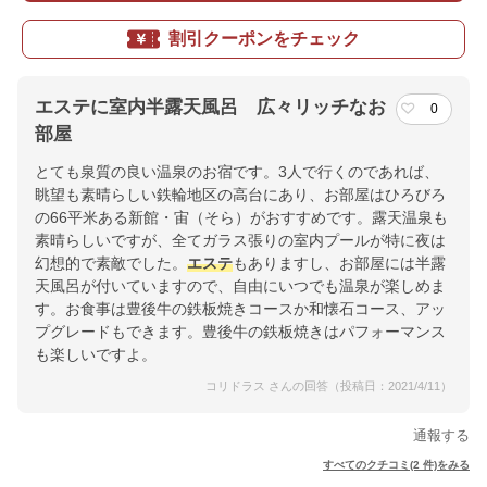
割引クーポンをチェック
エステに室内半露天風呂 広々リッチなお
0
部屋
とても泉質の良い温泉のお宿です。3人で行くのであれば、
眺望も素晴らしい鉄輪地区の高台にあり、お部屋はひろびろ
の66平米ある新館・宙（そら）がおすすめです。露天温泉も
素晴らしいですが、全てガラス張りの室内プールが特に夜は
幻想的で素敵でした。
エステ
もありますし、お部屋には半露
天風呂が付いていますので、自由にいつでも温泉が楽しめま
す。お食事は豊後牛の鉄板焼きコースか和懐石コース、アッ
プグレードもできます。豊後牛の鉄板焼きはパフォーマンス
も楽しいですよ。
コリドラス さんの回答（投稿日：2021/4/11）
通報する
すべてのクチコミ(2 件)をみる