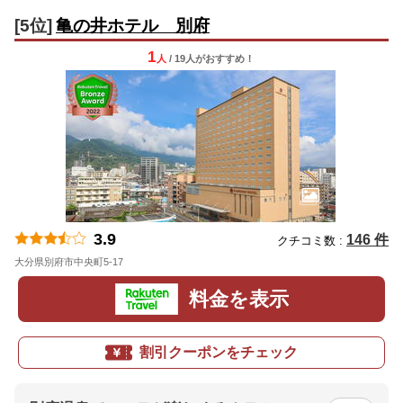
[5位]
亀の井ホテル 別府
1
人
/ 19人
が
おすすめ！
3.9
146 件
クチコミ数 :
大分県別府市中央町5-17
地図
料金を表示
割引クーポンをチェック