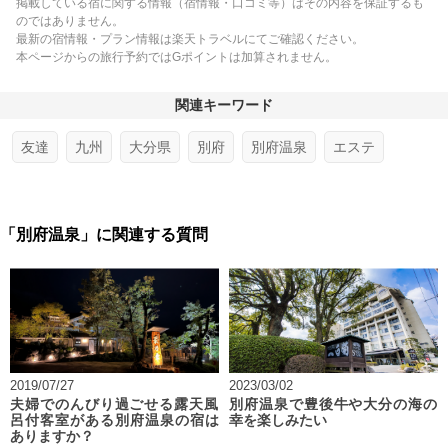
掲載している宿に関する情報（宿情報・口コミ等）はその内容を保証するも
のではありません。
最新の宿情報・プラン情報は楽天トラベルにてご確認ください。
本ページからの旅行予約ではGポイントは加算されません。
関連キーワード
友達
九州
大分県
別府
別府温泉
エステ
「別府温泉」に関連する質問
2019/07/27
2023/03/02
夫婦でのんびり過ごせる露天風
別府温泉で豊後牛や大分の海の
呂付客室がある別府温泉の宿は
幸を楽しみたい
ありますか？