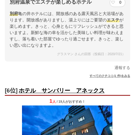
別府温泉でエステが楽しめるホテル
0
別府
亀の井ホテルには、開放感のある露天風呂と大浴場があ
ります。開放感がありますし、湯上りにはご要望の
エステ
が
楽しめます。きっと、心身ともにリフレッシュができると思
いますよ。新鮮な海の幸を活かした美味しい料理が味わえま
すし、落ち着いた部屋でゆったり過ごせます。きっと、楽し
い思い出になりますよ。
グラスマン さんの回答（投稿日：2020/7/21）
通報する
すべてのクチコミ(1 件)をみる
[6位]
ホテル サンバリー アネックス
1
人
/ 19人
が
おすすめ！