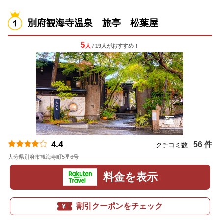
別府観海寺温泉 旅亭 松葉屋
5
人
/ 19人
が
おすすめ！
4.4
56 件
クチコミ数 :
大分県別府市観海寺町5番6号
地図
料金を表示
割引クーポンをチェック