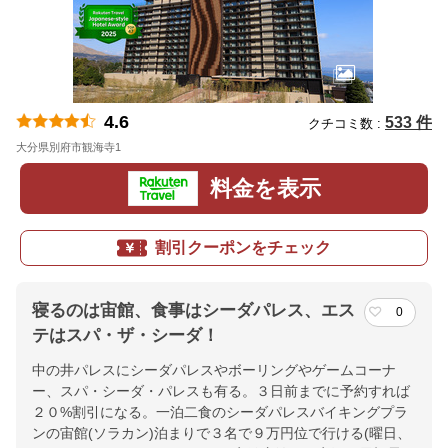
4.6
533 件
クチコミ数 :
大分県別府市観海寺1
地図
料金を表示
割引クーポンをチェック
寝るのは宙館、食事はシーダパレス、エス
0
テはスパ・ザ・シーダ！
中の井パレスにシーダパレスやボーリングやゲームコーナ
ー、スパ・シーダ・パレスも有る。３日前までに予約すれば
２０%割引になる。一泊二食のシーダパレスバイキングプラ
ンの宙館(ソラカン)泊まりで３名で９万円位で行ける(曜日、