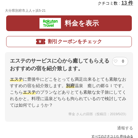
13 件
クチコミ数 :
大分県別府市上人ヶ浜5-21
地図
料金を表示
割引クーポンをチェック
エステのサービスに心から癒してもらえる
0
おすすめの宿を紹介致します。
エステ
に豊後牛にどこをとっても満足出来るとても素敵なお
すすめの宿を紹介致します。
別府
温泉 癒しの郷ＧＩです。
こちら
エステ
のプランなどありとても素敵な女子旅にしてく
れるかと。料理に温泉どちらも拘られているので検討してみ
ては如何でしょうか？
華金 さんの回答（投稿日：2019/5/23）
通報する
すべてのクチコミ(1 件)をみる