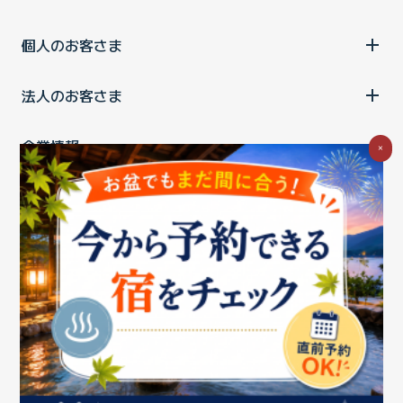
個人のお客さま
法人のお客さま
企業情報
×
ご利用中の方
お問い合わせ
消費税の表示
ウェブアクセシビリティの取り組み
個人情報保護ポリシー
プライバシーポータル
Cookieポリシー
特定商取引法に基づく表記
情報セキュリティ基本方針
商標について
BIGLOBEトップ