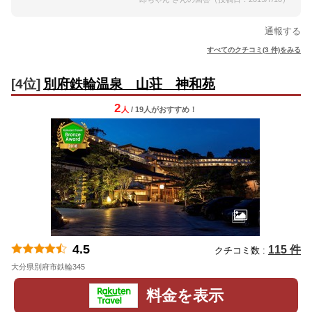
通報する
すべてのクチコミ(3 件)をみる
[4位]
別府鉄輪温泉 山荘 神和苑
2
人
/ 19人
が
おすすめ！
4.5
115 件
クチコミ数 :
大分県別府市鉄輪345
地図
料金を表示