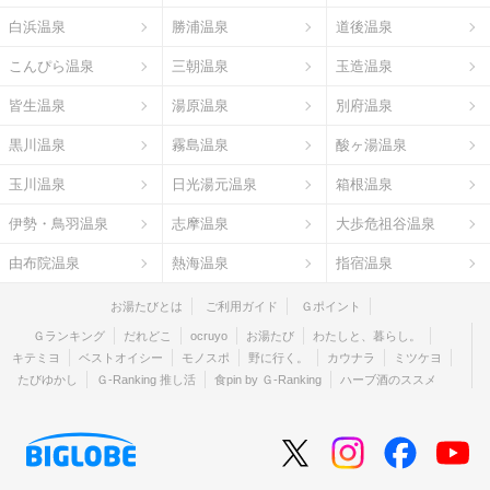
白浜温泉
勝浦温泉
道後温泉
こんぴら温泉
三朝温泉
玉造温泉
皆生温泉
湯原温泉
別府温泉
黒川温泉
霧島温泉
酸ヶ湯温泉
玉川温泉
日光湯元温泉
箱根温泉
伊勢・鳥羽温泉
志摩温泉
大歩危祖谷温泉
由布院温泉
熱海温泉
指宿温泉
お湯たびとは
ご利用ガイド
Ｇポイント
Ｇランキング
だれどこ
ocruyo
お湯たび
わたしと、暮らし。
キテミヨ
ベストオイシー
モノスポ
野に行く。
カウナラ
ミツケヨ
たびゆかし
Ｇ-Ranking 推し活
食pin by Ｇ-Ranking
ハーブ酒のススメ