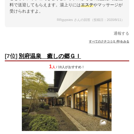
料で送迎してもらえます。湯上りには
エステ
やマッサージが
受けられますよ。
RRgypsies さんの回答（投稿日：2020/8/11）
通報する
すべてのクチコミ(1 件)をみる
[7位]
別府温泉 癒しの郷ＧＩ
1
人
/ 19人
が
おすすめ！