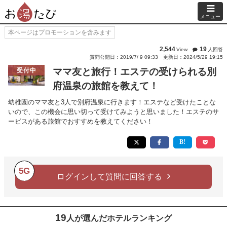
メニュー
本ページはプロモーションを含みます
2,544
19
View
人回答
質問公開日：2019/7/ 9 09:33
更新日：2024/5/29 19:15
ママ友と旅行！エステの受けられる別
受付中
府温泉の旅館を教えて！
幼稚園のママ友と3人で別府温泉に行きます！エステなど受けたことな
いので、この機会に思い切って受けてみようと思いました！エステのサ
ービスがある旅館でおすすめを教えてください！
5G
ログインして質問に回答する
19
人が選んだホテルランキング