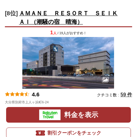
[8位]
ＡＭＡＮＥ ＲＥＳＯＲＴ ＳＥＩＫ
ＡＩ（潮騒の宿 晴海）
1
人
/ 19人
が
おすすめ！
4.6
59 件
クチコミ数 :
大分県別府市上人ヶ浜町6-24
地図
料金を表示
割引クーポンをチェック