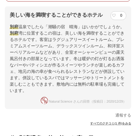
美しい海を満喫することができるホテル
0
別府
温泉でしたら「潮騒の宿 晴海」はいかがでしょうか。
別府
湾に位置するこの宿は、美しい海を満喫することができ
るホテルです。客室はラグジュアリースイートルーム、プレ
ミアムスイーツルーム、デラックスツインルーム、和洋室ス
ーペリアルームなどがあり、全室オーシャーンビューの露天
風呂付きの部屋となっています。冬は暖炉の灯が灯るお洒落
なバーやパティシエが作るスイーツやランチが楽しめるカフ
ェ、地元の海の幸が食べられるレストランなどが併設してい
ます。併設しているスパではマッサージやトリートメントを
楽しむこともできます。敷地内には無料の駐車場も完備して
います。
Natural Science さんの回答（投稿日：2020/12/29）
通報する
すべてのクチコミ(1 件)をみる