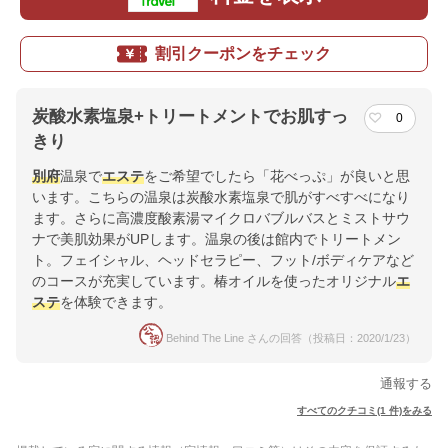
割引クーポンをチェック
炭酸水素塩泉+トリートメントでお肌すっ
0
きり
別府
温泉で
エステ
をご希望でしたら「花べっぷ」が良いと思
います。こちらの温泉は炭酸水素塩泉で肌がすべすべになり
ます。さらに高濃度酸素湯マイクロバブルバスとミストサウ
ナで美肌効果がUPします。温泉の後は館内でトリートメン
ト。フェイシャル、ヘッドセラピー、フット/ボディケアなど
のコースが充実しています。椿オイルを使ったオリジナル
エ
ステ
を体験できます。
Behind The Line さんの回答（投稿日：2020/1/23）
通報する
すべてのクチコミ(1 件)をみる