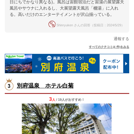
日にちでかなり異なる)。風呂は宙館宿泊だと宙湯の展望露天
風呂やサウナに入れるし、大展望露天風呂「棚湯」に入れ
る。高いだけのエンターテイメントが沢山揃っている。
Shinryuken さんの回答（投稿日：2024/5/29）
通報する
すべてのクチコミ(4 件)をみる
別府温泉 ホテル白菊
3
人
/ 19人
が
おすすめ！