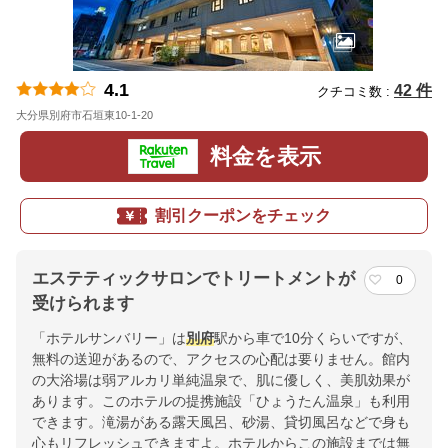
4.1
42 件
クチコミ数 :
大分県別府市石垣東10-1-20
地図
料金を表示
割引クーポンをチェック
エステティックサロンでトリートメントが
0
受けられます
「ホテルサンバリー」は
別府
駅から車で10分くらいですが、
無料の送迎があるので、アクセスの心配は要りません。館内
の大浴場は弱アルカリ単純温泉で、肌に優しく、美肌効果が
あります。このホテルの提携施設「ひょうたん温泉」も利用
できます。滝湯がある露天風呂、砂湯、貸切風呂などで身も
心もリフレッシュできますよ。ホテルからこの施設までは無