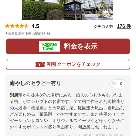
4.5
176 件
クチコミ数 :
大分県別府市上田の湯町16-36
地図
料金を表示
割引クーポンをチェック
癒やしのセラピー有り
0
別府
駅から徒歩8分の場所にある「旅人の心も体もあったま
る宿」がコンセプトのお宿です。全て檜で作られた総檜造り
の大浴場「楠湯殿」と天然蒸し湯、庭園露天風呂、岩風呂な
どが楽しめる「菊湯殿」がおすすめです。また待望のリラク
ゼーションサロンや、オリジナルスイーツなど様々な女子に
おすすめポイントが盛り沢山有り。開放感に包まれます。
一郎ちゃん さんの回答（投稿日：2019/7/10）