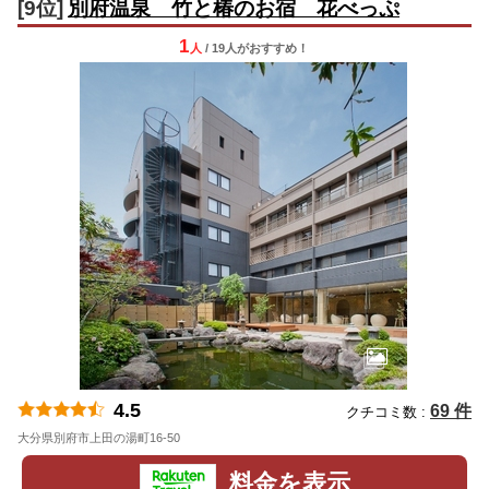
[9位]
別府温泉 竹と椿のお宿 花べっぷ
1
人
/ 19人
が
おすすめ！
4.5
69 件
クチコミ数 :
大分県別府市上田の湯町16-50
地図
料金を表示