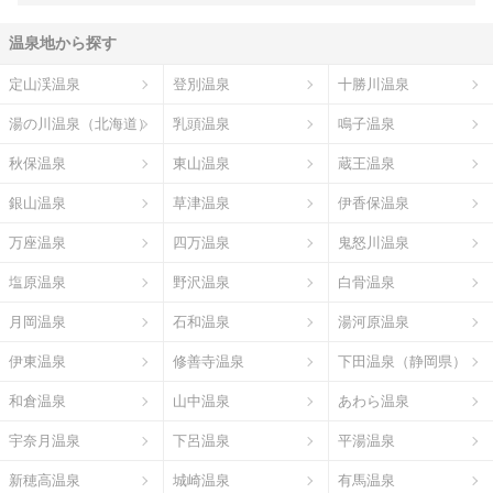
温泉地から探す
定山渓温泉
登別温泉
十勝川温泉
湯の川温泉（北海道）
乳頭温泉
鳴子温泉
秋保温泉
東山温泉
蔵王温泉
銀山温泉
草津温泉
伊香保温泉
万座温泉
四万温泉
鬼怒川温泉
塩原温泉
野沢温泉
白骨温泉
月岡温泉
石和温泉
湯河原温泉
伊東温泉
修善寺温泉
下田温泉（静岡県）
和倉温泉
山中温泉
あわら温泉
宇奈月温泉
下呂温泉
平湯温泉
新穂高温泉
城崎温泉
有馬温泉