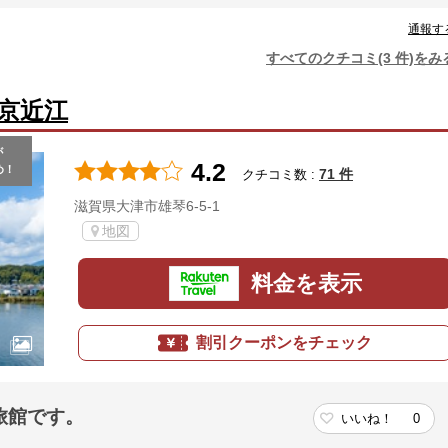
通報す
すべてのクチコミ(3 件)をみ
京近江
が
4.2
め！
71 件
クチコミ数 :
滋賀県大津市雄琴6-5-1
地図
料金を表示
割引クーポンをチェック
旅館です。
いいね！
0