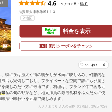
4.6
め！
53 件
クチコミ数 :
滋賀県大津市雄琴1-1-3
地図
料金を表示
割引クーポンをチェック
いいね！
0
き、特に夜は漁火や街の明かりが水面に映り込み、幻想的な
切風呂も完備しており、プライベートな空間で誰にも邪魔さ
泉を楽しみたい方に最適です。料理は、ブランド牛である近
賀県
産の旬の野菜など、地元滋賀の厳選食材をふんだんに使
滋味深い味わいを五感で楽しめます。
カタナまつり さんの回答（投稿日：2025/7/29）