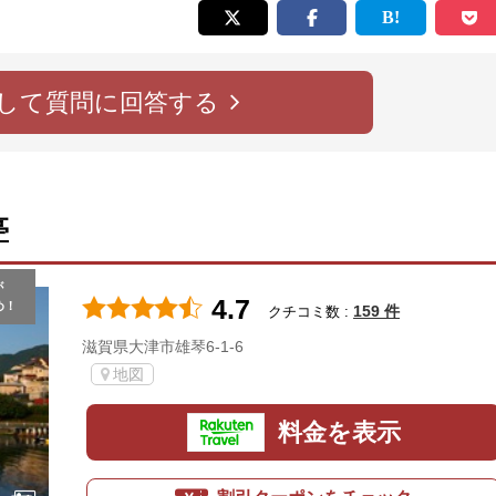
して質問に回答する
亭
が
4.7
め！
159 件
クチコミ数 :
滋賀県大津市雄琴6-1-6
地図
料金を表示