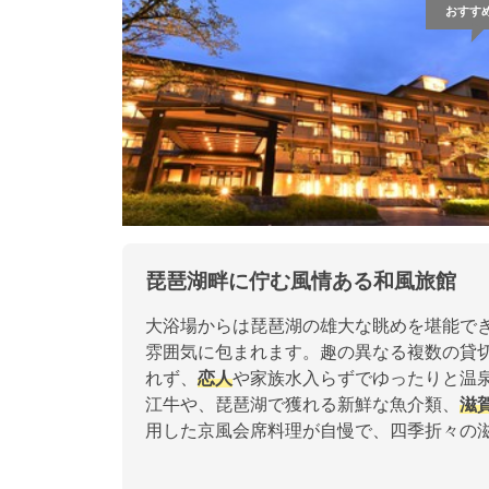
おすす
琵琶湖畔に佇む風情ある和風旅館
大浴場からは琵琶湖の雄大な眺めを堪能で
雰囲気に包まれます。趣の異なる複数の貸
れず、
恋人
や家族水入らずでゆったりと温
江牛や、琵琶湖で獲れる新鮮な魚介類、
滋
用した京風会席料理が自慢で、四季折々の