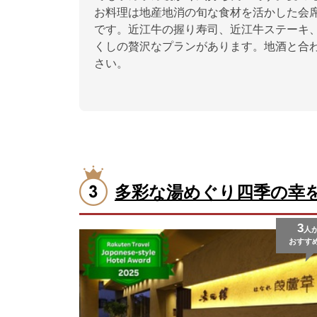
お料理は地産地消の旬な食材を活かした会
です。近江牛の握り寿司、近江牛ステーキ
くしの贅沢なプランがあります。地酒と合
さい。
多彩な湯めぐり四季の幸
3
人
おすす