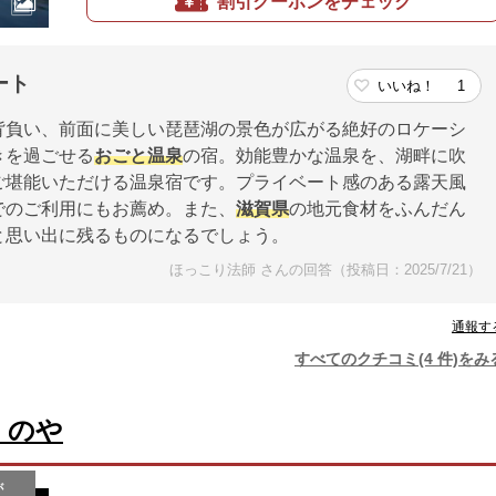
割引クーポンをチェック
ート
いいね！
1
背負い、前面に美しい琵琶湖の景色が広がる絶好のロケーシ
きを過ごせる
おごと温泉
の宿。効能豊かな温泉を、湖畔に吹
ご堪能いただける温泉宿です。プライベート感のある露天風
でのご利用にもお薦め。また、
滋賀県
の地元食材をふんだん
と思い出に残るものになるでしょう。
ほっこり法師 さんの回答（投稿日：2025/7/21）
通報す
すべてのクチコミ(4 件)をみ
くのや
が