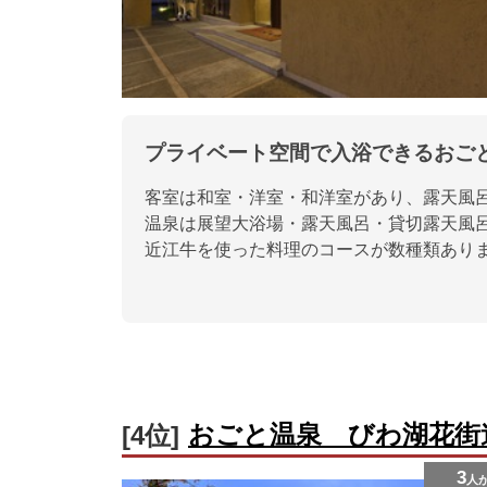
プライベート空間で入浴できるおご
客室は和室・洋室・和洋室があり、露天風
温泉は展望大浴場・露天風呂・貸切露天風
近江牛を使った料理のコースが数種類あり
おごと温泉 びわ湖花街
[4位]
3
人