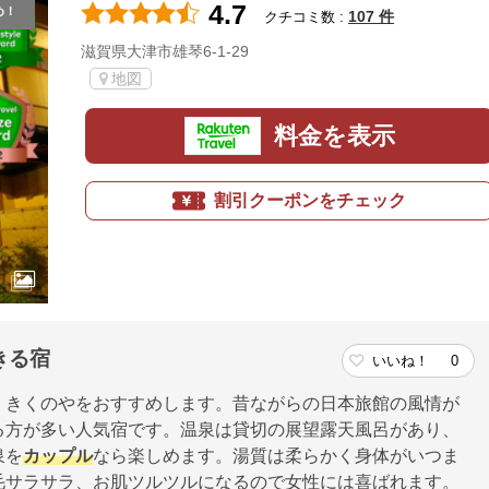
4.7
め！
107 件
クチコミ数 :
滋賀県大津市雄琴6-1-29
地図
料金を表示
割引クーポンをチェック
きる宿
いいね！
0
、きくのやをおすすめします。昔ながらの日本旅館の風情が
る方が多い人気宿です。温泉は貸切の展望露天風呂があり、
泉を
カップル
なら楽しめます。湯質は柔らかく身体がいつま
毛サラサラ、お肌ツルツルになるので女性には喜ばれます。