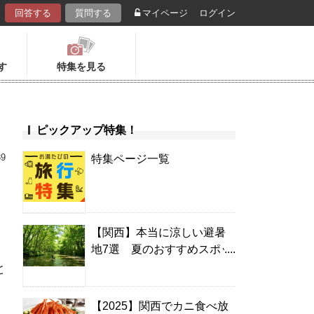
回答する
質問する
マイページ
ログイン
す
特集を見る
ピックアップ特集！
39
特集ページ一覧
【関西】本当に涼しい避暑
地7選 夏のおすすめスポッ
ト＆温泉宿
と
【2025】関西でカニ食べ放