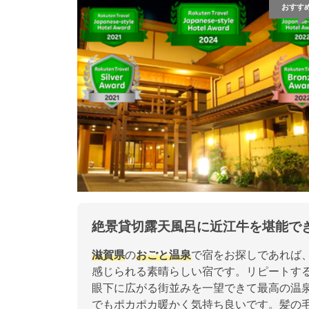
おすす
絶景貸切露天風呂に近江牛を堪能で
滋賀県
の
おごと温泉
で宿をお探しであれば
感じられる素晴らしい宿です。リピートす
眼下に広がる街並みを一望できて最高の温
でもポカポカ暖かく気持ち良いです。髪の