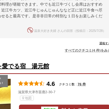
席料理が堪能できます。中でも近江牛づくし会席はおすすめ
、近江牛カツ、近江牛じゅんじゅんななど正に近江牛食べ尽
わせると最高です。是非非日常の特別な１日をお楽しみくだ
温泉大好き夫婦 さんの回答（投稿日：2025/7/28）
通報す
すべてのクチコミ(4 件)をみ
を愛でる宿 湯元館
が
4.6
め！
76 件
クチコミ数 :
滋賀県大津市苗鹿2-30-7
地図