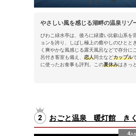
やさしい風を感じる湖畔の温泉リゾ
びわこ緑水亭は、後ろに緑濃い比叡山系を
ョンを誇り、しばし極上の癒やしのひとと
く爽やかな風感じる露天風呂などで存分に
呂付き客室も備え、
恋人
同士など
カップル
に使ったお食事も評判。この
夏休み
はきっ
おごと温泉 暖灯館 き
4
人