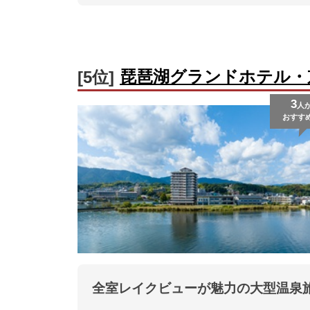
琵琶湖グランドホテル・
[5位]
3
人
おすす
全室レイクビューが魅力の大型温泉