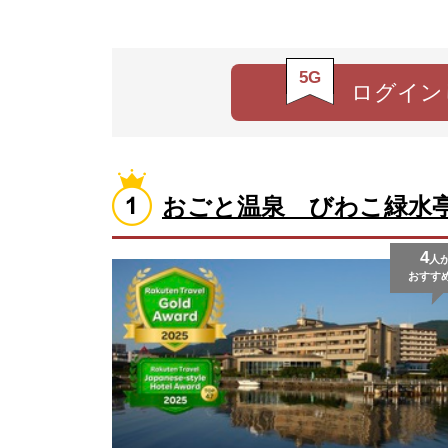
5G
ログイン
おごと温泉 びわこ緑水
4
人
おすす