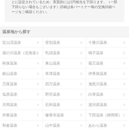
とに設定されているため、実質的には1円相当を下回ります。（一部
下回らない場合もございます）詳細は各パートナー毎の交換詳細ペ
ージをご確認ください。
温泉地から探す
定山渓温泉
登別温泉
十勝川温泉
湯の川温泉（北海道）
乳頭温泉
鳴子温泉
秋保温泉
東山温泉
蔵王温泉
銀山温泉
草津温泉
伊香保温泉
万座温泉
四万温泉
鬼怒川温泉
塩原温泉
野沢温泉
白骨温泉
月岡温泉
石和温泉
湯河原温泉
伊東温泉
修善寺温泉
下田温泉（静岡県）
和倉温泉
山中温泉
あわら温泉