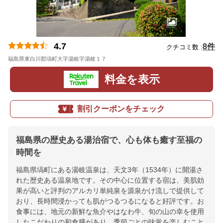
4.7
8件
クチコミ数 :
福島県東白川郡塙町大字湯岐字湯岐１７
地図
料金を表示
割引クーポンをチェック
福島県の歴史ある湯治宿で、心も体も癒す至福の
時間を
福島県塙町にある湯岐温泉は、天文3年（1534年）に開湯さ
れた歴史ある温泉地です。その中心に位置する宿は、美肌効
果が高いと評判のアルカリ単純泉を源泉かけ流しで提供して
おり、長時間浸かっても肌がつるつるになると好評です。お
食事には、地元の新鮮な魚介やはなわ牛、旬の山の幸を使用
したこだわりの和食膳があり、季節ごとの味覚を楽しむこと