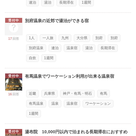
連泊
湯治
長期滞在
1週間
別府温泉の近郊で湯治ができる宿
受付中
1人
一人旅
九州
大分県
別府
別府
17
回答
別府温泉
連泊
温泉宿
湯治
長期滞在
自炊
1週間
有馬温泉でワーケーション利用が出来る温泉宿
受付中
近畿
兵庫県
神戸・有馬・明石
有馬
16
回答
有馬温泉
温泉
温泉宿
ワーケーション
1週間
湯布院 10,000円以内で泊まれる長期滞在におすすめ
受付中