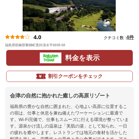
4.0
4件
クチコミ数 :
福島県耶麻郡磐梯町更科清水平6838-68
地図
料金を表示
割引クーポンをチェック
会津の自然に抱かれた癒しの高原リゾート
福島県の豊かな自然に囲まれた、心地よい高原に位置するこ
の宿は、仕事と休息を兼ね備えたワーケーションに最適で
す。Wi-Fi完備で、仕事もスムーズに行える環境が整っていま
す。源泉かけ流しの温泉は「美肌の湯」として知られ、一日
の疲れを癒やします。レストランでは地元の食材を活かした
料理を楽しめ、四季折々の景色と共に食事ができます。アク