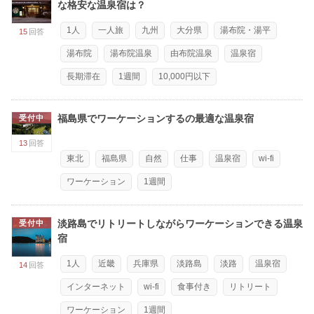
な格安な温泉宿は？
1人
一人旅
九州
大分県
湯布院・湯平
15
回答
湯布院
湯布院温泉
由布院温泉
温泉宿
長期滞在
1週間
10,000円以下
福島県でワーケーションするの最適な温泉宿
受付中
13
回答
東北
福島県
自然
仕事
温泉宿
wi-fi
ワーケーション
1週間
淡路島でリトリートしながらワーケーションできる温泉
受付中
宿
1人
近畿
兵庫県
淡路島
淡路
温泉宿
14
回答
インターネット
wi-fi
食事付き
リトリート
ワーケーション
1週間