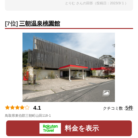
とりむ さんの回答（投稿日：2023/3/ 1 ）
[7位]
三朝温泉桃園館
4.1
5件
クチコミ数 :
鳥取県東伯郡三朝町山田118-1
地図
料金を表示