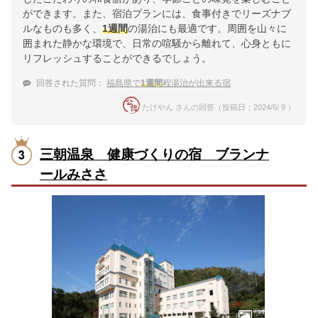
ができます。また、宿泊プランには、食事付きでリーズナブ
ルなものも多く、
1週間
の湯治にも最適です。周囲を山々に
囲まれた静かな環境で、日常の喧騒から離れて、心身ともに
リフレッシュすることができるでしょう。
回答された質問：
福島県で
1週間
程湯治が出来る宿
たけやん さんの回答（投稿日：2024/6/ 9 ）
三朝温泉 健康づくりの宿 ブランナ
ールみささ