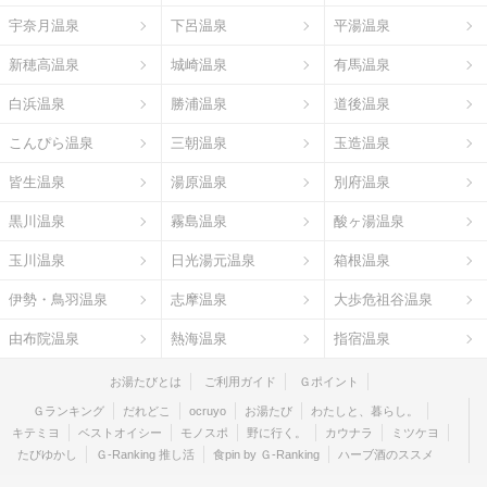
宇奈月温泉
下呂温泉
平湯温泉
新穂高温泉
城崎温泉
有馬温泉
白浜温泉
勝浦温泉
道後温泉
こんぴら温泉
三朝温泉
玉造温泉
皆生温泉
湯原温泉
別府温泉
黒川温泉
霧島温泉
酸ヶ湯温泉
玉川温泉
日光湯元温泉
箱根温泉
伊勢・鳥羽温泉
志摩温泉
大歩危祖谷温泉
由布院温泉
熱海温泉
指宿温泉
お湯たびとは
ご利用ガイド
Ｇポイント
Ｇランキング
だれどこ
ocruyo
お湯たび
わたしと、暮らし。
キテミヨ
ベストオイシー
モノスポ
野に行く。
カウナラ
ミツケヨ
たびゆかし
Ｇ-Ranking 推し活
食pin by Ｇ-Ranking
ハーブ酒のススメ