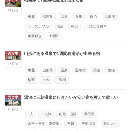
21
回答
東北
福島県
温泉
食事
連泊
温泉宿
リーズナブル
湯治
格安
一泊二食付き
食事付き
1週間
山形にある温泉で1週間程湯治が出来る宿
受付中
15
回答
東北
山形県
温泉
温泉宿
湯治
腰痛
格安
自炊
1週間
湯治に三朝温泉に行きたいが安い宿を教えて欲しい
受付中
26
回答
1人
一人旅
山陰・山陽
鳥取県
倉吉・三朝・湯梨浜
三朝
三朝温泉
素泊まり