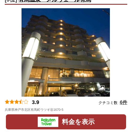
3.9
6件
クチコミ数 :
兵庫県神戸市北区有馬町ウツギ谷1670-5
地図
料金を表示