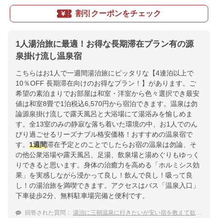
割引クーポンをチェック
1人湯治旅に最適！お得な長期滞在プラン有の源
泉掛け流し温泉宿
こちらはお1人で一週間湯治旅にピッタリな【4連泊以上で
10％OFF 長期滞在向けのお得なプラン！】があります。ご
希望の素泊まりでお部屋は和室・洋室から色々選択でき最安
値は和室8畳で1泊税込6,570円から宿泊できます。温泉は勿
論源泉掛け流しで露天風呂と大浴場にて湯浴みを愉しめま
す。全13室のみの静寂な落ち着いた環境の中、お1人でのん
びり過ごせるリーズナブル格安価格！おすすめの温泉宿で
す。
1週間
滞在予定とのことでしたらお宿の温泉は勿論、そ
の他公衆浴場や露天風呂、足湯、飲泉場と湯めぐりもゆっく
りできると思います。身体の治癒力を高める「ホルミシス効
果」を実感しながら浸かって良し！飲んで良し！吸って良
し！の湯治旅を満喫できます。アクセスはバス「温泉入口」
下車徒歩2分、無料駐車場完備と便利です。
回答された質問：
湯治に三朝温泉に行きたいが安い宿を教えて欲しい