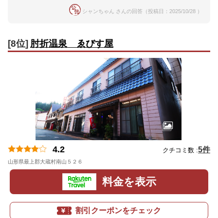
シャンちゃん さんの回答（投稿日：2025/10/28 ）
[8位]
肘折温泉 ゑびす屋
4.2
5件
クチコミ数 :
山形県最上郡大蔵村南山５２６
地図
料金を表示
割引クーポンをチェック