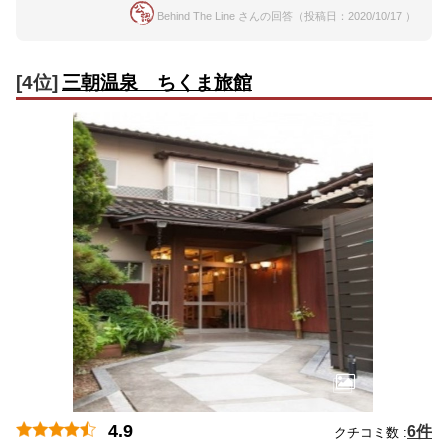
Behind The Line さんの回答（投稿日：2020/10/17 ）
[4位]
三朝温泉 ちくま旅館
4.9
6件
クチコミ数 :