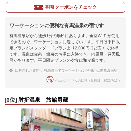
割引クーポンをチェック
ワーケーションに便利な有馬温泉の宿です
有馬温泉駅から徒歩1分の場所にあります。全室Wi-Fiが使用
できるので、ワーケーションに適しています。平日は平日限
定プランがスタンダードプランより2,000円ほど安くてお得
です。温泉は金泉・銀泉のお湯に入浴でき、内風呂・露天風
呂があります。平日限定プランの夕食は和食膳です。
回答された質問：
有馬温泉でワーケーション利用が出来る温泉宿
ずんたこす さんの回答（投稿日：2025/7/17 ）
[6位]
肘折温泉 旅館勇蔵