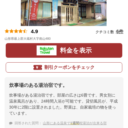
4.9
6件
クチコミ数 :
山形県最上郡大蔵村大字南山480
地図
料金を表示
割引クーポンをチェック
炊事場のある湯治宿です。
炊事場がある湯治宿です。部屋の広さは6畳です。男女別に
温泉風呂があり、24時間入浴が可能です。貸切風呂が、平成
30年に2階に設置されました。野菜は、自家栽培の物を使っ
ています。
回答された質問：
山形にある温泉で
1週間
程湯治が出来る宿