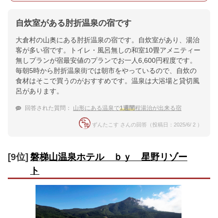
自炊室がある肘折温泉の宿です
大倉村の山奥にある肘折温泉の宿です。自炊室があり、湯治
客が多い宿です。トイレ・風呂無しの和室10畳アメニティー
無しプランが宿最安値のプランでお一人6,600円程度です。
毎朝5時から肘折温泉街では朝市をやっているので、自炊の
食材はそこで買うのがおすすめです。温泉は大浴場と貸切風
呂があります。
回答された質問：
山形にある温泉で
1週間
程湯治が出来る宿
ずんたこす さんの回答（投稿日：2025/6/ 2 ）
[9位]
磐梯山温泉ホテル ｂｙ 星野リゾー
ト