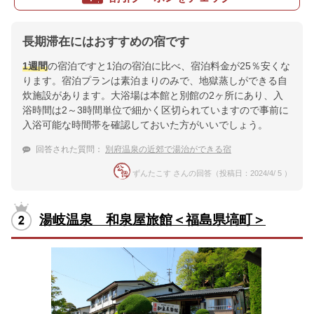
長期滞在にはおすすめの宿です
1週間
の宿泊ですと1泊の宿泊に比べ、宿泊料金が25％安くな
ります。宿泊プランは素泊まりのみで、地獄蒸しができる自
炊施設があります。大浴場は本館と別館の2ヶ所にあり、入
浴時間は2～3時間単位で細かく区切られていますので事前に
入浴可能な時間帯を確認しておいた方がいいでしょう。
回答された質問：
別府温泉の近郊で湯治ができる宿
ずんたこす さんの回答（投稿日：2024/4/ 5 ）
湯岐温泉 和泉屋旅館＜福島県塙町＞