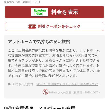
鳥取県東伯郡三朝町山田121-1
地図
料金を表示
割引クーポンをチェック
アットホームで気持ちの良い旅館
ここは三朝温泉の散策にも便利な場所にあり、アットホーム
な雰囲気が魅力の旅館です。素泊まりなら7,000円までで利
用できるプランがあり、連泊ならさらに割引きも期待できま
す。全体に清潔で部屋もお風呂も気持ちよく過ごせます。お
風呂は温泉かけ流しで体の芯まで暖まるとても体に良いお湯
ですので、湯治には最適の旅館だと思います。
回答された質問：
湯治に三朝温泉に行きたいが安い宿を教えて欲しい
hahata さんの回答（投稿日：2020/10/17 ）
[5位]
有馬温泉 メルヴェール有馬