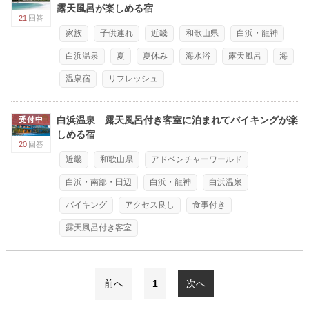
露天風呂が楽しめる宿
21
回答
家族
子供連れ
近畿
和歌山県
白浜・龍神
白浜温泉
夏
夏休み
海水浴
露天風呂
海
温泉宿
リフレッシュ
白浜温泉 露天風呂付き客室に泊まれてバイキングが楽
受付中
しめる宿
20
回答
近畿
和歌山県
アドベンチャーワールド
白浜・南部・田辺
白浜・龍神
白浜温泉
バイキング
アクセス良し
食事付き
露天風呂付き客室
前へ
1
次へ