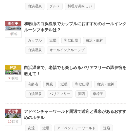
白浜温泉
グルメ
料理が美味しい
和歌山の白浜温泉でカップルにおすすめのオールインク
受付中
ルーシブホテルは？
9
回答
カップル
近畿
和歌山県
白浜・龍神
白浜温泉
オールインクルーシブ
白浜温泉で、老親でも楽しめるバリアフリーの温泉宿を
解決
教えて！
30
回答
高齢者
両親
近畿
和歌山県
白浜・龍神
白浜温泉
バリアフリー
関西
車椅子
アドベンチャーワールド周辺で送迎と温泉があるおすす
受付中
めのホテル
19
回答
友達
近畿
アドベンチャーワールド
送迎