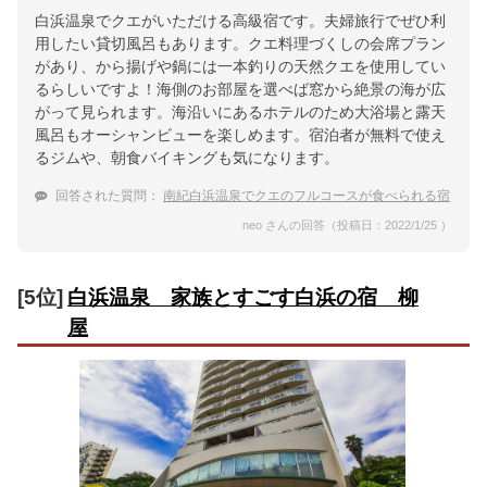
白浜温泉でクエがいただける高級宿です。夫婦旅行でぜひ利
用したい貸切風呂もあります。クエ料理づくしの会席プラン
があり、から揚げや鍋には一本釣りの天然クエを使用してい
るらしいですよ！海側のお部屋を選べば窓から絶景の海が広
がって見られます。海沿いにあるホテルのため大浴場と露天
風呂もオーシャンビューを楽しめます。宿泊者が無料で使え
るジムや、朝食バイキングも気になります。
回答された質問：
南紀白浜温泉でクエのフルコースが食べられる宿
neo さんの回答（投稿日：2022/1/25 ）
[5位]
白浜温泉 家族とすごす白浜の宿 柳
屋