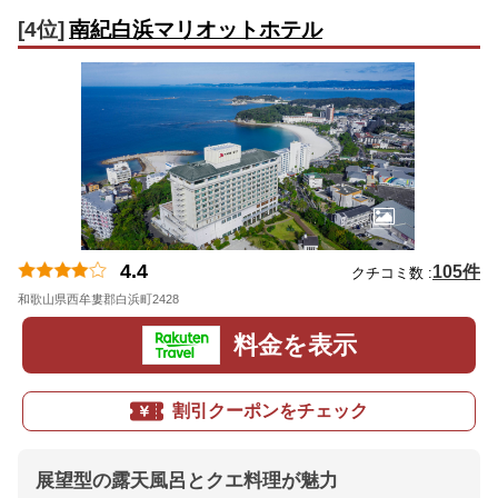
[4位]
南紀白浜マリオットホテル
4.4
105件
クチコミ数 :
和歌山県西牟婁郡白浜町2428
地図
料金を表示
割引クーポンをチェック
展望型の露天風呂とクエ料理が魅力