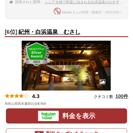
回答された質問：
シニア夫婦で和室に泊まれる白浜温泉のおすすめ宿を教えてください。
hahata さんの回答（投稿日：2022/2/10 ）
[6位]
紀州・白浜温泉 むさし
4.3
100件
クチコミ数 :
和歌山県西牟婁郡白浜町868
地図
料金を表示