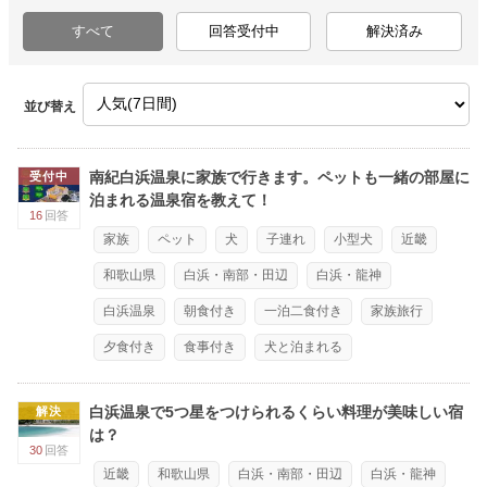
すべて
回答受付中
解決済み
並び替え
南紀白浜温泉に家族で行きます。ペットも一緒の部屋に
受付中
泊まれる温泉宿を教えて！
16
回答
家族
ペット
犬
子連れ
小型犬
近畿
和歌山県
白浜・南部・田辺
白浜・龍神
白浜温泉
朝食付き
一泊二食付き
家族旅行
夕食付き
食事付き
犬と泊まれる
白浜温泉で5つ星をつけられるくらい料理が美味しい宿
解決
は？
30
回答
近畿
和歌山県
白浜・南部・田辺
白浜・龍神