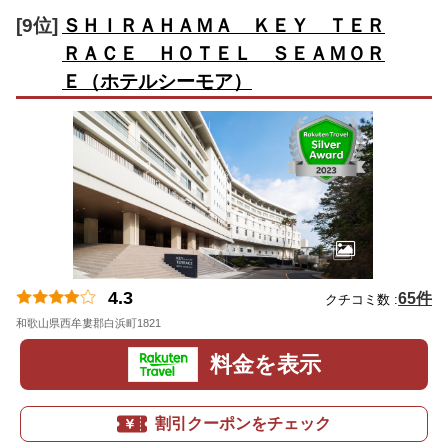
[9位]
ＳＨＩＲＡＨＡＭＡ ＫＥＹ ＴＥＲ
ＲＡＣＥ ＨＯＴＥＬ ＳＥＡＭＯＲ
Ｅ（ホテルシーモア）
4.3
65件
クチコミ数 :
和歌山県西牟婁郡白浜町1821
地図
料金を表示
割引クーポンをチェック