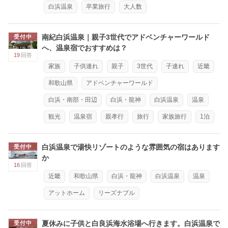
白浜温泉
卒業旅行
大人数
南紀白浜温泉｜親子3世代でアドベンチャーワールド
受付中
へ、温泉宿でおすすめは？
19
回答
家族
子供連れ
親子
3世代
子連れ
近畿
和歌山県
アドベンチャーワールド
白浜・南部・田辺
白浜・龍神
白浜温泉
温泉
観光
温泉宿
親孝行
旅行
家族旅行
1泊
白浜温泉で湯快リゾートのような雰囲気の宿はあります
受付中
か
16
回答
近畿
和歌山県
白浜・龍神
白浜温泉
温泉
アットホーム
リーズナブル
夏休みに子供と白良浜海水浴場へ行きます。白浜温泉で
受付中