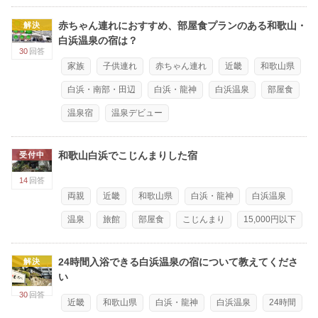
赤ちゃん連れにおすすめ、部屋食プランのある和歌山・
解決
白浜温泉の宿は？
30
回答
家族
子供連れ
赤ちゃん連れ
近畿
和歌山県
白浜・南部・田辺
白浜・龍神
白浜温泉
部屋食
温泉宿
温泉デビュー
和歌山白浜でこじんまりした宿
受付中
14
回答
両親
近畿
和歌山県
白浜・龍神
白浜温泉
温泉
旅館
部屋食
こじんまり
15,000円以下
24時間入浴できる白浜温泉の宿について教えてくださ
解決
い
30
回答
近畿
和歌山県
白浜・龍神
白浜温泉
24時間