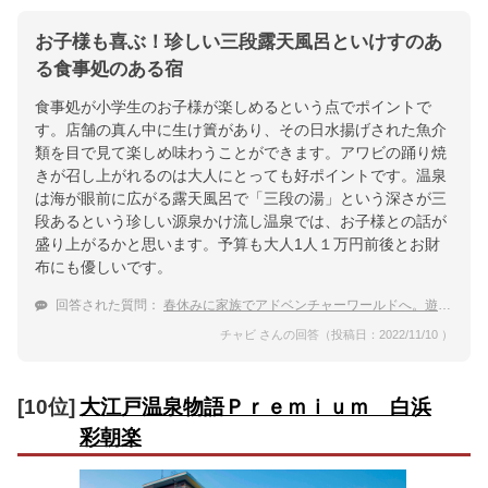
お子様も喜ぶ！珍しい三段露天風呂といけすのあ
る食事処のある宿
食事処が小学生のお子様が楽しめるという点でポイントで
す。店舗の真ん中に生け簀があり、その日水揚げされた魚介
類を目で見て楽しめ味わうことができます。アワビの踊り焼
きが召し上がれるのは大人にとっても好ポイントです。温泉
は海が眼前に広がる露天風呂で「三段の湯」という深さが三
段あるという珍しい源泉かけ流し温泉では、お子様との話が
盛り上がるかと思います。予算も大人1人１万円前後とお財
布にも優しいです。
回答された質問：
春休みに家族でアドベンチャーワールドへ。遊んだあとは温泉に入りたい！
チャビ さんの回答（投稿日：2022/11/10 ）
[10位]
大江戸温泉物語Ｐｒｅｍｉｕｍ 白浜
彩朝楽