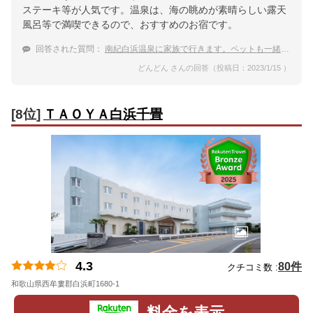
ステーキ等が人気です。温泉は、海の眺めが素晴らしい露天
風呂等で満喫できるので、おすすめのお宿です。
回答された質問：
南紀白浜温泉に家族で行きます。ペットも一緒の部屋に泊まれる温泉宿を教えて！
どんどん さんの回答（投稿日：2023/1/15 ）
[8位]
ＴＡＯＹＡ白浜千畳
4.3
80件
クチコミ数 :
和歌山県西牟婁郡白浜町1680-1
地図
料金を表示