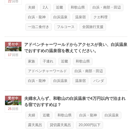
22
回答
夫婦
2人
近畿
和歌山県
白浜・南部・田辺
白浜・龍神
白浜温泉
温泉宿
クエ料理
一泊二食付き
フルコース
全国旅行支援
アドベンチャーワールドからアクセスが良い、白浜温泉
受付中
でおすすめの温泉宿を教えてください。
17
回答
家族
子連れ
近畿
和歌山県
アドベンチャーワールド
白浜・南部・田辺
白浜・龍神
白浜温泉
温泉宿
パンダ
夫婦水入らず、和歌山の白浜温泉で4万円以内で泊まれ
受付中
る宿でおすすめは？
25
回答
夫婦
近畿
和歌山県
白浜・龍神
白浜温泉
露天風呂
貸切露天風呂
20,000円以下