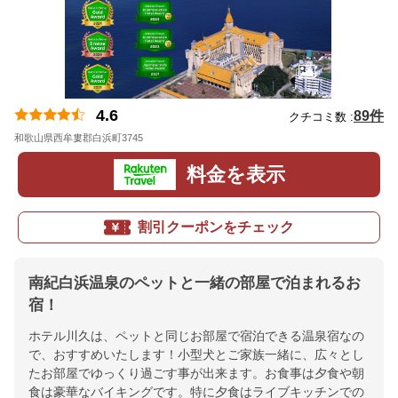
4.6
89件
クチコミ数 :
和歌山県西牟婁郡白浜町3745
地図
料金を表示
割引クーポンをチェック
南紀白浜温泉のペットと一緒の部屋で泊まれるお
宿！
ホテル川久は、ペットと同じお部屋で宿泊できる温泉宿なの
で、おすすめいたします！小型犬とご家族一緒に、広々とし
たお部屋でゆっくり過ごす事が出来ます。お食事は夕食や朝
食は豪華なバイキングです。特に夕食はライブキッチンでの