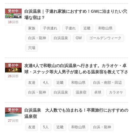
白浜温泉｜子連れ家族におすすめ！GWに泊まりたい穴
受付中
場な宿は？
18
回答
家族
子供連れ
子連れ
近畿
和歌山県
白浜・龍神
白浜温泉
GW
ゴールデンウィーク
穴場
友達4人で和歌山の白浜温泉へ行きます。カラオケ・卓
受付中
球・スナック等大人男子が楽しめる温泉宿を教えて下さ
26
回答
い
友達
4人
近畿
和歌山県
白浜・南部・田辺
白浜・龍神
白浜温泉
温泉宿
卓球
カラオケ
白浜温泉 大人数でも泊まれる！卒業旅行におすすめの
受付中
温泉宿
27
回答
友達
5人
近畿
和歌山県
白浜・龍神