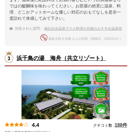
ではの醍醐味を味わってください。お部屋の絶景に温泉、料
理、どこかアットホームな優しい対応のおもてなしを是非一
度訪れて体感してみて下さい。
回答された質問：
南紀白浜温泉でクエ料理が自慢のおすすめ温泉宿
温泉大好き夫婦 さんの回答（投稿日：2022/2/14 ）
浜千鳥の湯 海舟（共立リゾート）
4.4
188件
クチコミ数 :