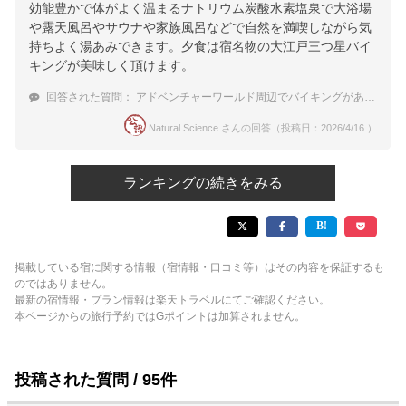
効能豊かで体がよく温まるナトリウム炭酸水素塩泉で大浴場
や露天風呂やサウナや家族風呂などで自然を満喫しながら気
持ちよく湯あみできます。夕食は宿名物の大江戸三つ星バイ
キングが美味しく頂けます。
回答された質問：
アドベンチャーワールド周辺でバイキングがある子連れにおすすめの温泉宿
Natural Science さんの回答（投稿日：2026/4/16 ）
ランキングの続きをみる
掲載している宿に関する情報（宿情報・口コミ等）はその内容を保証するも
のではありません。
最新の宿情報・プラン情報は楽天トラベルにてご確認ください。
本ページからの旅行予約ではGポイントは加算されません。
投稿された質問 / 95件