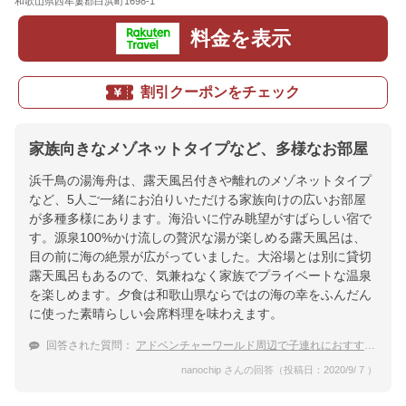
和歌山県西牟婁郡白浜町1698-1
地図
料金を表示
割引クーポンをチェック
家族向きなメゾネットタイプなど、多様なお部屋
浜千鳥の湯海舟は、露天風呂付きや離れのメゾネットタイプ
など、5人ご一緒にお泊りいただける家族向けの広いお部屋
が多種多様にあります。海沿いに佇み眺望がすばらしい宿で
す。源泉100%かけ流しの贅沢な湯が楽しめる露天風呂は、
目の前に海の絶景が広がっていました。大浴場とは別に貸切
露天風呂もあるので、気兼ねなく家族でプライベートな温泉
を楽しめます。夕食は和歌山県ならではの海の幸をふんだん
に使った素晴らしい会席料理を味わえます。
回答された質問：
アドベンチャーワールド周辺で子連れにおすすめの温泉宿
nanochip さんの回答（投稿日：2020/9/ 7 ）