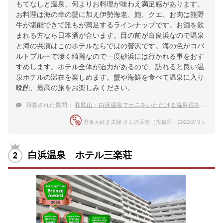
もてなしと温泉、何よりお料理が味わえ満足感があります。
お料理は海の幸の蟹に加え伊勢海老、鮑、クエ、お肉は熊野
牛が堪能できて誰もが満足するラインナップです。お酒を飲
まれる方なら日本酒が合います。目の前が白良浜なので温泉
と海の共演はこのホテルならではの贅沢です。海の色がコバ
ルトブルーで凄く綺麗なので一度砂浜には行かれる事をおす
すめします。ホテル全体が迫力があるので、訪れると良い温
泉ホテルの滞在を楽しめます。蟹や海鮮を食べて温泉に入り
晩酌、最高の旅をお楽しみください。
回答された質問：
和歌山・白浜温泉でカニをいただける温泉宿を教えてください。
温泉大好き夫婦 さんの回答（投稿日：2022/2/ 9 ）
白浜温泉 ホテル三楽荘