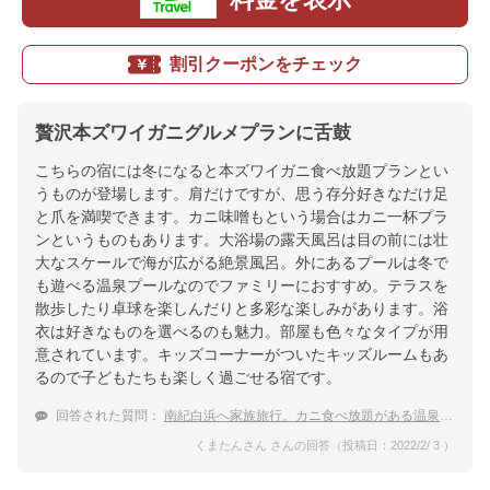
割引クーポンをチェック
贅沢本ズワイガニグルメプランに舌鼓
こちらの宿には冬になると本ズワイガニ食べ放題プランとい
うものが登場します。肩だけですが、思う存分好きなだけ足
と爪を満喫できます。カニ味噌もという場合はカニ一杯プラ
ンというものもあります。大浴場の露天風呂は目の前には壮
大なスケールで海が広がる絶景風呂。外にあるプールは冬で
も遊べる温泉プールなのでファミリーにおすすめ。テラスを
散歩したり卓球を楽しんだりと多彩な楽しみがあります。浴
衣は好きなものを選べるのも魅力。部屋も色々なタイプが用
意されています。キッズコーナーがついたキッズルームもあ
るので子どもたちも楽しく過ごせる宿です。
回答された質問：
南紀白浜へ家族旅行。カニ食べ放題がある温泉宿をおしえて！
くまたんさん さんの回答（投稿日：2022/2/ 3 ）