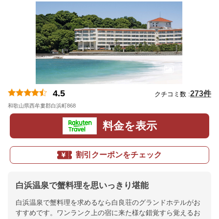
4.5
273件
クチコミ数 :
和歌山県西牟婁郡白浜町868
地図
料金を表示
割引クーポンをチェック
白浜温泉で蟹料理を思いっきり堪能
白浜温泉で蟹料理を求めるなら白良荘のグランドホテルがお
すすめです。ワンランク上の宿に来た様な錯覚すら覚えるお