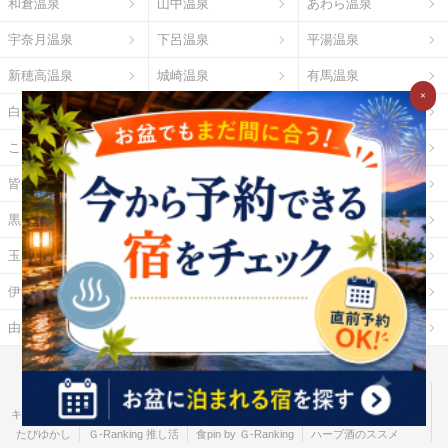
和倉温泉
山中温泉
あわら温泉
宇奈月温泉
下呂温泉
平湯温泉
新穂高温泉
城崎温泉
有馬温泉
×
白浜温泉
勝浦温泉
道後温泉
こんぴら温泉
三朝温泉
玉造温泉
皆生温泉
湯原温泉
別府温泉
黒川温泉
霧島温泉
酸ヶ湯温泉
玉川温泉
日光湯元温泉
箱根温泉
伊勢・鳥羽温泉
志摩温泉
大歩危祖谷温泉
由布院温泉
熱海温泉
指宿温泉
お湯たびとは
ご利用ガイド
Ｇポイント
Ｇランキング
だれどこ
ocruyo
お湯たび
わたしと、暮らし。
キテミヨ
ベストオイシー
モノスポ
野に行く。
カウナラ
ミツケヨ
たびゆかし
Ｇ-Ranking 推し活
食pin by Ｇ-Ranking
ハーブ酒のススメ