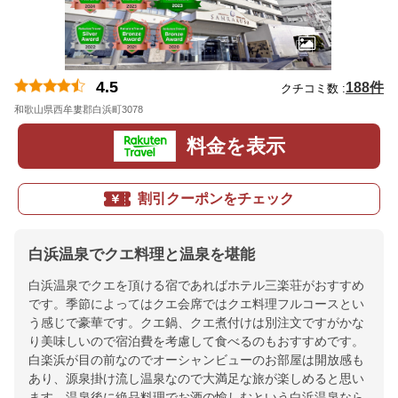
4.5
188件
クチコミ数 :
和歌山県西牟婁郡白浜町3078
地図
料金を表示
割引クーポンをチェック
白浜温泉でクエ料理と温泉を堪能
白浜温泉でクエを頂ける宿であればホテル三楽荘がおすすめ
です。季節によってはクエ会席ではクエ料理フルコースとい
う感じで豪華です。クエ鍋、クエ煮付けは別注文ですがかな
り美味しいので宿泊費を考慮して食べるのもおすすめです。
白楽浜が目の前なのでオーシャンビューのお部屋は開放感も
あり、源泉掛け流し温泉なので大満足な旅が楽しめると思い
ます。温泉後に絶品料理でお酒の愉しむという白浜温泉なら