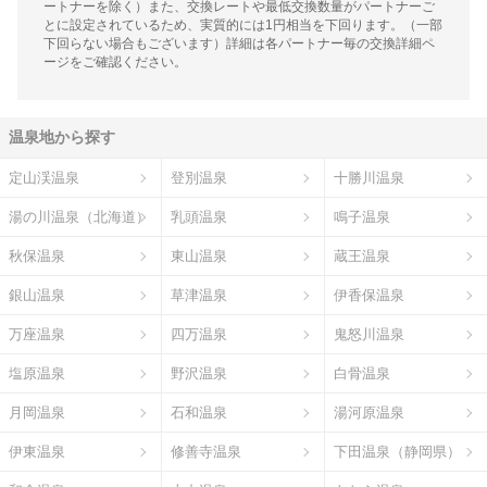
ートナーを除く）また、交換レートや最低交換数量がパートナーご
とに設定されているため、実質的には1円相当を下回ります。（一部
下回らない場合もございます）詳細は各パートナー毎の交換詳細ペ
ージをご確認ください。
温泉地から探す
定山渓温泉
登別温泉
十勝川温泉
湯の川温泉（北海道）
乳頭温泉
鳴子温泉
秋保温泉
東山温泉
蔵王温泉
銀山温泉
草津温泉
伊香保温泉
万座温泉
四万温泉
鬼怒川温泉
塩原温泉
野沢温泉
白骨温泉
月岡温泉
石和温泉
湯河原温泉
伊東温泉
修善寺温泉
下田温泉（静岡県）