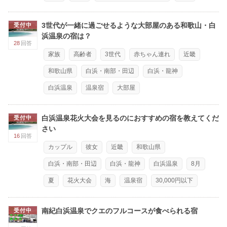
3世代が一緒に過ごせるような大部屋のある和歌山・白
受付中
浜温泉の宿は？
28
回答
家族
高齢者
3世代
赤ちゃん連れ
近畿
和歌山県
白浜・南部・田辺
白浜・龍神
白浜温泉
温泉宿
大部屋
白浜温泉花火大会を見るのにおすすめの宿を教えてくだ
受付中
さい
16
回答
カップル
彼女
近畿
和歌山県
白浜・南部・田辺
白浜・龍神
白浜温泉
8月
夏
花火大会
海
温泉宿
30,000円以下
南紀白浜温泉でクエのフルコースが食べられる宿
受付中