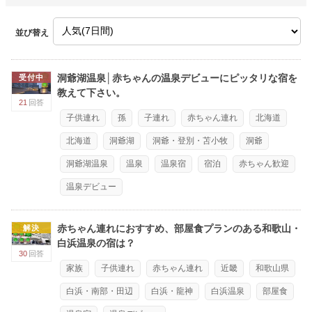
並び替え
洞爺湖温泉│赤ちゃんの温泉デビューにピッタリな宿を
受付中
教えて下さい。
21
回答
子供連れ
孫
子連れ
赤ちゃん連れ
北海道
北海道
洞爺湖
洞爺・登別・苫小牧
洞爺
洞爺湖温泉
温泉
温泉宿
宿泊
赤ちゃん歓迎
温泉デビュー
赤ちゃん連れにおすすめ、部屋食プランのある和歌山・
解決
白浜温泉の宿は？
30
回答
家族
子供連れ
赤ちゃん連れ
近畿
和歌山県
白浜・南部・田辺
白浜・龍神
白浜温泉
部屋食