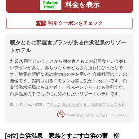
料金を表示
割引クーポンをチェック
朝夕ともに部屋食プランがある白浜温泉のリゾー
トホテル
創業70周年ということから朝夕食ともにお部屋食という嬉し
いプランがあり、赤ちゃんや子どもさん連れにぴったりで
す。地元の新鮮な海の幸や山の幸を用いた会席料理はここの
自慢です。館内は明るくモダンな雰囲気がいっぱいです。白
良浜海水浴場にもほど近く、観光やレジャーにも便利です。
白浜温泉の中でも特にお奨めしたいリゾートホテルです。
回答された質問：
赤ちゃん連れにおすすめ、部屋食プランのある和歌山・白浜温泉の宿は？
hahata さんの回答（投稿日：2025/5/ 6 ）
[4位]
白浜温泉 家族とすごす白浜の宿 柳