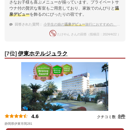
さなお子様も喜ぶメニューが揃っています。プライベートサ
ウナ付の贅沢な客室もご用意しており、家族でのんびりと
温
泉デビュー
を飾るのにぴったりの宿です。
回答された質問：
小学生の娘の
温泉デビュー
旅行におすすめの、阿寒湖温泉の宿を教えてください。
たけやん さんの回答（投稿日：2024/4/22 ）
[7位]
伊東ホテルジュラク
4.6
8件
クチコミ数 :
静岡県伊東市岡281
地図