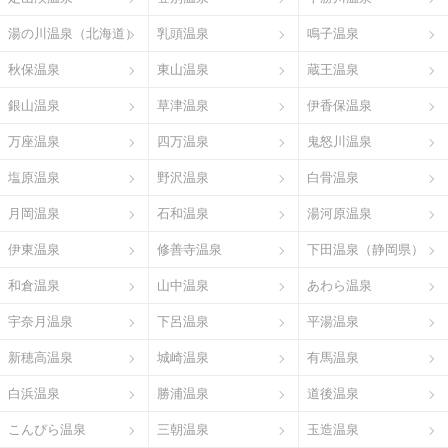
湯の川温泉（北海道）
乳頭温泉
鳴子温泉
秋保温泉
東山温泉
蔵王温泉
銀山温泉
草津温泉
伊香保温泉
万座温泉
四万温泉
鬼怒川温泉
塩原温泉
野沢温泉
白骨温泉
月岡温泉
石和温泉
湯河原温泉
伊東温泉
修善寺温泉
下田温泉（静岡県）
和倉温泉
山中温泉
あわら温泉
宇奈月温泉
下呂温泉
平湯温泉
新穂高温泉
城崎温泉
有馬温泉
白浜温泉
勝浦温泉
道後温泉
こんぴら温泉
三朝温泉
玉造温泉