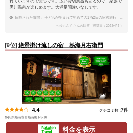
れていますので安心です。広い貸切風呂もあるので、家族で
黒川温泉が楽しめます。大満足間違いなしです。
回答された質問：
子どもが生まれて初めての1泊2日の家族旅行、部屋風呂がある黒川温泉の宿を教えて下さい。
へゆもんて さんの回答（投稿日：2023/4/ 3 ）
[9位]
絶景掛け流しの宿 熱海月右衛門
4.4
7件
クチコミ数 :
静岡県熱海市西熱海町1-5-16
地図
料金を表示