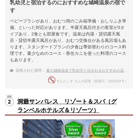
乳幼児と宿泊するのにおすすめな城崎温泉の宿で
す
ベビープランがあり、おむつ用のごみ箱準備・おしりふき準
備、といった対応があります。半露天風呂付きの客室が3タ
イプあり、2食とも部屋食です。温泉は内湯・貸切露天風
呂・貸切半露天風呂があり、おむつ交換台がある風呂場もあ
ります。スタンダードプランの夕食は季節替わりのコース料
理です。量少なめのコース・香住カニを使った料理のコース
もあります。
回答された質問：
夏の城崎温泉で乳幼児と泊まれるおすすめの温泉宿
ずんたこす さんの回答（投稿日：2025/10/ 8 ）
洞爺サンパレス リゾート＆スパ（グ
ランベルホテルズ＆リゾーツ）