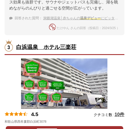
ス効果も抜群です。サウナやジェットバスも完備し、湖を眺
めながらのんびりと過ごせる空間が広がっています。
回答された質問：
洞爺湖温泉│赤ちゃんの
温泉デビュー
にピッタリな宿を教えて下さい。
たけやん さんの回答（投稿日：2024/3/25 ）
白浜温泉 ホテル三楽荘
4.5
10件
クチコミ数 :
和歌山県西牟婁郡白浜町3078
地図