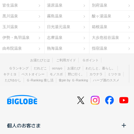
皆生温泉
湯原温泉
別府温泉
黒川温泉
霧島温泉
酸ヶ湯温泉
玉川温泉
日光湯元温泉
箱根温泉
伊勢・鳥羽温泉
志摩温泉
大歩危祖谷温泉
由布院温泉
熱海温泉
指宿温泉
お湯たびとは
ご利用ガイド
Ｇポイント
Ｇランキング
だれどこ
ocruyo
お湯たび
わたしと、暮らし。
キテミヨ
ベストオイシー
モノスポ
野に行く。
カウナラ
ミツケヨ
たびゆかし
Ｇ-Ranking 推し活
食pin by Ｇ-Ranking
ハーブ酒のススメ
個人のお客さま