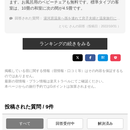
ます。お風呂用のベビーチェアも無料です。標準タイプの客
室は、10畳の和室に次の間が4.5畳です。
回答された質問：
湯河原温泉へ孫を連れて息子夫婦と温泉旅行に行きます、どこかオススメはありますか？
とりむ さんの回答（投稿日：2022/10/31 ）
ランキングの続きをみる
掲載している宿に関する情報（宿情報・口コミ等）はその内容を保証するも
のではありません。
最新の宿情報・プラン情報は楽天トラベルにてご確認ください。
本ページからの旅行予約ではGポイントは加算されません。
投稿された質問 / 9件
すべて
回答受付中
解決済み