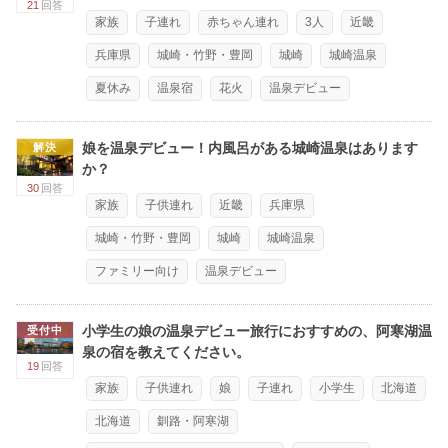
21
回答
家族
子連れ
赤ちゃん連れ
3人
近畿
兵庫県
城崎・竹野・豊岡
城崎
城崎温泉
夏休み
温泉宿
花火
温泉デビュー
娘を温泉デビュー！内風呂がある城崎温泉はあります
解決
か？
30
回答
家族
子供連れ
近畿
兵庫県
城崎・竹野・豊岡
城崎
城崎温泉
ファミリー向け
温泉デビュー
小学生の娘の温泉デビュー旅行におすすめの、阿寒湖温
受付中
泉の宿を教えてください。
19
回答
家族
子供連れ
娘
子連れ
小学生
北海道
北海道
釧路・阿寒湖