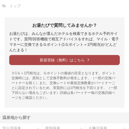
トップ
お湯たびで質問してみませんか？
お湯たびは、みんなが選んだホテルを検索できるホテル予約サイ
トです。質問/回答機能で相互アドバイスをすれば、マイル・電子
マネーに交換できるＧポイント(1Ｇポイント＝1円相当)がどんど
んたまる！
新規登録（無料）はこちら
※1Ｇ＝1円相当は、Ｇポイントの価値の目安となります。ポイント
交換時には、原則として交換手数料が発生します。（一部の交換パ
ートナーを除く）また、交換レートや最低交換数量がパートナーご
とに設定されているため、実質的には1円相当を下回ります。（一部
下回らない場合もございます）詳細は各パートナー毎の交換詳細ペ
ージをご確認ください。
温泉地から探す
定山渓温泉
登別温泉
十勝川温泉