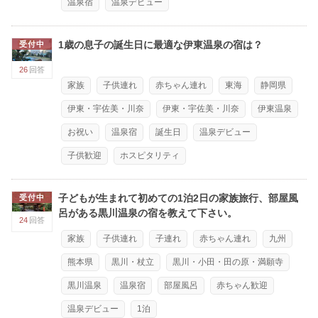
温泉宿
温泉デビュー
1歳の息子の誕生日に最適な伊東温泉の宿は？
受付中
26
回答
家族
子供連れ
赤ちゃん連れ
東海
静岡県
伊東・宇佐美・川奈
伊東・宇佐美・川奈
伊東温泉
お祝い
温泉宿
誕生日
温泉デビュー
子供歓迎
ホスピタリティ
子どもが生まれて初めての1泊2日の家族旅行、部屋風
受付中
呂がある黒川温泉の宿を教えて下さい。
24
回答
家族
子供連れ
子連れ
赤ちゃん連れ
九州
熊本県
黒川・杖立
黒川・小田・田の原・満願寺
黒川温泉
温泉宿
部屋風呂
赤ちゃん歓迎
温泉デビュー
1泊