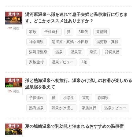
湯河原温泉へ孫を連れて息子夫婦と温泉旅行に行きま
受付中
す、どこかオススメはありますか？
22
回答
家族
子供連れ
孫
3世代
首都圏
神奈川県
湯河原・真鶴・小田原
湯河原・真鶴
湯河原温泉
温泉
温泉宿
泉質
貸切風呂
家族旅行
温泉デビュー
1泊
孫と熱海温泉へ初旅行。源泉かけ流しのお湯が楽しめる
受付中
温泉宿を教えて
25
回答
子供連れ
孫
小学生
東海
静岡県
熱海温泉
源泉かけ流し
家族旅行
温泉デビュー
夏の城崎温泉で乳幼児と泊まれるおすすめの温泉宿
受付中