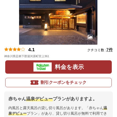
4.1
7件
クチコミ数 :
神奈川県足柄下郡湯河原町宮上361
地図
料金を表示
割引クーポンをチェック
赤ちゃん
温泉デビュー
プランがありますよ。
内風呂と露天風呂の貸し切り風呂があります。「赤ちゃん
温
泉デビュー
プラン」があり、貸し切り風呂が無料で利用でき