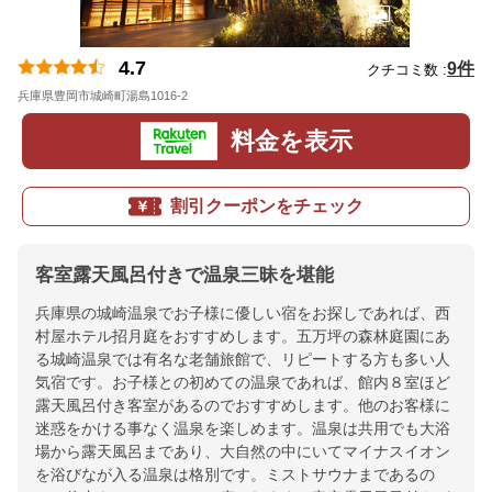
4.7
9件
クチコミ数 :
兵庫県豊岡市城崎町湯島1016-2
地図
料金を表示
割引クーポンをチェック
客室露天風呂付きで温泉三昧を堪能
兵庫県の城崎温泉でお子様に優しい宿をお探しであれば、西
村屋ホテル招月庭をおすすめします。五万坪の森林庭園にあ
る城崎温泉では有名な老舗旅館で、リピートする方も多い人
気宿です。お子様との初めての温泉であれば、館内８室ほど
露天風呂付き客室があるのでおすすめします。他のお客様に
迷惑をかける事なく温泉を楽しめます。温泉は共用でも大浴
場から露天風呂まであり、大自然の中にいてマイナスイオン
を浴びなが入る温泉は格別です。ミストサウナまであるの