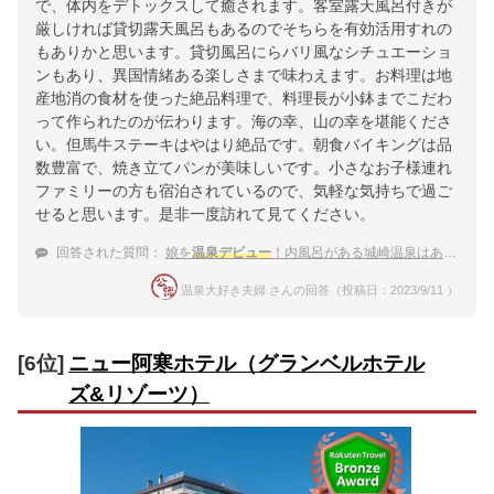
で、体内をデトックスして癒されます。客室露天風呂付きが
厳しければ貸切露天風呂もあるのでそちらを有効活用すれの
もありかと思います。貸切風呂にらバリ風なシチュエーショ
ンもあり、異国情緒ある楽しさまで味わえます。お料理は地
産地消の食材を使った絶品料理で、料理長が小鉢までこだわ
って作られたのが伝わります。海の幸、山の幸を堪能くださ
い。但馬牛ステーキはやはり絶品です。朝食バイキングは品
数豊富で、焼き立てパンが美味しいです。小さなお子様連れ
ファミリーの方も宿泊されているので、気軽な気持ちで過ご
せると思います。是非一度訪れて見てください。
回答された質問：
娘を
温泉デビュー
！内風呂がある城崎温泉はありますか？
温泉大好き夫婦 さんの回答（投稿日：2023/9/11 ）
[6位]
ニュー阿寒ホテル（グランベルホテル
ズ&リゾーツ）