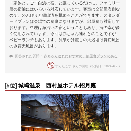
「家族とすごす白浜の宿」と謳っているだけに、ファミリー
層の宿泊にはいろいろ対応しています。客室は全部屋海側な
ので、のんびりと鉛山湾を眺めることができます。スタンダ
ードプランは会場での食事になりますが、部屋食も対応して
おります。料理は海沿いの宿ということもあり、海の幸が多
く使用されています。今回は赤ちゃん連れとのことですが、
ベビーランチもあります。源泉かけ流しの大浴場は貸切風呂
のみ露天風呂があります。
回答された質問：
赤ちゃん連れにおすすめ、部屋食プランのある和歌山・白浜温泉の宿は？
ずんたこす さんの回答（投稿日：2024/4/ 7 ）
[5位]
城崎温泉 西村屋ホテル招月庭