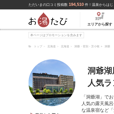
194,510
ただいまの口コミ投稿数
件！温泉からはじ
エリアから探す
本ページはプロモーションを含みます
トップ
北海道
北海道
洞爺・登別・苫小牧
洞爺
洞爺湖
人気ラ
「洞爺湖」でお
人気の露天風呂
な温泉宿など「