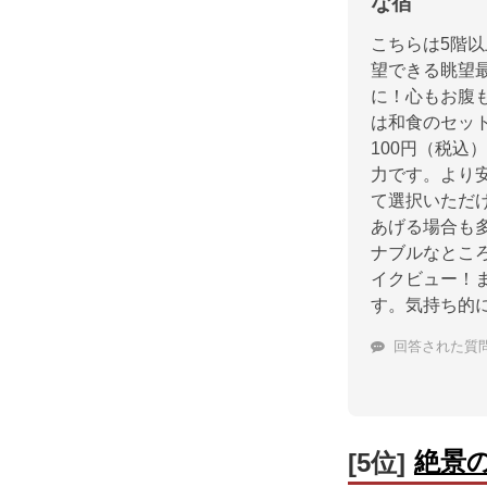
な宿
こちらは5階
望できる眺望
に！心もお腹
は和食のセッ
100円（税
力です。より
て選択いただ
あげる場合も
ナブルなとこ
イクビュー！
す。気持ち的
回答された質
絶景
[5位]