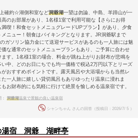
以上確約☆湖側和室など
洞爺湖
一望は勿論、中島、羊蹄山が一
最高のお部屋があり、1名様1室で利用可能な【さらにお得
も満喫！和食セットメニュグレードUPプラン】があり、夕食
トメニュー！朝食はバイキングとなります。JR洞爺駅まで
込）のガソリン協力金にて送迎サービスがあるのも一人旅には魅
安価な通常のセットメニュープランもあり、ご予算に合わせ
けます。1名様1室の場合、料金が跳ね上がりお財布が悲鳴を
多い中、どのお日にちでも均一価格で税込2万円以下とリーズ
ろがおすすめポイントです。露天風呂や大浴場からも当然レ
また一人旅に嬉しい貸切風呂もありゆったり温泉に浸れま
にもお財布的にも気軽に行けて絶景を愉しめる温泉宿です。
問：
洞爺湖
温泉で景観の良い温泉宿
シャンちゃん さんの回答（投稿日：2026/7/ 5 ）
の湯宿 洞爺 湖畔亭