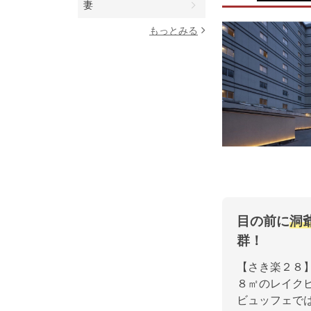
妻
もっとみる
目の前に
洞
群！
【さき楽２８
８㎡のレイクビ
ビュッフェで