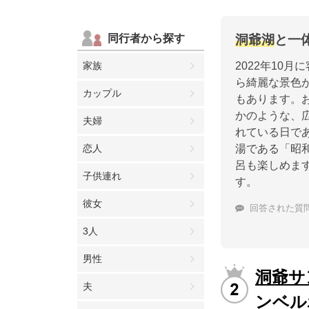
同行者から探す
洞爺湖
と一
家族
2022年10
ら綺麗な景色
カップル
もあります。
かのような、
夫婦
れている日で
恋人
湯である「昭
呂も楽しめま
子供連れ
す。
彼女
回答された質
3人
男性
洞爺サ
夫
ンベル