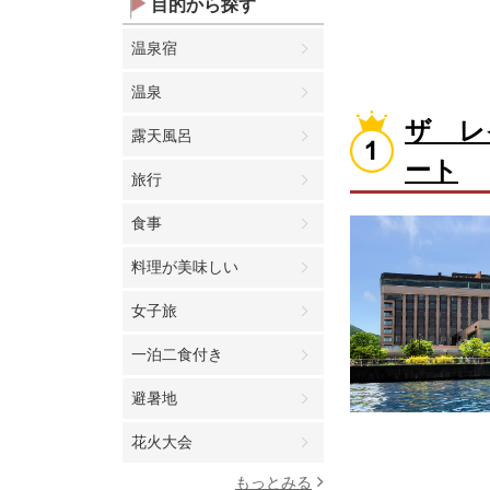
目的から探す
温泉宿
温泉
ザ レ
露天風呂
ート
旅行
食事
料理が美味しい
女子旅
一泊二食付き
避暑地
花火大会
もっとみる