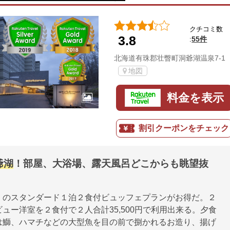
クチコミ数
3.8
55件
:
北海道有珠郡壮瞥町洞爺湖温泉7-1
地図
料金を表示
割引クーポンをチェック
爺湖
！部屋、大浴場、露天風呂どこからも眺望抜
】のスタンダード１泊２食付ビュッフェプランがお得だ。２
ュー洋室を２食付で２人合計35,500円で利用出来る。夕食
は鰤、ハマチなどの大型魚を目の前で捌かれるお造り、揚げ