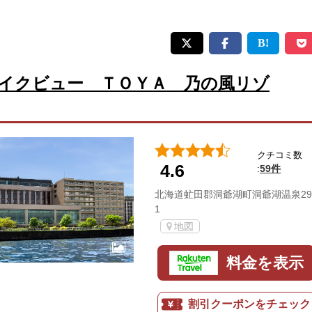
イクビュー ＴＯＹＡ 乃の風リゾ
クチコミ数
4.6
59件
:
北海道虻田郡洞爺湖町洞爺湖温泉29
1
地図
料金を表示
割引クーポンをチェック