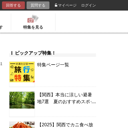
回答する
質問する
マイページ
ログイン
す
特集を見る
ピックアップ特集！
31
特集ページ一覧
【関西】本当に涼しい避暑
地7選 夏のおすすめスポッ
！
ト＆温泉宿
【2025】関西でカニ食べ放