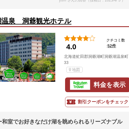
ysm さんの回答（投稿日：2023/4/ 5 ）
湖温泉 洞爺観光ホテル
クチコミ数
4.0
52件
:
北海道虻田郡洞爺湖町洞爺湖温泉町
33
地図
料金を表示
割引クーポンをチェック
ー和室でお好きなだけ湖を眺められるリーズナブル