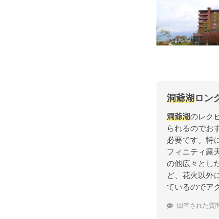
洞爺湖
ロン
洞爺湖
のレク
られるのでお
必要です。特
フィニティ露
の他広々とし
ど、花火以外
ているのでア
回答された質