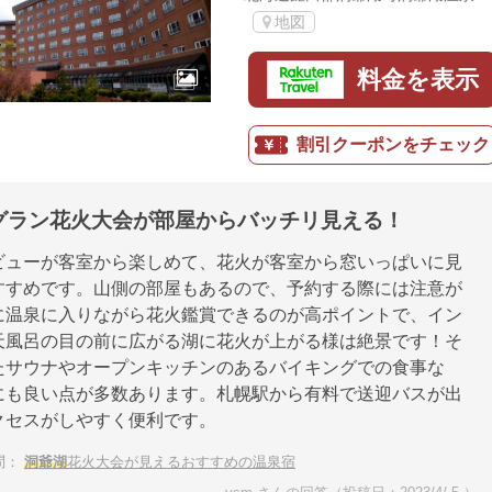
地図
料金を表示
割引クーポンをチェック
グラン花火大会が部屋からバッチリ見える！
ビューが客室から楽しめて、花火が客室から窓いっぱいに見
すすめです。山側の部屋もあるので、予約する際には注意が
に温泉に入りながら花火鑑賞できるのが高ポイントで、イン
天風呂の目の前に広がる湖に花火が上がる様は絶景です！そ
たサウナやオープンキッチンのあるバイキングでの食事な
にも良い点が多数あります。札幌駅から有料で送迎バスが出
クセスがしやすく便利です。
問：
洞爺湖
花火大会が見えるおすすめの温泉宿