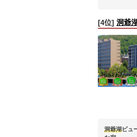
洞爺
[4位]
洞爺湖
ビュ