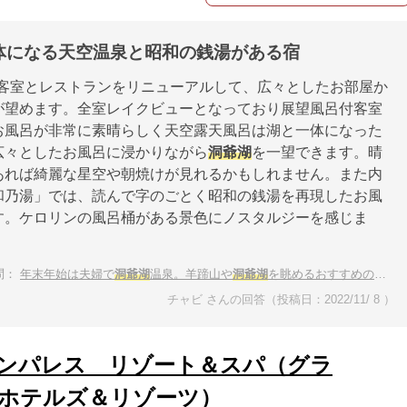
体になる天空温泉と昭和の銭湯がある宿
月に客室とレストランをリニューアルして、広々としたお部屋か
が望めます。全室レイクビューとなっており展望風呂付客室
お風呂が非常に素晴らしく天空露天風呂は湖と一体になった
広々としたお風呂に浸かりながら
洞爺湖
を一望できます。晴
あれば綺麗な星空や朝焼けが見れるかもしれません。また内
和乃湯」では、読んで字のごとく昭和の銭湯を再現したお風
す。ケロリンの風呂桶がある景色にノスタルジーを感じま
問：
年末年始は夫婦で
洞爺湖
温泉。羊蹄山や
洞爺湖
を眺めるおすすめの宿は？
チャビ さんの回答（投稿日：2022/11/ 8 ）
ンパレス リゾート＆スパ（グラ
ホテルズ＆リゾーツ）