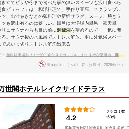
焼き立てピザや今まで食べた事の無いスイーツも沢山食べら
朝食ビュッフェは、和洋料理で、手作り豆腐、スクランブル
レツ、出汁巻きなどの卵料理や新鮮サラダ、スープ、焼き立
ーツも沢山有るのは嬉しい。風呂は大浴場内風呂、露天風
ウリュサウナからも目の前に
洞爺湖
を望めるので、一気に開
なる。サウナ後の水風呂でストレス解放、更に外気浴スペー
ので思いっ切りストレス解消出来る。
問：
無料駐車場あり！一泊二食付きでカップルにおすすめな避暑地・
洞爺湖
Shinryuken さんの回答（投稿日：2026/6/23 ）
万世閣ホテルレイクサイドテラス
クチコミ数
4.2
53件
:
北海道虻田郡洞爺湖町洞爺湖温泉 2