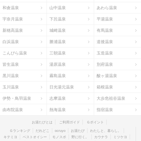
和倉温泉
山中温泉
あわら温泉
宇奈月温泉
下呂温泉
平湯温泉
新穂高温泉
城崎温泉
有馬温泉
白浜温泉
勝浦温泉
道後温泉
こんぴら温泉
三朝温泉
玉造温泉
皆生温泉
湯原温泉
別府温泉
黒川温泉
霧島温泉
酸ヶ湯温泉
玉川温泉
日光湯元温泉
箱根温泉
伊勢・鳥羽温泉
志摩温泉
大歩危祖谷温泉
由布院温泉
熱海温泉
指宿温泉
お湯たびとは
ご利用ガイド
Ｇポイント
Ｇランキング
だれどこ
ocruyo
お湯たび
わたしと、暮らし。
キテミヨ
ベストオイシー
モノスポ
野に行く。
カウナラ
ミツケヨ