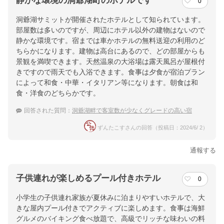
静かな環境の洞爺湖町のホテルです
0
洞爺湖サミットが開催されたホテルとして知られています。
部屋数は多いのですが、周辺にホテル以外の建物はないので
静かな環境です。宿までは車かホテルの無料送迎の利用のど
ちらかになります。建物は高台にあるので、どの部屋からも
景観を満喫できます。天然温泉の大浴場は露天風呂が屋根付
きですので雨天でも入浴できます。食事は夕食が宿泊プラン
によって和食・中華・イタリアン等になります。朝食は和
食・洋食のどちらかです。
回答された質問：
洞爺湖畔で客室数が少なくグレードの高い宿
ずんたこすさんの回答（投稿日：2024/6/ 2）
通報する
子供連れが楽しめるプール付きホテル
0
小学生の子供連れ家族が夏休みに泊まりやすいホテルで、大
きな屋内プール付きでアクティブに楽しめます。食事は海鮮
グルメのバイキング食べ放題で、高級でリッチな味わいの料