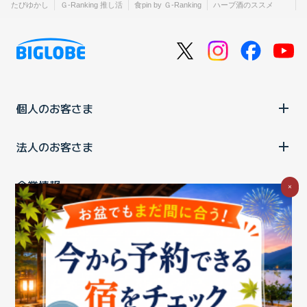
たびゆかし
Ｇ-Ranking 推し活
食pin by Ｇ-Ranking
ハーブ酒のススメ
個人のお客さま
法人のお客さま
企業情報
×
ご利用中の方
お問い合わせ
消費税の表示
ウェブアクセシビリティの取り組み
個人情報保護ポリシー
プライバシーポータル
Cookieポリシー
特定商取引法に基づく表記
情報セキュリティ基本方針