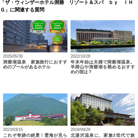
「ザ・ウィンザーホテル洞爺 リゾート＆スパ ｂｙ ＩＨ
Ｇ」に関連する質問
2025/05/30
2022/10/28
洞爺湖温泉 家族旅行におすす
年末年始は夫婦で洞爺湖温泉。
めのプールがあるホテル
羊蹄山や洞爺湖を眺めるおすす
めの宿は？
2023/03/15
2019/09/29
これぞ奇跡の絶景！雲海が見ら
北湯沢温泉に、家族3世代で旅