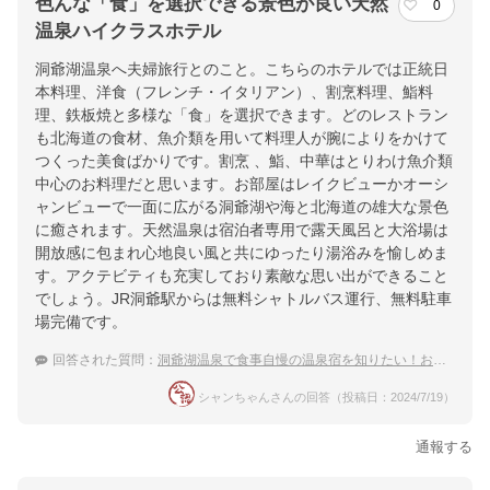
色んな「食」を選択できる景色が良い天然
0
温泉ハイクラスホテル
洞爺湖温泉へ夫婦旅行とのこと。こちらのホテルでは正統日
本料理、洋食（フレンチ・イタリアン）、割烹料理、鮨料
理、鉄板焼と多様な「食」を選択できます。どのレストラン
も北海道の食材、魚介類を用いて料理人が腕によりをかけて
つくった美食ばかりです。割烹 、鮨、中華はとりわけ魚介類
中心のお料理だと思います。お部屋はレイクビューかオーシ
ャンビューで一面に広がる洞爺湖や海と北海道の雄大な景色
に癒されます。天然温泉は宿泊者専用で露天風呂と大浴場は
開放感に包まれ心地良い風と共にゆったり湯浴みを愉しめま
す。アクテビティも充実しており素敵な思い出ができること
でしょう。JR洞爺駅からは無料シャトルバス運行、無料駐車
場完備です。
回答された質問：
洞爺湖温泉で食事自慢の温泉宿を知りたい！おすすめを教えて下さい。
シャンちゃんさんの回答（投稿日：2024/7/19）
通報する