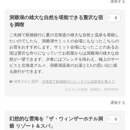
通報する
洞爺湖の雄大な自然を堪能できる贅沢な宿
0
を満喫
ご夫婦で新婚旅行に夏の北海道の雄大な自然と温泉を堪能し
たいのでしたら、洞爺湖サミットの会場にもなったこちらの
お宿をおすすめします。サミット会場になったことのあるお
宿は贅沢な作りになっていてお部屋からは洞爺湖の雄大な自
然が一望できます。夕食にはフレンチを味わえ、極上のサー
ビスと北海道グルメ、洞爺湖温泉のお湯と2人の思い出に残
る旅行ができます。
回答された質問：
北海道で新婚旅行にピッタリな温泉宿を教えてください。
なちさんの回答（投稿日：2023/4/20）
通報する
幻想的な雲海を「ザ・ウィンザーホテル洞
0
爺 リゾート＆スパ」