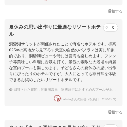
通報する
夏休みの思い出作りに最適なリゾートホテ
0
ル
洞爺湖サミットが開催されたことで有名なホテルです。標高
625mの高地から見下ろす天空の自然のパノラマは実に印象
的であり、洞爺湖ビューや時には雲海も楽しめます。フレン
チ等美味しい料理に舌鼓を打て、景観の素敵な大浴場や綺麗
な室内プールも楽しめます。子どもさんの夏休みの思い出作
りにぴったりのホテルですが、大人にとっても非日常を体験
できるお奨めしたいリゾートホテルです。
回答された質問：
洞爺湖温泉 家族旅行におすすめのプールがあるホテル
hahataさんの回答（投稿日：2025/6/ 3）
通報する