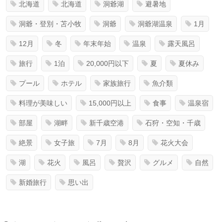
北海道
北海道
洞爺湖
避暑地
洞爺・登別・苫小牧
洞爺
洞爺湖温泉
1月
12月
冬
年末年始
温泉
露天風呂
旅行
1泊
20,000円以下
夏
夏休み
プール
ホテル
家族旅行
魚介類
料理が美味しい
15,000円以上
食事
温泉宿
部屋
湖畔
新千歳空港
石狩・空知・千歳
絶景
女子旅
7月
8月
花火大会
湖
花火
風呂
贅沢
グルメ
自然
新婚旅行
思い出