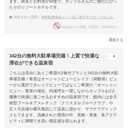
ます。絶景とお料理が自慢で、カップルさんのご旅行にぴっ
楽天トラベルで
たりのリゾートホテルです。
ホテル詳細を詳しく見る
回答された質問：
無料駐車場あり！一泊二食付きでカップルにおすすめな避暑地・洞爺湖周辺の宿は？
hahataさんの回答（投稿日：2026/6/22）
通報する
342台の無料大駐車場完備！上質で快適な
0
滞在ができる温泉宿
こちらは高台にありご希望の2食付プランと342台の無料大駐
車場完備！客室はオーシャンビューとレイク（洞爺湖）ビュ
ーから選択できレイクビューではなくご希望の「オーシャン
ビュー」客室の場合、内浦湾を一望しながらカップルお2人
優雅で快適に過ごせるおすすめの温泉宿です。館内には全天
候型プール＆アスレチック「クリスタルブルークラブ」や
広々大浴場や露天風呂にて温泉に浸かり、サウナでデトック
スもできます。洗練された環境の中、美観・美食、各アクテ
ビティに満喫でき高い満足感を得られます。