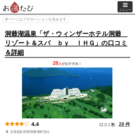
メニュー
本ページはプロモーションを含みます
洞爺湖温泉「ザ・ウィンザーホテル洞爺
リゾート＆スパ ｂｙ ＩＨＧ」の口コミ
＆詳細
28
人
が
おすすめ！
4.4
28 件
口コミ数 :
北海道虻田郡洞爺湖町清水