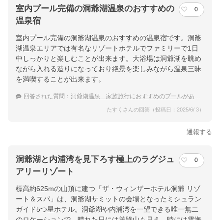
室内プール完備の洞爺湖温泉のおすすめの
0
温泉宿
室内プール完備の洞爺湖温泉のおすすめの温泉宿です。洞爺
湖温泉エリアでは有名なリゾートホテルでファミリーで1日
中しっかりと楽しむことが出来ます。大浴場は洞爺湖を眺め
ながら入れる造りになっており絶景を楽しみながら温泉三昧
を満喫することが出来ます。
回答された質問：
洞爺湖温泉 家族旅行におすすめのプールがあるホテル
たすくさんの回答（投稿日：2025/6/ 3）
通報する
洞爺湖と内浦湾を見下ろす極上のラグジュ
0
アリーリゾート
標高約625mの山頂に建つ「ザ・ウィンザーホテル洞爺 リゾ
ート＆スパ」は、洞爺湖サミットの会場となったミシュラン
ガイド5つ星ホテル。洞爺湖や内浦湾を一望できる唯一無二
のロケーションで、晴れた日には羊蹄山も見え、時には雲海