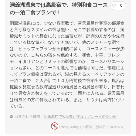
洞爺湖温泉では高級宿で、特別和食コース
0
の一泊二食プランで！
洞爺湖温泉には、少ない客室数で、露天風呂付客室の部屋食
と言う様なスタイルの宿は無い。そこでお薦めするのは、洞
爺湖サミットの舞台になった当宿だが、評判の方がやや先行
している様な気がしないでも無いが、他のメジャーな宿で
は、ビュッフェプランが圧倒的に多く、コースメニューが少
ないので、こちらの宿をお薦めする。和食、中華、フレン
チ、イタリアンとサミットの影響なのか、コースバリエーシ
ョンも多い。どのコースを選んでも価格は同じだ。部屋によ
ってプラン価格は変わるが、湖の見えるスーペリアツインの
一泊二食で、２人合計で１０万円前後で宿泊出来る。風呂は
庭園を見渡せる数寄屋造りの檜風呂と石風呂が有り、日替わ
りで男女入れ替えをしているので、両方に入れる。露天風呂
は檜風呂の方に併設されている。また、サウナは両方に付い
ている。
回答された質問：
洞爺湖畔で客室数が少なくグレードの高い宿
Shinryukenさんの回答（投稿日：2024/7/ 5）