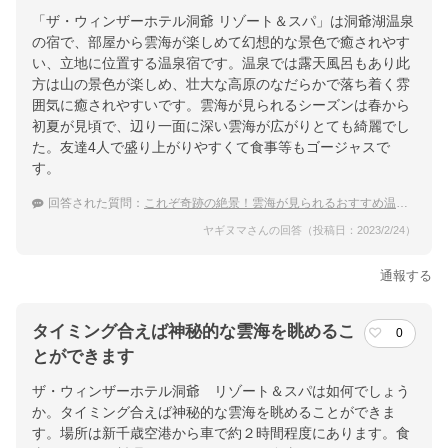
「ザ・ウィンザーホテル洞爺 リゾート＆スパ」は洞爺湖温泉
の宿で、部屋から雲海が楽しめて幻想的な景色で癒されやす
い、立地に位置する温泉宿です。温泉では露天風呂もあり此
方は山の景色が楽しめ、壮大な高原のなだらかで落ち着く雰
囲気に癒されやすいです。雲海が見られるシーズンは春から
初夏が見頃で、辺り一面に深い雲海が広がりとても綺麗でし
た。友達4人で盛り上がりやすくて食事等もゴージャスで
す。
回答された質問：
これぞ奇跡の絶景！雲海が見られるおすすめ温泉宿を教えて下さい。
ヤギヌマさんの回答（投稿日：2023/2/24）
通報する
タイミング合えば神秘的な雲海を眺めるこ
0
とができます
ザ・ウィンザーホテル洞爺 リゾート＆スパは如何でしょう
か。タイミング合えば神秘的な雲海を眺めることができま
す。場所は新千歳空港から車で約２時間程度にあります。食