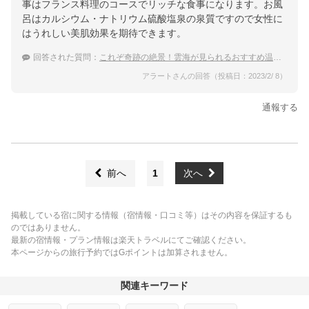
事はフランス料理のコースでリッチな食事になります。お風
呂はカルシウム・ナトリウム硫酸塩泉の泉質ですので女性に
はうれしい美肌効果を期待できます。
回答された質問：
これぞ奇跡の絶景！雲海が見られるおすすめ温泉宿を教えて下さい。
アラートさんの回答（投稿日：2023/2/ 8）
通報する
前へ
1
次へ
掲載している宿に関する情報（宿情報・口コミ等）はその内容を保証するも
のではありません。
最新の宿情報・プラン情報は楽天トラベルにてご確認ください。
本ページからの旅行予約ではGポイントは加算されません。
関連キーワード