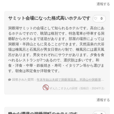
通報する
サミット会場になった格式高いホテルです
0
洞爺湖サミットの会場として知られるホテルです。高台にあ
るホテルですので、眺望は格別です。特急電車が停車する洞
爺駅からホテルまで送迎があります。部屋の場所によっては
洞爺湖・羊蹄山ともに見ることができます。天然温泉の大浴
場は檜風呂と石風呂が男女日替わり制で、檜風呂には露天風
呂があります。男女それぞれにサウナがあります。夕食を食
べれるレストランが7つあるので、選択肢は多いです。和
食・洋食・中華・鉄板焼き・寿司・イタリアン等から選びま
す。朝食は和定食か洋朝食です。
回答された質問：
年末年始は夫婦で洞爺湖温泉。羊蹄山や洞爺湖を眺めるおすすめの宿は？
ずんたこすさんの回答（投稿日：2024/7/ 2）
通報する