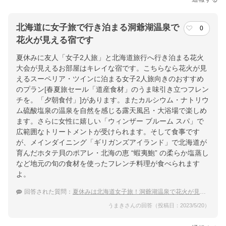
北海道に女子旅で行き泊まる洞爺湖温泉で
0
花火が見える宿です
夏休みに友人「女子2人旅」と北海道旅行へ行き泊まる花火
大会が見えるお部屋はキレイな宿です。こちらなら花火が見
えるスーペリア・ツインに泊まる女子2人旅向きのおすすめ
のプラン[春夏旅セール「道産食材」のうま味引き立つフレン
チを。「夕朝食付」]があります。またカルシウム・ナトリウ
ム硫酸塩泉の温泉を自然を感じる露天風呂・大浴場で楽しめ
ます。さらに女性に嬉しい「ウィンザー ブルーム スパ」で
広範囲なトリートメントが受けられます。そして食事です
が、メインダイニング「ギリガンズアイランド」で北海道が
育んだホタテ貝のポアレ・北海の恵 “蝦夷鮑” の柔らか塩蒸し
など地元の旬の食材を使ったフレンチ料理が食べられます
よ。
回答された質問：
夏休みは北海道女子旅！洞爺湖温泉で花火が見える宿に泊まりたい
うまきさんの回答（投稿日：2023/5/20）