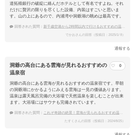
道拓殖銀行の破綻に絡んだホテルとして有名ですよね。それ
だけに贅沢の限りを尽くした設備、内装はすごいと思いま
す。山の上にあるので、内浦湾や洞爺湖の眺めは最高です。
回答された質問：
新千歳空港から2時間以内で行けるおすすめの温泉宿があれば教えてください。
でかおさんの回答（投稿日：2025/1/ 8）
通報する
洞爺の高台にある雲海が見れるおすすめの
0
温泉宿
洞爺の高台にある雲海が見れるおすすめの温泉宿です。早朝
の洞爺湖にかかるようにみえる雲海は一見の価値あります。
温泉は露天風呂完備の大浴場で天然温泉を楽しむことが出来
ます。大浴場にはサウナも完備されています。
回答された質問：
これぞ奇跡の絶景！雲海が見られるおすすめ温泉宿を教えて下さい。
たすくさんの回答（投稿日：2024/8/25）
通報する