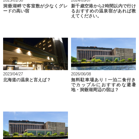
2023/01/30
2024/05/07
洞爺湖畔で客室数が少なくグレ
新千歳空港から2時間以内で行け
ードの高い宿
るおすすめの温泉宿があれば教
えてください。
2023/04/27
2026/06/08
北海道の温泉と言えば？
無料駐車場あり！一泊二食付き
でカップルにおすすめな避暑
地・洞爺湖周辺の宿は？