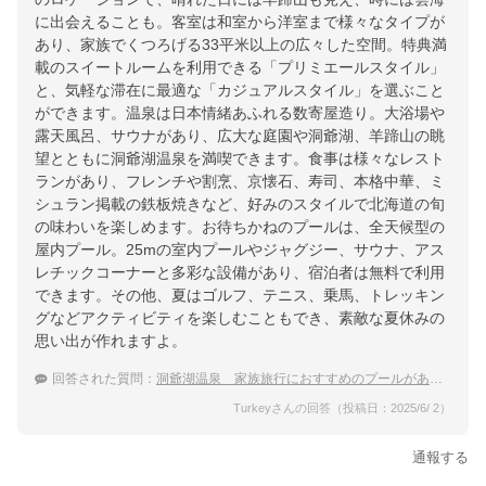
に出会えることも。客室は和室から洋室まで様々なタイプが
あり、家族でくつろげる33平米以上の広々した空間。特典満
載のスイートルームを利用できる「プリミエールスタイル」
と、気軽な滞在に最適な「カジュアルスタイル」を選ぶこと
ができます。温泉は日本情緒あふれる数寄屋造り。大浴場や
露天風呂、サウナがあり、広大な庭園や洞爺湖、羊蹄山の眺
望とともに洞爺湖温泉を満喫できます。食事は様々なレスト
ランがあり、フレンチや割烹、京懐石、寿司、本格中華、ミ
シュラン掲載の鉄板焼きなど、好みのスタイルで北海道の旬
の味わいを楽しめます。お待ちかねのプールは、全天候型の
屋内プール。25mの室内プールやジャグジー、サウナ、アス
レチックコーナーと多彩な設備があり、宿泊者は無料で利用
できます。その他、夏はゴルフ、テニス、乗馬、トレッキン
グなどアクティビティを楽しむこともでき、素敵な夏休みの
思い出が作れますよ。
回答された質問：
洞爺湖温泉 家族旅行におすすめのプールがあるホテル
Turkeyさんの回答（投稿日：2025/6/ 2）
通報する