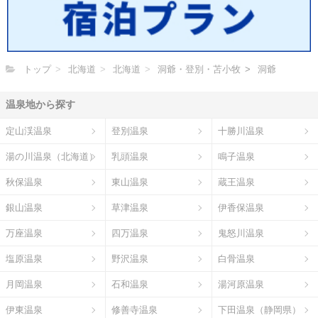
トップ
北海道
北海道
洞爺・登別・苫小牧
洞爺
温泉地から探す
定山渓温泉
登別温泉
十勝川温泉
湯の川温泉（北海道）
乳頭温泉
鳴子温泉
秋保温泉
東山温泉
蔵王温泉
銀山温泉
草津温泉
伊香保温泉
万座温泉
四万温泉
鬼怒川温泉
塩原温泉
野沢温泉
白骨温泉
月岡温泉
石和温泉
湯河原温泉
伊東温泉
修善寺温泉
下田温泉（静岡県）