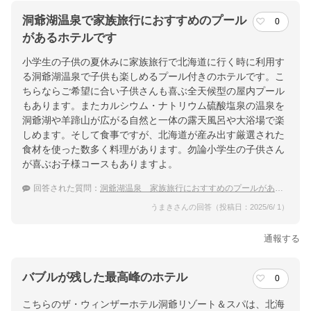
洞爺湖温泉で家族旅行におすすめのプール
0
があるホテルです
小学生の子供の夏休みに家族旅行で北海道に行く時に利用す
る洞爺湖温泉で子供も楽しめるプール付きのホテルです。こ
ちらならご希望に合い子供さんも喜ぶ全天候型の屋内プール
もあります。またカルシウム・ナトリウム硫酸塩泉の温泉を
洞爺湖や羊蹄山が広がる自然と一体の露天風呂や大浴場で楽
しめます。そして食事ですが、北海道が産み出す厳選された
食材を使った数多く料理があります。勿論小学生の子供さん
が喜ぶお子様コースもありますよ。
回答された質問：
洞爺湖温泉 家族旅行におすすめのプールがあるホテル
うまきさんの回答（投稿日：2025/6/ 1）
通報する
バブルが残した最高峰のホテル
0
こちらのザ・ウィンザーホテル洞爺リゾート＆スパは、北海