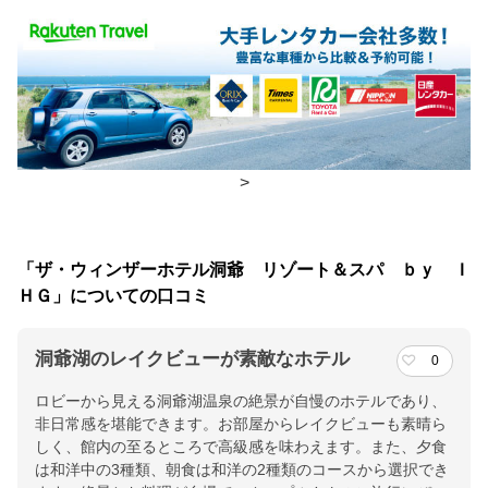
食事場所
朝食
レストラン、食事処
夕食
レストラン、料亭
>
チェックイン・チェックアウト時間
チェックイン
15:00(最終チェックイン：24:00)
「ザ・ウィンザーホテル洞爺 リゾート＆スパ ｂｙ Ｉ
チェックアウ
12:00
ＨＧ」についての口コミ
ト
洞爺湖のレイクビューが素敵なホテル
0
交通アクセス
ロビーから見える洞爺湖温泉の絶景が自慢のホテルであり、
新千歳空港からホテルまで車で約２時間/ＪＲで約１時間２０分
非日常感を堪能できます。お部屋からレイクビューも素晴ら
※「洞爺駅」より送迎バス（要予約。無料）
しく、館内の至るところで高級感を味わえます。また、夕食
は和洋中の3種類、朝食は和洋の2種類のコースから選択でき
提供：楽天トラベル