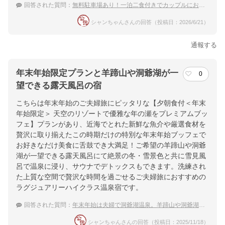
回答された質問：
無料駐車場あり！一泊二食付きでカップルにおすすめな避暑地・洞爺湖周辺の宿は？
シャンちゃんさんの回答（投稿日：2026/6/21）
通報する
年末年始限定プランと羊蹄山や洞爺湖が一
0
望できる露天風呂の宿
こちらは年末年始のご夫婦旅にピッタリな【夕朝食付＜年末
年始限定＞ 天空のリゾートで優雅な年の瀬をプレミアムブッ
フェ】プランがあり、近海でとれた新鮮な魚介や厳選食材を
贅沢に取り揃えたこの時期だけの特別な年末年始ブッフェで
お好きなだけ美食に舌鼓でき大満足！ご希望の羊蹄山や洞爺
湖が一望できる露天風呂にて絶景の冬・雪景色と共に雪見風
呂で温泉に浸り、サウナでデトックスもできます。洗練され
た上質な空間で贅沢な時間を過ごせるご夫婦旅におすすめの
ラグジュアリーハイクラス温泉宿です。
回答された質問：
年末年始は夫婦で洞爺湖温泉。羊蹄山や洞爺湖を眺めるおすすめの宿は？
シャンちゃんさんの回答（投稿日：2025/11/18）