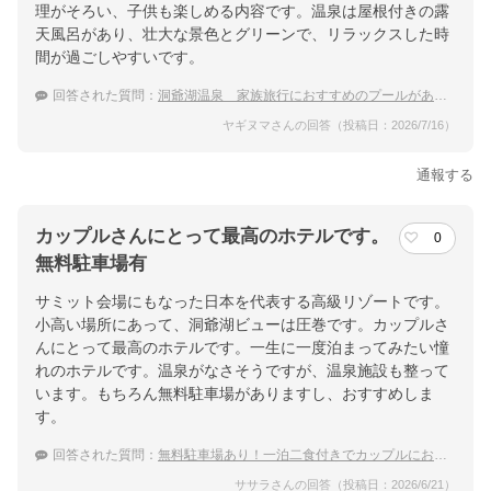
理がそろい、子供も楽しめる内容です。温泉は屋根付きの露
天風呂があり、壮大な景色とグリーンで、リラックスした時
間が過ごしやすいです。
回答された質問：
洞爺湖温泉 家族旅行におすすめのプールがあるホテル
ヤギヌマさんの回答（投稿日：2026/7/16）
通報する
カップルさんにとって最高のホテルです。
0
無料駐車場有
サミット会場にもなった日本を代表する高級リゾートです。
小高い場所にあって、洞爺湖ビューは圧巻です。カップルさ
んにとって最高のホテルです。一生に一度泊まってみたい憧
れのホテルです。温泉がなさそうですが、温泉施設も整って
います。もちろん無料駐車場がありますし、おすすめしま
す。
回答された質問：
無料駐車場あり！一泊二食付きでカップルにおすすめな避暑地・洞爺湖周辺の宿は？
ササラさんの回答（投稿日：2026/6/21）