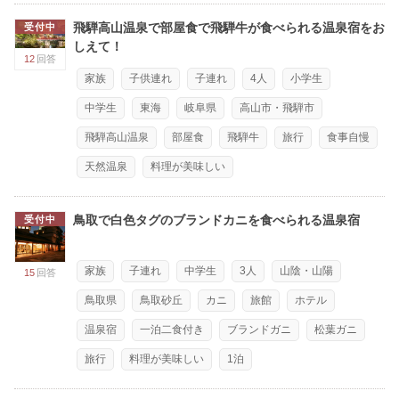
飛騨高山温泉で部屋食で飛騨牛が食べられる温泉宿をお
受付中
しえて！
12
回答
家族
子供連れ
子連れ
4人
小学生
中学生
東海
岐阜県
高山市・飛騨市
飛騨高山温泉
部屋食
飛騨牛
旅行
食事自慢
天然温泉
料理が美味しい
鳥取で白色タグのブランドカニを食べられる温泉宿
受付中
家族
子連れ
中学生
3人
山陰・山陽
15
回答
鳥取県
鳥取砂丘
カニ
旅館
ホテル
温泉宿
一泊二食付き
ブランドガニ
松葉ガニ
旅行
料理が美味しい
1泊