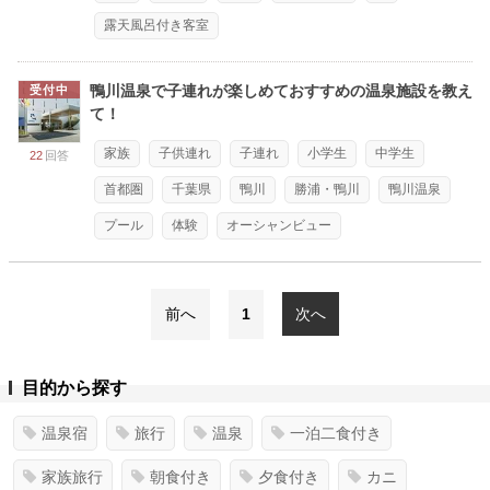
露天風呂付き客室
鴨川温泉で子連れが楽しめておすすめの温泉施設を教え
受付中
て！
家族
子供連れ
子連れ
小学生
中学生
22
回答
首都圏
千葉県
鴨川
勝浦・鴨川
鴨川温泉
プール
体験
オーシャンビュー
前へ
1
次へ
目的から探す
温泉宿
旅行
温泉
一泊二食付き
家族旅行
朝食付き
夕食付き
カニ