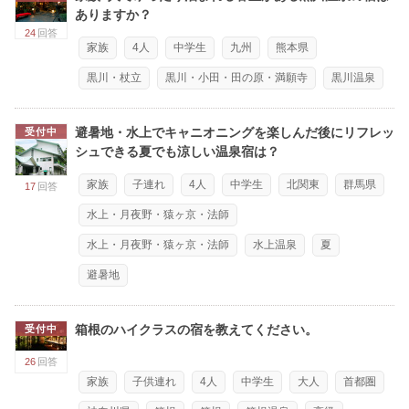
ありますか？
24
回答
家族
4人
中学生
九州
熊本県
黒川・杖立
黒川・小田・田の原・満願寺
黒川温泉
避暑地・水上でキャニオニングを楽しんだ後にリフレッ
受付中
シュできる夏でも涼しい温泉宿は？
家族
子連れ
4人
中学生
北関東
群馬県
17
回答
水上・月夜野・猿ヶ京・法師
水上・月夜野・猿ヶ京・法師
水上温泉
夏
避暑地
箱根のハイクラスの宿を教えてください。
受付中
26
回答
家族
子供連れ
4人
中学生
大人
首都圏