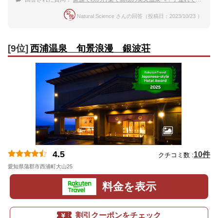
Natural Science さんの回答（投稿日：2023/10/23 ）
[9位]
西浦温泉 旬景浪漫 銀波荘
4.5
10件
クチコミ数 :
愛知県蒲郡市西浦町大山25
地図
料金を表示
割引クーポンをチェック