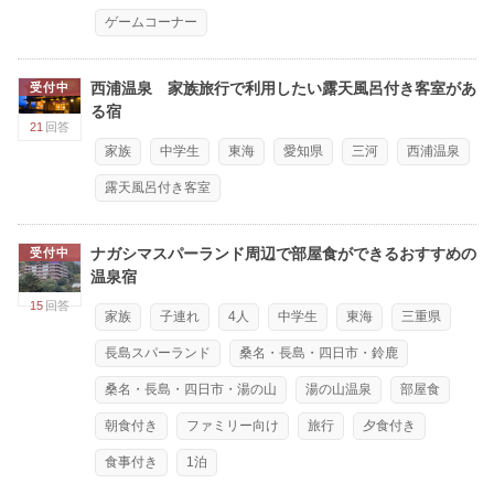
ゲームコーナー
西浦温泉 家族旅行で利用したい露天風呂付き客室があ
受付中
る宿
21
回答
家族
中学生
東海
愛知県
三河
西浦温泉
露天風呂付き客室
ナガシマスパーランド周辺で部屋食ができるおすすめの
受付中
温泉宿
15
回答
家族
子連れ
4人
中学生
東海
三重県
長島スパーランド
桑名・長島・四日市・鈴鹿
桑名・長島・四日市・湯の山
湯の山温泉
部屋食
朝食付き
ファミリー向け
旅行
夕食付き
食事付き
1泊