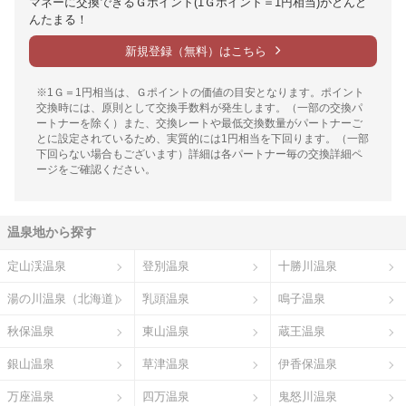
マネーに交換できるＧポイント(1Ｇポイント＝1円相当)がどんど
んたまる！
新規登録（無料）はこちら
※1Ｇ＝1円相当は、Ｇポイントの価値の目安となります。ポイント
交換時には、原則として交換手数料が発生します。（一部の交換パ
ートナーを除く）また、交換レートや最低交換数量がパートナーご
とに設定されているため、実質的には1円相当を下回ります。（一部
下回らない場合もございます）詳細は各パートナー毎の交換詳細ペ
ージをご確認ください。
温泉地から探す
定山渓温泉
登別温泉
十勝川温泉
湯の川温泉（北海道）
乳頭温泉
鳴子温泉
秋保温泉
東山温泉
蔵王温泉
銀山温泉
草津温泉
伊香保温泉
万座温泉
四万温泉
鬼怒川温泉