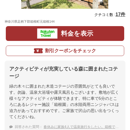
17件
クチコミ数 :
神奈川県足柄下郡箱根町元箱根144
地図
料金を表示
割引クーポンをチェック
アクティビティが充実している森に囲まれたコテ
ージ
緑の木々に囲まれた木造コテージの雰囲気がとても良いで
す。勿論、温泉大浴場や露天風呂もございます。敷地が広く
様々なアクティビティが体験できます。特に車で5分のとこ
ろにあるレジャー施設「箱根園」の水陸両用ニンジャバスは
迫力があっておすすめです。ご家族で沢山の思い出をつくっ
てくださいね。
回答された質問：
春休みに家族4人で温泉旅行をしたい。箱根で一棟貸しできる温泉付きの宿を教えて