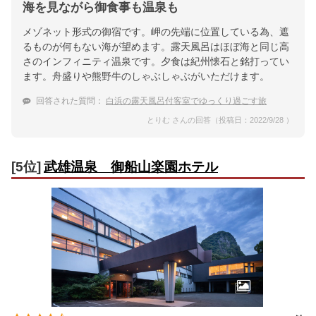
海を見ながら御食事も温泉も
メゾネット形式の御宿です。岬の先端に位置している為、遮
るものが何もない海が望めます。露天風呂はほぼ海と同じ高
さのインフィニティ温泉です。夕食は紀州懐石と銘打ってい
ます。舟盛りや熊野牛のしゃぶしゃぶがいただけます。
回答された質問：
白浜の露天風呂付客室でゆっくり過ごす旅
とりむ さんの回答（投稿日：2022/9/28 ）
[5位]
武雄温泉 御船山楽園ホテル