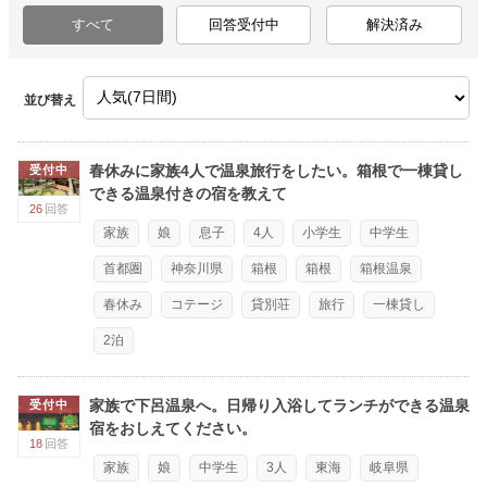
すべて
回答受付中
解決済み
並び替え
春休みに家族4人で温泉旅行をしたい。箱根で一棟貸し
受付中
できる温泉付きの宿を教えて
26
回答
家族
娘
息子
4人
小学生
中学生
首都圏
神奈川県
箱根
箱根
箱根温泉
春休み
コテージ
貸別荘
旅行
一棟貸し
2泊
家族で下呂温泉へ。日帰り入浴してランチができる温泉
受付中
宿をおしえてください。
18
回答
家族
娘
中学生
3人
東海
岐阜県