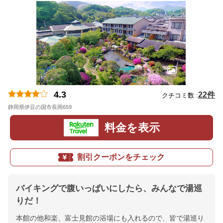
4.3
22件
クチコミ数 :
静岡県伊豆の国市長岡659
地図
料金を表示
割引クーポンをチェック
バイキングで腹いっぱいにしたら、みんなで湯巡
りだ！
本館の他和楽、富士見館の浴場にも入れるので、皆で湯巡り