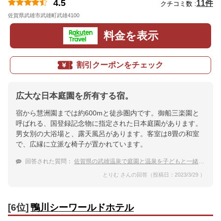
4.5
11件
クチコミ数 :
佐賀県武雄市武雄町武雄4100
地図
料金を表示
割引クーポンをチェック
広大な日本庭園を所有する宿。
宿から慧洲園までは約600mと徒歩圏内です。御船三楽園と
呼ばれる、国登録記念物に指定された日本庭園があります。
男女別の大浴場と、露天風呂があります。客室は8畳の和室
で、広縁に立派な椅子が置かれています。
回答された質問：
佐賀県の武雄温泉で庭園と温泉を子どもと一緒に楽しみたい。よい温泉宿を教えて欲しいです。
とりむ さんの回答（投稿日：2023/3/29 ）
[6位]
鴨川シーワールドホテル