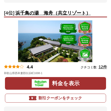
[4位]
浜千鳥の湯 海舟（共立リゾート）
4.4
12件
クチコミ数 :
和歌山県西牟婁郡白浜町1698-1
地図
料金を表示
割引クーポンをチェック