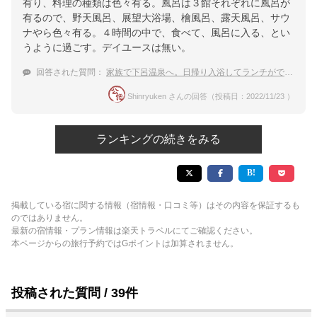
有り、料理の種類は色々有る。風呂は３館それぞれに風呂が
有るので、野天風呂、展望大浴場、檜風呂、露天風呂、サウ
ナやら色々有る。４時間の中で、食べて、風呂に入る、とい
うように過ごす。デイユースは無い。
回答された質問：
家族で下呂温泉へ。日帰り入浴してランチができる温泉宿をおしえてください。
Shinryuken さんの回答（投稿日：2022/11/23 ）
ランキングの続きをみる
掲載している宿に関する情報（宿情報・口コミ等）はその内容を保証するも
のではありません。
最新の宿情報・プラン情報は楽天トラベルにてご確認ください。
本ページからの旅行予約ではGポイントは加算されません。
投稿された質問 / 39件