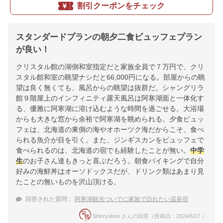
割引クーポンをチェック
スタンダードプランの朝夕二食ビュッフェプラン
が良い！
クリスタル館の湖側和室指定だと家族全員で７万円で、クリ
スタル館和室の眺望ナシだと66,000円になる。部屋からの眺
望は良く無くても、風呂からの眺望は抜群だ。シャングリラ
館９階屋上のインフィニティ露天風呂は阿寒湖面と一体化す
る、優雅に阿寒湖に溶け込むような時間を過ごせる。大浴場
からも大きな窓から余裕で阿寒湖を眺められる。夕食ビュッ
フェは、北海道の東側の海やオホーツク海だからこそ、食べ
られる魚介が目を引く。また、ジンギスカンをビュッフェで
食べられるのは、北海道の宿でも経験したことが無い。
中学
生
のお子さん達もきっと喜ぶだろう。朝食バイキングで自分
好みの海鮮丼はオーソドックスだが、ドリンク類はあまり見
たことの無いものを沢山頂ける。
回答された質問：
阿寒湖観光ついでに家族で訪れたい温泉宿
Shinryuken さんの回答（投稿日：2024/6/27 ）