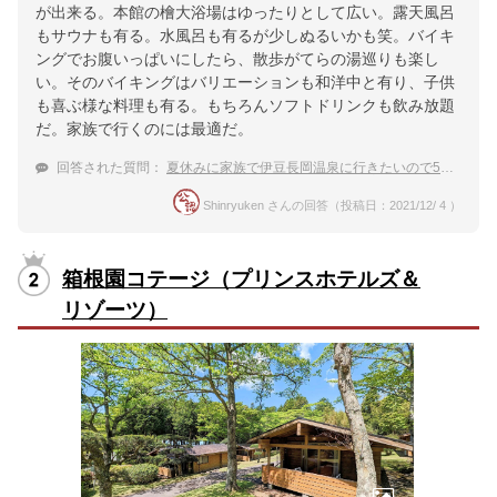
が出来る。本館の檜大浴場はゆったりとして広い。露天風呂
もサウナも有る。水風呂も有るが少しぬるいかも笑。バイキ
ングでお腹いっぱいにしたら、散歩がてらの湯巡りも楽し
い。そのバイキングはバリエーションも和洋中と有り、子供
も喜ぶ様な料理も有る。もちろんソフトドリンクも飲み放題
だ。家族で行くのには最適だ。
回答された質問：
夏休みに家族で伊豆長岡温泉に行きたいので5人部屋があって食事はバイキングの宿を探してます。
Shinryuken さんの回答（投稿日：2021/12/ 4 ）
箱根園コテージ（プリンスホテルズ＆
リゾーツ）