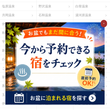
塩原温泉
野沢温泉
白骨温泉
月岡温泉
石和温泉
湯河原温泉
×
伊東温泉
修善寺温泉
下田温泉（静岡県）
和倉温泉
山中温泉
あわら温泉
宇奈月温泉
下呂温泉
平湯温泉
新穂高温泉
城崎温泉
有馬温泉
白浜温泉
勝浦温泉
道後温泉
こんぴら温泉
三朝温泉
玉造温泉
皆生温泉
湯原温泉
別府温泉
黒川温泉
霧島温泉
酸ヶ湯温泉
玉川温泉
日光湯元温泉
箱根温泉
伊勢・鳥羽温泉
志摩温泉
大歩危祖谷温泉