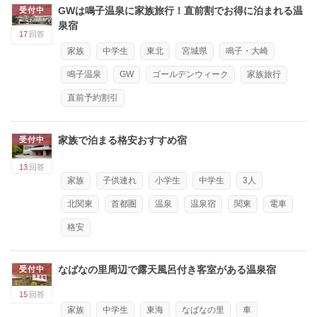
GWは鳴子温泉に家族旅行！直前割でお得に泊まれる温
受付中
泉宿
17
回答
家族
中学生
東北
宮城県
鳴子・大崎
鳴子温泉
GW
ゴールデンウィーク
家族旅行
直前予約割引
家族で泊まる格安おすすめ宿
受付中
13
回答
家族
子供連れ
小学生
中学生
3人
北関東
首都圏
温泉
温泉宿
関東
電車
格安
なばなの里周辺で露天風呂付き客室がある温泉宿
受付中
15
回答
家族
中学生
東海
なばなの里
車