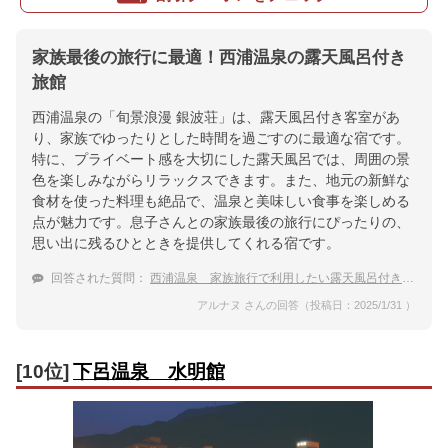
家族最後の旅行に最適！西浦温泉の露天風呂付き
旅館
西浦温泉の「旬景浪漫 銀波荘」は、露天風呂付き客室があ
り、家族でゆったりとした時間を過ごすのに最適な宿です。
特に、プライベート感を大切にした露天風呂では、周囲の景
色を楽しみながらリラックスできます。また、地元の新鮮な
食材を使った料理も絶品で、温泉と美味しい食事を楽しめる
点が魅力です。息子さんとの家族最後の旅行にぴったりの、
思い出に残るひとときを提供してくれる宿です。
回答された質問：
西浦温泉 家族旅行で利用したい露天風呂付き客室がある宿
アルナヌ さんの回答（投稿日：2025/1/31 ）
[10位]
下呂温泉 水明館