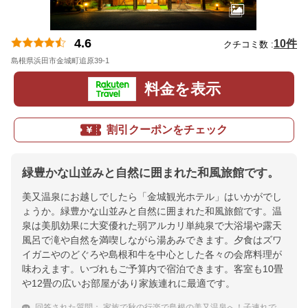
4.6
10件
クチコミ数 :
島根県浜田市金城町追原39-1
地図
料金を表示
割引クーポンをチェック
緑豊かな山並みと自然に囲まれた和風旅館です。
美又温泉にお越しでしたら「金城観光ホテル」はいかがでし
ょうか。緑豊かな山並みと自然に囲まれた和風旅館です。温
泉は美肌効果に大変優れた弱アルカリ単純泉で大浴場や露天
風呂で滝や自然を満喫しながら湯あみできます。夕食はズワ
イガニやのどぐろや島根和牛を中心とした各々の会席料理が
味わえます。いづれもご予算内で宿泊できます。客室も10畳
や12畳の広いお部屋があり家族連れに最適です。
回答された質問：
家族で秋の行楽で島根の美又温泉へ！子連れでも落ち着いてゆっくり過ごせるお宿