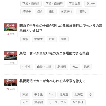
下呂・南飛騨
下呂・南飛騨
下呂温泉
ランチ
飛騨牛
昼食
旅行
家族旅行
日帰り
関西で中学生の子供が楽しめる家族旅行にぴったりの温
受付中
泉宿といえば？
11
回答
家族
中学生
近畿
関西
鳥取 食べきれない程のカニを堪能できる民宿
受付中
19
回答
中学生
山陰・山陽
島根県
カニ
民宿
札幌周辺でカニが食べられる温泉宿を教えて
受付中
24
回答
家族
中学生
3人
北海道
北海道
冬
カニ
温泉宿
リーズナブル
カニ料理