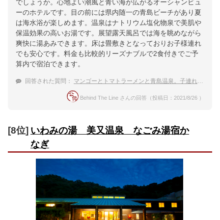
でしょうか。心地よい潮風と青い海が広がるオーシャンビュ
ーのホテルです。目の前には県内随一の青島ビーチがあり夏
は海水浴が楽しめます。温泉はナトリウム塩化物泉で美肌や
保温効果の高いお湯です。展望露天風呂では海を眺めながら
爽快に湯あみできます。床は畳敷きとなっておりお子様連れ
でも安心です。料金も比較的リーズナブルで2食付きでご予
算内で宿泊できます。
回答された質問：
マンゴーとトマトラーメンと青島温泉。子連れでおすすめ宿を知りたいです
Behind The Line さんの回答（投稿日：2021/8/26 ）
[8位]
いわみの湯 美又温泉 なごみ湯宿か
なぎ