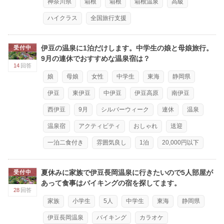
神奈川県
箱根
箱根
箱根温泉
高級
ハイクラス
全国旅行支援
伊豆の温泉に1泊だけします。中学生の娘と母娘旅行。
受付中
9月の連休でおすすめな温泉宿は？
14
回答
娘
母娘
女性
中学生
東海
静岡県
伊豆
東伊豆
中伊豆
伊豆高原
南伊豆
西伊豆
9月
シルバーウィーク
連休
温泉
温泉宿
アクティビティ
おしゃれ
送迎
一泊二食付き
雰囲気良し
1泊
20,000円以下
夏休みに家族で伊豆長岡温泉に行きたいので5人部屋が
受付中
あって食事はバイキングの宿を探してます。
28
回答
家族
小学生
5人
中学生
東海
静岡県
伊豆長岡温泉
バイキング
カラオケ