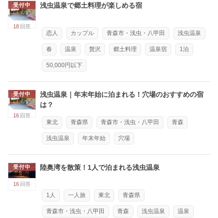
浅虫温泉で郷土料理が楽しめる宿
受付中
18
回答
恋人
カップル
青森市・浅虫・八甲田
浅虫温泉
春
温泉
贅沢
郷土料理
温泉宿
1泊
50,000円以下
浅虫温泉｜年末年始に泊まれる！穴場のおすすめの宿
受付中
は？
16
回答
東北
青森県
青森市・浅虫・八甲田
青森
浅虫温泉
年末年始
穴場
陸奥湾を散策！1人で泊まれる浅虫温泉
受付中
16
回答
1人
一人旅
東北
青森県
青森市・浅虫・八甲田
青森
浅虫温泉
温泉