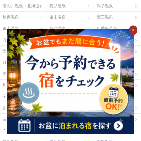
湯の川温泉（北海道）
乳頭温泉
鳴子温泉
秋保温泉
東山温泉
蔵王温泉
銀山温泉
草津温泉
伊香保温泉
×
万座温泉
四万温泉
鬼怒川温泉
塩原温泉
野沢温泉
白骨温泉
月岡温泉
石和温泉
湯河原温泉
伊東温泉
修善寺温泉
下田温泉（静岡県）
和倉温泉
山中温泉
あわら温泉
宇奈月温泉
下呂温泉
平湯温泉
新穂高温泉
城崎温泉
有馬温泉
白浜温泉
勝浦温泉
道後温泉
こんぴら温泉
三朝温泉
玉造温泉