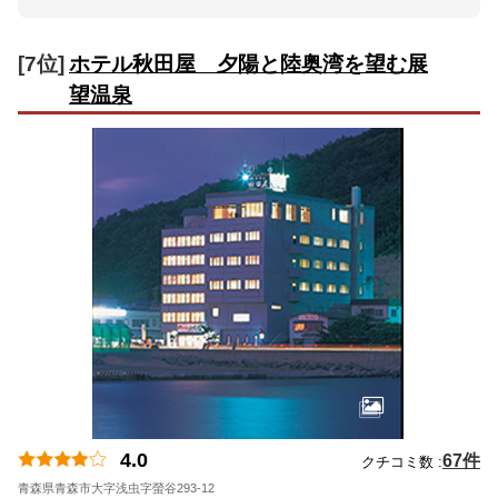
[7位]
ホテル秋田屋 夕陽と陸奥湾を望む展
望温泉
4.0
67件
クチコミ数 :
青森県青森市大字浅虫字螢谷293-12
地図