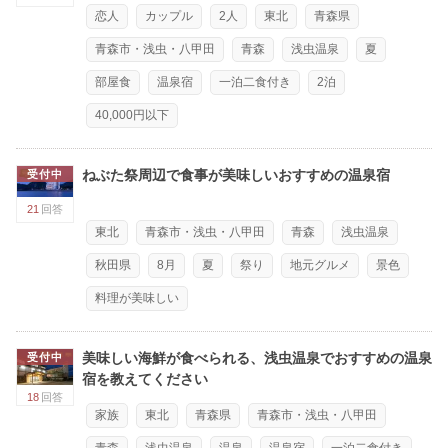
恋人
カップル
2人
東北
青森県
青森市・浅虫・八甲田
青森
浅虫温泉
夏
部屋食
温泉宿
一泊二食付き
2泊
40,000円以下
ねぶた祭周辺で食事が美味しいおすすめの温泉宿
受付中
21
回答
東北
青森市・浅虫・八甲田
青森
浅虫温泉
秋田県
8月
夏
祭り
地元グルメ
景色
料理が美味しい
美味しい海鮮が食べられる、浅虫温泉でおすすめの温泉
受付中
宿を教えてください
18
回答
家族
東北
青森県
青森市・浅虫・八甲田
青森
浅虫温泉
温泉
温泉宿
一泊二食付き