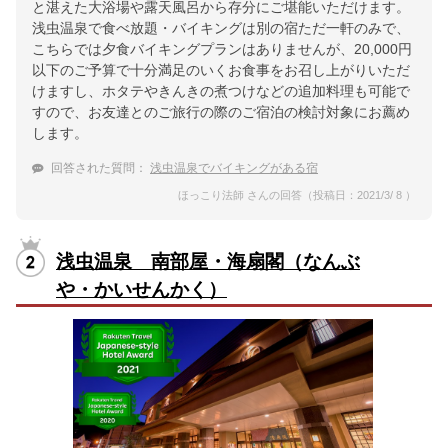
と湛えた大浴場や露天風呂から存分にご堪能いただけます。
浅虫温泉で食べ放題・バイキングは別の宿ただ一軒のみで、
こちらでは夕食バイキングプランはありませんが、20,000円
以下のご予算で十分満足のいくお食事をお召し上がりいただ
けますし、ホタテやきんきの煮つけなどの追加料理も可能で
すので、お友達とのご旅行の際のご宿泊の検討対象にお薦め
します。
回答された質問：
浅虫温泉でバイキングがある宿
ほっこり法師 さんの回答（投稿日：2021/3/ 8 ）
浅虫温泉 南部屋・海扇閣（なんぶ
や・かいせんかく）