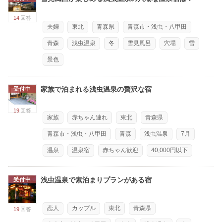
14
回答
夫婦
東北
青森県
青森市・浅虫・八甲田
青森
浅虫温泉
冬
雪見風呂
穴場
雪
景色
家族で泊まれる浅虫温泉の贅沢な宿
受付中
19
回答
家族
赤ちゃん連れ
東北
青森県
青森市・浅虫・八甲田
青森
浅虫温泉
7月
温泉
温泉宿
赤ちゃん歓迎
40,000円以下
浅虫温泉で素泊まりプランがある宿
受付中
恋人
カップル
東北
青森県
19
回答