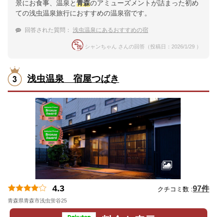
景にお食事、温泉と
青森
のアミューズメントが詰まった初め
ての浅虫温泉旅行におすすめの温泉宿です。
回答された質問：
浅虫温泉にあるおすすめの宿
シャンちゃん さんの回答（投稿日：2026/1/29 ）
浅虫温泉 宿屋つばき
4.3
97件
クチコミ数 :
青森県青森市浅虫蛍谷25
地図