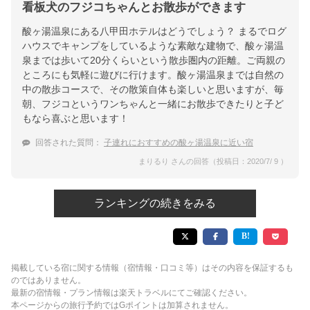
看板犬のフジコちゃんとお散歩ができます
酸ヶ湯温泉にある八甲田ホテルはどうでしょう？ まるでログ
ハウスでキャンプをしているような素敵な建物で、酸ヶ湯温
泉までは歩いて20分くらいという散歩圏内の距離。ご両親の
ところにも気軽に遊びに行けます。酸ヶ湯温泉までは自然の
中の散歩コースで、その散策自体も楽しいと思いますが、毎
朝、フジコというワンちゃんと一緒にお散歩できたりと子ど
もなら喜ぶと思います！
回答された質問：
子連れにおすすめの酸ヶ湯温泉に近い宿
まりるり さんの回答（投稿日：2020/7/ 9 ）
ランキングの続きをみる
掲載している宿に関する情報（宿情報・口コミ等）はその内容を保証するも
のではありません。
最新の宿情報・プラン情報は楽天トラベルにてご確認ください。
本ページからの旅行予約ではGポイントは加算されません。