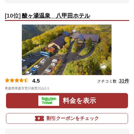
[10位]
酸ヶ湯温泉 八甲田ホテル
4.5
31件
クチコミ数 :
青森県青森市荒川南荒川山1-1
地図
料金を表示
割引クーポンをチェック