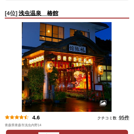
[4位]
浅虫温泉 椿館
4.6
95件
クチコミ数 :
青森県青森市浅虫内野14
地図