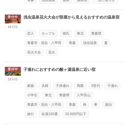
浅虫温泉花火大会が部屋から見えるおすすめの温泉宿
受付中
18
回答
恋人
カップル
彼氏
東北
青森県
青森市・浅虫・八甲田
青森
浅虫温泉
夏
花火大会
花火
子連れにおすすめの酸ヶ湯温泉に近い宿
受付中
23
回答
家族
夫婦
子供連れ
両親
3世代
子連れ
小学生
東北
青森県
八甲田山
青森市・浅虫・八甲田
青森
秋
車
湯治
旅行
名湯100選
20,000円以下