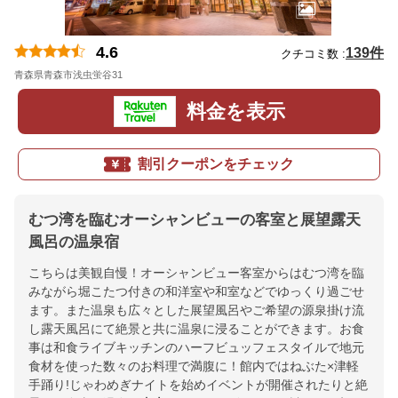
4.6
139件
クチコミ数 :
青森県青森市浅虫蛍谷31
地図
料金を表示
割引クーポンをチェック
むつ湾を臨むオーシャンビューの客室と展望露天
風呂の温泉宿
こちらは美観自慢！オーシャンビュー客室からはむつ湾を臨
みながら堀こたつ付きの和洋室や和室などでゆっくり過ごせ
ます。また温泉も広々とした展望風呂やご希望の源泉掛け流
し露天風呂にて絶景と共に温泉に浸ることができます。お食
事は和食ライブキッチンのハーフビュッフェスタイルで地元
食材を使った数々のお料理で満腹に！館内ではねぶた×津軽
手踊り!じゃわめぎナイトを始めイベントが開催されたりと絶