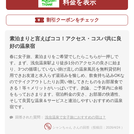
料金を表示
割引クーポンをチェック
素泊まりと言えばココ！アクセス・コスパ共に良
好の温泉宿
春に女子旅、素泊まりをご希望でしたらこちらが一押しで
す。まず、浅虫温泉駅より徒歩1分のアクセスの良さに始ま
り、3つの循環していない掛け流しの温泉風呂を無料貸切利
用できお友達と水入らず湯浴みを愉しめ、飲食持ち込みOKな
のでテイクアウトしたりお買い物してきたものをお部屋食で
きる！等々メリットがいっぱいです。勿論、ご予算内に余裕
をもっておさまります。宿泊料金の安さ、お部屋の快適性、
そして良質な温泉＆サービスと連泊しやすいおすすめの温泉
宿です。
回答された質問：
浅虫温泉で女子旅におすすめの宿は？
シャンちゃん さんの回答（投稿日：2026/4/24 ）