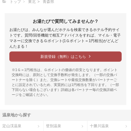
トップ
東北
青森県
お湯たびで質問してみませんか？
お湯たびは、みんなが選んだホテルを検索できるホテル予約サイ
トです。質問/回答機能で相互アドバイスをすれば、マイル・電子
マネーに交換できるＧポイント(1Ｇポイント＝1円相当)がどんど
んたまる！
新規登録（無料）はこちら
※1Ｇ＝1円相当は、Ｇポイントの価値の目安となります。ポイント
交換時には、原則として交換手数料が発生します。（一部の交換パ
ートナーを除く）また、交換レートや最低交換数量がパートナーご
とに設定されているため、実質的には1円相当を下回ります。（一部
下回らない場合もございます）詳細は各パートナー毎の交換詳細ペ
ージをご確認ください。
温泉地から探す
定山渓温泉
登別温泉
十勝川温泉