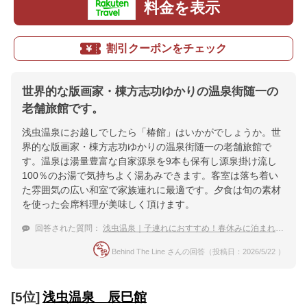
料金を表示
割引クーポンをチェック
世界的な版画家・棟方志功ゆかりの温泉街随一の
老舗旅館です。
浅虫温泉にお越しでしたら「椿館」はいかがでしょうか。世
界的な版画家・棟方志功ゆかりの温泉街随一の老舗旅館で
す。温泉は湯量豊富な自家源泉を9本も保有し源泉掛け流し
100％のお湯で気持ちよく湯あみできます。客室は落ち着い
た雰囲気の広い和室で家族連れに最適です。夕食は旬の素材
を使った会席料理が美味しく頂けます。
回答された質問：
浅虫温泉｜子連れにおすすめ！春休みに泊まれる穴場な宿は？
Behind The Line さんの回答（投稿日：2026/5/22 ）
[5位]
浅虫温泉 辰巳館