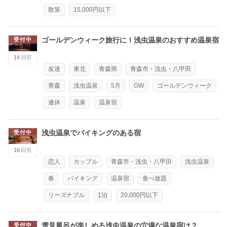
散策
15,000円以下
ゴールデンウィーク旅行に！浅虫温泉のおすすめ温泉宿
受付中
14
回答
友達
東北
青森県
青森市・浅虫・八甲田
青森
浅虫温泉
5月
GW
ゴールデンウィーク
連休
温泉
温泉宿
浅虫温泉でバイキングのある宿
受付中
16
回答
恋人
カップル
青森市・浅虫・八甲田
浅虫温泉
春
バイキング
温泉宿
食べ放題
リーズナブル
1泊
20,000円以下
雪見風呂が楽しめる浅虫温泉の穴場な温泉宿は？
受付中