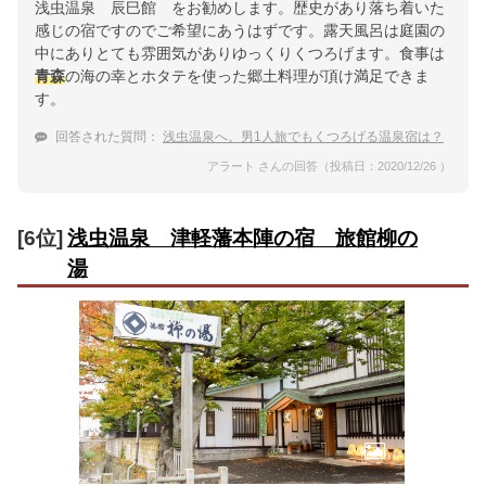
浅虫温泉 辰巳館 をお勧めします。歴史があり落ち着いた
感じの宿ですのでご希望にあうはずです。露天風呂は庭園の
中にありとても雰囲気がありゆっくりくつろげます。食事は
青森
の海の幸とホタテを使った郷土料理が頂け満足できま
す。
回答された質問：
浅虫温泉へ。男1人旅でもくつろげる温泉宿は？
アラート さんの回答（投稿日：2020/12/26 ）
[6位]
浅虫温泉 津軽藩本陣の宿 旅館柳の
湯