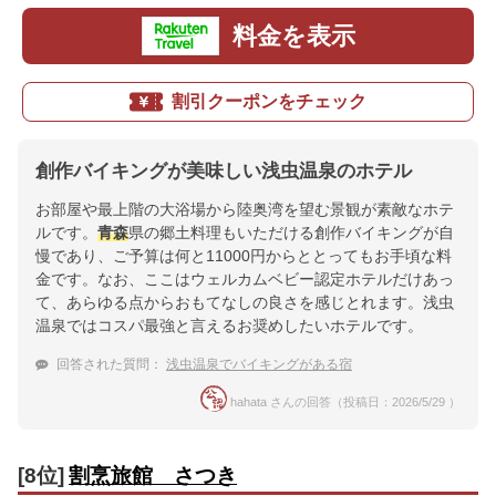
料金を表示
割引クーポンをチェック
創作バイキングが美味しい浅虫温泉のホテル
お部屋や最上階の大浴場から陸奥湾を望む景観が素敵なホテ
ルです。
青森
県の郷土料理もいただける創作バイキングが自
慢であり、ご予算は何と11000円からととってもお手頃な料
金です。なお、ここはウェルカムベビー認定ホテルだけあっ
て、あらゆる点からおもてなしの良さを感じとれます。浅虫
温泉ではコスパ最強と言えるお奨めしたいホテルです。
回答された質問：
浅虫温泉でバイキングがある宿
hahata さんの回答（投稿日：2026/5/29 ）
[8位]
割烹旅館 さつき