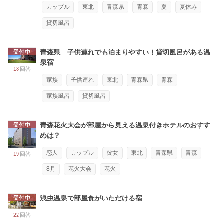
カップル
東北
青森県
青森
夏
夏休み
貸切風呂
青森県 子供連れでも泊まりやすい！貸切風呂がある温
受付中
泉宿
18
回答
家族
子供連れ
東北
青森県
青森
家族風呂
貸切風呂
青森花火大会が部屋から見える温泉付きホテルのおすす
受付中
めは？
恋人
カップル
彼女
東北
青森県
青森
19
回答
8月
花火大会
花火
浅虫温泉で部屋食がいただける宿
受付中
22
回答