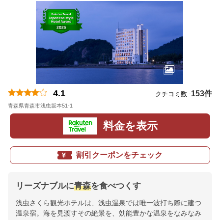
4.1
153件
クチコミ数 :
青森県青森市浅虫坂本51-1
地図
料金を表示
割引クーポンをチェック
リーズナブルに
青森
を食べつくす
浅虫さくら観光ホテルは、浅虫温泉では唯一波打ち際に建つ
温泉宿。海を見渡すその絶景を、効能豊かな温泉をなみなみ