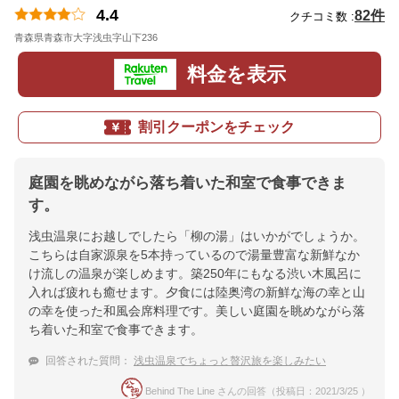
4.4
82件
クチコミ数 :
青森県青森市大字浅虫字山下236
地図
料金を表示
割引クーポンをチェック
庭園を眺めながら落ち着いた和室で食事できま
す。
浅虫温泉にお越しでしたら「柳の湯」はいかがでしょうか。
こちらは自家源泉を5本持っているので湯量豊富な新鮮なか
け流しの温泉が楽しめます。築250年にもなる渋い木風呂に
入れば疲れも癒せます。夕食には陸奥湾の新鮮な海の幸と山
の幸を使った和風会席料理です。美しい庭園を眺めながら落
ち着いた和室で食事できます。
回答された質問：
浅虫温泉でちょっと贅沢旅を楽しみたい
Behind The Line さんの回答（投稿日：2021/3/25 ）