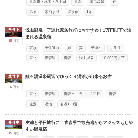
青森市・浅虫・八甲田
青森
浅虫温泉
春
温泉
素泊まり
温泉宿
1泊
浅虫温泉 子連れ家族旅行におすすめ！1万円以下で泊
受付中
まれる温泉宿
18
回答
家族
子供連れ
娘
妻
子連れ
小学生
東北
青森県
青森
浅虫温泉
10,000円以下
酸ヶ湯温泉周辺でゆっくり湯治が出来るお宿
受付中
25
回答
東北
青森県
青森市・浅虫・八甲田
青森
秘湯
湯治
名湯100選
友達と平日旅行に！青森県で観光地からアクセスもしや
受付中
すい温泉宿
15
回答