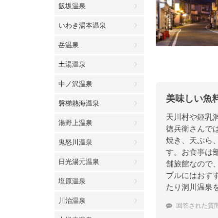
飯坂温泉
いわき湯本温泉
岳温泉
土湯温泉
中ノ沢温泉
美味しい魚
磐梯熱海温泉
天川村や鍾乳
湯野上温泉
徳兵衛さんで
焼き、天ぷら
鬼怒川温泉
す。お食事は
日光湯元温泉
舗旅館なので
プルにはおす
塩原温泉
たり洞川温泉
川治温泉
回答された質