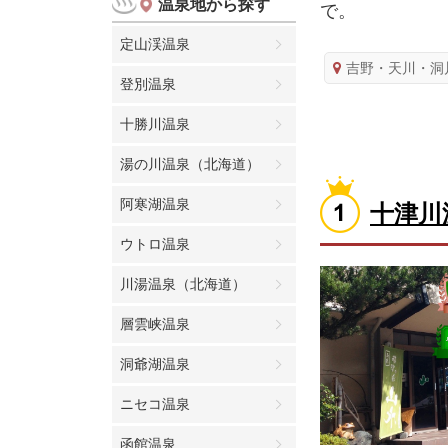
温泉地から探す
で。
定山渓温泉
吉野・天川・洞
登別温泉
十勝川温泉
湯の川温泉（北海道）
阿寒湖温泉
十津川
ウトロ温泉
川湯温泉（北海道）
層雲峡温泉
洞爺湖温泉
ニセコ温泉
函館温泉