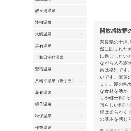
酸ヶ湯温泉
浅虫温泉
開放感抜群
大鰐温泉
奈良県の十津
黒石温泉
然に囲まれた
に過ごしたい
十和田湖畔温泉
ながら入る露
鶯宿温泉
呂は格別です
いです。硫黄
八幡平温泉（岩手県）
ます。髪の毛
な食材を活か
花巻温泉
りや郷土料理
鳴子温泉
晴らしい料理
鍋は柔らかく
秋保温泉
の基本を感じ
作並温泉
回答された質