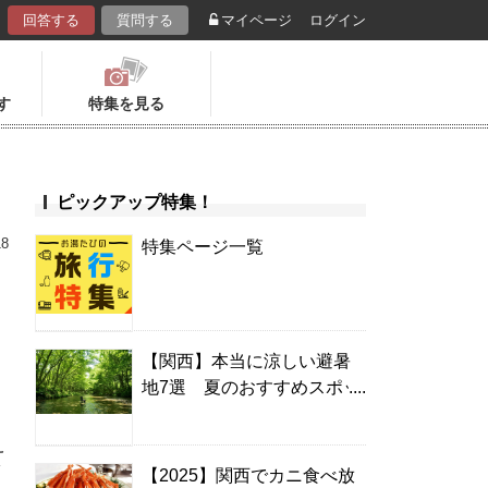
回答する
質問する
マイページ
ログイン
す
特集を見る
ピックアップ特集！
18
特集ページ一覧
【関西】本当に涼しい避暑
地7選 夏のおすすめスポッ
キ
ト＆温泉宿
え
【2025】関西でカニ食べ放