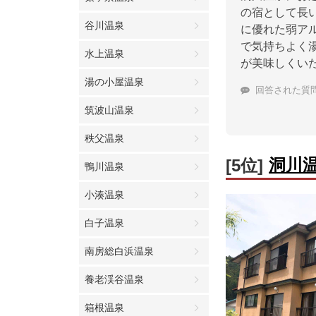
の宿として長
谷川温泉
に優れた弱ア
で気持ちよく
水上温泉
が美味しくい
湯の小屋温泉
回答された質
筑波山温泉
秩父温泉
洞川
[5位]
鴨川温泉
小湊温泉
白子温泉
南房総白浜温泉
養老渓谷温泉
箱根温泉