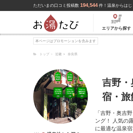
194,544
ただいまの口コミ投稿数
件！温泉からはじ
エリアから探す
本ページはプロモーションを含みます
トップ
近畿
奈良県
吉野・
宿・旅
「吉野・奥吉野
ング！ 人気の
に最適な温泉宿