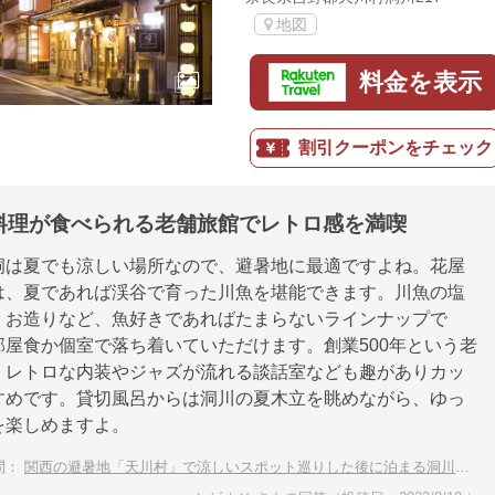
地図
料金を表示
割引クーポンをチェック
料理が食べられる老舗旅館でレトロ感を満喫
洞は夏でも涼しい場所なので、避暑地に最適ですよね。花屋
は、夏であれば渓谷で育った川魚を堪能できます。川魚の塩
、お造りなど、魚好きであればたまらないラインナップで
部屋食か個室で落ち着いていただけます。創業500年という老
、レトロな内装やジャズが流れる談話室なども趣がありカッ
すめです。貸切風呂からは洞川の夏木立を眺めながら、ゆっ
を楽しめますよ。
問：
関西の避暑地「天川村」で涼しいスポット巡りした後に泊まる洞川温泉のおすすめは？