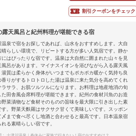
割引クーポンをチェック
の露天風呂と紀州料理が堪能できる宿
川温泉で宿をお探しであれば、山水をおすすめします。大自
素晴らしい環境で、リピートする方が多い人気宿です。静か
方にはぴったりな宿です。温泉は大自然に囲まれた山々を見
天風呂があります。マイナスイオンを浴びながら入る露天風
。湯質は柔らかく身体がいつまでもポカポカ暖かく気持ち良
の香りがするトロトロした湯は温泉に来た気分を高めてくれ
サラサラ、お肌ツルツルになります。お料理は地産地消の旬
した田舎風会席料理が堪能できます。紀州の食材川魚のお造
の野菜漬物など食材そのものの旨味を最大限に引き出した素
です。野菜天麩羅はサクサク甘くて美味しいです。スッポン
て〆まで食べ尽くし地酒と合わせると最高です。日本温泉宿
られる素晴らしい宿です。
問：
十津川温泉｜春休みに家族で行きたい！宿のおすすめは？