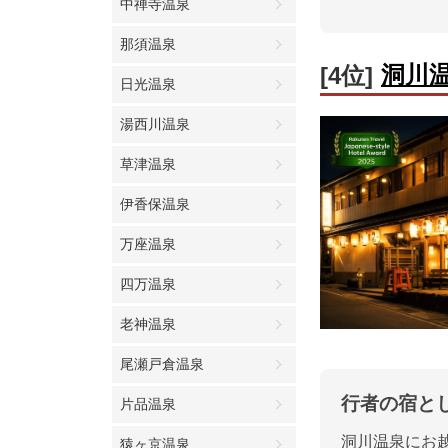
中禅寺温泉
那須温泉
洞川
[4位]
日光温泉
湯西川温泉
草津温泉
伊香保温泉
万座温泉
四万温泉
老神温泉
尾瀬戸倉温泉
行者の宿と
片品温泉
洞川温泉にお
猿ヶ京温泉