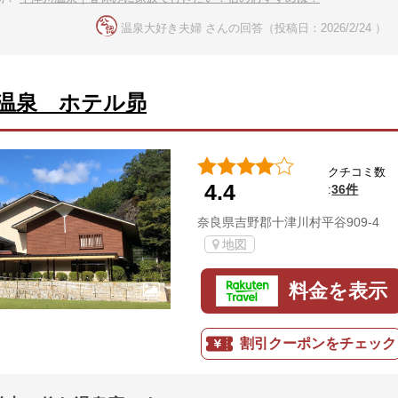
温泉大好き夫婦 さんの回答（投稿日：2026/2/24 ）
温泉 ホテル昴
クチコミ数
4.4
36件
:
奈良県吉野郡十津川村平谷909-4
地図
料金を表示
割引クーポンをチェック