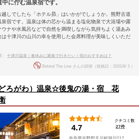
道中に佇む温泉宿です。
お越しでしたら「ホテル昴」はいかがでしょうか。熊野古道
温泉宿です。温泉は体の芯から温まる塩化物泉で大浴場や露
サウナや水風呂などで自然を満喫しながら気持ちよく湯あみ
食は十津川の山川の幸を使用した会席料理が美味しくいただ
問：
十津川温泉｜春休みに家族で行きたい！宿のおすすめは？
Behind The Line さんの回答（投稿日：2025/8/ 3 ）
どろがわ）温泉☆後鬼の湯・宿 花
衛
クチコミ数
4.7
27件
:
奈良県吉野郡天川村洞川217