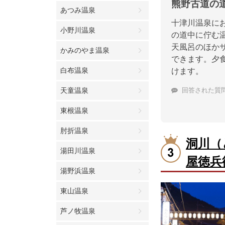
熊野古道の
あつみ温泉
十津川温泉に
小野川温泉
の道中に佇む
天風呂のほか
かみのやま温泉
できます。夕
白布温泉
けます。
天童温泉
回答された質
東根温泉
肘折温泉
洞川（
湯田川温泉
屋徳兵
湯野浜温泉
東山温泉
芦ノ牧温泉