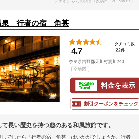
シゲオジ さんの回答（投稿日：2023/8/10 ）
温泉 行者の宿 角甚
クチコミ数
4.7
22件
:
奈良県吉野郡天川村洞川240
地図
料金を表示
割引クーポンをチェック
して長い歴史を持つ趣のある和風旅館です。
越しでしたら「行者の宿 角甚」はいかがでしょうか。行者