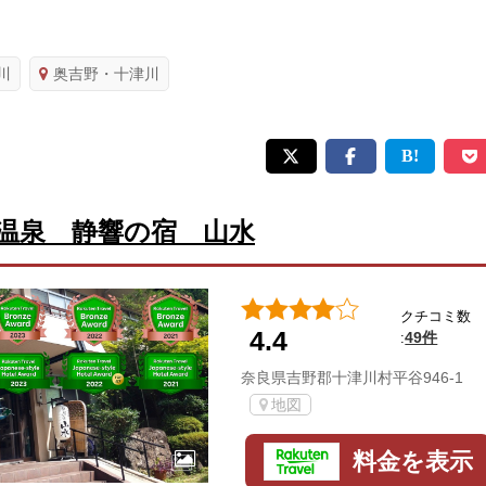
川
奥吉野・十津川
温泉 静響の宿 山水
クチコミ数
4.4
49件
:
奈良県吉野郡十津川村平谷946-1
地図
料金を表示