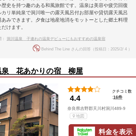
い歴史を持つ趣のある和風旅館です。温泉は美容や疲労回復
ルカリ単純泉で洞川唯一の露天風呂付お部屋や貸切露天風呂
湯あみできます。夕食は地産地消をモットーとした郷土料理
ただけます。
問：
洞川温泉 子連れの温泉デビューにもおすすめの温泉宿
Behind The Line さんの回答（投稿日：2025/2/ 4 ）
温泉 花あかりの宿 柳屋
クチコミ数
4.4
16件
:
奈良県吉野郡天川村洞川489-9
地図
料金を表示