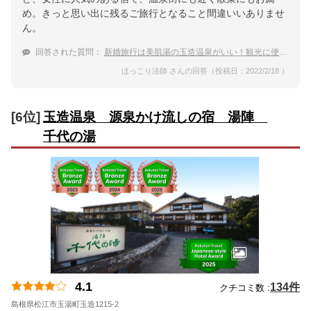
め。きっと思い出に残るご旅行となること間違いいありませ
ん。
回答された質問：
新婚旅行は美肌湯の玉造温泉がいい！観光に便利で女性に嬉しい贅沢な宿
ほっこり法師 さんの回答（投稿日：2022/2/18 ）
[6位]
玉造温泉 源泉かけ流しの宿 湯陣
千代の湯
4.1
134件
クチコミ数 :
島根県松江市玉湯町玉造1215-2
地図