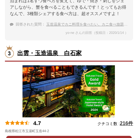
泊まれば1名ずつ食べ方を変えて、ゆで・焼き・刺しをシェ
アしながら、蟹を食べることもできるんです！とってもお得
なんで、3種類シェアする食べ方は、超オススメですよ！
回答された質問：
玉造温泉でカニ料理を食べたい。カニ食べ放題などがお得な宿を知りませんか？
yo-ne さんの回答（投稿日：2020/1/14 ）
出雲・玉造温泉 白石家
4.7
216件
クチコミ数 :
島根県松江市玉湯町玉造44-2
地図