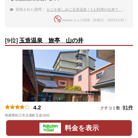
回答された質問：
カニを楽しみに玉造温泉！1人利用が出来て、露天風呂付き客室がある宿
hahata さんの回答（投稿日：2020/11/30 ）
[9位]
玉造温泉 旅亭 山の井
4.2
91件
クチコミ数 :
島根県松江市玉湯町玉造1042
地図
料金を表示