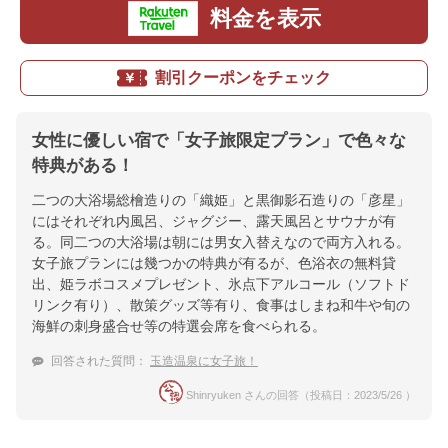
料金を表示
割引クーポンをチェック
女性に優しい宿で「女子旅限定プラン」で色々な
特典がある！
二つの大浴場総檜造りの「織姫」と黒御影石造りの「彦星」
にはそれぞれ内風呂、ジャグジー、露天風呂とサウナが有
る。同二つの大浴場は朝には男女入替えなので両方入れる。
女子旅プランには幾つかの特典が有るが、色浴衣の無料貸
出、姫ラボコスメプレゼント、氷点下アルコール（ソフトド
リンク有り）、散策グッズ等有り、食事はしまね和牛や旬の
海鮮の刺身盛合せ等の特選会席を食べられる。
回答された質問：
玉造温泉に女子旅！
Shinryuken さんの回答（投稿日：2023/5/26 ）