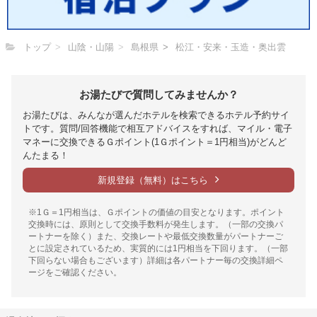
トップ
山陰・山陽
島根県
松江・安来・玉造・奥出雲
お湯たびで質問してみませんか？
お湯たびは、みんなが選んだホテルを検索できるホテル予約サイ
トです。質問/回答機能で相互アドバイスをすれば、マイル・電子
マネーに交換できるＧポイント(1Ｇポイント＝1円相当)がどんど
んたまる！
新規登録（無料）はこちら
※1Ｇ＝1円相当は、Ｇポイントの価値の目安となります。ポイント
交換時には、原則として交換手数料が発生します。（一部の交換パ
ートナーを除く）また、交換レートや最低交換数量がパートナーご
とに設定されているため、実質的には1円相当を下回ります。（一部
下回らない場合もございます）詳細は各パートナー毎の交換詳細ペ
ージをご確認ください。