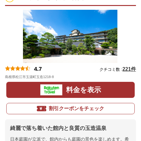
4.7
221件
クチコミ数 :
島根県松江市玉湯町玉造1218-8
地図
料金を表示
割引クーポンをチェック
綺麗で落ち着いた館内と良質の玉造温泉
日本庭園が立派で、館内からも庭園の景色を楽しめます。希