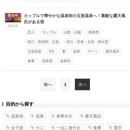
カップルで華やかな温泉街の玉造温泉へ！素敵な露天風
受付中
呂がある宿
15
回答
恋人
カップル
山陰・山陽
島根県
松江・美保関・玉造
松江・安来・玉造・奥出雲
玉造温泉
8月
夏
温泉
デート
露天風呂
食事
温泉宿
温泉街
前へ
1
次へ
目的から探す
温泉宿
温泉
食事付き
露天風呂
女子旅
カニ
一泊二食付き
食事
贅沢