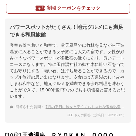
割引クーポンをチェック
パワースポットがたくさん！地元グルメにも満足
できる和風旅館
客室も落ち着いた和室で、露天風呂では竹林を見ながら玉造
温泉に入ることができる女子旅にも人気の宿です。女性が好
みそうなパワースポットが多数宿の近くにあり、良いデート
コースになります。特に玉作湯神社の御神木に叶い石を当て
てお守りにする「願い石」は持ち帰ることができるので、カ
ップル旅行の思い出になります。夕食には宍道湖のしじみや
しまね和牛など、地元グルメを満喫できる会席料理を味わう
ことができて、15,000円以下なのでお手頃価格と言えると思
います。
回答された質問：
7月の平日に彼女と安くておしゃれな玉造温泉へ！食事付きで手ごろな宿
KEE さんの回答（投稿日：2023/6/12 ）
[10位]
玉造温泉 ＲＹＯＫＡＮ ＯＱＯＱ