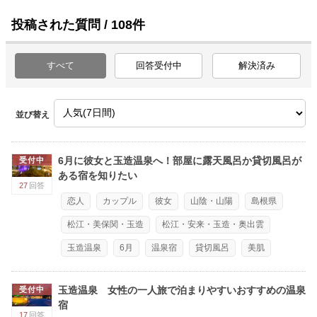
投稿された質問 / 108件
すべて
回答受付中
解決済み
並び替え
6月に彼女と玉造温泉へ！部屋に露天風呂か貸切風呂が
受付中
ある宿を知りたい
27
回答
恋人
カップル
彼女
山陰・山陽
島根県
松江・美保関・玉造
松江・安来・玉造・奥出雲
玉造温泉
6月
温泉宿
貸切風呂
美肌
玉造温泉 女性の一人旅で泊まりやすいおすすめの温泉
受付中
宿
17
回答