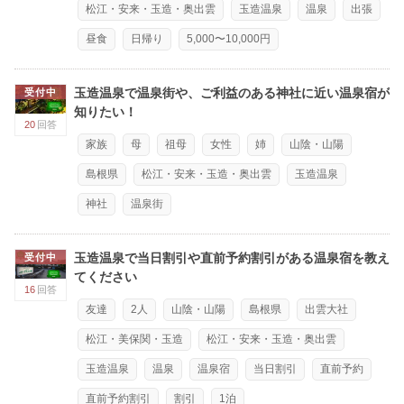
松江・安来・玉造・奥出雲
玉造温泉
温泉
出張
昼食
日帰り
5,000〜10,000円
玉造温泉で温泉街や、ご利益のある神社に近い温泉宿が
受付中
知りたい！
20
回答
家族
母
祖母
女性
姉
山陰・山陽
島根県
松江・安来・玉造・奥出雲
玉造温泉
神社
温泉街
玉造温泉で当日割引や直前予約割引がある温泉宿を教え
受付中
てください
16
回答
友達
2人
山陰・山陽
島根県
出雲大社
松江・美保関・玉造
松江・安来・玉造・奥出雲
玉造温泉
温泉
温泉宿
当日割引
直前予約
直前予約割引
割引
1泊