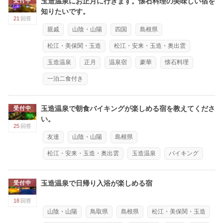
玉造温泉にお正月に行きます。懐石料理の美味しい宿を
受付中
知りたいです。
21
回答
親戚
山陰・山陽
四国
島根県
松江・美保関・玉造
松江・安来・玉造・奥出雲
玉造温泉
正月
温泉宿
豪華
懐石料理
一泊二食付き
玉造温泉で朝食バイキングが楽しめる宿を教えてくださ
受付中
い。
25
回答
友達
山陰・山陽
島根県
松江・安来・玉造・奥出雲
玉造温泉
バイキング
玉造温泉で日帰り入浴が楽しめる宿
受付中
18
回答
山陰・山陽
鳥取県
島根県
松江・美保関・玉造