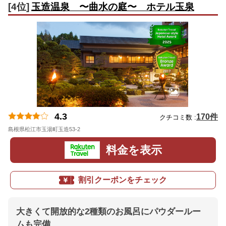
[4位]
玉造温泉 〜曲水の庭〜 ホテル玉泉
4.3
170件
クチコミ数 :
島根県松江市玉湯町玉造53-2
地図
料金を表示
割引クーポンをチェック
大きくて開放的な2種類のお風呂にパウダールー
ムも完備