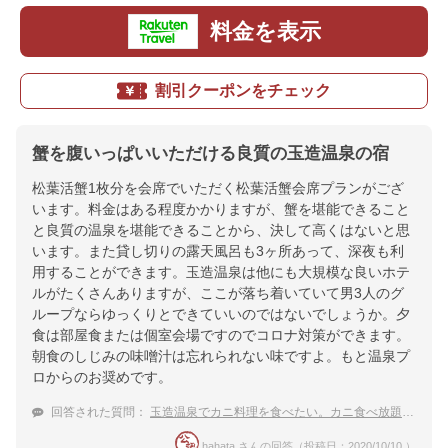
料金を表示
割引クーポンをチェック
蟹を腹いっぱいいただける良質の玉造温泉の宿
松葉活蟹1枚分を会席でいただく松葉活蟹会席プランがござ
います。料金はある程度かかりますが、蟹を堪能できること
と良質の温泉を堪能できることから、決して高くはないと思
います。また貸し切りの露天風呂も3ヶ所あって、深夜も利
用することができます。玉造温泉は他にも大規模な良いホテ
ルがたくさんありますが、ここが落ち着いていて男3人のグ
ループならゆっくりとできていいのではないでしょうか。夕
食は部屋食または個室会場ですのでコロナ対策ができます。
朝食のしじみの味噌汁は忘れられない味ですよ。もと温泉プ
ロからのお奨めです。
回答された質問：
玉造温泉でカニ料理を食べたい。カニ食べ放題などがお得な宿を知りませんか？
hahata さんの回答（投稿日：2020/10/10 ）