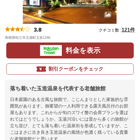
3.8
121件
クチコミ数 :
島根県松江市玉湯町玉造1246
地図
料金を表示
割引クーポンをチェック
落ち着いた玉造温泉を代表する老舗旅館
日本庭園のある古風な旅館で、こじんまりとした家族的な雰
囲気があります。御要望の一人利用できる露天風呂付のお部
屋もあります。これからが旬のズワイ蟹の会席プランを選ば
れてはどうでしょうか。玉湯川沿いには昔から多くの旅館が
立ち並び、とても落ち着いた温泉街を形成していますが、こ
こはまさに古き良き玉造温泉の風情が色濃く残っている貴重
な老舗旅館だと思います。