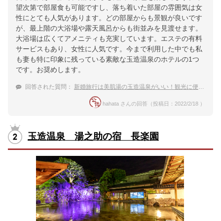
望次第で部屋食も可能ですし、落ち着いた部屋の雰囲気は女
性にとても人気があります。どの部屋からも景観が良いです
が、最上階の大浴場や露天風呂からも街並みを見渡せます。
大浴場は広くてアメニティも充実しています。エステの有料
サービスもあり、女性に人気です。今まで利用した中でも私
も妻も特に印象に残っている素敵な玉造温泉のホテルの1つ
です。お奨めします。
回答された質問：
新婚旅行は美肌湯の玉造温泉がいい！観光に便利で女性に嬉しい贅沢な宿
hahata さんの回答（投稿日：2022/2/18 ）
玉造温泉 湯之助の宿 長楽園