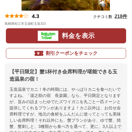
4.3
218件
クチコミ数 :
島根県松江市玉湯町玉造323
地図
料金を表示
割引クーポンをチェック
【平日限定】蟹1杯付き会席料理が堪能できる玉
造温泉の宿！
玉造温泉でカニ！冬の時期には、やっぱりカニを食べたいで
すよね。「湯之助の宿 長楽園」なら、平日限定となります
が、旨みの詰まったゆでたズワイガニを丸ごと一匹ドーンと
提供してくれるプランがありますよ！カニ以外は、お任せ会
席料理ですが、地元の食材をふんだんに使ってとっても美味
しい会席料理！それ以外にも、蟹プランがあり、ゆで蟹、焼
蟹、蟹刺しと、3種類から食べ方を選べて、更に、3人以上で