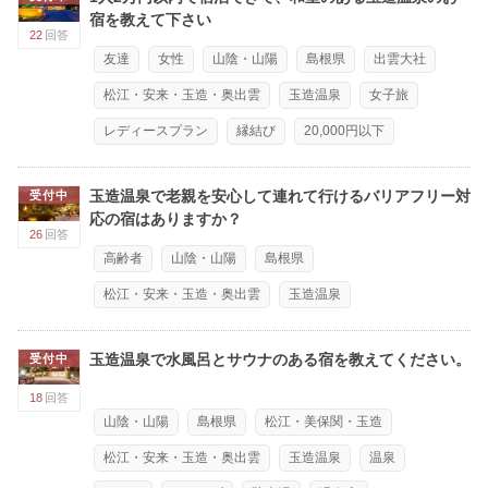
宿を教えて下さい
22
回答
友達
女性
山陰・山陽
島根県
出雲大社
松江・安来・玉造・奥出雲
玉造温泉
女子旅
レディースプラン
縁結び
20,000円以下
玉造温泉で老親を安心して連れて行けるバリアフリー対
受付中
応の宿はありますか？
26
回答
高齢者
山陰・山陽
島根県
松江・安来・玉造・奥出雲
玉造温泉
玉造温泉で水風呂とサウナのある宿を教えてください。
受付中
18
回答
山陰・山陽
島根県
松江・美保関・玉造
松江・安来・玉造・奥出雲
玉造温泉
温泉