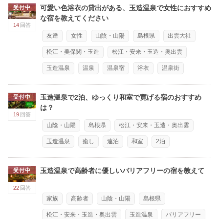
可愛い色浴衣の貸出がある、玉造温泉で女性におすすめ
受付中
な宿を教えてください
14
回答
友達
女性
山陰・山陽
島根県
出雲大社
松江・美保関・玉造
松江・安来・玉造・奥出雲
玉造温泉
温泉
温泉宿
浴衣
温泉街
玉造温泉で2泊、ゆっくり和室で寛げる宿のおすすめ
受付中
は？
19
回答
山陰・山陽
島根県
松江・安来・玉造・奥出雲
玉造温泉
癒し
連泊
和室
2泊
玉造温泉で高齢者に優しいバリアフリーの宿を教えて
受付中
22
回答
家族
高齢者
山陰・山陽
島根県
松江・安来・玉造・奥出雲
玉造温泉
バリアフリー