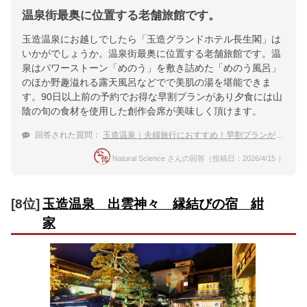
温泉街最奥に位置する老舗旅館です。
玉造温泉にお越しでしたら「玉造グランドホテル長生閣」は
いかがでしょうか。温泉街最奥に位置する老舗旅館です。温
泉はパワーストーン「めのう」を敷き詰めた「めのう風呂」
のほか野趣溢れる露天風呂などでで美肌の湯を堪能できま
す。90日以上前の予約でお得な早割プランがあり夕食には山
陰の旬の食材を使用した創作会席が美味しく頂けます。
回答された質問：
玉造温泉｜夫婦旅行におすすめ！早割プランがある温泉宿は？
Natural Science さんの回答（投稿日：2026/4/15 ）
[8位]
玉造温泉 出雲神々 縁結びの宿 紺
家