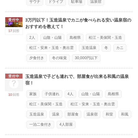
サウナ
ドライブ
駐車場
温泉宿
3万円以下！玉造温泉でカニが食べられる安い温泉宿の
受付中
おすすめを教えて！
17
回答
2人
山陰・山陽
島根県
松江・美保関・玉造
松江・安来・玉造・奥出雲
玉造温泉
冬
カニ
夕食付き
冬の味覚
30,000円以下
玉造温泉で子ども連れで、部屋食が出来る和風の温泉
受付中
宿！
家族
子供連れ
4人
山陰・山陽
島根県
10
回答
松江・美保関・玉造
松江・安来・玉造・奥出雲
玉造温泉
温泉
部屋食
温泉宿
和室
和風
一泊二食付き
4人部屋