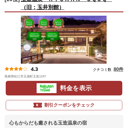
（旧：玉井別館）
4.3
80件
クチコミ数 :
島根県松江市玉湯町玉造1247
地図
料金を表示
割引クーポンをチェック
心もからだも癒される玉造温泉の宿