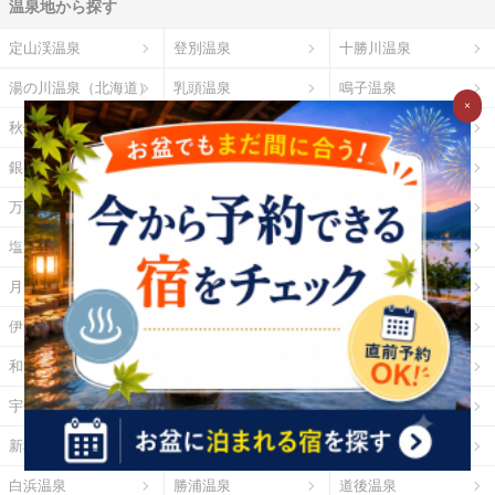
温泉地から探す
定山渓温泉
登別温泉
十勝川温泉
湯の川温泉（北海道）
乳頭温泉
鳴子温泉
×
秋保温泉
東山温泉
蔵王温泉
銀山温泉
草津温泉
伊香保温泉
万座温泉
四万温泉
鬼怒川温泉
塩原温泉
野沢温泉
白骨温泉
月岡温泉
石和温泉
湯河原温泉
伊東温泉
修善寺温泉
下田温泉（静岡県）
和倉温泉
山中温泉
あわら温泉
宇奈月温泉
下呂温泉
平湯温泉
新穂高温泉
城崎温泉
有馬温泉
白浜温泉
勝浦温泉
道後温泉