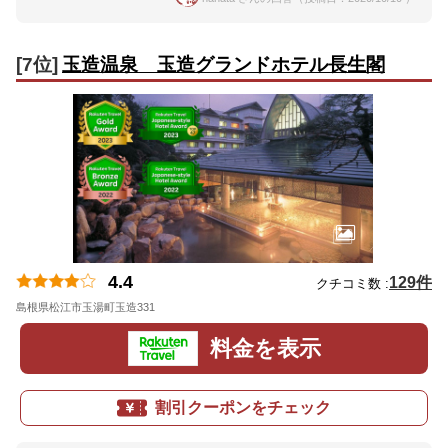
[7位]
玉造温泉 玉造グランドホテル長生閣
4.4
129件
クチコミ数 :
島根県松江市玉湯町玉造331
地図
料金を表示
割引クーポンをチェック