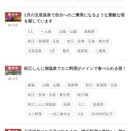
1月の玉造温泉で自分へのご褒美になるような素敵な宿
受付中
を探しています
25
回答
1人
一人旅
山陰・山陽
島根県
松江・美保関・玉造
松江・安来・玉造・奥出雲
玉造温泉
1月
贅沢
温泉宿
ご褒美
松江しんじ湖温泉でカニ料理がメインで食べられる宿！
受付中
28
回答
家族
山陰・山陽
島根県
松江・美保関・玉造
松江・安来・玉造・奥出雲
松江城
松江しんじ湖温泉
温泉
カニ
温泉宿
カニ料理
一泊二食付き
1泊
20,000円以下