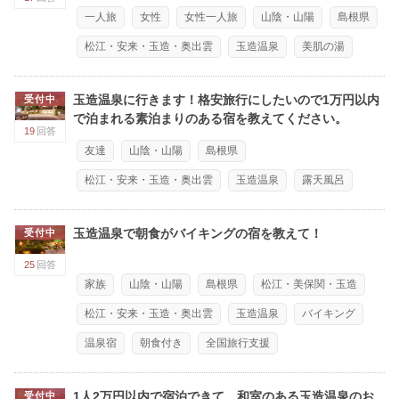
一人旅
女性
女性一人旅
山陰・山陽
島根県
松江・安来・玉造・奥出雲
玉造温泉
美肌の湯
玉造温泉に行きます！格安旅行にしたいので1万円以内
受付中
で泊まれる素泊まりのある宿を教えてください。
19
回答
友達
山陰・山陽
島根県
松江・安来・玉造・奥出雲
玉造温泉
露天風呂
玉造温泉で朝食がバイキングの宿を教えて！
受付中
25
回答
家族
山陰・山陽
島根県
松江・美保関・玉造
松江・安来・玉造・奥出雲
玉造温泉
バイキング
温泉宿
朝食付き
全国旅行支援
1人2万円以内で宿泊できて、和室のある玉造温泉のお
受付中