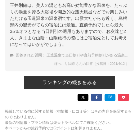
玉井別館は、美人の湯とも名高い効能豊かな温泉を、たっぷ
りの湯量を誇る大浴場や開放的な露天風呂などでお楽しみい
ただける玉造温泉の温泉宿です。出雲大社からも近く、島根
県内の観光がてらの宿泊には最適。直前予約でしたら最大
35％オフとなる当日割引の適用もありますので、お友達と2
人、きままな山陰・山陽旅行の際にはご宿泊先としてお考え
になってはいかがでしょう。
回答された質問：
玉造温泉で当日割引や直前予約割引がある温泉宿を教えてください
ほっこり法師 さんの回答（投稿日：2021/4/12 ）
ランキングの続きをみる
掲載している宿に関する情報（宿情報・口コミ等）はその内容を保証するも
のではありません。
最新の宿情報・プラン情報は楽天トラベルにてご確認ください。
本ページからの旅行予約ではGポイントは加算されません。