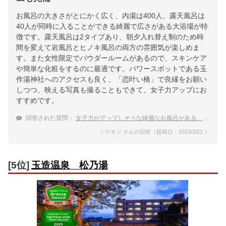
お風呂の大きさがとにかく広く、内湯は400人、露天風呂は
40人が同時に入ることができる綺麗で広さがある大浴場が特
徴です。露天風呂は2タイプあり、朝夕入れ替え制のため時
間を変えて岩風呂とヒノキ風呂の両方の雰囲気が楽しめま
す。また女性限定でパウダールームがあるので、スキンケア
や簡単な化粧をするのに最適です。パワースポットである玉
作湯神社へのアクセスも良く、「恋叶い橋」で良縁をお願い
しつつ、映える写真も撮ることもできて、女子力アップにお
すすめです。
回答された質問：
女子力がアップしそうな綺麗なお風呂がある、玉造温泉でおすすめの温泉宿を教えてください。
シゲオジ さんの回答（投稿日：2023/3/22 ）
[5位]
玉造温泉 松乃湯