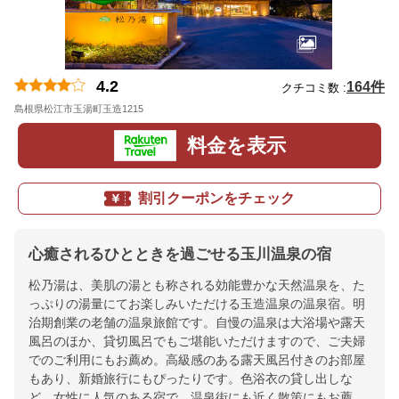
4.2
164件
クチコミ数 :
島根県松江市玉湯町玉造1215
地図
料金を表示
割引クーポンをチェック
心癒されるひとときを過ごせる玉川温泉の宿
松乃湯は、美肌の湯とも称される効能豊かな天然温泉を、た
っぷりの湯量にてお楽しみいただける玉造温泉の温泉宿。明
治期創業の老舗の温泉旅館です。自慢の温泉は大浴場や露天
風呂のほか、貸切風呂でもご堪能いただけますので、ご夫婦
でのご利用にもお薦め。高級感のある露天風呂付きのお部屋
もあり、新婚旅行にもぴったりです。色浴衣の貸し出しな
ど、女性に人気のある宿で、温泉街にも近く散策にもお薦