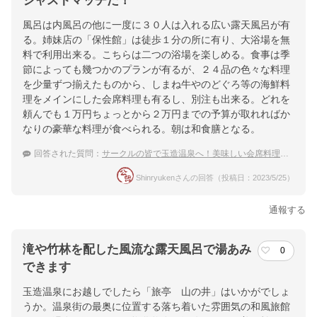
ジャストマッチだ！
風呂は内風呂の他に一度に３０人は入れる広い露天風呂が有
る。姉妹店の「保性館」は徒歩１分の所に有り、大浴場を無
料で利用出来る。こちらは二つの浴場を楽しめる。食事は季
節によっても幾つかのプランが有るが、２４品の色々な料理
を少量ずつ揃えたものから、しまね牛やのどぐろ等の海鮮料
理をメインにした会席料理も有るし、別注も出来る。どれを
頼んでも１万円ちょっとから２万円までの予算が取れればか
なりの豪華な料理が食べられる。朝は和食膳となる。
回答された質問：
サークルの皆で玉造温泉へ！美味しい会席料理を堪能できるおすすめ宿を教えてください。
Shinryukenさんの回答（投稿日：2023/5/25）
通報する
滝や竹林を配した風流な露天風呂で湯あみ
0
できます
玉造温泉にお越しでしたら「旅亭 山の井」はいかがでしょ
うか。温泉街の最奥に位置する落ち着いた雰囲気の和風旅館