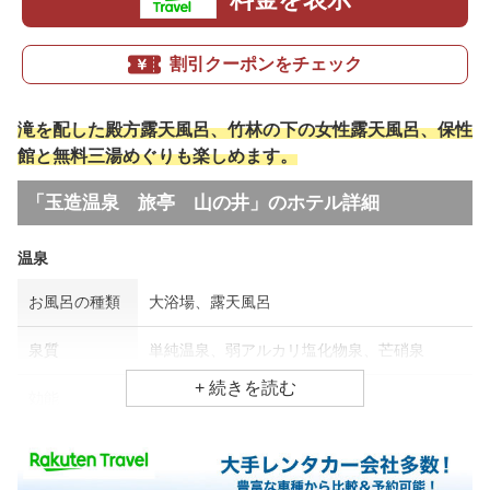
割引クーポンをチェック
滝を配した殿方露天風呂、竹林の下の女性露天風呂、保性
館と無料三湯めぐりも楽しめます。
「玉造温泉 旅亭 山の井」のホテル詳細
温泉
お風呂の種類
大浴場、露天風呂
泉質
単純温泉、弱アルカリ塩化物泉、芒硝泉
効能
関節痛、筋肉痛、神経痛
食事場所