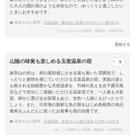
た大人の隠れ宿のような存在なので、ゆっくりと過ごしたい
ときにおすすめです。
回答された質問：
玉造温泉｜春休みに友達と行きたい！宿のおすすめは？
くまたんさんさんの回答（投稿日：2026/2/ 6）
通報する
山陰の味覚も楽しめる玉造温泉の宿
0
旅亭山の井は、和の風情感じさせる落ち着いた雰囲気で、し
っとりと旅情を感じていただける玉造温泉の宿。美肌の湯と
も称される効能豊かな天然温泉を、竹林の見える女子露天風
呂などで存分にご堪能いただける温泉宿です。一人旅も大歓
迎。静かに寛げるお部屋もあり、女性一人旅にもぴったりで
しょう。また、日本海の新鮮な魚介類をはじめ島根県の地元
食材をふんだんに使ったお食事も宿の自慢です。
回答された質問：
玉造温泉 女性の一人旅で泊まりやすいおすすめの温泉宿
ほっこり法師さんの回答（投稿日：2025/8/30）