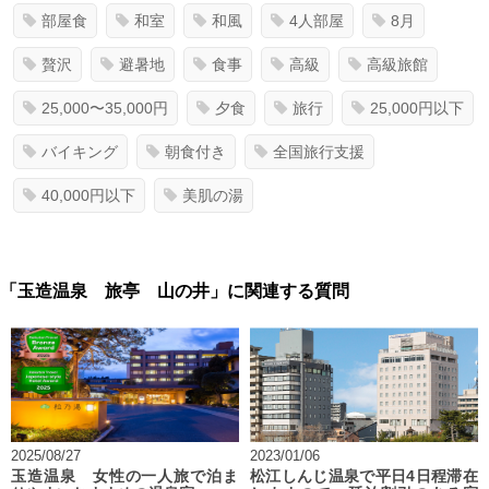
部屋食
和室
和風
4人部屋
8月
贅沢
避暑地
食事
高級
高級旅館
25,000〜35,000円
夕食
旅行
25,000円以下
バイキング
朝食付き
全国旅行支援
40,000円以下
美肌の湯
「玉造温泉 旅亭 山の井」に関連する質問
2025/08/27
2023/01/06
玉造温泉 女性の一人旅で泊ま
松江しんじ温泉で平日4日程滞在