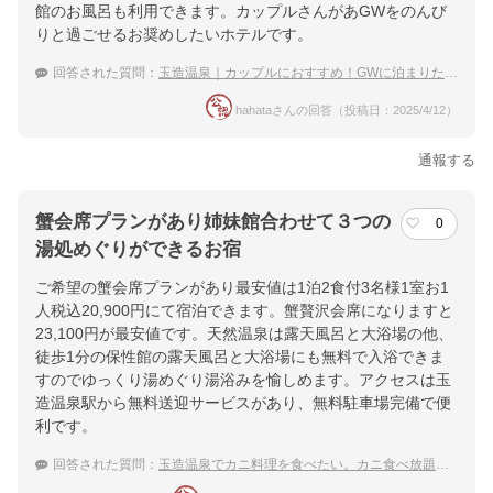
館のお風呂も利用できます。カップルさんがあGWをのんび
りと過ごせるお奨めしたいホテルです。
回答された質問：
玉造温泉｜カップルにおすすめ！GWに泊まりたい穴場な宿は？
hahataさんの回答（投稿日：2025/4/12）
通報する
蟹会席プランがあり姉妹館合わせて３つの
0
湯処めぐりができるお宿
ご希望の蟹会席プランがあり最安値は1泊2食付3名様1室お1
人税込20,900円にて宿泊できます。蟹贅沢会席になりますと
23,100円が最安値です。天然温泉は露天風呂と大浴場の他、
徒歩1分の保性館の露天風呂と大浴場にも無料で入浴できま
すのでゆっくり湯めぐり湯浴みを愉しめます。アクセスは玉
造温泉駅から無料送迎サービスがあり、無料駐車場完備で便
利です。
回答された質問：
玉造温泉でカニ料理を食べたい。カニ食べ放題などがお得な宿を知りませんか？