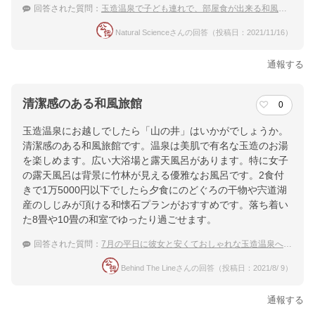
回答された質問：
玉造温泉で子ども連れで、部屋食が出来る和風の温泉宿！
Natural Scienceさんの回答（投稿日：2021/11/16）
通報する
清潔感のある和風旅館
0
玉造温泉にお越しでしたら「山の井」はいかがでしょうか。
清潔感のある和風旅館です。温泉は美肌で有名な玉造のお湯
を楽しめます。広い大浴場と露天風呂があります。特に女子
の露天風呂は背景に竹林が見える優雅なお風呂です。2食付
きで1万5000円以下でしたら夕食にのどぐろの干物や宍道湖
産のしじみが頂ける和懐石プランがおすすめです。落ち着い
た8畳や10畳の和室でゆったり過ごせます。
回答された質問：
7月の平日に彼女と安くておしゃれな玉造温泉へ！食事付きで手ごろな宿
Behind The Lineさんの回答（投稿日：2021/8/ 9）
通報する