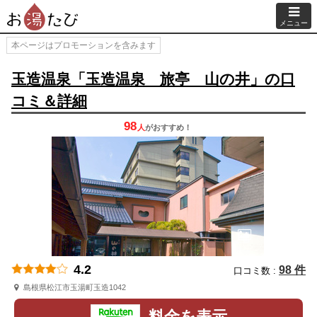
メニュー
本ページはプロモーションを含みます
玉造温泉「玉造温泉 旅亭 山の井」の口
コミ＆詳細
98
人
が
おすすめ！
4.2
98 件
口コミ数 :
島根県松江市玉湯町玉造1042
料金を表示