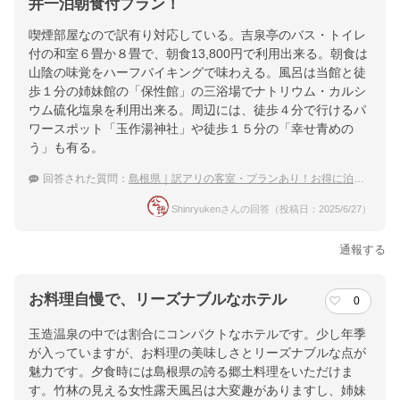
井一泊朝食付プラン！
喫煙部屋なので訳有り対応している。吉泉亭のバス・トイレ
付の和室６畳か８畳で、朝食13,800円で利用出来る。朝食は
山陰の味覚をハーフバイキングで味わえる。風呂は当館と徒
歩１分の姉妹館の「保性館」の三浴場でナトリウム・カルシ
ウム硫化塩泉を利用出来る。周辺には、徒歩４分で行けるパ
ワースポット「玉作湯神社」や徒歩１５分の「幸せ青めの
う」も有る。
回答された質問：
島根県｜訳アリの客室・プランあり！お得に泊まれる宿のおすすめは？
Shinryukenさんの回答（投稿日：2025/6/27）
通報する
お料理自慢で、リーズナブルなホテル
0
玉造温泉の中では割合にコンパクトなホテルです。少し年季
が入っていますが、お料理の美味しさとリーズナブルな点が
魅力です。夕食時には島根県の誇る郷土料理をいただけま
す。竹林の見える女性露天風呂は大変趣がありますし、姉妹