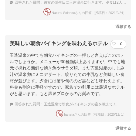
回答された質問：
彼女の誕生日に玉造温泉に行きます。夕食は2人きりで楽しみたいので部屋食のある宿はありますか？
Natural Scienceさんの回答（投稿日：2021/2/24）
通報する
美味しい朝食バイキングを味わえるホテル
0
玉造温泉の中でも朝食バイキングの一押しと言えばこのホテ
ルでしょうか。メニューが30種類以上ありますが、中でも地
元で採れる新鮮な焼き魚やサラダ類、また宍道湖産のしじみ
汁や温泉卵にミニデザート、絞りたての牛乳など美味しい食
材が並びます。夕食には蟹や旬ののど黒なども味わえます。
料金も割合に手軽ですので、家族での利用には最適なホテル
がと思います。もと温泉プロからのお奨めです。
回答された質問：
玉造温泉で朝食がバイキングの宿を教えて！
hahataさんの回答（投稿日：2020/12/ 1）
通報する