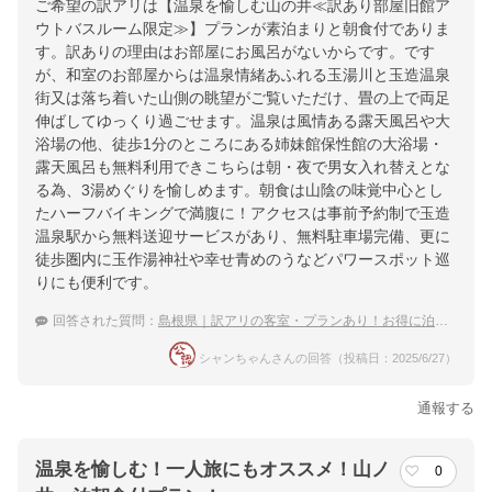
ご希望の訳アリは【温泉を愉しむ山の井≪訳あり部屋旧館ア
ウトバスルーム限定≫】プランが素泊まりと朝食付でありま
す。訳ありの理由はお部屋にお風呂がないからです。です
が、和室のお部屋からは温泉情緒あふれる玉湯川と玉造温泉
街又は落ち着いた山側の眺望がご覧いただけ、畳の上で両足
伸ばしてゆっくり過ごせます。温泉は風情ある露天風呂や大
浴場の他、徒歩1分のところにある姉妹館保性館の大浴場・
露天風呂も無料利用できこちらは朝・夜で男女入れ替えとな
る為、3湯めぐりを愉しめます。朝食は山陰の味覚中心とし
たハーフバイキングで満腹に！アクセスは事前予約制で玉造
温泉駅から無料送迎サービスがあり、無料駐車場完備、更に
徒歩圏内に玉作湯神社や幸せ青めのうなどパワースポット巡
りにも便利です。
回答された質問：
島根県｜訳アリの客室・プランあり！お得に泊まれる宿のおすすめは？
シャンちゃんさんの回答（投稿日：2025/6/27）
通報する
温泉を愉しむ！一人旅にもオススメ！山ノ
0