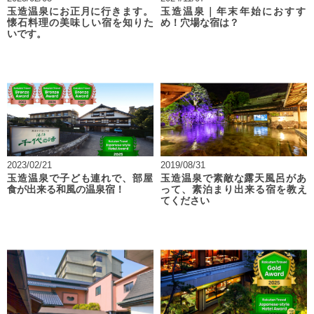
玉造温泉にお正月に行きます。
玉造温泉｜年末年始におすす
懐石料理の美味しい宿を知りた
め！穴場な宿は？
いです。
2023/02/21
2019/08/31
玉造温泉で子ども連れで、部屋
玉造温泉で素敵な露天風呂があ
食が出来る和風の温泉宿！
って、素泊まり出来る宿を教え
てください