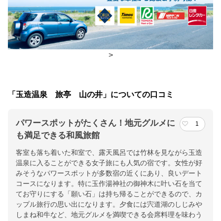
朝食
個室、レストラン
夕食
個室、レストラン
チェックイン・チェックアウト時間
>
チェックイン
15:00(最終チェックイン：19:00)
チェックアウ
10:00
「玉造温泉 旅亭 山の井」についての口コミ
ト
パワースポットがたくさん！地元グルメに
1
交通アクセス
も満足できる和風旅館
山陰道 玉造ICより車で約10分/出雲空港より車にて約30分/JR玉造
客室も落ち着いた和室で、露天風呂では竹林を見ながら玉造
温泉駅よりタクシーにて約10分
温泉に入ることができる女子旅にも人気の宿です。女性が好
みそうなパワースポットが多数宿の近くにあり、良いデート
提供：楽天トラベル
コースになります。特に玉作湯神社の御神木に叶い石を当て
楽天トラベルで
てお守りにする「願い石」は持ち帰ることができるので、カ
ップル旅行の思い出になります。夕食には宍道湖のしじみや
ホテル詳細を詳しく見る
しまね和牛など、地元グルメを満喫できる会席料理を味わう