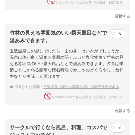
シャンちゃんさんの回答（投稿日：2024/9/ 8）
通報する
竹林の見える雰囲気のいい露天風呂などで
0
湯あみできます。
玉造温泉にお越しでしたら「山の井」はいかがでしょうか。
温泉は体が良く温まる美肌の弱アルカリ塩化物泉で竹林の見
える雰囲気のいい露天風呂などで湯あみできます。夕食は季
節ごとにかわる豪華な懐石料理でカニやのどぐろやしまね和
牛などが美味しく頂けます。
回答された質問：
玉造温泉へ暖かい陽気を感じる露天風呂がある宿！夫婦の旅
Natural Scienceさんの回答（投稿日：2024/8/ 3）
通報する
サークルで行くなら風呂、料理、コスパで
0