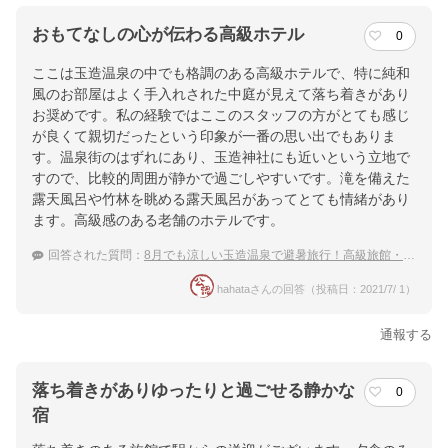
おもてなしの心が伝わる高級ホテル
0
ここは玉造温泉の中でも格調のある高級ホテルで、特に純和
風のお部屋はよく手入れされた中庭が見えて落ち着きがあり
お奨めです。私の経験ではここのスタッフの方がとても感じ
が良くて親切だったという印象が一番の思い出でもありま
す。温泉街のはずれにあり、玉造神社にも近いという立地で
すので、比較的周囲が静かで過ごしやすいです。滝を備えた
露天風呂や竹林を眺める露天風呂があってとても情緒があり
ます。高級感のある老舗のホテルです。
回答された質問：
8月でも涼しい玉造温泉で避暑旅行！高級旅館・温泉宿を教えてください。
hahataさんの回答（投稿日：2021/7/ 1）
通報する
落ち着きがありゆったりと過ごせる静かな
0
宿