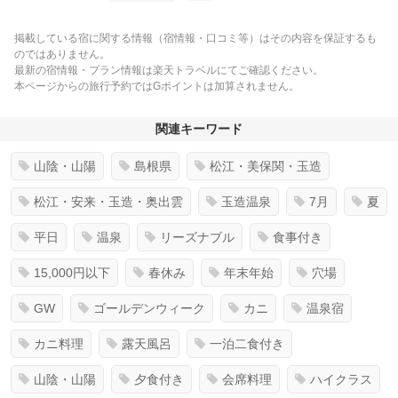
掲載している宿に関する情報（宿情報・口コミ等）はその内容を保証するも
のではありません。
最新の宿情報・プラン情報は楽天トラベルにてご確認ください。
本ページからの旅行予約ではGポイントは加算されません。
関連キーワード
山陰・山陽
島根県
松江・美保関・玉造
松江・安来・玉造・奥出雲
玉造温泉
7月
夏
平日
温泉
リーズナブル
食事付き
15,000円以下
春休み
年末年始
穴場
GW
ゴールデンウィーク
カニ
温泉宿
カニ料理
露天風呂
一泊二食付き
山陰・山陽
夕食付き
会席料理
ハイクラス