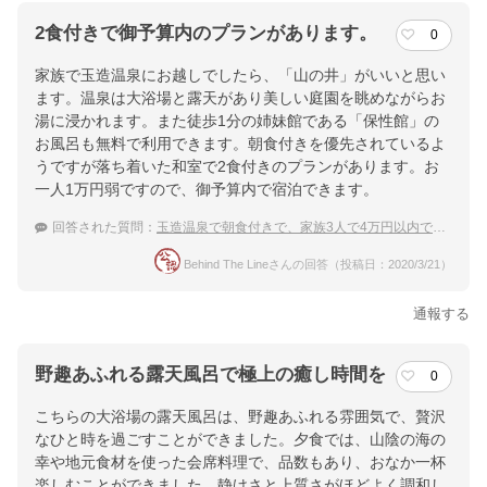
2食付きで御予算内のプランがあります。
0
家族で玉造温泉にお越しでしたら、「山の井」がいいと思い
ます。温泉は大浴場と露天があり美しい庭園を眺めながらお
湯に浸かれます。また徒歩1分の姉妹館である「保性館」の
お風呂も無料で利用できます。朝食付きを優先されているよ
うですが落ち着いた和室で2食付きのプランがあります。お
一人1万円弱ですので、御予算内で宿泊できます。
回答された質問：
玉造温泉で朝食付きで、家族3人で4万円以内で泊まれる宿ってありますか？
Behind The Lineさんの回答（投稿日：2020/3/21）
通報する
野趣あふれる露天風呂で極上の癒し時間を
0
こちらの大浴場の露天風呂は、野趣あふれる雰囲気で、贅沢
なひと時を過ごすことができました。夕食では、山陰の海の
幸や地元食材を使った会席料理で、品数もあり、おなか一杯
楽しむことができました。静けさと上質さがほどよく調和し