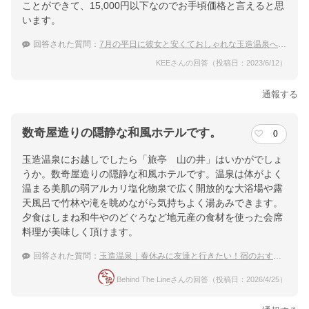
ことができて、15,000円以下なのでお手頃価格と言えると思
います。
回答された質問：
7月の平日に彼女と安くておしゃれな玉造温泉へ！食事付きで手ごろな宿
KEEさんの回答（投稿日：2023/6/12）
通報する
数奇屋造りの隠静な和風ホテルです。
0
玉造温泉にお越しでしたら「旅亭 山の井」はいかがでしょ
うか。数奇屋造りの隠静な和風ホテルです。温泉は体がよく
温まる美肌の弱アルカリ塩化物泉で広く開放的な大浴場や露
天風呂で竹林や滝を眺めながら気持ちよく湯あみできます。
夕食はしまね和牛やのどぐろなど地元産の食材を使った会席
料理が美味しく頂けます。
回答された質問：
玉造温泉｜春休みに友達と行きたい！宿のおすすめは？
Behind The Lineさんの回答（投稿日：2026/4/25）