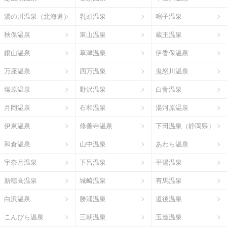
湯の川温泉（北海道）
乳頭温泉
鳴子温泉
秋保温泉
東山温泉
蔵王温泉
銀山温泉
草津温泉
伊香保温泉
万座温泉
四万温泉
鬼怒川温泉
塩原温泉
野沢温泉
白骨温泉
月岡温泉
石和温泉
湯河原温泉
伊東温泉
修善寺温泉
下田温泉（静岡県）
和倉温泉
山中温泉
あわら温泉
宇奈月温泉
下呂温泉
平湯温泉
新穂高温泉
城崎温泉
有馬温泉
白浜温泉
勝浦温泉
道後温泉
こんぴら温泉
三朝温泉
玉造温泉