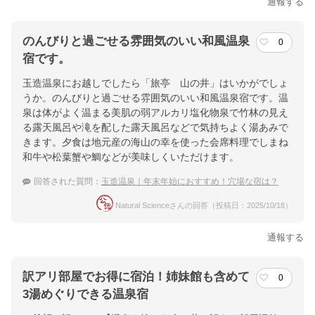
通報する
のんびりと過ごせる雰囲気のいい和風温泉
0
宿です。
玉造温泉にお越しでしたら「旅亭 山の井」はいかがでしょ
うか。のんびりと過ごせる雰囲気のいい和風温泉宿です。温
泉は体がよく温まる美肌の弱アルカリ塩化物泉で竹林の見え
る露天風呂や滝を配した露天風呂などで気持ちよく湯あみで
きます。夕食は地元産の海山の幸を使った会席料理でしまね
和牛や松葉蟹や鯛などが美味しくいただけます。
回答された質問：
玉造温泉｜年末年始におすすめ！穴場な宿は？
Natural Scienceさんの回答（投稿日：2025/10/18）
通報する
訳アリ部屋でお得に宿泊！姉妹館も含めて
0
3湯めぐりできる温泉宿