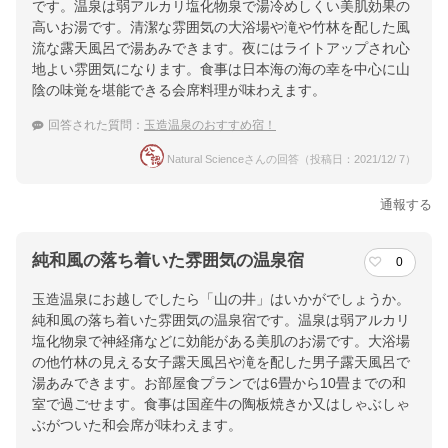
です。温泉は弱アルカリ塩化物泉で湯冷めしくい美肌効果の
高いお湯です。清潔な雰囲気の大浴場や滝や竹林を配した風
流な露天風呂で湯あみできます。夜にはライトアップされ心
地よい雰囲気になります。食事は日本海の海の幸を中心に山
陰の味覚を堪能できる会席料理が味わえます。
回答された質問：
玉造温泉のおすすめ宿！
Natural Scienceさんの回答（投稿日：2021/12/ 7）
通報する
純和風の落ち着いた雰囲気の温泉宿
0
玉造温泉にお越しでしたら「山の井」はいかがでしょうか。
純和風の落ち着いた雰囲気の温泉宿です。温泉は弱アルカリ
塩化物泉で神経痛などに効能がある美肌のお湯です。大浴場
の他竹林の見える女子露天風呂や滝を配した男子露天風呂で
湯あみできます。お部屋食プランでは6畳から10畳までの和
室で過ごせます。食事は国産牛の陶板焼きか又はしゃぶしゃ
ぶがついた和会席が味わえます。