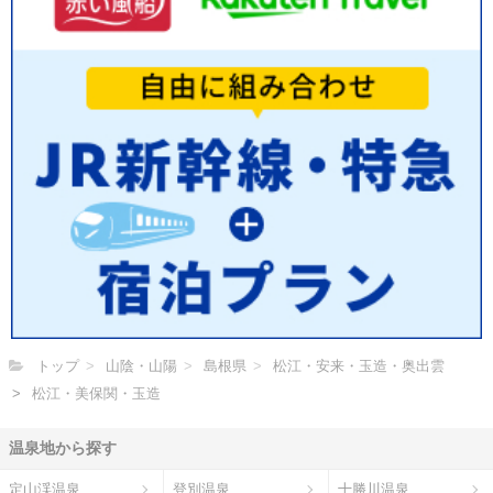
トップ
山陰・山陽
島根県
松江・安来・玉造・奥出雲
松江・美保関・玉造
温泉地から探す
定山渓温泉
登別温泉
十勝川温泉