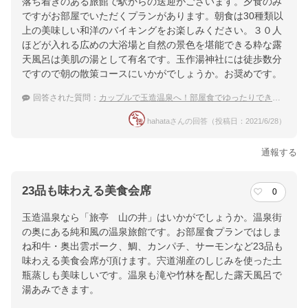
落ち着きのある旅館で駅からの送迎がございます。夕食のみ
ですがお部屋でいただくプランがあります。朝食は30種類以
上の美味しい和洋のバイキングをお楽しみください。３０人
ほどが入れる広めの大浴場と自然の景色を堪能できる粋な露
天風呂は美肌の湯として有名です。玉作湯神社には徒歩数分
ですので朝の散策コースにいかがでしょうか。お奨めです。
回答された質問：
カップルで玉造温泉へ！部屋食でゆったりできる温泉宿は？
hahataさんの回答（投稿日：2021/6/28）
通報する
23品も味わえる美食会席
0
玉造温泉なら「旅亭 山の井」はいかがでしょうか。温泉街
の奥にある純和風の温泉旅館です。お部屋食プランではしま
ね和牛・奥出雲ポーク、鯛、カンパチ、サーモンなど23品も
味わえる美食会席が頂けます。宍道湖産のしじみを使った土
瓶蒸しも美味しいです。温泉も滝や竹林を配した露天風呂で
湯あみできます。