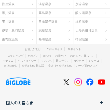
皆生温泉
湯原温泉
別府温泉
黒川温泉
霧島温泉
酸ヶ湯温泉
玉川温泉
日光湯元温泉
箱根温泉
伊勢・鳥羽温泉
志摩温泉
大歩危祖谷温泉
由布院温泉
熱海温泉
指宿温泉
お湯たびとは
ご利用ガイド
Ｇポイント
Ｇランキング
だれどこ
ocruyo
お湯たび
わたしと、暮らし。
キテミヨ
ベストオイシー
モノスポ
野に行く。
カウナラ
ミツケヨ
たびゆかし
Ｇ-Ranking 推し活
食pin by Ｇ-Ranking
ハーブ酒のススメ
個人のお客さま