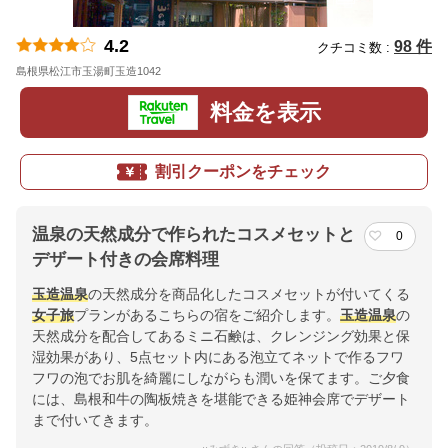
4.2
98 件
クチコミ数 :
島根県松江市玉湯町玉造1042
地図
料金を表示
割引クーポンをチェック
温泉の天然成分で作られたコスメセットと
0
デザート付きの会席料理
玉造温泉
の天然成分を商品化したコスメセットが付いてくる
女子旅
プランがあるこちらの宿をご紹介します。
玉造温泉
の
天然成分を配合してあるミニ石鹸は、クレンジング効果と保
湿効果があり、5点セット内にある泡立てネットで作るフワ
フワの泡でお肌を綺麗にしながらも潤いを保てます。ご夕食
には、島根和牛の陶板焼きを堪能できる姫神会席でデザート
まで付いてきます。