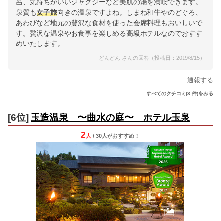
呂、気持ちがいいジャグジーなど美肌の湯を満喫できます。
泉質も
女子旅
向きの温泉ですよね。しまね和牛やのどぐろ、
あわびなど地元の贅沢な食材を使った会席料理もおいしいで
す。贅沢な温泉やお食事を楽しめる高級ホテルなのでおすす
めいたします。
どんどん さんの回答（投稿日：2019/8/15）
通報する
すべてのクチコミ(3 件)をみる
[6位]
玉造温泉 〜曲水の庭〜 ホテル玉泉
2
人
/ 30人
が
おすすめ！