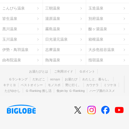
こんぴら温泉
三朝温泉
玉造温泉
皆生温泉
湯原温泉
別府温泉
黒川温泉
霧島温泉
酸ヶ湯温泉
玉川温泉
日光湯元温泉
箱根温泉
伊勢・鳥羽温泉
志摩温泉
大歩危祖谷温泉
由布院温泉
熱海温泉
指宿温泉
お湯たびとは
ご利用ガイド
Ｇポイント
Ｇランキング
だれどこ
ocruyo
お湯たび
わたしと、暮らし。
キテミヨ
ベストオイシー
モノスポ
野に行く。
カウナラ
ミツケヨ
たびゆかし
Ｇ-Ranking 推し活
食pin by Ｇ-Ranking
ハーブ酒のススメ