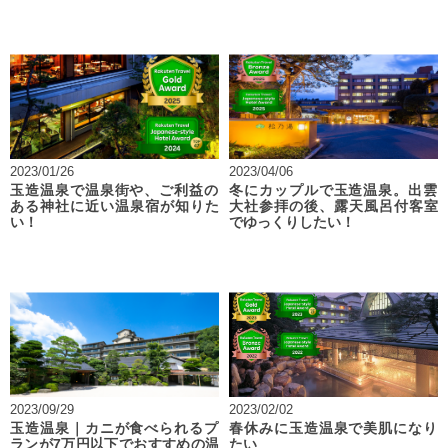
2023/01/26
2023/04/06
玉造温泉で温泉街や、ご利益の
冬にカップルで玉造温泉。出雲
ある神社に近い温泉宿が知りた
大社参拝の後、露天風呂付客室
い！
でゆっくりしたい！
2023/09/29
2023/02/02
玉造温泉｜カニが食べられるプ
春休みに玉造温泉で美肌になり
ランが7万円以下でおすすめの温
たい