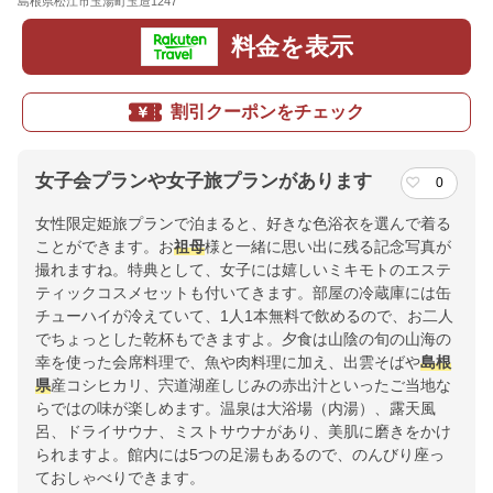
島根県松江市玉湯町玉造1247
地図
料金を表示
割引クーポンをチェック
女子会プランや女子旅プランがあります
0
女性限定姫旅プランで泊まると、好きな色浴衣を選んで着る
ことができます。お
祖母
様と一緒に思い出に残る記念写真が
撮れますね。特典として、女子には嬉しいミキモトのエステ
ティックコスメセットも付いてきます。部屋の冷蔵庫には缶
チューハイが冷えていて、1人1本無料で飲めるので、お二人
でちょっとした乾杯もできますよ。夕食は山陰の旬の山海の
幸を使った会席料理で、魚や肉料理に加え、出雲そばや
島根
県
産コシヒカリ、宍道湖産しじみの赤出汁といったご当地な
らではの味が楽しめます。温泉は大浴場（内湯）、露天風
呂、ドライサウナ、ミストサウナがあり、美肌に磨きをかけ
られますよ。館内には5つの足湯もあるので、のんびり座っ
ておしゃべりできます。