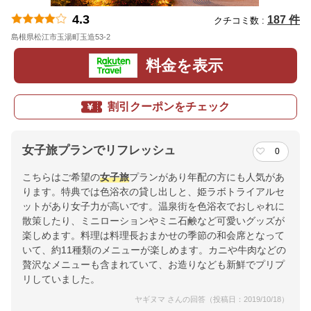
4.3
187 件
クチコミ数 :
島根県松江市玉湯町玉造53-2
地図
料金を表示
割引クーポンをチェック
女子旅プランでリフレッシュ
0
こちらはご希望の
女子旅
プランがあり年配の方にも人気があ
ります。特典では色浴衣の貸し出しと、姫ラボトライアルセ
ットがあり女子力が高いです。温泉街を色浴衣でおしゃれに
散策したり、ミニローションやミニ石鹸など可愛いグッズが
楽しめます。料理は料理長おまかせの季節の和会席となって
いて、約11種類のメニューが楽しめます。カニや牛肉などの
贅沢なメニューも含まれていて、お造りなども新鮮でプリプ
リしていました。
ヤギヌマ さんの回答（投稿日：2019/10/18）