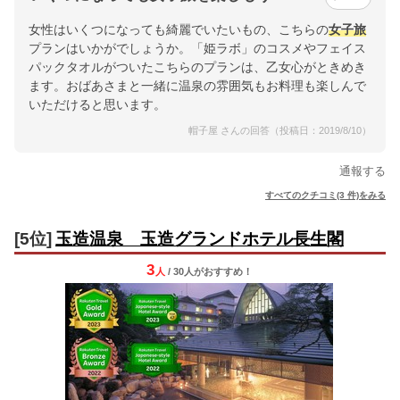
女性はいくつになっても綺麗でいたいもの、こちらの
女子旅
プランはいかがでしょうか。「姫ラボ」のコスメやフェイス
パックタオルがついたこちらのプランは、乙女心がときめき
ます。おばあさまと一緒に温泉の雰囲気もお料理も楽しんで
いただけると思います。
帽子屋 さんの回答（投稿日：2019/8/10）
通報する
すべてのクチコミ(3 件)をみる
[5位]
玉造温泉 玉造グランドホテル長生閣
3
人
/ 30人
が
おすすめ！