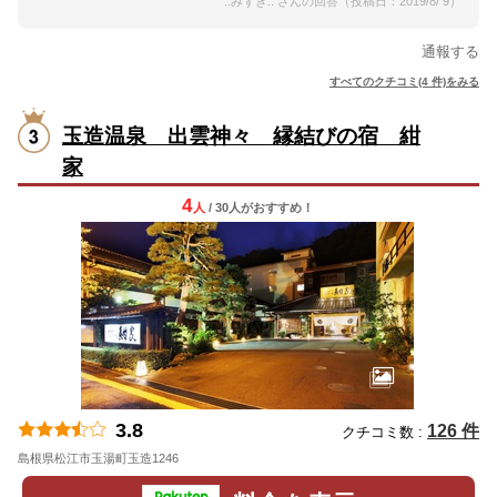
::みずき:: さんの回答（投稿日：2019/8/ 9）
通報する
すべてのクチコミ(4 件)をみる
玉造温泉 出雲神々 縁結びの宿 紺
家
4
人
/ 30人
が
おすすめ！
3.8
126 件
クチコミ数 :
島根県松江市玉湯町玉造1246
地図