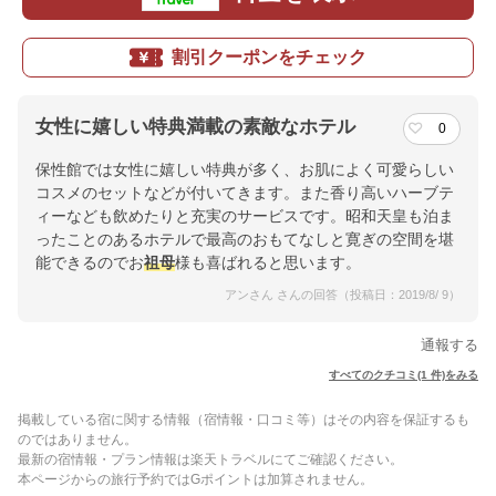
割引クーポンをチェック
女性に嬉しい特典満載の素敵なホテル
0
保性館では女性に嬉しい特典が多く、お肌によく可愛らしい
コスメのセットなどが付いてきます。また香り高いハーブテ
ィーなども飲めたりと充実のサービスです。昭和天皇も泊ま
ったことのあるホテルで最高のおもてなしと寛ぎの空間を堪
能できるのでお
祖母
様も喜ばれると思います。
アンさん さんの回答（投稿日：2019/8/ 9）
通報する
すべてのクチコミ(1 件)をみる
掲載している宿に関する情報（宿情報・口コミ等）はその内容を保証するも
のではありません。
最新の宿情報・プラン情報は楽天トラベルにてご確認ください。
本ページからの旅行予約ではGポイントは加算されません。