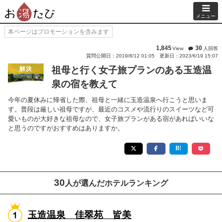
メニュー
本ページはプロモーションを含みます
1,845
30
View
人回答
質問公開日：2019/8/12 01:05
更新日：2023/6/19 15:07
祖母と行く女子旅プランのある玉造温
解決
泉の宿を教えて
今年の夏休みに帰省した際、祖母と一緒に玉造温泉へ行こうと思いま
す。普段は厳しい祖母ですが、最近のコスメや流行りのスイーツなど可
愛いものが大好きな祖母なので、女子旅プランがある宿があればいいな
と思うのですがおすすめはありますか。
30
人が選んだホテルランキング
玉造温泉 佳翠苑 皆美