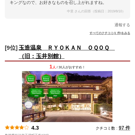
キングなので、お好きなものを召し上がれますね。
中里 さんの回答（投稿日：2019/8/10）
通報する
すべてのクチコミ(1 件)をみる
[9位]
玉造温泉 ＲＹＯＫＡＮ ＯＱＯＱ
（旧：玉井別館）
1
人
/ 30人
が
おすすめ！
4.3
97 件
クチコミ数 :