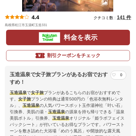
4.4
141 件
クチコミ数 :
島根県松江市玉湯町玉造331
地図
料金を表示
割引クーポンをチェック
玉造温泉で女子旅プランがあるお宿でおす
0
すめ！
玉造温泉
で
女子旅
プランがあるこちらのお宿がおすすめで
す。
女子旅
プランの特典は通常500円の「色浴衣無料レンタ
ル」、
玉造温泉
の人気パワースポット玉作湯神社「叶い石」
引換券、美肌の湯・
玉造温泉
の源泉を持ち帰りできる「温泉
美肌ボトル」引換券、
玉造温泉
オリジナル「姫ラボフェイス
パックシート」が付いているお得なプランです。パワースト
ーンを敷き詰めた大浴場「めのう風呂」や開放的な露天風