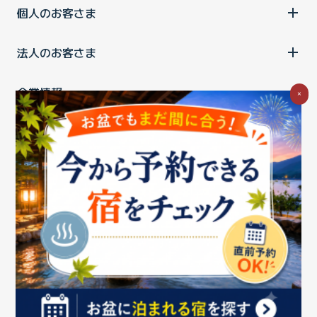
個人のお客さま
法人のお客さま
企業情報
×
ご利用中の方
お問い合わせ
消費税の表示
ウェブアクセシビリティの取り組み
個人情報保護ポリシー
プライバシーポータル
Cookieポリシー
特定商取引法に基づく表記
情報セキュリティ基本方針
商標について
BIGLOBEトップ