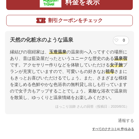
料金を表示
割引クーポンをチェック
天然の化粧水のような温泉
0
縁結びの宿紺家は、
玉造温泉
の温泉街へ入ってすぐの場所に
あり、昔は藍染屋だったというユニークな歴史のある
温泉宿
です。アクセサリー作りなどを体験していただける
女子旅
プ
ランが充実していますので、可愛いもの好きなお
祖母
さまに
もきっとお喜びいただけるでしょう。また、さまざまな模様
を楽しめる色鮮やかな色浴衣の無料貸し出しも行っています
ので女子力もアップすることでしょう。素敵な浴衣で温泉街
を散策し、ゆっくりと温泉情緒をお楽しみください。
ほっこり法師 さんの回答（投稿日：2020/8/31）
通報する
すべてのクチコミ(4 件)をみる