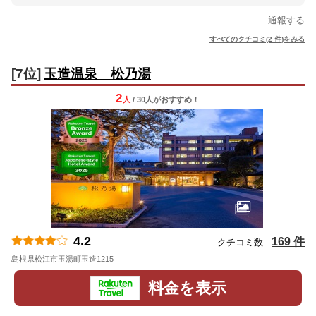
通報する
すべてのクチコミ(2 件)をみる
[7位]
玉造温泉 松乃湯
2
人
/ 30人
が
おすすめ！
4.2
169 件
クチコミ数 :
島根県松江市玉湯町玉造1215
地図
料金を表示