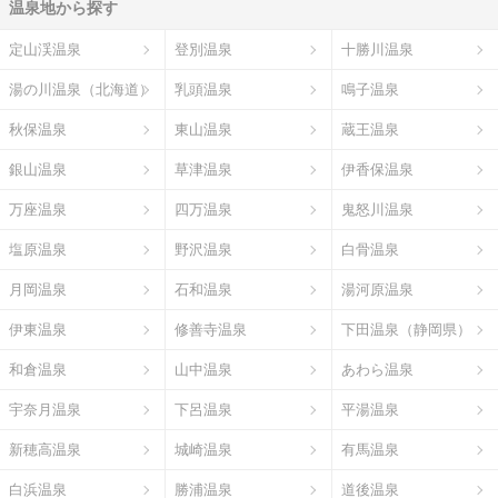
温泉地から探す
定山渓温泉
登別温泉
十勝川温泉
湯の川温泉（北海道）
乳頭温泉
鳴子温泉
秋保温泉
東山温泉
蔵王温泉
銀山温泉
草津温泉
伊香保温泉
万座温泉
四万温泉
鬼怒川温泉
塩原温泉
野沢温泉
白骨温泉
月岡温泉
石和温泉
湯河原温泉
伊東温泉
修善寺温泉
下田温泉（静岡県）
和倉温泉
山中温泉
あわら温泉
宇奈月温泉
下呂温泉
平湯温泉
新穂高温泉
城崎温泉
有馬温泉
白浜温泉
勝浦温泉
道後温泉