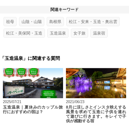
関連キーワード
祖母
山陰・山陽
島根県
松江・安来・玉造・奥出雲
松江・美保関・玉造
玉造温泉
女子旅
温泉宿
「玉造温泉」に関連する質問
2025/07/21
2021/06/23
玉造温泉｜夏休みのカップル旅
8月に涼しさとインスタ映えする
行におすすめの宿は？
風景を求めて玉造に子供を連れ
て遊びに行きます。キレイで子
供が感動する宿