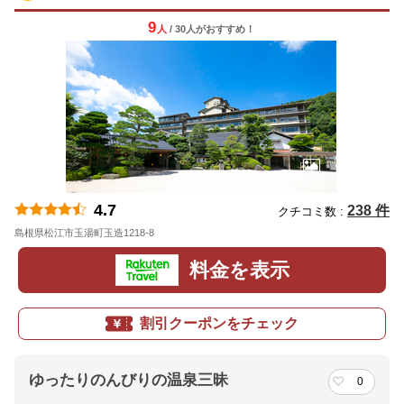
9
人
/ 30人
が
おすすめ！
4.7
238 件
クチコミ数 :
島根県松江市玉湯町玉造1218-8
地図
料金を表示
割引クーポンをチェック
ゆったりのんびりの温泉三昧
0