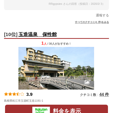
RRgypsies さんの回答（投稿日：2020/2/ 3）
通報する
すべてのクチコミ(1 件)をみる
[10位]
玉造温泉 保性館
1
人
/ 30人
が
おすすめ！
3.9
44 件
クチコミ数 :
島根県松江市玉湯町玉造1191-1
地図
料金を表示