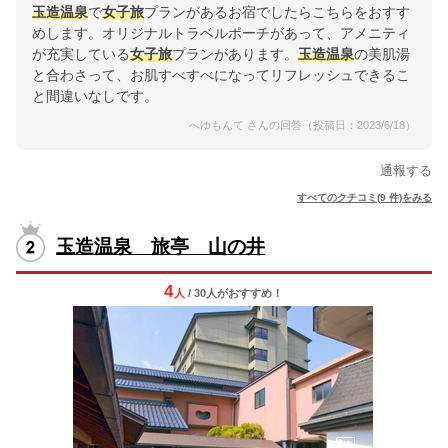
玉造温泉
で
女子旅
プランがあるお宿でしたらこちらをおすす
めします。オリジナルトラベルポーチがあって、アメニティ
が充実している
女子旅
プランがあります。
玉造温泉
の美肌湯
と合わさって、お肌すべすべになってリフレッシュできるこ
と間違いなしです。
へゆもんて さんの回答（投稿日：2023/6/18）
通報する
すべてのクチコミ(9 件)をみる
玉造温泉 旅亭 山の井
4
人
/ 30人
が
おすすめ！