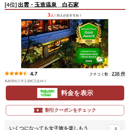
[4位]
出雲・玉造温泉 白石家
3
人
/ 30人
が
おすすめ！
4.7
238 件
クチコミ数 :
島根県松江市玉湯町玉造44-2
地図
料金を表示
割引クーポンをチェック
いくつになっても女子旅を楽しもう
0