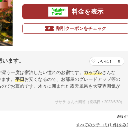
料金を表示
割引クーポンをチェック
思います。
いいね！
0
が漂う一度は宿泊したい憧れのお宿です。
カップル
さんな
います。
平日
お安くなるので、お部屋のグレードアップ等の
るのでお薦めです。木々に囲まれた露天風呂も大変雰囲気が
ササラ さんの回答（投稿日：2022/6/30）
通報す
すべてのクチコミ(1 件)をみ