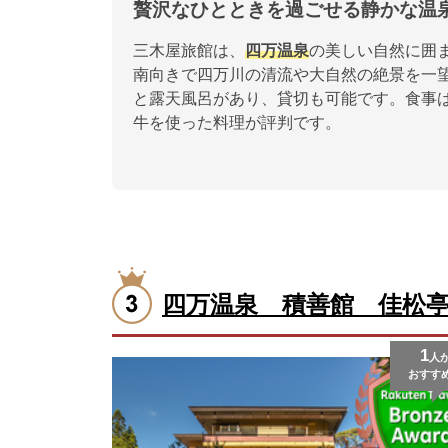
贅沢なひとときを過ごせる静かな温
三木屋旅館は、
四万温泉
の美しい自然に囲
南向きで四万川の清流や大自然の絶景を一望
と露天風呂があり、貸切も可能です。食事
牛を使った料理が評判です。
四万温泉 積善館 佳松
1
人
おすす