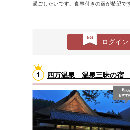
過ごしたいです。食事付きの宿が希望で
5G
ログイン
四万温泉 温泉三昧の宿
6
人
おすす