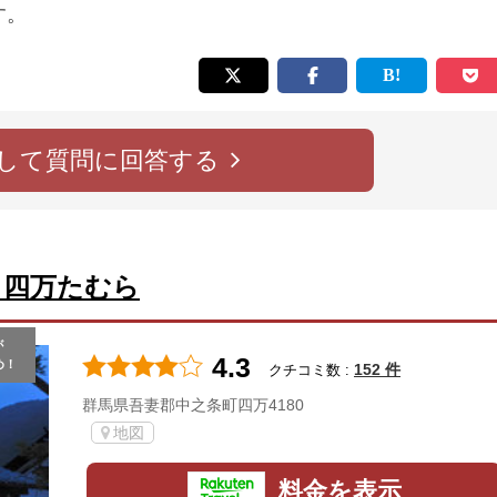
す。
して質問に回答する
 四万たむら
が
4.3
め！
152 件
クチコミ数 :
群馬県吾妻郡中之条町四万4180
地図
料金を表示