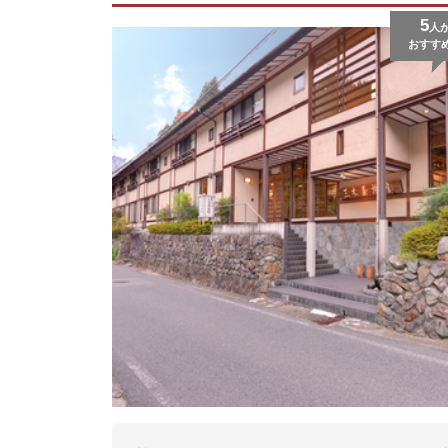
5
人
おすす