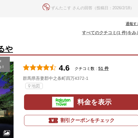
ずんたこす さんの回答（投稿日：2026/2/18）
通報す
すべてのクチコミ(1 件)をみ
るや
が
4.6
め！
51 件
クチコミ数 :
群馬県吾妻郡中之条町四万4372-1
地図
料金を表示
割引クーポンをチェック