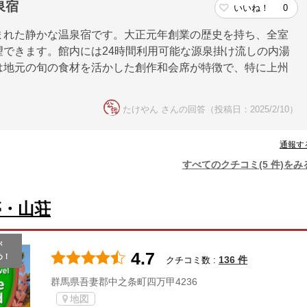
泉宿
いいね！
0
まれた静かな温泉宿です。大正元年創業の歴史を持ち、全室
できます。館内には24時間利用可能な源泉掛け流しの内湯
は地元の旬の食材を活かした創作和会席が特徴で、特に上州
たけやん さんの回答（投稿日：2025/2/10）
通報す
すべてのクチコミ(5 件)をみ
亭・山荘
が
4.7
め！
136 件
クチコミ数 :
群馬県吾妻郡中之条町四万甲4236
地図