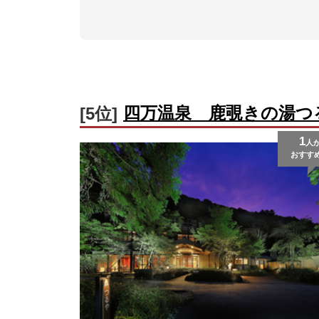
四万温泉 鹿覗きの湯つ
[5位]
1
人
おすす