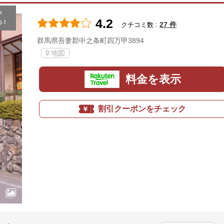
が
4.2
め！
27 件
クチコミ数 :
群馬県吾妻郡中之条町四万甲3894
地図
料金を表示
割引クーポンをチェック