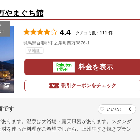
万やまぐち館
が
4.4
め！
111 件
クチコミ数 :
群馬県吾妻郡中之条町四万3876-1
地図
料金を表示
割引クーポンをチェック
宿です
いいね！
0
があります。温泉は大浴場・露天風呂があります。スタンダ
食材を使った料理がご希望でしたら、上州牛すき焼きプラン