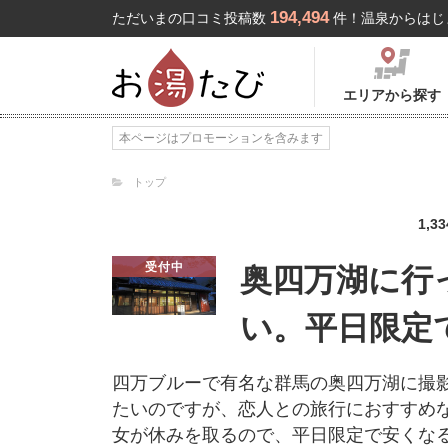
194,494
ただいまの口コミ投稿数
件！温泉からはじ
エリアから探す
本ページはプロモーションを含みます
トップ
1,33
受付中
奥四万湖に行
い。平日限定
四万ブルーで有名な群馬の奥四万湖に撮
たいのですが、恋人との旅行におすすめ
女が休みを取るので、平日限定で安くな