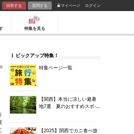
回答する
質問する
マイページ
ログイン
す
特集を見る
ピックアップ特集！
38
特集ページ一覧
【関西】本当に涼しい避暑
地7選 夏のおすすめスポッ
ト＆温泉宿
り
彼
に
【2025】関西でカニ食べ放