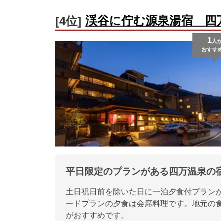
渓谷に佇む源泉湯宿 四
[4位]
1
人
おすす
平日限定のプランがある四万温泉の
土日祝日前を除いた日に一泊夕食付プラン
ードプランの夕食は会席料理です。地元の
がおすすめです。