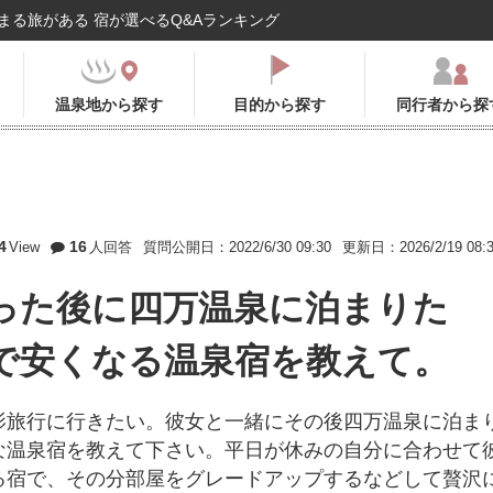
まる旅がある 宿が選べるQ&Aランキング
温泉地から探す
目的から探す
同行者から探
4
16
View
人回答
質問公開日：2022/6/30 09:30
更新日：2026/2/19 08:
った後に四万温泉に泊まりた
で安くなる温泉宿を教えて。
影旅行に行きたい。彼女と一緒にその後四万温泉に泊ま
な温泉宿を教えて下さい。平日が休みの自分に合わせて
る宿で、その分部屋をグレードアップするなどして贅沢