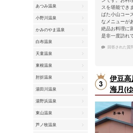
ンです。お料
あつみ温泉
スを堪能でき
ばた小山コー
小野川温泉
なメニューが
絶品お料理に
かみのやま温泉
是非一度訪れ
白布温泉
回答された質
天童温泉
東根温泉
伊豆高
肘折温泉
海月(
湯田川温泉
湯野浜温泉
東山温泉
芦ノ牧温泉