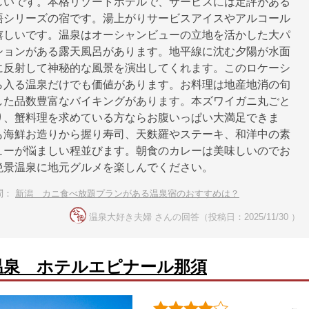
しいです。本格リゾートホテルで、サービスには定評がある
語シリーズの宿です。湯上がりサービスアイスやアルコール
嬉しいです。温泉はオーシャンビューの立地を活かした大パ
ションがある露天風呂があります。地平線に沈む夕陽が水面
に反射して神秘的な風景を演出してくれます。このロケーシ
ら入る温泉だけでも価値があります。お料理は地産地消の旬
した品数豊富なバイキングがあります。本ズワイガニ丸ごと
り、蟹料理を求めている方ならお腹いっぱい大満足できま
も海鮮お造りから握り寿司、天麩羅やステーキ、和洋中の素
ューが悩ましい程並びます。朝食のカレーは美味しいのでお
絶景温泉に地元グルメを楽しんでください。
問：
新潟 カニ食べ放題プランがある温泉宿のおすすめは？
温泉大好き夫婦 さんの回答（投稿日：2025/11/30 ）
温泉 ホテルエピナール那須