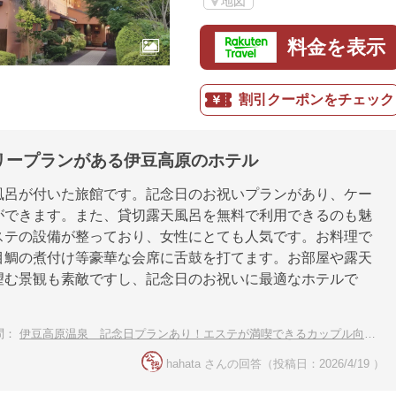
地図
料金を表示
割引クーポンをチェック
リープランがある伊豆高原のホテル
風呂が付いた旅館です。記念日のお祝いプランがあり、ケー
ができます。また、貸切露天風呂を無料で利用できるのも魅
ステの設備が整っており、女性にとても人気です。お料理で
目鯛の煮付け等豪華な会席に舌鼓を打てます。お部屋や露天
望む景観も素敵ですし、記念日のお祝いに最適なホテルで
問：
伊豆高原温泉 記念日プランあり！エステが満喫できるカップル向けの温泉宿
hahata さんの回答（投稿日：2026/4/19 ）