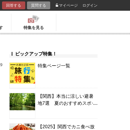
回答する
質問する
マイページ
ログイン
す
特集を見る
ピックアップ特集！
29
特集ページ一覧
【関西】本当に涼しい避暑
地7選 夏のおすすめスポッ
ト＆温泉宿
【2025】関西でカニ食べ放