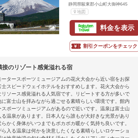
静岡県駿東郡小山町大御神645
地図
料金を表示
割引クーポンをチェック
隣接のリゾート感覚溢れる宿
モータースポーツミュージアムの花火大会から近い宿をお探
富士スピードウェイホテルをおすすめします。花火大会から
なリソース感覚溢れる人気宿です。リピートする方が多いで
地に富士山を拝みながら過ごせる素晴らしい環境です。館内
ースポーツミュージアムがあるので近いです。温泉は富士山
入る温泉があります。日本人なら誰もが大好きな光景があり
柔らかく身体がいつまでもポカポカ暖かく気持ち良いです。
がら入る温泉は何かを決意したくなる素晴らしいロケーショ