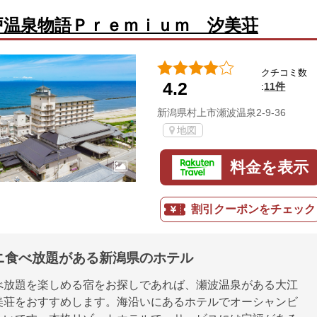
戸温泉物語Ｐｒｅｍｉｕｍ 汐美荘
クチコミ数
4.2
11件
:
新潟県村上市瀬波温泉2-9-36
地図
料金を表示
割引クーポンをチェック
ニ食べ放題がある新潟県のホテル
べ放題を楽しめる宿をお探しであれば、瀬波温泉がある大江
美荘をおすすめします。海沿いにあるホテルでオーシャンビ