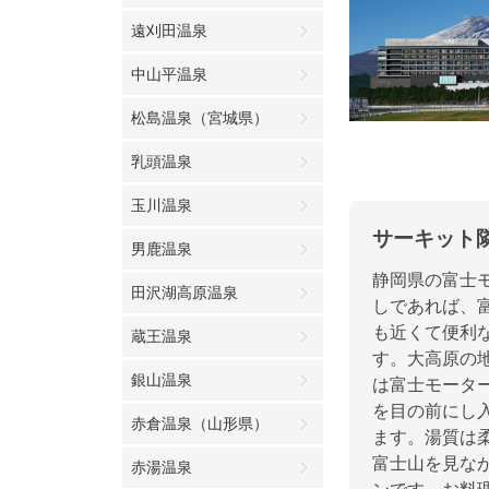
遠刈田温泉
中山平温泉
松島温泉（宮城県）
乳頭温泉
玉川温泉
サーキット
男鹿温泉
静岡県の富士
田沢湖高原温泉
しであれば、
も近くて便利
蔵王温泉
す。大高原の
銀山温泉
は富士モータ
を目の前にし
赤倉温泉（山形県）
ます。湯質は
富士山を見な
赤湯温泉