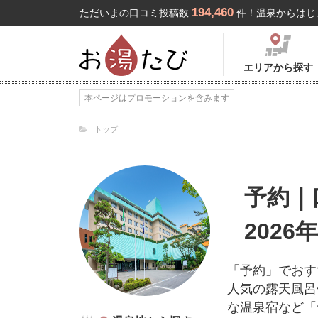
194,460
ただいまの口コミ投稿数
件！温泉からはじ
エリアから探す
本ページはプロモーションを含みます
トップ
予約｜
2026
「予約」でおす
人気の露天風呂
な温泉宿など「