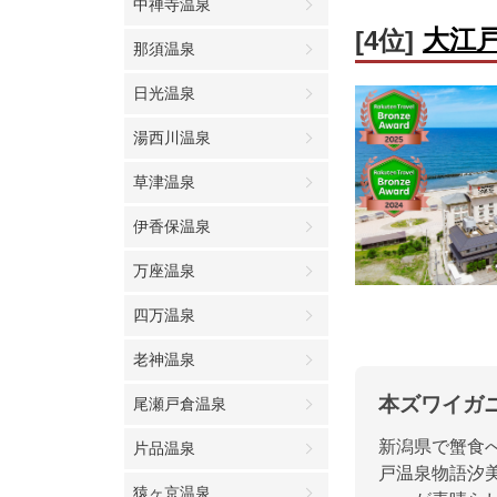
中禅寺温泉
大江
[4位]
那須温泉
日光温泉
湯西川温泉
草津温泉
伊香保温泉
万座温泉
四万温泉
老神温泉
本ズワイガ
尾瀬戸倉温泉
新潟県で蟹食
片品温泉
戸温泉物語汐
猿ヶ京温泉