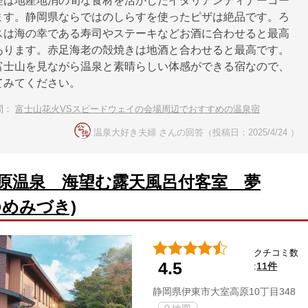
理は地産地消の旬な食材を活かしたイタリアンディナーコー
ます。静岡県ならではのしらすを使ったピザは絶品です。ろ
スは海の幸である寿司やステーキなどお酒に合わせると最高
あります。赤足海老の殻焼きは地酒と合わせると最高です。
富士山を見ながら温泉と素晴らしい体感ができる宿なので、
てみてください。
問：
富士山花火VSスピードウェイの会場周辺でおすすめの温泉宿
温泉大好き夫婦 さんの回答（投稿日：2025/4/24 ）
原温泉 海望む露天風呂付客室 夢
ゆめみづき)
クチコミ数
4.5
11件
:
静岡県伊東市大室高原10丁目348