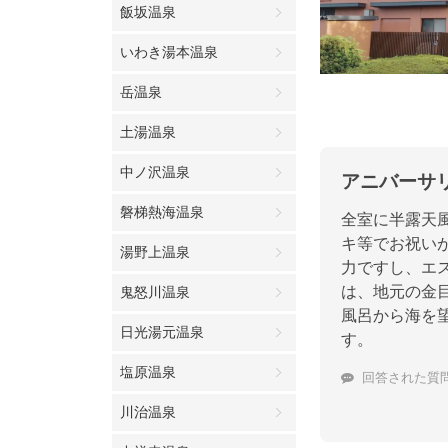
飯坂温泉
いわき湯本温泉
岳温泉
土湯温泉
中ノ沢温泉
アニバーサ
磐梯熱海温泉
全室に半露天
キ等でお祝い
湯野上温泉
力ですし、エ
は、地元の金
鬼怒川温泉
風呂から海を
日光湯元温泉
す。
塩原温泉
回答された質
川治温泉