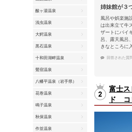
姉妹館が３
酸ヶ湯温泉
風呂や娯楽施
浅虫温泉
は出来立て牛
ザートにバイ
大鰐温泉
呂、露天風呂
黒石温泉
きなところに
十和田湖畔温泉
回答された質
鶯宿温泉
八幡平温泉（岩手県）
富士ス
花巻温泉
ド コ
鳴子温泉
秋保温泉
作並温泉