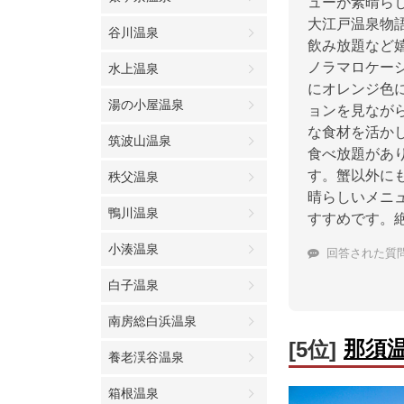
ューが素晴ら
大江戸温泉物
谷川温泉
飲み放題など
ノラマロケー
水上温泉
にオレンジ色
湯の小屋温泉
ョンを見なが
な食材を活か
筑波山温泉
食べ放題があ
す。蟹以外に
秩父温泉
晴らしいメニ
鴨川温泉
すすめです。
小湊温泉
回答された質
白子温泉
南房総白浜温泉
那須
[5位]
養老渓谷温泉
箱根温泉