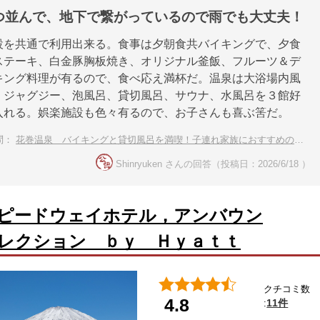
つ並んで、地下で繋がっているので雨でも大丈夫！
設を共通で利用出来る。食事は夕朝食共バイキングで、夕食
ステーキ、白金豚胸板焼き、オリジナル釜飯、フルーツ＆デ
キング料理が有るので、食べ応え満杯だ。温泉は大浴場内風
、ジャグジー、泡風呂、貸切風呂、サウナ、水風呂を３館好
入れる。娯楽施設も色々有るので、お子さんも喜ぶ筈だ。
問：
花巻温泉 バイキングと貸切風呂を満喫！子連れ家族におすすめの温泉宿
Shinryuken さんの回答（投稿日：2026/6/18 ）
ピードウェイホテル，アンバウン
レクション ｂｙ Ｈｙａｔｔ
クチコミ数
4.8
11件
: