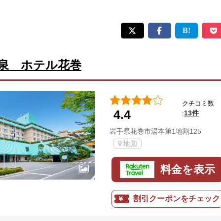
泉 ホテル花巻
クチコミ数
4.4
13件
:
岩手県花巻市湯本第1地割125
地図
料金を表示
割引クーポンをチェック