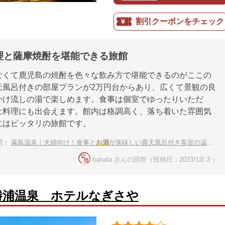
割引クーポンをチェック
理と薩摩焼酎を堪能できる旅館
なくて鹿児島の焼酎を色々な飲み方で堪能できるのがここの
天風呂付きの部屋プランが2万円台からあり、広くて景観の良
かけ流しの湯で楽しめます。食事は個室でゆったりいただ
土料理にも出会えます。館内は格調高く、落ち着いた雰囲気
にはピッタリの旅館です。
問：
霧島温泉｜夫婦向け！食事と
お酒
が美味しい露天風呂付き客室の温泉宿を教えて下さい。
hahata さんの回答（投稿日：2023/12/ 3 ）
勝浦温泉 ホテルなぎさや