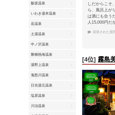
飯坂温泉
しだからこそ
ら、風呂上が
いわき湯本温泉
は酒にも合う
人15,000
岳温泉
回答された質
土湯温泉
中ノ沢温泉
磐梯熱海温泉
霧島
[4位]
湯野上温泉
鬼怒川温泉
日光湯元温泉
塩原温泉
川治温泉