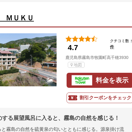
 ＭＵＫＵ
クチコミ数 :
4.7
件
鹿児島県霧島市牧園町高千穂3930
地図
料金を表示
割引クーポンをチェック
のする展望風呂に入ると、霧島の自然を感じる！
ると霧島の自然を硫黄泉の匂いとともに感じる。源泉掛け流