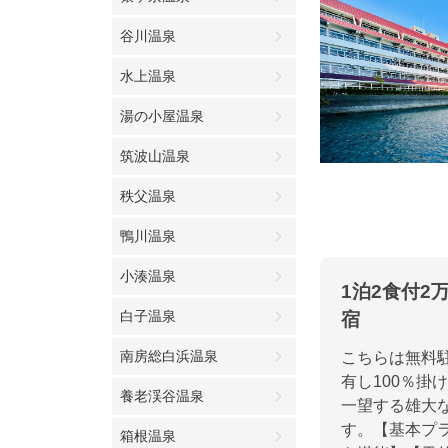
谷川温泉
水上温泉
湯の小屋温泉
筑波山温泉
秩父温泉
鴨川温泉
小湊温泉
1泊2食付
白子温泉
宿
南房総白浜温泉
こちらは無料
有し100％
養老渓谷温泉
一望する雄大
す。【基本プ
箱根温泉