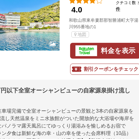
クチコミ数 :
4.0
件
和歌山県東牟婁郡那智勝浦町大字湯
川955番地の1
地図
料金を表示
割引クーポンをチェック
2万円以下全室オーシャンビューの自家源泉掛け流し
駐車場完備で全室オーシャンビューの景観と3本の自家源泉を
掛け流し天然温泉をミニ水族館がついた開放的な大浴場や海岸を
なパノラマ露天風呂にてゆっくり湯浴みを愉しめるお宿で
ラン夕食は新鮮な海の幸・山の幸を使った会席料理（10品）