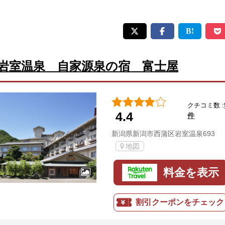
岩室温泉 自家源泉の宿 富士屋
クチコミ数 :
4.4
件
新潟県新潟市西蒲区岩室温泉693
地図
料金を表示
割引クーポンをチェック