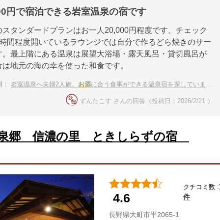
,000円で宿泊できる岩室温泉の宿です
スタンダードプランはお一人20,000円程度です。チェック
4時間程度開いているラウンジでは自分で作るどら焼きのサー
す。最上階にある温泉は展望大浴場・露天風呂・貸切風呂が
食は地元の海の幸を使った和食です。
問：
岩室温泉へ夫婦2人旅。
お酒
に合う食事ができる温泉宿を探しています。
ずんたこす さんの回答（投稿日：2026/2/21 ）
泉郷 信濃の里 ときしらずの宿
クチコミ数 :
4.6
件
長野県大町市平2065-1