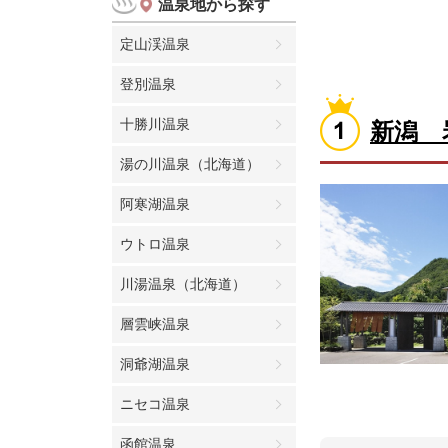
温泉地から探す
定山渓温泉
登別温泉
十勝川温泉
新潟 
湯の川温泉（北海道）
阿寒湖温泉
ウトロ温泉
川湯温泉（北海道）
層雲峡温泉
洞爺湖温泉
ニセコ温泉
函館温泉