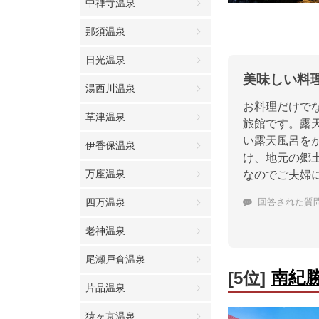
中禅寺温泉
那須温泉
日光温泉
美味しい料
湯西川温泉
お料理だけで
草津温泉
旅館です。露
い露天風呂を
伊香保温泉
け、地元の郷
万座温泉
なのでご夫婦
四万温泉
回答された質
老神温泉
尾瀬戸倉温泉
南紀
[5位]
片品温泉
猿ヶ京温泉