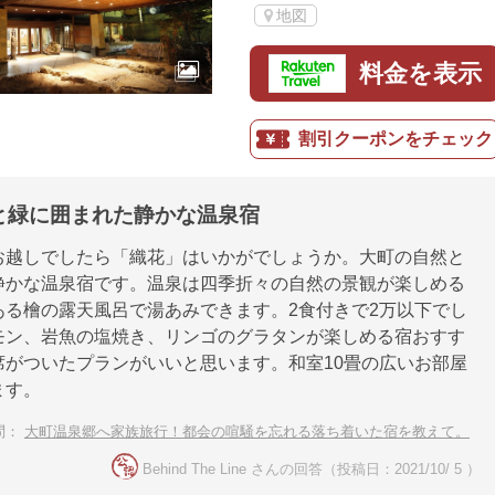
地図
料金を表示
割引クーポンをチェック
と緑に囲まれた静かな温泉宿
お越しでしたら「織花」はいかがでしょうか。大町の自然と
静かな温泉宿です。温泉は四季折々の自然の景観が楽しめる
ある檜の露天風呂で湯あみできます。2食付きで2万以下でし
モン、岩魚の塩焼き、リンゴのグラタンが楽しめる宿おすす
席がついたプランがいいと思います。和室10畳の広いお部屋
ます。
問：
大町温泉郷へ家族旅行！都会の喧騒を忘れる落ち着いた宿を教えて。
Behind The Line さんの回答（投稿日：2021/10/ 5 ）