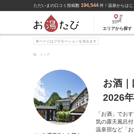
194,544
ただいまの口コミ投稿数
件！温泉からはじ
エリアから探す
本ページはプロモーションを含みます
トップ
お酒｜
2026
「お酒」でおす
気の露天風呂付
温泉宿など「お