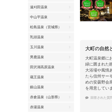
遠刈田温泉
中山平温泉
松島温泉（宮城県）
乳頭温泉
玉川温泉
大町の自然
男鹿温泉
大町温泉郷に
緑に囲まれた
田沢湖高原温泉
大浴場や風情
たら信州サー
蔵王温泉
めの安曇野会
銀山温泉
を用意してい
赤倉温泉（山形県）
回答された質
赤湯温泉