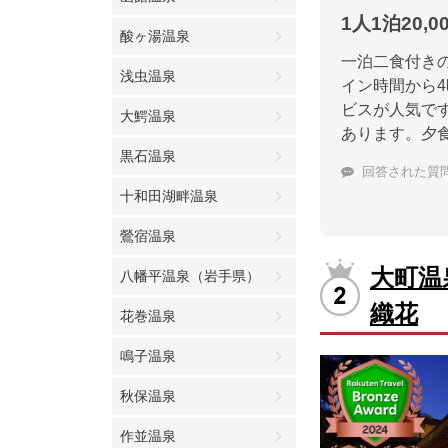
1人1泊20
酸ヶ湯温泉
一泊二食付きの
浅虫温泉
イン時間から
ビスが人気で
大鰐温泉
あります。夕
黒石温泉
回答された質
十和田湖畔温泉
鶯宿温泉
大町温
八幡平温泉（岩手県）
織花
花巻温泉
鳴子温泉
秋保温泉
作並温泉