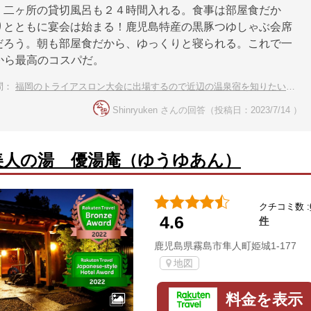
、二ヶ所の貸切風呂も２４時間入れる。食事は部屋食だか
りとともに宴会は始まる！鹿児島特産の黒豚つゆしゃぶ会席
だろう。朝も部屋食だから、ゆっくりと寝られる。これで一
円だから最高のコスパだ。
問：
福岡のトライアスロン大会に出場するので近辺の温泉宿を知りたいです。
Shinryuken さんの回答（投稿日：2023/7/14 ）
美人の湯 優湯庵（ゆうゆあん）
クチコミ数 :
4.6
件
鹿児島県霧島市隼人町姫城1-177
地図
料金を表示