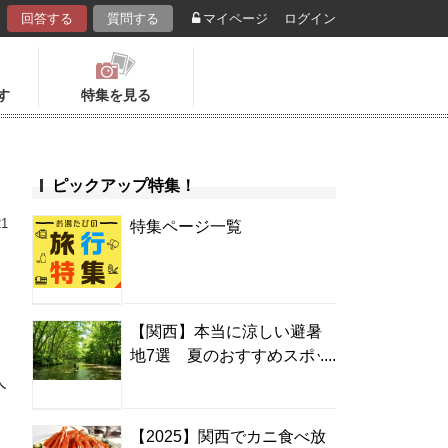
回答する
質問する
マイページ
ログイン
す
特集を見る
ピックアップ特集！
21
特集ページ一覧
【関西】本当に涼しい避暑
地7選 夏のおすすめスポッ
人
ト＆温泉宿
【2025】関西でカニ食べ放