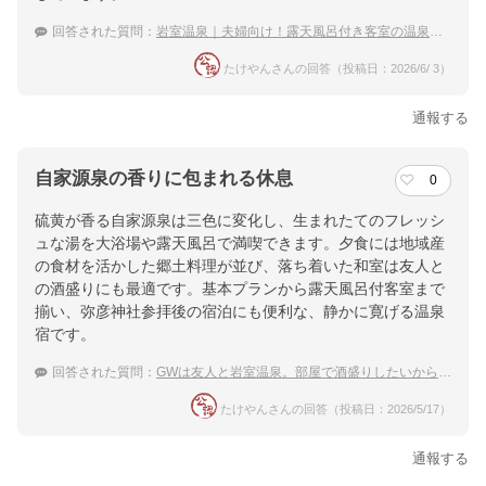
ホテル詳細を詳しく見る
回答された質問：
岩室温泉｜夫婦向け！露天風呂付き客室の温泉宿を教えて下さい。
たけやんさんの回答（投稿日：2026/6/ 3）
通報する
自家源泉の香りに包まれる休息
0
硫黄が香る自家源泉は三色に変化し、生まれたてのフレッシ
ュな湯を大浴場や露天風呂で満喫できます。夕食には地域産
の食材を活かした郷土料理が並び、落ち着いた和室は友人と
の酒盛りにも最適です。基本プランから露天風呂付客室まで
揃い、弥彦神社参拝後の宿泊にも便利な、静かに寛げる温泉
宿です。
回答された質問：
GWは友人と岩室温泉。部屋で酒盛りしたいから落ち着きのある宿のおすすめは？
たけやんさんの回答（投稿日：2026/5/17）
通報する