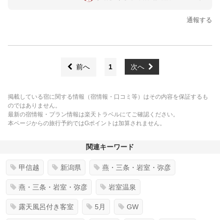
通報する
前へ
1
次へ
掲載している宿に関する情報（宿情報・口コミ等）はその内容を保証するも
のではありません。
最新の宿情報・プラン情報は楽天トラベルにてご確認ください。
本ページからの旅行予約ではGポイントは加算されません。
関連キーワード
甲信越
新潟県
燕・三条・岩室・弥彦
燕・三条・岩室・弥彦
岩室温泉
露天風呂付き客室
5月
GW