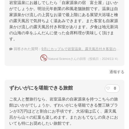
岩室温泉にお越しでしたら「自家源泉の宿 富士屋」はいか
がでしょうか。明治元年創業の和風老舗旅館です。温泉は自
家源泉かけ流しの上質なお湯で最上階にある展望大浴場と檜
の露天風呂で気持ちよく湯あみできます。また客室も自家源
泉かけ流しの露天風呂付き和室があります。夕食は地元新潟
の山海の幸をふんだんに使った会席料理が美味しく頂けま
す。
回答された質問：
9月にカップルで岩室温泉。露天風呂付き客室の宿でゆっくり日本酒を楽しみたい
Natural Scienceさんの回答（投稿日：2024/11/ 4）
通報する
ずわいがにを堪能できる旅館
0
ご友人と蟹旅行なら、岩室温泉の自家源泉を持つこちらの旅
館はいかがでしょうか。ずわいがにを堪能できる蟹三昧プラ
ンが3万円ほどと割合にお手頃です。大浴場は広く、露天風
呂から山々の紅葉も楽しめます。またおもてなしの良さにお
いても特にお奨めしたい旅館です。