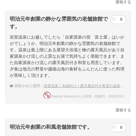
通報する
明治元年創業の静かな雰囲気の老舗旅館で
0
す。
岩室温泉にお越しでしたら「自家源泉の宿 富士屋」はいか
がでしょうか。明治元年創業の静かな雰囲気の老舗旅館で
す。温泉は最上階にある展望大浴場と檜の露天風呂があり自
家源泉かけ流しの上質なお湯で気持ちよく堪能できます。ま
た自家源泉かけ流しの露天風呂付き和室も用意しています。
夕食は地元の野菜や越後山海の食材をふんだんに使った料理
が美味しく頂けます。
回答された質問：
岩室温泉｜夫婦向け！露天風呂付き客室の温泉宿を教えて下さい。
Natural Scienceさんの回答（投稿日：2025/1/13）
通報する
明治元年創業の和風老舗旅館です。
0