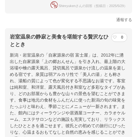
Shinryukenさんの回答（投稿日：2025/5/29）
通報する
岩室温泉の静寂と美食を堪能する贅沢なひ
0
ととき
新潟・岩室温泉の「自家源泉の宿 富士屋」は、2012年に湧
出した自家源泉「上の郷おんせん」を引き入れ、最上階の大
浴場や檜の露天風呂、貸切風呂で源泉かけ流しの温泉を楽し
める宿です。泉質は弱アルカリ性で「美人の湯」とも称さ
れ、湯船の質によって色が変化する不思議なお湯です。客室
は純和室、和洋室、露天風呂付き和室など多彩なタイプがあ
り、どのお部屋からも豊かな山々の景色を望むことができま
す。食事は地元の食材をふんだんに使った新潟の旬の味覚を
たっぷりと味わえ、季節ごとにメニューが一新されます。ま
た、館内にはティーラウンジや居酒屋コーナー、カラオケル
ーム、エステサロンなどの施設も充実しており、リラックス
したひとときを過ごせます。彼氏との初めての旅行にぴった
りな、心温まるおもてなしと自然の恵みを感じることができ