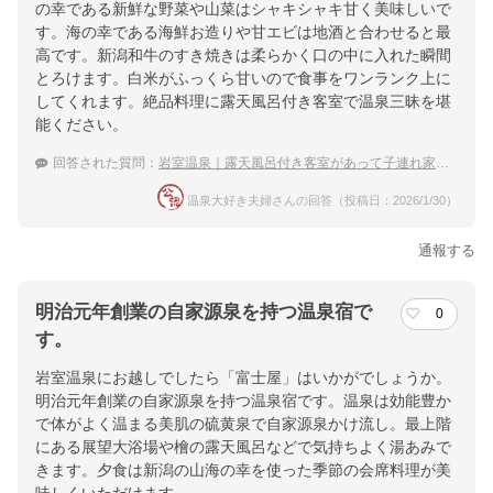
の幸である新鮮な野菜や山菜はシャキシャキ甘く美味しいで
す。海の幸である海鮮お造りや甘エビは地酒と合わせると最
高です。新潟和牛のすき焼きは柔らかく口の中に入れた瞬間
とろけます。白米がふっくら甘いので食事をワンランク上に
してくれます。絶品料理に露天風呂付き客室で温泉三昧を堪
能ください。
回答された質問：
岩室温泉｜露天風呂付き客室があって子連れ家族におすすめの宿は？
温泉大好き夫婦さんの回答（投稿日：2026/1/30）
通報する
明治元年創業の自家源泉を持つ温泉宿で
0
す。
岩室温泉にお越しでしたら「富士屋」はいかがでしょうか。
明治元年創業の自家源泉を持つ温泉宿です。温泉は効能豊か
で体がよく温まる美肌の硫黄泉で自家源泉かけ流し。最上階
にある展望大浴場や檜の露天風呂などで気持ちよく湯あみで
きます。夕食は新潟の山海の幸を使った季節の会席料理が美