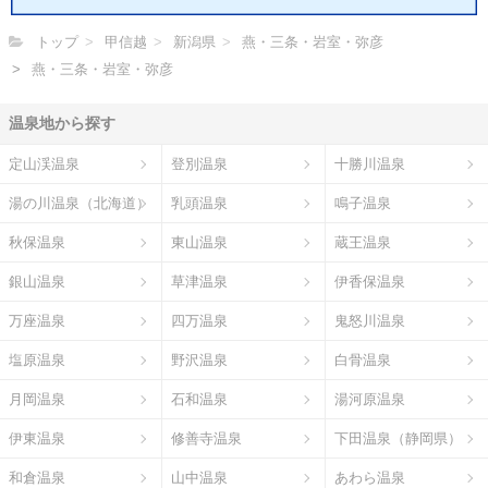
トップ
甲信越
新潟県
燕・三条・岩室・弥彦
燕・三条・岩室・弥彦
温泉地から探す
定山渓温泉
登別温泉
十勝川温泉
湯の川温泉（北海道）
乳頭温泉
鳴子温泉
秋保温泉
東山温泉
蔵王温泉
銀山温泉
草津温泉
伊香保温泉
万座温泉
四万温泉
鬼怒川温泉
塩原温泉
野沢温泉
白骨温泉
月岡温泉
石和温泉
湯河原温泉
伊東温泉
修善寺温泉
下田温泉（静岡県）
和倉温泉
山中温泉
あわら温泉