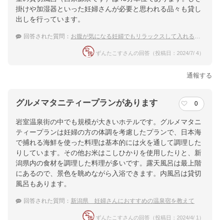
掛けや加湿器といった妊婦さんが必要と思われる品々も貸し
出しを行っています。
回答された質問：
お腹が気になる妊婦でもリラックスして入れる貸切風呂がある月岡温泉の宿は？
ずんたこすさんの回答（投稿日：2024/7/ 4）
通報する
グルメマタニティープランがあります
0
岩室温泉街の中でも規模が大きいホテルです。グルメマタニ
ティープランは妊婦の方の体調を考慮したプランで、日本海
で捕れる海鮮を使った料理は基本的には火を通して調理した
りしています。その他お米はこしひかりを使用したりと、新
潟県内の食材を調理した料理が多いです。露天風呂は最上階
にあるので、景色を眺めながら入浴できます。内風呂は貸切
風呂もあります。
回答された質問：
新潟県 妊婦さんにおすすめの温泉宿を教えて
ずんたこすさんの回答（投稿日：2024/4/ 1）