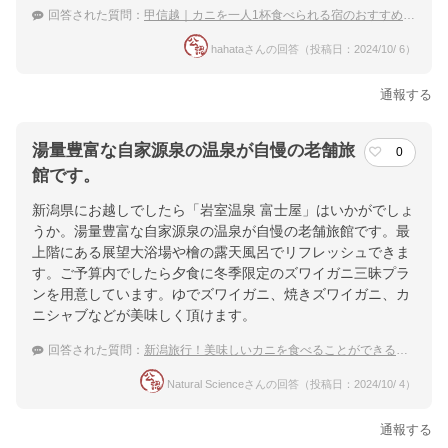
回答された質問：
甲信越｜カニを一人1杯食べられる宿のおすすめは？
hahataさんの回答（投稿日：2024/10/ 6）
通報する
湯量豊富な自家源泉の温泉が自慢の老舗旅
0
館です。
新潟県にお越しでしたら「岩室温泉 富士屋」はいかがでしょ
うか。湯量豊富な自家源泉の温泉が自慢の老舗旅館です。最
上階にある展望大浴場や檜の露天風呂でリフレッシュできま
す。ご予算内でしたら夕食に冬季限定のズワイガニ三昧プラ
ンを用意しています。ゆでズワイガニ、焼きズワイガニ、カ
ニシャブなどが美味しく頂けます。
回答された質問：
新潟旅行！美味しいカニを食べることができる宿のおすすめは？
Natural Scienceさんの回答（投稿日：2024/10/ 4）
通報する