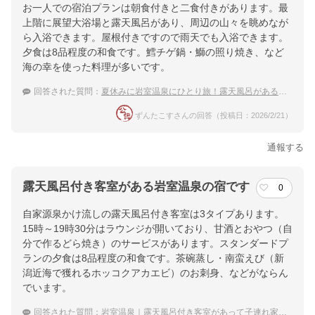
お一人での宿泊プランは朝食付きと二食付きがあります。最
上階に展望大浴場と露天風呂があり、周辺の山々を眺めなが
ら入浴できます。屋根付きですので雨天でも入浴できます。
夕食は8品程度の和食です。鱈チゲ鍋・鰤の照り焼き、など
海の幸を使った料理が多いです。
回答された質問：
夏休みに岩室温泉にひとり旅！露天風呂があるひとり旅に優しい宿は？
ずんたこすさんの回答（投稿日：2026/2/21）
通報する
露天風呂付き客室がある岩室温泉の宿です
0
自家源泉かけ流しの露天風呂付き客室は3タイプあります。
15時～19時30分はラウンジが開いており、甘酒とおやつ（自
分で作るどら焼き）のサービスがあります。スタンダードプ
ランの夕食は8品程度の和食です。茶碗蒸し・南蛮えび（新
潟近海で獲れるホッコクアカエビ）のお刺身、などがならん
でいます。
回答された質問：
岩室温泉｜露天風呂付き客室があって子連れ家族におすすめの宿は？