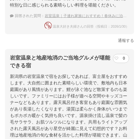
特別な日に感じられる素晴らしい料理を堪能ください。
回答された質問：
岩室温泉｜子連れ家族におすすめ！春休みに泊まりたい宿は？
温泉大好き夫婦さんの回答（投稿日：2026/1/30）
通報する
岩室温泉と地産地消のご当地グルメが堪能
0
できる宿
新潟県の岩室温泉で宿をお探しであれば、富士屋をおすすめ
します。大自然に囲まれた素晴らしい環境で、敷地内も日本
庭園があり風情があります。鯉が泳ぐ池など散策するのも楽
しいです。ファミリーにはお子様が遊べる空間やキッズコー
ナーなどもあります。露天風呂付き客室もあり庭園な雰囲気
があり長湯したくなります。湯質は柔らかく身体がいつまで
もポカポカ暖かく気持ち良いです。源泉掛け流し温泉で髪の
毛サラサラ、お肌ツルツルになります。共用もライトアップ
された露天風呂があり星空が綺麗に見えて幻想的です？お料
理は地産地消の旬な食材を活かした料理が堪能できます。山