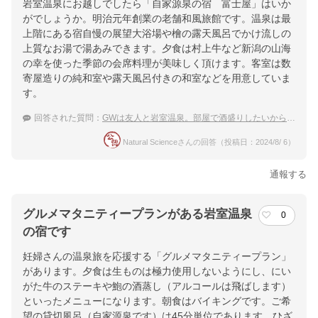
岩室温泉にお越しでしたら「自家源泉の宿 富士屋」はいか
がでしょうか。明治元年創業の老舗和風旅館です。温泉は最
上階にある宿自慢の展望大浴場や檜の露天風呂でかけ流しの
上質なお湯で湯あみできます。夕食は村上牛など新潟の山海
の幸を使った季節の会席料理が美味しく頂けます。客室は数
寄屋造りの純和室や露天風呂付きの和室などを用意していま
す。
回答された質問：
GWは友人と岩室温泉。部屋で酒盛りしたいから落ち着きのある宿のおすすめは？
Natural Scienceさんの回答（投稿日：2024/8/ 6）
通報する
グルメマタニティープランがある岩室温泉
0
の宿です
妊婦さんの温泉旅を応援する「グルメマタニティープラン」
があります。夕食は生ものは極力使用しないようにし、にい
がた牛のステーキや鮑の酒蒸し（アルコールは飛ばします）
といったメニューになります。朝食はバイキングです。ご希
望の貸切風呂（自家源泉です）は45分単位であります。ひざ