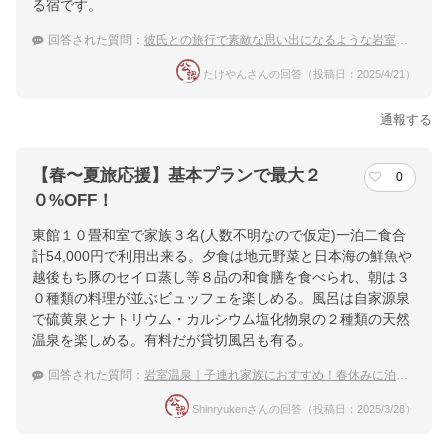
る宿です。
回答された質問：
彼氏との旅行で素敵な思い出になるような岩室温泉の宿は？
たけやんさんの回答（投稿日：2025/4/21）
通報する
【春〜夏旅応援】基本プランで最大２
0
０%OFF！
東館１０畳和室で家族３名(人数不明なので仮定)一泊二食合
計54,000円で利用出来る。夕食は地元野菜と日本海の鮮魚や
越後もち豚のセイロ蒸し等８品の和食膳を食べられ、朝は３
０種類の料理が並ぶビュッフェを楽しめる。風呂は自家源泉
で硫黄泉とナトリウム・カルシウム塩化物泉の２種類の天然
温泉を楽しめる。有料だが貸切風呂も有る。
回答された質問：
岩室温泉｜子連れ家族におすすめ！春休みに泊まりたい宿は？
Shinryukenさんの回答（投稿日：2025/3/28）