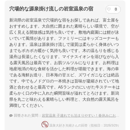
穴場的な源泉掛け流しの岩室温泉の宿
0
新潟県の岩室温泉で穴場的な宿をお探しであれば、富士屋を
おすすめします。大自然に囲まれた素晴らしい環境で、空が
広く見える開放感は気持ち良いです。敷地内庭園には鯉が泳
いでいて風情があります。ファミリーにはキッズコーナーも
あります。温泉は源泉掛け流しで湯質は柔らかく身体がいつ
までもポカポカ暖かく気持ち良いです。木の温もりを感じる
湯舟は長湯したくなります。マイナスイオンを浴びながら入
る露天風呂は最高です。お肌ツルツルになります。お料理は
地産地消の旬な食材を活かした料理が堪能できます。海の幸
である海鮮お造り、日本海の甘エビ、ズワイガニなどは絶品
です。中でもノドグロの一本焼きは旨味が凝縮されていて地
酒と合わせると最高です。A5ランクのにいがた牛ステーキは
柔らかく口の中に入れた瞬間旨味が溢れてとろけます。新潟
県を丸ごと味わえる素晴らしい料理と、大自然の露天風呂を
満喫してください。
回答された質問：
岩室温泉 子連れでも泊まりやすい！春休みにおすすめな穴場な宿は？
温泉大好き夫婦さんの回答（投稿日：2026/3/29）