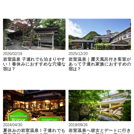
2026/02/19
2025/12/20
岩室温泉 子連れでも泊まりやす
岩室温泉｜露天風呂付き客室が
い！春休みにおすすめな穴場な
あって子連れ家族におすすめの
宿は？
宿は？
2024/04/30
2019/09/26
夏休みの岩室温泉！子連れでも
岩室温泉へ彼女とデートに行き