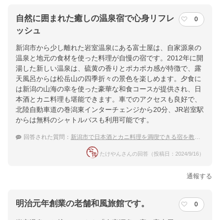
自然に囲まれた癒しの温泉宿で心身リフレ
0
ッシュ
新潟市から少し離れた岩室温泉にある富士屋は、自家源泉の
温泉と地元の食材を使った料理が自慢の宿です。2012年に開
湯した新しい温泉は、硫黄の香りとポカポカ感が特徴で、露
天風呂からは松岳山の四季折々の景色を楽しめます。夕食に
は新潟の山海の幸を使った豪華な和食コースが提供され、日
本酒とカニ料理も堪能できます。車でのアクセスも良好で、
北陸自動車道の巻潟東インターチェンジから20分、JR岩室駅
からは無料のシャトルバスも利用可能です。
回答された質問：
新潟市で日本酒とカニ料理を満喫できる宿を教えてほしい
たけやんさんの回答（投稿日：2024/9/16）
通報する
明治元年創業の老舗和風旅館です。
0