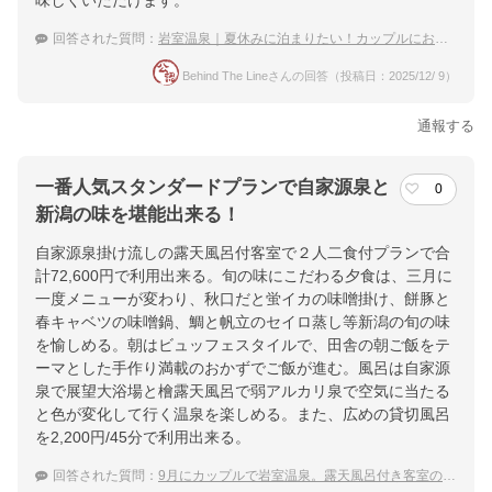
味しくいただけます。
回答された質問：
岩室温泉｜夏休みに泊まりたい！カップルにおすすめの宿は？
Behind The Lineさんの回答（投稿日：2025/12/ 9）
通報する
一番人気スタンダードプランで自家源泉と
0
新潟の味を堪能出来る！
自家源泉掛け流しの露天風呂付客室で２人二食付プランで合
計72,600円で利用出来る。旬の味にこだわる夕食は、三月に
一度メニューが変わり、秋口だと蛍イカの味噌掛け、餅豚と
春キャベツの味噌鍋、鯛と帆立のセイロ蒸し等新潟の旬の味
を愉しめる。朝はビュッフェスタイルで、田舎の朝ご飯をテ
ーマとした手作り満載のおかずでご飯が進む。風呂は自家源
泉で展望大浴場と檜露天風呂で弱アルカリ泉で空気に当たる
と色が変化して行く温泉を楽しめる。また、広めの貸切風呂
を2,200円/45分で利用出来る。
回答された質問：
9月にカップルで岩室温泉。露天風呂付き客室の宿でゆっくり日本酒を楽しみたい