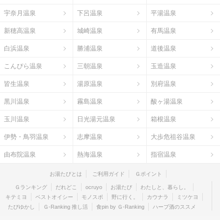
宇奈月温泉
下呂温泉
平湯温泉
新穂高温泉
城崎温泉
有馬温泉
白浜温泉
勝浦温泉
道後温泉
こんぴら温泉
三朝温泉
玉造温泉
皆生温泉
湯原温泉
別府温泉
黒川温泉
霧島温泉
酸ヶ湯温泉
玉川温泉
日光湯元温泉
箱根温泉
伊勢・鳥羽温泉
志摩温泉
大歩危祖谷温泉
由布院温泉
熱海温泉
指宿温泉
お湯たびとは
ご利用ガイド
Ｇポイント
Ｇランキング
だれどこ
ocruyo
お湯たび
わたしと、暮らし。
キテミヨ
ベストオイシー
モノスポ
野に行く。
カウナラ
ミツケヨ
たびゆかし
Ｇ-Ranking 推し活
食pin by Ｇ-Ranking
ハーブ酒のススメ