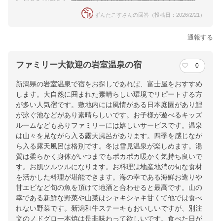
ずんたこすさんの回答（投稿日：2026/2/21）
通報する
ファミリー大歓迎の岩室温泉の宿
0
新潟県の岩室温泉で宿をお探しであれば、富士屋をおすすめ
します。大自然に囲まれた素晴らしい環境でリピートする方
が多い人気宿です。敷地内には風情がある日本庭園があり鯉
が泳ぐ池などがあり素晴らしいです。お子様が遊べるキッズ
ルームなどもありファミリーには嬉しいサービスです。温泉
は山々を見ながら入る露天風呂があります。四季を感じなが
ら入る露天風呂は格別です。冬は雪見温泉が楽しめます。湯
質は柔らかく身体がいつまでもポカポカ暖かく気持ち良いで
す。お肌ツルツルになります。お料理は地産地消の旬な食材
を活かした料理が堪能できます。海の幸である海鮮お造りや
甘エビなど旬の魚を頂けて地酒と合わせると最高です。山の
幸である新鮮な野菜や山菜はシャキシャキ甘くて他では食べ
れない野菜です。新潟和牛ステーキもおいしいですが、別注
文のノドグロ一本焼は是非味わって欲しいです。食べた日が