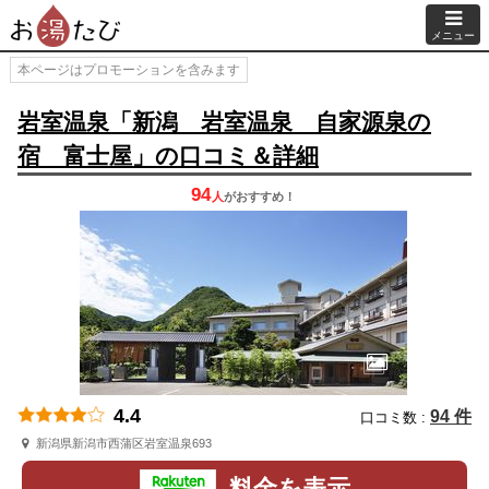
メニュー
本ページはプロモーションを含みます
岩室温泉「新潟 岩室温泉 自家源泉の
宿 富士屋」の口コミ＆詳細
94
人
が
おすすめ！
4.4
94 件
口コミ数 :
新潟県新潟市西蒲区岩室温泉693
料金を表示