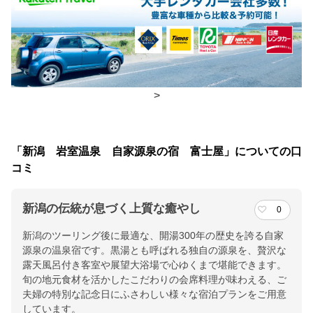
食事場所
朝食
コンベンションホール
夕食
レストラン、食事処
>
チェックイン・チェックアウト時間
チェックイン
15:00(最終チェックイン：22:00)
「新潟 岩室温泉 自家源泉の宿 富士屋」についての口
チェックアウ
10:00
コミ
ト
新潟の伝統が息づく上質な癒やし
0
交通アクセス
新潟のツーリング後に最適な、開湯300年の歴史を誇る自家
北陸自動車道 巻潟東ＩＣより２０分／ＪＲ越後線 岩室駅より
源泉の温泉宿です。黒湯とも呼ばれる独自の源泉を、贅沢な
タクシーで１０分
露天風呂付き客室や展望大浴場で心ゆくまで堪能できます。
旬の地元食材を活かしたこだわりの会席料理が味わえる、ご
提供：楽天トラベル
夫婦の特別な記念日にふさわしい様々な宿泊プランをご用意
楽天トラベルで
しています。