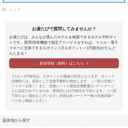
トップ
お湯たびで質問してみませんか？
お湯たびは、みんなが選んだホテルを検索できるホテル予約サイ
トです。質問/回答機能で相互アドバイスをすれば、マイル・電子
マネーに交換できるＧポイント(1Ｇポイント＝1円相当)がどんど
んたまる！
新規登録（無料）はこちら
※1Ｇ＝1円相当は、Ｇポイントの価値の目安となります。ポイント
交換時には、原則として交換手数料が発生します。（一部の交換パ
ートナーを除く）また、交換レートや最低交換数量がパートナーご
とに設定されているため、実質的には1円相当を下回ります。（一部
下回らない場合もございます）詳細は各パートナー毎の交換詳細ペ
ージをご確認ください。
温泉地から探す