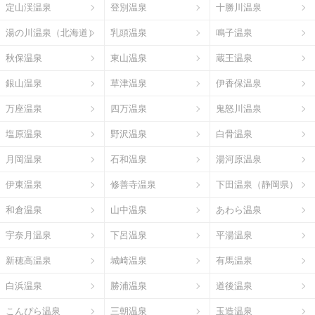
定山渓温泉
登別温泉
十勝川温泉
湯の川温泉（北海道）
乳頭温泉
鳴子温泉
秋保温泉
東山温泉
蔵王温泉
銀山温泉
草津温泉
伊香保温泉
万座温泉
四万温泉
鬼怒川温泉
塩原温泉
野沢温泉
白骨温泉
月岡温泉
石和温泉
湯河原温泉
伊東温泉
修善寺温泉
下田温泉（静岡県）
和倉温泉
山中温泉
あわら温泉
宇奈月温泉
下呂温泉
平湯温泉
新穂高温泉
城崎温泉
有馬温泉
白浜温泉
勝浦温泉
道後温泉
こんぴら温泉
三朝温泉
玉造温泉