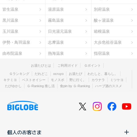
皆生温泉
湯原温泉
別府温泉
黒川温泉
霧島温泉
酸ヶ湯温泉
玉川温泉
日光湯元温泉
箱根温泉
伊勢・鳥羽温泉
志摩温泉
大歩危祖谷温泉
由布院温泉
熱海温泉
指宿温泉
お湯たびとは
ご利用ガイド
Ｇポイント
Ｇランキング
だれどこ
ocruyo
お湯たび
わたしと、暮らし。
キテミヨ
ベストオイシー
モノスポ
野に行く。
カウナラ
ミツケヨ
たびゆかし
Ｇ-Ranking 推し活
食pin by Ｇ-Ranking
ハーブ酒のススメ
個人のお客さま