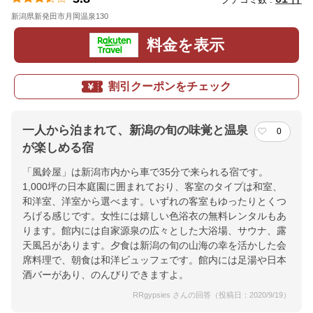
新潟県新発田市月岡温泉130
地図
料金を表示
割引クーポンをチェック
一人から泊まれて、新潟の旬の味覚と温泉
0
が楽しめる宿
「風鈴屋」は新潟市内から車で35分で来られる宿です。
1,000坪の日本庭園に囲まれており、客室のタイプは和室、
和洋室、洋室から選べます。いずれの客室もゆったりとくつ
ろげる感じです。女性には嬉しい色浴衣の無料レンタルもあ
ります。館内には自家源泉の広々とした大浴場、サウナ、露
天風呂があります。夕食は新潟の旬の山海の幸を活かした会
席料理で、朝食は和洋ビュッフェです。館内には足湯や日本
酒バーがあり、のんびりできますよ。
RRgypsies さんの回答（投稿日：2020/9/19）