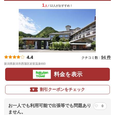
1
人
/ 12人
が
おすすめ！
4.4
94 件
クチコミ数 :
新潟県新潟市西蒲区岩室温泉693
地図
料金を表示
割引クーポンをチェック
お一人でも利用可能で出張等でも問題あり
0
ません。