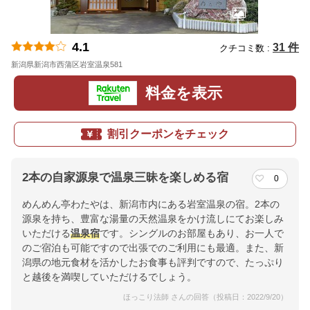
4.1
31 件
クチコミ数 :
新潟県新潟市西蒲区岩室温泉581
地図
料金を表示
割引クーポンをチェック
2本の自家源泉で温泉三昧を楽しめる宿
0
めんめん亭わたやは、新潟市内にある岩室温泉の宿。2本の
源泉を持ち、豊富な湯量の天然温泉をかけ流しにてお楽しみ
いただける
温泉宿
です。シングルのお部屋もあり、お一人で
のご宿泊も可能ですので出張でのご利用にも最適。また、新
潟県の地元食材を活かしたお食事も評判ですので、たっぷり
と越後を満喫していただけるでしょう。
ほっこり法師 さんの回答（投稿日：2022/9/20）