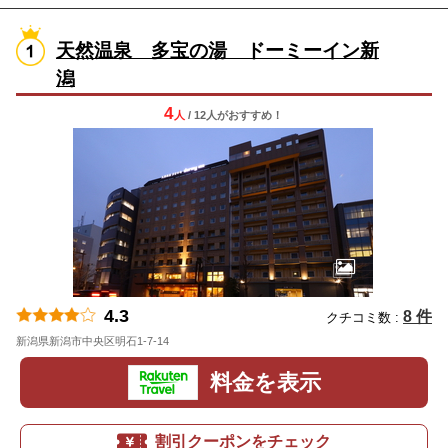
天然温泉 多宝の湯 ドーミーイン新
潟
4
人
/ 12人
が
おすすめ！
4.3
8 件
クチコミ数 :
新潟県新潟市中央区明石1-7-14
地図
料金を表示
割引クーポンをチェック