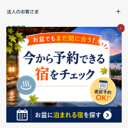
法人のお客さま
企業情報
×
ご利用中の方
お問い合わせ
消費税の表示
ウェブアクセシビリティの取り組み
個人情報保護ポリシー
プライバシーポータル
Cookieポリシー
特定商取引法に基づく表記
情報セキュリティ基本方針
商標について
BIGLOBEトップ
Copyright ©BIGLOBE Inc.
2026.
All rights reserved.