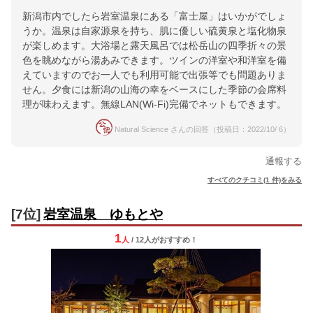
新潟市内でしたら岩室温泉にある「富士屋」はいかがでしょ
うか。温泉は自家源泉を持ち、肌に優しい硫黄泉と塩化物泉
が楽しめます。大浴場と露天風呂では松岳山の四季折々の景
色を眺めながら湯あみできます。ツインの洋室や和洋室を備
えていますのでお一人でも利用可能で出張等でも問題ありま
せん。夕食には新潟の山海の幸をベースにした季節の会席料
理が味わえます。無線LAN(Wi-Fi)完備でネットもできます。
Natural Science さんの回答（投稿日：2022/10/ 6）
通報する
すべてのクチコミ(1 件)をみる
[7位]
岩室温泉 ゆもとや
1
人
/ 12人
が
おすすめ！