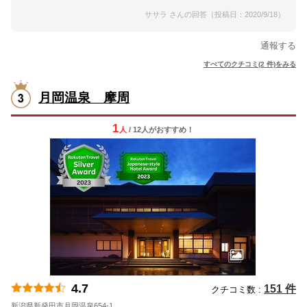
ササラ さんの回答（投稿日：2020/9/18）
通報する
すべてのクチコミ(2 件)をみる
月岡温泉 摩周
1
人
/ 12人
が
おすすめ！
4.7
151 件
クチコミ数 :
新潟県新発田市月岡温泉654-1
地図