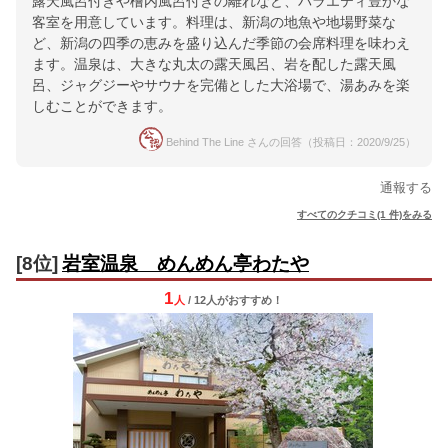
露天風呂付きや檜内風呂付きの離れなど、バラエティ豊かな
客室を用意しています。料理は、新潟の地魚や地場野菜な
ど、新潟の四季の恵みを盛り込んだ季節の会席料理を味わえ
ます。温泉は、大きな丸太の露天風呂、岩を配した露天風
呂、ジャグジーやサウナを完備とした大浴場で、湯あみを楽
しむことができます。
Behind The Line さんの回答（投稿日：2020/9/25）
通報する
すべてのクチコミ(1 件)をみる
[8位]
岩室温泉 めんめん亭わたや
1
人
/ 12人
が
おすすめ！