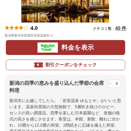
4.0
40 件
クチコミ数 :
新潟県新潟市西蒲区岩室温泉91-1
地図
料金を表示
割引クーポンをチェック
新潟の四季の恵みを盛り込んだ季節の会席
0
料理
新潟市にお越しでしたら、「岩室温泉 ゆもとや」がいいと思
います。温泉街屈指の大型旅館で、5層吹き抜けのロビー、
センスの良い調度品、四季を楽しむ日本庭園など、老舗の格
式の高さを感じさせます。客室は、本館、新館、離れに分か
れ、10畳から12.5畳の和室、2間続きに広縁を備えた和室、