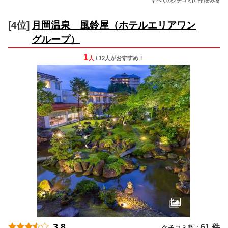
すべてのクチコミ(1 件)をみる
[4位]
月岡温泉 風鈴屋（ホテルエリアワン
グループ）
1
人
/ 12人
が
おすすめ！
3.8
61 件
クチコミ数 :