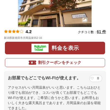
4.2
61 件
クチコミ数 :
新潟県新発田市月岡温泉552-16
地図
料金を表示
割引クーポンをチェック
お部屋でもどこでもWI-FIが使えます。
0
アクセスがいい月岡温泉がいいと思います。こちらはおひと
り様でも宿泊ができ、コスパが良くてお部屋でもどこでも
WI-FIが使えます。ご希望に合うかと思います。お料理もお
いしく大きな露天風呂まであります。月岡温泉のお湯を堪能
できました。