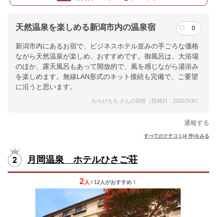
天然温泉を楽しめる新潟市内の温泉宿
0
新潟市内にあるお宿で、ビジネスホテル並みの手ごろな価格
ながら天然温泉が楽しめ、おすすめです。御風呂は、大浴場
のほか、露天風呂もあって開放的で、風を感じながら湯浴み
を楽しめます。無線LAN形式のネット接続も完備で、ご要望
に沿うと思います。
わらびもち さんの回答（投稿日：2022/3/30）
通報する
すべてのクチコミ(4 件)をみる
月岡温泉 ホテルひさご荘
2
人
/ 12人
が
おすすめ！