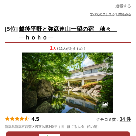
通報する
すべてのクチコミ(1 件)をみる
[5位]
越後平野と弥彦連山一望の宿 穂々
―ｈｏｈｏ―
1
人
/ 12人
が
おすすめ！
4.5
34 件
クチコミ数 :
新潟県新潟市西蒲区岩室温泉340甲（旧 ほてる大橋 館の湯）
地図