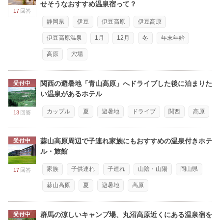
せそうなおすすめ温泉宿って？
17
回答
静岡県
伊豆
伊豆高原
伊豆高原
伊豆高原温泉
1月
12月
冬
年末年始
高原
穴場
関西の避暑地「青山高原」へドライブした後に泊まりた
受付中
い温泉があるホテル
カップル
夏
避暑地
ドライブ
関西
高原
13
回答
蒜山高原周辺で子連れ家族にもおすすめの温泉付きホテ
受付中
ル・旅館
家族
子供連れ
子連れ
山陰・山陽
岡山県
17
回答
蒜山高原
夏
避暑地
高原
群馬の涼しいキャンプ場、丸沼高原近くにある温泉宿を
受付中