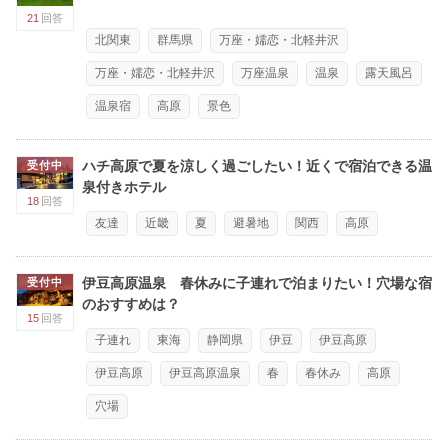
21
回答
北関東
群馬県
万座・嬬恋・北軽井沢
万座・嬬恋・北軽井沢
万座温泉
温泉
露天風呂
温泉宿
高原
景色
ハチ高原で夏を涼しく過ごしたい！近くで宿泊できる温
受付中
泉付きホテル
18
回答
友達
近畿
夏
避暑地
関西
高原
伊豆高原温泉 春休みに子連れで泊まりたい！穴場な宿
受付中
のおすすめは？
15
回答
子連れ
東海
静岡県
伊豆
伊豆高原
伊豆高原
伊豆高原温泉
春
春休み
高原
穴場