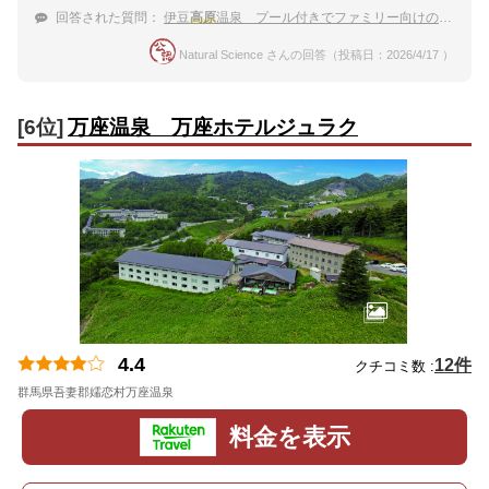
回答された質問：
伊豆
高原
温泉 プール付きでファミリー向けのホテル
Natural Science さんの回答（投稿日：2026/4/17 ）
[6位]
万座温泉 万座ホテルジュラク
4.4
12件
クチコミ数 :
群馬県吾妻郡嬬恋村万座温泉
地図
料金を表示