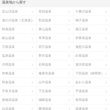
温泉地から探す
定山渓温泉
登別温泉
十勝川温泉
湯の川温泉（北海道）
乳頭温泉
鳴子温泉
秋保温泉
東山温泉
蔵王温泉
銀山温泉
草津温泉
伊香保温泉
万座温泉
四万温泉
鬼怒川温泉
塩原温泉
野沢温泉
白骨温泉
月岡温泉
石和温泉
湯河原温泉
伊東温泉
修善寺温泉
下田温泉（静岡県）
和倉温泉
山中温泉
あわら温泉
宇奈月温泉
下呂温泉
平湯温泉
新穂高温泉
城崎温泉
有馬温泉
白浜温泉
勝浦温泉
道後温泉