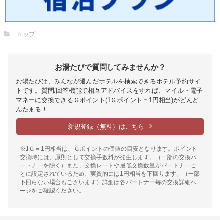
トップ
お湯たびで質問してみませんか？
お湯たびは、みんなが選んだホテルを検索できるホテル予約サイ
トです。質問/回答機能で相互アドバイスをすれば、マイル・電子
マネーに交換できるＧポイント(1Ｇポイント＝1円相当)がどんど
んたまる！
新規登録（無料）はこちら
※1Ｇ＝1円相当は、Ｇポイントの価値の目安となります。ポイント
交換時には、原則として交換手数料が発生します。（一部の交換パ
ートナーを除く）また、交換レートや最低交換数量がパートナーご
とに設定されているため、実質的には1円相当を下回ります。（一部
下回らない場合もございます）詳細は各パートナー毎の交換詳細ペ
ージをご確認ください。