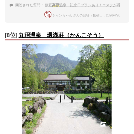
回答された質問：
伊豆
高原
温泉 記念日プランあり！エステが満喫できるカップル向けの温泉宿
シャンちゃん さんの回答（投稿日：2026/4/20 ）
[8位]
丸沼温泉 環湖荘（かんこそう）