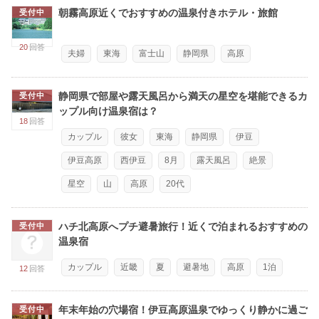
朝霧高原近くでおすすめの温泉付きホテル・旅館
受付中
20
回答
夫婦
東海
富士山
静岡県
高原
静岡県で部屋や露天風呂から満天の星空を堪能できるカ
受付中
ップル向け温泉宿は？
18
回答
カップル
彼女
東海
静岡県
伊豆
伊豆高原
西伊豆
8月
露天風呂
絶景
星空
山
高原
20代
ハチ北高原へプチ避暑旅行！近くで泊まれるおすすめの
受付中
温泉宿
カップル
近畿
夏
避暑地
高原
1泊
12
回答
年末年始の穴場宿！伊豆高原温泉でゆっくり静かに過ご
受付中