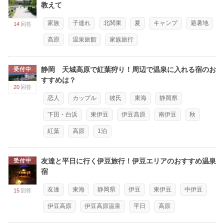
教えて
家族
子連れ
北関東
夏
キャンプ
避暑地
14
回答
高原
温泉旅館
家族旅行
静岡 天城高原で紅葉狩り！周辺で温泉に入れる宿のお
受付中
すすめは？
20
回答
恋人
カップル
彼氏
東海
静岡県
下田・白浜
東伊豆
伊豆高原
南伊豆
秋
紅葉
高原
1泊
友達と平日に行く伊豆旅行！伊豆エリアのおすすめ温泉
受付中
宿
友達
東海
静岡県
伊豆
東伊豆
中伊豆
15
回答
伊豆高原
伊豆高原温泉
平日
高原