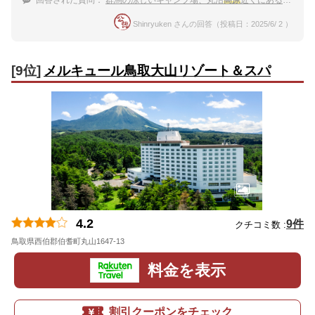
Shinryuken さんの回答（投稿日：2025/6/ 2 ）
[9位]
メルキュール鳥取大山リゾート＆スパ
4.2
9件
クチコミ数 :
鳥取県西伯郡伯耆町丸山1647-13
地図
料金を表示
割引クーポンをチェック