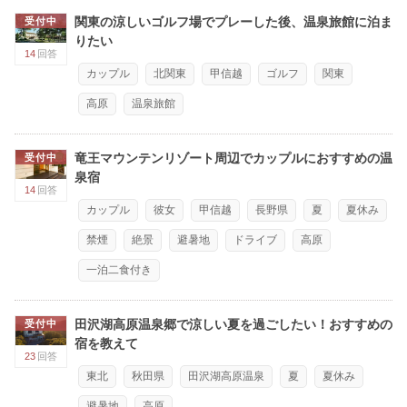
関東の涼しいゴルフ場でプレーした後、温泉旅館に泊ま
受付中
りたい
14
回答
カップル
北関東
甲信越
ゴルフ
関東
高原
温泉旅館
竜王マウンテンリゾート周辺でカップルにおすすめの温
受付中
泉宿
14
回答
カップル
彼女
甲信越
長野県
夏
夏休み
禁煙
絶景
避暑地
ドライブ
高原
一泊二食付き
田沢湖高原温泉郷で涼しい夏を過ごしたい！おすすめの
受付中
宿を教えて
23
回答
東北
秋田県
田沢湖高原温泉
夏
夏休み
避暑地
高原