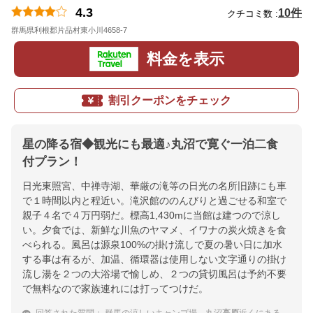
4.3
10件
クチコミ数 :
群馬県利根郡片品村東小川4658-7
地図
料金を表示
割引クーポンをチェック
星の降る宿◆観光にも最適♪丸沼で寛ぐ一泊二食
付プラン！
日光東照宮、中禅寺湖、華厳の滝等の日光の名所旧跡にも車
で１時間以内と程近い。滝沢館ののんびりと過ごせる和室で
親子４名で４万円弱だ。標高1,430mに当館は建つので涼し
い。夕食では、新鮮な川魚のヤマメ、イワナの炭火焼きを食
べられる。風呂は源泉100%の掛け流しで夏の暑い日に加水
する事は有るが、加温、循環器は使用しない文字通りの掛け
流し湯を２つの大浴場で愉しめ、２つの貸切風呂は予約不要
で無料なので家族連れには打ってつけだ。
回答された質問：
群馬の涼しいキャンプ場、丸沼
高原
近くにある温泉宿を教えて