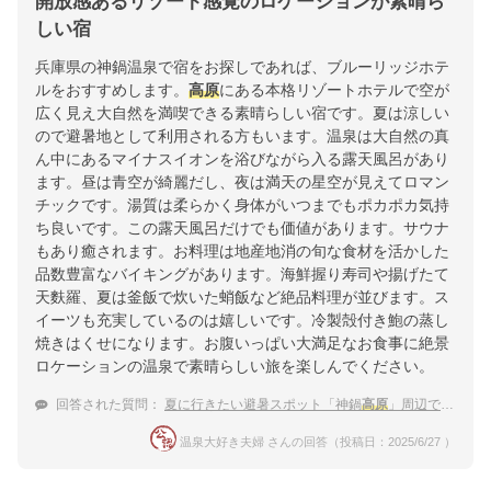
開放感あるリゾート感覚のロケーションが素晴ら
しい宿
兵庫県の神鍋温泉で宿をお探しであれば、ブルーリッジホテ
ルをおすすめします。
高原
にある本格リゾートホテルで空が
広く見え大自然を満喫できる素晴らしい宿です。夏は涼しい
ので避暑地として利用される方もいます。温泉は大自然の真
ん中にあるマイナスイオンを浴びながら入る露天風呂があり
ます。昼は青空が綺麗だし、夜は満天の星空が見えてロマン
チックです。湯質は柔らかく身体がいつまでもポカポカ気持
ち良いです。この露天風呂だけでも価値があります。サウナ
もあり癒されます。お料理は地産地消の旬な食材を活かした
品数豊富なバイキングがあります。海鮮握り寿司や揚げたて
天麩羅、夏は釜飯で炊いた蛸飯など絶品料理が並びます。ス
イーツも充実しているのは嬉しいです。冷製殻付き鮑の蒸し
焼きはくせになります。お腹いっぱい大満足なお食事に絶景
ロケーションの温泉で素晴らしい旅を楽しんでください。
回答された質問：
夏に行きたい避暑スポット「神鍋
高原
」周辺で宿泊できるおすすめ温泉宿
温泉大好き夫婦 さんの回答（投稿日：2025/6/27 ）