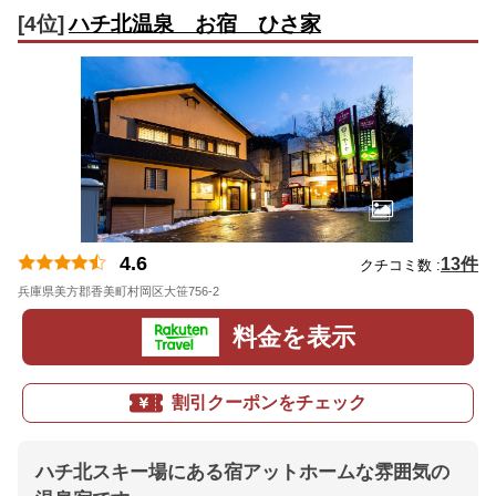
[4位]
ハチ北温泉 お宿 ひさ家
4.6
13件
クチコミ数 :
兵庫県美方郡香美町村岡区大笹756-2
地図
料金を表示
割引クーポンをチェック
ハチ北スキー場にある宿アットホームな雰囲気の