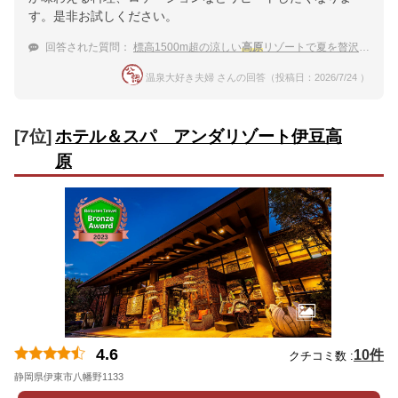
す。是非お試しください。
回答された質問：
標高1500m超の涼しい
高原
リゾートで夏を贅沢に過ごしてみたい
温泉大好き夫婦 さんの回答（投稿日：2026/7/24 ）
[7位]
ホテル＆スパ アンダリゾート伊豆高
原
4.6
10件
クチコミ数 :
静岡県伊東市八幡野1133
地図