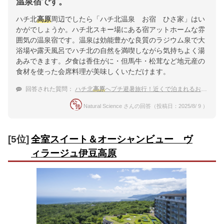
温泉宿です。
ハチ北
高原
周辺でしたら「ハチ北温泉 お宿 ひさ家」はい
かがでしょうか。ハチ北スキー場にある宿アットホームな雰
囲気の温泉宿です。温泉は効能豊かな良質のラジウム泉で大
浴場や露天風呂でハチ北の自然を満喫しながら気持ちよく湯
あみできます。夕食は香住がに・但馬牛・松茸など地元産の
食材を使った会席料理が美味しくいただけます。
回答された質問：
ハチ北
高原
へプチ避暑旅行！近くで泊まれるおすすめの温泉宿
Natural Science さんの回答（投稿日：2025/8/ 9 ）
[5位]
全室スイート＆オーシャンビュー ヴ
ィラージュ伊豆高原