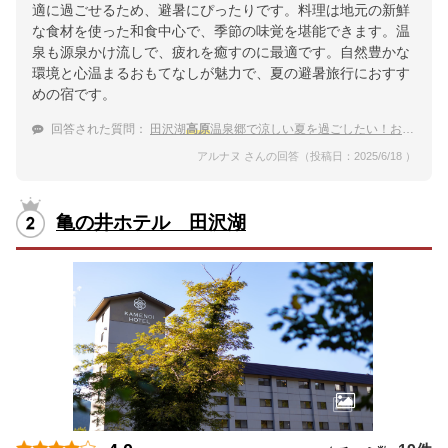
適に過ごせるため、避暑にぴったりです。料理は地元の新鮮
な食材を使った和食中心で、季節の味覚を堪能できます。温
泉も源泉かけ流しで、疲れを癒すのに最適です。自然豊かな
環境と心温まるおもてなしが魅力で、夏の避暑旅行におすす
めの宿です。
回答された質問：
田沢湖
高原
温泉郷で涼しい夏を過ごしたい！おすすめの宿を教えて
アルナヌ さんの回答（投稿日：2025/6/18 ）
亀の井ホテル 田沢湖