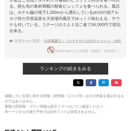
る。朝も旬の食材満載の朝食ビュッフェを食べられる。風呂
は、ホテル脇の地下1,200mから湧出しているph10の強アル
カリ性の天然温泉を大浴場内風呂でゆっくり味わえる。サウ
ナも付いている。コテージの２人１泊二食で34,000円で宿泊
出来る。
回答された質問：
朝霧
高原
近くでおすすめの温泉付きホテル・旅館
Shinryuken さんの回答（投稿日：2024/8/ 1 ）
ランキングの続きをみる
掲載している宿に関する情報（宿情報・口コミ等）はその内容を保証するも
のではありません。
最新の宿情報・プラン情報は楽天トラベルにてご確認ください。
本ページからの旅行予約ではGポイントは加算されません。