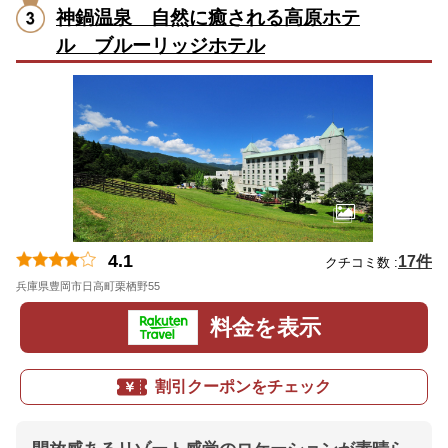
神鍋温泉 自然に癒される高原ホテ
ル ブルーリッジホテル
4.1
17件
クチコミ数 :
兵庫県豊岡市日高町栗栖野55
地図
料金を表示
割引クーポンをチェック