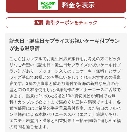
料金を表示
割引クーポンをチェック
記念日・誕生日サプライズお祝いケーキ付プラン
がある温泉宿
こちらはカップルでお誕生日温泉旅行をお考えの方にピッタ
リなご希望の【記念日・誕生日サプライズお祝いケーキ付プ
ラン】があり、メッセージ入りのミニケーキ（無料）とサプ
ライズ演出でお祝いのお手伝いをしてくれるおすすめの温泉
宿です。3食のお食事と飲み放題付で近海の新鮮な魚介の舟
盛と旬の食材を使用した和洋創作のディナーコースに舌鼓で
きます。温泉は2つの大浴場と10の貸切風呂が何回でも無
料！カップルで心ゆくまで湯めぐり三昧を満喫できます。各
種お部屋にはご希望の半露天風呂付客室、また独自のフルハ
ンド施術による本格バリニーズスパ（エステ）施設があり、
エステ・岩盤浴・温泉と相乗効果！三拍子同時に愉しめ至福
の時間を過ごせます。