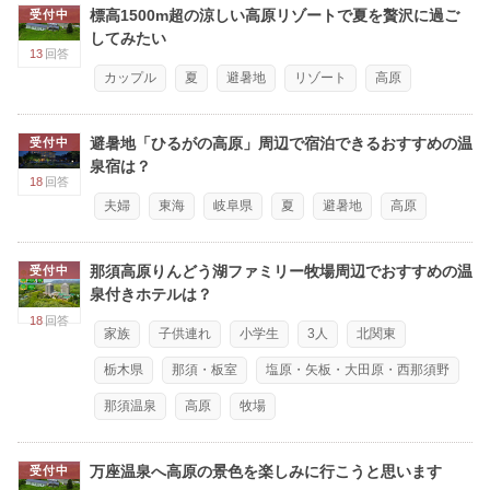
標高1500m超の涼しい高原リゾートで夏を贅沢に過ご
受付中
してみたい
13
回答
カップル
夏
避暑地
リゾート
高原
避暑地「ひるがの高原」周辺で宿泊できるおすすめの温
受付中
泉宿は？
18
回答
夫婦
東海
岐阜県
夏
避暑地
高原
那須高原りんどう湖ファミリー牧場周辺でおすすめの温
受付中
泉付きホテルは？
18
回答
家族
子供連れ
小学生
3人
北関東
栃木県
那須・板室
塩原・矢板・大田原・西那須野
那須温泉
高原
牧場
万座温泉へ高原の景色を楽しみに行こうと思います
受付中