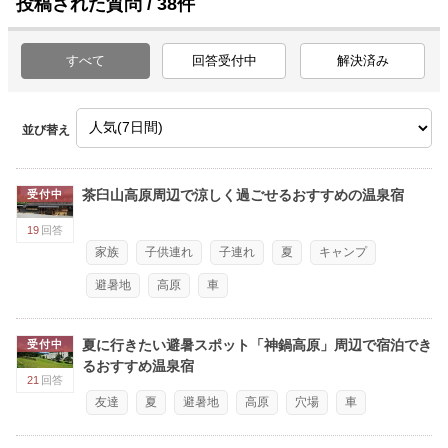
投稿された質問 / 38件
すべて
回答受付中
解決済み
並び替え
茶臼山高原周辺で涼しく過ごせるおすすめの温泉宿
受付中
19
回答
家族
子供連れ
子連れ
夏
キャンプ
避暑地
高原
車
夏に行きたい避暑スポット「神鍋高原」周辺で宿泊でき
受付中
るおすすめ温泉宿
21
回答
友達
夏
避暑地
高原
穴場
車