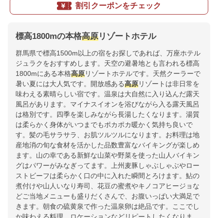
割引クーポンをチェック
標高1800mの本格
高原
リゾートホテル
群馬県で標高1500m以上の宿をお探しであれば、万座ホテル
ジュラクをおすすめします。天空の避暑地とも言われる標高
1800mにある本格
高原
リゾートホテルです。天然クーラーで
暑い夏には大人気です。開放感ある
高原
リゾートは非日常を
味わえる素晴らしい宿です。温泉は大自然に入り込んだ露天
風呂があります。マイナスイオンを浴びながら入る露天風呂
は格別です。四季を楽しみながら長湯したくなります。湯質
は柔らかく身体がいつまでもポカポカ暖かく気持ち良いで
す。髪の毛サラサラ、お肌ツルツルになります。お料理は地
産地消の旬な食材を活かした品数豊富なバイキングが楽しめ
ます。山の幸である新鮮な山菜や野菜を使った山人バイキン
グはパワーがみなぎってます。上州麦豚しゃぶしゃぶやロー
ストビーフは柔らかく口の中に入れた瞬間とろけます。鮎の
煮付けや山人いなり寿司、花豆の蜜煮やキノコアヒージョな
どご当地メニューも盛りだくさんで、お腹いっぱい大満足で
きます。朝食の硫黄泉で作った温泉卵は絶品です。ここでし
か味わえる料理、ロケーションなどリピートしたくなりま