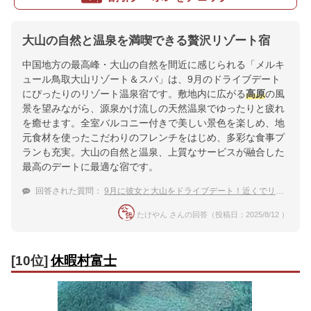
大山の自然と温泉を満喫できる贅沢リゾート宿
中国地方の最高峰・大山の自然を間近に感じられる「メルキ
ュール鳥取大山リゾート＆スパ」は、9月のドライブデート
にぴったりのリゾート温泉宿です。敷地内に広がる
高原
の風
景を望みながら、源泉かけ流しの天然温泉でゆったりと疲れ
を癒せます。全室バルコニー付きで美しい景色を楽しめ、地
元食材を使ったこだわりのフレンチをはじめ、多彩な食事プ
ランも充実。大山の自然と温泉、上質なサービスが融合した
最高のデートに最適な宿です。
回答された質問：
9月に彼女と大山をドライブデート！近くでリゾート感を楽しめる温泉宿
たけやん さんの回答（投稿日：2025/8/12 ）
[10位]
休暇村富士