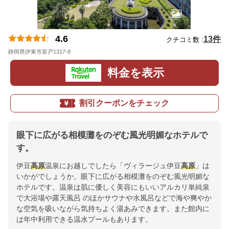
4.6
13件
クチコミ数 :
静岡県伊東市富戸1317-8
地図
料金を表示
割引クーポンをチェック
眼下に広がる相模灘をのぞむ風光明媚なホテルで
す。
伊豆
高原
温泉にお越しでしたら「ヴィラージュ伊豆
高原
」は
いかがでしょうか。眼下に広がる相模灘をのぞむ風光明媚な
ホテルです。温泉は肌に優しく美容にもいいアルカリ単純泉
で大浴場や露天風呂 のほかサウナや水風呂などで海や爽やか
な空気を吸いながら気持ちよく湯あみできます。また館内に
は年中利用できる温水プールもあります。