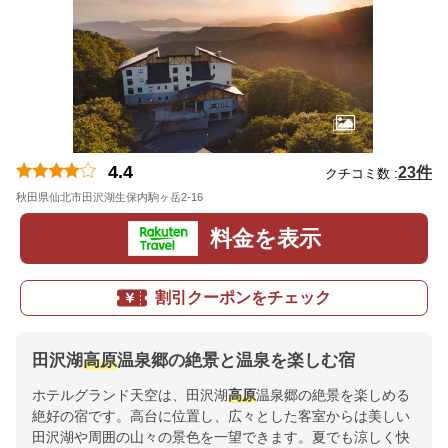
4.4
23件
クチコミ数 :
秋田県仙北市田沢湖生保内駒ヶ岳2-16
地図
料金を表示
割引クーポンをチェック
田沢湖
高原
温泉郷の絶景と温泉を楽しむ宿
ホテルグランド天空は、田沢湖
高原
温泉郷の絶景を楽しめる
絶好の宿です。高台に位置し、広々とした客室からは美しい
田沢湖や周囲の山々の景色を一望できます。夏でも涼しく快