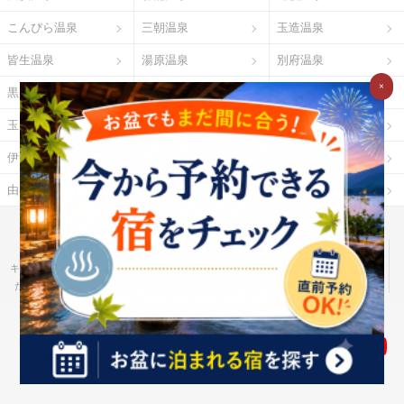
こんぴら温泉
三朝温泉
玉造温泉
皆生温泉
湯原温泉
別府温泉
×
黒川温泉
霧島温泉
酸ヶ湯温泉
玉川温泉
日光湯元温泉
箱根温泉
伊勢・鳥羽温泉
志摩温泉
大歩危祖谷温泉
由布院温泉
熱海温泉
指宿温泉
お湯たびとは
ご利用ガイド
Ｇポイント
Ｇランキング
だれどこ
ocruyo
お湯たび
わたしと、暮らし。
キテミヨ
ベストオイシー
モノスポ
野に行く。
カウナラ
ミツケヨ
たびゆかし
Ｇ-Ranking 推し活
食pin by Ｇ-Ranking
ハーブ酒のススメ