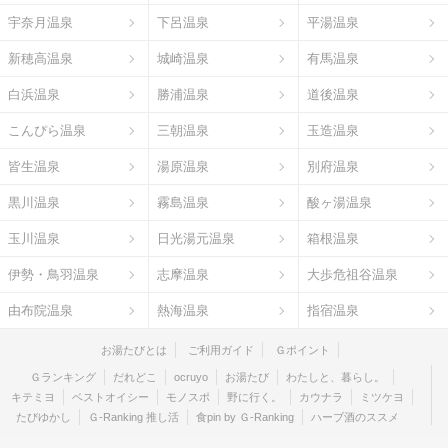
宇奈月温泉
下呂温泉
平湯温泉
新穂高温泉
城崎温泉
有馬温泉
白浜温泉
勝浦温泉
道後温泉
こんぴら温泉
三朝温泉
玉造温泉
皆生温泉
湯原温泉
別府温泉
黒川温泉
霧島温泉
酸ヶ湯温泉
玉川温泉
日光湯元温泉
箱根温泉
伊勢・鳥羽温泉
志摩温泉
大歩危祖谷温泉
由布院温泉
熱海温泉
指宿温泉
お湯たびとは
ご利用ガイド
Ｇポイント
Ｇランキング
だれどこ
ocruyo
お湯たび
わたしと、暮らし。
キテミヨ
ベストオイシー
モノスポ
野に行く。
カウナラ
ミツケヨ
たびゆかし
Ｇ-Ranking 推し活
食pin by Ｇ-Ranking
ハーブ酒のススメ