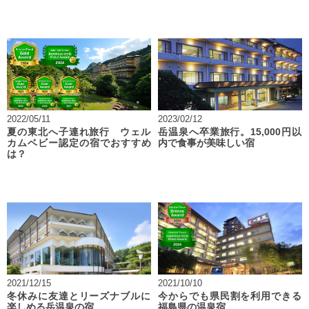
2022/05/11
2023/02/12
夏の東北へ子連れ旅行 ウェル
岳温泉へ卒業旅行。15,000円以
カムベビー認定の宿でおすすめ
内で食事が美味しい宿
は？
2021/12/15
2021/10/10
冬休みに友達とリーズナブルに
今からでも県民割を利用できる
楽しめる岳温泉の宿
福島県の温泉宿