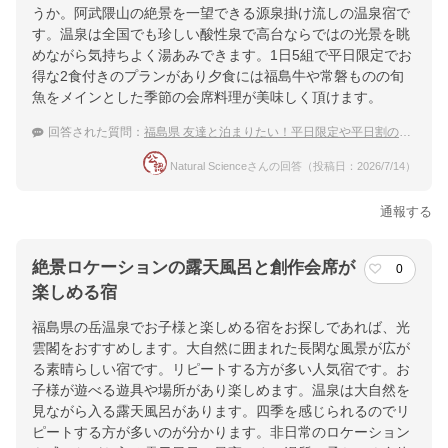
東北自動車道ニ本松ICより15分インター出て信号右折200ｍ、右
うか。阿武隈山の絶景を一望できる源泉掛け流しの温泉宿で
折国道459号あとは1本道、温泉街を抜け高台にあるホテル
す。温泉は全国でも珍しい酸性泉で高台ならではの光景を眺
めながら気持ちよく湯あみできます。1日5組で平日限定でお
提供：楽天トラベル
得な2食付きのプランがあり夕食には福島牛や常磐ものの旬
魚をメインとした季節の会席料理が美味しく頂けます。
楽天トラベルで
ホテル詳細を詳しく見る
回答された質問：
福島県 友達と泊まりたい！平日限定や平日割のあるおすすめ温泉宿
Natural Scienceさんの回答（投稿日：2026/7/14）
通報する
絶景ロケーションの露天風呂と創作会席が
0
楽しめる宿
福島県の岳温泉でお子様と楽しめる宿をお探しであれば、光
雲閣をおすすめします。大自然に囲まれた長閑な風景が広が
る素晴らしい宿です。リピートする方が多い人気宿です。お
子様が遊べる遊具や場所があり楽しめます。温泉は大自然を
見ながら入る露天風呂があります。四季を感じられるのでリ
ピートする方が多いのが分かります。非日常のロケーション