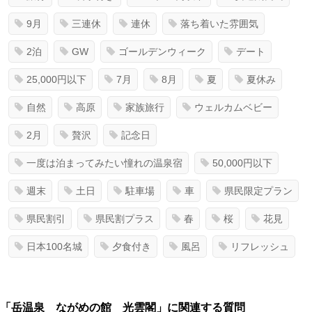
9月
三連休
連休
落ち着いた雰囲気
2泊
GW
ゴールデンウィーク
デート
25,000円以下
7月
8月
夏
夏休み
自然
高原
家族旅行
ウェルカムベビー
2月
贅沢
記念日
一度は泊まってみたい憧れの温泉宿
50,000円以下
週末
土日
駐車場
車
県民限定プラン
県民割引
県民割プラス
春
桜
花見
日本100名城
夕食付き
風呂
リフレッシュ
「岳温泉 ながめの館 光雲閣」に関連する質問