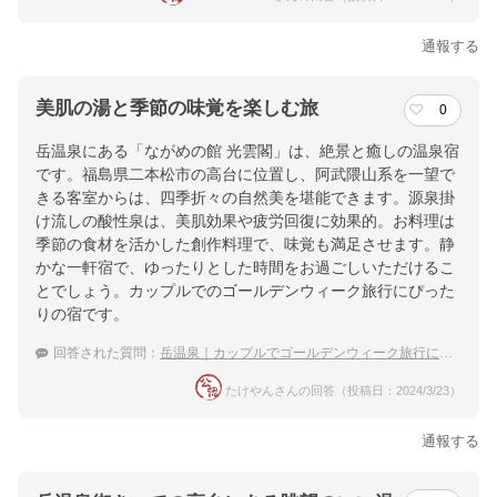
通報する
美肌の湯と季節の味覚を楽しむ旅
0
岳温泉にある「ながめの館 光雲閣」は、絶景と癒しの温泉宿
です。福島県二本松市の高台に位置し、阿武隈山系を一望で
きる客室からは、四季折々の自然美を堪能できます。源泉掛
け流しの酸性泉は、美肌効果や疲労回復に効果的。お料理は
季節の食材を活かした創作料理で、味覚も満足させます。静
かな一軒宿で、ゆったりとした時間をお過ごしいただけるこ
とでしょう。カップルでのゴールデンウィーク旅行にぴった
りの宿です。
回答された質問：
岳温泉｜カップルでゴールデンウィーク旅行におすすめの温泉宿は？
たけやんさんの回答（投稿日：2024/3/23）
通報する