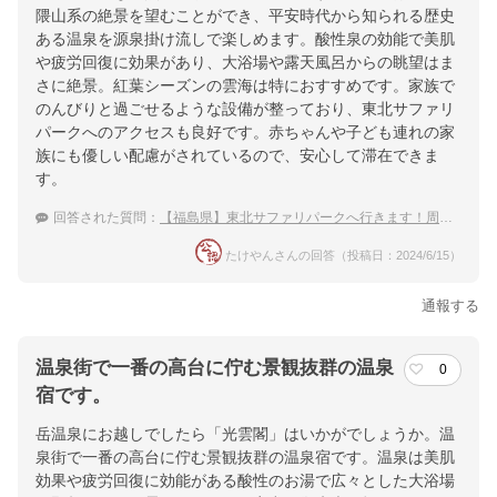
隈山系の絶景を望むことができ、平安時代から知られる歴史
ある温泉を源泉掛け流しで楽しめます。酸性泉の効能で美肌
や疲労回復に効果があり、大浴場や露天風呂からの眺望はま
さに絶景。紅葉シーズンの雲海は特におすすめです。家族で
のんびりと過ごせるような設備が整っており、東北サファリ
パークへのアクセスも良好です。赤ちゃんや子ども連れの家
族にも優しい配慮がされているので、安心して滞在できま
す。
回答された質問：
【福島県】東北サファリパークへ行きます！周辺で泊まれる温泉宿のおすすめを教えて下さい。
たけやんさんの回答（投稿日：2024/6/15）
通報する
温泉街で一番の高台に佇む景観抜群の温泉
0
宿です。
岳温泉にお越しでしたら「光雲閣」はいかがでしょうか。温
泉街で一番の高台に佇む景観抜群の温泉宿です。温泉は美肌
効果や疲労回復に効能がある酸性のお湯で広々とした大浴場