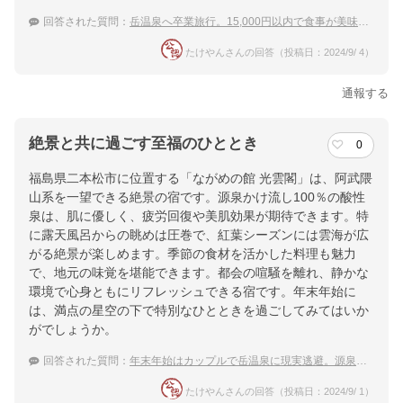
回答された質問：
岳温泉へ卒業旅行。15,000円以内で食事が美味しい宿
たけやんさんの回答（投稿日：2024/9/ 4）
通報する
絶景と共に過ごす至福のひととき
0
福島県二本松市に位置する「ながめの館 光雲閣」は、阿武隈
山系を一望できる絶景の宿です。源泉かけ流し100％の酸性
泉は、肌に優しく、疲労回復や美肌効果が期待できます。特
に露天風呂からの眺めは圧巻で、紅葉シーズンには雲海が広
がる絶景が楽しめます。季節の食材を活かした料理も魅力
で、地元の味覚を堪能できます。都会の喧騒を離れ、静かな
環境で心身ともにリフレッシュできる宿です。年末年始に
は、満点の星空の下で特別なひとときを過ごしてみてはいか
がでしょうか。
回答された質問：
年末年始はカップルで岳温泉に現実逃避。源泉かけ流しのおすすめの宿は？
たけやんさんの回答（投稿日：2024/9/ 1）