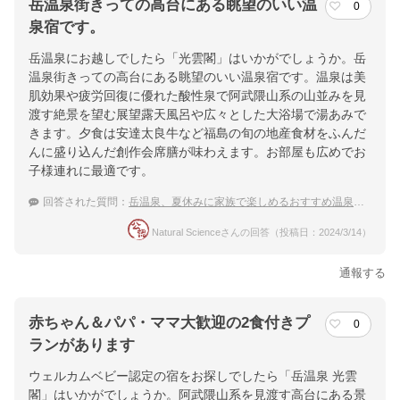
岳温泉街きっての高台にある眺望のいい温
0
泉宿です。
岳温泉にお越しでしたら「光雲閣」はいかがでしょうか。岳
温泉街きっての高台にある眺望のいい温泉宿です。温泉は美
肌効果や疲労回復に優れた酸性泉で阿武隈山系の山並みを見
渡す絶景を望む展望露天風呂や広々とした大浴場で湯あみで
きます。夕食は安達太良牛など福島の旬の地産食材をふんだ
んに盛り込んだ創作会席膳が味わえます。お部屋も広めでお
子様連れに最適です。
回答された質問：
岳温泉、夏休みに家族で楽しめるおすすめ温泉宿は？
Natural Scienceさんの回答（投稿日：2024/3/14）
通報する
赤ちゃん＆パパ・ママ大歓迎の2食付きプ
0
ランがあります
ウェルカムベビー認定の宿をお探しでしたら「岳温泉 光雲
閣」はいかがでしょうか。阿武隈山系を見渡す高台にある景