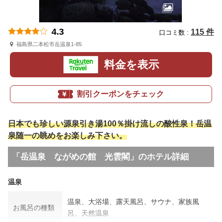
4.3
115 件
口コミ数 :
福島県二本松市岳温泉1-85
料金を表示
割引クーポンをチェック
日本でも珍しい源泉引き湯100％掛け流しの酸性泉！岳温
泉随一の眺めをお楽しみ下さい。
「岳温泉 ながめの館 光雲閣」のホテル詳細
温泉
温泉、大浴場、露天風呂、サウナ、家族風
お風呂の種類
呂、天然温泉