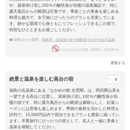
や、源泉掛け流し100％の酸性泉が自慢の温泉施設で、特に
露天風呂からの眺望は圧巻です。季節ごとの美食を楽しめる
料理も魅力で、女子旅にぴったりのプランも充実していま
す。静かな環境で心身ともにリフレッシュできるこの宿で、
特別なひとときをお過ごしください。
回答された質問：
福島県・岳温泉の女子旅歓迎でおすすめの温泉宿を教えてください
たけやんさんの回答（投稿日：2024/9/ 8）
通報する
絶景と温泉を楽しむ高台の宿
0
福島の岳温泉にある「ながめの館 光雲閣」は、阿武隈山系を
一望できる高台に位置し、源泉掛け流し100％の酸性泉が自
慢の宿です。特に露天風呂からの眺望は素晴らしく、紅葉シ
ーズンには雲海も楽しめます。季節の食材を活かした料理も
評判で、15,000円以内で宿泊できるプランも豊富に揃ってい
ます。卒業旅行にぴったりの宿として、友人と一緒に美食と
温泉を堪能してください。