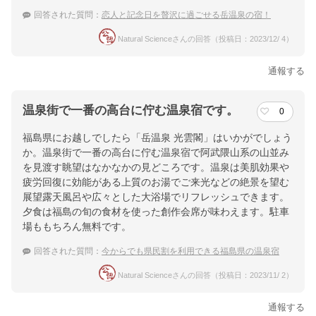
回答された質問：
恋人と記念日を贅沢に過ごせる岳温泉の宿！
Natural Scienceさんの回答（投稿日：2023/12/ 4）
通報する
温泉街で一番の高台に佇む温泉宿です。
0
福島県にお越しでしたら「岳温泉 光雲閣」はいかがでしょう
か。温泉街で一番の高台に佇む温泉宿で阿武隈山系の山並み
を見渡す眺望はなかなかの見どころです。温泉は美肌効果や
疲労回復に効能がある上質のお湯でご来光などの絶景を望む
展望露天風呂や広々とした大浴場でリフレッシュできます。
夕食は福島の旬の食材を使った創作会席が味わえます。駐車
場ももちろん無料です。
回答された質問：
今からでも県民割を利用できる福島県の温泉宿
Natural Scienceさんの回答（投稿日：2023/11/ 2）
通報する