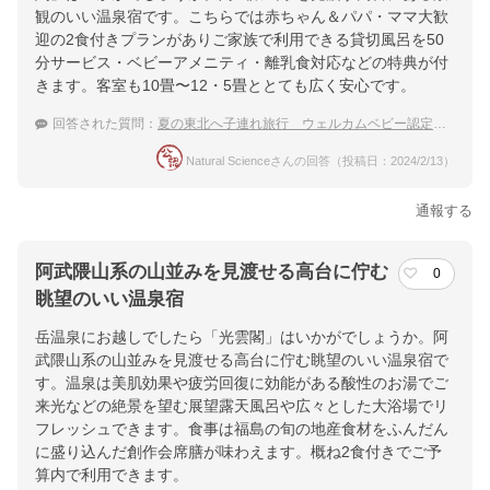
観のいい温泉宿です。こちらでは赤ちゃん＆パパ・ママ大歓
迎の2食付きプランがありご家族で利用できる貸切風呂を50
分サービス・ベビーアメニティ・離乳食対応などの特典が付
きます。客室も10畳〜12・5畳ととても広く安心です。
回答された質問：
夏の東北へ子連れ旅行 ウェルカムベビー認定の宿でおすすめは？
Natural Scienceさんの回答（投稿日：2024/2/13）
通報する
阿武隈山系の山並みを見渡せる高台に佇む
0
眺望のいい温泉宿
岳温泉にお越しでしたら「光雲閣」はいかがでしょうか。阿
武隈山系の山並みを見渡せる高台に佇む眺望のいい温泉宿で
す。温泉は美肌効果や疲労回復に効能がある酸性のお湯でご
来光などの絶景を望む展望露天風呂や広々とした大浴場でリ
フレッシュできます。食事は福島の旬の地産食材をふんだん
に盛り込んだ創作会席膳が味わえます。概ね2食付きでご予
算内で利用できます。