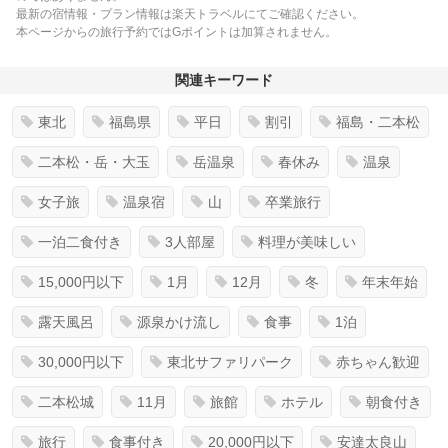
最新の宿情報・プラン情報は楽天トラベルにてご確認ください。
本ページからの旅行予約ではGポイントは加算されません。
関連キーワード
東北
福島県
平日
割引
福島・二本松
二本松・岳・大玉
岳温泉
春休み
温泉
女子旅
温泉宿
山
卒業旅行
一泊二食付き
3人部屋
料理が美味しい
15,000円以下
1月
12月
冬
年末年始
露天風呂
源泉かけ流し
食事
1泊
30,000円以下
東北サファリパーク
赤ちゃん歓迎
二本松城
11月
旅館
ホテル
朝食付き
旅行
食事付き
20,000円以下
安達太良山