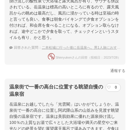
掛け流しの酸性泉で大浴場と露天風呂が有り、サウナも併設
されている。岳温泉は標高の高いところに有るので、露天風
呂からの眺めは最高だし、風呂に浸かっている時は至福の時
と言っても良い。食事は朝食バイキングで夕食オプションを
付ければ、和会席を食べることになる。オプション取らなけ
れば、途中どこかで夕食を取って、チェックインというスタ
イルも有り、かと思う。
回答された質問：
二本松城に行った後に岳温泉へ。男1人旅におすすめな宿は？
Shinryukenさんの回答（投稿日：2023/7/28）
通報する
温泉街で一番の高台に位置する眺望自慢の
0
温泉宿
岳温泉にお越しでしたら「光雲閣」はいかがでしょうか。温
泉街で一番の高台に位置し阿武隈山系の山並みを見渡す眺望
自慢の温泉宿です。温泉は美肌効果に優れた源泉掛け流し
100％の上質なお湯で広々とした大浴場や満天の星空やご来
光などの絶景を望む展望露天風呂で湯あみできます。夕食は