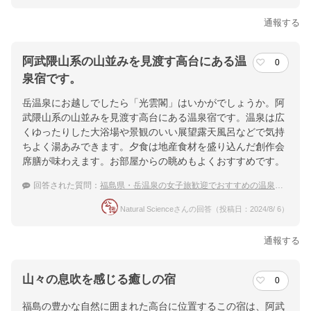
通報する
阿武隈山系の山並みを見渡す高台にある温
0
泉宿です。
岳温泉にお越しでしたら「光雲閣」はいかがでしょうか。阿
武隈山系の山並みを見渡す高台にある温泉宿です。温泉は広
くゆったりした大浴場や景観のいい展望露天風呂などで気持
ちよく湯あみできます。夕食は地産食材を盛り込んだ創作会
席膳が味わえます。お部屋からの眺めもよくおすすめです。
回答された質問：
福島県・岳温泉の女子旅歓迎でおすすめの温泉宿を教えてください
Natural Scienceさんの回答（投稿日：2024/8/ 6）
通報する
山々の息吹を感じる癒しの宿
0
福島の豊かな自然に囲まれた高台に位置するこの宿は、阿武