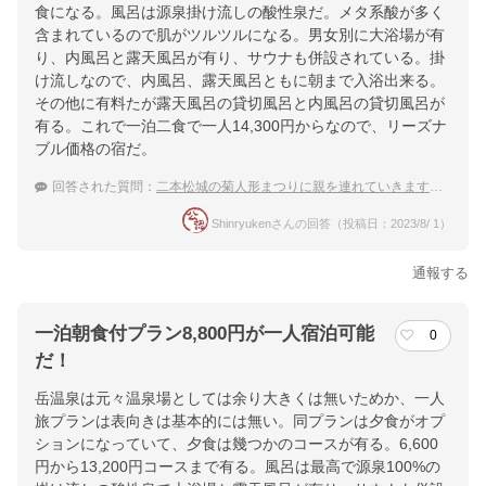
食になる。風呂は源泉掛け流しの酸性泉だ。メタ系酸が多く
含まれているので肌がツルツルになる。男女別に大浴場が有
り、内風呂と露天風呂が有り、サウナも併設されている。掛
け流しなので、内風呂、露天風呂ともに朝まで入浴出来る。
その他に有料たが露天風呂の貸切風呂と内風呂の貸切風呂が
有る。これで一泊二食で一人14,300円からなので、リーズナ
ブル価格の宿だ。
回答された質問：
二本松城の菊人形まつりに親を連れていきます。その日は温泉に泊まりたい
Shinryukenさんの回答（投稿日：2023/8/ 1）
通報する
一泊朝食付プラン8,800円が一人宿泊可能
0
だ！
岳温泉は元々温泉場としては余り大きくは無いためか、一人
旅プランは表向きは基本的には無い。同プランは夕食がオプ
ションになっていて、夕食は幾つかのコースが有る。6,600
円から13,200円コースまで有る。風呂は最高で源泉100%の