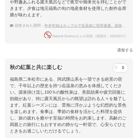
や野趣あふれる露天風呂などで夜空や御来光を拝むことがで
きます。夕食は地元福島の旬の地産食材を使用した創作会席
膳が味わえます。
回答された質問：
年末年始はカップルで岳温泉に現実逃避。源泉かけ流しのおすすめの宿は？
Natural Scienceさんの回答（投稿日：2024/5/17）
通報する
秋の紅葉と共に楽しむ
0
福島県二本松市にある、阿武隈山系を一望できる絶景の宿
で、千年以上の歴史を持つ岳温泉の恵みを体感してくださ
い。源泉掛け流し100％の酸性泉は、美肌効果や疲労回復に
効能があり、特に露天風呂からの眺望は訪れる人々を魅了し
ます。紅葉シーズンには、雲海に浮かぶような幻想的な景色
を楽しめます。食事は、季節の食材を活かした料理を提供
し、旅の疲れを癒やす至福の時間をお約束します。高齢のご
両親との旅行にもおすすめの静かな一軒宿で、心安らぐひと
ときをお過ごしいただけるでしょう。