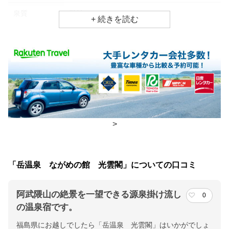
泉質
酸性
効能
美肌効果、疲労回復、リウマチ・神経病
食事場所
朝食
レストラン、レストラン(バイキング)
夕食
レストラン、食事処
>
チェックイン・チェックアウト時間
チェックイン
15:00(最終チェックイン：20:00)
「岳温泉 ながめの館 光雲閣」についての口コミ
チェックアウ
10:00
ト
阿武隈山の絶景を一望できる源泉掛け流し
0
の温泉宿です。
交通アクセス
福島県にお越しでしたら「岳温泉 光雲閣」はいかがでしょ