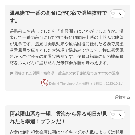
温泉街で一番の高台に佇む宿で眺望抜群で
0
す。
岳温泉にお越しでしたら「光雲閣」はいかがでしょうか。温
泉街で一番の高台に佇む宿で特に阿武隈山系の山並みの眺望
が見事です。温泉は美肌効果や疲労回復に優れた名湯で展望
露天風呂や広々とした大浴場で湯あみできます。特に露天風
呂からのご来光の絶景は格別です。夕食は福島の旬の地産食
材をふんだんに盛り込んだ創作会席膳が味わえます。
回答された質問：
福島県・岳温泉の女子旅歓迎でおすすめの温泉宿を教えてください
Behind The Lineさんの回答（投稿日：2023/10/11）
通報する
阿武隈山系を一望、雲海から昇る朝日が見
0
れたら幸運！プランだ！
夕食は創作和食会席に朝はバイキングか人数によっては和定