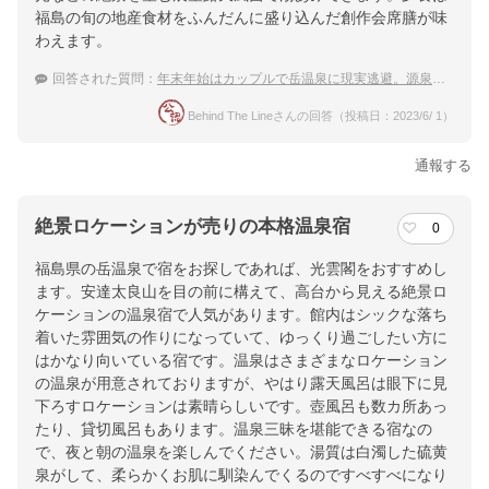
福島の旬の地産食材をふんだんに盛り込んだ創作会席膳が味
わえます。
回答された質問：
年末年始はカップルで岳温泉に現実逃避。源泉かけ流しのおすすめの宿は？
Behind The Lineさんの回答（投稿日：2023/6/ 1）
通報する
絶景ロケーションが売りの本格温泉宿
0
福島県の岳温泉で宿をお探しであれば、光雲閣をおすすめし
ます。安達太良山を目の前に構えて、高台から見える絶景ロ
ケーションの温泉宿で人気があります。館内はシックな落ち
着いた雰囲気の作りになっていて、ゆっくり過ごしたい方に
はかなり向いている宿です。温泉はさまざまなロケーション
の温泉が用意されておりますが、やはり露天風呂は眼下に見
下ろすロケーションは素晴らしいです。壺風呂も数カ所あっ
たり、貸切風呂もあります。温泉三昧を堪能できる宿なの
で、夜と朝の温泉を楽しんでください。湯質は白濁した硫黄
泉がして、柔らかくお肌に馴染んでくるのですべすべになり