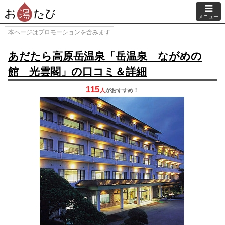
メニュー
本ページはプロモーションを含みます
あだたら高原岳温泉「岳温泉 ながめの
館 光雲閣」の口コミ＆詳細
115
人
が
おすすめ！