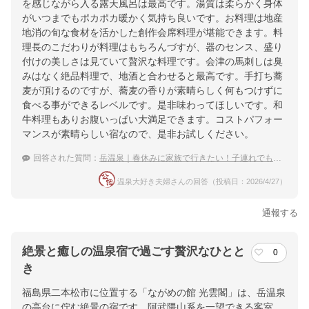
を感じながら入る露天風呂は最高です。湯質は柔らかく身体
がいつまでもポカポカ暖かく気持ち良いです。お料理は地産
地消の旬な食材を活かした創作会席料理が堪能できます。料
理長のこだわりが料理はもちろんづすが、器のセンス、盛り
付けの美しさは見ていて贅沢な料理です。会津の馬刺しは臭
みはなく絶品料理で、地酒と合わせると最高です。手打ち蕎
麦が頂けるのですが、蕎麦の香りが素晴らしく何もつけずに
食べる事ができるレベルです。是非味わってほしいです。和
牛料理もありお腹いっぱい大満足できます。コストパフォー
マンスが素晴らしい宿なので、是非お試しください。
回答された質問：
岳温泉｜春休みに家族で行きたい！子連れでも安心な宿のおすすめは？
温泉大好き夫婦さんの回答（投稿日：2026/4/27）
通報する
絶景と癒しの温泉宿で過ごす贅沢なひとと
0
き
福島県二本松市に位置する「ながめの館 光雲閣」は、岳温泉
の高台に佇む絶景の宿です。阿武隈山系を一望できる客室