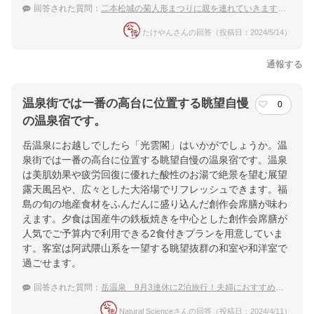
回答された質問：
二本松城の菊人形まつりに親を連れていきます。その日は温泉に泊まりたい
たけやんさんの回答（投稿日：2024/5/14）
通報する
温泉街では一番の高台に位置する眺望自慢
0
の温泉宿です。
岳温泉にお越しでしたら「光雲閣」はいかがでしょうか。温
泉街では一番の高台に位置する眺望自慢の温泉宿です。温泉
は美肌効果や疲労回復に優れた酸性のお湯で絶景を望む展望
露天風呂や、広々とした大浴場でリフレッシュできます。福
島の旬の地産食材をふんだんに盛り込んだ創作会席膳が味わ
えます。夕食は国産牛の鉄板焼きを中心とした創作会席膳が
人気でご予算内で利用できる2食付きプランを用意していま
す。客室は阿武隈山系を一望する眺望抜群の和室や和洋室で
過ごせます。
回答された質問：
岳温泉 9月3連休に2泊旅行！夫婦におすすめの落ち着いた温泉宿
Natural Scienceさんの回答（投稿日：2024/4/11）