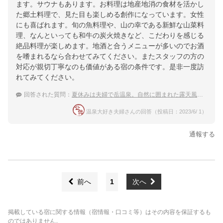
ます。サウナもあります。お料理は地産地消の食材を活かし
た郷土料理で、見た目も楽しめる創作になっています。女性
にも喜ばれます。旬の魚料理や、山の幸である新鮮な山菜料
理、なんといっても和牛の炭火焼きなど、こだわりを感じる
絶品料理が楽しめます。地酒と合うメニューが多いのでお酒
を嗜まれるなら合わせてみてください。またスタッフの方の
対応が親切丁寧なのも価値がある宿の条件です。是非一度訪
れてみてください。
回答された質問：
夏休みは夫婦で岳温泉。自然に囲まれた露天風呂でリフレッシュしたい
温泉大好き夫婦さんの回答（投稿日：2023/6/ 1）
通報する
前へ
1
次へ
掲載している宿に関する情報（宿情報・口コミ等）はその内容を保証するも
のではありません。