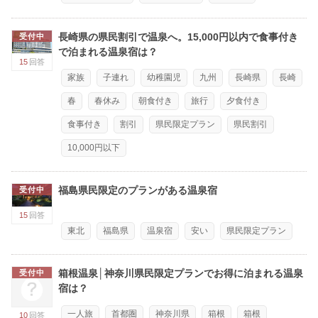
長崎県の県民割引で温泉へ。15,000円以内で食事付き
受付中
で泊まれる温泉宿は？
15
回答
家族
子連れ
幼稚園児
九州
長崎県
長崎
春
春休み
朝食付き
旅行
夕食付き
食事付き
割引
県民限定プラン
県民割引
10,000円以下
福島県民限定のプランがある温泉宿
受付中
15
回答
東北
福島県
温泉宿
安い
県民限定プラン
箱根温泉│神奈川県民限定プランでお得に泊まれる温泉
受付中
宿は？
一人旅
首都圏
神奈川県
箱根
箱根
10
回答