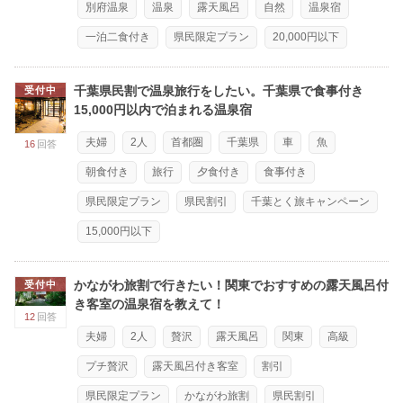
別府温泉
温泉
露天風呂
自然
温泉宿
一泊二食付き
県民限定プラン
20,000円以下
千葉県民割で温泉旅行をしたい。千葉県で食事付き
受付中
15,000円以内で泊まれる温泉宿
夫婦
2人
首都圏
千葉県
車
魚
16
回答
朝食付き
旅行
夕食付き
食事付き
県民限定プラン
県民割引
千葉とく旅キャンペーン
15,000円以下
かながわ旅割で行きたい！関東でおすすめの露天風呂付
受付中
き客室の温泉宿を教えて！
12
回答
夫婦
2人
贅沢
露天風呂
関東
高級
プチ贅沢
露天風呂付き客室
割引
県民限定プラン
かながわ旅割
県民割引