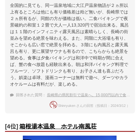
全国的に見ても、同一温泉地域に大江戸温泉物語が２ヵ所以
上有るところは他にも有り価格差は殆ど無いが、長崎県では
２ヵ所有るが、同館の方が価格は低い。二食バイキングで夜
景確約の和室１２畳で大人一人13,320円で宿泊出来る。風呂
は１１階のインフィニティ露天風呂は素晴らしく、長崎の街
並みを望める絶景を味わえる。また、同階に大浴場も有り、
そこからも広い窓で絶景を拝める。３階にも内風呂と露天風
呂も有り、更に展望サウナも有るので、こちらからも絶景を
望める。食事は夕食バイキングは和洋中で時期が間に合え
ば、蟹の食べ放題も経験出来る。朝は和洋バイキング料理で
フルーツ、ソフトドリンクも有り、お子さん達も喜ぶだろ
う。娯楽は卓球、漫画コーナーは無料で遊べ、ダーツやカラ
オケルームは有料だが、楽しめる。
回答された質問：
長崎県の県民割引で温泉へ。15,000円以内で食事付きで泊まれる温泉宿は？
Shinryuken さんの回答（投稿日：2024/3/12 ）
[4位]
箱根湯本温泉 ホテル南風荘