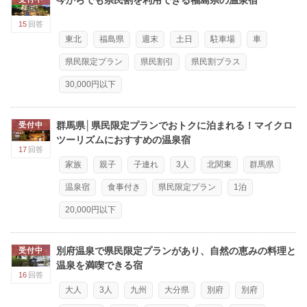
15
回答
東北
福島県
週末
土日
駐車場
車
県民限定プラン
県民割引
県民割プラス
30,000円以下
群馬県│県民限定プランでおトクに泊まれる！マイクロ
受付中
ツーリズムにおすすめの温泉宿
17
回答
家族
親子
子連れ
3人
北関東
群馬県
温泉宿
食事付き
県民限定プラン
1泊
20,000円以下
別府温泉で県民限定プランがあり、自然の恵みの料理と
受付中
温泉を満喫できる宿
16
回答
大人
3人
九州
大分県
別府
別府