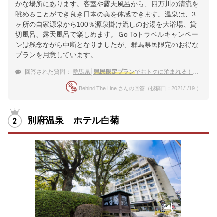
かな場所にあります。客室や露天風呂から、四万川の清流を
眺めることができ良き日本の美を体感できます。温泉は、3
ヶ所の自家源泉から100％源泉掛け流しのお湯を大浴場、貸
切風呂、露天風呂で楽しめます。Ｇo Toトラベルキャンペー
ンは残念ながら中断となりましたが、群馬県民限定のお得な
プランを用意しています。
回答された質問：
群馬県│
県民限定プラン
でおトクに泊まれる！マイクロツーリズムにおすすめの温泉宿
Behind The Line さんの回答（投稿日：2021/1/19 ）
別府温泉 ホテル白菊