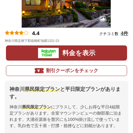
4.4
4件
クチコミ数 :
神奈川県足柄下郡箱根町強羅1322-23
地図
料金を表示
割引クーポンをチェック
神奈川
県民限定プラン
と平日限定プランがありま
す。
神奈川
県民限定プラン
にプラスして、少しお得な平日4組限
定プランがあります。全室マウンテンビューの御部屋に泊ま
れます。大涌谷源泉を贅沢にも100%掛け流しで使っていま
す。乳白色で五十肩・打撲・捻挫などに効能があります。