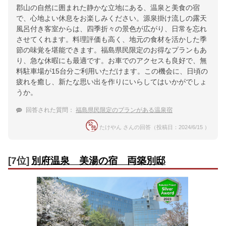
郡山の自然に囲まれた静かな立地にある、温泉と美食の宿
で、心地よい休息をお楽しみください。源泉掛け流しの露天
風呂付き客室からは、四季折々の景色が広がり、日常を忘れ
させてくれます。料理評価も高く、地元の食材を活かした季
節の味覚を堪能できます。福島県民限定のお得なプランもあ
り、急な休暇にも最適です。お車でのアクセスも良好で、無
料駐車場が15台分ご利用いただけます。この機会に、日頃の
疲れを癒し、新たな思い出を作りにいらしてはいかがでしょ
うか。
回答された質問：
福島県民限定のプランがある温泉宿
たけやん さんの回答（投稿日：2024/6/15 ）
[7位]
別府温泉 美湯の宿 両築別邸