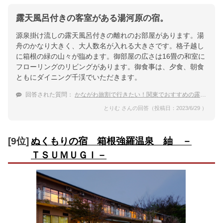
露天風呂付きの客室がある湯河原の宿。
源泉掛け流しの露天風呂付きの離れのお部屋があります。湯
舟のかなり大きく、大人数名が入れる大きさです。格子越し
に箱根の緑の山々が臨めます。御部屋の広さは16畳の和室に
フローリングのリビングがあります。御食事は、夕食、朝食
ともにダイニング千渓でいただきます。
回答された質問：
かながわ旅割で行きたい！関東でおすすめの露天風呂付き客室の温泉宿を教えて！
とりむ さんの回答（投稿日：2023/6/29 ）
[9位]
ぬくもりの宿 箱根強羅温泉 紬 －
ＴＳＵＭＵＧＩ－