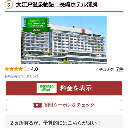
大江戸温泉物語 長崎ホテル清風
4.0
7件
クチコミ数 :
長崎県長崎市大鳥町523
地図
料金を表示
割引クーポンをチェック
２ヵ所有るが、予算的にはこちらが良い！