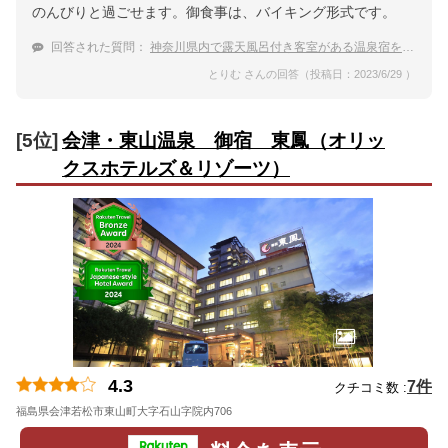
のんびりと過ごせます。御食事は、バイキング形式です。
回答された質問：
神奈川県内で露天風呂付き客室がある温泉宿をおしえて。
とりむ さんの回答（投稿日：2023/6/29 ）
[5位]
会津・東山温泉 御宿 東鳳（オリッ
クスホテルズ＆リゾーツ）
4.3
7件
クチコミ数 :
福島県会津若松市東山町大字石山字院内706
地図