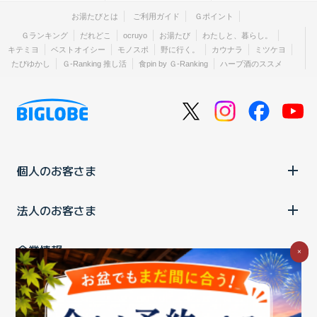
お湯たびとは
ご利用ガイド
Ｇポイント
Ｇランキング
だれどこ
ocruyo
お湯たび
わたしと、暮らし。
キテミヨ
ベストオイシー
モノスポ
野に行く。
カウナラ
ミツケヨ
たびゆかし
Ｇ-Ranking 推し活
食pin by Ｇ-Ranking
ハーブ酒のススメ
個人のお客さま
法人のお客さま
企業情報
×
ご利用中の方