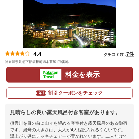
4.4
7件
クチコミ数 :
神奈川県足柄下郡箱根町湯本茶屋179番地
地図
料金を表示
割引クーポンをチェック
見晴らしの良い露天風呂付き客室があります。
須雲川を目の前に山々を望める客室付き露天風呂のある御宿
です。湯舟の大きさは、大人が4人程度入れるくらいです。
湯上がり処にデッキチェアーが置かれています。二人だけで