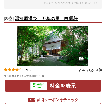
わらびもち さんの回答（投稿日：2022/4/14 ）
[8位]
湯河原温泉 万葉の里 白雲荘
4.3
4件
クチコミ数 :
神奈川県足柄下郡湯河原町宮上716-1
地図
料金を表示
割引クーポンをチェック