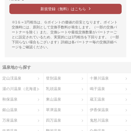
新規登録（無料）はこちら
※1Ｇ＝1円相当は、Ｇポイントの価値の目安となります。ポイント
交換時には、原則として交換手数料が発生します。（一部の交換パ
ートナーを除く）また、交換レートや最低交換数量がパートナーご
とに設定されているため、実質的には1円相当を下回ります。（一部
下回らない場合もございます）詳細は各パートナー毎の交換詳細ペ
ージをご確認ください。
温泉地から探す
定山渓温泉
登別温泉
十勝川温泉
湯の川温泉（北海道）
乳頭温泉
鳴子温泉
秋保温泉
東山温泉
蔵王温泉
銀山温泉
草津温泉
伊香保温泉
万座温泉
四万温泉
鬼怒川温泉
塩原温泉
野沢温泉
白骨温泉