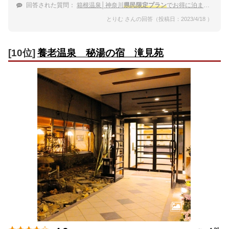
回答された質問：
箱根温泉│神奈川
県民限定プラン
でお得に泊まれる温泉宿は？
とりむ さんの回答（投稿日：2023/4/18 ）
[10位]
養老温泉 秘湯の宿 滝見苑