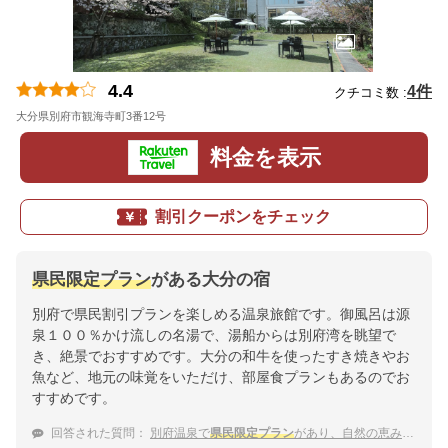
4.4
4件
クチコミ数 :
大分県別府市観海寺町3番12号
地図
料金を表示
割引クーポンをチェック
県民限定プラン
がある大分の宿
別府で県民割引プランを楽しめる温泉旅館です。御風呂は源
泉１００％かけ流しの名湯で、湯船からは別府湾を眺望で
き、絶景でおすすめです。大分の和牛を使ったすき焼きやお
魚など、地元の味覚をいただけ、部屋食プランもあるのでお
すすめです。
回答された質問：
別府温泉で
県民限定プラン
があり、自然の恵みの料理と温泉を満喫できる宿