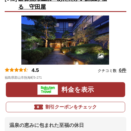
る 守田屋
4.5
6件
クチコミ数 :
福島県郡山市熱海町5-271
地図
料金を表示
割引クーポンをチェック
温泉の恵みに包まれた至福の休日