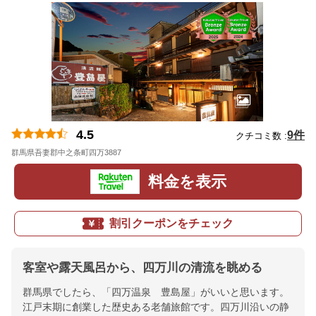
4.5
9件
クチコミ数 :
群馬県吾妻郡中之条町四万3887
地図
料金を表示
割引クーポンをチェック
客室や露天風呂から、四万川の清流を眺める
群馬県でしたら、「四万温泉 豊島屋」がいいと思います。
江戸末期に創業した歴史ある老舗旅館です。四万川沿いの静