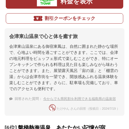
料金を表示
割引クーポンをチェック
会津東山温泉で心と体を癒す旅
会津東山温泉にある御宿東鳳は、自然に囲まれた静かな場所
で、心地よい時間を過ごすことができます。ここでは、会津
の地元料理をビュッフェ形式で楽しむことができ、特にオー
プンキッチンで作られる料理は見た目も楽しみながら味わう
ことができます。また、展望露天風呂「宙の湯」と「棚雲の
湯」からは会津市街を一望でき、開放感あふれる温泉体験を
楽しむことができます。さらに、駐車場も完備しており、車
でのアクセスも便利です。
回答された質問：
今からでも県民割を利用できる福島県の温泉宿
たけやん さんの回答（投稿日：2024/7/19 ）
[6位]
磐梯熱海温泉 あたたかい記憶が宿