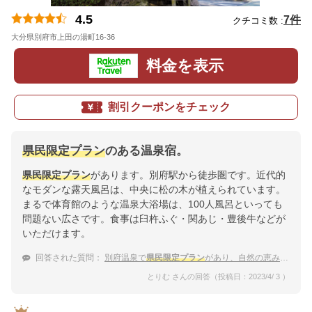
4.5
7件
クチコミ数 :
大分県別府市上田の湯町16-36
地図
料金を表示
割引クーポンをチェック
県民限定プラン
のある温泉宿。
県民限定プラン
があります。別府駅から徒歩圏です。近代的
なモダンな露天風呂は、中央に松の木が植えられています。
まるで体育館のような温泉大浴場は、100人風呂といっても
問題ない広さです。食事は臼杵ふぐ・関あじ・豊後牛などが
いただけます。
回答された質問：
別府温泉で
県民限定プラン
があり、自然の恵みの料理と温泉を満喫できる宿
とりむ さんの回答（投稿日：2023/4/ 3 ）