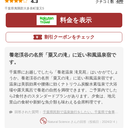
4.3
4件
クチコミ数 :
千葉県夷隅郡大多喜町粟又5
地図
料金を表示
割引クーポンをチェック
養老渓谷の名所「粟又の滝」に近い和風温泉宿で
す。
千葉県にお越しでしたら「養老温泉 滝見苑」はいかがでしょ
うか。養老渓谷の名所「粟又の滝」に近い和風温泉宿です。
温泉は美肌効果や腰痛に効くナトリウム炭酸水素塩泉で大浴
場や露天風呂で養老の自然を満喫できます。ご予算内でした
ら2食付きのスタンダードプランがあります。夕食は、地元
里山の食材や新鮮な魚介類も味わえる会席料理です。
回答された質問：
千葉県民割で温泉旅行をしたい。千葉県で食事付き15,000円以内で泊まれる温泉宿
Natural Science さんの回答（投稿日：2024/2/ 4 ）