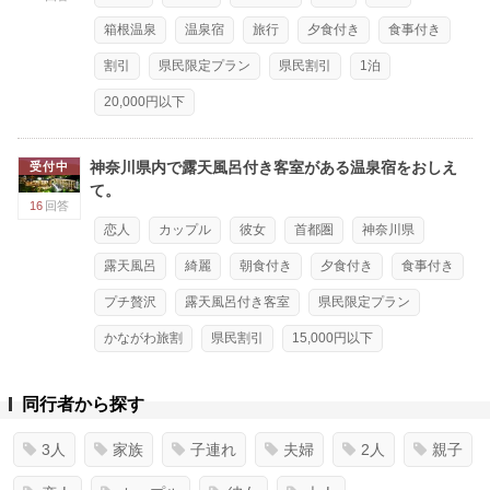
箱根温泉
温泉宿
旅行
夕食付き
食事付き
割引
県民限定プラン
県民割引
1泊
20,000円以下
神奈川県内で露天風呂付き客室がある温泉宿をおしえ
受付中
て。
16
回答
恋人
カップル
彼女
首都圏
神奈川県
露天風呂
綺麗
朝食付き
夕食付き
食事付き
プチ贅沢
露天風呂付き客室
県民限定プラン
かながわ旅割
県民割引
15,000円以下
同行者から探す
3人
家族
子連れ
夫婦
2人
親子