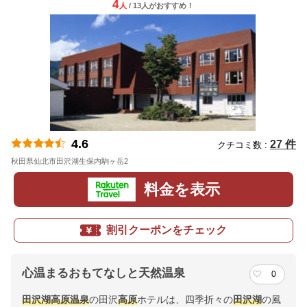
4
人
/ 13人
が
おすすめ！
4.6
27 件
クチコミ数 :
秋田県仙北市田沢湖生保内駒ヶ岳2
地図
料金を表示
割引クーポンをチェック
心温まるおもてなしと天然温泉
0
田沢湖
高原
温泉
の田沢
高原
ホテルは、四季折々の
田沢湖
の風