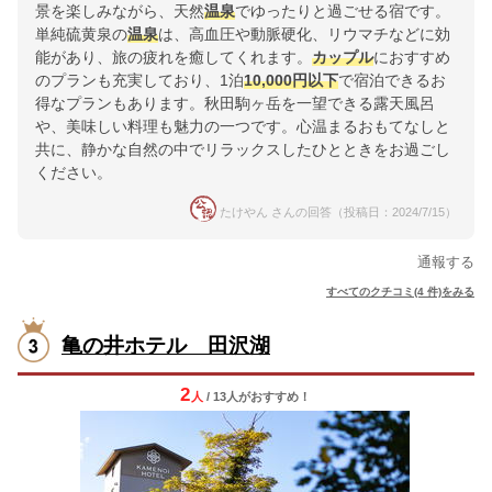
景を楽しみながら、天然
温泉
でゆったりと過ごせる宿です。
単純硫黄泉の
温泉
は、高血圧や動脈硬化、リウマチなどに効
能があり、旅の疲れを癒してくれます。
カップル
におすすめ
のプランも充実しており、1泊
10,000円以下
で宿泊できるお
得なプランもあります。秋田駒ヶ岳を一望できる露天風呂
や、美味しい料理も魅力の一つです。心温まるおもてなしと
共に、静かな自然の中でリラックスしたひとときをお過ごし
ください。
たけやん さんの回答（投稿日：2024/7/15）
通報する
すべてのクチコミ(4 件)をみる
亀の井ホテル 田沢湖
2
人
/ 13人
が
おすすめ！