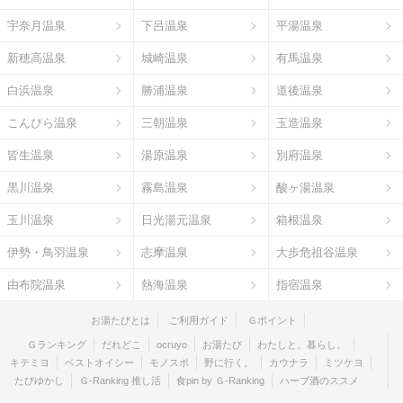
宇奈月温泉
下呂温泉
平湯温泉
新穂高温泉
城崎温泉
有馬温泉
白浜温泉
勝浦温泉
道後温泉
こんぴら温泉
三朝温泉
玉造温泉
皆生温泉
湯原温泉
別府温泉
黒川温泉
霧島温泉
酸ヶ湯温泉
玉川温泉
日光湯元温泉
箱根温泉
伊勢・鳥羽温泉
志摩温泉
大歩危祖谷温泉
由布院温泉
熱海温泉
指宿温泉
お湯たびとは
ご利用ガイド
Ｇポイント
Ｇランキング
だれどこ
ocruyo
お湯たび
わたしと、暮らし。
キテミヨ
ベストオイシー
モノスポ
野に行く。
カウナラ
ミツケヨ
たびゆかし
Ｇ-Ranking 推し活
食pin by Ｇ-Ranking
ハーブ酒のススメ