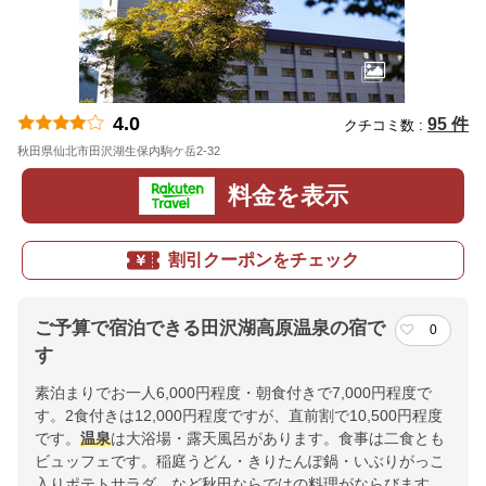
4.0
95 件
クチコミ数 :
秋田県仙北市田沢湖生保内駒ケ岳2-32
地図
料金を表示
割引クーポンをチェック
ご予算で宿泊できる田沢湖高原温泉の宿で
0
す
素泊まりでお一人6,000円程度・朝食付きで7,000円程度で
す。2食付きは12,000円程度ですが、直前割で10,500円程度
です。
温泉
は大浴場・露天風呂があります。食事は二食とも
ビュッフェです。稲庭うどん・きりたんぽ鍋・いぶりがっこ
入りポテトサラダ、など秋田ならではの料理がならびます。