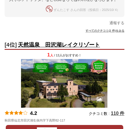
ずんたこす さんの回答（投稿日：2025/10/ 4）
通報する
すべてのクチコミ(2 件)をみる
[4位]
天然温泉 田沢湖レイクリゾート
1
人
/ 13人
が
おすすめ！
4.2
110 件
クチコミ数 :
秋田県仙北市田沢湖生保内字下高野82-117
地図