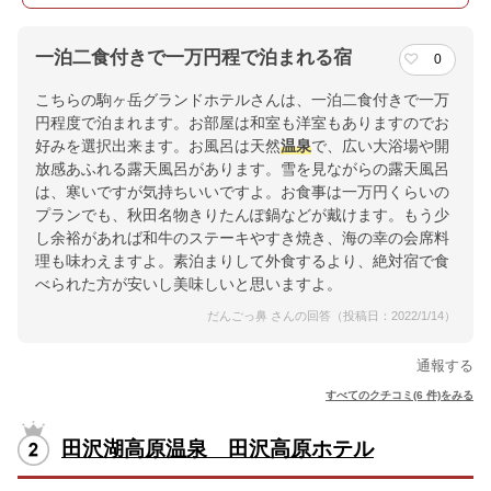
一泊二食付きで一万円程で泊まれる宿
0
こちらの駒ヶ岳グランドホテルさんは、一泊二食付きで一万
円程度で泊まれます。お部屋は和室も洋室もありますのでお
好みを選択出来ます。お風呂は天然
温泉
で、広い大浴場や開
放感あふれる露天風呂があります。雪を見ながらの露天風呂
は、寒いですが気持ちいいですよ。お食事は一万円くらいの
プランでも、秋田名物きりたんぽ鍋などが戴けます。もう少
し余裕があれば和牛のステーキやすき焼き、海の幸の会席料
理も味わえますよ。素泊まりして外食するより、絶対宿で食
べられた方が安いし美味しいと思いますよ。
だんごっ鼻 さんの回答（投稿日：2022/1/14）
通報する
すべてのクチコミ(6 件)をみる
田沢湖高原温泉 田沢高原ホテル