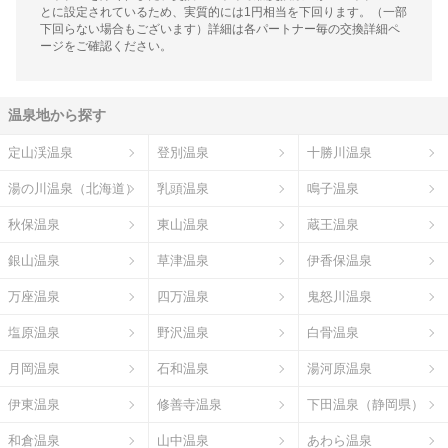
とに設定されているため、実質的には1円相当を下回ります。（一部
下回らない場合もございます）詳細は各パートナー毎の交換詳細ペ
ージをご確認ください。
温泉地から探す
定山渓温泉
登別温泉
十勝川温泉
湯の川温泉（北海道）
乳頭温泉
鳴子温泉
秋保温泉
東山温泉
蔵王温泉
銀山温泉
草津温泉
伊香保温泉
万座温泉
四万温泉
鬼怒川温泉
塩原温泉
野沢温泉
白骨温泉
月岡温泉
石和温泉
湯河原温泉
伊東温泉
修善寺温泉
下田温泉（静岡県）
和倉温泉
山中温泉
あわら温泉