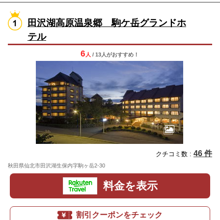
田沢湖高原温泉郷 駒ケ岳グランドホ
テル
6
人
/ 13人
が
おすすめ！
46 件
クチコミ数 :
秋田県仙北市田沢湖生保内字駒ヶ岳2-30
地図
料金を表示
割引クーポンをチェック