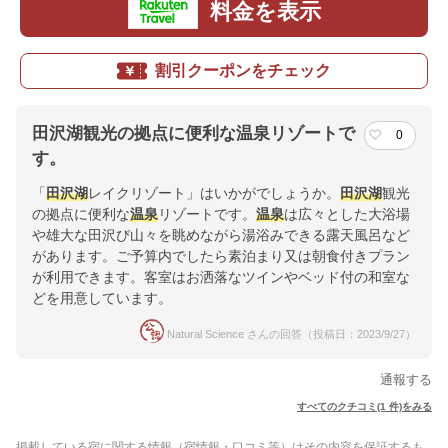
料金を表示
割引クーポンをチェック
田沢湖観光の拠点に便利な温泉リゾートで
0
す。
「
田沢湖
レイクリゾート」はいかがでしょうか。
田沢湖
観光
の拠点に便利な
温泉
リゾートです。
温泉
は広々とした大浴場
や雄大な田沢び山々を眺めながら湯浴みできる露天風呂など
があります。ご予算内でしたら素泊まり又は朝食付きプラン
が利用できます。客室はお洒落なツインやベッド付の和室な
どを用意しています。
Natural Science さんの回答（投稿日：2023/9/27）
通報する
すべてのクチコミ(1 件)をみる
掲載している宿に関する情報（宿情報・口コミ等）はその内容を保証するも