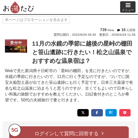
メニュー
本ページはプロモーションを含みます
739
16
View
人回答
質問公開日：2022/9/26 09:30
更新日：2026/4/29 11:56
11月の水鏡の季節に越後の星峠の棚田
受付中
と笹山遺跡に行きたい！松之山温泉で
おすすめな温泉宿は？
Webで見た新潟県十日町市の「星峠の棚田」を見に行きたいのですが、
水鏡の季節に行きたいので、11月に行く予定なのですが、ついでに国
宝火焔型土器が出てきた笹山遺跡にも行く予定です。日本三大薬湯で有
名な松之山温泉に泊まろうと思うのですが、古くてもよいので日本らし
い和風の旅館でおすすめを教えてください。1泊2食付きのところが希
望です。50代の夫婦旅行で妻と行きます。
5G
ログインして質問に回答する