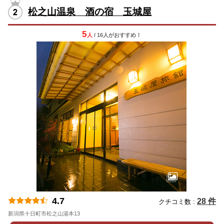
松之山温泉 酒の宿 玉城屋
5
人
/ 16人
が
おすすめ！
4.7
28 件
クチコミ数 :
新潟県十日町市松之山湯本13
地図