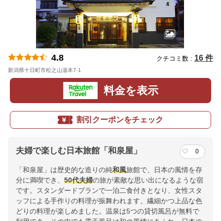
4.8
16 件
クチコミ数 :
新潟県十日町市松之山湯本7-1
地図
料金を表示
割引クーポンをチェック
夫婦で楽しむ日本旅館「和泉屋」
0
「和泉屋」は歴史的な造りの純
和風
旅館で、日本の風情を存
分に満喫でき、
50代
夫婦
の旅が素敵な思い出になるような宿
です。スタンダードプランで一泊二食付きとなり、女性スタ
ッフによる手作りの料理が振舞われます。繊細かつ上品な色
どりの料理が楽しめました。温泉は5つの貸切風呂が無料で