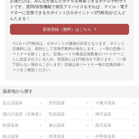
お湯たびは、みんなが選んだホテルを検索できるホテル予約サイ
トです。質問/回答機能で相互アドバイスをすれば、マイル・電子
マネーに交換できるＧポイント(1Ｇポイント＝1円相当)がどんど
んたまる！
新規登録（無料）はこちら
※1Ｇ＝1円相当は、Ｇポイントの価値の目安となります。ポイント
交換時には、原則として交換手数料が発生します。（一部の交換パ
ートナーを除く）また、交換レートや最低交換数量がパートナーご
とに設定されているため、実質的には1円相当を下回ります。（一部
下回らない場合もございます）詳細は各パートナー毎の交換詳細ペ
ージをご確認ください。
温泉地から探す
定山渓温泉
登別温泉
十勝川温泉
湯の川温泉（北海道）
乳頭温泉
鳴子温泉
秋保温泉
東山温泉
蔵王温泉
銀山温泉
草津温泉
伊香保温泉