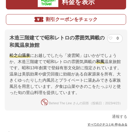
料金を表示
割引クーポンをチェック
木造三階建てで昭和レトロの雰囲気満載の
0
和風温泉旅館
松之山温泉
にお越しでしたら「凌雲閣」はいかがでしょう
か。木造三階建てで昭和レトロの雰囲気満載の
和風
温泉旅館
です。昭和13年創業で登録有形文化財に指定されています。
温泉は美肌効果や疲労回復に効能がある自家源泉を所有。大
きくゆったりした内風呂とプライベートに湯あみできる家族
風呂を用意しています。夕食は山菜やきのこをたっぷりと使
った旬の里山料理を提供しています。
Behind The Line さんの回答（投稿日：2023/4/23）
通報する
すべてのクチコミ(6 件)をみる