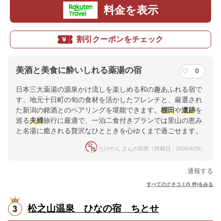
料金を表示
割引クーポンをチェック
美酒と美食に酔いしれる薬湯の宿
0
日本三大薬湯の源泉かけ流しを楽しめる和の趣あふれる宿で
す。地元十日町の旬の食材を活かしたフレンチと、厳選され
た新潟の銘酒とのペアリングを堪能できます。
棚田
や
遺跡
を
巡る
夫婦
旅行に最適で、一泊二食付きプランでは里山の恵み
と名湯に癒される贅沢なひとときを心ゆくまで過ごせます。
たけやん さんの回答（投稿日：2026/4/29）
通報する
すべてのクチコミ(5 件)をみる
松之山温泉 ひなの宿 ちとせ