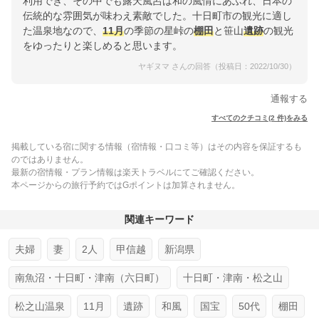
利用でき、その中でも露天風呂は和の風情にあふれ、日本の
伝統的な雰囲気が味わえ素敵でした。十日町市の観光に適し
た温泉地なので、
11月
の季節の星峠の
棚田
と笹山
遺跡
の観光
をゆったりと楽しめると思います。
ヤギヌマ さんの回答（投稿日：2022/10/30）
通報する
すべてのクチコミ(2 件)をみる
掲載している宿に関する情報（宿情報・口コミ等）はその内容を保証するも
のではありません。
最新の宿情報・プラン情報は楽天トラベルにてご確認ください。
本ページからの旅行予約ではGポイントは加算されません。
関連キーワード
夫婦
妻
2人
甲信越
新潟県
南魚沼・十日町・津南（六日町）
十日町・津南・松之山
松之山温泉
11月
遺跡
和風
国宝
50代
棚田