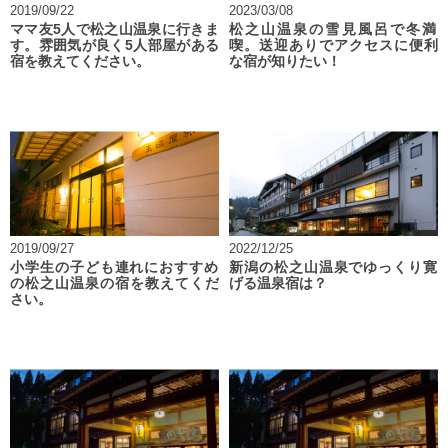
2019/09/22
2023/03/08
ママ友5人で松之山温泉に行きま
松之山温泉の雪見風呂で冬満
す。雰囲気が良く5人部屋がある
喫。送迎ありでアクセスに便利
宿を教えてください。
な宿が知りたい！
2019/09/27
2022/12/25
小学生の子ども連れにおすすめ
新潟の松之山温泉でゆっくり寛
の松之山温泉の宿を教えてくだ
げる温泉宿は？
さい。