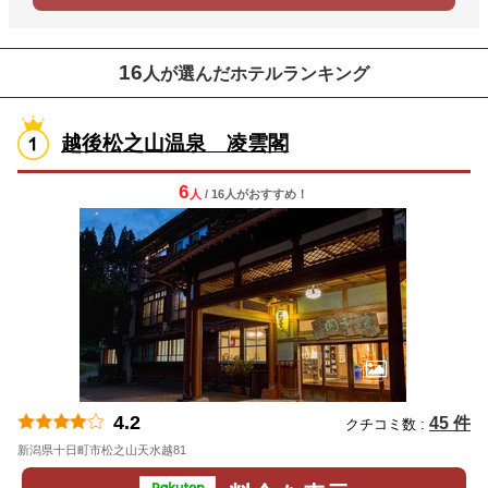
16
人が選んだホテルランキング
越後松之山温泉 凌雲閣
6
人
/ 16人
が
おすすめ！
4.2
45 件
クチコミ数 :
新潟県十日町市松之山天水越81
地図