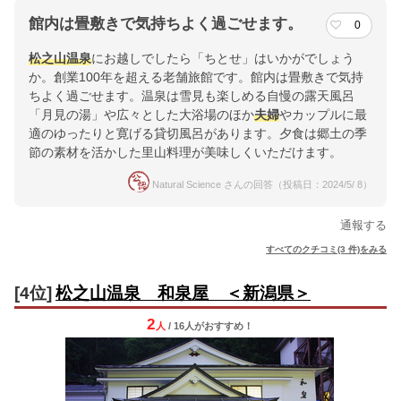
館内は畳敷きで気持ちよく過ごせます。
0
松之山温泉
にお越しでしたら「ちとせ」はいかがでしょう
か。創業100年を超える老舗旅館です。館内は畳敷きで気持
ちよく過ごせます。温泉は雪見も楽しめる自慢の露天風呂
「月見の湯」や広々とした大浴場のほか
夫婦
やカップルに最
適のゆったりと寛げる貸切風呂があります。夕食は郷土の季
節の素材を活かした里山料理が美味しくいただけます。
Natural Science さんの回答（投稿日：2024/5/ 8）
通報する
すべてのクチコミ(3 件)をみる
[4位]
松之山温泉 和泉屋 ＜新潟県＞
2
人
/ 16人
が
おすすめ！