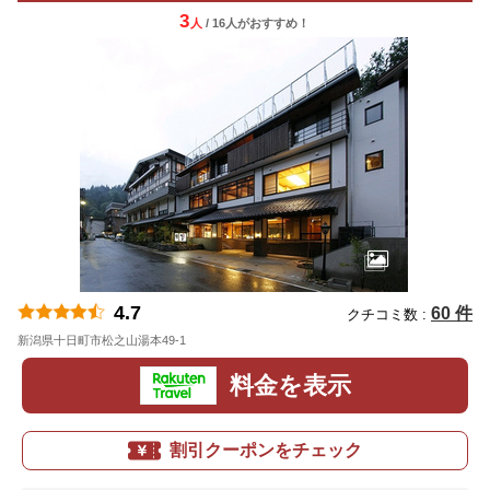
3
人
/ 16人
が
おすすめ！
4.7
60 件
クチコミ数 :
新潟県十日町市松之山湯本49-1
地図
料金を表示
割引クーポンをチェック