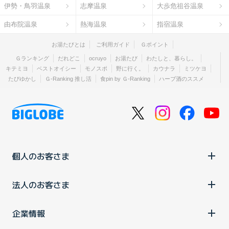
伊勢・鳥羽温泉
志摩温泉
大歩危祖谷温泉
由布院温泉
熱海温泉
指宿温泉
お湯たびとは
ご利用ガイド
Ｇポイント
Ｇランキング
だれどこ
ocruyo
お湯たび
わたしと、暮らし。
キテミヨ
ベストオイシー
モノスポ
野に行く。
カウナラ
ミツケヨ
たびゆかし
Ｇ-Ranking 推し活
食pin by Ｇ-Ranking
ハーブ酒のススメ
個人のお客さま
法人のお客さま
企業情報