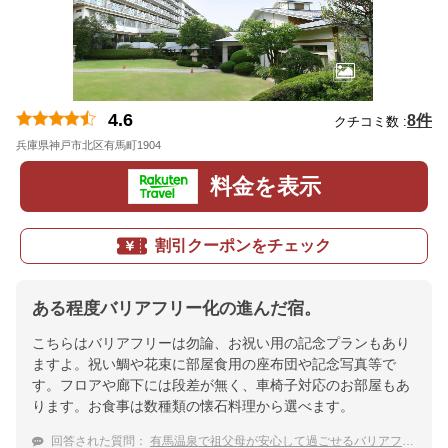
4.6
8件
クチコミ数 :
兵庫県神戸市北区有馬町1904
地図
料金を表示
割引クーポンをチェック
ある程度バリアフリー化の進んだ宿。
こちらはバリアフリーは勿論、お祝い用の記念プランもあり
ますよ。祝い鯛や花束に部屋食用の座布団や記念写真等で
す。フロアや廊下には段差が無く、車椅子対応のお部屋もあ
ります。お食事は数種類の懐石料理から選べます。
回答された質問：
有馬温泉で祖父母が安心して過ごせるバリアフリー対応のお宿はありますか。