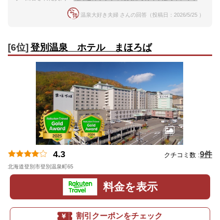
温泉大好き夫婦 さんの回答（投稿日：2026/5/25 ）
[6位]
登別温泉 ホテル まほろば
4.3
9件
クチコミ数 :
北海道登別市登別温泉町65
地図
料金を表示
割引クーポンをチェック