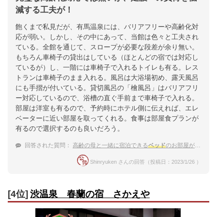
減する工夫が！
飽くまで私見だが、有馬温泉には、バリアフリーや高齢化対
応が弱い。しかし、その中にあって、当館は色々と工夫され
ている。全館を通じて、スロープが必要な段差が余り無い。
もちろん車椅子の貸出はしている（ほとんどの宿では対応し
ているが）し、一階には車椅子で入れるトイレも有る。レス
トランは車椅子のまま入れる。風呂は大浴場初め、露天風呂
にも手摺が付いている。貸切風呂の「檜風呂」はバリアフリ
ー対応しているので、浴槽の直ぐ手前まで車椅子で入れる。
部屋は洋室も有るので、予約時にホテル側に伝えれば、エレ
ベーターに近い部屋を取ってくれる。食事は部屋食プランが
有るので選択するのも良いだろう。
回答された質問：
高齢の母と一緒に宿泊できる
ベッド
のお部屋がある有馬温泉の宿はどこ？
Shinryuken さんの回答（投稿日：2023/1/26 ）
[4位]
渋温泉 春蘭の宿 さかえや