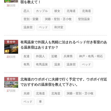
宿を教えて！
30
回答
恋人
カップル
彼女
北海道
北海道
登別・室蘭
洞爺・登別・苫小牧
登別温泉
温泉宿
ベッド
和洋室
有馬温泉で外国人も気軽に泊まれるベッド付き客室のあ
受付中
る温泉宿はありますか？
友達
外国人
近畿
兵庫県
神戸・有馬・明石
23
回答
有馬
有馬温泉
温泉
温泉宿
ベッド
北海道のウポポイに夫婦で行く予定です。ウポポイ付近
受付中
でおすすめの温泉宿を教えて下さい。
17
回答
夫婦
北海道
北海道
洞爺・登別・苫小牧
ベッド
車