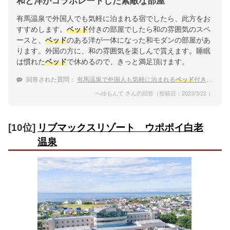
和と洋がコラボレートした素敵な部屋
有馬温泉で外国人でも気軽に泊まれる宿でしたら、此方をお
すすめします。
ベッド
付きの部屋でしたら和の雰囲気のスペ
ースと、
ベッド
のある洋が一体になった和モダンの部屋があ
ります。外国の方に、和の雰囲気を楽しんで貰えます。睡眠
は慣れた
ベッド
で休めるので、きっと満足頂けます。
回答された質問：
有馬温泉で外国人も気軽に泊まれる
ベッド
付き客室のある温泉宿はありますか？
へゆもんて さんの回答（投稿日：2023/3/22 ）
[10位]
リブマックスリゾート ウポポイ白老
温泉