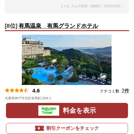
とりむ さんの回答（投稿日：2022/12/20 ）
[8位]
有馬温泉 有馬グランドホテル
4.6
7件
クチコミ数 :
兵庫県神戸市北区有馬町1304-1
地図
料金を表示
割引クーポンをチェック