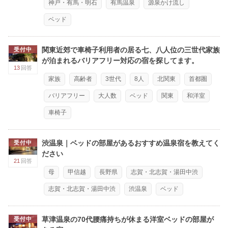
神戸・有馬・明石
有馬温泉
源泉かけ流し
ベッド
関東近郊で車椅子利用者の居る七、八人位の三世代家族
受付中
が泊まれるバリアフリー対応の宿を探してます。
13
回答
家族
高齢者
3世代
8人
北関東
首都圏
バリアフリー
大人数
ベッド
関東
和洋室
車椅子
渋温泉｜ベッドの部屋があるおすすめ温泉宿を教えてく
受付中
ださい
21
回答
母
甲信越
長野県
志賀・北志賀・湯田中渋
志賀・北志賀・湯田中渋
渋温泉
ベッド
草津温泉の70代腰痛持ちが休まる洋室ベッドの部屋が
受付中