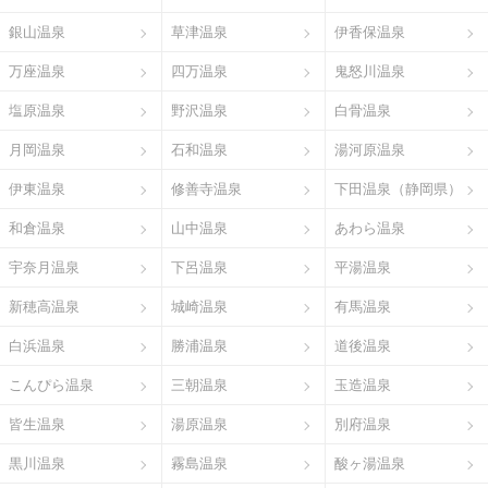
銀山温泉
草津温泉
伊香保温泉
万座温泉
四万温泉
鬼怒川温泉
塩原温泉
野沢温泉
白骨温泉
月岡温泉
石和温泉
湯河原温泉
伊東温泉
修善寺温泉
下田温泉（静岡県）
和倉温泉
山中温泉
あわら温泉
宇奈月温泉
下呂温泉
平湯温泉
新穂高温泉
城崎温泉
有馬温泉
白浜温泉
勝浦温泉
道後温泉
こんぴら温泉
三朝温泉
玉造温泉
皆生温泉
湯原温泉
別府温泉
黒川温泉
霧島温泉
酸ヶ湯温泉