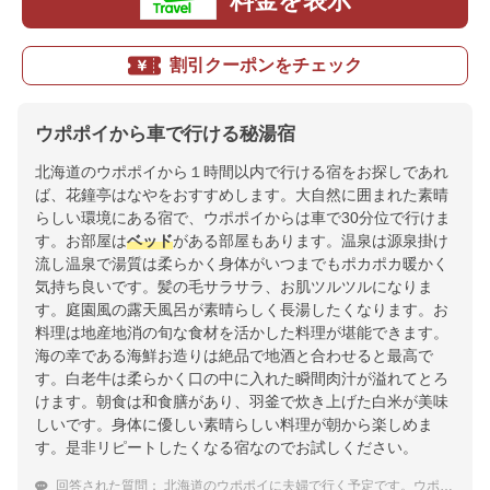
料金を表示
割引クーポンをチェック
ウポポイから車で行ける秘湯宿
北海道のウポポイから１時間以内で行ける宿をお探しであれ
ば、花鐘亭はなやをおすすめします。大自然に囲まれた素晴
らしい環境にある宿で、ウポポイからは車で30分位で行けま
す。お部屋は
ベッド
がある部屋もあります。温泉は源泉掛け
流し温泉で湯質は柔らかく身体がいつまでもポカポカ暖かく
気持ち良いです。髪の毛サラサラ、お肌ツルツルになりま
す。庭園風の露天風呂が素晴らしく長湯したくなります。お
料理は地産地消の旬な食材を活かした料理が堪能できます。
海の幸である海鮮お造りは絶品で地酒と合わせると最高で
す。白老牛は柔らかく口の中に入れた瞬間肉汁が溢れてとろ
けます。朝食は和食膳があり、羽釜で炊き上げた白米が美味
しいです。身体に優しい素晴らしい料理が朝から楽しめま
す。是非リピートしたくなる宿なのでお試しください。
回答された質問：
北海道のウポポイに夫婦で行く予定です。ウポポイ付近でおすすめの温泉宿を教えて下さい。