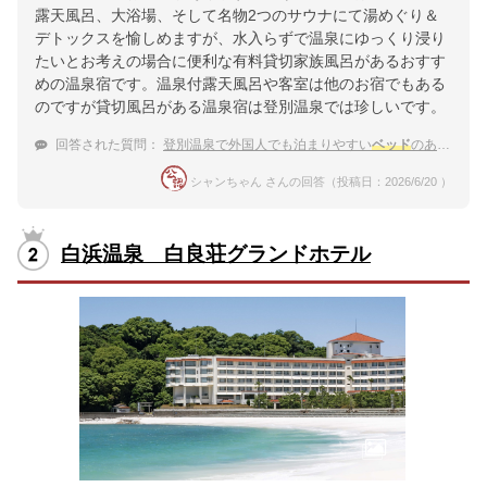
露天風呂、大浴場、そして名物2つのサウナにて湯めぐり＆
デトックスを愉しめますが、水入らずで温泉にゆっくり浸り
たいとお考えの場合に便利な有料貸切家族風呂があるおすす
めの温泉宿です。温泉付露天風呂や客室は他のお宿でもある
のですが貸切風呂がある温泉宿は登別温泉では珍しいです。
回答された質問：
登別温泉で外国人でも泊まりやすい
ベッド
のある温泉宿を探しています。
シャンちゃん さんの回答（投稿日：2026/6/20 ）
白浜温泉 白良荘グランドホテル