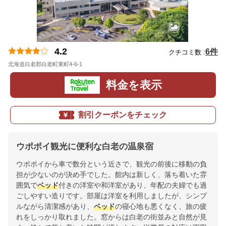
4.2
6件
クチコミ数 :
北海道白老郡白老町東町4-6-1
地図
料金を表示
割引クーポンをチェック
ウポポイ観光に便利な白老の温泉宿
ウポポイから車で数分という近さで、観光の前後に移動の負
担が少ないのが決め手でした。館内は新しく、落ち着いた雰
囲気で
ベッド
付きの洋室や和洋室があり、年配の夫婦でも過
ごしやすい造りです。部屋は洋室を利用しましたが、シンプ
ルながら清潔感があり、
ベッド
の寝心地も悪くなく、旅の疲
れをしっかり取れました。窓からは白老の街並みと自然が見