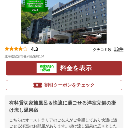
4.3
13件
クチコミ数 :
北海道登別市登別温泉町154
地図
料金を表示
割引クーポンをチェック
有料貸切家族風呂＆快適に過ごせる洋室完備の掛
け流し温泉宿
こちらはオーストラリアのご友人がご希望してあり快適に過
ごせる洋室のお部屋があります。掛け流し温泉は広々とした