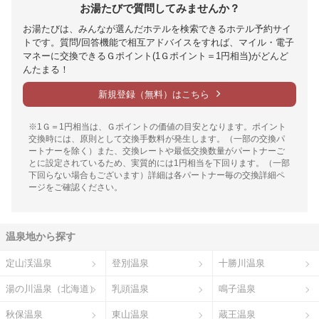
お湯たびで質問してみませんか？
お湯たびは、みんなが選んだホテルを検索できるホテル予約サイ
トです。質問/回答機能で相互アドバイスをすれば、マイル・電子
マネーに交換できるＧポイント(1Ｇポイント＝1円相当)がどんど
んたまる！
新規登録（無料）はこちら
※1Ｇ＝1円相当は、Ｇポイントの価値の目安となります。ポイント
交換時には、原則として交換手数料が発生します。（一部の交換パ
ートナーを除く）また、交換レートや最低交換数量がパートナーご
とに設定されているため、実質的には1円相当を下回ります。（一部
下回らない場合もございます）詳細は各パートナー毎の交換詳細ペ
ージをご確認ください。
温泉地から探す
定山渓温泉
登別温泉
十勝川温泉
湯の川温泉（北海道）
乳頭温泉
鳴子温泉
秋保温泉
東山温泉
蔵王温泉