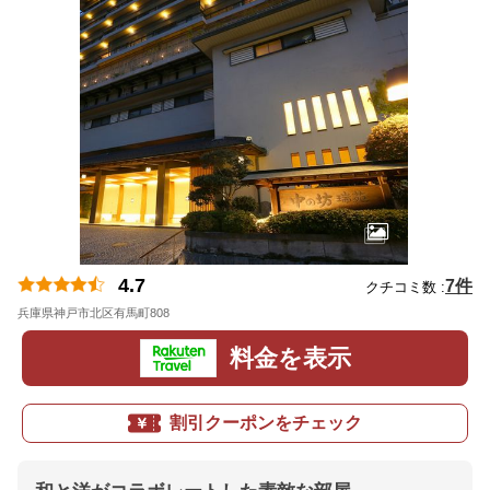
4.7
7件
クチコミ数 :
兵庫県神戸市北区有馬町808
地図
料金を表示
割引クーポンをチェック