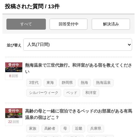
投稿された質問 / 13件
すべて
回答受付中
解決済み
並び替え
熱海温泉で三世代旅行。和洋室がある宿を教えてくださ
受付中
い
8
回答
3世代
東海
静岡県
熱海
熱海温泉
シルバーウィーク
ベッド
和洋室
高齢の母と一緒に宿泊できるベッドのお部屋がある有馬
受付中
温泉の宿はどこ？
22
回答
家族
高齢者
母
近畿
兵庫県