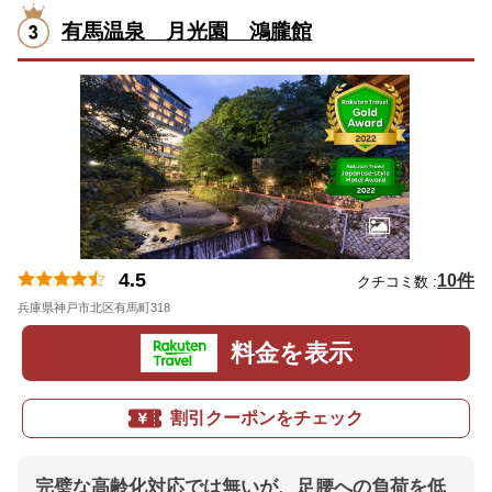
有馬温泉 月光園 鴻朧館
4.5
10件
クチコミ数 :
兵庫県神戸市北区有馬町318
地図
料金を表示
割引クーポンをチェック
完璧な高齢化対応では無いが、足腰への負荷を低