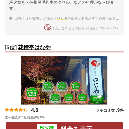
炭火焼き・信州黒毛和牛のグリル、などの料理がならびま
す。
回答された質問：
渋温泉｜
ベッド
の部屋があるおすすめ温泉宿を教えてください
ずんたこす さんの回答（投稿日：2025/12/13 ）
[5位]
花鐘亭はなや
4.6
9件
クチコミ数 :
北海道登別市登別温泉町134
地図