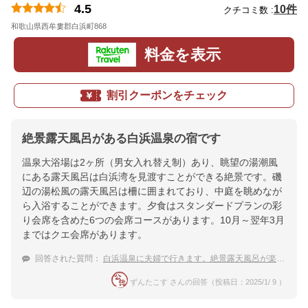
4.5
10件
クチコミ数 :
和歌山県西牟婁郡白浜町868
地図
料金を表示
割引クーポンをチェック
絶景露天風呂がある白浜温泉の宿です
温泉大浴場は2ヶ所（男女入れ替え制）あり、眺望の湯潮風
にある露天風呂は白浜湾を見渡すことができる絶景です。磯
辺の湯松風の露天風呂は柵に囲まれており、中庭を眺めなが
ら入浴することができます。夕食はスタンダードプランの彩
り会席を含めた6つの会席コースがあります。10月～翌年3月
まではクエ会席があります。
回答された質問：
白浜温泉に夫婦で行きます。絶景露天風呂が楽しめるホテルタイプの宿はありますか？
ずんたこす さんの回答（投稿日：2025/1/ 9 ）