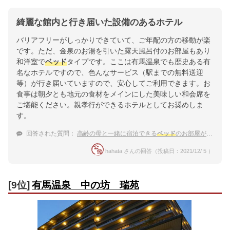
綺麗な館内と行き届いた設備のあるホテル
バリアフリーがしっかりできていて、ご年配の方の移動が楽
です。ただ、金泉のお湯を引いた露天風呂付のお部屋もあり
和洋室で
ベッド
タイプです。ここは有馬温泉でも歴史ある有
名なホテルですので、色んなサービス（駅までの無料送迎
等）が行き届いていますので、安心してご利用できます。お
食事は朝夕とも地元の食材をメインにした美味しい和会席を
ご堪能ください。親孝行ができるホテルとしてお奨めしま
す。
回答された質問：
高齢の母と一緒に宿泊できる
ベッド
のお部屋がある有馬温泉の宿はどこ？
hahata さんの回答（投稿日：2021/12/ 5 ）
[9位]
有馬温泉 中の坊 瑞苑