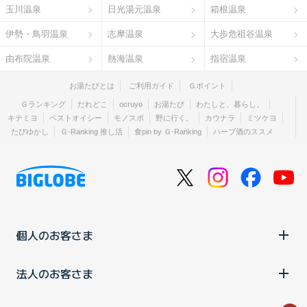
玉川温泉
日光湯元温泉
箱根温泉
伊勢・鳥羽温泉
志摩温泉
大歩危祖谷温泉
由布院温泉
熱海温泉
指宿温泉
お湯たびとは
ご利用ガイド
Ｇポイント
Ｇランキング
だれどこ
ocruyo
お湯たび
わたしと、暮らし。
キテミヨ
ベストオイシー
モノスポ
野に行く。
カウナラ
ミツケヨ
たびゆかし
Ｇ-Ranking 推し活
食pin by Ｇ-Ranking
ハーブ酒のススメ
個人のお客さま
法人のお客さま