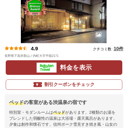
4.9
10件
クチコミ数 :
長野県下高井郡山ノ内町大字平穏2171
地図
料金を表示
割引クーポンをチェック
ベッド
の客室がある渋温泉の宿です
特別室・モダンルームは
ベッド
があります。2種類のお湯を
ブレンドした弱酸性の温泉は大浴場・露天風呂があります。
夕食は創作和懐石です。信州ポーク雪見すき焼き風・山女の