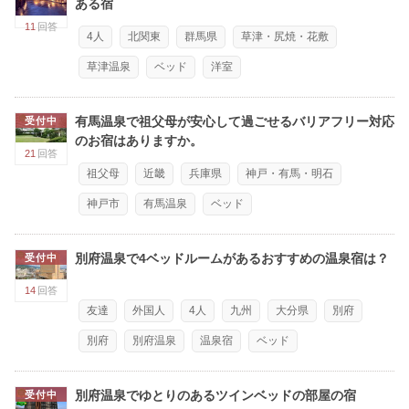
ある宿
11
回答
4人
北関東
群馬県
草津・尻焼・花敷
草津温泉
ベッド
洋室
有馬温泉で祖父母が安心して過ごせるバリアフリー対応
受付中
のお宿はありますか。
21
回答
祖父母
近畿
兵庫県
神戸・有馬・明石
神戸市
有馬温泉
ベッド
別府温泉で4ベッドルームがあるおすすめの温泉宿は？
受付中
14
回答
友達
外国人
4人
九州
大分県
別府
別府
別府温泉
温泉宿
ベッド
別府温泉でゆとりのあるツインベッドの部屋の宿
受付中