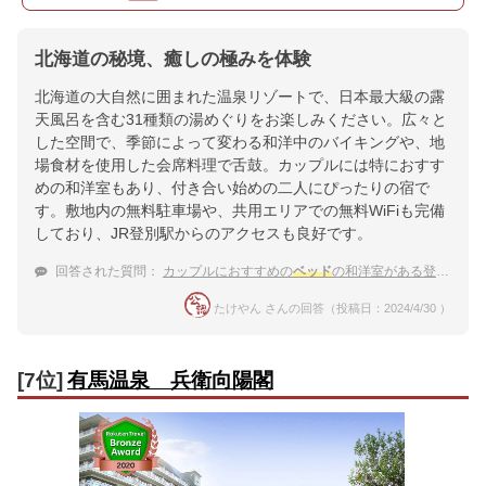
北海道の秘境、癒しの極みを体験
北海道の大自然に囲まれた温泉リゾートで、日本最大級の露
天風呂を含む31種類の湯めぐりをお楽しみください。広々と
した空間で、季節によって変わる和洋中のバイキングや、地
場食材を使用した会席料理で舌鼓。カップルには特におすす
めの和洋室もあり、付き合い始めの二人にぴったりの宿で
す。敷地内の無料駐車場や、共用エリアでの無料WiFiも完備
しており、JR登別駅からのアクセスも良好です。
回答された質問：
カップルにおすすめの
ベッド
の和洋室がある登別温泉の宿を教えて！
たけやん さんの回答（投稿日：2024/4/30 ）
[7位]
有馬温泉 兵衛向陽閣