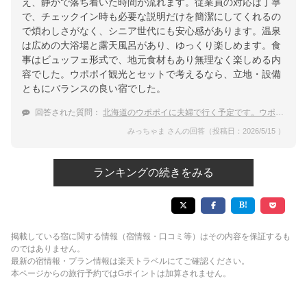
え、静かで落ち着いた時間が流れます。従業員の対応は丁寧
で、チェックイン時も必要な説明だけを簡潔にしてくれるの
で煩わしさがなく、シニア世代にも安心感があります。温泉
は広めの大浴場と露天風呂があり、ゆっくり楽しめます。食
事はビュッフェ形式で、地元食材もあり無理なく楽しめる内
容でした。ウポポイ観光とセットで考えるなら、立地・設備
ともにバランスの良い宿でした。
回答された質問：
北海道のウポポイに夫婦で行く予定です。ウポポイ付近でおすすめの温泉宿を教えて下さい。
みっちゃま さんの回答（投稿日：2026/5/15 ）
ランキングの続きをみる
掲載している宿に関する情報（宿情報・口コミ等）はその内容を保証するも
のではありません。
最新の宿情報・プラン情報は楽天トラベルにてご確認ください。
本ページからの旅行予約ではGポイントは加算されません。