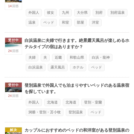
14
回答
外国人
彼女
九州
大分県
別府
別府温泉
温泉
ベッド
和室
部屋
洋室
白浜温泉に夫婦で行きます。絶景露天風呂が楽しめるホ
受付中
テルタイプの宿はありますか？
24
回答
夫婦
夫
近畿
和歌山県
白浜・龍神
白浜温泉
露天風呂
ホテル
ベッド
登別温泉で外国人でも泊まりやすいベッドのある温泉宿
受付中
を探しています。
24
回答
外国人
北海道
北海道
登別・室蘭
洞爺・登別・苫小牧
登別温泉
ベッド
カップルにおすすめのベッドの和洋室がある登別温泉の
解決