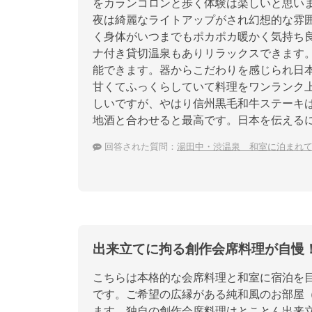
をカランコロンと歩く体験は楽しいと思い
夜は綺麗なライトアップがされ幻想的な雰
く身体がいつまでもポカポカ暖かく気持ち
ナ付き貸切温泉もありリラックスできます
能できます。器からこだわりを感じられ日
甘くてふっくらしていて料理をワンランク
しいですが、やはり信州黒毛和牛ステーキ
地酒と合わせると最高です。日本を伝える
回答された質問：
湯田中・渋温泉 和室に泊まれ
出来立てに拘る創作会席料理が自慢
こちらは本格的な会席料理と和室に宿泊を
です。ご希望の広縁がある純和風のお部屋
ます。独自の創作会席料理はとことん出来