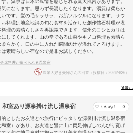
ます。温泉は日本の風情を感じられる露天風呂があります。
囲気になります。思わず長湯したくなります。湯質は柔らか
良いです。髪の毛サラサラ、お肌ツルツルになります。サウ
。お料理は地産地消の旬な食材を活かした創作懐石料理が堪
本料理の素晴らしさを再認識できます。信州のコシヒカリは
上にしてくれます。山の幸である山菜やキノコ料理も素晴ら
は柔らかく、口の中に入れた瞬間肉汁が溢れてとろけます。
には素晴らしい宿なので是非お試しください。
て会席料理が食べられる温泉宿
温泉大好き夫婦さんの回答（投稿日：2026/4/26）
通報す
！和室あり源泉掛け流し温泉宿
いいね！
0
目的としたお友達との旅行にピッタリな源泉掛け流し温泉宿
（和室）があり、お友達と畳に上に両足伸ばしのんびり寛げ
立てと旬の地元食材に拘っており美食自慢だけあってその一