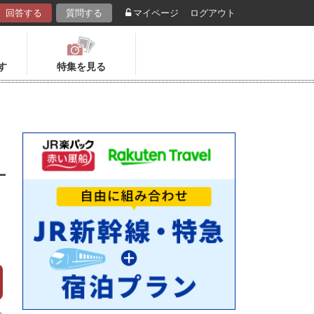
回答する
質問する
マイページ
ログアウト
す
特集を見る