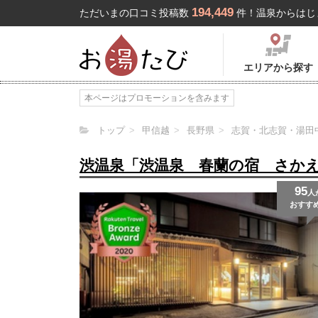
194,449
ただいまの口コミ投稿数
件！温泉からはじ
エリアから探す
本ページはプロモーションを含みます
トップ
甲信越
長野県
志賀・北志賀・湯田
渋温泉「渋温泉 春蘭の宿 さか
95
人
おすす