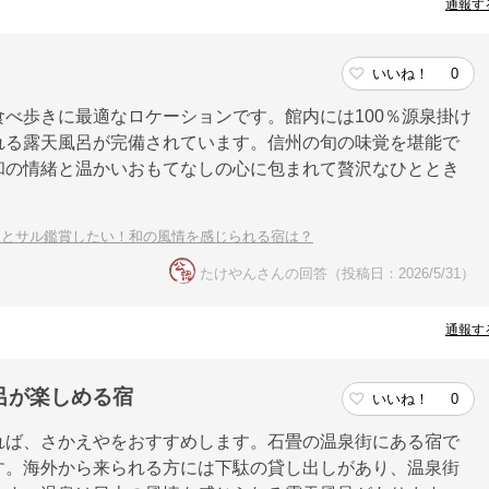
通報す
いいね！
0
べ歩きに最適なロケーションです。館内には100％源泉掛け
れる露天風呂が完備されています。信州の旬の味覚を堪能で
和の情緒と温かいおもてなしの心に包まれて贅沢なひととき
きとサル鑑賞したい！和の風情を感じられる宿は？
たけやんさんの回答（投稿日：2026/5/31）
通報す
呂が楽しめる宿
いいね！
0
れば、さかえやをおすすめします。石畳の温泉街にある宿で
す。海外から来られる方には下駄の貸し出しがあり、温泉街