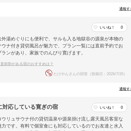
通報す
いいね！
0
は外湯めぐりにも便利で、サルも入る地獄谷の源泉が本物の
サウナ付き貸切風呂が魅力で、プラン一覧には直前予約でお
プランがあり、家族でのんびり寛げます。
る直前割がある宿のおすすめは？
たけやんさんの回答（投稿日：2026/7/20）
通報す
に対応している寛ぎの宿
いいね！
0
ロウリュサウナ付の貸切温泉や源泉掛け流し露天風呂客室な
魅力です。有料で個室食にも対応しているのでお友達と水入