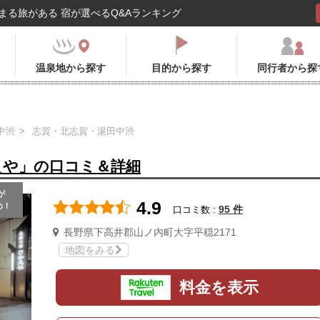
まる旅がある 宿が選べるQ&Aランキング
温泉地から探す
目的から探す
同行者から探
中渋
志賀・北志賀・湯田中渋
えや」の口コミ＆詳細
が
4.9
め！
95 件
口コミ数 :
長野県下高井郡山ノ内町大字平穏2171
地図をみる
料金を表示