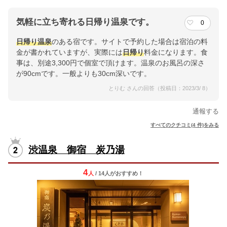
気軽に立ち寄れる日帰り温泉です。
0
日帰り温泉
のある宿です。サイトで予約した場合は宿泊の料
金が書かれていますが、実際には
日帰り
料金になります。食
事は、別途3,300円で個室で頂けます。温泉のお風呂の深さ
が90cmです。一般よりも30cm深いです。
とりむ さんの回答（投稿日：2023/3/ 8）
通報する
すべてのクチコミ(4 件)をみる
渋温泉 御宿 炭乃湯
4
人
/ 14人
が
おすすめ！