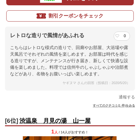
割引クーポンをチェック
レトロな造りで風情があふれる
0
こちらはレトロな様式の造りで、回廊やお部屋、大浴場や露
天風呂でそれぞれの風情を楽しめます。お部屋は時代を感じ
る造りですが、メンテナンスが行き届き、新しくて快適な設
備を楽しめました。料理では信州牛のしゃぶしゃぶや治部煮
などがあり、名物をお腹いっぱい楽しめます。
ヤギヌマ さんの回答（投稿日：2020/5/20）
通報する
すべてのクチコミ(1 件)をみる
[6位]
渋温泉 月見の湯 山一屋
1
人
/ 14人
が
おすすめ！