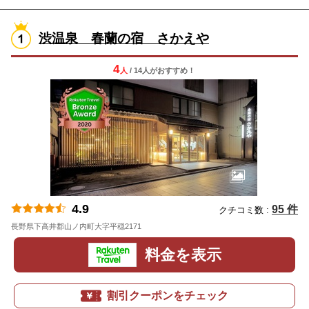
渋温泉 春蘭の宿 さかえや
4
人
/ 14人
が
おすすめ！
4.9
95 件
クチコミ数 :
長野県下高井郡山ノ内町大字平穏2171
地図
料金を表示
割引クーポンをチェック