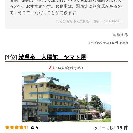
名湯が源泉かけ流しで注がれ、いつでも新鮮な温泉を楽しめ
るので、おすすめです。お食事は、温泉街に飲食店があるの
で、そこでいただくことができます。
わらびもち さんの回答（投稿日：2021/6/18）
通報する
すべてのクチコミ(2 件)をみる
[4位]
渋温泉 大陽館 ヤマト屋
2
人
/ 14人
が
おすすめ！
4.5
19 件
クチコミ数 :