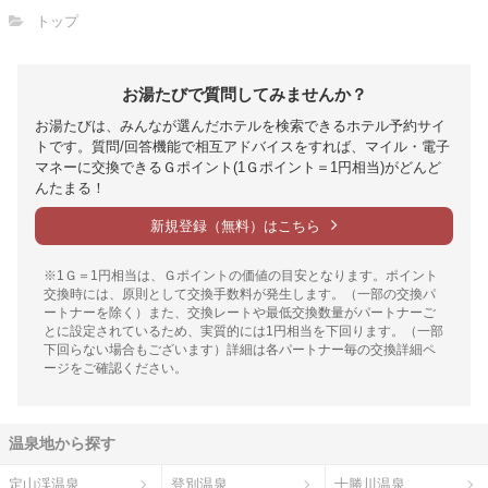
トップ
お湯たびで質問してみませんか？
お湯たびは、みんなが選んだホテルを検索できるホテル予約サイ
トです。質問/回答機能で相互アドバイスをすれば、マイル・電子
マネーに交換できるＧポイント(1Ｇポイント＝1円相当)がどんど
んたまる！
新規登録（無料）はこちら
※1Ｇ＝1円相当は、Ｇポイントの価値の目安となります。ポイント
交換時には、原則として交換手数料が発生します。（一部の交換パ
ートナーを除く）また、交換レートや最低交換数量がパートナーご
とに設定されているため、実質的には1円相当を下回ります。（一部
下回らない場合もございます）詳細は各パートナー毎の交換詳細ペ
ージをご確認ください。
温泉地から探す
定山渓温泉
登別温泉
十勝川温泉