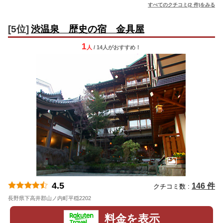
すべてのクチコミ(2 件)をみる
[5位]
渋温泉 歴史の宿 金具屋
1
人
/ 14人
が
おすすめ！
4.5
146 件
クチコミ数 :
長野県下高井郡山ノ内町平穏2202
地図
料金を表示