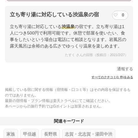
立ち寄り湯に対応している渋温泉の宿
0
立ち寄り湯に対応している
渋温泉
の宿です。立ち寄り湯は1
人につき500円で利用可能です。休憩で部屋を使いたい、食
事をしたいという場合は電話にて相談となります。岩風呂の
露天風呂は余裕のある広さでゆっくり温泉を楽しめます。
たすく さんの回答（投稿日：2021/2/27）
通報する
すべてのクチコミ(1 件)をみる
掲載している宿に関する情報（宿情報・口コミ等）はその内容を保証するも
のではありません。
最新の宿情報・プラン情報は楽天トラベルにてご確認ください。
本ページからの旅行予約ではGポイントは加算されません。
関連キーワード
家族
甲信越
長野県
志賀・北志賀・湯田中渋