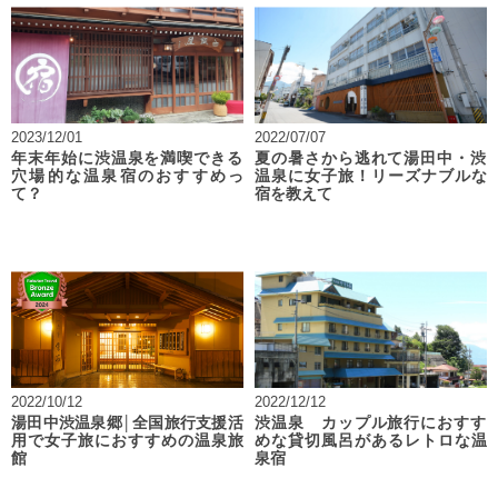
2023/12/01
2022/07/07
年末年始に渋温泉を満喫できる
夏の暑さから逃れて湯田中・渋
穴場的な温泉宿のおすすめっ
温泉に女子旅！リーズナブルな
て？
宿を教えて
2022/10/12
2022/12/12
湯田中渋温泉郷│全国旅行支援活
渋温泉 カップル旅行におすす
用で女子旅におすすめの温泉旅
めな貸切風呂があるレトロな温
館
泉宿