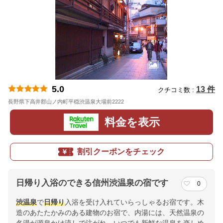
5.0
13 件
クチコミ数 :
長野県下高井郡山ノ内町平穏渋温泉大場前2222
地図
料金を表示
割引クーポンをチェック
日帰り入浴のできる信州渋温泉の宿です
0
渋温泉
で
日帰り
入浴を受け入れていらっしゃるお宿です。木
造のあたたかみのある建物のお宿で、内湯には、天然温泉の