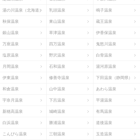
湯の川温泉（北海道）
乳頭温泉
鳴子温泉
秋保温泉
東山温泉
蔵王温泉
銀山温泉
草津温泉
伊香保温泉
万座温泉
四万温泉
鬼怒川温泉
塩原温泉
野沢温泉
白骨温泉
月岡温泉
石和温泉
湯河原温泉
伊東温泉
修善寺温泉
下田温泉（静岡県）
和倉温泉
山中温泉
あわら温泉
宇奈月温泉
下呂温泉
平湯温泉
新穂高温泉
城崎温泉
有馬温泉
白浜温泉
勝浦温泉
道後温泉
こんぴら温泉
三朝温泉
玉造温泉