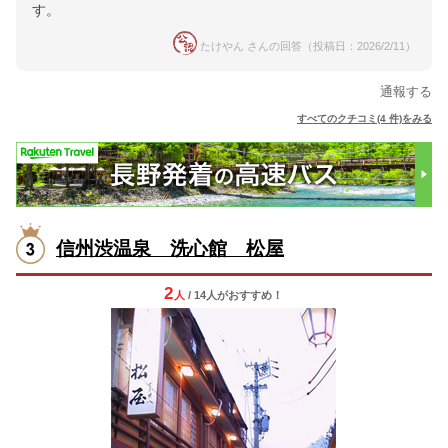
す。
たけやん さんの回答（投稿日：2026/2/11）
通報する
すべてのクチコミ(4 件)をみる
信州渋温泉 洗心館 松屋
2
人
/ 14人
が
おすすめ！