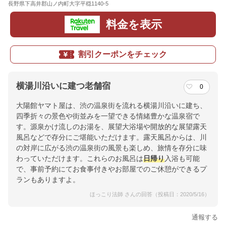
長野県下高井郡山ノ内町大字平穏1140-5
地図
料金を表示
割引クーポンをチェック
横湯川沿いに建つ老舗宿
0
大陽館ヤマト屋は、渋の温泉街を流れる横湯川沿いに建ち、
四季折々の景色や街並みを一望できる情緒豊かな温泉宿で
す。源泉かけ流しのお湯を、展望大浴場や開放的な展望露天
風呂などで存分にご堪能いただけます。露天風呂からは、川
の対岸に広がる渋の温泉街の風景も楽しめ、旅情を存分に味
わっていただけます。これらのお風呂は
日帰り
入浴も可能
で、事前予約にてお食事付きやお部屋でのご休憩ができるプ
ランもありますよ。
ほっこり法師 さんの回答（投稿日：2020/5/16）
通報する