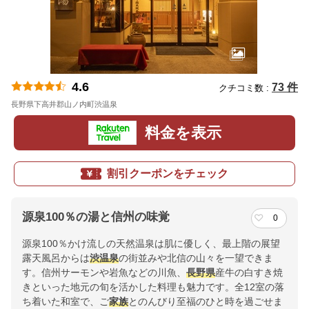
4.6
73 件
クチコミ数 :
長野県下高井郡山ノ内町渋温泉
地図
料金を表示
割引クーポンをチェック
源泉100％の湯と信州の味覚
0
源泉100％かけ流しの天然温泉は肌に優しく、最上階の展望
露天風呂からは
渋温泉
の街並みや北信の山々を一望できま
す。信州サーモンや岩魚などの川魚、
長野県
産牛の白すき焼
きといった地元の旬を活かした料理も魅力です。全12室の落
ち着いた和室で、ご
家族
とのんびり至福のひと時を過ごせま