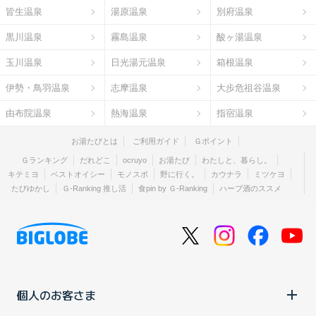
皆生温泉
湯原温泉
別府温泉
黒川温泉
霧島温泉
酸ヶ湯温泉
玉川温泉
日光湯元温泉
箱根温泉
伊勢・鳥羽温泉
志摩温泉
大歩危祖谷温泉
由布院温泉
熱海温泉
指宿温泉
お湯たびとは
ご利用ガイド
Ｇポイント
Ｇランキング
だれどこ
ocruyo
お湯たび
わたしと、暮らし。
キテミヨ
ベストオイシー
モノスポ
野に行く。
カウナラ
ミツケヨ
たびゆかし
Ｇ-Ranking 推し活
食pin by Ｇ-Ranking
ハーブ酒のススメ
個人のお客さま