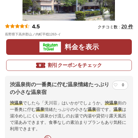
4.5
20 件
クチコミ数 :
長野県下高井郡山ノ内町平穏1263-イ
地図
料金を表示
割引クーポンをチェック
渋温泉街の一番奥に佇む温泉情緒たっぷり
0
の小さな温泉宿
渋温泉
でしたら「天川荘」はいかがでしょうか。
渋温泉
街の
一番奥に佇む
温泉
情緒たっぷりの小さな
温泉
宿です。
温泉
は
湯冷めしにくい源泉かけ流しのお湯で内湯や貸切り露天風呂
で湯あみできます。食事なしの素泊まりプランもあり気軽に
利用できます。