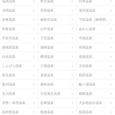
塩原温泉
野沢温泉
白骨温泉
月岡温泉
石和温泉
湯河原温泉
伊東温泉
修善寺温泉
下田温泉（静岡県）
和倉温泉
山中温泉
あわら温泉
宇奈月温泉
下呂温泉
平湯温泉
新穂高温泉
城崎温泉
有馬温泉
白浜温泉
勝浦温泉
道後温泉
こんぴら温泉
三朝温泉
玉造温泉
皆生温泉
湯原温泉
別府温泉
黒川温泉
霧島温泉
酸ヶ湯温泉
玉川温泉
日光湯元温泉
箱根温泉
伊勢・鳥羽温泉
志摩温泉
大歩危祖谷温泉
由布院温泉
熱海温泉
指宿温泉