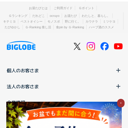
お湯たびとは
ご利用ガイド
Ｇポイント
Ｇランキング
だれどこ
ocruyo
お湯たび
わたしと、暮らし。
キテミヨ
ベストオイシー
モノスポ
野に行く。
カウナラ
ミツケヨ
たびゆかし
Ｇ-Ranking 推し活
食pin by Ｇ-Ranking
ハーブ酒のススメ
個人のお客さま
法人のお客さま
企業情報
×
ご利用中の方