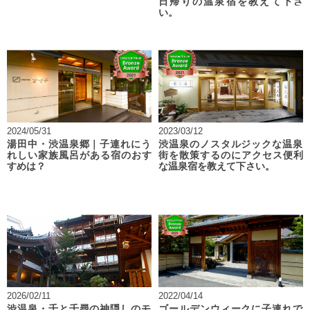
日帰りの温泉宿を教えて下さ
い。
2024/05/31
2023/03/12
湯田中・渋温泉郷｜子連れにう
渋温泉のノスタルジックな温泉
れしい家族風呂がある宿のおす
街を散策するのにアクセス便利
すめは？
な温泉宿を教えて下さい。
2026/02/11
2022/04/14
渋温泉・千と千尋の神隠しのモ
ゴールデンウィークに子連れで