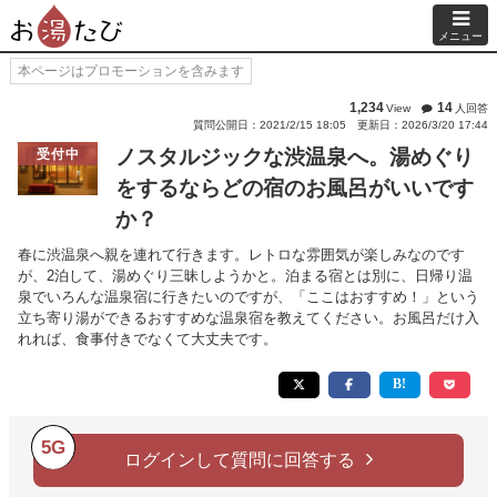
メニュー
本ページはプロモーションを含みます
1,234
14
View
人回答
質問公開日：2021/2/15 18:05
更新日：2026/3/20 17:44
ノスタルジックな渋温泉へ。湯めぐり
受付中
をするならどの宿のお風呂がいいです
か？
春に渋温泉へ親を連れて行きます。レトロな雰囲気が楽しみなのです
が、2泊して、湯めぐり三昧しようかと。泊まる宿とは別に、日帰り温
泉でいろんな温泉宿に行きたいのですが、「ここはおすすめ！」という
立ち寄り湯ができるおすすめな温泉宿を教えてください。お風呂だけ入
れれば、食事付きでなくて大丈夫です。
5G
ログインして質問に回答する