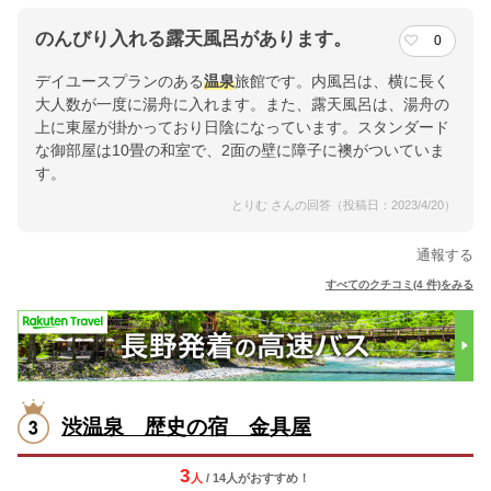
のんびり入れる露天風呂があります。
0
デイユースプランのある
温泉
旅館です。内風呂は、横に長く
大人数が一度に湯舟に入れます。また、露天風呂は、湯舟の
上に東屋が掛かっており日陰になっています。スタンダード
な御部屋は10畳の和室で、2面の壁に障子に襖がついていま
す。
とりむ さんの回答（投稿日：2023/4/20）
通報する
すべてのクチコミ(4 件)をみる
渋温泉 歴史の宿 金具屋
3
人
/ 14人
が
おすすめ！