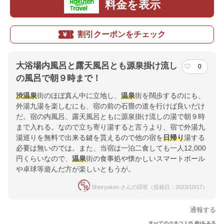
料金を表示
割引クーポンをチェック
大浴場内風呂と露天風呂とも源泉掛け流し
0
の風呂で朝９時まで！
渋温泉
街のほぼ真ん中に立地し、
温泉
街を闊歩するのにも、
外湯九湯を楽しむにも、宿の前の石畳の道を行けば良いだけ
だ。宿の内風呂、露天風呂ともに源泉掛け流しの湯で朝９時
まで入れる。なので立ち寄り湯すると言うより、宿で外湯九
湯巡りを無料で出来る鍵を貰えるので他の宿を
日帰り
湯する
必要は無いのでは。また、当宿は一泊二食しても一人12,000
円くらいなので、
温泉
街の食事処や懐かしいスマートボール
や卓球等遊んだ方が楽しいともうが。
Shinryuken さんの回答（投稿日：2023/10/17）
通報する
すべてのクチコミ(5 件)をみる