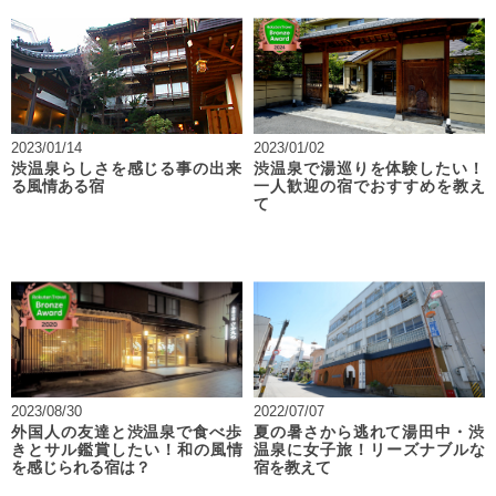
2023/01/14
2023/01/02
渋温泉らしさを感じる事の出来
渋温泉で湯巡りを体験したい！
る風情ある宿
一人歓迎の宿でおすすめを教え
て
2023/08/30
2022/07/07
外国人の友達と渋温泉で食べ歩
夏の暑さから逃れて湯田中・渋
きとサル鑑賞したい！和の風情
温泉に女子旅！リーズナブルな
を感じられる宿は？
宿を教えて