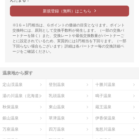
んたまる！
新規登録（無料）はこちら
※1Ｇ＝1円相当は、Ｇポイントの価値の目安となります。ポイント
交換時には、原則として交換手数料が発生します。（一部の交換パ
ートナーを除く）また、交換レートや最低交換数量がパートナーご
とに設定されているため、実質的には1円相当を下回ります。（一部
下回らない場合もございます）詳細は各パートナー毎の交換詳細ペ
ージをご確認ください。
温泉地から探す
定山渓温泉
登別温泉
十勝川温泉
湯の川温泉（北海道）
乳頭温泉
鳴子温泉
秋保温泉
東山温泉
蔵王温泉
銀山温泉
草津温泉
伊香保温泉
万座温泉
四万温泉
鬼怒川温泉