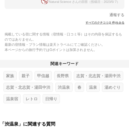
Natural Science さんの回答（投稿日：2023/5/ 7）
通報する
すべてのクチコミ(2 件)をみる
掲載している宿に関する情報（宿情報・口コミ等）はその内容を保証するも
のではありません。
最新の宿情報・プラン情報は楽天トラベルにてご確認ください。
本ページからの旅行予約ではGポイントは加算されません。
関連キーワード
家族
親子
甲信越
長野県
志賀・北志賀・湯田中渋
志賀・北志賀・湯田中渋
渋温泉
春
温泉
湯めぐり
温泉宿
レトロ
日帰り
「渋温泉」に関連する質問