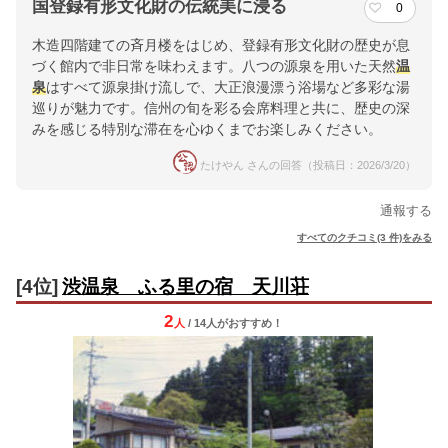
国登録有形文化財の伝統美に浸る
0
木造四階建ての斉月楼をはじめ、登録有形文化財の歴史が息
づく館内で非日常を味わえます。八つの源泉を用いた天然
温
泉
はすべて源泉掛け流しで、大正浪漫漂う浴場など多彩な湯
巡りが魅力です。信州の旬を彩る会席料理と共に、歴史の深
みを感じる特別な滞在を心ゆくまでお楽しみください。
たけやん さんの回答（投稿日：2026/3/20）
通報する
すべてのクチコミ(3 件)をみる
[4位]
渋温泉 ふる里の宿 天川荘
2
人
/ 14人
が
おすすめ！