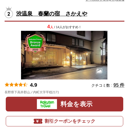
渋温泉 春蘭の宿 さかえや
4
人
/ 14人
が
おすすめ！
4.9
95 件
クチコミ数 :
長野県下高井郡山ノ内町大字平穏2171
地図
料金を表示
割引クーポンをチェック