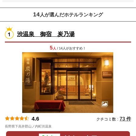
14
人が選んだホテルランキング
渋温泉 御宿 炭乃湯
5
人
/ 14人
が
おすすめ！
4.6
73 件
クチコミ数 :
長野県下高井郡山ノ内町渋温泉
地図