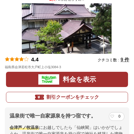
4.4
9 件
クチコミ数 :
福島県会津若松市大戸町上小塩3084-3
地図
料金を表示
割引クーポンをチェック
温泉街で唯一自家源泉を持つ宿です。
0
会津
芦ノ牧温泉
にお越しでしたら「仙峡閣」はいかがでしょ
うか。温泉街で唯一自家源泉を持つ宿で神社を移築した建物