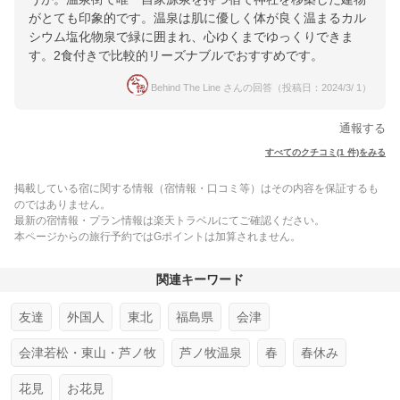
がとても印象的です。温泉は肌に優しく体が良く温まるカル
シウム塩化物泉で緑に囲まれ、心ゆくまでゆっくりできま
す。2食付きで比較的リーズナブルでおすすめです。
Behind The Line さんの回答（投稿日：2024/3/ 1）
通報する
すべてのクチコミ(1 件)をみる
掲載している宿に関する情報（宿情報・口コミ等）はその内容を保証するも
のではありません。
最新の宿情報・プラン情報は楽天トラベルにてご確認ください。
本ページからの旅行予約ではGポイントは加算されません。
関連キーワード
友達
外国人
東北
福島県
会津
会津若松・東山・芦ノ牧
芦ノ牧温泉
春
春休み
花見
お花見