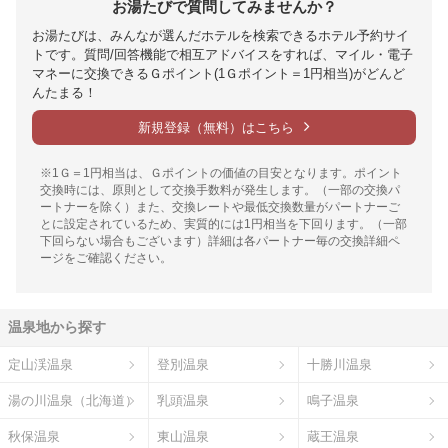
お湯たびで質問してみませんか？
お湯たびは、みんなが選んだホテルを検索できるホテル予約サイ
トです。質問/回答機能で相互アドバイスをすれば、マイル・電子
マネーに交換できるＧポイント(1Ｇポイント＝1円相当)がどんど
んたまる！
新規登録（無料）はこちら
※1Ｇ＝1円相当は、Ｇポイントの価値の目安となります。ポイント
交換時には、原則として交換手数料が発生します。（一部の交換パ
ートナーを除く）また、交換レートや最低交換数量がパートナーご
とに設定されているため、実質的には1円相当を下回ります。（一部
下回らない場合もございます）詳細は各パートナー毎の交換詳細ペ
ージをご確認ください。
温泉地から探す
定山渓温泉
登別温泉
十勝川温泉
湯の川温泉（北海道）
乳頭温泉
鳴子温泉
秋保温泉
東山温泉
蔵王温泉