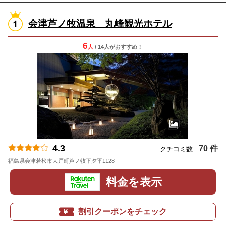
会津芦ノ牧温泉 丸峰観光ホテル
6
人
/ 14人
が
おすすめ！
4.3
70 件
クチコミ数 :
福島県会津若松市大戸町芦ノ牧下夕平1128
地図
料金を表示
割引クーポンをチェック