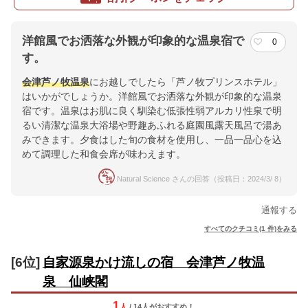
洋館風でお洒落な外観が印象的な温泉宿で
0
す。
会津
芦ノ牧温泉
にお越しでしたら「芦ノ牧プリンスホテル」
はいかがでしょうか。洋館風でお洒落な外観が印象的な温泉
宿です。温泉はお肌に良く馴染む低張性弱アルカリ性泉で明
るい清潔な温泉大浴場や野趣あふれる庭園風露天風呂で湯あ
みできます。夕食はした旬の食材を使用し、一品一品心を込
めて調理した和食会席が味わえます。
Natural Science さんの回答（投稿日：2024/3/ 8）
通報する
すべてのクチコミ(1 件)をみる
[6位]
自家源泉かけ流しの宿 会津芦ノ牧温
泉 仙峡閣
1
人
/ 14人
が
おすすめ！