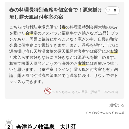
春の料理長特別会席を個室食で！源泉掛け
0
流し露天風呂付客室の宿
こちらは無料駐車場完備で【
春
の料理長特別会席大地の恵み
を受けた
会津
産のアスパラと福島牛すき焼きなど12品】プラ
ンがあり、周囲に気兼ねすることなく寛ぎの中、自慢の和食
会席に個室食にて舌鼓できます。また、渓谷を望むテラスに
源泉掛け流し天然温泉檜の露天風呂付客室では優雅にお
友達
と水入らずお好きな時にお好きなだけ湯浴みを愉しめます。
和室で檜露天風呂というのも海外のお
友達
には新鮮かつ嬉し
いと思います。（※洋室（ツイン）露天風呂付客室も有）勿
論、露天風呂や渓流展望風呂でも温泉に浸り、サウナでデト
ックスもできます。
シャンちゃん さんの回答（投稿日：2025/3/ 3）
通報する
すべてのクチコミ(6 件)をみる
会津芦ノ牧温泉 大川荘