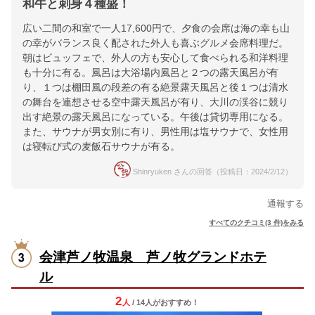
和牛と刺身４種盛！
広い二間の和室で一人17,600円で、夕食の会席は海の幸も山
の幸がバランス良く配された外人も喜ぶグルメ会席料理だ。
朝はビュッフェで、外人の方も安心して食べられる和洋料理
も十分に有る。風呂は大浴場内風呂と２つの露天風呂が有
り、１つは棚田風の段差の有る絶景露天風呂と後１つは清水
の舞台を連想させる空中露天風呂が有り、大川の渓谷に競り
出す絶景の露天風呂になっている。午後は貸切専用になる。
また、サウナが男女別に有り、男性用は塩サウナで、女性用
は寝転び式の麦飯石サウナが有る。
Shinryuken さんの回答（投稿日：2024/2/12）
通報する
すべてのクチコミ(3 件)をみる
会津芦ノ牧温泉 芦ノ牧グランドホテ
ル
2
人
/ 14人
が
おすすめ！