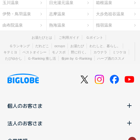
玉川温泉
日光湯元温泉
箱根温泉
伊勢・鳥羽温泉
志摩温泉
大歩危祖谷温泉
由布院温泉
熱海温泉
指宿温泉
お湯たびとは
ご利用ガイド
Ｇポイント
Ｇランキング
だれどこ
ocruyo
お湯たび
わたしと、暮らし。
キテミヨ
ベストオイシー
モノスポ
野に行く。
カウナラ
ミツケヨ
たびゆかし
Ｇ-Ranking 推し活
食pin by Ｇ-Ranking
ハーブ酒のススメ
個人のお客さま
法人のお客さま