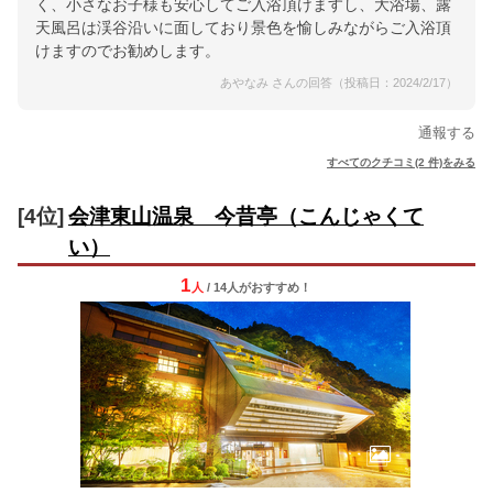
く、小さなお子様も安心してご入浴頂けますし、大浴場、露
天風呂は渓谷沿いに面しており景色を愉しみながらご入浴頂
けますのでお勧めします。
あやなみ さんの回答（投稿日：2024/2/17）
通報する
すべてのクチコミ(2 件)をみる
[4位]
会津東山温泉 今昔亭（こんじゃくて
い）
1
人
/ 14人
が
おすすめ！