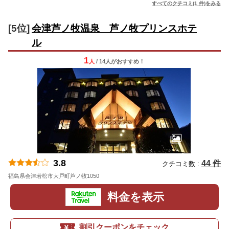
すべてのクチコミ(1 件)をみる
[5位]
会津芦ノ牧温泉 芦ノ牧プリンスホテ
ル
1
人
/ 14人
が
おすすめ！
3.8
44 件
クチコミ数 :
福島県会津若松市大戸町芦ノ牧1050
地図
料金を表示
割引クーポンをチェック