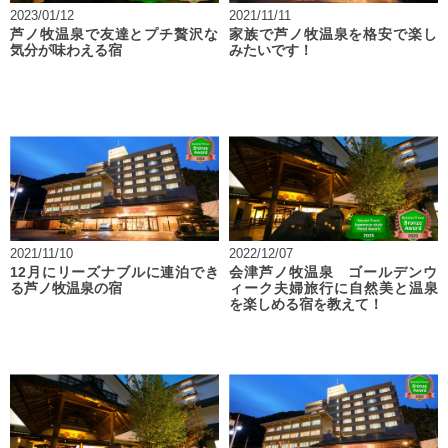
2023/01/12
2021/11/11
芦ノ牧温泉で友達とプチ贅沢な
家族で芦ノ牧温泉を格安で楽し
気分が味わえる宿
みたいです！
2021/11/10
2022/12/07
12月にリーズナブルに連泊でき
会津芦ノ牧温泉 ゴールデンウ
る芦ノ牧温泉の宿
ィーク夫婦旅行に自然美と温泉
を楽しめる宿を教えて！