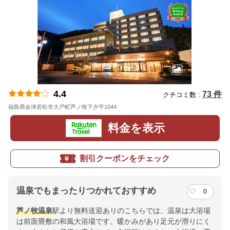
4.4
73 件
クチコミ数 :
福島県会津若松市大戸町芦ノ牧下夕平1044
地図
料金を表示
割引クーポンをチェック
温泉でもまったりつかれておすすめ
0
芦ノ牧温泉
駅より無料送迎ありのこちらでは、温泉は大浴場
は前面畳敷の和風大浴場です。暖かみがあり足元が滑りにく