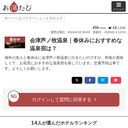
メニュー
本ページはプロモーションを含みます
656
14
View
人回答
質問公開日：2024/2/10 09:00
更新日：2025/3/ 4 13:51
会津芦ノ牧温泉｜春休みにおすすめな
受付中
温泉宿は？
海外の友人と春休みに会津芦ノ牧温泉に行きたいのですが、和食が美味
しくて、お花見におすすめな温泉宿を探しています。交通手段は車で
す。よろしくお願いします。
5G
ログインして質問に回答する
14
人が選んだホテルランキング