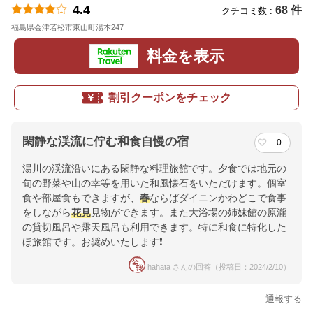
4.4
68 件
クチコミ数 :
福島県会津若松市東山町湯本247
地図
料金を表示
割引クーポンをチェック
閑静な渓流に佇む和食自慢の宿
0
湯川の渓流沿いにある閑静な料理旅館です。夕食では地元の
旬の野菜や山の幸等を用いた和風懐石をいただけます。個室
食や部屋食もできますが、
春
ならばダイニンかわどこで食事
をしながら
花見
見物ができます。また大浴場の姉妹館の原瀧
の貸切風呂や露天風呂も利用できます。特に和食に特化した
ほ旅館です。お奨めいたします❗
hahata さんの回答（投稿日：2024/2/10）
通報する