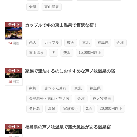
会津
東山温泉
カップルで冬の東山温泉で贅沢な宿！
受付中
恋人
カップル
彼氏
東北
福島県
会津
24
回答
東山温泉
冬
贅沢
15,000円以上
家族で連泊するのにおすすめな芦ノ牧温泉の宿
受付中
16
回答
家族
赤ちゃん連れ
東北
福島県
会津若松・東山・芦ノ牧
会津
芦ノ牧温泉
冬休み
温泉
家族旅行
2泊
20,000円以下
福島県の芦ノ牧温泉で露天風呂がある温泉宿
受付中