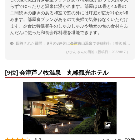
らずでゆったりと温泉に浸かれます。部屋は10畳と4.5畳の
ニ間続きの趣きのある和室で窓の外には坪庭が広がり心が和
みます。部屋食プランがあるので夫婦で気兼ねなくいただけ
ます。夕食は特選和牛のしゃぶしゃぶや地元の旬の食材をふ
んだんに使った和食会席料理を堪能できます。
回答された質問：
9月の3連休は
会津
東山温泉で夫婦旅行！贅沢感を味わうならどの温泉宿？
ひひん さんの回答（投稿日：2022/8/ 7 ）
[9位]
会津芦ノ牧温泉 丸峰観光ホテル