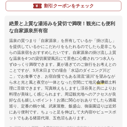
割引クーポンをチェック
絶景と上質な湯浴みを貸切で満喫！観光にも便利
な自家源泉所有宿
温泉の質つまり「自家源泉」を所有しているか「掛け流し」
を提供しているかにこだわりをもたれるのでしたら是非こち
らの温泉宿をおすすめしたいです。自家源泉の掛け流し上質
な温泉を4つの貸切展望風呂にて景色に心癒されつつ水入ら
ずゆっくり満喫できます。夏が過ぎてのご旅行をお考えとの
ことですが、9月末日までの場合「水辺のダイニング川ど
こ」でお食事でき、お宿自慢でもある清流“湯川”を望みなが
ら水と光と風と夜空が一体となった空間にて地元
会津
郷土料
理に舌鼓できます。写真映えもしますし渓谷美と共によりお
料理が美味しく感じられます。周辺観光地へのアクセスが良
好な点も嬉しいポイント！お酒に関心がおありでしたら酒蔵
巡り、定番の鶴ケ城、武家屋敷、飯盛山、御薬園辺りは近郊
にあり便利です。ちょっと足を伸ばして大内宿やビュースポ
ットでもある猪苗代湖、五色沼もあります。