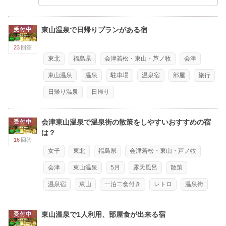
東山温泉で日帰りプランがある宿
受付中
23
回答
東北
福島県
会津若松・東山・芦ノ牧
会津
東山温泉
温泉
駐車場
温泉宿
部屋
旅行
日帰り温泉
日帰り
会津東山温泉で温泉街の散策をしやすいおすすめの宿
受付中
は？
16
回答
女子
東北
福島県
会津若松・東山・芦ノ牧
会津
東山温泉
5月
露天風呂
散策
温泉宿
東山
一泊二食付き
レトロ
温泉街
東山温泉で1人利用、部屋食が出来る宿
受付中