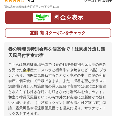
4.3
58件
クチコミ数 :
福島県会津若松市大戸町芦ノ牧下夕平1128
地図
料金を表示
割引クーポンをチェック
春の料理長特別会席を個室食で！源泉掛け流し露
天風呂付客室の宿
こちらは無料駐車場完備で【春の料理長特別会席大地の恵み
を受けた
会津
産のアスパラと福島牛すき焼きなど12品】プラ
ンがあり、周囲に気兼ねすることなく寛ぎの中、自慢の和食
会席に個室食にて舌鼓できます。また、渓谷を望むテラスに
源泉掛け流し天然温泉檜の露天風呂付客室では優雅にお友達
と水入らずお好きな時にお好きなだけ湯浴みを愉しめます。
和室で檜露天風呂というのも海外のお友達には新鮮かつ嬉し
いと思います。（※洋室（ツイン）露天風呂付客室も有）勿
論、露天風呂や渓流展望風呂でも温泉に浸り、サウナでデト
ックスもできます。