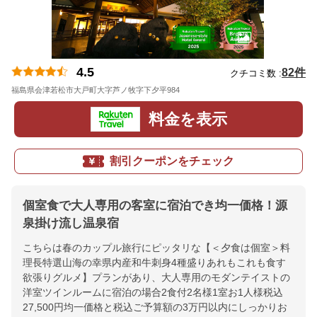
4.5
82件
クチコミ数 :
福島県会津若松市大戸町大字芦ノ牧字下夕平984
地図
料金を表示
割引クーポンをチェック
個室食で大人専用の客室に宿泊でき均一価格！源
泉掛け流し温泉宿
こちらは春のカップル旅行にピッタリな【＜夕食は個室＞料
理長特選山海の幸県内産和牛刺身4種盛りあれもこれも食す
欲張りグルメ】プランがあり、大人専用のモダンテイストの
洋室ツインルームに宿泊の場合2食付2名様1室お1人様税込
27,500円均一価格と税込ご予算額の3万円以内にしっかりお