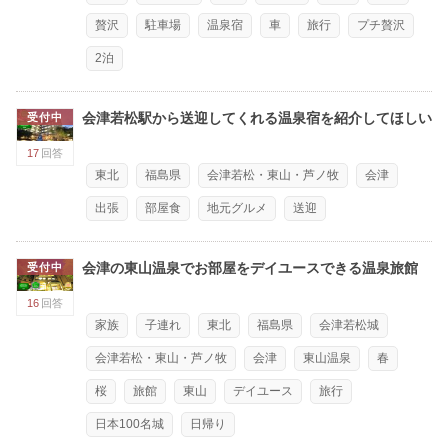
贅沢
駐車場
温泉宿
車
旅行
プチ贅沢
2泊
会津若松駅から送迎してくれる温泉宿を紹介してほしい
受付中
17
回答
東北
福島県
会津若松・東山・芦ノ牧
会津
出張
部屋食
地元グルメ
送迎
会津の東山温泉でお部屋をデイユースできる温泉旅館
受付中
16
回答
家族
子連れ
東北
福島県
会津若松城
会津若松・東山・芦ノ牧
会津
東山温泉
春
桜
旅館
東山
デイユース
旅行
日本100名城
日帰り