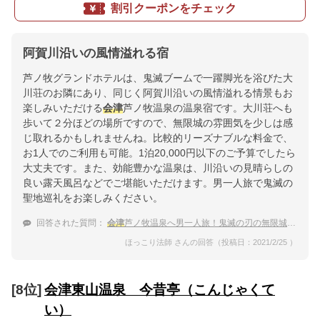
割引クーポンをチェック
阿賀川沿いの風情溢れる宿
芦ノ牧グランドホテルは、鬼滅ブームで一躍脚光を浴びた大
川荘のお隣にあり、同じく阿賀川沿いの風情溢れる情景もお
楽しみいただける
会津
芦ノ牧温泉の温泉宿です。大川荘へも
歩いて２分ほどの場所ですので、無限城の雰囲気を少しは感
じ取れるかもしれませんね。比較的リーズナブルな料金で、
お1人でのご利用も可能。1泊20,000円以下のご予算でしたら
大丈夫です。また、効能豊かな温泉は、川沿いの見晴らしの
良い露天風呂などでご堪能いただけます。男一人旅で鬼滅の
聖地巡礼をお楽しみください。
回答された質問：
会津
芦ノ牧温泉へ男一人旅！鬼滅の刃の無限城っぽい宿を拝みに、近くの温泉宿を教えて。
ほっこり法師 さんの回答（投稿日：2021/2/25 ）
[8位]
会津東山温泉 今昔亭（こんじゃくて
い）