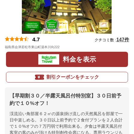
4.7
147件
クチコミ数 :
福島県会津若松市東山町湯本川向222
地図
料金を表示
割引クーポンをチェック
【早期割３０／半露天風呂付特別室】３０日前予
約で１０%オフ！
渓流沿い角部屋６２㎡の源泉掛け流しの天然風呂を部屋で一
日中楽しめる。３０日以上前予約で２食付プランを２人合計
で１０%オフの７万円弱で利用出来る。夕食は半露天風呂付
客室の客のみが頂ける特別創作会席になる。専用ラウンジも