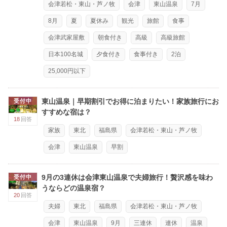
会津若松・東山・芦ノ牧
会津
東山温泉
7月
8月
夏
夏休み
観光
旅館
食事
会津武家屋敷
朝食付き
高級
高級旅館
日本100名城
夕食付き
食事付き
2泊
25,000円以下
東山温泉｜早期割引でお得に泊まりたい！家族旅行にお
受付中
すすめな宿は？
18
回答
家族
東北
福島県
会津若松・東山・芦ノ牧
会津
東山温泉
早割
9月の3連休は会津東山温泉で夫婦旅行！贅沢感を味わ
受付中
うならどの温泉宿？
20
回答
夫婦
東北
福島県
会津若松・東山・芦ノ牧
会津
東山温泉
9月
三連休
連休
温泉