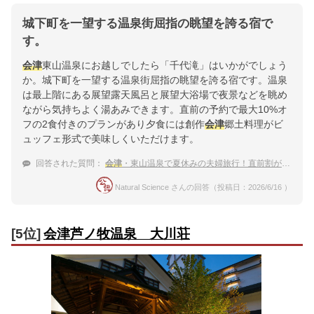
城下町を一望する温泉街屈指の眺望を誇る宿で
す。
会津
東山温泉にお越しでしたら「千代滝」はいかがでしょう
か。城下町を一望する温泉街屈指の眺望を誇る宿です。温泉
は最上階にある展望露天風呂と展望大浴場で夜景などを眺め
ながら気持ちよく湯あみできます。直前の予約で最大10%オ
フの2食付きのプランがあり夕食には創作
会津
郷土料理がビ
ュッフェ形式で美味しくいただけます。
回答された質問：
会津
・東山温泉で夏休みの夫婦旅行！直前割が使えるおすすめ宿は？
Natural Science さんの回答（投稿日：2026/6/16 ）
[5位]
会津芦ノ牧温泉 大川荘