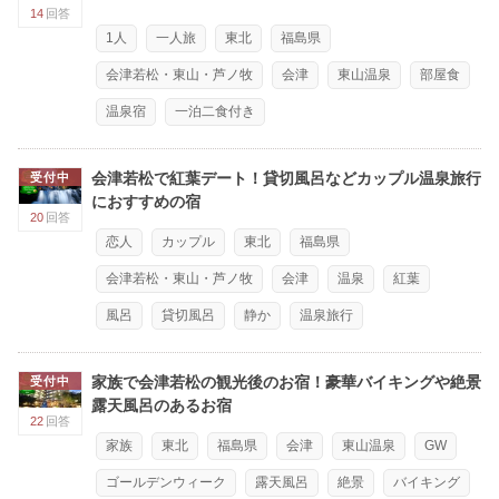
14
回答
1人
一人旅
東北
福島県
会津若松・東山・芦ノ牧
会津
東山温泉
部屋食
温泉宿
一泊二食付き
会津若松で紅葉デート！貸切風呂などカップル温泉旅行
受付中
におすすめの宿
20
回答
恋人
カップル
東北
福島県
会津若松・東山・芦ノ牧
会津
温泉
紅葉
風呂
貸切風呂
静か
温泉旅行
家族で会津若松の観光後のお宿！豪華バイキングや絶景
受付中
露天風呂のあるお宿
22
回答
家族
東北
福島県
会津
東山温泉
GW
ゴールデンウィーク
露天風呂
絶景
バイキング