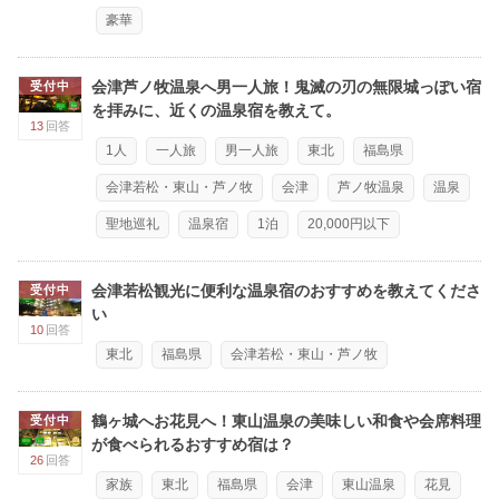
豪華
会津芦ノ牧温泉へ男一人旅！鬼滅の刃の無限城っぽい宿
受付中
を拝みに、近くの温泉宿を教えて。
13
回答
1人
一人旅
男一人旅
東北
福島県
会津若松・東山・芦ノ牧
会津
芦ノ牧温泉
温泉
聖地巡礼
温泉宿
1泊
20,000円以下
会津若松観光に便利な温泉宿のおすすめを教えてくださ
受付中
い
10
回答
東北
福島県
会津若松・東山・芦ノ牧
鶴ヶ城へお花見へ！東山温泉の美味しい和食や会席料理
受付中
が食べられるおすすめ宿は？
26
回答
家族
東北
福島県
会津
東山温泉
花見