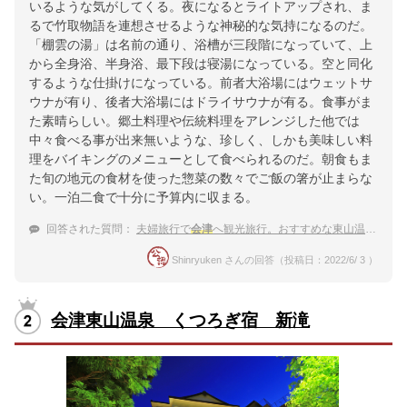
いるような気がしてくる。夜になるとライトアップされ、ま
るで竹取物語を連想させるような神秘的な気持になるのだ。
「棚雲の湯」は名前の通り、浴槽が三段階になっていて、上
から全身浴、半身浴、最下段は寝湯になっている。空と同化
するような仕掛けになっている。前者大浴場にはウェットサ
ウナが有り、後者大浴場にはドライサウナが有る。食事がま
た素晴らしい。郷土料理や伝統料理をアレンジした他では
中々食べる事が出来無いような、珍しく、しかも美味しい料
理をバイキングのメニューとして食べられるのだ。朝食もま
た旬の地元の食材を使った惣菜の数々でご飯の箸が止まらな
い。一泊二食で十分に予算内に収まる。
回答された質問：
夫婦旅行で
会津
へ観光旅行。おすすめな東山温泉の高級宿を教えて。
Shinryuken さんの回答（投稿日：2022/6/ 3 ）
会津東山温泉 くつろぎ宿 新滝