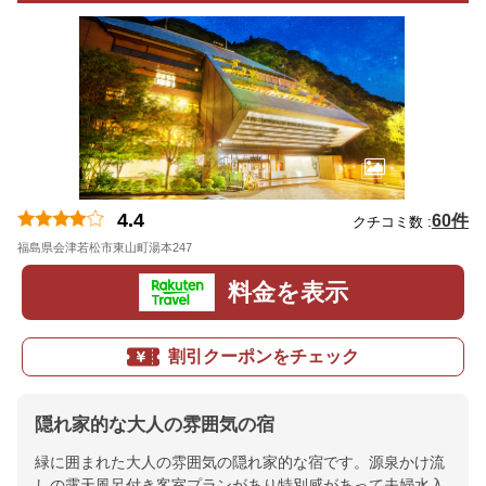
4.4
60件
クチコミ数 :
福島県会津若松市東山町湯本247
地図
料金を表示
割引クーポンをチェック
隠れ家的な大人の雰囲気の宿
緑に囲まれた大人の雰囲気の隠れ家的な宿です。源泉かけ流
しの露天風呂付き客室プランがあり特別感があって夫婦水入