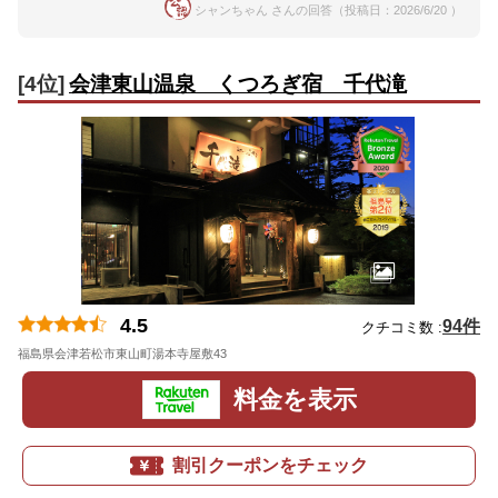
シャンちゃん さんの回答（投稿日：2026/6/20 ）
[4位]
会津東山温泉 くつろぎ宿 千代滝
4.5
94件
クチコミ数 :
福島県会津若松市東山町湯本寺屋敷43
地図
料金を表示
割引クーポンをチェック