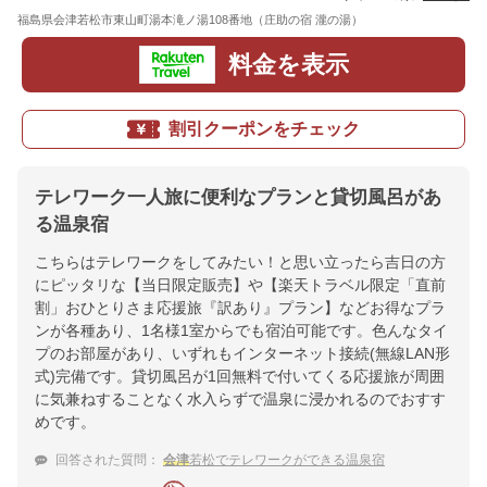
福島県会津若松市東山町湯本滝ノ湯108番地（庄助の宿 瀧の湯）
地図
料金を表示
割引クーポンをチェック
テレワーク一人旅に便利なプランと貸切風呂があ
る温泉宿
こちらはテレワークをしてみたい！と思い立ったら吉日の方
にピッタリな【当日限定販売】や【楽天トラベル限定「直前
割」おひとりさま応援旅『訳あり』プラン】などお得なプラ
ンが各種あり、1名様1室からでも宿泊可能です。色んなタイ
プのお部屋があり、いずれもインターネット接続(無線LAN形
式)完備です。貸切風呂が1回無料で付いてくる応援旅が周囲
に気兼ねすることなく水入らずで温泉に浸かれるのでおすす
めです。
回答された質問：
会津
若松でテレワークができる温泉宿