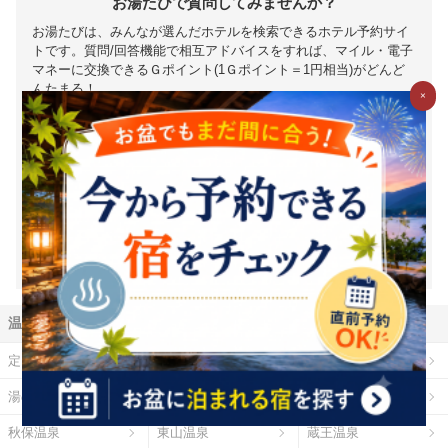
お湯たびで質問してみませんか？
お湯たびは、みんなが選んだホテルを検索できるホテル予約サイ
トです。質問/回答機能で相互アドバイスをすれば、マイル・電子
マネーに交換できるＧポイント(1Ｇポイント＝1円相当)がどんど
んたまる！
×
新規登録（無料）はこちら
※1Ｇ＝1円相当は、Ｇポイントの価値の目安となります。ポイント
交換時には、原則として交換手数料が発生します。（一部の交換パ
ートナーを除く）また、交換レートや最低交換数量がパートナーご
とに設定されているため、実質的には1円相当を下回ります。（一部
下回らない場合もございます）詳細は各パートナー毎の交換詳細ペ
ージをご確認ください。
温泉地から探す
定山渓温泉
登別温泉
十勝川温泉
湯の川温泉（北海道）
乳頭温泉
鳴子温泉
秋保温泉
東山温泉
蔵王温泉