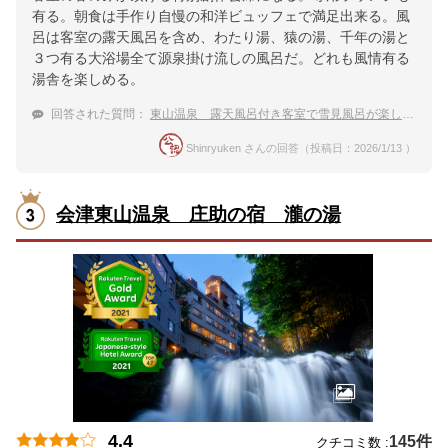
有る。朝食は手作り自慢の和洋ビュッフェで満足出来る。風
呂は客室の露天風呂を含め、わたり湯、猿の湯、千年の湯と
３つ有る大浴場全て源泉掛け流しの風呂だ。どれも風情有る
湯舎を楽しめる。
回答された質問：
東山温泉 露天風呂付き客室で雪見風呂が楽しめる宿のおすすめは？
Shinryuken さんの回答（投稿日：2026/1/13 ）
会津東山温泉 庄助の宿 瀧の湯
4.4
145件
クチコミ数 :