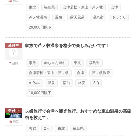
10
回答
東北
福島県
会津若松・東山・芦ノ牧
会津
芦ノ牧温泉
温泉
露天風呂
温泉宿
ゆっくり
20,000円以下
家族で芦ノ牧温泉を格安で楽しみたいです！
受付中
家族
赤ちゃん連れ
東北
福島県
7
回答
会津若松・東山・芦ノ牧
会津
芦ノ牧温泉
冬休み
温泉
宿泊
格安
2泊
10,000円以下
夫婦旅行で会津へ観光旅行。おすすめな東山温泉の高級
受付中
宿を教えて。
19
回答
夫婦
2人
東北
福島県