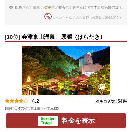
回答された質問：
会津
芦ノ牧温泉｜春休みにおすすめな温泉宿は？
シャンちゃん さんの回答（投稿日：2025/3/ 3 ）
[10位]
会津東山温泉 原瀧（はらたき）
4.2
54件
クチコミ数 :
福島県会津若松市東山町湯本下原235
地図
料金を表示