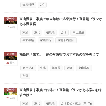
会席料理
1泊
東山温泉 家族で年末年始に温泉旅行！直前割プランが
受付中
ある温泉宿
18
回答
家族
東北
福島県
会津
東山温泉
年末年始
家族旅行
直前予約割引
福島県「来て。」割の対象宿でおすすめの宿を教えて
受付中
21
回答
カップル
東北
福島県
会津
東山温泉
割引
東山温泉｜家族でお得に！直前割プランがある宿のおす
受付中
すめは？
20
回答
家族
東北
福島県
会津若松・東山・芦ノ牧