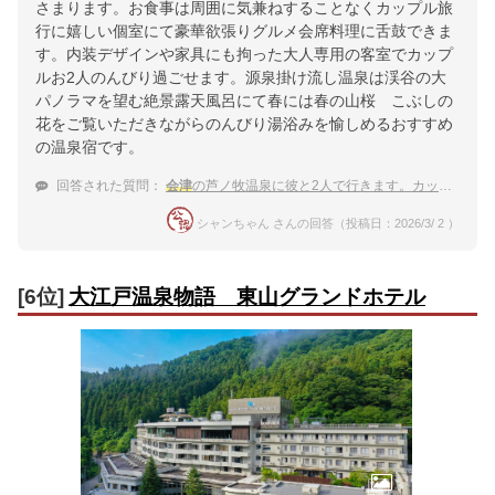
さまります。お食事は周囲に気兼ねすることなくカップル旅
行に嬉しい個室にて豪華欲張りグルメ会席料理に舌鼓できま
す。内装デザインや家具にも拘った大人専用の客室でカップ
ルお2人のんびり過ごせます。源泉掛け流し温泉は渓谷の大
パノラマを望む絶景露天風呂にて春には春の山桜 こぶしの
花をご覧いただきながらのんびり湯浴みを愉しめるおすすめ
の温泉宿です。
回答された質問：
会津
の芦ノ牧温泉に彼と2人で行きます。カップルにおすすめなプチ贅沢出来る高級な温泉宿は？
シャンちゃん さんの回答（投稿日：2026/3/ 2 ）
[6位]
大江戸温泉物語 東山グランドホテル