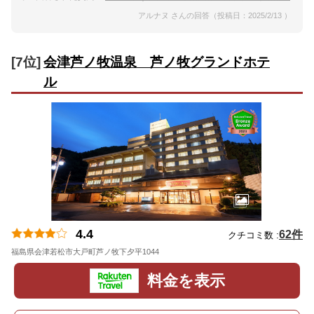
アルナヌ さんの回答（投稿日：2025/2/13 ）
[7位]
会津芦ノ牧温泉 芦ノ牧グランドホテ
ル
4.4
62件
クチコミ数 :
福島県会津若松市大戸町芦ノ牧下夕平1044
地図
料金を表示