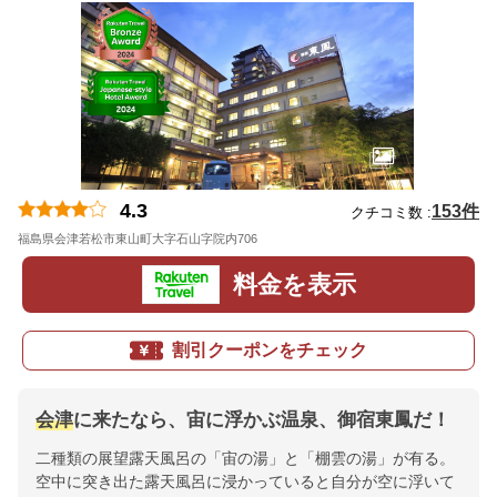
4.3
153件
クチコミ数 :
福島県会津若松市東山町大字石山字院内706
地図
料金を表示
割引クーポンをチェック
会津
に来たなら、宙に浮かぶ温泉、御宿東鳳だ！
二種類の展望露天風呂の「宙の湯」と「棚雲の湯」が有る。
空中に突き出た露天風呂に浸かっていると自分が空に浮いて