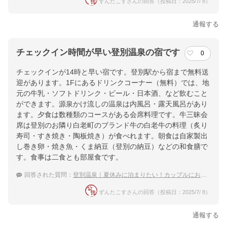
ずんたこすさんの回答（投稿日：2025/7/ 8）
通報する
チェックイン時間が早い登別温泉の宿です
0
チェックインが14時と早い宿です。登別駅から宿まで無料送
迎があります。1Fにあるドリンクコーナー（無料）では、地
元の牛乳・ソフトドリンク・ビール・日本酒、など飲むこと
ができます。源泉かけ流しの温泉は内風呂・露天風呂があり
ます。夕食は数種類のコースがある会席料理です。牛三昧会
席は登別のお隣り白老町のブランド牛の白老牛の料理（炙り
寿司・すき焼き・陶板焼き）が食べれます。朝食は自家製出
し巻き卵・焼き魚・くま納豆（登別の納豆）などの和食膳で
す。食事は二食とも部屋食です。
回答された質問：
登別温泉｜夏休みに泊まりたい！カップルにおすすめな宿は？
ずんたこすさんの回答（投稿日：2025/7/ 8）
通報する