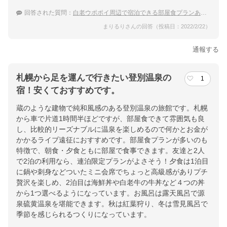
回答された質問：
白老ウポポイ周辺で宿泊できる部屋食プランありの温泉宿
まりるりさんの回答（投稿日：2022/2/22）
通報する
札幌から足を運んで行きたい登別温泉の
1
宿！安くておすすめです。
蔵のような建物で純和風感のある登別温泉の旅館です。札幌
から車で片道1時間半ほどですが、部屋食できて雰囲気も良
し、比較的リーズナブルに温泉を楽しめるので何かとお金が
かかるライブ遠征におすすめです。部屋食プランが多いのも
特徴で、朝食・夕食ともに部屋で食事できます。友達と2人
で2泊の利用なら、連泊限定プランがよさそう！夕食は1泊目
に鍋や刺身などついたミニ会席でちょっと高級感がありプチ
贅沢を楽しめ、2泊目は海鮮丼や白老牛の牛丼など４つの丼
から1つ選べるようになっています。お風呂は露天風呂で源
泉硫黄温泉を堪能できます。秋は紅葉狩り、冬は雪見風呂で
季節を感じられるつくりになっています。