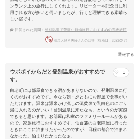
ンランク上の旅行にしてくれます。リピーターや記念日に利
用される方が多いと伺いましたが、行くと理解できる素晴ら
しい宿です。
回答された質問：
登別温泉で贅沢な新婚旅行におすすめの高級旅館
温泉大好き夫婦さんの回答（投稿日：2022/2/ 7）
通報する
ウポポイからだと登別温泉がおすすめで
1
す。
白老町には部屋食できる宿があまりないので、登別温泉に行
くのがおすすめです。今なら朝・夕ともにお部屋で食事がい
ただけます。温泉は源泉かけ流しの硫黄泉で乳白色のにごり
湯に入れるのがいい！登別温泉に来たなぁ。というのが実感
できると思います。お部屋は和室のファミリールームがある
ので、家族旅行におすすめです。仙台藩の白老陣屋に行った
ときにここに泊まりたかったのですが、日程の都合で泊まれ
なかった。泊まりたかったなぁ。