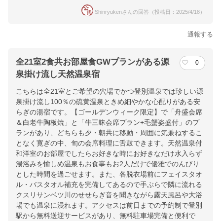
Shinryukenさんの回答（投稿日：2025/4/18）
通報する
全21室2食共お部屋食GWプランがある源
0
泉掛け流し天然温泉宿
こちらは全21室とご希望の穴場でかつ登別温泉では珍しい源
泉掛け流し100％の硫黄温泉ときめ細やかな心配りがある安
らぎの湯宿です。【ゴールデンウィーク限定】で「舟盛会席
＆白老牛陶板焼」と「牛三昧会席プラン+毛蟹姿盛付」のプ
ランがあり、どちらも夕・朝共に移動・周囲に気兼ねするこ
となく寛ぎの中、旬の会席料理に舌鼓できます。天然温泉付
和洋室のお部屋でしたらお好きな時にお好きなだけ水入らず
湯浴みを愉しめ温泉もお食事もお2人だけで優雅でのんびり
とした時間を過ごせます。また、各脱衣場前にフェイスタオ
ル・バスタオル補充を完備してあるので手ぶらで隣に流れる
クスリサンベツ川のせせらぎ音を聞きながら露天風呂や大浴
場でも温泉に浸れます。アクセスは前日までの予約制で登別
駅から無料送迎サービスがあり、無料駐車場完備と便利で