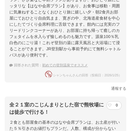
ッタリな【はなや会席プラン】があり、お食事は移動・周囲
に気兼ねすることなくおひとり旅に嬉しい夕・朝2食共お部
屋にておひとり自由気まま、寛ぎの中、北海道産食材を中心
にしたてづくり会席料理に舌鼓できます。館内には充実のフ
リードリンクコーナーがあり、お部屋に持ち帰って癒しのカ
フェタイムを水入らず愉しめるのも魅力です。源泉100％乳
白色のにごり湯！これぞ登別の湯に露天風呂と大浴場にて浸
ることができます。JR登別駅から事前予約にて無料シャトル
バスがあり便利です。
回答された質問：
初めての登別温泉でオススメ
シャンちゃんさんの回答（投稿日：2026/1/25）
通報する
全２１室のこじんまりとした宿で熊牧場に
0
は徒歩で行ける！
２食とも部屋食の基本のはなや会席プランは、お土産が付い
た５％引きのお値打ちプランだ。人数、構成が分からない