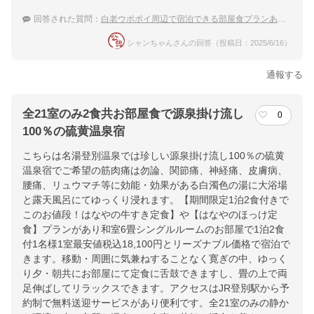
回答された質問：
白老ウポポイ周辺で宿泊できる部屋食プランありの温泉宿
シャンちゃんさんの回答（投稿日：2025/6/16）
通報する
全21室のみ2食共お部屋食で源泉掛け流し
0
100％の硫黄温泉宿
こちらは名湯登別温泉では珍しい源泉掛け流し100％の硫黄
温泉宿でご希望の筋肉痛は勿論、関節痛、神経痛、皮膚病、
腰痛、リュウマチ等に効能・効果がある白濁色の湯に大浴場
と露天風呂にてゆっくり浸れます。【期間限定1泊2食付きで
このお値段！はなやの牛すき定食】や【はなやのほっけ定
食】プランがあり和室6畳シングルルームのお部屋で1泊2食
付1名様1室最安値税込18,100円とリーズナブル価格で宿泊で
きます。移動・周囲に気兼ねすることなく寛ぎの中、ゆっく
り夕・朝共にお部屋にて定食に舌鼓できますし、畳の上で両
足伸ばしてリラックスできます。アクセスはJR登別駅から予
約制で無料送迎サービスがあり便利です。全21室のみの静か