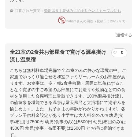
ルです。
回答された質問：
登別温泉｜夏休みに泊まりたい！カップルにおすすめな宿は？
hahataさんの回答（投稿日：2025/7/ 3）
通報する
全21室の2食共お部屋食で寛げる源泉掛け
0
流し温泉宿
こちらは無料駐車場完備で全21室のみの静かな環境の中、ご
家族でゆっくり過ごせる和室ファミリールームのお部屋があ
ります。お食事は、夕・朝2食共移動・周囲に気兼ねするこ
となく寛ぎの中ご希望のお部屋にてお造りや焼物など旬の食
材を使用した会席料理に舌鼓できます。100%源泉掛け流し
の硫黄泉を堪能できる温泉は露天風呂と大浴場にて湯浴みを
愉しめます。また、お子さまの年齢がわかりかねますが、各
プラン子供料金設定があり小学生は大人料金の70％幼児(食
事/布団)は7500円 幼児(食事のみ)は5500円 幼児(布団のみ)は
4500円 幼児(食事・布団不要)は2500円 とお得に宿泊できま
す。