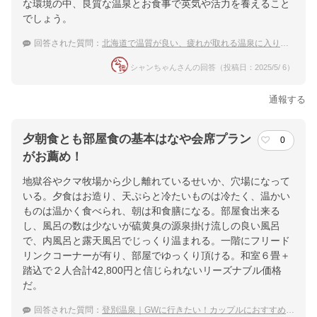
な環境の中、良質な温泉とお食事で英気や活力を養えること
でしょう。
回答された質問：
北海道で温質が良い、疲れが取れる温泉に入りたい。
シャンちゃんさんの回答（投稿日：2025/5/ 6）
通報する
夕朝食とも部屋食の基本はなや会席プラン
0
がお薦め！
地獄谷やクマ牧場から少し離れているせいか、穴場になって
いる。夕食はお造り、天ぷらと冷たいものは冷たく、温かい
ものは温かく食べられ、朝は和食膳になる。部屋食出来る
し、風呂の数は少ないが硫黄臭の源泉掛け流しの良い風呂
で、内風呂と露天風呂でじっくり温まれる。一階にフリード
リンクコーナーが有り、部屋でゆっくり頂ける。和室６畳＋
踏込で２人合計42,800円と信じられないリーズナブル価格
だ。
回答された質問：
登別温泉｜GWに行きたい！カップルにおすすめな穴場の宿は？