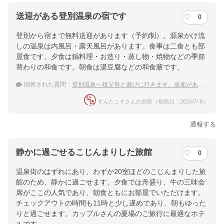
送迎がある登別温泉の宿です
0
登別から宿まで無料送迎があります（予約制）。源泉かけ流
しの温泉は内風呂・露天風呂があります。食事は二食とも部
屋食です。夕食は鍋料理・お造り・蒸し物・焼物などの季節
替わりの和食です。朝食は湯豆腐などの和食膳です。
回答された質問：
登別温泉へ祖父母と遊びに行きます。送迎がある宿はありますか
ずんたこすさんの回答（投稿日：2025/7/ 8）
通報する
静かに過ごせるこじんまりした旅館
0
温泉街のはずれにあり、わずか20室ほどのこじんまりした旅
館のため、静かに過ごせます。夕食では舟盛り、牛の三味会
席がここの人気であり、朝食ともにお部屋でいただけます。
チェックアウトの時間も11時と少し遅めであり、朝もゆった
りと過ごせます。カップルさんの夏場のご旅行に最適なホテ