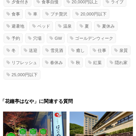
夕食付き
食事自慢
20,000円以上
ライブ
食事
車
プチ贅沢
20,000円以下
避暑地
ベッド
温泉
夏
夏休み
予約
穴場
GW
ゴールデンウィーク
冬
送迎
雪見酒
癒し
仕事
泉質
リフレッシュ
春休み
秋
紅葉
隠れ家
25,000円以下
「花鐘亭はなや」に関連する質問