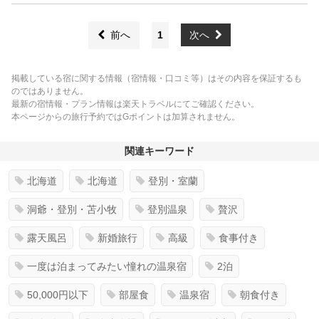
前へ
1
次へ
掲載している宿に関する情報（宿情報・口コミ等）はその内容を保証するも
のではありません。
最新の宿情報・プラン情報は楽天トラベルにてご確認ください。
本ページからの旅行予約ではGポイントは加算されません。
関連キーワード
北海道
北海道
登別・室蘭
洞爺・登別・苫小牧
登別温泉
贅沢
露天風呂
新婚旅行
高級
食事付き
一度は泊まってみたい憧れの温泉宿
2泊
50,000円以下
部屋食
温泉宿
朝食付き