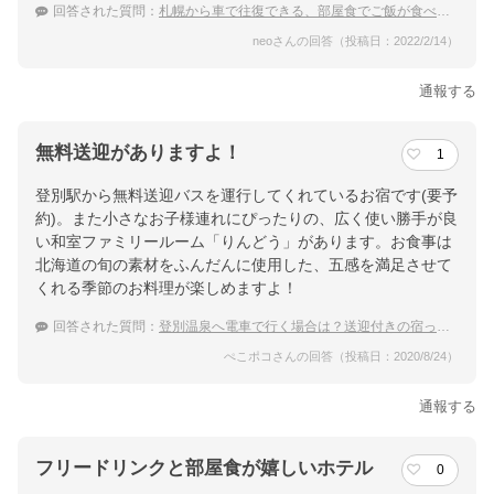
回答された質問：
札幌から車で往復できる、部屋食でご飯が食べられるちょっと高級な温泉宿
neoさんの回答（投稿日：2022/2/14）
通報する
無料送迎がありますよ！
1
登別駅から無料送迎バスを運行してくれているお宿です(要予
約)。また小さなお子様連れにぴったりの、広く使い勝手が良
い和室ファミリールーム「りんどう」があります。お食事は
北海道の旬の素材をふんだんに使用した、五感を満足させて
くれる季節のお料理が楽しめますよ！
回答された質問：
登別温泉へ電車で行く場合は？送迎付きの宿ってありますか？
ぺこポコさんの回答（投稿日：2020/8/24）
通報する
フリードリンクと部屋食が嬉しいホテル
0