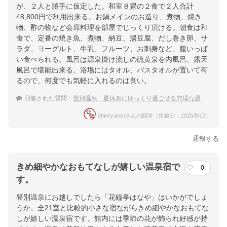
が、２人と勝手に仮定した。和室８畳の２食で２人合計
48,800円で利用出来る。お鍋メインのお造り、煮物、焼き
物、酢の物など会席料理を部屋でじっくり頂ける。朝食は和
食で、定番の焼き魚、煮物、納豆、湯豆腐、だし巻き卵、サ
ラダ、ヨーグルト、牛乳、フルーツ、お刺身など、腹いっぱ
い食べられる。風呂は源泉掛け流しの硫黄泉を内風呂、露天
風呂で堪能出来る。浴場にはタオル、バスタオルが置いて有
るので、何度でも気軽に入れるのは良い。
回答された質問：
登別温泉 夏休みにゆっくり過ごせる穴場な温泉宿のおすすめは？
Shinryukenさんの回答（投稿日：2025/8/12）
通報する
きめ細やかなおもてなしが嬉しい温泉宿で
0
す。
登別温泉にお越しでしたら「花鐘亭はなや」はいかがでしょ
うか。全21室と比較的小さな宿ながらきめ細やかなおもてな
しが嬉しい温泉宿です。館内には季節の花が飾られ好感が持