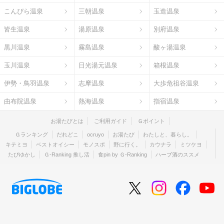
こんぴら温泉
三朝温泉
玉造温泉
皆生温泉
湯原温泉
別府温泉
黒川温泉
霧島温泉
酸ヶ湯温泉
玉川温泉
日光湯元温泉
箱根温泉
伊勢・鳥羽温泉
志摩温泉
大歩危祖谷温泉
由布院温泉
熱海温泉
指宿温泉
お湯たびとは
ご利用ガイド
Ｇポイント
Ｇランキング
だれどこ
ocruyo
お湯たび
わたしと、暮らし。
キテミヨ
ベストオイシー
モノスポ
野に行く。
カウナラ
ミツケヨ
たびゆかし
Ｇ-Ranking 推し活
食pin by Ｇ-Ranking
ハーブ酒のススメ