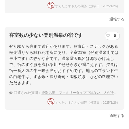
ずんたこすさんの回答（投稿日：2025/1/26）
通報する
客室数の少ない登別温泉の宿です
0
登別駅から宿まで送迎があります。飲食店・スナックがある
極楽通りから離れた場所にあり、全室21室（登別温泉街では
最小です）の静かな宿です。温泉露天風呂は源泉かけ流し
で、宿のすぐ脇を流れる川のせせらぎが聞こえます。夕食は
宿一番人気の牛三昧会席がおすすめです。地元のブランド牛
の白老牛は、すき鍋・握り寿司・陶板焼き、などの料理でい
ただきます。
回答された質問：
登別温泉 ファミリータイプではない、人が少ないカップル向けの穴場な温泉宿
ずんたこすさんの回答（投稿日：2025/1/26）
通報する