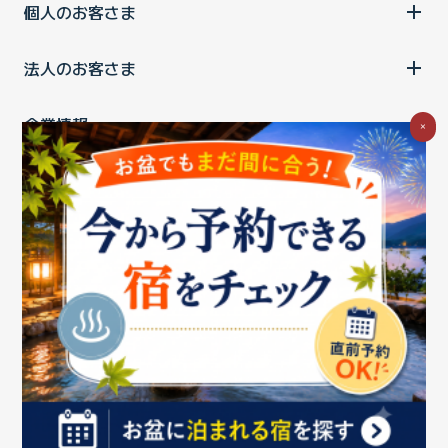
個人のお客さま
法人のお客さま
企業情報
×
ご利用中の方
お問い合わせ
消費税の表示
ウェブアクセシビリティの取り組み
個人情報保護ポリシー
プライバシーポータル
Cookieポリシー
特定商取引法に基づく表記
情報セキュリティ基本方針
商標について
BIGLOBEトップ
Copyright ©BIGLOBE Inc.
2026.
All rights reserved.