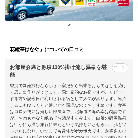
夕食
部屋、ダイニングルーム
チェックイン・チェックアウト時間
>
チェックイン
14:00(最終チェックイン：19:00)
チェックアウ
11:00
「花鐘亭はなや」についての口コミ
ト
お部屋会席と源泉100%掛け流し温泉を堪
1
交通アクセス
能
登別駅より無料送迎バス（要予約）。または登別温泉行きバス乗
登別で新婚旅行なら小さい宿だから出来るおもてなしを受け
車つつじ橋バス停（はなや前）下車。登別東インターから車で５
て思い出作りができます。隠れ家的なお宿ですが、リピート
分。
する方や記念日に利用される宿として人気があります。連泊
するにもゆっくりと過ごせる環境なのでおすすめです。食事
提供：楽天トラベル
はコロナ禍には嬉しい部屋食で、北海道の海の幸は勿論です
楽天トラベルで
が、お肉もかなり絶品でお酒がすすみます。白濁の硫黄温泉
はいかにも温泉旅行に来たという気持ちにさせられ、肌もツ
ホテル詳細を詳しく見る
ルツルになり、いつまでも身体がポカポカです。女将さんの
素晴らしい居心地の良い距離感の対応は記念しての旅行をワ