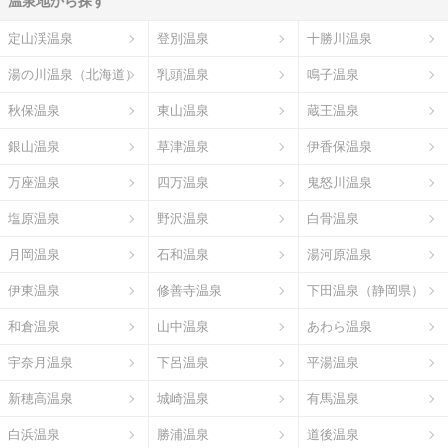
温泉地から探す
定山渓温泉
登別温泉
十勝川温泉
湯の川温泉（北海道）
乳頭温泉
鳴子温泉
秋保温泉
東山温泉
蔵王温泉
銀山温泉
草津温泉
伊香保温泉
万座温泉
四万温泉
鬼怒川温泉
塩原温泉
野沢温泉
白骨温泉
月岡温泉
石和温泉
湯河原温泉
伊東温泉
修善寺温泉
下田温泉（静岡県）
和倉温泉
山中温泉
あわら温泉
宇奈月温泉
下呂温泉
平湯温泉
新穂高温泉
城崎温泉
有馬温泉
白浜温泉
勝浦温泉
道後温泉