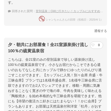
す。
回答された質問：
登別温泉｜GWに行きたい！カップルにおすすめな穴場の宿は？
シャンちゃんさんの回答（投稿日：2025/4/ 1）
通報する
夕・朝共にお部屋食！全21室源泉掛け流し
0
100％の硫黄温泉宿
こちらは、全21室のみの登別温泉で珍しい源泉掛け流し
100％の硫黄温泉宿です。小さなお宿だからこそできる心遣
いのおもてなしと共にカップルで静かにゆったりのんびり過
ごすことができます。【カップルに人気！別々会席 舟盛・牛
三昧会席】プランでは1名様舟盛会席、1名様牛三昧会席に舌
鼓できますのでお2人でシェアできます。移動・周囲に気兼
ねすることなく寛ぎの中で海の幸、牛肉を美味しく味わえる
「陶板焼き」を始め本格的な牛三昧会席を堪能できます。他
にも【待望の復活カニ好きにはたまらない！！かに会席】プ
ランもあります。お部屋は天然温泉付和洋室「牡丹」がおす