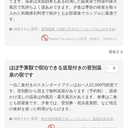
てます。温泉は美肌効果もある白濁した硫黄泉で内湯や露天
風呂で気持ちよく湯あみできます。夕食は季節の味覚を取り
入れた和風懐石料理で朝夕ともお部屋食でカップルに最適で
す。
回答された質問：
登別温泉｜GWに行きたい！カップルにおすすめな穴場の宿は？
Behind The Lineさんの回答（投稿日：2025/8/ 4）
通報する
ほぼ予算額で宿泊できる送迎付きの登別温
0
泉の宿です
一泊二食付きのスタンダードプランはお一人22,000円程度で
す。登別駅から宿まで無料送迎があります（予約制）。源泉
かけ流しの温泉は内風呂・露天風呂があります。食事は二食
とも部屋食です。夕食では、登別豚・前浜産真鱈、など地元
の食材を使った料理がならびます。
回答された質問：
冬の登別温泉でゆっくりしたい、送迎のある宿を紹介してほしい