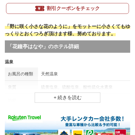
割引クーポンをチェック
「野に咲く小さな花のように」をモットーに小さくてもゆ
っくりとおくつろぎ頂けます様、努めております。
「花鐘亭はなや」のホテル詳細
温泉
お風呂の種類
天然温泉
泉質
硫黄塩泉、硫酸塩泉、酸性硫化水素泉
効能
関節痛、神経痛、皮膚病
食事場所
朝食
部屋、ダイニングルーム