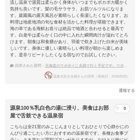
流し温泉で湯質は柔らかく身体がいつまでもポカポカ暖かく
気持ち良いです。髪の毛サラサラ、お肌ツルツルになりま
す。庭園風の露天風呂が素晴らしく長湯したくなります。お
料理は地産地消の旬な食材を活かした料理が堪能できます。
海の幸である海鮮お造りは絶品で地酒と合わせると最高で
す。白老牛は柔らかく口の中に入れた瞬間肉汁が溢れてとろ
けます。朝食は和食膳があり、羽釜で炊き上げた白米が美味
しいです。身体に優しい素晴らしい料理が朝から楽しめま
す。是非リピートしたくなる宿なのでお試しください。
回答された質問：
北海道のウポポイに夫婦で行く予定です。ウポポイ付近でおすすめの温泉宿を教えて下さい。
温泉大好き夫婦さんの回答（投稿日：2026/5/25）
通報する
源泉100％乳白色の湯に浸り、美食はお部
0
屋で舌鼓できる温泉宿
こちらは全21室のみこじんまりとしておひとりで心静かにの
んびり過ごしたい方におすすめの温泉宿です。各種お食事プ
ラン、さき楽など早割プランがありますが、おひとり旅にピ