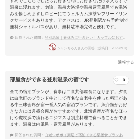
すめでこちらでしたらお好きな時にお好きなだけ水入らずで
温泉に浸れます。勿論、温泉大浴場や温泉露天風呂でも湯浴
みを愉しめますしロビーにてウェルカム抹茶やフリードリン
クサービスもあります。アクセスは、JR登別駅から予約制で
無料シャトルバスがあり、無料駐車場完備と便利です。
回答された質問：
登別温泉｜春休みに行きたい！カップルにおすすめな宿は？
シャンちゃんさんの回答（投稿日：2025/2/ 9）
通報する
部屋食ができる登別温泉の宿です
0
全ての宿泊プランが、食事は二食共部屋食になります。夕食
は白老町のブランド牛として有名な白老牛を使った料理があ
る牛三昧会席が宿一番人気の宿泊プランです。魚介類がお好
きな方には舟盛会席がおすすめです。北海道産が有名なほっ
けや虎杖浜で獲れるニジマスは別注料理で食べることができ
ます。温泉は内風呂・露天風呂があります。
回答された質問：
白老ウポポイ周辺で宿泊できる部屋食プランありの温泉宿