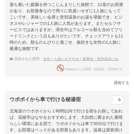
落ち着いた庭園を持つこじんまりした旅館で、21室のお部屋
があり、お部屋食なので周りに気遣いせずに1人旅にもって
こいです。美味しい会席と登別温泉のお湯を堪能でき、ビジ
ネスやレジャーでの1人旅に人気があります。またセルフサ
ービスではありますが、滞在中はアルコール類も含めてフリ
ードリンクという点もありがたいです。チェックアウトも11
時のため、朝ものんびりと過ごせ、旅好きな女性の1人旅に
最適な旅館です。
回答された質問：
女性一人旅におすすめ！避暑地・登別温泉にある源泉かけ流しの宿は？
hahataさんの回答（投稿日：2026/6/ 3）
通報する
ウポポイから車で行ける秘湯宿
0
北海道のウポポイから１時間以内で行ける宿をお探しであれ
ば、花鐘亭はなやをおすすめします。大自然に囲まれた素晴
らしい環境にある宿で、ウポポイからは車で30分位で行けま
す。お部屋はベッドがある部屋もあります。温泉は源泉掛け