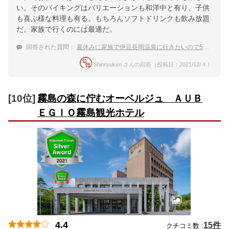
い。そのバイキングはバリエーションも和洋中と有り、子供
も喜ぶ様な料理も有る。もちろんソフトドリンクも飲み放題
だ。家族で行くのには最適だ。
回答された質問：
夏休みに家族で伊豆長岡温泉に行きたいので5人部屋があって食事はバイキングの宿を探してます。
Shinryuken さんの回答（投稿日：2021/12/ 4 ）
[10位]
霧島の森に佇むオーベルジュ ＡＵＢ
ＥＧＩＯ霧島観光ホテル
4.4
15件
クチコミ数 :