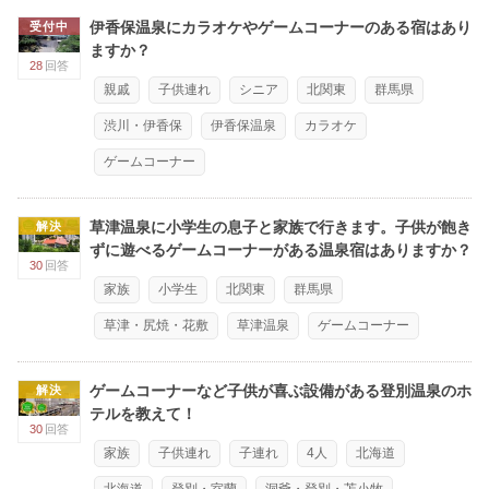
伊香保温泉にカラオケやゲームコーナーのある宿はあり
受付中
ますか？
28
回答
親戚
子供連れ
シニア
北関東
群馬県
渋川・伊香保
伊香保温泉
カラオケ
ゲームコーナー
草津温泉に小学生の息子と家族で行きます。子供が飽き
解決
ずに遊べるゲームコーナーがある温泉宿はありますか？
30
回答
家族
小学生
北関東
群馬県
草津・尻焼・花敷
草津温泉
ゲームコーナー
ゲームコーナーなど子供が喜ぶ設備がある登別温泉のホ
解決
テルを教えて！
30
回答
家族
子供連れ
子連れ
4人
北海道