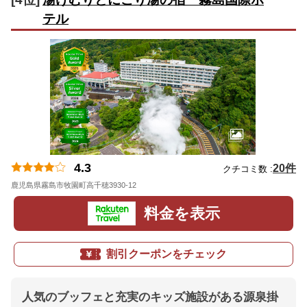
テル
4.3
20件
クチコミ数 :
鹿児島県霧島市牧園町高千穂3930-12
地図
料金を表示
割引クーポンをチェック
人気のブッフェと充実のキッズ施設がある源泉掛