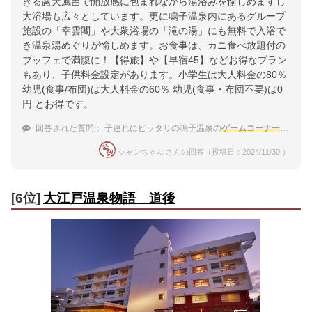
きる露天風呂で開放感に包まれながら湯浴みを愉しめますし
大浴場も広々としています。更に鳴子温泉内にあるグループ
施設の「幸雲閣」や大衆浴場の「滝の湯」にも無料で入浴で
き温泉湯めぐりが愉しめます。お食事は、カニ食べ放題付の
ブッフェで満腹に！【得旅】や【早宿45】などお得なプラン
もあり、子供料金設定があります。小学生は大人料金の80％
幼児(食事/布団)は大人料金の60％ 幼児(食事・布団不要)は0
円 とお得です。
回答された質問：
子連れにピッタリの鳴子温泉の
ゲームコーナー
が充実
シャンちゃん さんの回答（投稿日：2024/11/30 ）
[6位]
大江戸温泉物語 道後