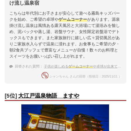
け流し温泉宿
こちらは年代別にお子さまが安心して遊べる霧島キッズパー
クを始め、ご希望の卓球や
ゲームコーナー
があります。源泉
掛け流し温泉は風情ある露天風呂と大浴場にて湯浴みを愉し
め、泥パックや蒸し湯、岩盤サウナ、女性限定岩盤浴でデト
ックスもできます。また家族旅行に嬉しい広々貸切風呂があ
りご家族水入らずで温泉に浸れます。お食事もご希望の夕・
朝2食共ブッフェで豊富なメニューが自慢！数々のお料理と
スイーツをお腹いっぱい召し上がれます。
回答された質問：
子供が楽しめる
ゲームコーナー
や卓球が出来て、食事がバイキングの霧島温泉の宿はありますか？
シャンちゃん さんの回答（投稿日：2025/11/11 ）
[5位]
大江戸温泉物語 ますや