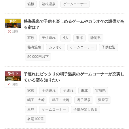
箱根
箱根温泉
ゲームコーナー
熱海温泉で子供も楽しめるゲームやカラオケの設備があ
解決
る宿は？
30
回答
家族
子供連れ
4人
東海
静岡県
熱海温泉
カラオケ
ゲームコーナー
子供歓迎
50,000円以下
子連れにピッタリの鳴子温泉のゲームコーナーが充実し
受付中
ている宿を知りたい
29
回答
家族
子供連れ
子連れ
東北
宮城県
鳴子・大崎
鳴子・大崎
鳴子温泉
温泉宿
卓球
ゲームコーナー
子供が楽しめる
名湯100選