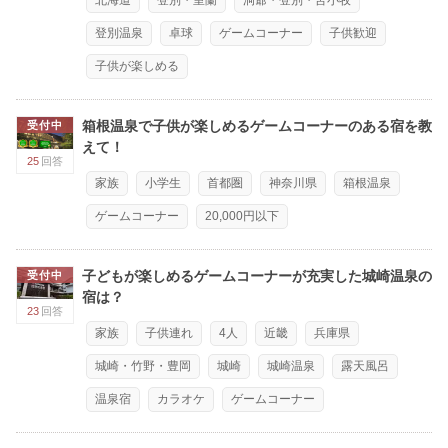
北海道
登別・室蘭
洞爺・登別・苫小牧
登別温泉
卓球
ゲームコーナー
子供歓迎
子供が楽しめる
箱根温泉で子供が楽しめるゲームコーナーのある宿を教
受付中
えて！
25
回答
家族
小学生
首都圏
神奈川県
箱根温泉
ゲームコーナー
20,000円以下
子どもが楽しめるゲームコーナーが充実した城崎温泉の
受付中
宿は？
23
回答
家族
子供連れ
4人
近畿
兵庫県
城崎・竹野・豊岡
城崎
城崎温泉
露天風呂
温泉宿
カラオケ
ゲームコーナー