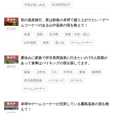
子供が楽しめる
10,000円以下
初の温泉旅行、夜は鉄板の卓球で盛り上がりたい！ゲー
受付中
ムコーナーのある山中温泉の宿を教えて！
17
回答
友達
北陸
石川県
加賀・小松・辰口
山中温泉
卓球
思い出
ゲームコーナー
夏休みに家族で伊豆長岡温泉に行きたいので5人部屋が
受付中
あって食事はバイキングの宿を探してます。
28
回答
家族
小学生
5人
中学生
東海
静岡県
伊豆長岡温泉
バイキング
カラオケ
ゲームコーナー
卓球やゲームコーナーが充実している霧島温泉の宿を教
受付中
えて！
24
回答