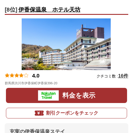
[8位]
伊香保温泉 ホテル天坊
4.0
16件
クチコミ数 :
群馬県渋川市伊香保町伊香保396-20
地図
料金を表示
割引クーポンをチェック
充実の伊香保温泉ステイ