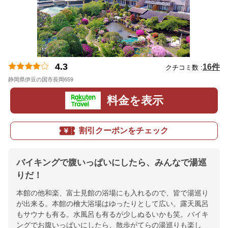
4.3
16件
クチコミ数 :
静岡県伊豆の国市長岡659
地図
料金を表示
割引クーポンをチェック
バイキングで腹いっぱいにしたら、みんなで湯巡
りだ！
本館の他和楽、富士見館の浴場にも入れるので、皆で湯巡り
が出来る。本館の檜大浴場はゆったりとして広い。露天風呂
もサウナも有る。水風呂も有るが少しぬるいかも笑。バイキ
ングでお腹いっぱいにしたら、散歩がてらの湯巡りも楽し