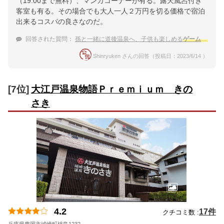
（19:00まで無料）、マンガコーナーが有る。露天風呂付き
客室も有る。その場合でも大人一人２万円を切る価格で宿泊
出来るコスパの良さなのだ。
回答された質問：
孫と一緒に道後温泉へ、子供も楽しめる
ゲームコーナー
Shinryuken さんの回答（投稿日：2023/6/14 ）
[7位]
大江戸温泉物語Ｐｒｅｍｉｕｍ きの
さき
4.2
17件
クチコミ数 :