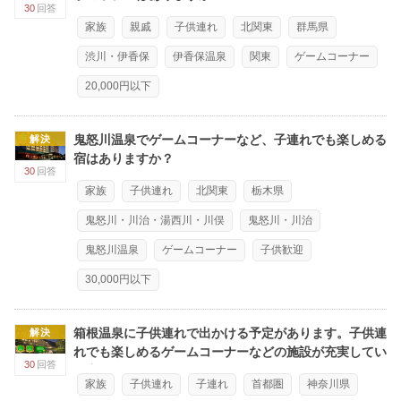
30
回答
家族
親戚
子供連れ
北関東
群馬県
渋川・伊香保
伊香保温泉
関東
ゲームコーナー
20,000円以下
鬼怒川温泉でゲームコーナーなど、子連れでも楽しめる
解決
宿はありますか？
30
回答
家族
子供連れ
北関東
栃木県
鬼怒川・川治・湯西川・川俣
鬼怒川・川治
鬼怒川温泉
ゲームコーナー
子供歓迎
30,000円以下
箱根温泉に子供連れで出かける予定があります。子供連
解決
れでも楽しめるゲームコーナーなどの施設が充実してい
30
回答
る宿はありますか？
家族
子供連れ
子連れ
首都圏
神奈川県