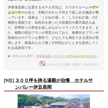
伊香保温泉に位置するホテル天坊は、カラオケルームや
ゲー
ムコーナー
があり、年配の方から子供まで楽しめる施設が整
っています。温泉は「こがねの湯」と「しろがねの湯」の2
種類を堪能でき、自然石を使った大岩風呂や露天風呂もあ
り、四季折々の景色を楽しみながらリラックスできます。ま
た、複数の宿泊プランが用意されており、食事付きプランや
団体向けのプランも豊富で、どなたでも満足できる滞在が実
現します。家族みんなで過ごす特別なひとときを提供してく
れる温泉宿です。
回答された質問：
伊香保温泉にカラオケや
ゲームコーナー
のある宿はありますか？
たけやん さんの回答（投稿日：2024/11/10 ）
[9位]
３００坪を誇る湯殿が自慢 ホテルサ
ンバレー伊豆長岡