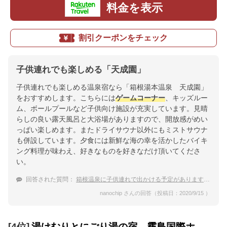
料金を表示
割引クーポンをチェック
子供連れでも楽しめる「天成園」
子供連れでも楽しめる温泉宿なら「箱根湯本温泉 天成園」
をおすすめします。こちらには
ゲームコーナー
、キッズルー
ム、ボールプールなど子供向け施設が充実しています。見晴
らしの良い露天風呂と大浴場がありますので、開放感がめい
っぱい楽しめます。またドライサウナ以外にもミストサウナ
も併設しています。夕食には新鮮な海の幸を活かしたバイキ
ング料理が味わえ、好きなものを好きなだけ頂いてくださ
い。
回答された質問：
箱根温泉に子供連れで出かける予定があります。子供連れでも楽しめる
nanochip さんの回答（投稿日：2020/9/15 ）
[4位]
湯けむりとにごり湯の宿 霧島国際ホ