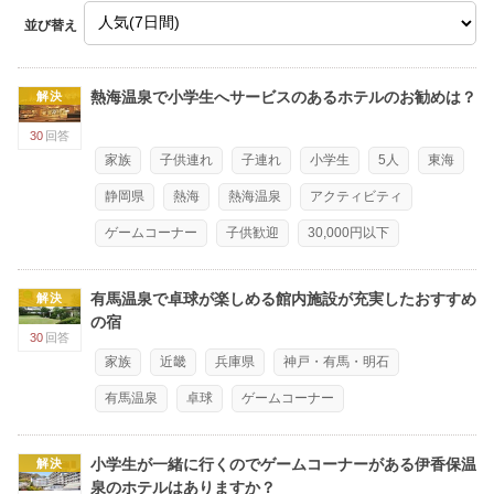
並び替え
熱海温泉で小学生へサービスのあるホテルのお勧めは？
解決
30
回答
家族
子供連れ
子連れ
小学生
5人
東海
静岡県
熱海
熱海温泉
アクティビティ
ゲームコーナー
子供歓迎
30,000円以下
有馬温泉で卓球が楽しめる館内施設が充実したおすすめ
解決
の宿
30
回答
家族
近畿
兵庫県
神戸・有馬・明石
有馬温泉
卓球
ゲームコーナー
小学生が一緒に行くのでゲームコーナーがある伊香保温
解決
泉のホテルはありますか？