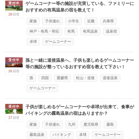
ゲームコーナー等の施設が充実している、ファミリーに
受付中
おすすめの有馬温泉の宿を教えて！
28
回答
家族
子供連れ
小学生
近畿
兵庫県
神戸・有馬・明石
有馬
有馬温泉
温泉宿
卓球
ゲームコーナー
孫と一緒に道後温泉へ、子供も楽しめるゲームコーナー
受付中
等の施設が整っているおすすめ宿を教えて下さい！
26
回答
孫
四国
愛媛県
松山・道後
道後温泉
ゲームコーナー
子供が楽しめるゲームコーナーや卓球が出来て、食事が
受付中
バイキングの霧島温泉の宿はありますか？
27
回答
家族
子供連れ
九州
鹿児島県
霧島
霧島温泉
バイキング
卓球
ゲームコーナー