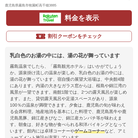
鹿児島県霧島市牧園町高千穂3885
地図
料金を表示
割引クーポンをチェック
乳白色のお湯の中には、湯の花が舞っています
霧島温泉でしたら、「霧島観光ホテル」はいかがでしょう
か。源泉掛け流しの温泉が楽しめ、乳白色のお湯の中には、
湯の花が舞っています。宿自慢の展望大浴場は、中央館4階
にあります。内湯の大きなガラス窓からは、桜島や錦江湾の
風景が一望できます。南館1階では、2つの露天風呂が楽しめ
ます。また、貸切露天風呂や足湯スペースがあり、源泉
100％の温泉が満喫できます。夕食は、鹿児島の旬が味わえ
る会席料理。地産地消を基本にした料理で、鹿児島黒牛や鹿
児島黒豚、錦江産きびなご、錦江産カンパチ等が味わえま
す。朝食は、好きな物が食べられる和洋バイキングとなって
います。館内には卓球コーナーや
ゲームコーナー
など、アミ
ューズメント施設が充実しています。