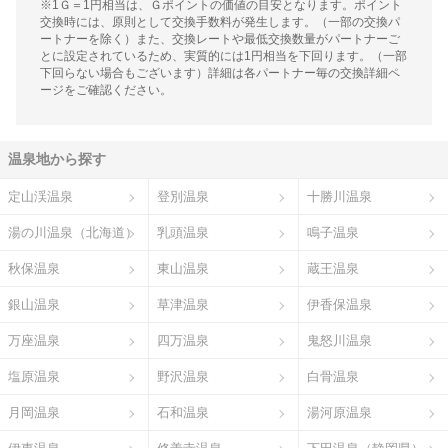
※1Ｇ＝1円相当は、Ｇポイントの価値の目安となります。ポイント
交換時には、原則として交換手数料が発生します。（一部の交換パ
ートナーを除く）また、交換レートや最低交換数量がパートナーご
とに設定されているため、実質的には1円相当を下回ります。（一部
下回らない場合もございます）詳細は各パートナー毎の交換詳細ペ
ージをご確認ください。
温泉地から探す
定山渓温泉
登別温泉
十勝川温泉
湯の川温泉（北海道）
乳頭温泉
鳴子温泉
秋保温泉
東山温泉
蔵王温泉
銀山温泉
草津温泉
伊香保温泉
万座温泉
四万温泉
鬼怒川温泉
塩原温泉
野沢温泉
白骨温泉
月岡温泉
石和温泉
湯河原温泉