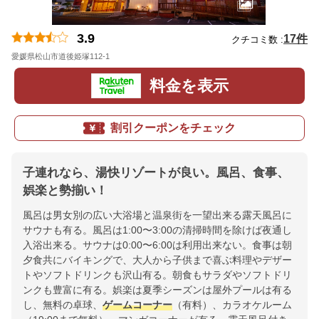
3.9
17件
クチコミ数 :
愛媛県松山市道後姫塚112-1
地図
料金を表示
割引クーポンをチェック
子連れなら、湯快リゾートが良い。風呂、食事、
娯楽と勢揃い！
風呂は男女別の広い大浴場と温泉街を一望出来る露天風呂に
サウナも有る。風呂は1:00〜3:00の清掃時間を除けば夜通し
入浴出来る。サウナは0:00〜6:00は利用出来ない。食事は朝
夕食共にバイキングで、大人から子供まで喜ぶ料理やデザー
トやソフトドリンクも沢山有る。朝食もサラダやソフトドリ
ンクも豊富に有る。娯楽は夏季シーズンは屋外プールは有る
し、無料の卓球、
ゲームコーナー
（有料）、カラオケルーム