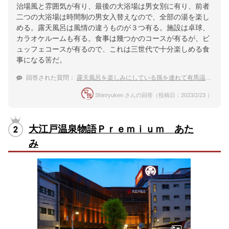
治場風と雰囲気が有り、最後の大浴場は男女別に有り、前者
二つの大浴場は時間制の男女入替えなので、全部の湯を楽し
める。露天風呂は風情の違うものが３つ有る。施設は卓球、
カラオケルームも有る。食事は幾つかのコースが有るが、ビ
ュッフェコースが有るので、これは三世代で十分楽しめる食
事になる筈だ。
回答された質問：
露天風呂を楽しみにしている孫を連れて有馬温泉に行きます。おすすめの宿を教えて下さい。
Shinryuken さんの回答（投稿日：2023/2/23 ）
大江戸温泉物語Ｐｒｅｍｉｕｍ あた
み