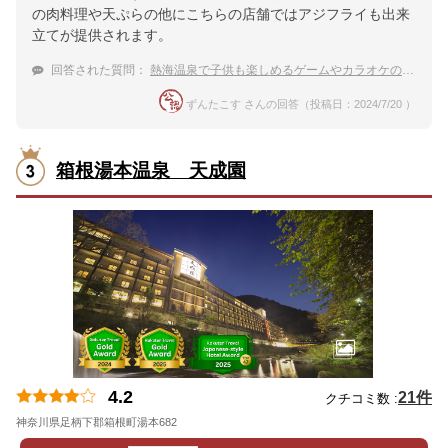
の肉料理や天ぷらの他にこちらの店舗ではアジフライも出来
立てが提供されます。
回答された質問：
熱海温泉で子供も楽しめるゲームやカラオケの設備がある宿は？
ずんたこす さんの回答（投稿日：2024/7/20 ）
箱根湯本温泉 天成園
4.2
21件
クチコミ数 :
神奈川県足柄下郡箱根町湯本682
地図