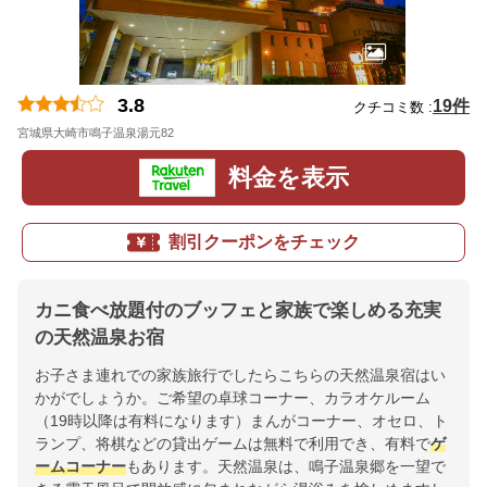
3.8
19件
クチコミ数 :
宮城県大崎市鳴子温泉湯元82
地図
料金を表示
割引クーポンをチェック
カニ食べ放題付のブッフェと家族で楽しめる充実
の天然温泉お宿
お子さま連れでの家族旅行でしたらこちらの天然温泉宿はい
かがでしょうか。ご希望の卓球コーナー、カラオケルーム
（19時以降は有料になります）まんがコーナー、オセロ、ト
ランプ、将棋などの貸出ゲームは無料で利用でき、有料で
ゲ
ームコーナー
もあります。天然温泉は、鳴子温泉郷を一望で