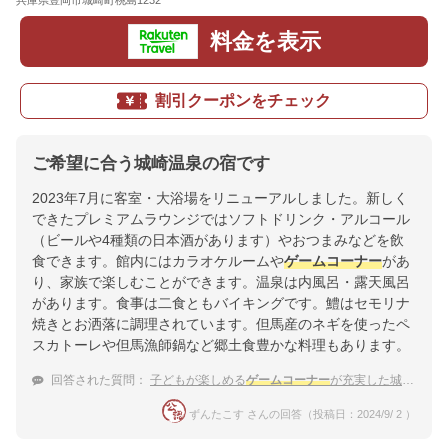
兵庫県豊岡市城崎町桃島1232
地図
料金を表示
割引クーポンをチェック
ご希望に合う城崎温泉の宿です
2023年7月に客室・大浴場をリニューアルしました。新しく
できたプレミアムラウンジではソフトドリンク・アルコール
（ビールや4種類の日本酒があります）やおつまみなどを飲
食できます。館内にはカラオケルームや
ゲームコーナー
があ
り、家族で楽しむことができます。温泉は内風呂・露天風呂
があります。食事は二食ともバイキングです。鱧はセモリナ
焼きとお洒落に調理されています。但馬産のネギを使ったペ
スカトーレや但馬漁師鍋など郷土食豊かな料理もあります。
回答された質問：
子どもが楽しめる
ゲームコーナー
が充実した城崎温泉の宿は？
ずんたこす さんの回答（投稿日：2024/9/ 2 ）