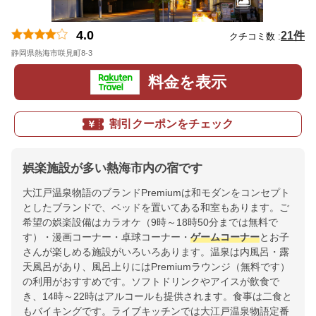
4.0
21件
クチコミ数 :
静岡県熱海市咲見町8-3
地図
料金を表示
割引クーポンをチェック
娯楽施設が多い熱海市内の宿です
大江戸温泉物語のブランドPremiumは和モダンをコンセプト
としたブランドで、ベッドを置いてある和室もあります。ご
希望の娯楽設備はカラオケ（9時～18時50分までは無料で
す）・漫画コーナー・卓球コーナー・
ゲームコーナー
とお子
さんが楽しめる施設がいろいろあります。温泉は内風呂・露
天風呂があり、風呂上りにはPremiumラウンジ（無料です）
の利用がおすすめです。ソフトドリンクやアイスが飲食で
き、14時～22時はアルコールも提供されます。食事は二食と
もバイキングです。ライブキッチンでは大江戸温泉物語定番