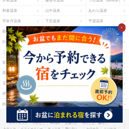
伊東温泉
修善寺温泉
下田温泉（静岡県）
和倉温泉
山中温泉
あわら温泉
宇奈月温泉
下呂温泉
平湯温泉
×
新穂高温泉
城崎温泉
有馬温泉
白浜温泉
勝浦温泉
道後温泉
こんぴら温泉
三朝温泉
玉造温泉
皆生温泉
湯原温泉
別府温泉
黒川温泉
霧島温泉
酸ヶ湯温泉
玉川温泉
日光湯元温泉
箱根温泉
伊勢・鳥羽温泉
志摩温泉
大歩危祖谷温泉
由布院温泉
熱海温泉
指宿温泉
お湯たびとは
ご利用ガイド
Ｇポイント
Ｇランキング
だれどこ
ocruyo
お湯たび
わたしと、暮らし。
キテミヨ
ベストオイシー
モノスポ
野に行く。
カウナラ
ミツケヨ