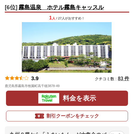
[6位]
霧島温泉 ホテル霧島キャッスル
1
人
/ 27人
が
おすすめ！
3.9
83 件
クチコミ数 :
鹿児島県霧島市牧園町高千穂3878-49
地図
料金を表示
割引クーポンをチェック