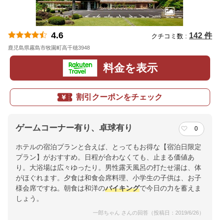
4.6
142 件
クチコミ数 :
鹿児島県霧島市牧園町高千穂3948
地図
料金を表示
割引クーポンをチェック
ゲームコーナー有り、卓球有り
0
ホテルの宿泊プランと合えば、とってもお得な【宿泊日限定
プラン】がおすすめ。日程が合わなくても、止まる価値あ
り。大浴場は広々ゆったり。男性露天風呂の打たせ湯は、体
がほぐれます。夕食は和食会席料理、小学生の子供は、お子
様会席ですね。朝食は和洋の
バイキング
で今日の力を蓄えま
しょう。
一郎ちゃん さんの回答（投稿日：2019/6/26）