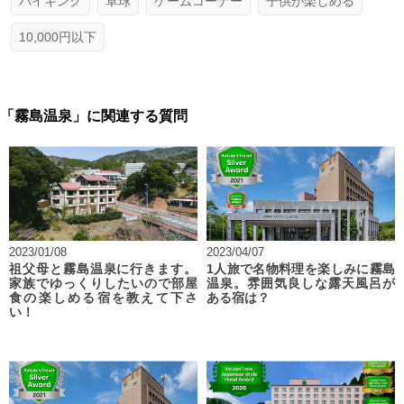
バイキング
卓球
ゲームコーナー
子供が楽しめる
10,000円以下
「霧島温泉」に関連する質問
2023/01/08
2023/04/07
祖父母と霧島温泉に行きます。
1人旅で名物料理を楽しみに霧島
家族でゆっくりしたいので部屋
温泉。雰囲気良しな露天風呂が
食の楽しめる宿を教えて下さ
ある宿は？
い！