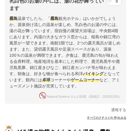
乳白色のお湯の中には、湯の花が舞ってい
0
ます
霧島
温泉でしたら、「
霧島
観光ホテル」はいかがでしょう
か。源泉掛け流しの温泉が楽しめ、乳白色のお湯の中には、
湯の花が舞っています。宿自慢の展望大浴場は、中央館4階
にあります。内湯の大きなガラス窓からは、桜島や錦江湾の
風景が一望できます。南館1階では、2つの露天風呂が楽しめ
ます。また、貸切露天風呂や足湯スペースがあり、源泉
100％の温泉が満喫できます。夕食は、鹿児島の旬が味わえ
る会席料理。地産地消を基本にした料理で、鹿児島黒牛や鹿
児島黒豚、錦江産きびなご、錦江産カンパチ等が味わえま
す。朝食は、好きな物が食べられる和洋
バイキング
となって
います。館内には
卓球
コーナーや
ゲームコーナー
など、アミ
ューズメント施設が充実しています。
Natural Science さんの回答（投稿日：2020/12/26）
通報する
すべてのクチコミ(5 件)をみる