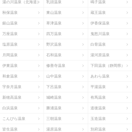
湯の川温泉（北海道）
乳頭温泉
鳴子温泉
秋保温泉
東山温泉
蔵王温泉
銀山温泉
草津温泉
伊香保温泉
万座温泉
四万温泉
鬼怒川温泉
塩原温泉
野沢温泉
白骨温泉
月岡温泉
石和温泉
湯河原温泉
伊東温泉
修善寺温泉
下田温泉（静岡県）
和倉温泉
山中温泉
あわら温泉
宇奈月温泉
下呂温泉
平湯温泉
新穂高温泉
城崎温泉
有馬温泉
白浜温泉
勝浦温泉
道後温泉
こんぴら温泉
三朝温泉
玉造温泉
皆生温泉
湯原温泉
別府温泉