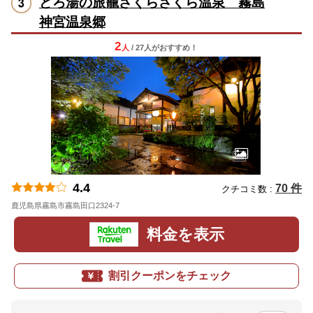
どろ湯の旅籠さくらさくら温泉 霧島
神宮温泉郷
2
人
/ 27人
が
おすすめ！
4.4
70 件
クチコミ数 :
鹿児島県霧島市霧島田口2324-7
地図
料金を表示
割引クーポンをチェック