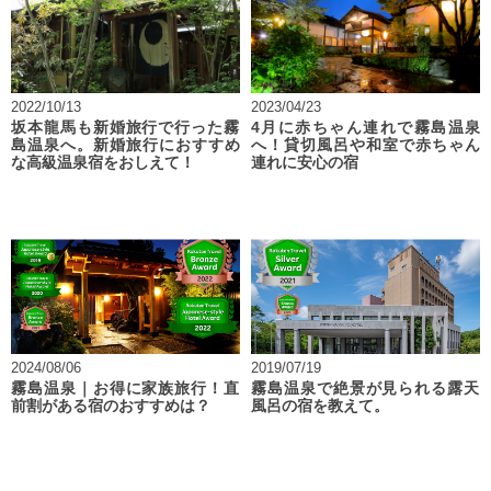
2022/10/13
2023/04/23
坂本龍馬も新婚旅行で行った霧
4月に赤ちゃん連れで霧島温泉
島温泉へ。新婚旅行におすすめ
へ！貸切風呂や和室で赤ちゃん
な高級温泉宿をおしえて！
連れに安心の宿
2024/08/06
2019/07/19
霧島温泉｜お得に家族旅行！直
霧島温泉で絶景が見られる露天
前割がある宿のおすすめは？
風呂の宿を教えて。