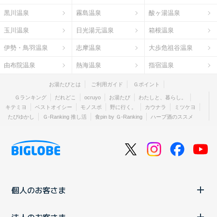
黒川温泉
霧島温泉
酸ヶ湯温泉
玉川温泉
日光湯元温泉
箱根温泉
伊勢・鳥羽温泉
志摩温泉
大歩危祖谷温泉
由布院温泉
熱海温泉
指宿温泉
お湯たびとは
ご利用ガイド
Ｇポイント
Ｇランキング
だれどこ
ocruyo
お湯たび
わたしと、暮らし。
キテミヨ
ベストオイシー
モノスポ
野に行く。
カウナラ
ミツケヨ
たびゆかし
Ｇ-Ranking 推し活
食pin by Ｇ-Ranking
ハーブ酒のススメ
個人のお客さま
法人のお客さま