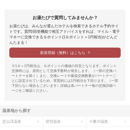
お湯たびで質問してみませんか？
お湯たびは、みんなが選んだホテルを検索できるホテル予約サイ
トです。質問/回答機能で相互アドバイスをすれば、マイル・電子
マネーに交換できるＧポイント(1Ｇポイント＝1円相当)がどんど
んたまる！
新規登録（無料）はこちら
※1Ｇ＝1円相当は、Ｇポイントの価値の目安となります。ポイント
交換時には、原則として交換手数料が発生します。（一部の交換パ
ートナーを除く）また、交換レートや最低交換数量がパートナーご
とに設定されているため、実質的には1円相当を下回ります。（一部
下回らない場合もございます）詳細は各パートナー毎の交換詳細ペ
ージをご確認ください。
温泉地から探す
定山渓温泉
登別温泉
十勝川温泉