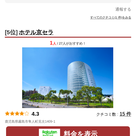
通報する
すべてのクチコミ(1 件)をみる
[5位]
ホテル京セラ
1
人
/ 27人
が
おすすめ！
4.3
15 件
クチコミ数 :
鹿児島県霧島市隼人町見次1409-1
地図
料金を表示