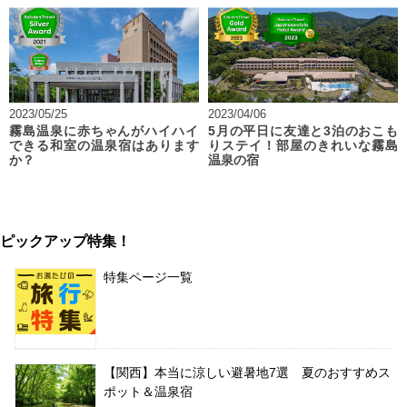
2023/05/25
2023/04/06
霧島温泉に赤ちゃんがハイハイ
5月の平日に友達と3泊のおこも
できる和室の温泉宿はあります
りステイ！部屋のきれいな霧島
か？
温泉の宿
ピックアップ特集！
特集ページ一覧
【関西】本当に涼しい避暑地7選 夏のおすすめス
ポット＆温泉宿