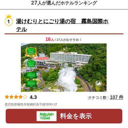
27
人が選んだホテルランキング
湯けむりとにごり湯の宿 霧島国際ホ
テル
16
人
/ 27人
が
おすすめ！
4.3
107 件
クチコミ数 :
鹿児島県霧島市牧園町高千穂3930-12
地図
料金を表示