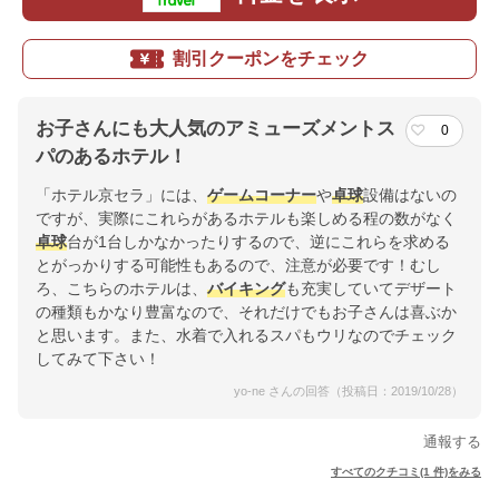
割引クーポンをチェック
お子さんにも大人気のアミューズメントス
0
パのあるホテル！
「ホテル京セラ」には、
ゲームコーナー
や
卓球
設備はないの
ですが、実際にこれらがあるホテルも楽しめる程の数がなく
卓球
台が1台しかなかったりするので、逆にこれらを求める
とがっかりする可能性もあるので、注意が必要です！むし
ろ、こちらのホテルは、
バイキング
も充実していてデザート
の種類もかなり豊富なので、それだけでもお子さんは喜ぶか
と思います。また、水着で入れるスパもウリなのでチェック
してみて下さい！
yo-ne さんの回答（投稿日：2019/10/28）
通報する
すべてのクチコミ(1 件)をみる