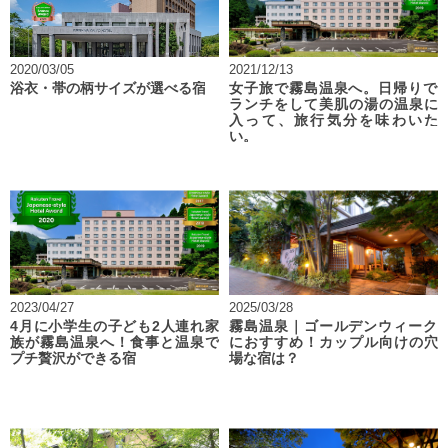
2020/03/05
2021/12/13
浴衣・帯の柄サイズが選べる宿
女子旅で霧島温泉へ。日帰りで
ランチをして美肌の湯の温泉に
入って、旅行気分を味わいた
い。
2023/04/27
2025/03/28
4月に小学生の子ども2人連れ家
霧島温泉｜ゴールデンウィーク
族が霧島温泉へ！食事と温泉で
におすすめ！カップル向けの穴
プチ贅沢ができる宿
場な宿は？