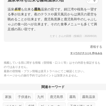
温泉卓球も出来る霧島温泉の宿
0
温泉
卓球
も出来る
霧島
温泉の宿です。錦江湾や桜島を一望す
る事が出来ます。夜のテラスや露天風呂からは満天の星空を
眺めることが出来ます。鹿児島黒豚と鹿児島和牛のしゃぶし
ゃぶの食べ比べが出来ます。そのた食事メニューも多くて満
足感の高い宿です。
たすく さんの回答（投稿日：2020/9/18）
通報する
すべてのクチコミ(1 件)をみる
掲載している宿に関する情報（宿情報・口コミ等）はその内容を保証するも
のではありません。
最新の宿情報・プラン情報は楽天トラベルにてご確認ください。
本ページからの旅行予約ではGポイントは加算されません。
関連キーワード
家族
子供連れ
九州
鹿児島県
霧島
霧島温泉