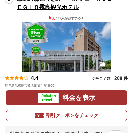
ＥＧＩＯ霧島観光ホテル
5
人
/ 27人
が
おすすめ！
4.4
200 件
クチコミ数 :
鹿児島県霧島市牧園町高千穂3885
地図
料金を表示
割引クーポンをチェック