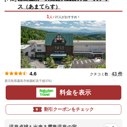
ス（あまてらす）
1
人
/ 27人
が
おすすめ！
4.6
43 件
クチコミ数 :
鹿児島県霧島市牧園町高千穂3761
地図
料金を表示
割引クーポンをチェック