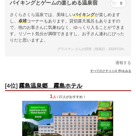
バイキングとゲームの楽しめる温泉宿
0
さくらさくら温泉では、美味しい
バイキング
が楽しめます
し、
卓球
コーナーもあります。貸切露天風呂もありますの
で、他のお客さんに気兼ねなく、ゆっくり入ることができま
す。リゾート気分が満喫できますし、お子さん連れにぴった
りだと思いますよ。
グラスマン さんの回答（投稿日：2020/7/24）
通報する
すべてのクチコミ(2 件)をみる
[4位]
霧島温泉郷 霧島ホテル
1
人
/ 27人
が
おすすめ！