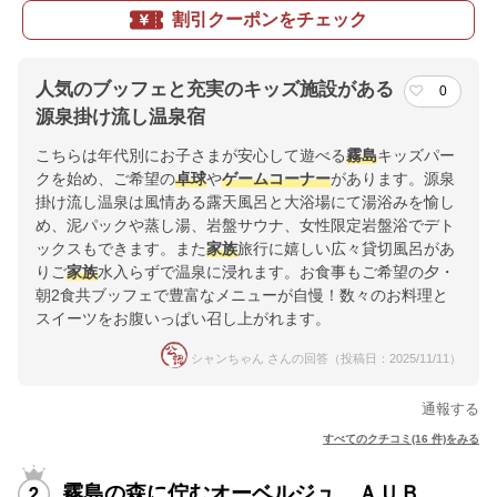
割引クーポンをチェック
人気のブッフェと充実のキッズ施設がある
0
源泉掛け流し温泉宿
こちらは年代別にお子さまが安心して遊べる
霧島
キッズパー
クを始め、ご希望の
卓球
や
ゲームコーナー
があります。源泉
掛け流し温泉は風情ある露天風呂と大浴場にて湯浴みを愉し
め、泥パックや蒸し湯、岩盤サウナ、女性限定岩盤浴でデト
ックスもできます。また
家族
旅行に嬉しい広々貸切風呂があ
りご
家族
水入らずで温泉に浸れます。お食事もご希望の夕・
朝2食共ブッフェで豊富なメニューが自慢！数々のお料理と
スイーツをお腹いっぱい召し上がれます。
シャンちゃん さんの回答（投稿日：2025/11/11）
通報する
すべてのクチコミ(16 件)をみる
霧島の森に佇むオーベルジュ ＡＵＢ