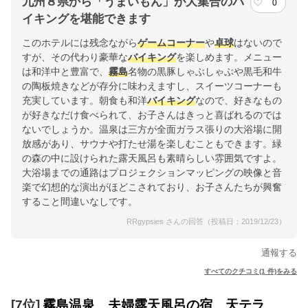
九州８県から「うまいもん」が大集合のバ
0
イキングを堪能できます
このホテルには残念ながら
ゲームコーナー
や
卓球
はないので
すが、その代わり豪華な
バイキング
を楽しめます。メニュー
は和洋中と豊富で、
霧島
名物の黒豚しゃぶしゃぶや黒毛和牛
の陶板焼きなどが存分に味わえますし、スイーツコーナーも
充実しています。朝食も和洋
バイキング
なので、好きなもの
が好きなだけ食べられて、お子さんはきっと喜ばれるのでは
ないでしょうか。温泉は三方が全面ガラス張りの大浴場に開
放感があり、サウナや打たせ湯を楽しむこともできます。緑
の森の中に設けられた露天風呂も素晴らしい雰囲気ですよ。
大浴場までの通路はプロジェクションマッピングの映像と音
楽で幻想的な演出がほどこされており、お子さんたちが興奮
すること間違いなしです。
RRgypsies さんの回答（投稿日：2019/12/23）
通報する
すべてのクチコミ(1 件)をみる
[7位]
霧島温泉 夫婦露天風呂の宿 天テラ