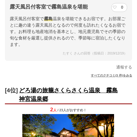
露天風呂付客室で霧島温泉を堪能
0
露天風呂付客室で
霧島
温泉を堪能できるお宿です。お部屋ご
とに趣の違う露天風呂となるので何度も訪れたくなるお宿で
す。お料理も地産地消を基本とし、地元鹿児島でその季節の
旬な食材を厳選し提供されるので、季節毎に宿泊したくなり
ます。
たすく さんの回答（投稿日：2019/12/19）
通報する
すべてのクチコミ(3 件)をみる
[4位]
どろ湯の旅籠さくらさくら温泉 霧島
神宮温泉郷
2
人
/ 23人
が
おすすめ！