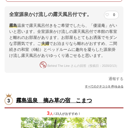
全室源泉かけ流しの露天風呂付です。
0
霧島
温泉で露天風呂付きをご希望でしたら、「優湯庵」がい
いと思います。全室源泉かけ流しの露天風呂付で本館の客室
と離れのお部屋があります。お部屋もとてもお洒落でモダン
な雰囲気です。ご
夫婦
でお泊まりなら離れがおすすめ、二間
続きの和室（6帖）とベッドルームに趣向を凝らした源泉掛
け流し露天風呂がありゆっくり過ごせると思います。
Behind The Line さんの回答（投稿日：2020/2/13）
通報する
すべてのクチコミ(3 件)をみる
霧島温泉 摘み草の宿 こまつ
3
人
/ 23人
が
おすすめ！