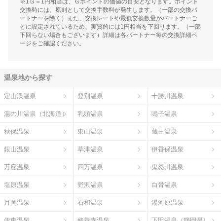
※1Ｇ＝1円相当は、Ｇポイントの価値の目安となります。ポイント
交換時には、原則として交換手数料が発生します。（一部の交換パ
ートナーを除く）また、交換レートや最低交換数量がパートナーご
とに設定されているため、実質的には1円相当を下回ります。（一部
下回らない場合もございます）詳細は各パートナー毎の交換詳細ペ
ージをご確認ください。
温泉地から探す
定山渓温泉
登別温泉
十勝川温泉
湯の川温泉（北海道）
乳頭温泉
鳴子温泉
秋保温泉
東山温泉
蔵王温泉
銀山温泉
草津温泉
伊香保温泉
万座温泉
四万温泉
鬼怒川温泉
塩原温泉
野沢温泉
白骨温泉
月岡温泉
石和温泉
湯河原温泉
伊東温泉
修善寺温泉
下田温泉（静岡県）