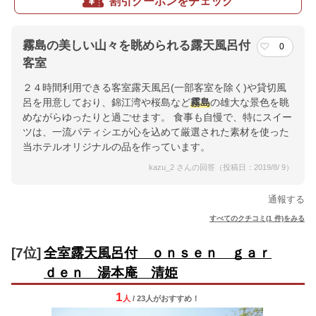
割引クーポンをチェック
霧島の美しい山々を眺められる露天風呂付
0
客室
２４時間利用できる客室露天風呂(一部客室を除く)や貸切風
呂を用意しており、錦江湾や桜島など
霧島
の雄大な景色を眺
めながらゆったりと過ごせます。 食事も自慢で、特にスイー
ツは、一流パティシエが心を込めて厳選された素材を使った
当ホテルオリジナルの品を作っています。
kazu_2 さんの回答（投稿日：2019/8/ 9）
通報する
すべてのクチコミ(1 件)をみる
[7位]
全室露天風呂付 ｏｎｓｅｎ ｇａｒ
ｄｅｎ 湯本庵 清姫
1
人
/ 23人
が
おすすめ！