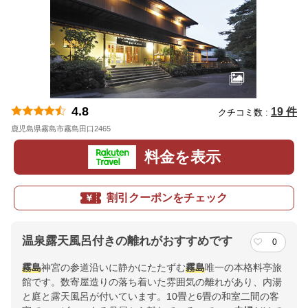
4.8
19 件
クチコミ数 :
鹿児島県霧島市霧島田口2465
地図
料金を表示
割引クーポンをチェック
温泉露天風呂付きの離れがおすすめです
0
霧島
神宮の参道沿いに静かにたたずむ
霧島
唯一の本格料亭旅
館です。数寄屋造りの落ち着いた雰囲気の離れがあり、内湯
と庭と露天風呂が付いています。10畳と6畳の和室二間の客