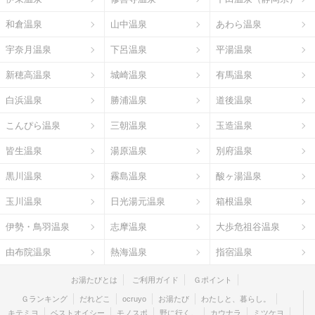
和倉温泉
山中温泉
あわら温泉
宇奈月温泉
下呂温泉
平湯温泉
新穂高温泉
城崎温泉
有馬温泉
白浜温泉
勝浦温泉
道後温泉
こんぴら温泉
三朝温泉
玉造温泉
皆生温泉
湯原温泉
別府温泉
黒川温泉
霧島温泉
酸ヶ湯温泉
玉川温泉
日光湯元温泉
箱根温泉
伊勢・鳥羽温泉
志摩温泉
大歩危祖谷温泉
由布院温泉
熱海温泉
指宿温泉
お湯たびとは
ご利用ガイド
Ｇポイント
Ｇランキング
だれどこ
ocruyo
お湯たび
わたしと、暮らし。
キテミヨ
ベストオイシー
モノスポ
野に行く。
カウナラ
ミツケヨ