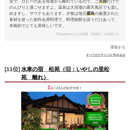
室で、ロビーのある母屋から離れているので、ご
夫婦
だけで
のんびりと過ごせますよ。温泉は大浴場の露天風呂でも楽し
めますし、サウナもあります。夕食は地元
霧島
の厳選された
食材を使った創作会席料理で、料理旅館を謳うだけあって、
本格的でとても美味しいです。
RRgypsies さんの回答（投稿日：2020/2/ 2）
通報する
すべてのクチコミ(1 件)をみる
[11位]
水車の宿 松苑（旧：いやしの里松
苑 離れ）
1
人
/ 23人
が
おすすめ！