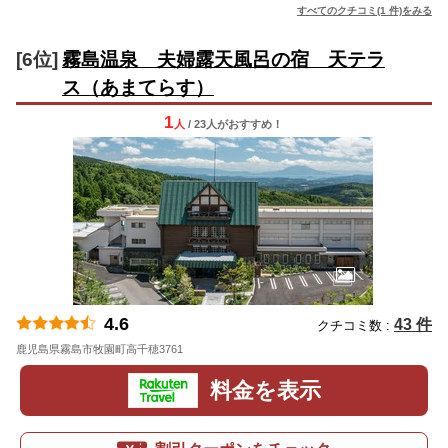
すべてのクチコミ(1 件)をみる
[6位]
霧島温泉 夫婦露天風呂の宿 天テラ
ス（あまてらす）
1
人
/ 23人
が
おすすめ！
4.6
43 件
クチコミ数 :
鹿児島県霧島市牧園町高千穂3761
地図
料金を表示