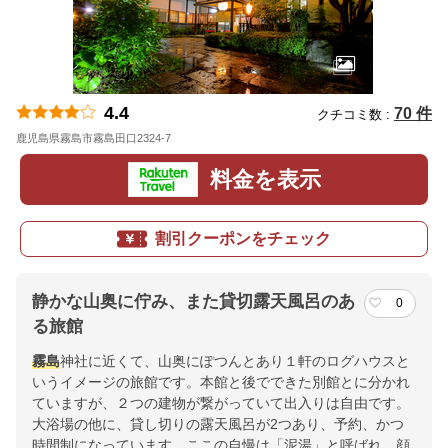
4.4
70 件
クチコミ数 :
鹿児島県霧島市霧島田口2324-7
地図
料金を表示
割引クーポンをチェック
静かな山奥に佇み、また貸切露天風呂のあ
0
る旅館
霧島
神社に近くて、山奥にぽつんとあり１軒のログハウスと
いうイメージの旅館です。本館と後でできた別館とに分かれ
ていますが、２つの建物が繋がっていて出入りは自由です。
大浴場の他に、貸し切りの露天風呂が2つあり、予約、かつ
時間制になっています。ここの自慢は「泥湯」と呼ばれ、顔