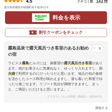
4.5
143 件
クチコミ数 :
鹿児島県霧島市牧園町高千穂3812-6
地図
料金を表示
割引クーポンをチェック
霧島温泉で露天風呂つき客室のあるお勧め
0
の宿
ラビスタ
霧島
ヒルズには、御要望の
露天風呂付き客室
があり
ます。他のお客さんに気兼ねなく、ゆっくり入れますし、御
夫婦
で利用するのにぴったりだと思います。地元の旬の食材
を活かしたコース料理が味わえますし、落ち着いた和室でゆ
ったり過ごせます。リゾート気分が満喫できますし、きっ
と、ご満足いただけると思いますよ。。
グラスマン さんの回答（投稿日：2020/4/13）
通報する