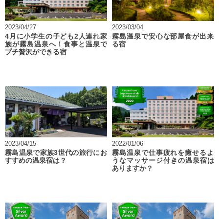
2023/04/27
2023/03/04
4月に小学生の子ども2人連れ家
霧島温泉で安心な部屋食が出来
族が霧島温泉へ！食事と温泉で
る宿
プチ贅沢ができる宿
2023/04/15
2022/01/06
霧島温泉で家族3世代の旅行にお
霧島温泉で仕事疲れを癒せるよ
すすめの温泉宿は？
うなマッサージ付きの温泉宿は
ありますか？