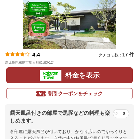
4.4
17 件
クチコミ数 :
鹿児島県霧島市隼人町姫城3-124
地図
料金を表示
割引クーポンをチェック
露天風呂付きの部屋で黒豚などの料理も楽
0
しめます。
各部屋に露天風呂が付いており、かなり広いのでゆっくりと
入ることができます。自然の中のお風呂で凄くリラックスす