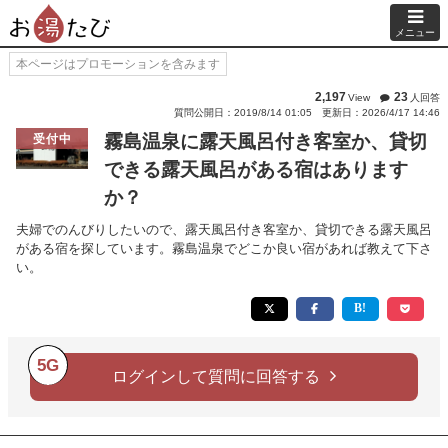
メニュー
本ページはプロモーションを含みます
2,197
23
View
人回答
質問公開日：2019/8/14 01:05
更新日：2026/4/17 14:46
霧島温泉に露天風呂付き客室か、貸切
受付中
できる露天風呂がある宿はあります
か？
夫婦でのんびりしたいので、露天風呂付き客室か、貸切できる露天風呂
がある宿を探しています。霧島温泉でどこか良い宿があれば教えて下さ
い。
5G
ログインして質問に回答する