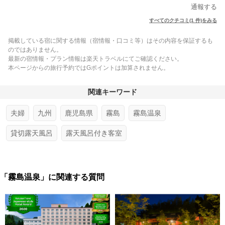
通報する
すべてのクチコミ(1 件)をみる
掲載している宿に関する情報（宿情報・口コミ等）はその内容を保証するも
のではありません。
最新の宿情報・プラン情報は楽天トラベルにてご確認ください。
本ページからの旅行予約ではGポイントは加算されません。
関連キーワード
夫婦
九州
鹿児島県
霧島
霧島温泉
貸切露天風呂
露天風呂付き客室
「霧島温泉」に関連する質問