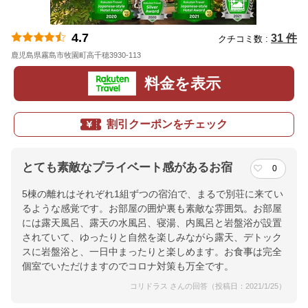
4.7
31 件
クチコミ数 :
鹿児島県霧島市牧園町高千穂3930-113
地図
料金を表示
割引クーポンをチェック
とても素敵なプライベート感があるお宿
0
5棟の離れはそれぞれ1組ずつの宿泊で、まるで別荘に来てい
るような感覚です。お部屋の囲炉裏も素敵な雰囲気。お部屋
には露天風呂、露天の水風呂、寝湯、内風呂と岩盤浴が設置
されていて、ゆったりと自然を楽しみながら露天、デトック
スに岩盤浴と、一日中まったりと楽しめます。お食事は完全
個室でいただけますのでコロナ対策も万全です。
コリドラス さんの回答（投稿日：2021/1/25）