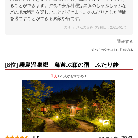
ることができます。夕食の会席料理は黒豚のしゃぶしゃぶな
どの地元料理を楽しむことができます。のんびりとした時間
を過ごすことができる素敵や宿です。
のりmrj さんの回答（投稿日：2026/4/17）
通報する
すべてのクチコミ(1 件)をみる
[8位]
霧島温泉郷 鳥遊ぶ森の宿 ふたり静
1
人
/ 23人
が
おすすめ！