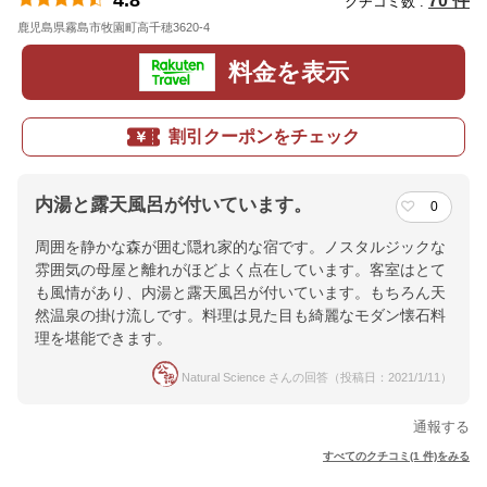
4.8
70 件
クチコミ数 :
鹿児島県霧島市牧園町高千穂3620-4
地図
料金を表示
割引クーポンをチェック
内湯と露天風呂が付いています。
0
周囲を静かな森が囲む隠れ家的な宿です。ノスタルジックな
雰囲気の母屋と離れがほどよく点在しています。客室はとて
も風情があり、内湯と露天風呂が付いています。もちろん天
然温泉の掛け流しです。料理は見た目も綺麗なモダン懐石料
理を堪能できます。
Natural Science さんの回答（投稿日：2021/1/11）
通報する
すべてのクチコミ(1 件)をみる