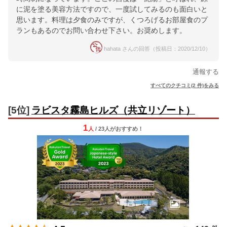
に泥を塗る美容方法ですので、一度試してみるのも面白いと
思います。料理は夕食のみですが、くつろげるお部屋食のプ
ランもあるのでお問い合わせ下さい。お奨めします。
hahata さんの回答（投稿日：2020/12/10）
通報する
すべてのクチコミ(2 件)をみる
[5位]
ラビスタ霧島ヒルズ（共立リゾート）
1
人
/ 23人
が
おすすめ！