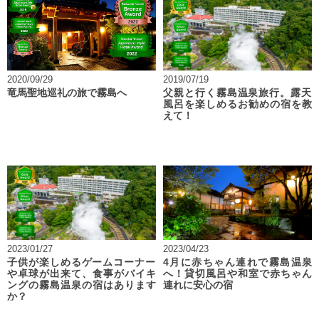
2020/09/29
2019/07/19
竜馬聖地巡礼の旅で霧島へ
父親と行く霧島温泉旅行。露天
風呂を楽しめるお勧めの宿を教
えて！
2023/01/27
2023/04/23
子供が楽しめるゲームコーナー
4月に赤ちゃん連れで霧島温泉
や卓球が出来て、食事がバイキ
へ！貸切風呂や和室で赤ちゃん
ングの霧島温泉の宿はあります
連れに安心の宿
か？