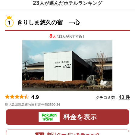
23
人が選んだホテルランキング
きりしま悠久の宿 一心
8
人
/ 23人
が
おすすめ！
4.9
43 件
クチコミ数 :
鹿児島県霧島市牧園町高千穂3590-34
地図
料金を表示
割引クーポンをチェック