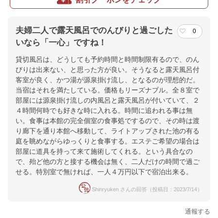
夫婦二人で露天風呂でのんびりと過ごした
0
いなら「一心」ですね！
貸切風呂は、どうしても予約時間と時間制限有るので、のん
びりは出来ない、と思った方が良い。そうなると露天風呂付
客室が良く、かつ湯が源泉掛け流し、となるのが理想的だ。
当宿はそれを満たしている。価格もリーズナブル。全８室で
部屋には源泉掛け流しの内風呂と露天風呂が付いていて、２
４時間何時でも好きな時に入れる。時間に追われる事は無
い。食事は本館の完全個室の食事処でするので、その時は渡
り廊下を通り本館へ移動して、ライトアップされた池の有る
庭を眺めながらゆっくりと食事する。エステご希望の場合は
部屋に道具を持って来て施術してくれる。という具合なの
で、殆ど他の方と接する機会は無く、二人だけの時間で過ご
せる。特別室で無ければ、一人４万円以下で宿泊出来る。
Shinryuken さんの回答（投稿日：2023/7/14）
通報する