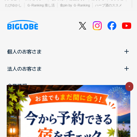
たびゆかし
Ｇ-Ranking 推し活
食pin by Ｇ-Ranking
ハーブ酒のススメ
個人のお客さま
法人のお客さま
企業情報
×
ご利用中の方
お問い合わせ
消費税の表示
ウェブアクセシビリティの取り組み
個人情報保護ポリシー
プライバシーポータル
Cookieポリシー
特定商取引法に基づく表記
情報セキュリティ基本方針