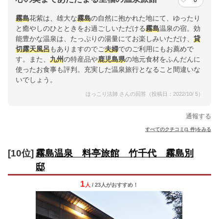
0
霧島
花紫は、雄大な
霧島
の自然に抱かれた地にて、ゆったり
と癒やしのひとときをお過ごしいただける
霧島
温泉の宿。効
能豊かな温泉は、たっぷりの湯量にてお楽しみいただけ、
貸
切露天風呂
もありますのでご
夫婦
でのご利用にもお薦めで
す。また、
九州
の特産品や
鹿児島県
の地元食材をふんだんに
使ったお食事も評判。充実した温泉旅行となること間違いな
いでしょう。
ほっこり法師 さんの回答（投稿日：2022/10/ 5）
通報する
すべてのクチコミ(1 件)をみる
[10位]
霧島温泉 料亭旅館 竹千代 霧島別
邸
1
人
/ 23人
が
おすすめ！