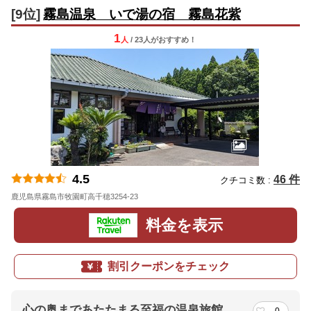
[9位]
霧島温泉 いで湯の宿 霧島花紫
1
人
/ 23人
が
おすすめ！
4.5
46 件
クチコミ数 :
鹿児島県霧島市牧園町高千穂3254-23
地図
料金を表示
割引クーポンをチェック
心の奥まであたたまる至福の温泉旅館